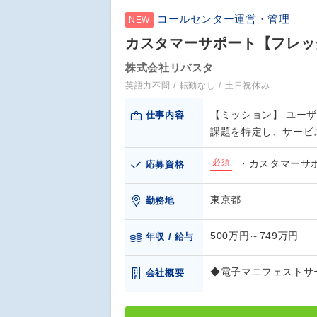
コールセンター運営・管理
NEW
カスタマーサポート【フレッ
株式会社リバスタ
英語力不問
転勤なし
土日祝休み
【ミッション】 ユー
仕事内容
課題を特定し、サービ
必須
・カスタマーサ
応募資格
東京都
勤務地
500万円～749万円
年収 / 給与
◆電子マニフェストサービ
会社概要