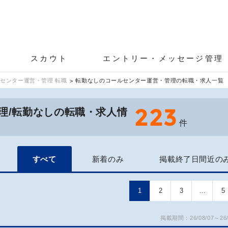
スカウト
エントリー・メッセージ管理
センター運営・管理 転職
転勤なしのコールセンター運営・管理の転職・求人一覧
223
理/転勤なしの転職・求人情
件
すべて
新着のみ
掲載終了日間近の
1
2
3
…
5
掲載期間：26/08/07～26/