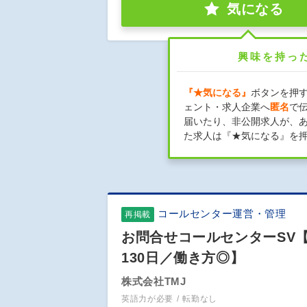
気になる
興味を持っ
『★気になる』
ボタンを押
ェント・求人企業へ
匿名
で
届いたり、非公開求人が、
た求人は『★気になる』を
コールセンター運営・管理
再掲載
お問合せコールセンターSV
130日／働き方◎】
株式会社TMJ
英語力が必要
転勤なし