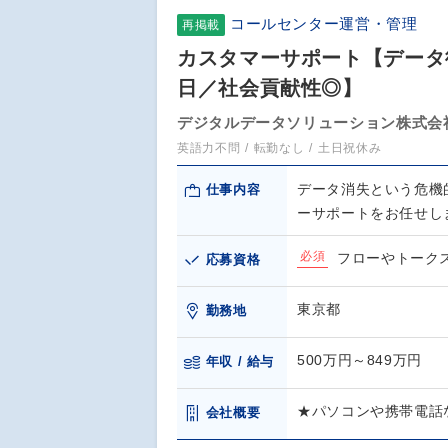
コールセンター運営・管理
再掲載
カスタマーサポート【データ
日／社会貢献性◎】
デジタルデータソリューション株式会
英語力不問
転勤なし
土日祝休み
データ消失という危機
仕事内容
ーサポートをお任せし
必須
フローやトーク
応募資格
東京都
勤務地
500万円～849万円
年収 / 給与
★パソコンや携帯電話
会社概要