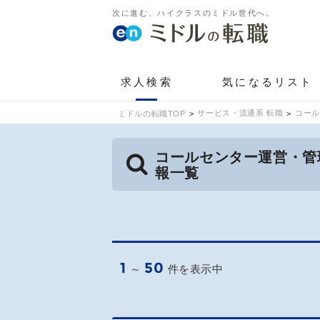
次に進む、ハイクラスのミドル世代へ。
求人検索
気になるリスト
サービス・流通系 転職
コール
ミドルの転職TOP
コールセンター運営・管
報一覧
1
50
～
件を表示中