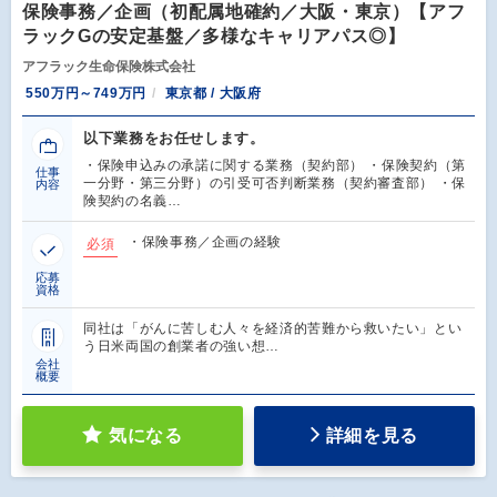
保険事務／企画（初配属地確約／大阪・東京）【アフ
ラックGの安定基盤／多様なキャリアパス◎】
アフラック生命保険株式会社
550万円～749万円
東京都 / 大阪府
以下業務をお任せします。
・保険申込みの承諾に関する業務（契約部） ・保険契約（第
仕事
一分野・第三分野）の引受可否判断業務（契約審査部） ・保
内容
険契約の名義…
・保険事務／企画の経験
必須
応募
資格
同社は「がんに苦しむ人々を経済的苦難から救いたい」とい
う日米両国の創業者の強い想…
会社
概要
気になる
詳細を見る