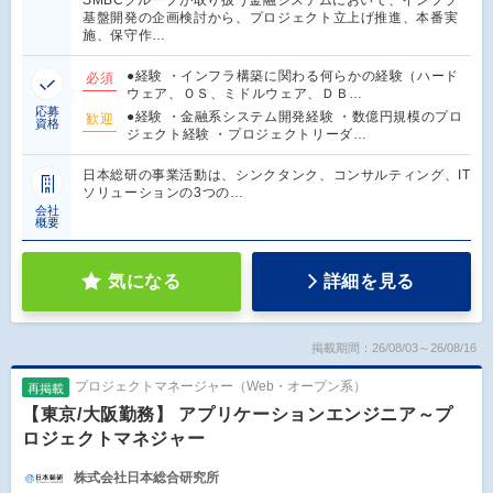
基盤開発の企画検討から、プロジェクト立上げ推進、本番実
施、保守作…
●経験 ・インフラ構築に関わる何らかの経験（ハード
必須
ウェア、ＯＳ、ミドルウェア、ＤＢ…
応募
●経験 ・金融系システム開発経験 ・数億円規模のプロ
歓迎
資格
ジェクト経験 ・プロジェクトリーダ…
日本総研の事業活動は、シンクタンク、コンサルティング、IT
ソリューションの3つの…
会社
概要
気になる
詳細を見る
掲載期間：26/08/03～26/08/16
プロジェクトマネージャー（Web・オープン系）
再掲載
【東京/大阪勤務】 アプリケーションエンジニア～プ
ロジェクトマネジャー
株式会社日本総合研究所