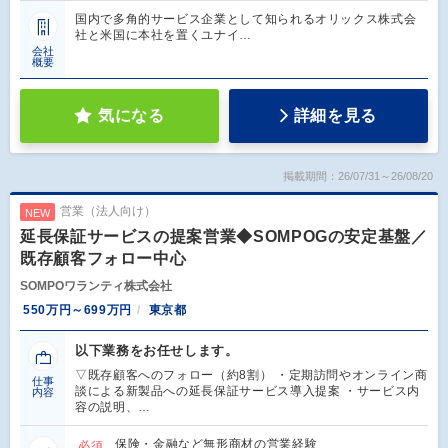
国内で多角的サービス企業として知られるオリックス株式会
社と米国に本社を置くユナイ…
会社
概要
気になる
詳細を見る
掲載期間：26/07/31～26/08/20
営業（法人向け）
NEW
延長保証サービスの提案営業◆SOMPOGの安定基盤／
既存顧客フォロー中心
SOMPOワランティ株式会社
550万円～699万円
東京都
以下業務をお任せします。
▽既存顧客へのフォロー（約8割） ・定期訪問やオンライン商
仕事
談による新製品への延長保証サービス導入提案 ・サービス内
内容
容の説明、…
保険・金融など無形商材の営業経験
必須