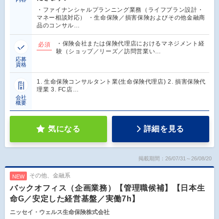
・ファイナンシャルプランニング業務（ライフプラン設計・
マネー相談対応） ・生命保険／損害保険およびその他金融商
品のコンサル…
・保険会社または保険代理店におけるマネジメント経
必須
験（ショップ／リーズ／訪問営業い…
応募
資格
1. 生命保険コンサルタント業(生命保険代理店) 2. 損害保険代
理業 3. FC店…
会社
概要
気になる
詳細を見る
掲載期間：26/07/31～26/08/20
その他、金融系
NEW
バックオフィス（企画業務）【管理職候補】【日本生
命G／安定した経営基盤／実働7h】
ニッセイ・ウェルス生命保険株式会社