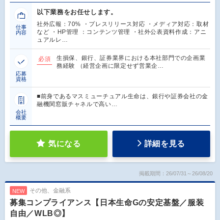
以下業務をお任せします。
社外広報：70% ・プレスリリース対応 ・メディア対応：取材
仕事
など ・HP管理 ：コンテンツ管理 ・社外公表資料作成：アニ
内容
ュアルレ…
生損保、銀行、証券業界における本社部門での企画業
必須
務経験 （経営企画に限定せず営業企…
応募
資格
■前身であるマスミューチュアル生命は、銀行や証券会社の金
融機関窓販チャネルで高い…
会社
概要
気になる
詳細を見る
掲載期間：26/07/31～26/08/20
その他、金融系
NEW
募集コンプライアンス【日本生命Gの安定基盤／服装
自由／WLB◎】