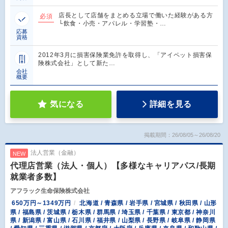
店長として店舗をまとめる立場で働いた経験がある方
必須
└飲食・小売・アパレル・学習塾・…
応募
資格
2012年3月に損害保険業免許を取得し、「アイペット損害保
険株式会社」として新た…
会社
概要
気になる
詳細を見る
掲載期間：26/08/05～26/08/20
法人営業（金融）
NEW
代理店営業（法人・個人）【多様なキャリアパス/長期
就業者多数】
アフラック生命保険株式会社
650万円～1349万円
北海道 / 青森県 / 岩手県 / 宮城県 / 秋田県 / 山形
県 / 福島県 / 茨城県 / 栃木県 / 群馬県 / 埼玉県 / 千葉県 / 東京都 / 神奈川
県 / 新潟県 / 富山県 / 石川県 / 福井県 / 山梨県 / 長野県 / 岐阜県 / 静岡県