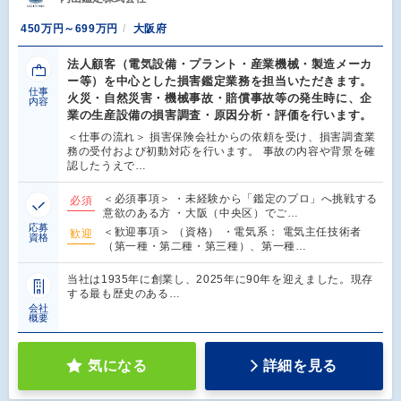
450万円～699万円
大阪府
法人顧客（電気設備・プラント・産業機械・製造メーカ
ー等）を中心とした損害鑑定業務を担当いただきます。
仕事
火災・自然災害・機械事故・賠償事故等の発生時に、企
内容
業の生産設備の損害調査・原因分析・評価を行います。
＜仕事の流れ＞ 損害保険会社からの依頼を受け、損害調査業
務の受付および初動対応を行います。 事故の内容や背景を確
認したうえで…
＜必須事項＞ ・未経験から「鑑定のプロ」へ挑戦する
必須
意欲のある方 ・大阪（中央区）でご…
応募
＜歓迎事項＞ （資格） ・電気系： 電気主任技術者
歓迎
資格
（第一種・第二種・第三種）、第一種…
当社は1935年に創業し、2025年に90年を迎えました。現存
する最も歴史のある…
会社
概要
気になる
詳細を見る