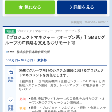
気になる
詳細を見る
掲載期間：26/08/03～26/08/16
プロジェクトマネージャー（Web・オープン系）
再掲載
【プロジェクトマネジャー（オープン系）】SMBCグ
ループのIT戦略を支える◇リモート可
株式会社日本総合研究所
550万円～999万円
東京都
SMBCグループ向けのシステム開発におけるプロジェク
トマネジメントをお任せします。
仕事
内容
【案件例】 ・国内決済機関（全銀センター・CAFIS等）との
接続システムの開発、更改、レベルアップ ・市場系債券・デ
リバティ…
●経験 ※以下いずれか一つのご経験をお持ちの方 ・オ
必須
ープン系のアプリケーション開発経…
応募
●経験 ・プロジェクトマネジメント経験 ・金融システ
歓迎
資格
ムの知識、開発経験 ●資格 応用情…