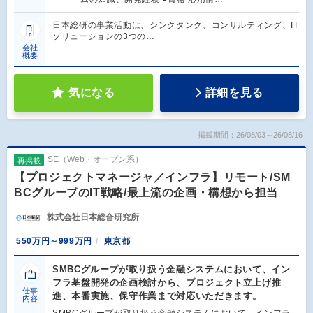
日本総研の事業活動は、シンクタンク、コンサルティング、IT
ソリューションの3つの…
会社
概要
気になる
詳細を見る
掲載期間：26/08/03～26/08/16
SE（Web・オープン系）
再掲載
【プロジェクトマネージャ／インフラ】リモート/SM
BCグループのIT戦略/最上流の企画・構想から担当
株式会社日本総合研究所
550万円～999万円
東京都
SMBCグループが取り扱う金融システムにおいて、イン
フラ基盤開発の企画検討から、プロジェクト立上げ推
仕事
進、本番実施、保守作業まで対応いただきます。
内容
SMBCグループが取り扱う金融システムにおいて、インフラ