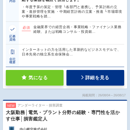
内容
・年度予算の策定・管理 └各部門と連携し、予算計画の立
案・進捗管理を実施 ・中期経営計画の立案・推進 └市場環境
や事業戦略を踏…
金融業界での経営企画・事業戦略・ファイナンス業務
必須
経験、または戦略コンサル・投資銀…
応募
資格
インターネットの力を活用した革新的なビジネスモデルで、
日本先発の独立系生命保険会…
会社
概要
気になる
詳細を見る
掲載期間：26/08/04～26/08/17
アンダーライター・損害調査
NEW
大阪勤務│電気・プラント分野の経験・専門性を活か
す仕事│損害鑑定人
内山鑑定株式会社