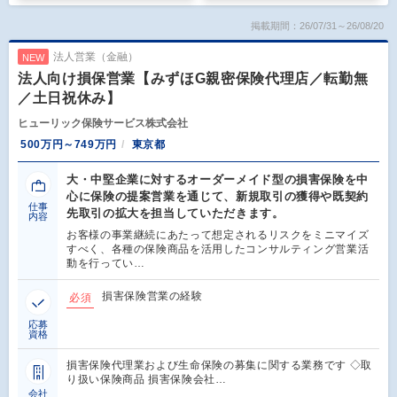
掲載期間：26/07/31～26/08/20
法人営業（金融）
NEW
法人向け損保営業【みずほG親密保険代理店／転勤無
／土日祝休み】
ヒューリック保険サービス株式会社
500万円～749万円
東京都
大・中堅企業に対するオーダーメイド型の損害保険を中
心に保険の提案営業を通じて、新規取引の獲得や既契約
仕事
先取引の拡大を担当していただきます。
内容
お客様の事業継続にあたって想定されるリスクをミニマイズ
すべく、各種の保険商品を活用したコンサルティング営業活
動を行ってい…
損害保険営業の経験
必須
応募
資格
損害保険代理業および生命保険の募集に関する業務です ◇取
り扱い保険商品 損害保険会社…
会社