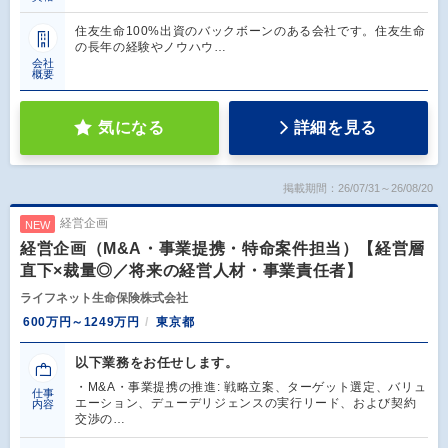
住友生命100%出資のバックボーンのある会社です。住友生命
の長年の経験やノウハウ…
会社
概要
気になる
詳細を見る
掲載期間：26/07/31～26/08/20
経営企画
NEW
経営企画（M&A・事業提携・特命案件担当）【経営層
直下×裁量◎／将来の経営人材・事業責任者】
ライフネット生命保険株式会社
600万円～1249万円
東京都
以下業務をお任せします。
・M&A・事業提携の推進: 戦略立案、ターゲット選定、バリュ
仕事
エーション、デューデリジェンスの実行リード、および契約
内容
交渉の…