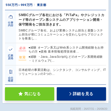
550万円～999万円
東京都
SMBCグループ各社における「PiTaPa」やクレジットカ
ード等のオープン系システムのアプリケーション開発・
仕事
保守開発をご担当頂きます。
内容
SMBCグループ各社、および業務システム担当と基盤システ
ム担当が密にコミュニケーションを交わしながらプロジェク
トを推進し…
●経験 オープン系又はWeb系システム開発経験をお持
必須
ちの方 ●資格 基本情報処理技術者…
応募
●経験 ・Java, JavaScriptなどのオープン系開発経験
歓迎
資格
・ミドルウェア(…
日本総研の事業活動は、シンクタンク、コンサルティング、IT
ソリューションの3つの…
会社
概要
気になる
詳細を見る
掲載期間：26/07/31～26/08/20