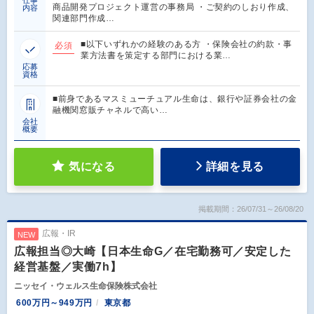
商品開発プロジェクト運営の事務局 ・ご契約のしおり作成、
内容
関連部門作成…
■以下いずれかの経験のある方 ・保険会社の約款・事
必須
業方法書を策定する部門における業…
応募
資格
■前身であるマスミューチュアル生命は、銀行や証券会社の金
融機関窓販チャネルで高い…
会社
概要
気になる
詳細を見る
掲載期間：26/07/31～26/08/20
広報・IR
NEW
広報担当◎大崎【日本生命G／在宅勤務可／安定した
経営基盤／実働7h】
ニッセイ・ウェルス生命保険株式会社
600万円～949万円
東京都