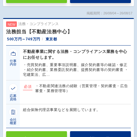
掲載期間：26/08/04～26/08/17
法務・コンプライアンス
NEW
法務担当【不動産法務中心】
500万円～749万円
東京都
不動産事業に関する法務・コンプライアンス業務を中心
にお任せします。
仕事
内容
・売買契約書、重要事項説明書、媒介契約書等の確認・修正
・紹介契約書、業務委託契約書、提携契約書等の契約審査 ・
宅建業法、広…
・不動産関連法務の経験（営業管理・契約審査・広告
必須
審査・業務管理等）
応募
資格
総合保険代理店事業などを展開しています。
会社
概要