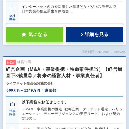
インターネットの力を活用した革新的なビジネスモデルで、
日本先発の独立系生命保険会…
会社
概要
気になる
詳細を見る
掲載期間：26/08/04～26/08/20
経営企画
NEW
経営企画（M&A・事業提携・特命案件担当）【経営層
直下×裁量◎／将来の経営人材・事業責任者】
ライフネット生命保険株式会社
600万円～1249万円
東京都
以下業務をお任せします。
・M&A・事業提携の推進: 戦略立案、ターゲット選定、バリュ
仕事
エーション、デューデリジェンスの実行リード、および契約
内容
交渉の…
・証券会社、コンサルティング会社、監査法人、また