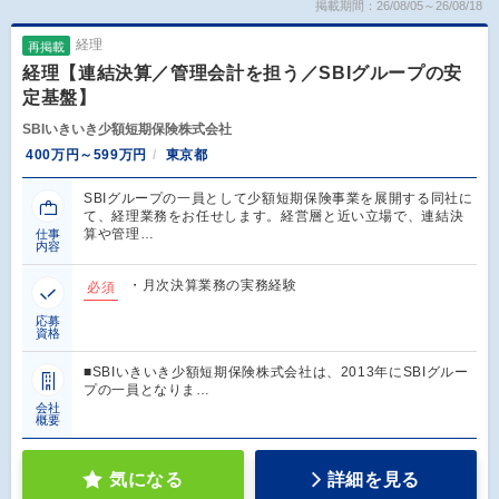
掲載期間：26/08/05～26/08/18
経理
再掲載
経理【連結決算／管理会計を担う／SBIグループの安
定基盤】
SBIいきいき少額短期保険株式会社
400万円～599万円
東京都
SBIグループの一員として少額短期保険事業を展開する同社に
て、経理業務をお任せします。経営層と近い立場で、連結決
算や管理…
仕事
内容
・月次決算業務の実務経験
必須
応募
資格
■SBIいきいき少額短期保険株式会社は、2013年にSBIグルー
プの一員となりま…
会社
概要
気になる
詳細を見る