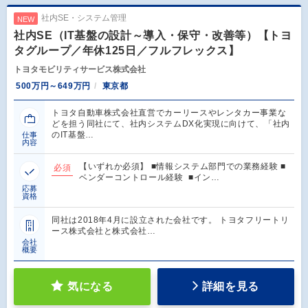
社内SE・システム管理
NEW
社内SE（IT基盤の設計～導入・保守・改善等）【トヨ
タグループ／年休125日／フルフレックス】
トヨタモビリティサービス株式会社
500万円～649万円
東京都
トヨタ自動車株式会社直営でカーリースやレンタカー事業な
どを担う同社にて、社内システムDX化実現に向けて、「社内
のIT基盤…
仕事
内容
【いずれか必須】 ■情報システム部門での業務経験 ■
必須
ベンダーコントロール経験 ■イン…
応募
資格
同社は2018年4月に設立された会社です。 トヨタフリートリ
ース株式会社と株式会社…
会社
概要
気になる
詳細を見る