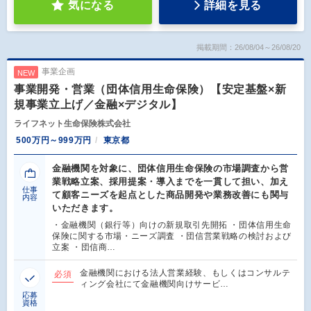
気になる
詳細を見る
掲載期間：26/08/04～26/08/20
事業企画
NEW
事業開発・営業（団体信用生命保険）【安定基盤×新
規事業立上げ／金融×デジタル】
ライフネット生命保険株式会社
500万円～999万円
東京都
金融機関を対象に、団体信用生命保険の市場調査から営
業戦略立案、採用提案・導入までを一貫して担い、加え
仕事
て顧客ニーズを起点とした商品開発や業務改善にも関与
内容
いただきます。
・金融機関（銀行等）向けの新規取引先開拓 ・団体信用生命
保険に関する市場・ニーズ調査 ・団信営業戦略の検討および
立案 ・団信商…
金融機関における法人営業経験、もしくはコンサルテ
必須
ィング会社にて金融機関向けサービ…
応募
資格