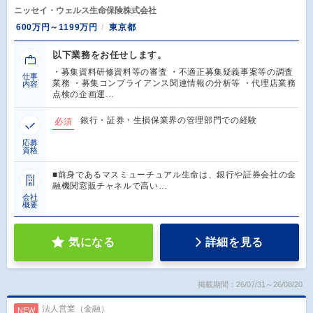
ニッセイ・ウェルス生命保険株式会社
600万円～1199万円
東京都
以下業務をお任せします。
・募集資料研修資料等の審査 ・不適正募集疑義事案等の調査
仕事
業務 ・募集コンプライアンス関連情報の分析等 ・代理店業務
内容
点検の企画運…
銀行・証券・生損保業界の管理部門での経験
必須
応募
資格
■前身であるマスミューチュアル生命は、銀行や証券会社の金
融機関窓販チャネルで高い…
会社
概要
気になる
詳細を見る
掲載期間：26/07/31～26/08/20
法人営業（金融）
NEW