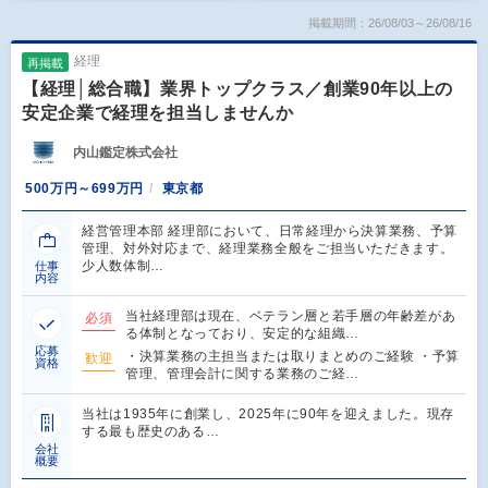
掲載期間：26/08/03～26/08/16
経理
再掲載
【経理│総合職】業界トップクラス／創業90年以上の
安定企業で経理を担当しませんか
内山鑑定株式会社
500万円～699万円
東京都
経営管理本部 経理部において、日常経理から決算業務、予算
管理、対外対応まで、経理業務全般をご担当いただきます。
少人数体制…
仕事
内容
当社経理部は現在、ベテラン層と若手層の年齢差があ
必須
る体制となっており、安定的な組織…
応募
・決算業務の主担当または取りまとめのご経験 ・予算
歓迎
資格
管理、管理会計に関する業務のご経…
当社は1935年に創業し、2025年に90年を迎えました。現存
する最も歴史のある…
会社
概要