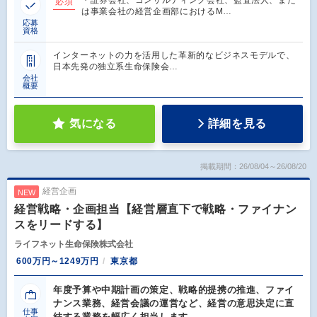
必須
は事業会社の経営企画部におけるM…
応募
資格
インターネットの力を活用した革新的なビジネスモデルで、
日本先発の独立系生命保険会…
会社
概要
気になる
詳細を見る
掲載期間：26/08/04～26/08/20
経営企画
NEW
経営戦略・企画担当【経営層直下で戦略・ファイナン
スをリードする】
ライフネット生命保険株式会社
600万円～1249万円
東京都
年度予算や中期計画の策定、戦略的提携の推進、ファイ
ナンス業務、経営会議の運営など、経営の意思決定に直
仕事
結する業務を幅広く担当します。