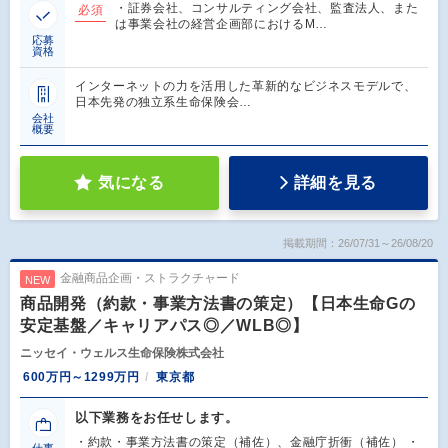
・証券会社、コンサルティング会社、監査法人、また
必須
は事業会社の経営企画部におけるM…
応募
資格
インターネットの力を活用した革新的なビジネスモデルで、
日本先発の独立系生命保険会…
会社
概要
気になる
詳細を見る
掲載期間：26/07/31～26/08/20
金融商品企画・ストラクチャード
NEW
商品開発（約款・事業方法書の策定）【日本生命Gの
安定基盤／キャリアパス◎／WLB◎】
ニッセイ・ウェルス生命保険株式会社
600万円～1299万円
東京都
以下業務をお任せします。
・約款・事業方法書の策定（補佐）、金融庁折衝（補佐） ・
仕事