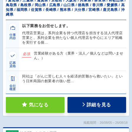
/ 愛知県 / 三重県 / 滋賀県 / 京都府 / 大阪府 / 兵庫県 / 奈良県 / 和歌山県 /
鳥取県 / 島根県 / 岡山県 / 広島県 / 山口県 / 徳島県 / 香川県 / 愛媛県 / 高
知県 / 福岡県 / 佐賀県 / 長崎県 / 熊本県 / 大分県 / 宮崎県 / 鹿児島県 / 沖
縄県
以下業務をお任せします。
代理店営業は、系列企業を持つ代理店を担当する法人代理店
仕事
営業と、系列企業を持たない個人代理店を中心にエリア戦略
内容
を実行する個…
営業経験がある方（業界・法人／個人などは問いませ
必須
ん。）
応募
資格
同社は「がんに苦しむ人々を経済的苦難から救いたい」とい
う日米両国の創業者の強い想…
会社
概要
気になる
詳細を見る
掲載期間：26/08/05～26/08/18