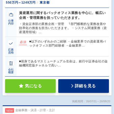
550万円～1249万円
東京都
資産運用に関するバックオフィス業務を中心に、幅広い
企画・管理業務を担っていただきます。
仕事
内容
・資金証券部の業務企画・管理 └部門横断的な業務改善や
効率化の推進を担当いただきます。 ・システム関連業務（資
産運用領域）…
■以下のいずれかのご経験 ・金融業界での資産運用バ
必須
ックオフィス部門経験者 ・金融業界…
応募
資格
■前身であるマスミューチュアル生命は、銀行や証券会社の金
融機関窓販チャネルで高い…
会社
概要
気になる
詳細を見る
掲載期間：26/07/31～26/08/20
金融事務・決済・計理・主計
NEW