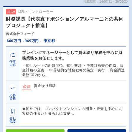
掲載期間：26/07/31～26/08/20
財務・コントローラー
NEW
財務課長【代表直下ポジション／アルマーニとの共同
プロジェクト推進】
株式会社フィード
600万円～949万円
東京都
プレイングマネージャーとして資金繰り業務を中心に財
務業務をお任せします。
仕事
内容
・銀行ルートの新規開拓、銀行交渉 ・事業計画書の作成、資
金計画の立案 ・中長期的な財務戦略の策定・実行 ・資金調達
業務 国内から…
資金繰り経験
必須
応募
資格
★同社では、コンパクトマンションの開発・販売を中心にお
客様の住まいと暮らしに貢献…
会社
概要