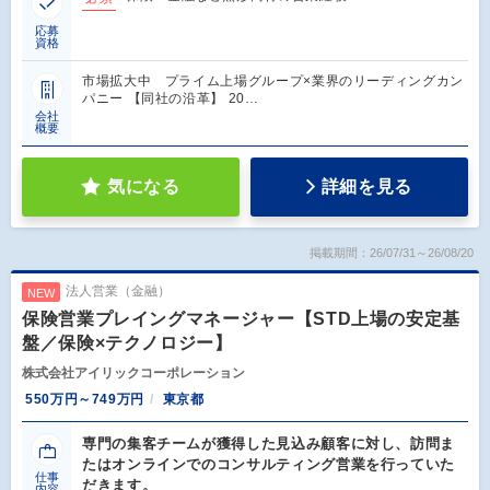
応募
資格
市場拡大中 プライム上場グループ×業界のリーディングカン
パニー 【同社の沿革】 20…
会社
概要
気になる
詳細を見る
掲載期間：26/07/31～26/08/20
法人営業（金融）
NEW
保険営業プレイングマネージャー【STD上場の安定基
盤／保険×テクノロジー】
株式会社アイリックコーポレーション
550万円～749万円
東京都
専門の集客チームが獲得した見込み顧客に対し、訪問ま
たはオンラインでのコンサルティング営業を行っていた
仕事
だきます。
内容