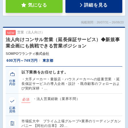
気になる
詳細を見る
掲載期間：26/07/31～26/08/20
営業（法人向け）
NEW
法人向けコンサル営業（延長保証サービス）◆新規事
業企画にも挑戦できる営業ポジション
SOMPOワランティ株式会社
600万円～749万円
東京都
以下業務をお任せします。
・大手メーカー・量販店・ハウスメーカーへの提案営業 ・延
仕事
長保証サービスの導入企画・設計 ・既存顧客のフォローおよ
内容
び契約深耕 ・…
・法人営業経験（業界不問）
必須
応募
資格
市場拡大中 プライム上場グループ×業界のリーディングカン
パニー 【同社の沿革】 20…