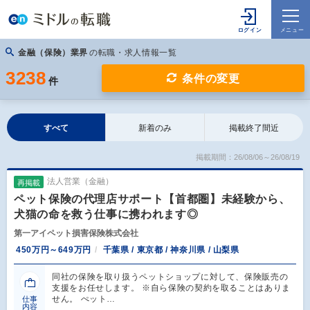
金融（保険）業界
の転職・求人情報一覧
3238
条件の変更
件
すべて
新着のみ
掲載終了間近
掲載期間：26/08/06～26/08/19
法人営業（金融）
再掲載
ペット保険の代理店サポート【首都圏】未経験から、
犬猫の命を救う仕事に携われます◎
第一アイペット損害保険株式会社
450万円～649万円
千葉県 / 東京都 / 神奈川県 / 山梨県
同社の保険を取り扱うペットショップに対して、保険販売の
支援をお任せします。 ※自ら保険の契約を取ることはありま
せん。 ぺット…
仕事
内容