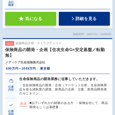
会社
概要
気になる
詳細を見る
掲載期間：26/07/31～26/08/20
金融商品企画・ストラクチャード
NEW
保険商品の開発・企画【住友生命G×安定基盤／転勤
無】
メディケア生命保険株式会社
600万円～1049万円
東京都
生命保険商品の開発業務に従事していただきます。
・生命保険商品の開発・企画（マーケット分析、生命保険商
仕事
品を巡る諸制度の調査、新商品の企画・立案、新商品開発後
内容
のモニタリン…
■以下いずれかの経験のある方 ・保険会社にて、商品
必須
開発もしくは基礎書…
応募
資格