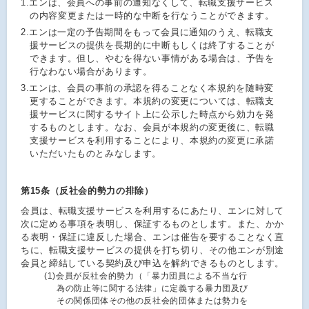
1.
エンは、会員への事前の通知なくして、転職支援サービス
の内容変更または一時的な中断を行なうことができます。
2.
エンは一定の予告期間をもって会員に通知のうえ、転職支
援サービスの提供を長期的に中断もしくは終了することが
できます。但し、やむを得ない事情がある場合は、予告を
行なわない場合があります。
3.
エンは、会員の事前の承認を得ることなく本規約を随時変
更することができます。本規約の変更については、転職支
援サービスに関するサイト上に公示した時点から効力を発
するものとします。なお、会員が本規約の変更後に、転職
支援サービスを利用することにより、本規約の変更に承諾
いただいたものとみなします。
第15条（反社会的勢力の排除）
会員は、転職支援サービスを利用するにあたり、エンに対して
次に定める事項を表明し、保証するものとします。また、かか
る表明・保証に違反した場合、エンは催告を要することなく直
ちに、転職支援サービスの提供を打ち切り、その他エンが別途
会員と締結している契約及び申込を解約できるものとします。
(1)
会員が反社会的勢力（「暴力団員による不当な行
為の防止等に関する法律」に定義する暴力団及び
その関係団体その他の反社会的団体または勢力を