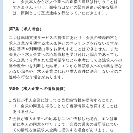
い、会員本人から求人企業への直接の連絡は行なうことは
できません（但し、面接当日などの緊急連絡が必要な場合
は、原則として直接連絡を行なっていただきます）。
第7条（求人照合）
エンは転職支援サービスの提供にあたり、会員の登録内容と、
求人企業が希望する求人条件とのマッチングを行ないますが、
検討基準や判断理由等をお伝えすることはできません。また、
会員から求人企業への応募依頼を受け付けた場合であっても、
求人企業より示された選考基準などを参考にして当該求人への
適合度合いを判断した結果、エンから当該求人への推薦を行な
わない場合や、求人企業に代わり求人条件に適合しない旨のご
連絡を行なう場合があります。
第8条（求人企業への情報提供）
1.
当社が求人企業に対して会員登録情報を提供するにあた
り、会員の同意を得ることなく当該情報を改変することは
ありません。
2.
会員が求人企業への応募をエンに依頼した場合、エンは事
前に本人の同意を得たうえで、会員の過去の賞罰等につい
ての情報を当該求人企業に提供する場合があります。な