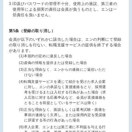
3.
ID及びパスワードの管理不十分、使用上の過誤、第三者の
使用等による損害の責任は会員が負うものとし、エンは一
切責任を負いません。
第5条（登録の取り消し）
会員が以下のいずれかに該当した場合は、エンの判断にて登録
の取り消しを行ない、転職支援サービスの提供を終了する場合
があります。
(1)
本規約の定めに違反した場合
(2)
虚偽の情報を提供または登録した場合
(3)
正当な理由なく、エンからの連絡にご返信いただ
けない場合
(4)
転職支援サービスを通じて紹介を受けた求人企業
に対し、エンの承諾なく直接連絡をとり、採用選
考を受けるまたは入社する行為があった場合（求
人広告に対する応募申込など、会員が直接連絡を
とることを前提としているサービスは除く）
(5)
正当な理由なく、面談もしくは選考試験・面接を
事前の連絡なく欠席し、または採用内定を受諾後
に辞退する等の行為があった場合
(6)
求人企業、エンまたは第三者に不利益を与える行