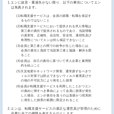
1.
エンに故意・重過失がない限り、以下の事項についてエン
は免責されます。
(1)
転職支援サービスは、会員の就職・転職を保証す
るものではないこと
(2)
転職支援サービスにおいて提供される求人情報は
第三者の責任で提供されるものであり、当該情報
の真実性、正確性、合法性、安全性、適切性及び
有用性についてエンは何ら保証できないこと
(3)
会員と第三者との間での紛争が生じた場合には、
会員の責任と負担で当該第三者と協議・解決を図
ること
(4)
会員は、自己の責任に基づいて求人企業と雇用契
約を結ぶこと
(5)
天災地変やネットワーク障害、通常講ずるべきウ
ィルス対策では防止できないウィルス被害及びそ
の他の不可抗力により発生した損害
(6)
会員が転職支援サービスを利用したことかつエン
の責めに帰すべき事由によって会員に損害が発生
した場合、エンが責任を負うのは直接かつ現実的
に発生した損害の範囲に限定されること
2.
エンは、転職支援サービスの適正な運営及び管理のために
必要な全ての権限を有するものとします。