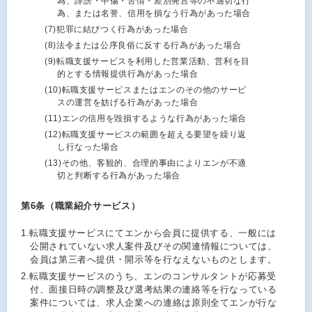
為、誹謗・中傷・苦情・差別発言等の不適切な行
為、または名誉、信用を損なう行為があった場合
(7)
犯罪に結びつく行為があった場合
(8)
法令または公序良俗に反する行為があった場合
(9)
転職支援サービスを利用した営業活動、営利を目
的とする情報提供行為があった場合
(10)
転職支援サービスまたはエンのその他のサービ
スの運営を妨げる行為があった場合
(11)
エンの信用を毀損するような行為があった場合
(12)
転職支援サービスの範囲を超える要望を繰り返
し行なった場合
(13)
その他、客観的、合理的事由によりエンが不適
切と判断する行為があった場合
第6条（職業紹介サービス）
1.
転職支援サービスにてエンから会員に提供する、一般には
公開されていない求人案件及びその関連情報については、
会員は第三者へ提供・開示等を行なえないものとします。
2.
転職支援サービスのうち、エンのコンサルタントが応募受
付、面接日時の調整及び選考結果の連絡等を行なっている
案件については、求人企業への連絡は原則全てエンが行な