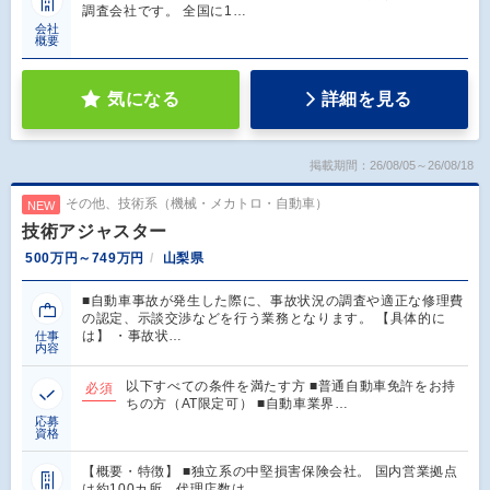
調査会社です。 全国に1…
会社
概要
気になる
詳細を見る
掲載期間：26/08/05～26/08/18
その他、技術系（機械・メカトロ・自動車）
NEW
技術アジャスター
500万円～749万円
山梨県
■自動車事故が発生した際に、事故状況の調査や適正な修理費
の認定、示談交渉などを行う業務となります。 【具体的に
は】 ・事故状…
仕事
内容
以下すべての条件を満たす方 ■普通自動車免許をお持
必須
ちの方（AT限定可） ■自動車業界…
応募
資格
【概要・特徴】 ■独立系の中堅損害保険会社。 国内営業拠点
は約100カ所、代理店数は…