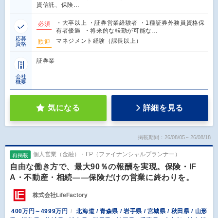
資信託、保険…
・大卒以上 ・証券営業経験者 ・1種証券外務員資格保
必須
有者優遇 ・将来的な転勤が可能な…
応募
マネジメント経験（課長以上）
歓迎
資格
証券業
会社
概要
気になる
詳細を見る
掲載期間：26/08/05～26/08/18
個人営業（金融）・FP（ファイナンシャルプランナー）
再掲載
自由な働き方で、最大90％の報酬を実現。保険・IF
A・不動産・相続――保険だけの営業に終わりを。
株式会社LifeFactory
400万円～4999万円
北海道 / 青森県 / 岩手県 / 宮城県 / 秋田県 / 山形