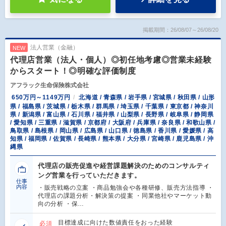
掲載期間：26/08/07～26/08/20
法人営業（金融）
NEW
代理店営業（法人・個人）◎初任地考慮◎営業未経験
からスタート！◎明確な評価制度
アフラック生命保険株式会社
650万円～1149万円
北海道 / 青森県 / 岩手県 / 宮城県 / 秋田県 / 山形
県 / 福島県 / 茨城県 / 栃木県 / 群馬県 / 埼玉県 / 千葉県 / 東京都 / 神奈川
県 / 新潟県 / 富山県 / 石川県 / 福井県 / 山梨県 / 長野県 / 岐阜県 / 静岡県
/ 愛知県 / 三重県 / 滋賀県 / 京都府 / 大阪府 / 兵庫県 / 奈良県 / 和歌山県 /
鳥取県 / 島根県 / 岡山県 / 広島県 / 山口県 / 徳島県 / 香川県 / 愛媛県 / 高
知県 / 福岡県 / 佐賀県 / 長崎県 / 熊本県 / 大分県 / 宮崎県 / 鹿児島県 / 沖
縄県
代理店の販売促進や経営課題解決のためのコンサルティ
ング営業を行っていただきます。
仕事
内容
・販売戦略の立案 ・商品勉強会や各種研修、販売方法指導 ・
代理店の課題分析・解決策の提案 ・同業他社やマーケット動
向の分析 ・保…
目標達成に向けた数値責任をおった経験
必須