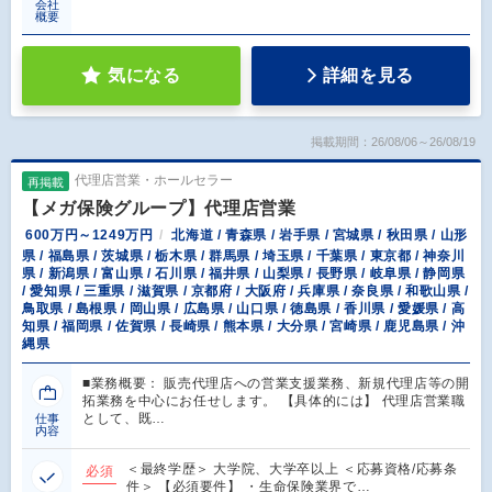
会社
概要
気になる
詳細を見る
掲載期間：26/08/06～26/08/19
代理店営業・ホールセラー
再掲載
【メガ保険グループ】代理店営業
600万円～1249万円
北海道 / 青森県 / 岩手県 / 宮城県 / 秋田県 / 山形
県 / 福島県 / 茨城県 / 栃木県 / 群馬県 / 埼玉県 / 千葉県 / 東京都 / 神奈川
県 / 新潟県 / 富山県 / 石川県 / 福井県 / 山梨県 / 長野県 / 岐阜県 / 静岡県
/ 愛知県 / 三重県 / 滋賀県 / 京都府 / 大阪府 / 兵庫県 / 奈良県 / 和歌山県 /
鳥取県 / 島根県 / 岡山県 / 広島県 / 山口県 / 徳島県 / 香川県 / 愛媛県 / 高
知県 / 福岡県 / 佐賀県 / 長崎県 / 熊本県 / 大分県 / 宮崎県 / 鹿児島県 / 沖
縄県
■業務概要： 販売代理店への営業支援業務、新規代理店等の開
拓業務を中心にお任せします。 【具体的には】 代理店営業職
として、既…
仕事
内容
＜最終学歴＞ 大学院、大学卒以上 ＜応募資格/応募条
必須
件＞ 【必須要件】 ・生命保険業界で…