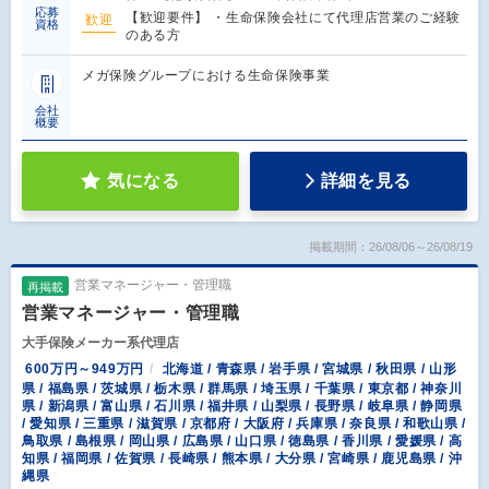
応募
【歓迎要件】 ・生命保険会社にて代理店営業のご経験
歓迎
資格
のある方
メガ保険グループにおける生命保険事業
会社
概要
気になる
詳細を見る
掲載期間：26/08/06～26/08/19
営業マネージャー・管理職
再掲載
営業マネージャー・管理職
大手保険メーカー系代理店
600万円～949万円
北海道 / 青森県 / 岩手県 / 宮城県 / 秋田県 / 山形
県 / 福島県 / 茨城県 / 栃木県 / 群馬県 / 埼玉県 / 千葉県 / 東京都 / 神奈川
県 / 新潟県 / 富山県 / 石川県 / 福井県 / 山梨県 / 長野県 / 岐阜県 / 静岡県
/ 愛知県 / 三重県 / 滋賀県 / 京都府 / 大阪府 / 兵庫県 / 奈良県 / 和歌山県 /
鳥取県 / 島根県 / 岡山県 / 広島県 / 山口県 / 徳島県 / 香川県 / 愛媛県 / 高
知県 / 福岡県 / 佐賀県 / 長崎県 / 熊本県 / 大分県 / 宮崎県 / 鹿児島県 / 沖
縄県