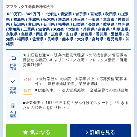
アフラック生命保険株式会社
600万円～849万円
北海道 / 青森県 / 岩手県 / 宮城県 / 秋田県 / 山形
県 / 福島県 / 茨城県 / 栃木県 / 群馬県 / 埼玉県 / 千葉県 / 東京都 / 神奈川
県 / 新潟県 / 富山県 / 石川県 / 福井県 / 山梨県 / 長野県 / 岐阜県 / 静岡県
/ 愛知県 / 三重県 / 滋賀県 / 京都府 / 大阪府 / 兵庫県 / 奈良県 / 和歌山県 /
鳥取県 / 島根県 / 岡山県 / 広島県 / 山口県 / 徳島県 / 香川県 / 愛媛県 / 高
知県 / 福岡県 / 佐賀県 / 長崎県 / 熊本県 / 大分県 / 宮崎県 / 鹿児島県 / 沖
縄県
★未経験歓迎★～既存の販売代理店への間接営業／管理職も
目指せる幅広いキャリアパス／在宅・フレックス活用／所定
労働7時間/…
仕事
内容
＜最終学歴＞ 大学院、大学卒以上 ＜応募資格/応募条
必須
件＞ ～職種未経験歓迎／業界未経験…
応募
■歓迎条件： ・法人営業経験 ・金融業界での実務経験
歓迎
資格
■企業概要： 1974年日本初のがん保険でスタートし「生きる
ための保険」を切り拓い…
会社
概要
気になる
詳細を見る