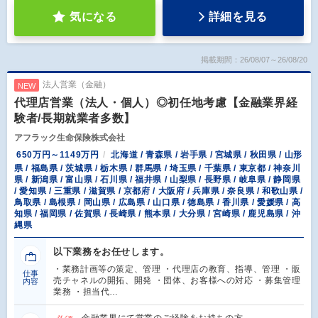
気になる
詳細を見る
掲載期間：26/08/07～26/08/20
法人営業（金融）
NEW
代理店営業（法人・個人）◎初任地考慮【金融業界経
験者/長期就業者多数】
アフラック生命保険株式会社
650万円～1149万円
北海道 / 青森県 / 岩手県 / 宮城県 / 秋田県 / 山形
県 / 福島県 / 茨城県 / 栃木県 / 群馬県 / 埼玉県 / 千葉県 / 東京都 / 神奈川
県 / 新潟県 / 富山県 / 石川県 / 福井県 / 山梨県 / 長野県 / 岐阜県 / 静岡県
/ 愛知県 / 三重県 / 滋賀県 / 京都府 / 大阪府 / 兵庫県 / 奈良県 / 和歌山県 /
鳥取県 / 島根県 / 岡山県 / 広島県 / 山口県 / 徳島県 / 香川県 / 愛媛県 / 高
知県 / 福岡県 / 佐賀県 / 長崎県 / 熊本県 / 大分県 / 宮崎県 / 鹿児島県 / 沖
縄県
以下業務をお任せします。
・業務計画等の策定、管理 ・代理店の教育、指導、管理 ・販
仕事
売チャネルの開拓、開発 ・団体、お客様への対応 ・募集管理
内容
業務 ・担当代…
金融業界にて営業のご経験をお持ちの方