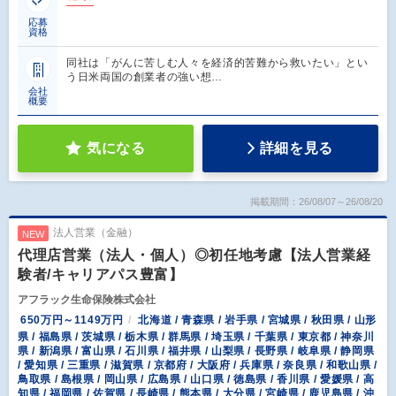
応募
資格
同社は「がんに苦しむ人々を経済的苦難から救いたい」とい
う日米両国の創業者の強い想…
会社
概要
気になる
詳細を見る
掲載期間：26/08/07～26/08/20
法人営業（金融）
NEW
代理店営業（法人・個人）◎初任地考慮【法人営業経
験者/キャリアパス豊富】
アフラック生命保険株式会社
650万円～1149万円
北海道 / 青森県 / 岩手県 / 宮城県 / 秋田県 / 山形
県 / 福島県 / 茨城県 / 栃木県 / 群馬県 / 埼玉県 / 千葉県 / 東京都 / 神奈川
県 / 新潟県 / 富山県 / 石川県 / 福井県 / 山梨県 / 長野県 / 岐阜県 / 静岡県
/ 愛知県 / 三重県 / 滋賀県 / 京都府 / 大阪府 / 兵庫県 / 奈良県 / 和歌山県 /
鳥取県 / 島根県 / 岡山県 / 広島県 / 山口県 / 徳島県 / 香川県 / 愛媛県 / 高
知県 / 福岡県 / 佐賀県 / 長崎県 / 熊本県 / 大分県 / 宮崎県 / 鹿児島県 / 沖