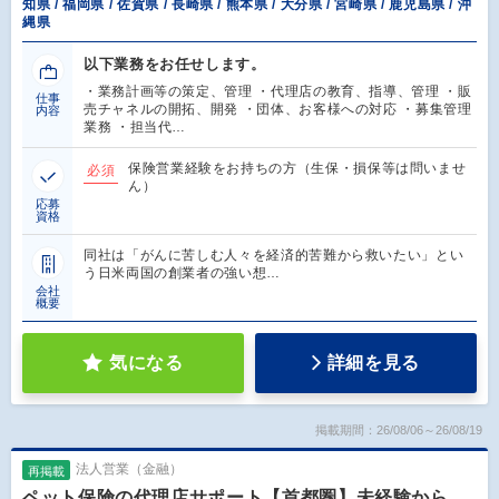
知県 / 福岡県 / 佐賀県 / 長崎県 / 熊本県 / 大分県 / 宮崎県 / 鹿児島県 / 沖
縄県
以下業務をお任せします。
・業務計画等の策定、管理 ・代理店の教育、指導、管理 ・販
仕事
売チャネルの開拓、開発 ・団体、お客様への対応 ・募集管理
内容
業務 ・担当代…
保険営業経験をお持ちの方（生保・損保等は問いませ
必須
ん）
応募
資格
同社は「がんに苦しむ人々を経済的苦難から救いたい」とい
う日米両国の創業者の強い想…
会社
概要
気になる
詳細を見る
掲載期間：26/08/06～26/08/19
法人営業（金融）
再掲載
ペット保険の代理店サポート【首都圏】未経験から、