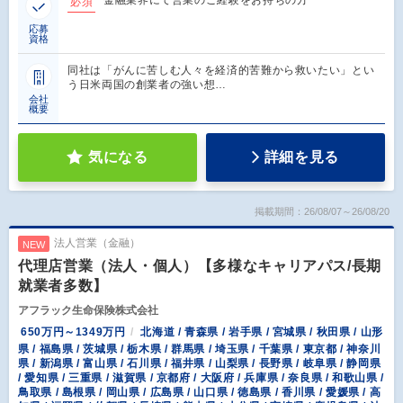
必須
応募
資格
同社は「がんに苦しむ人々を経済的苦難から救いたい」とい
う日米両国の創業者の強い想…
会社
概要
気になる
詳細を見る
掲載期間：26/08/07～26/08/20
法人営業（金融）
NEW
代理店営業（法人・個人）【多様なキャリアパス/長期
就業者多数】
アフラック生命保険株式会社
650万円～1349万円
北海道 / 青森県 / 岩手県 / 宮城県 / 秋田県 / 山形
県 / 福島県 / 茨城県 / 栃木県 / 群馬県 / 埼玉県 / 千葉県 / 東京都 / 神奈川
県 / 新潟県 / 富山県 / 石川県 / 福井県 / 山梨県 / 長野県 / 岐阜県 / 静岡県
/ 愛知県 / 三重県 / 滋賀県 / 京都府 / 大阪府 / 兵庫県 / 奈良県 / 和歌山県 /
鳥取県 / 島根県 / 岡山県 / 広島県 / 山口県 / 徳島県 / 香川県 / 愛媛県 / 高