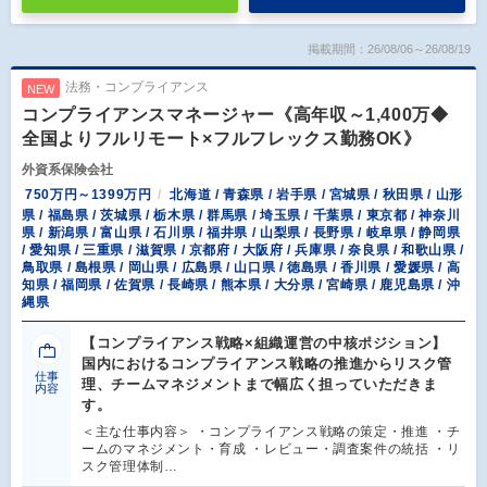
掲載期間：26/08/06～26/08/19
法務・コンプライアンス
NEW
コンプライアンスマネージャー《高年収～1,400万◆
全国よりフルリモート×フルフレックス勤務OK》
外資系保険会社
750万円～1399万円
北海道 / 青森県 / 岩手県 / 宮城県 / 秋田県 / 山形
県 / 福島県 / 茨城県 / 栃木県 / 群馬県 / 埼玉県 / 千葉県 / 東京都 / 神奈川
県 / 新潟県 / 富山県 / 石川県 / 福井県 / 山梨県 / 長野県 / 岐阜県 / 静岡県
/ 愛知県 / 三重県 / 滋賀県 / 京都府 / 大阪府 / 兵庫県 / 奈良県 / 和歌山県 /
鳥取県 / 島根県 / 岡山県 / 広島県 / 山口県 / 徳島県 / 香川県 / 愛媛県 / 高
知県 / 福岡県 / 佐賀県 / 長崎県 / 熊本県 / 大分県 / 宮崎県 / 鹿児島県 / 沖
縄県
【コンプライアンス戦略×組織運営の中核ポジション】
国内におけるコンプライアンス戦略の推進からリスク管
仕事
理、チームマネジメントまで幅広く担っていただきま
内容
す。
＜主な仕事内容＞ ・コンプライアンス戦略の策定・推進 ・チ
ームのマネジメント・育成 ・レビュー・調査案件の統括 ・リ
スク管理体制…