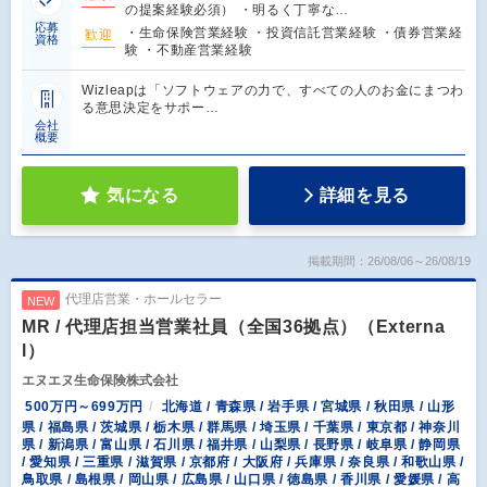
の提案経験必須） ・明るく丁寧な…
応募
・生命保険営業経験 ・投資信託営業経験 ・債券営業経
歓迎
資格
験 ・不動産営業経験
Wizleapは「ソフトウェアの力で、すべての人のお金にまつわ
る意思決定をサポー…
会社
概要
気になる
詳細を見る
掲載期間：26/08/06～26/08/19
代理店営業・ホールセラー
NEW
MR / 代理店担当営業社員（全国36拠点）（Externa
l）
エヌエヌ生命保険株式会社
500万円～699万円
北海道 / 青森県 / 岩手県 / 宮城県 / 秋田県 / 山形
県 / 福島県 / 茨城県 / 栃木県 / 群馬県 / 埼玉県 / 千葉県 / 東京都 / 神奈川
県 / 新潟県 / 富山県 / 石川県 / 福井県 / 山梨県 / 長野県 / 岐阜県 / 静岡県
/ 愛知県 / 三重県 / 滋賀県 / 京都府 / 大阪府 / 兵庫県 / 奈良県 / 和歌山県 /
鳥取県 / 島根県 / 岡山県 / 広島県 / 山口県 / 徳島県 / 香川県 / 愛媛県 / 高