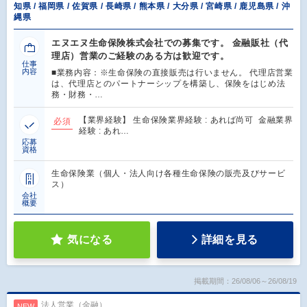
知県 / 福岡県 / 佐賀県 / 長崎県 / 熊本県 / 大分県 / 宮崎県 / 鹿児島県 / 沖
縄県
エヌエヌ生命保険株式会社での募集です。 金融販社（代
理店）営業のご経験のある方は歓迎です。
仕事
内容
■業務内容：※生命保険の直接販売は行いません。 代理店営業
は、代理店とのパートナーシップを構築し、保険をはじめ法
務・財務・…
【業界経験】 生命保険業界経験 : あれば尚可 金融業界
必須
経験 : あれ…
応募
資格
生命保険業（個人・法人向け各種生命保険の販売及びサービ
ス）
会社
概要
気になる
詳細を見る
掲載期間：26/08/06～26/08/19
法人営業（金融）
NEW