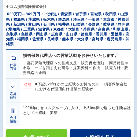
セコム損害保険株式会社
600万円～849万円
北海道 / 青森県 / 岩手県 / 宮城県 / 秋田県 / 山形
県 / 福島県 / 茨城県 / 栃木県 / 群馬県 / 埼玉県 / 千葉県 / 東京都 / 神奈川
県 / 新潟県 / 富山県 / 石川県 / 福井県 / 山梨県 / 長野県 / 岐阜県 / 静岡県
/ 愛知県 / 三重県 / 滋賀県 / 京都府 / 大阪府 / 兵庫県 / 奈良県 / 和歌山県 /
鳥取県 / 島根県 / 岡山県 / 広島県 / 山口県 / 徳島県 / 香川県 / 愛媛県 / 高
知県 / 福岡県 / 佐賀県 / 長崎県 / 熊本県 / 大分県 / 宮崎県 / 鹿児島県 / 沖
縄県
損害保険代理店への営業活動をお任せいたします。
・委託保険代理店への営業支援・販売促進活動 ・商品特性や
仕事
市場ニーズを踏まえた研修・提案資料の作成 ・販売方針・販
内容
売戦略の企画…
■下記いずれかのご経験をお持ちの方 ・損害保険会社
必須
における代理店向け営業の経験者 ・…
応募
資格
1998年にセコムグループに入り、 約50年間で培った保険会社
としての経験・実績…
会社
概要