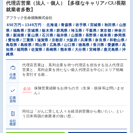
代理店営業（法人・個人）【多様なキャリアパス/長期
就業者多数】
アフラック生命保険株式会社
650万円～1349万円
北海道 / 青森県 / 岩手県 / 宮城県 / 秋田県 / 山形
県 / 福島県 / 茨城県 / 栃木県 / 群馬県 / 埼玉県 / 千葉県 / 東京都 / 神奈川
県 / 新潟県 / 富山県 / 石川県 / 福井県 / 山梨県 / 長野県 / 岐阜県 / 静岡県
/ 愛知県 / 三重県 / 滋賀県 / 京都府 / 大阪府 / 兵庫県 / 奈良県 / 和歌山県 /
鳥取県 / 島根県 / 岡山県 / 広島県 / 山口県 / 徳島県 / 香川県 / 愛媛県 / 高
知県 / 福岡県 / 佐賀県 / 長崎県 / 熊本県 / 大分県 / 宮崎県 / 鹿児島県 / 沖
縄県
代理店営業は、系列企業を持つ代理店を担当する法人代理店
営業と、系列企業を持たない個人代理店を中心にエリア戦略
を実行する個…
仕事
内容
保険営業経験をお持ちの方（生保・損保等は問いませ
必須
ん）
応募
資格
同社は「がんに苦しむ人々を経済的苦難から救いたい」とい
う日米両国の創業者の強い想…
会社
概要