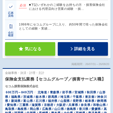
■下記いずれかのご経験をお持ちの方 ・損害保険会社
必須
における代理店向け営業の経験 ・損…
応募
資格
1998年にセコムグループに入り、 約50年間で培った保険会社
としての経験・実績…
会社
概要
気になる
詳細を見る
掲載期間：26/07/31～26/08/20
金融事務・決済・計理・主計
保険金支払業務【セコムグループ／損害サービス職】
セコム損害保険株式会社
600万円～849万円
北海道 / 青森県 / 岩手県 / 宮城県 / 秋田県 / 山形
県 / 福島県 / 茨城県 / 栃木県 / 群馬県 / 埼玉県 / 千葉県 / 東京都 / 神奈川
県 / 新潟県 / 富山県 / 石川県 / 福井県 / 山梨県 / 長野県 / 岐阜県 / 静岡県
/ 愛知県 / 三重県 / 滋賀県 / 京都府 / 大阪府 / 兵庫県 / 奈良県 / 和歌山県 /
鳥取県 / 島根県 / 岡山県 / 広島県 / 山口県 / 徳島県 / 香川県 / 愛媛県 / 高