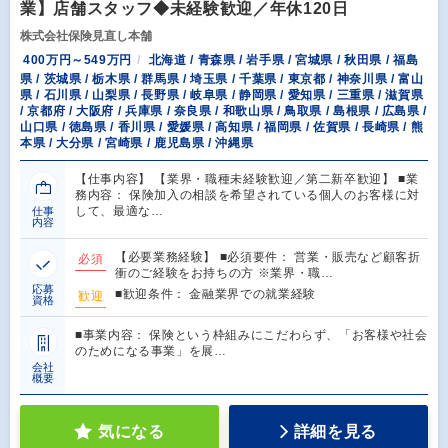
業】店舗スタッフ◆未経験歓迎／年休120日
株式会社保険見直し本舗
400万円～549万円
北海道 / 青森県 / 岩手県 / 宮城県 / 秋田県 / 福島
県 / 茨城県 / 栃木県 / 群馬県 / 埼玉県 / 千葉県 / 東京都 / 神奈川県 / 富山
県 / 石川県 / 山梨県 / 長野県 / 岐阜県 / 静岡県 / 愛知県 / 三重県 / 滋賀県
/ 京都府 / 大阪府 / 兵庫県 / 奈良県 / 和歌山県 / 鳥取県 / 島根県 / 広島県 /
山口県 / 徳島県 / 香川県 / 愛媛県 / 高知県 / 福岡県 / 佐賀県 / 長崎県 / 熊
本県 / 大分県 / 宮崎県 / 鹿児島県 / 沖縄県
【仕事内容】 【業界・職種未経験歓迎／第二新卒歓迎】 ■業
務内容： 保険加入の相談を希望されている個人のお客様に対
して、最適な…
仕事
内容
【必要業務経験】 ■必須要件： 営業・販売など顧客折
必須
衝のご経験をお持ちの方 ※業界・職…
応募
■歓迎条件： 金融業界での就業経験
歓迎
資格
■事業内容： 保険という枠組みにこだわらず、「お客様や社会
のためになる事業」を展…
会社
概要
気になる
詳細を見る