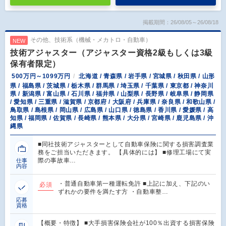
掲載期間：26/08/05～26/08/18
その他、技術系（機械・メカトロ・自動車）
NEW
技術アジャスター（アジャスター資格2級もしくは3級
保有者限定）
500万円～1099万円
北海道 / 青森県 / 岩手県 / 宮城県 / 秋田県 / 山形
県 / 福島県 / 茨城県 / 栃木県 / 群馬県 / 埼玉県 / 千葉県 / 東京都 / 神奈川
県 / 新潟県 / 富山県 / 石川県 / 福井県 / 山梨県 / 長野県 / 岐阜県 / 静岡県
/ 愛知県 / 三重県 / 滋賀県 / 京都府 / 大阪府 / 兵庫県 / 奈良県 / 和歌山県 /
鳥取県 / 島根県 / 岡山県 / 広島県 / 山口県 / 徳島県 / 香川県 / 愛媛県 / 高
知県 / 福岡県 / 佐賀県 / 長崎県 / 熊本県 / 大分県 / 宮崎県 / 鹿児島県 / 沖
縄県
■同社技術アジャスターとして自動車保険に関する損害調査業
務をご担当いただきます。 【具体的には】 ■修理工場にて実
際の事故車…
仕事
内容
・普通自動車第一種運転免許 ■上記に加え、下記のい
必須
ずれかの要件を満たす方 ・自動車整…
応募
資格
【概要・特徴】 ■大手損害保険会社が100％出資する損害保険