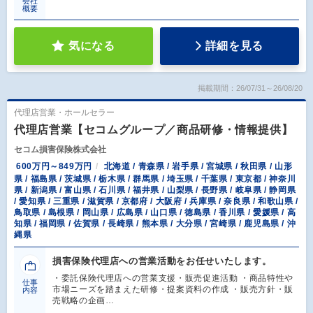
会社
概要
気になる
詳細を見る
掲載期間：26/07/31～26/08/20
代理店営業・ホールセラー
代理店営業【セコムグループ／商品研修・情報提供】
セコム損害保険株式会社
600万円～849万円
北海道 / 青森県 / 岩手県 / 宮城県 / 秋田県 / 山形
県 / 福島県 / 茨城県 / 栃木県 / 群馬県 / 埼玉県 / 千葉県 / 東京都 / 神奈川
県 / 新潟県 / 富山県 / 石川県 / 福井県 / 山梨県 / 長野県 / 岐阜県 / 静岡県
/ 愛知県 / 三重県 / 滋賀県 / 京都府 / 大阪府 / 兵庫県 / 奈良県 / 和歌山県 /
鳥取県 / 島根県 / 岡山県 / 広島県 / 山口県 / 徳島県 / 香川県 / 愛媛県 / 高
知県 / 福岡県 / 佐賀県 / 長崎県 / 熊本県 / 大分県 / 宮崎県 / 鹿児島県 / 沖
縄県
損害保険代理店への営業活動をお任せいたします。
・委託保険代理店への営業支援・販売促進活動 ・商品特性や
仕事
市場ニーズを踏まえた研修・提案資料の作成 ・販売方針・販
内容
売戦略の企画…