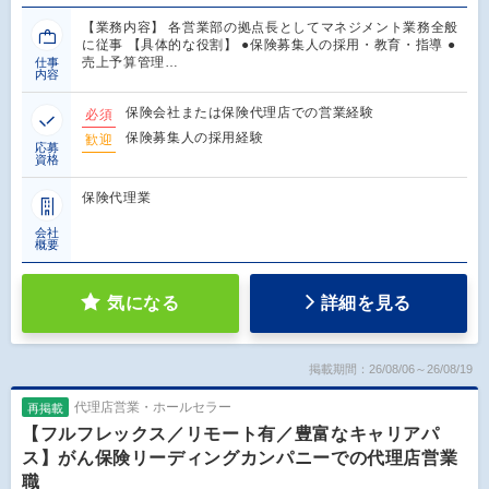
【業務内容】 各営業部の拠点長としてマネジメント業務全般
に従事 【具体的な役割】 ●保険募集人の採用・教育・指導 ●
売上予算管理…
仕事
内容
保険会社または保険代理店での営業経験
必須
保険募集人の採用経験
歓迎
応募
資格
保険代理業
会社
概要
気になる
詳細を見る
掲載期間：26/08/06～26/08/19
代理店営業・ホールセラー
再掲載
【フルフレックス／リモート有／豊富なキャリアパ
ス】がん保険リーディングカンパニーでの代理店営業
職