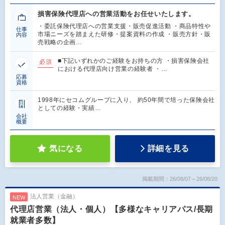
損害保険代理店への営業活動をお任せいたします。
・委託保険代理店への営業支援・販売促進活動 ・商品特性や
仕事
市場ニーズを踏まえた研修・提案資料の作成 ・販売方針・販
内容
売戦略の企画…
■下記いずれかのご経験をお持ちの方 ・損害保険会社
必須
における代理店向け営業の経験者 ・…
応募
資格
1998年にセコムグループに入り、 約50年間で培った保険会社
としての経験・実績…
会社
概要
気になる
詳細を見る
掲載期間：26/08/07～26/08/20
法人営業（金融）
NEW
代理店営業（法人・個人）【多様なキャリアパス/長期
就業者多数】