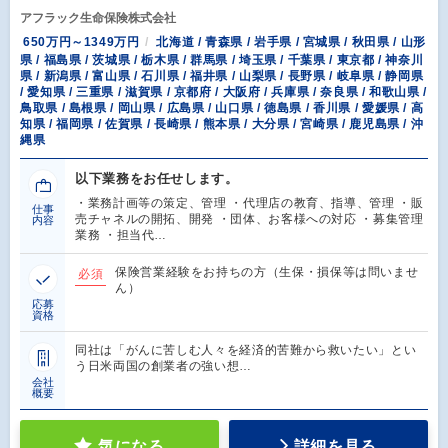
アフラック生命保険株式会社
650万円～1349万円
北海道 / 青森県 / 岩手県 / 宮城県 / 秋田県 / 山形
県 / 福島県 / 茨城県 / 栃木県 / 群馬県 / 埼玉県 / 千葉県 / 東京都 / 神奈川
県 / 新潟県 / 富山県 / 石川県 / 福井県 / 山梨県 / 長野県 / 岐阜県 / 静岡県
/ 愛知県 / 三重県 / 滋賀県 / 京都府 / 大阪府 / 兵庫県 / 奈良県 / 和歌山県 /
鳥取県 / 島根県 / 岡山県 / 広島県 / 山口県 / 徳島県 / 香川県 / 愛媛県 / 高
知県 / 福岡県 / 佐賀県 / 長崎県 / 熊本県 / 大分県 / 宮崎県 / 鹿児島県 / 沖
縄県
以下業務をお任せします。
・業務計画等の策定、管理 ・代理店の教育、指導、管理 ・販
仕事
売チャネルの開拓、開発 ・団体、お客様への対応 ・募集管理
内容
業務 ・担当代…
保険営業経験をお持ちの方（生保・損保等は問いませ
必須
ん）
応募
資格
同社は「がんに苦しむ人々を経済的苦難から救いたい」とい
う日米両国の創業者の強い想…
会社
概要
気になる
詳細を見る