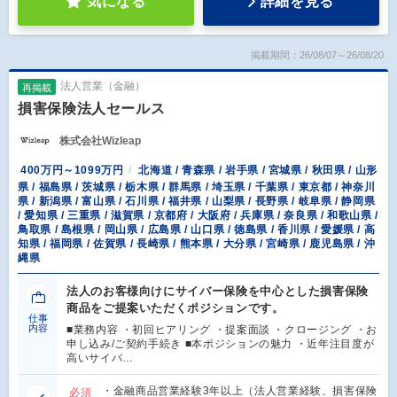
気になる
詳細を見る
掲載期間：26/08/07～26/08/20
法人営業（金融）
再掲載
損害保険法人セールス
株式会社Wizleap
400万円～1099万円
北海道 / 青森県 / 岩手県 / 宮城県 / 秋田県 / 山形
県 / 福島県 / 茨城県 / 栃木県 / 群馬県 / 埼玉県 / 千葉県 / 東京都 / 神奈川
県 / 新潟県 / 富山県 / 石川県 / 福井県 / 山梨県 / 長野県 / 岐阜県 / 静岡県
/ 愛知県 / 三重県 / 滋賀県 / 京都府 / 大阪府 / 兵庫県 / 奈良県 / 和歌山県 /
鳥取県 / 島根県 / 岡山県 / 広島県 / 山口県 / 徳島県 / 香川県 / 愛媛県 / 高
知県 / 福岡県 / 佐賀県 / 長崎県 / 熊本県 / 大分県 / 宮崎県 / 鹿児島県 / 沖
縄県
法人のお客様向けにサイバー保険を中心とした損害保険
商品をご提案いただくポジションです。
仕事
内容
■業務内容 ・初回ヒアリング ・提案面談 ・クロージング ・お
申し込み/ご契約手続き ■本ポジションの魅力 ・近年注目度が
高いサイバ…
・金融商品営業経験3年以上（法人営業経験、損害保険
必須