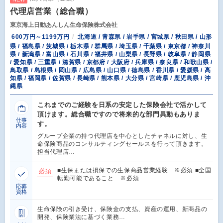
代理店営業（総合職）
東京海上日動あんしん生命保険株式会社
600万円～1199万円
北海道 / 青森県 / 岩手県 / 宮城県 / 秋田県 / 山形
県 / 福島県 / 茨城県 / 栃木県 / 群馬県 / 埼玉県 / 千葉県 / 東京都 / 神奈川
県 / 新潟県 / 富山県 / 石川県 / 福井県 / 山梨県 / 長野県 / 岐阜県 / 静岡県
/ 愛知県 / 三重県 / 滋賀県 / 京都府 / 大阪府 / 兵庫県 / 奈良県 / 和歌山県 /
鳥取県 / 島根県 / 岡山県 / 広島県 / 山口県 / 徳島県 / 香川県 / 愛媛県 / 高
知県 / 福岡県 / 佐賀県 / 長崎県 / 熊本県 / 大分県 / 宮崎県 / 鹿児島県 / 沖
縄県
これまでのご経験を日系の安定した保険会社で活かして
頂けます。総合職ですので将来的な部門異動もありま
仕事
す。
内容
グループ企業の持つ代理店を中心としたチャネルに対し、生
命保険商品のコンサルティングセールスを行って頂きます。
担当代理店…
■生保または損保での生保商品営業経験 ※必須 ■全国
必須
転勤可能であること ※必須
応募
資格
生命保険の引き受け、保険金の支払、資産の運用、新商品の
開発、保険業法に基づく業務…