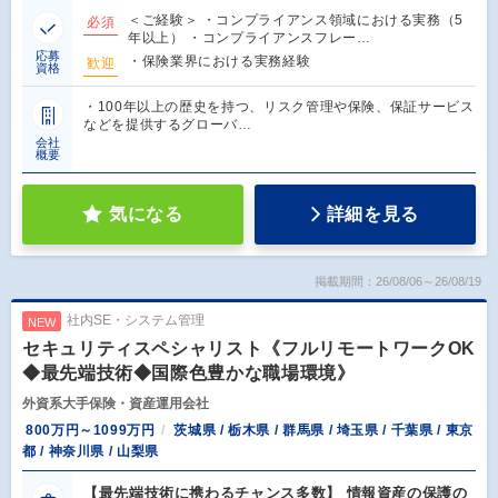
＜ご経験＞ ・コンプライアンス領域における実務（5
必須
年以上） ・コンプライアンスフレー…
応募
・保険業界における実務経験
歓迎
資格
・100年以上の歴史を持つ、リスク管理や保険、保証サービス
などを提供するグローバ…
会社
概要
気になる
詳細を見る
掲載期間：26/08/06～26/08/19
社内SE・システム管理
NEW
セキュリティスペシャリスト《フルリモートワークOK
◆最先端技術◆国際色豊かな職場環境》
外資系大手保険・資産運用会社
800万円～1099万円
茨城県 / 栃木県 / 群馬県 / 埼玉県 / 千葉県 / 東京
都 / 神奈川県 / 山梨県
【最先端技術に携わるチャンス多数】 情報資産の保護の