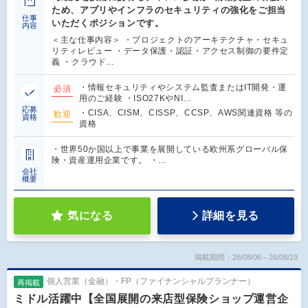
ため、アプリやインフラのセキュリティの強化をご担当
仕事
いただくポジションです。
内容
＜主な仕事内容＞ ・プロジェクトのアーキテクチャ・セキュ
リティレビュー ・データ保護・認証・アクセス制御の要件定
義 ・クラウド…
・情報セキュリティやシステム監査またはIT開発・運
必須
用のご経験 ・ISO27KやNI…
応募
・CISA、CISM、CISSP、CCSP、AWS関連資格 等の
歓迎
資格
資格
・世界50か国以上で事業を展開している欧州系グローバル保
険・資産運用企業です。 ・…
会社
概要
気になる
詳細を見る
掲載期間：26/08/06～26/08/19
個人営業（金融）・FP（ファイナンシャルプランナー）
再掲載
ミドル活躍中【全国展開の来店型保険ショップ運営企