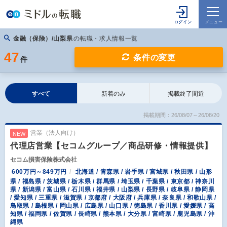
金融（保険）/山梨県
の転職・求人情報一覧
47
条件の変更
件
すべて
新着のみ
掲載終了間近
掲載期間：26/08/07～26/08/20
営業（法人向け）
NEW
代理店営業【セコムグループ／商品研修・情報提供】
セコム損害保険株式会社
600万円～849万円
北海道 / 青森県 / 岩手県 / 宮城県 / 秋田県 / 山形
県 / 福島県 / 茨城県 / 栃木県 / 群馬県 / 埼玉県 / 千葉県 / 東京都 / 神奈川
県 / 新潟県 / 富山県 / 石川県 / 福井県 / 山梨県 / 長野県 / 岐阜県 / 静岡県
/ 愛知県 / 三重県 / 滋賀県 / 京都府 / 大阪府 / 兵庫県 / 奈良県 / 和歌山県 /
鳥取県 / 島根県 / 岡山県 / 広島県 / 山口県 / 徳島県 / 香川県 / 愛媛県 / 高
知県 / 福岡県 / 佐賀県 / 長崎県 / 熊本県 / 大分県 / 宮崎県 / 鹿児島県 / 沖
縄県