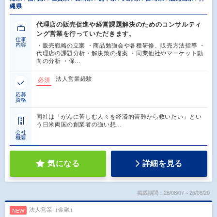
縄県
代理店の販売促進や経営課題解決のためのコンサルティ
ング営業を行っていただきます。
仕事
内容
・販売戦略の立案 ・商品勉強会や各種研修、販売方法指導 ・
代理店の課題分析・解決策の提案 ・同業他社やマーケット動
向の分析 ・保…
法人営業経験
必須
応募
資格
同社は「がんに苦しむ人々を経済的苦難から救いたい」とい
う日米両国の創業者の強い想…
会社
概要
気になる
詳細を見る
掲載期間：26/08/07～26/08/20
法人営業（金融）
NEW