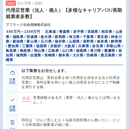
法人営業（金融）
NEW
代理店営業（法人・個人）【多様なキャリアパス/長期
就業者多数】
アフラック生命保険株式会社
650万円～1349万円
北海道 / 青森県 / 岩手県 / 宮城県 / 秋田県 / 山形
県 / 福島県 / 茨城県 / 栃木県 / 群馬県 / 埼玉県 / 千葉県 / 東京都 / 神奈川
県 / 新潟県 / 富山県 / 石川県 / 福井県 / 山梨県 / 長野県 / 岐阜県 / 静岡県
/ 愛知県 / 三重県 / 滋賀県 / 京都府 / 大阪府 / 兵庫県 / 奈良県 / 和歌山県 /
鳥取県 / 島根県 / 岡山県 / 広島県 / 山口県 / 徳島県 / 香川県 / 愛媛県 / 高
知県 / 福岡県 / 佐賀県 / 長崎県 / 熊本県 / 大分県 / 宮崎県 / 鹿児島県 / 沖
縄県
以下業務をお任せします。
代理店営業は、系列企業を持つ代理店を担当する法人代理店
仕事
営業と、系列企業を持たない個人代理店を中心にエリア戦略
内容
を実行する個…
営業経験がある方（業界・法人／個人などは問いませ
必須
ん。）
応募
資格
同社は「がんに苦しむ人々を経済的苦難から救いたい」とい
う日米両国の創業者の強い想…