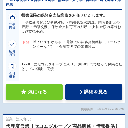
知県 / 福岡県 / 佐賀県 / 長崎県 / 熊本県 / 大分県 / 宮崎県 / 鹿児島県 / 沖
縄県
損害保険の保険金支払業務をお任せいたします。
・事故受付および初動対応 ・損害状況の調査、関係各所との
仕事
折衝 ・示談交渉、保険金支払可否の判断 ・支払金額の算出お
内容
よび支払手続…
以下いずれか必須 ・電話での顧客折衝経験（コールセ
必須
ンターなど） ・金融業界での業務経…
応募
資格
1998年にセコムグループに入り、 約50年間で培った保険会社
としての経験・実績…
会社
概要
気になる
詳細を見る
掲載期間：26/07/30～26/08/20
営業（法人向け）
代理店営業【セコムグループ／商品研修・情報提供】