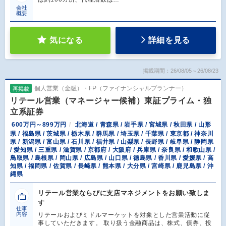
会社
概要
気になる
詳細を見る
掲載期間：26/08/05～26/08/23
個人営業（金融）・FP（ファイナンシャルプランナー）
再掲載
リテール営業（マネージャー候補）東証プライム・独
立系証券
600万円～899万円
北海道 / 青森県 / 岩手県 / 宮城県 / 秋田県 / 山形
県 / 福島県 / 茨城県 / 栃木県 / 群馬県 / 埼玉県 / 千葉県 / 東京都 / 神奈川
県 / 新潟県 / 富山県 / 石川県 / 福井県 / 山梨県 / 長野県 / 岐阜県 / 静岡県
/ 愛知県 / 三重県 / 滋賀県 / 京都府 / 大阪府 / 兵庫県 / 奈良県 / 和歌山県 /
鳥取県 / 島根県 / 岡山県 / 広島県 / 山口県 / 徳島県 / 香川県 / 愛媛県 / 高
知県 / 福岡県 / 佐賀県 / 長崎県 / 熊本県 / 大分県 / 宮崎県 / 鹿児島県 / 沖
縄県
リテール営業ならびに支店マネジメントをお願い致しま
す
仕事
内容
リテールおよびミドルマーケットを対象とした営業活動に従
事していただきます。 取り扱う金融商品は、株式、債券、投