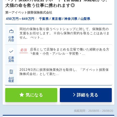
犬猫の命を救う仕事に携われます◎
第一アイペット損害保険株式会社
450万円～649万円
千葉県 / 東京都 / 神奈川県 / 山梨県
同社の保険を取り扱うペットショップに対して、保険販売の
支援をお任せします。 ※自ら保険の契約を取ることはありま
せん。 ぺット…
仕事
内容
店長として店舗をまとめる立場で働いた経験がある方
必須
└飲食・小売・アパレル・学習塾・…
応募
資格
2012年3月に損害保険業免許を取得し、「アイペット損害保
険株式会社」として新た…
会社
概要
気になる
詳細を見る
掲載期間：26/08/05～26/08/20