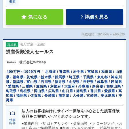
概要
気になる
詳細を見る
掲載期間：26/08/07～26/08/20
法人営業（金融）
再掲載
損害保険法人セールス
株式会社Wizleap
400万円～1099万円
北海道 / 青森県 / 岩手県 / 宮城県 / 秋田県 / 山形
県 / 福島県 / 茨城県 / 栃木県 / 群馬県 / 埼玉県 / 千葉県 / 東京都 / 神奈川
県 / 新潟県 / 富山県 / 石川県 / 福井県 / 山梨県 / 長野県 / 岐阜県 / 静岡県
/ 愛知県 / 三重県 / 滋賀県 / 京都府 / 大阪府 / 兵庫県 / 奈良県 / 和歌山県 /
鳥取県 / 島根県 / 岡山県 / 広島県 / 山口県 / 徳島県 / 香川県 / 愛媛県 / 高
知県 / 福岡県 / 佐賀県 / 長崎県 / 熊本県 / 大分県 / 宮崎県 / 鹿児島県 / 沖
縄県
法人のお客様向けにサイバー保険を中心とした損害保険
商品をご提案いただくポジションです。
仕事
内容
■業務内容 ・初回ヒアリング ・提案面談 ・クロージング ・お
申し込み/ご契約手続き ■本ポジションの魅力 ・近年注目度が