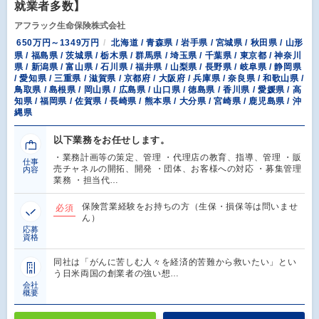
就業者多数】
アフラック生命保険株式会社
650万円～1349万円
北海道 / 青森県 / 岩手県 / 宮城県 / 秋田県 / 山形
県 / 福島県 / 茨城県 / 栃木県 / 群馬県 / 埼玉県 / 千葉県 / 東京都 / 神奈川
県 / 新潟県 / 富山県 / 石川県 / 福井県 / 山梨県 / 長野県 / 岐阜県 / 静岡県
/ 愛知県 / 三重県 / 滋賀県 / 京都府 / 大阪府 / 兵庫県 / 奈良県 / 和歌山県 /
鳥取県 / 島根県 / 岡山県 / 広島県 / 山口県 / 徳島県 / 香川県 / 愛媛県 / 高
知県 / 福岡県 / 佐賀県 / 長崎県 / 熊本県 / 大分県 / 宮崎県 / 鹿児島県 / 沖
縄県
以下業務をお任せします。
・業務計画等の策定、管理 ・代理店の教育、指導、管理 ・販
仕事
売チャネルの開拓、開発 ・団体、お客様への対応 ・募集管理
内容
業務 ・担当代…
保険営業経験をお持ちの方（生保・損保等は問いませ
必須
ん）
応募
資格
同社は「がんに苦しむ人々を経済的苦難から救いたい」とい
う日米両国の創業者の強い想…
会社
概要