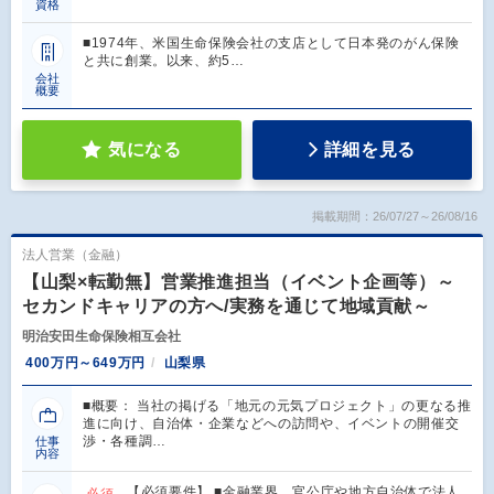
資格
■1974年、米国生命保険会社の支店として日本発のがん保険
と共に創業。以来、約5…
会社
概要
気になる
詳細を見る
掲載期間：26/07/27～26/08/16
法人営業（金融）
【山梨×転勤無】営業推進担当（イベント企画等）～
セカンドキャリアの方へ/実務を通じて地域貢献～
明治安田生命保険相互会社
400万円～649万円
山梨県
■概要： 当社の掲げる「地元の元気プロジェクト」の更なる推
進に向け、自治体・企業などへの訪問や、イベントの開催交
渉・各種調…
仕事
内容
【必須要件】 ■金融業界、官公庁や地方自治体で法人
必須