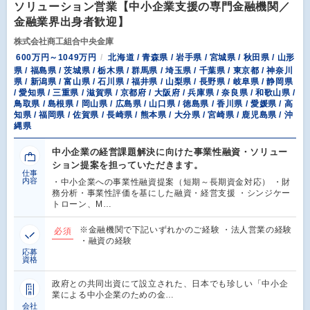
ソリューション営業【中小企業支援の専門金融機関／
金融業界出身者歓迎】
株式会社商工組合中央金庫
600万円～1049万円
北海道 / 青森県 / 岩手県 / 宮城県 / 秋田県 / 山形
県 / 福島県 / 茨城県 / 栃木県 / 群馬県 / 埼玉県 / 千葉県 / 東京都 / 神奈川
県 / 新潟県 / 富山県 / 石川県 / 福井県 / 山梨県 / 長野県 / 岐阜県 / 静岡県
/ 愛知県 / 三重県 / 滋賀県 / 京都府 / 大阪府 / 兵庫県 / 奈良県 / 和歌山県 /
鳥取県 / 島根県 / 岡山県 / 広島県 / 山口県 / 徳島県 / 香川県 / 愛媛県 / 高
知県 / 福岡県 / 佐賀県 / 長崎県 / 熊本県 / 大分県 / 宮崎県 / 鹿児島県 / 沖
縄県
中小企業の経営課題解決に向けた事業性融資・ソリュー
ション提案を担っていただきます。
仕事
内容
・中小企業への事業性融資提案（短期～長期資金対応） ・財
務分析・事業性評価を基にした融資・経営支援 ・シンジケー
トローン、M…
※金融機関で下記いずれかのご経験 ・法人営業の経験
必須
・融資の経験
応募
資格
政府との共同出資にて設立された、日本でも珍しい「中小企
業による中小企業のための金…
会社