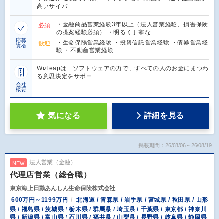
高いサイバ…
・金融商品営業経験3年以上（法人営業経験、損害保険
必須
の提案経験必須） ・明るく丁寧な…
応募
・生命保険営業経験 ・投資信託営業経験 ・債券営業経
歓迎
資格
験 ・不動産営業経験
Wizleapは「ソフトウェアの力で、すべての人のお金にまつわ
る意思決定をサポー…
会社
概要
気になる
詳細を見る
掲載期間：26/08/06～26/08/19
法人営業（金融）
NEW
代理店営業（総合職）
東京海上日動あんしん生命保険株式会社
600万円～1199万円
北海道 / 青森県 / 岩手県 / 宮城県 / 秋田県 / 山形
県 / 福島県 / 茨城県 / 栃木県 / 群馬県 / 埼玉県 / 千葉県 / 東京都 / 神奈川
県 / 新潟県 / 富山県 / 石川県 / 福井県 / 山梨県 / 長野県 / 岐阜県 / 静岡県