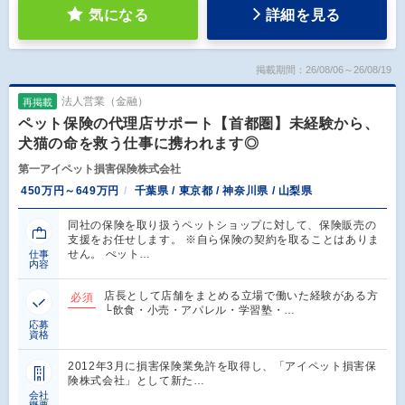
気になる
詳細を見る
掲載期間：26/08/06～26/08/19
法人営業（金融）
再掲載
ペット保険の代理店サポート【首都圏】未経験から、
犬猫の命を救う仕事に携われます◎
第一アイペット損害保険株式会社
450万円～649万円
千葉県 / 東京都 / 神奈川県 / 山梨県
同社の保険を取り扱うペットショップに対して、保険販売の
支援をお任せします。 ※自ら保険の契約を取ることはありま
せん。 ぺット…
仕事
内容
店長として店舗をまとめる立場で働いた経験がある方
必須
└飲食・小売・アパレル・学習塾・…
応募
資格
2012年3月に損害保険業免許を取得し、「アイペット損害保
険株式会社」として新た…
会社