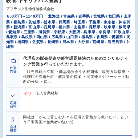
験者/キャリアパス豊富】
アフラック生命保険株式会社
650万円～1149万円
北海道 / 青森県 / 岩手県 / 宮城県 / 秋田県 / 山形
県 / 福島県 / 茨城県 / 栃木県 / 群馬県 / 埼玉県 / 千葉県 / 東京都 / 神奈川
県 / 新潟県 / 富山県 / 石川県 / 福井県 / 山梨県 / 長野県 / 岐阜県 / 静岡県
/ 愛知県 / 三重県 / 滋賀県 / 京都府 / 大阪府 / 兵庫県 / 奈良県 / 和歌山県 /
鳥取県 / 島根県 / 岡山県 / 広島県 / 山口県 / 徳島県 / 香川県 / 愛媛県 / 高
知県 / 福岡県 / 佐賀県 / 長崎県 / 熊本県 / 大分県 / 宮崎県 / 鹿児島県 / 沖
縄県
代理店の販売促進や経営課題解決のためのコンサルティ
ング営業を行っていただきます。
仕事
内容
・販売戦略の立案 ・商品勉強会や各種研修、販売方法指導 ・
代理店の課題分析・解決策の提案 ・同業他社やマーケット動
向の分析 ・保…
法人営業経験
必須
応募
資格
同社は「がんに苦しむ人々を経済的苦難から救いたい」とい
う日米両国の創業者の強い想…
会社
概要