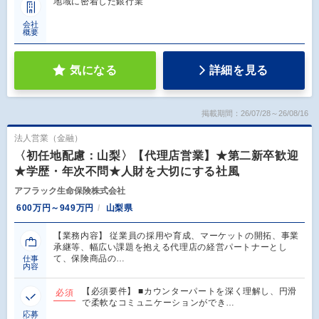
地域に密着した銀行業
会社
概要
気になる
詳細を見る
掲載期間：26/07/28～26/08/16
法人営業（金融）
〈初任地配慮：山梨〉【代理店営業】★第二新卒歓迎
★学歴・年次不問★人財を大切にする社風
アフラック生命保険株式会社
600万円～949万円
山梨県
【業務内容】 従業員の採用や育成、マーケットの開拓、事業
承継等、幅広い課題を抱える代理店の経営パートナーとし
て、保険商品の…
仕事
内容
【必須要件】 ■カウンターパートを深く理解し、円滑
必須
で柔軟なコミュニケーションができ…
応募