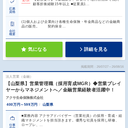
顧客折衝経験15年以上 ■従業員1…
応募
資格
(1)個人および企業向け各種生命保険・年金商品などの金融商
品の販売。 契約保全…
会社
概要
気になる
詳細を見る
掲載期間：26/07/27～26/08/16
法人営業（金融）
【山梨県】営業管理職（採用育成MGR）◆営業プレイ
ヤーからマネジメントへ／金融営業経験者活躍中！
アクサ生命保険株式会社
400万円～599万円
山梨県
■業務内容 アクサアドバイザー（営業社員）の採用・育成・組
織マネジメントを担当頂きます。優秀な社員を採用し研修、
ロープレ、…
仕事
内容