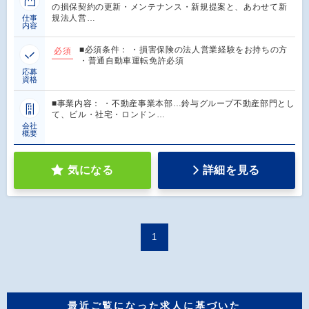
の損保契約の更新・メンテナンス・新規提案と、あわせて新
規法人営…
仕事
内容
■必須条件： ・損害保険の法人営業経験をお持ちの方
必須
・普通自動車運転免許必須
応募
資格
■事業内容： ・不動産事業本部…鈴与グループ不動産部門とし
て、ビル・社宅・ロンドン…
会社
概要
気になる
詳細を見る
1
最近ご覧になった求人に基づいた