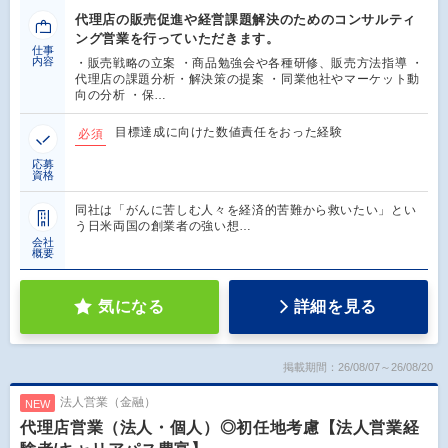
代理店の販売促進や経営課題解決のためのコンサルティ
ング営業を行っていただきます。
仕事
内容
・販売戦略の立案 ・商品勉強会や各種研修、販売方法指導 ・
代理店の課題分析・解決策の提案 ・同業他社やマーケット動
向の分析 ・保…
目標達成に向けた数値責任をおった経験
必須
応募
資格
同社は「がんに苦しむ人々を経済的苦難から救いたい」とい
う日米両国の創業者の強い想…
会社
概要
気になる
詳細を見る
掲載期間：26/08/07～26/08/20
法人営業（金融）
NEW
代理店営業（法人・個人）◎初任地考慮【法人営業経