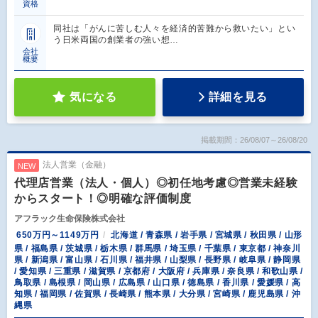
資格
同社は「がんに苦しむ人々を経済的苦難から救いたい」とい
う日米両国の創業者の強い想…
会社
概要
気になる
詳細を見る
掲載期間：26/08/07～26/08/20
法人営業（金融）
NEW
代理店営業（法人・個人）◎初任地考慮◎営業未経験
からスタート！◎明確な評価制度
アフラック生命保険株式会社
650万円～1149万円
北海道 / 青森県 / 岩手県 / 宮城県 / 秋田県 / 山形
県 / 福島県 / 茨城県 / 栃木県 / 群馬県 / 埼玉県 / 千葉県 / 東京都 / 神奈川
県 / 新潟県 / 富山県 / 石川県 / 福井県 / 山梨県 / 長野県 / 岐阜県 / 静岡県
/ 愛知県 / 三重県 / 滋賀県 / 京都府 / 大阪府 / 兵庫県 / 奈良県 / 和歌山県 /
鳥取県 / 島根県 / 岡山県 / 広島県 / 山口県 / 徳島県 / 香川県 / 愛媛県 / 高
知県 / 福岡県 / 佐賀県 / 長崎県 / 熊本県 / 大分県 / 宮崎県 / 鹿児島県 / 沖
縄県