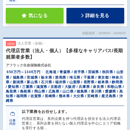
概要
気になる
詳細を見る
掲載期間：26/08/05～26/08/20
法人営業（金融）
NEW
代理店営業（法人・個人）【多様なキャリアパス/長期
就業者多数】
アフラック生命保険株式会社
650万円～1349万円
北海道 / 青森県 / 岩手県 / 宮城県 / 秋田県 / 山形
県 / 福島県 / 茨城県 / 栃木県 / 群馬県 / 埼玉県 / 千葉県 / 東京都 / 神奈川
県 / 新潟県 / 富山県 / 石川県 / 福井県 / 山梨県 / 長野県 / 岐阜県 / 静岡県
/ 愛知県 / 三重県 / 滋賀県 / 京都府 / 大阪府 / 兵庫県 / 奈良県 / 和歌山県 /
鳥取県 / 島根県 / 岡山県 / 広島県 / 山口県 / 徳島県 / 香川県 / 愛媛県 / 高
知県 / 福岡県 / 佐賀県 / 長崎県 / 熊本県 / 大分県 / 宮崎県 / 鹿児島県 / 沖
縄県
以下業務をお任せします。
代理店営業は、系列企業を持つ代理店を担当する法人代理店
仕事
営業と、系列企業を持たない個人代理店を中心にエリア戦略
内容
を実行する個…