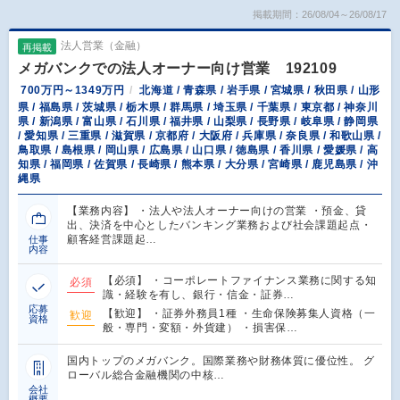
掲載期間：26/08/04～26/08/17
法人営業（金融）
再掲載
メガバンクでの法人オーナー向け営業 192109
700万円～1349万円
北海道 / 青森県 / 岩手県 / 宮城県 / 秋田県 / 山形
県 / 福島県 / 茨城県 / 栃木県 / 群馬県 / 埼玉県 / 千葉県 / 東京都 / 神奈川
県 / 新潟県 / 富山県 / 石川県 / 福井県 / 山梨県 / 長野県 / 岐阜県 / 静岡県
/ 愛知県 / 三重県 / 滋賀県 / 京都府 / 大阪府 / 兵庫県 / 奈良県 / 和歌山県 /
鳥取県 / 島根県 / 岡山県 / 広島県 / 山口県 / 徳島県 / 香川県 / 愛媛県 / 高
知県 / 福岡県 / 佐賀県 / 長崎県 / 熊本県 / 大分県 / 宮崎県 / 鹿児島県 / 沖
縄県
【業務内容】 ・法人や法人オーナー向けの営業 ・預金、貸
出、決済を中心としたバンキング業務および社会課題起点・
顧客経営課題起…
仕事
内容
【必須】 ・コーポレートファイナンス業務に関する知
必須
識・経験を有し、銀行・信金・証券…
応募
【歓迎】 ・証券外務員1種 ・生命保険募集人資格（一
歓迎
資格
般・専門・変額・外貨建） ・損害保…
国内トップのメガバンク。国際業務や財務体質に優位性。 グ
ローバル総合金融機関の中核…
会社
概要