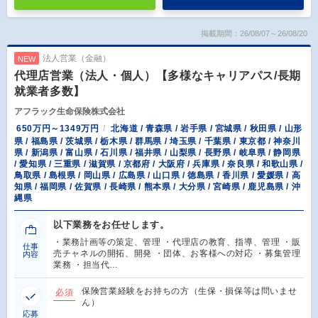
掲載期間：26/08/07～26/08/20
法人営業（金融）
NEW
代理店営業（法人・個人）【多様なキャリアパス/長期
就業者多数】
アフラック生命保険株式会社
650万円～1349万円
北海道 / 青森県 / 岩手県 / 宮城県 / 秋田県 / 山形
県 / 福島県 / 茨城県 / 栃木県 / 群馬県 / 埼玉県 / 千葉県 / 東京都 / 神奈川
県 / 新潟県 / 富山県 / 石川県 / 福井県 / 山梨県 / 長野県 / 岐阜県 / 静岡県
/ 愛知県 / 三重県 / 滋賀県 / 京都府 / 大阪府 / 兵庫県 / 奈良県 / 和歌山県 /
鳥取県 / 島根県 / 岡山県 / 広島県 / 山口県 / 徳島県 / 香川県 / 愛媛県 / 高
知県 / 福岡県 / 佐賀県 / 長崎県 / 熊本県 / 大分県 / 宮崎県 / 鹿児島県 / 沖
縄県
以下業務をお任せします。
・業務計画等の策定、管理 ・代理店の教育、指導、管理 ・販
仕事
売チャネルの開拓、開発 ・団体、お客様への対応 ・募集管理
内容
業務 ・担当代…
保険営業経験をお持ちの方（生保・損保等は問いませ
必須
ん）
応募