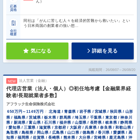
ん）
応募
資格
同社は「がんに苦しむ人々を経済的苦難から救いたい」とい
う日米両国の創業者の強い想…
会社
概要
気になる
詳細を見る
掲載期間：26/08/07～26/08/20
法人営業（金融）
NEW
代理店営業（法人・個人）◎初任地考慮【金融業界経
験者/長期就業者多数】
アフラック生命保険株式会社
650万円～1149万円
北海道 / 青森県 / 岩手県 / 宮城県 / 秋田県 / 山形
県 / 福島県 / 茨城県 / 栃木県 / 群馬県 / 埼玉県 / 千葉県 / 東京都 / 神奈川
県 / 新潟県 / 富山県 / 石川県 / 福井県 / 山梨県 / 長野県 / 岐阜県 / 静岡県
/ 愛知県 / 三重県 / 滋賀県 / 京都府 / 大阪府 / 兵庫県 / 奈良県 / 和歌山県 /
鳥取県 / 島根県 / 岡山県 / 広島県 / 山口県 / 徳島県 / 香川県 / 愛媛県 / 高
知県 / 福岡県 / 佐賀県 / 長崎県 / 熊本県 / 大分県 / 宮崎県 / 鹿児島県 / 沖