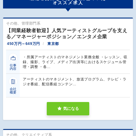
オススメ求人
その他、管理部門系
【同業経験者歓迎】人気アーティストグループを支え
る／マネージャーポジション／エンタメ企業
450万円～649万円
東京都
・所属アーティストのマネジメント業務全般 ・レッスン、収
録、撮影、ライブ、メディア出演等におけるスケジュール管
仕事
理・調整 ・各…
内容
アーティストのマネジメント、放送プログラム、テレビ・ラ
ジオ番組、配信番組コンテン…
会社
概要
気になる
その他、クリエイティブ系