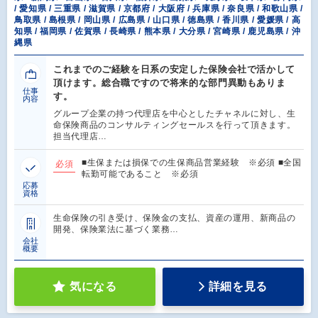
/ 愛知県 / 三重県 / 滋賀県 / 京都府 / 大阪府 / 兵庫県 / 奈良県 / 和歌山県 /
鳥取県 / 島根県 / 岡山県 / 広島県 / 山口県 / 徳島県 / 香川県 / 愛媛県 / 高
知県 / 福岡県 / 佐賀県 / 長崎県 / 熊本県 / 大分県 / 宮崎県 / 鹿児島県 / 沖
縄県
これまでのご経験を日系の安定した保険会社で活かして
頂けます。総合職ですので将来的な部門異動もありま
仕事
す。
内容
グループ企業の持つ代理店を中心としたチャネルに対し、生
命保険商品のコンサルティングセールスを行って頂きます。
担当代理店…
■生保または損保での生保商品営業経験 ※必須 ■全国
必須
転勤可能であること ※必須
応募
資格
生命保険の引き受け、保険金の支払、資産の運用、新商品の
開発、保険業法に基づく業務…
会社
概要
気になる
詳細を見る