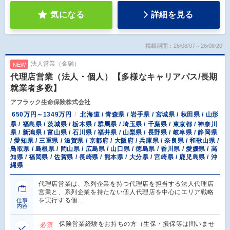
気になる
詳細を見る
掲載期間：26/08/07～26/08/20
法人営業（金融）
NEW
代理店営業（法人・個人）【多様なキャリアパス/長期
就業者多数】
アフラック生命保険株式会社
650万円～1349万円
北海道 / 青森県 / 岩手県 / 宮城県 / 秋田県 / 山形
県 / 福島県 / 茨城県 / 栃木県 / 群馬県 / 埼玉県 / 千葉県 / 東京都 / 神奈川
県 / 新潟県 / 富山県 / 石川県 / 福井県 / 山梨県 / 長野県 / 岐阜県 / 静岡県
/ 愛知県 / 三重県 / 滋賀県 / 京都府 / 大阪府 / 兵庫県 / 奈良県 / 和歌山県 /
鳥取県 / 島根県 / 岡山県 / 広島県 / 山口県 / 徳島県 / 香川県 / 愛媛県 / 高
知県 / 福岡県 / 佐賀県 / 長崎県 / 熊本県 / 大分県 / 宮崎県 / 鹿児島県 / 沖
縄県
代理店営業は、系列企業を持つ代理店を担当する法人代理店
営業と、系列企業を持たない個人代理店を中心にエリア戦略
を実行する個…
仕事
内容
保険営業経験をお持ちの方（生保・損保等は問いませ
必須