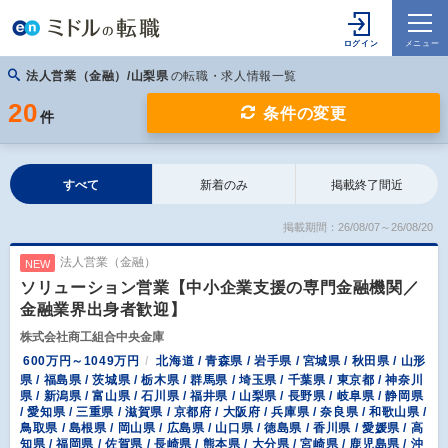
法人営業（金融）/山梨県
の転職・求人情報一覧
20
条件の変更
件
すべて
新着のみ
掲載終了間近
掲載期間：26/08/07～26/08/20
法人営業（金融）
NEW
ソリューション営業【中小企業支援の専門金融機関／
金融業界出身者歓迎】
株式会社商工組合中央金庫
600万円～1049万円
北海道 / 青森県 / 岩手県 / 宮城県 / 秋田県 / 山形
県 / 福島県 / 茨城県 / 栃木県 / 群馬県 / 埼玉県 / 千葉県 / 東京都 / 神奈川
県 / 新潟県 / 富山県 / 石川県 / 福井県 / 山梨県 / 長野県 / 岐阜県 / 静岡県
/ 愛知県 / 三重県 / 滋賀県 / 京都府 / 大阪府 / 兵庫県 / 奈良県 / 和歌山県 /
鳥取県 / 島根県 / 岡山県 / 広島県 / 山口県 / 徳島県 / 香川県 / 愛媛県 / 高
知県 / 福岡県 / 佐賀県 / 長崎県 / 熊本県 / 大分県 / 宮崎県 / 鹿児島県 / 沖