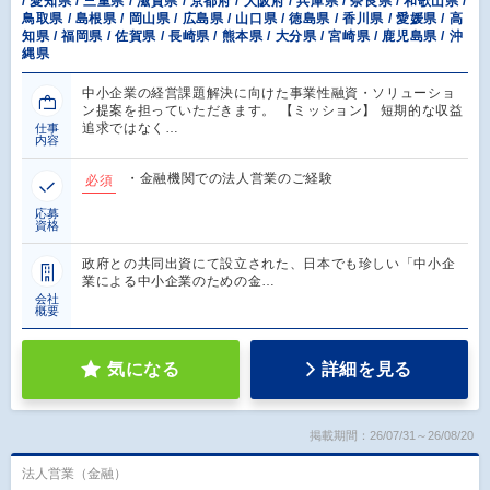
/ 愛知県 / 三重県 / 滋賀県 / 京都府 / 大阪府 / 兵庫県 / 奈良県 / 和歌山県 /
鳥取県 / 島根県 / 岡山県 / 広島県 / 山口県 / 徳島県 / 香川県 / 愛媛県 / 高
知県 / 福岡県 / 佐賀県 / 長崎県 / 熊本県 / 大分県 / 宮崎県 / 鹿児島県 / 沖
縄県
中小企業の経営課題解決に向けた事業性融資・ソリューショ
ン提案を担っていただきます。 【ミッション】 短期的な収益
追求ではなく…
仕事
内容
・金融機関での法人営業のご経験
必須
応募
資格
政府との共同出資にて設立された、日本でも珍しい「中小企
業による中小企業のための金…
会社
概要
気になる
詳細を見る
掲載期間：26/07/31～26/08/20
法人営業（金融）