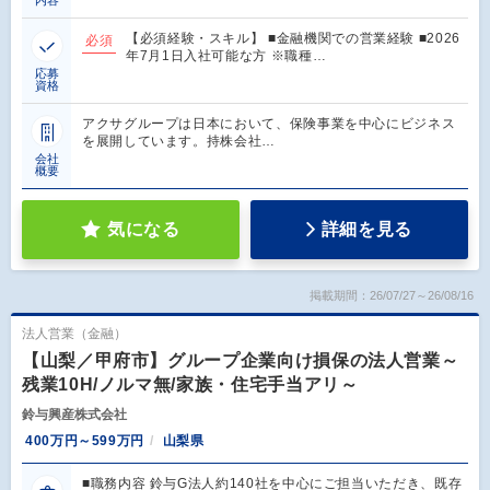
【必須経験・スキル】 ■金融機関での営業経験 ■2026
必須
年7月1日入社可能な方 ※職種…
応募
資格
アクサグループは日本において、保険事業を中心にビジネス
を展開しています。持株会社…
会社
概要
気になる
詳細を見る
掲載期間：26/07/27～26/08/16
法人営業（金融）
【山梨／甲府市】グループ企業向け損保の法人営業～
残業10H/ノルマ無/家族・住宅手当アリ～
鈴与興産株式会社
400万円～599万円
山梨県
■職務内容 鈴与G法人約140社を中心にご担当いただき、既存