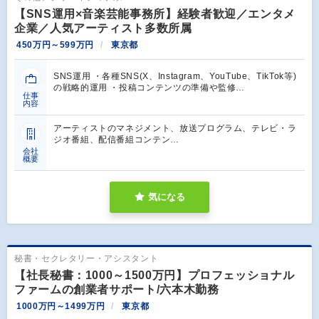
【SNS運用×音楽芸能事務所】経験者歓迎／エンタメ
企業／人気アーティスト多数所属
450万円～599万円
東京都
SNS運用 ・各種SNS(X、Instagram、YouTube、TikTok等)
の戦略的運用 ・投稿コンテンツの準備や監修…
仕事
内容
アーティストのマネジメント、放送プログラム、テレビ・ラ
ジオ番組、配信番組コンテン…
会社
概要
気になる
秘書・セクレタリー・アシスタント
【社長秘書：1000～1500万円】プロフェッショナル
ファームの創業者サポート/六本木勤務
1000万円～1499万円
東京都