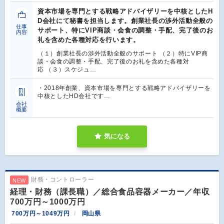
資本市場を専門とする戦略アドバイザリーを中核としたH
D会社にて秘書を担当します。創業社長の渉外活動全般の
仕事
サポート、特にVIP商談・会食の調整・手配、完了後のお
内容
礼を含めた各種対応を行います。
（１）創業社長の渉外活動全般のサポート （２）特にVIP商
談・会食の調整・手配、完了後のお礼を含めた各種対
応 （３）スケジュ…
・2018年創業、資本市場を専門とする戦略アドバイザリーを
中核としたHD会社です…
会社
概要
気になる
財務・コントローラー
NEW
経理・財務（課長職）／総合食品容器メーカー／年収
700万円～1000万円
700万円～1049万円
岡山県