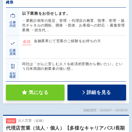
縄県
以下業務をお任せします。
・業務計画等の策定、管理 ・代理店の教育、指導、管理 ・販
仕事
売チャネルの開拓、開発 ・団体、お客様への対応 ・募集管理
内容
業務 ・担当代…
金融業界にて営業のご経験をお持ちの方
必須
応募
資格
同社は「がんに苦しむ人々を経済的苦難から救いたい」とい
う日米両国の創業者の強い想…
会社
概要
気になる
詳細を見る
掲載期間：26/08/07～26/08/20
法人営業（金融）
NEW
代理店営業（法人・個人）【多様なキャリアパス/長期