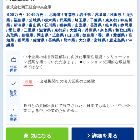
株式会社商工組合中央金庫
600万円～1049万円
北海道 / 青森県 / 岩手県 / 宮城県 / 秋田県 / 山形
県 / 福島県 / 茨城県 / 栃木県 / 群馬県 / 埼玉県 / 千葉県 / 東京都 / 神奈川
県 / 新潟県 / 富山県 / 石川県 / 福井県 / 山梨県 / 長野県 / 岐阜県 / 静岡県
/ 愛知県 / 三重県 / 滋賀県 / 京都府 / 大阪府 / 兵庫県 / 奈良県 / 和歌山県 /
鳥取県 / 島根県 / 岡山県 / 広島県 / 山口県 / 徳島県 / 香川県 / 愛媛県 / 高
知県 / 福岡県 / 佐賀県 / 長崎県 / 熊本県 / 大分県 / 宮崎県 / 鹿児島県 / 沖
縄県
中小企業の経営課題解決に向けた事業性融資・ソリューショ
ン提案を担っていただきます。 ■ミッション 短期的な収益追
求ではなく、…
仕事
内容
・金融機関での法人営業のご経験
必須
応募
資格
政府との共同出資にて設立された、日本でも珍しい「中小企
業による中小企業のための金…
会社
概要
気になる
詳細を見る