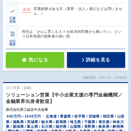
営業経験がある方（業界・法人／個人などは問いませ
必須
ん。）
応募
資格
同社は「がんに苦しむ人々を経済的苦難から救いたい」とい
う日米両国の創業者の強い想…
会社
概要
気になる
詳細を見る
掲載期間：26/07/31～26/08/20
法人営業（金融）
ソリューション営業【中小企業支援の専門金融機関／
金融業界出身者歓迎】
株式会社商工組合中央金庫
600万円～1049万円
北海道 / 青森県 / 岩手県 / 宮城県 / 秋田県 / 山形
県 / 福島県 / 茨城県 / 栃木県 / 群馬県 / 埼玉県 / 千葉県 / 東京都 / 神奈川
県 / 新潟県 / 富山県 / 石川県 / 福井県 / 山梨県 / 長野県 / 岐阜県 / 静岡県