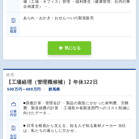
備（工場・オフィス）管理 ・福利厚生（健康管理、社内行事
企画運営） ・…
あられ・おかき・おせんべいの製造販売
会社
概要
気になる
経理
【工場経理（管理職候補）】年休122日
500万円～699万円
群馬県
■原価計算・管理会計 ・製品の製造にかかった材料費、労務
費、製造経費の計算 ・工場長や各製造部門へのコスト削減に
仕事
向けたデータ…
内容
■ 日常を根底から支える、知る人ぞ知る素材メーカー 当社
は、私たちの暮らしに欠かせ…
会社
概要