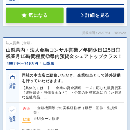
気になる
詳細を見る
掲載期間：26/07/31～26/08/20
法人営業（金融）
山梨県内・法人金融コンサル営業／年間休日125日◎
残業月15時間程度◎県内預貸金シェアトップクラス！
400万円～749万円
山梨県
同社の本支店に勤務いただき、企業担当として渉外活動
を行っていただきます。
仕事
内容
【具体的には…】 ・企業の資金調達ニーズに応じた融資提案
（運転資金・設備資金など） ・企業の財務状況に応じた最適
な金融商品、…
・金融機関等での実務経験者（銀行・証券・生損保
必須
等）
応募
※UIターン歓迎！
歓迎
資格