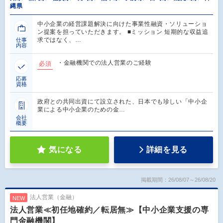
縄県
中小企業の経営課題解決に向けた事業性融資・ソリューショ
ン提案を担っていただきます。 ■ミッション 短期的な収益追
求ではなく、…
仕事
内容
・金融機関での法人営業のご経験
必須
応募
資格
政府との共同出資にて設立された、日本でも珍しい「中小企
業による中小企業のための金…
会社
概要
気になる
詳細を見る
掲載期間：26/08/07～26/08/20
法人営業（金融）
NEW
法人営業≪初任地確約／転居無≫【中小企業支援の専
門金融機関】