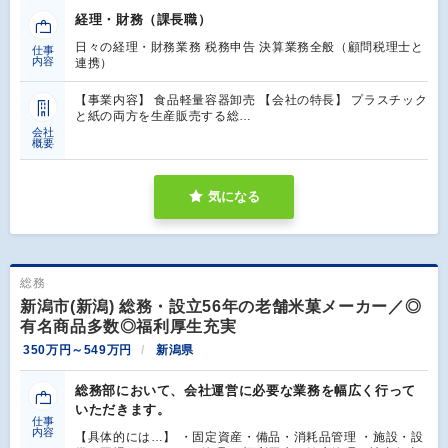
経理・財務（課長職）
日々の経理・財務業務 税務申告 決算業務全般（顧問税理士と
仕事
内容
連携）
【事業内容】 食品軽量容器卸売 【会社の特長】 プラスチック
と紙の両方を生産販売する総…
会社
概要
気になる
総務
新潟市(新潟) 総務・設立56年の老舗米菓メーカー／◎
有名商品多数◎福利厚生充実
350万円～549万円
新潟県
総務部において、会社運営に必要な業務を幅広く行って
いただきます。
仕事
内容
【具体的には…】 ・固定資産・備品・消耗品管理 ・施設・設