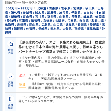
日系グローバルヘルスケア企業
500万円～999万円
北海道 / 青森県 / 岩手県 / 宮城県 / 秋田県 / 山形
県 / 福島県 / 茨城県 / 栃木県 / 群馬県 / 埼玉県 / 千葉県 / 東京都 / 神奈川
県 / 新潟県 / 富山県 / 石川県 / 福井県 / 山梨県 / 長野県 / 岐阜県 / 静岡県
/ 愛知県 / 三重県 / 滋賀県 / 京都府 / 大阪府 / 兵庫県 / 奈良県 / 和歌山県 /
鳥取県 / 島根県 / 岡山県 / 広島県 / 山口県 / 徳島県 / 香川県 / 愛媛県 / 高
知県 / 福岡県 / 佐賀県 / 長崎県 / 熊本県 / 大分県 / 宮崎県 / 鹿児島県 / 沖
縄県
【成長志向の高い、スピード感のある組織風土】 医療業
界における日本企業の海外展開を支援し、戦略立案から
仕事
パートナーシップ構築まで幅広くご担当いただきます。
内容
＜主な仕事内容＞ ・国内企業に対するアジア進出戦略の企
画・提案 ・顧客の事業課題/ニーズ分析・市場参入モデルの設
計 ・契約/財…
＜ご経験＞ ・以下いずれかにおける営業実務（3～5
必須
年） - 医薬品/医療機器メーカ…
応募
・薬剤師/MR資格 ・特定領域における営業開拓経験・
歓迎
資格
関連知識 ・国際営業/海外ビジネ…
・アジア地域を中心に、医療関連製品の流通・販売事業を展
開している成長企業です。 ・…
会社
概要