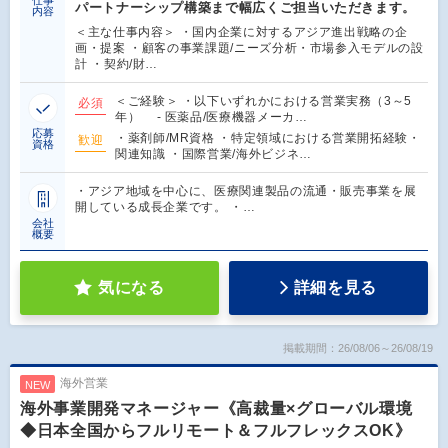
パートナーシップ構築まで幅広くご担当いただきます。
内容
＜主な仕事内容＞ ・国内企業に対するアジア進出戦略の企
画・提案 ・顧客の事業課題/ニーズ分析・市場参入モデルの設
計 ・契約/財…
＜ご経験＞ ・以下いずれかにおける営業実務（3～5
必須
年） - 医薬品/医療機器メーカ…
応募
・薬剤師/MR資格 ・特定領域における営業開拓経験・
歓迎
資格
関連知識 ・国際営業/海外ビジネ…
・アジア地域を中心に、医療関連製品の流通・販売事業を展
開している成長企業です。 ・…
会社
概要
気になる
詳細を見る
掲載期間：26/08/06～26/08/19
海外営業
NEW
海外事業開発マネージャー《高裁量×グローバル環境
◆日本全国からフルリモート＆フルフレックスOK》