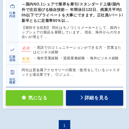
～国内NO.1シェアで業界を牽引/スタンダード上場/国内
外で注目浴びる独自技術～ 年間休日122日、残業月平均1
仕事
0h以下でプライベートを大事にできます。正社員/パート/
内容
新卒ともに定着率80％以…
【期待する役割】 同社はモノづくりメーカーとして、国内ト
ップシェアの製品を展開しています。 現在、海外からの引き
合いが増えて…
・英語でのコミュニケーションができる方 ・営業また
必須
はビジネス経験
応募
・海外営業経験 ・貿易業務経験 ・海外ビジネス経験
歓迎
資格
同社は貴金属アクセサリーの製造・販売をしているジャスダ
ック上場企業です。 ◎ジュエ…
会社
概要
気になる
詳細を見る
1