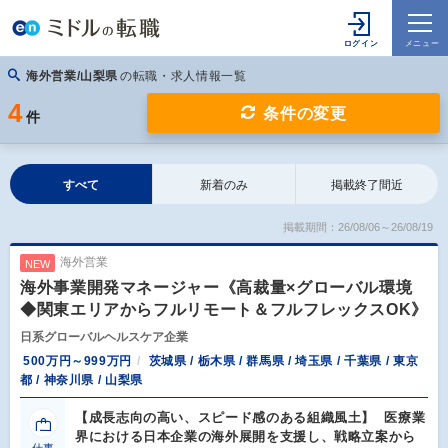
海外営業/山梨県
の転職・求人情報一覧
4
条件の変更
件
すべて
新着のみ
掲載終了間近
掲載期間：26/08/06～26/08/19
海外営業
NEW
海外事業開発マネージャー《高裁量×グローバル環境
◆関東エリアからフルリモート＆フルフレックスOK》
日系グローバルヘルスケア企業
500万円～999万円
茨城県 / 栃木県 / 群馬県 / 埼玉県 / 千葉県 / 東京
都 / 神奈川県 / 山梨県
【成長志向の高い、スピード感のある組織風土】 医療業
界における日本企業の海外展開を支援し、戦略立案から
仕事