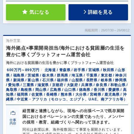
気になる
詳細を見る
掲載期間：26/07/30～26/08/12
海外営業
海外拠点×事業開発担当/海外における貧困層の生活を
豊かに導くプラットフォーム運営会社
海外における貧困層の生活を豊かに導くプラットフォーム運営会社
600万円～899万円
北海道 / 青森県 / 岩手県 / 宮城県 / 秋田県 / 山形
県 / 福島県 / 茨城県 / 栃木県 / 群馬県 / 埼玉県 / 千葉県 / 東京都 / 神奈川
県 / 新潟県 / 富山県 / 石川県 / 福井県 / 山梨県 / 長野県 / 岐阜県 / 静岡県
/ 愛知県 / 三重県 / 滋賀県 / 京都府 / 大阪府 / 兵庫県 / 奈良県 / 和歌山県 /
鳥取県 / 島根県 / 岡山県 / 広島県 / 山口県 / 徳島県 / 香川県 / 愛媛県 / 高
知県 / 福岡県 / 佐賀県 / 長崎県 / 熊本県 / 大分県 / 宮崎県 / 鹿児島県 / 沖
縄県 / 中近東・アフリカ（モロッコ、エジプト、UAE、南アフリカ等）
経営層と連携しながら、現地への出張ベースで既存展開
国におけるオペレーションの支援であったり、メンバー
仕事
の採用・教育、組織づくりへ関わって頂きます。
内容
同社は創業以来、海外複数国にて事業を展開されています。