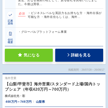
直近、次なる成長の柱として、ある会社を買収いたしまし
た。今後は買収…
・ビジネスレベルな英語力をお持ちな方 ・海外出張が
必須
可能な方 ・海外在住もしくは、海外…
応募
資格
・グローバルプラットフォーム事業
会社
概要
気になる
詳細を見る
掲載期間：26/07/28～26/08/17
海外営業
【山梨/甲斐市】海外営業/スタンダード上場/国内トッ
プシェア（年収420万円～700万円）
株式会社光・彩
400万円～749万円
山梨県