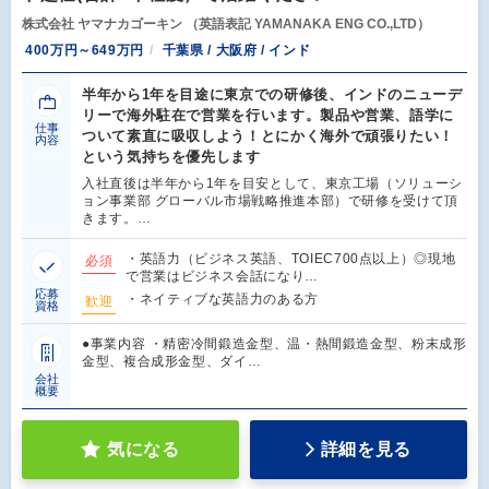
株式会社 ヤマナカゴーキン （英語表記 YAMANAKA ENG CO.,LTD）
400万円～649万円
千葉県 / 大阪府 / インド
半年から1年を目途に東京での研修後、インドのニューデ
リーで海外駐在で営業を行います。製品や営業、語学に
仕事
ついて素直に吸収しよう！とにかく海外で頑張りたい！
内容
という気持ちを優先します
入社直後は半年から1年を目安として、東京工場（ソリューシ
ョン事業部 グローバル市場戦略推進本部）で研修を受けて頂
きます。…
・英語力（ビジネス英語、TOIEC700点以上）◎現地
必須
で営業はビジネス会話になり…
応募
・ネイティブな英語力のある方
歓迎
資格
●事業内容 ・精密冷間鍛造金型、温・熱間鍛造金型、粉末成形
金型、複合成形金型、ダイ…
会社
概要
気になる
詳細を見る