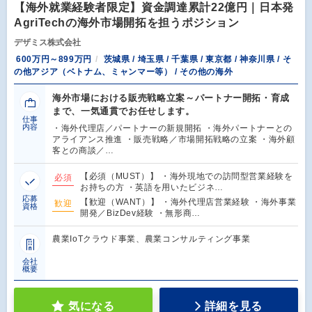
【海外就業経験者限定】資金調達累計22億円｜日本発
AgriTechの海外市場開拓を担うポジション
デザミス株式会社
600万円～899万円
茨城県 / 埼玉県 / 千葉県 / 東京都 / 神奈川県 / そ
の他アジア（ベトナム、ミャンマー等） / その他の海外
海外市場における販売戦略立案～パートナー開拓・育成
まで、一気通貫でお任せします。
仕事
内容
・海外代理店／パートナーの新規開拓 ・海外パートナーとの
アライアンス推進 ・販売戦略／市場開拓戦略の立案 ・海外顧
客との商談／…
【必須（MUST）】 ・海外現地での訪問型営業経験を
必須
お持ちの方 ・英語を用いたビジネ…
応募
【歓迎（WANT）】 ・海外代理店営業経験 ・海外事業
歓迎
資格
開発／BizDev経験 ・無形商…
農業IoTクラウド事業、農業コンサルティング事業
会社
概要
気になる
詳細を見る