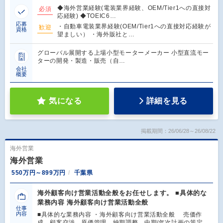
◆海外営業経験(電装業界経験、OEM/Tier1への直接対
必須
応経験) ◆TOEIC6…
応募
・自動車電装業界経験(OEM/Tier1への直接対応経験が
歓迎
資格
望ましい） ・海外販社と…
グローバル展開する上場小型モーターメーカー 小型直流モー
ターの開発・製造・販売（自…
会社
概要
気になる
詳細を見る
掲載期間：26/06/28～26/08/22
海外営業
海外営業
550万円～899万円
千葉県
海外顧客向け営業活動全般をお任せします。 ■具体的な
業務内容 海外顧客向け営業活動全般
仕事
内容
■具体的な業務内容 ・海外顧客向け営業活動全般 売価作
成、顧客交渉、原価管理、納期調整、中期/年次計画の策定、