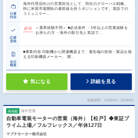
海外代理店向けの営業担当として、同社のグローバル戦略、
特に米国市場開拓の最前線を担うポジションです。英語での
コミュニケー…
仕事
内容
＜業界経験不問＞ ■必須条件 ・3年以上の営業経験を
必須
お持ちの方 ・海外の取引先と英語で…
応募
資格
■事業内容 印刷機から関連機器まで、最先端の技術・製品を揃
える印刷機器メーカー。 開…
会社
概要
気になる
詳細を見る
掲載期間：26/08/05～26/08/18
海外営業
再掲載
自動車電装モーターの営業（海外）【松戸】◆東証プ
ライム上場／フルフレックス／年休127日
マブチモーター株式会社