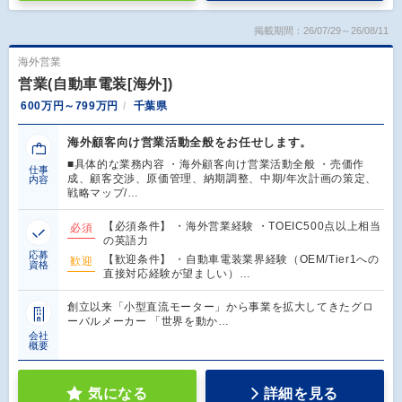
掲載期間：26/07/29～26/08/11
海外営業
営業(自動車電装[海外])
600万円～799万円
千葉県
海外顧客向け営業活動全般をお任せします。
■具体的な業務内容 ・海外顧客向け営業活動全般 ・売価作
仕事
成、顧客交渉、原価管理、納期調整、中期/年次計画の策定、
内容
戦略マップ/…
【必須条件】 ・海外営業経験 ・TOEIC500点以上相当
必須
の英語力
応募
【歓迎条件】 ・自動車電装業界経験（OEM/Tier1への
歓迎
資格
直接対応経験が望ましい）…
創立以来「小型直流モーター」から事業を拡大してきたグロ
ーバルメーカー 「世界を動か…
会社
概要
気になる
詳細を見る