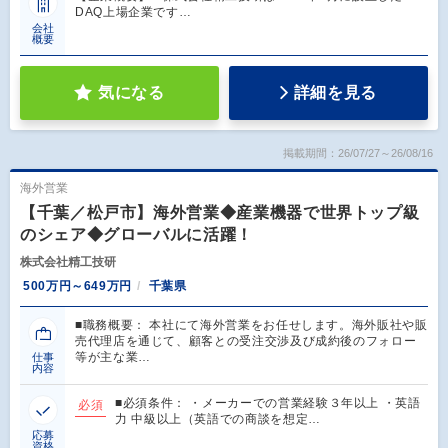
DAQ上場企業です…
会社
概要
気になる
詳細を見る
掲載期間：26/07/27～26/08/16
海外営業
【千葉／松戸市】海外営業◆産業機器で世界トップ級
のシェア◆グローバルに活躍！
株式会社精工技研
500万円～649万円
千葉県
■職務概要： 本社にて海外営業をお任せします。海外販社や販
売代理店を通じて、顧客との受注交渉及び成約後のフォロー
等が主な業…
仕事
内容
■必須条件： ・メーカーでの営業経験３年以上 ・英語
必須
力 中級以上（英語での商談を想定…
応募
資格