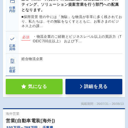
ティング、ソリューション提案営業を行う部門への配属
仕事
となります。
内容
■採用背景 世の中には「無駄」な物流が非常に多く残されてお
り、私たちは、その無駄をなくすとともに、お客さまのビジ
ネス上の課…
・物流企業のご経験とビジネスレベル以上の英語力（T
必須
OEIC700点以上） および下…
応募
資格
総合物流企業
会社
概要
気になる
詳細を見る
掲載期間：26/07/31～26/08/13
海外営業
営業(自動車電装[海外])
550万円～799万円
千葉県