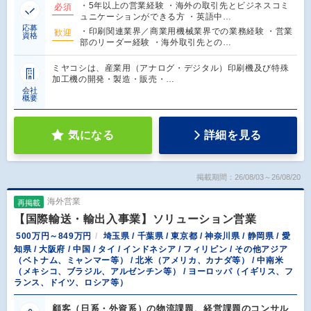
・5年以上の営業経験 ・海外の取引先とビジネスコミ
必須
ュニケーションができる方 ・英語中…
応募
・印刷関連業界／商業用機械業界での業務経験 ・営業
歓迎
資格
部のリーダー経験 ・海外取引先との…
ミヤコシは、産業用（アナログ・デジタル）印刷機及び特殊
加工機の開発・製造・販売・…
会社
概要
気になる
詳細を見る
掲載期間：26/08/03～26/08/20
海外営業
再掲載
【国際輸送・輸出入事業】ソリューション営業
500万円～849万円
埼玉県 / 千葉県 / 東京都 / 神奈川県 / 静岡県 / 愛
知県 / 大阪府 / 中国 / タイ / インドネシア / フィリピン / その他アジア
（ベトナム、ミャンマー等） / 北米（アメリカ、カナダ等） / 中南米
（メキシコ、ブラジル、アルゼンチン等） / ヨーロッパ（イギリス、フ
ランス、ドイツ、ロシア等）
顧客（日系・外資系）の物流課題、経営課題のコンサル