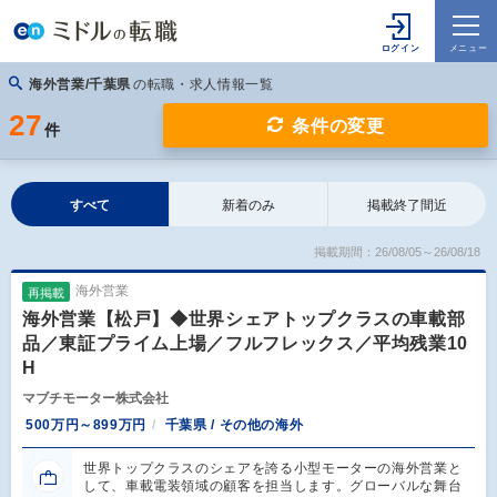
海外営業/千葉県
の転職・求人情報一覧
27
条件の変更
件
すべて
新着のみ
掲載終了間近
掲載期間：26/08/05～26/08/18
海外営業
再掲載
海外営業【松戸】◆世界シェアトップクラスの車載部
品／東証プライム上場／フルフレックス／平均残業10
H
マブチモーター株式会社
500万円～899万円
千葉県 / その他の海外
世界トップクラスのシェアを誇る小型モーターの海外営業と
して、車載電装領域の顧客を担当します。グローバルな舞台