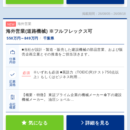
掲載期間：26/08/05～26/08/18
海外営業
NEW
海外営業(道路機械) ※フルフレックス可
550万円～849万円
千葉県
■当社が設計・製造・販売した建設機械の部品営業、および販
売企画立案とその推進をご担当頂きます。
仕事
内容
※いずれも必須 ■英語力（TOEIC(R)テスト750点以
必須
上）もしくはビジネス利用…
応募
資格
【概要・特徴】 東証プライム企業の機械メーカー傘下の建設
機械メーカー。 油圧ショベル…
会社
概要
気になる
詳細を見る