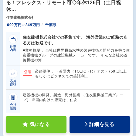
る！フレックス・リモート可◇年休126日（土日祝
休…
住友建機株式会社
600万円～849万円
千葉県
住友建機株式会社での募集です。 海外営業のご経験のあ
る方は歓迎です。
仕事
内容
■業務概要： 当社は世界最高水準の製造技術と開発力を持つ住
友重機械グループの建設機械メーカーです。 そんな当社の道
路機械の海…
必須要件： ・英語力（TOEIC（R）テスト750点以上
必須
もしくはビジネスでの英語利…
応募
資格
建設機械の開発、製造、海外営業 （住友重機械工業グルー
プ） ※国内向けの販売は、住友…
会社
概要
気になる
詳細を見る