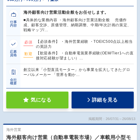
海外顧客向け営業活動全般をお任せします。
■具体的な業務内容 ・海外顧客向け営業活動全般 売価作
仕事
成、顧客交渉、原価管理、納期調整、中期/年次計画の策定、
内容
戦略マップ/…
【必須条件】 ・海外営業経験 ・TOEIC500点以上相当
必須
の英語力
応募
【歓迎条件】 ・自動車電装業界経験(OEM/Tier1への直
歓迎
資格
接対応経験が望ましい）…
創立以来「小型直流モーター」から事業を拡大してきたグロ
ーバルメーカー 「世界を動か…
会社
概要
気になる
詳細を見る
掲載期間：26/07/31～26/08/13
海外営業
海外顧客向け営業（自動車電装市場）／車載用小型モ