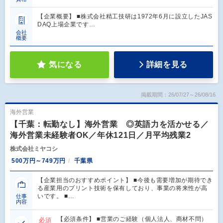
【企業概要】 ■株式会社精工技研は1972年6月に設立したJAS
DAQ上場企業です…
会社
概要
気になる
詳細を見る
掲載期間：26/07/27～26/08/16
海外営業
【千葉：転勤なし】海外営業 ◎英語力を活かせる／
海外営業未経験者OK／年休121日／月平均残業2
株式会社ミヤコシ
500万円～749万円
千葉県
【企業担当のおすすめポイント】 ■今後も需要増加が期待でき
る産業用のプリント技術を保有しており、事業の将来性が高
いです。 ■…
仕事
内容
【必須条件】 ■営業のご経験（個人法人、商材不問）
必須