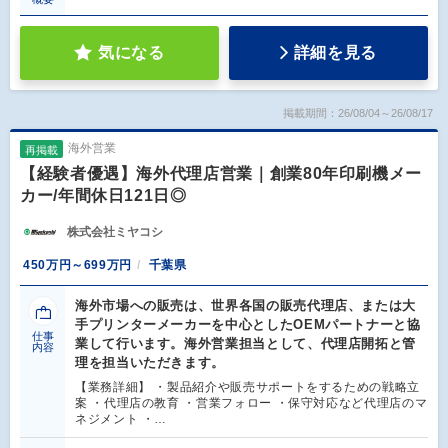
気になる
詳細を見る
掲載期間：26/08/04～26/08/17
海外営業
再掲載
【経験者優遇】海外代理店営業｜創業80年印刷機メー
カー/年間休日121日◎
株式会社ミヤコシ
450万円～699万円
千葉県
海外市場への販売は、世界各国の販売代理店、または大
手プリンターメーカーを中心としたOEMパートナーと協
仕事
業して行います。海外営業担当として、代理店開拓と管
内容
理を担当いただきます。
【業務詳細】 ・製品紹介や販売サポートをするための戦略立
案 ・代理店の教育 ・営業フォロー ・保守対応など代理店のマ
ネジメント ・…