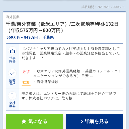
掲載期間：26/07/29～26/08/11
海外営業
千葉/海外営業（欧米エリア）/二次電池等/年休132日
（年収575万円～800万円）
550万円～849万円
千葉県
【パソナキャリア経由での入社実績あり】海外営業職として
市場調査・営業戦略策定・顧客への営業活動を担当していた
だきます。 ＊…
仕事
内容
・欧米エリアの海外営業経験 ・英語力（メール・コミ
必須
ュニケーションができる方） 目安 …
応募
・海外営業経験
歓迎
資格
匿名求人は、エントリー後の面談にて詳細をご紹介可能で
す。株式会社パソナは、取り扱…
会社
概要
気になる
詳細を見る