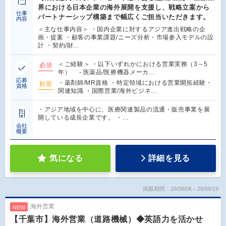
界における日本企業の海外展開を支援し、戦略立案から
仕事
パートナーシップ構築まで幅広くご担当いただきます。
内容
＜主な仕事内容＞ ・国内企業に対するアジア進出戦略の企
画・提案 ・顧客の事業課題/ニーズ分析・市場参入モデルの設
計 ・契約/財…
＜ご経験＞ ・以下いずれかにおける営業実務（3～5
必須
年） - 医薬品/医療機器メーカ…
応募
・薬剤師/MR資格 ・特定領域における営業開拓経験・
歓迎
資格
関連知識 ・国際営業/海外ビジネ…
・アジア地域を中心に、医療関連製品の流通・販売事業を展
開している成長企業です。 ・…
会社
概要
気になる
詳細を見る
掲載期間：26/08/06～26/08/19
海外営業
NEW
【千葉市】海外営業（道路機械）◆英語力を活かせ