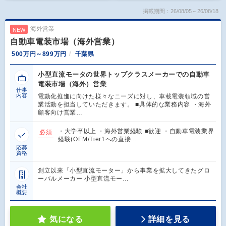
掲載期間：26/08/05～26/08/18
海外営業
NEW
自動車電装市場（海外営業）
500万円～899万円
千葉県
小型直流モータの世界トップクラスメーカーでの自動車
電装市場（海外）営業
仕事
内容
電動化推進に向けた様々なニーズに対し、車載電装領域の営
業活動を担当していただきます。 ■具体的な業務内容 ・海外
顧客向け営業…
・大学卒以上 ・海外営業経験 ■歓迎 ・自動車電装業界
必須
経験(OEM/Tier1への直接…
応募
資格
創立以来「小型直流モーター」から事業を拡大してきたグロ
ーバルメーカー 小型直流モー…
会社
概要
気になる
詳細を見る