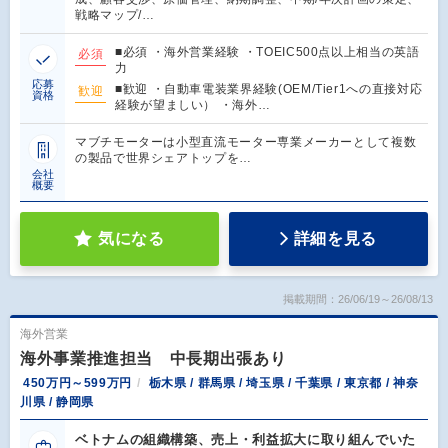
戦略マップ/…
■必須 ・海外営業経験 ・TOEIC500点以上相当の英語
必須
力
応募
■歓迎 ・自動車電装業界経験(OEM/Tier1への直接対応
歓迎
資格
経験が望ましい） ・海外…
マブチモーターは小型直流モーター専業メーカーとして複数
の製品で世界シェアトップを…
会社
概要
気になる
詳細を見る
掲載期間：26/06/19～26/08/13
海外営業
海外事業推進担当 中長期出張あり
450万円～599万円
栃木県 / 群馬県 / 埼玉県 / 千葉県 / 東京都 / 神奈
川県 / 静岡県
ベトナムの組織構築、売上・利益拡大に取り組んでいた