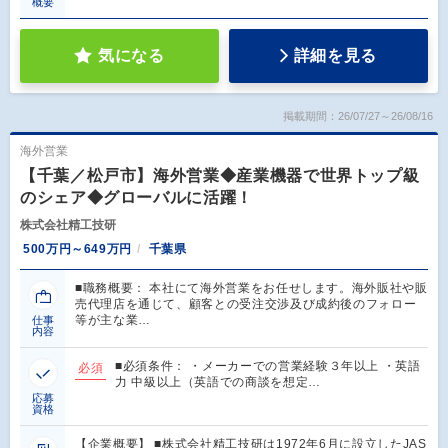
概要
気になる
詳細を見る
掲載期間：26/07/27～26/08/16
海外営業
【千葉／松戸市】海外営業◆産業機器で世界トップ級
のシェア◆グローバルに活躍！
株式会社精工技研
500万円～649万円
千葉県
■職務概要： 本社にて海外営業をお任せします。海外販社や販
売代理店を通じて、顧客との受注交渉及び成約後のフォロー
等が主な業…
仕事
内容
■必須条件： ・メーカーでの営業経験３年以上 ・英語
必須
力 中級以上（英語での商談を想定…
応募
資格
【企業概要】 ■株式会社精工技研は1972年6月に設立したJAS