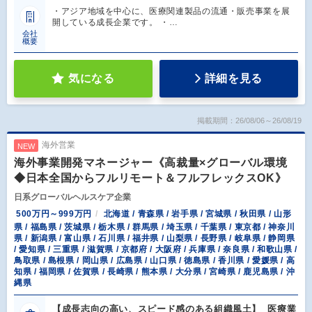
・アジア地域を中心に、医療関連製品の流通・販売事業を展
開している成長企業です。 ・…
会社
概要
気になる
詳細を見る
掲載期間：26/08/06～26/08/19
海外営業
NEW
海外事業開発マネージャー《高裁量×グローバル環境
◆日本全国からフルリモート＆フルフレックスOK》
日系グローバルヘルスケア企業
500万円～999万円
北海道 / 青森県 / 岩手県 / 宮城県 / 秋田県 / 山形
県 / 福島県 / 茨城県 / 栃木県 / 群馬県 / 埼玉県 / 千葉県 / 東京都 / 神奈川
県 / 新潟県 / 富山県 / 石川県 / 福井県 / 山梨県 / 長野県 / 岐阜県 / 静岡県
/ 愛知県 / 三重県 / 滋賀県 / 京都府 / 大阪府 / 兵庫県 / 奈良県 / 和歌山県 /
鳥取県 / 島根県 / 岡山県 / 広島県 / 山口県 / 徳島県 / 香川県 / 愛媛県 / 高
知県 / 福岡県 / 佐賀県 / 長崎県 / 熊本県 / 大分県 / 宮崎県 / 鹿児島県 / 沖
縄県
【成長志向の高い、スピード感のある組織風土】 医療業