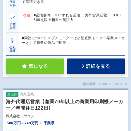
で活躍できる…
仕事
内容
■必須要件 ※いずれも必須 ・海外営業経験 ・TOEIC
必須
500点以上相当の英語力
応募
資格
■同社について マブチモーターは小型直流モーター専業メーカ
ーとして複数の製品で世界…
会社
概要
気になる
詳細を見る
掲載期間：26/08/05～26/08/18
海外営業
再掲載
海外代理店営業【創業70年以上の商業用印刷機メーカ
ー／年間休日122日】
株式会社ミヤコシ
500万円～749万円
千葉県