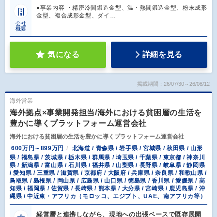
●事業内容 ・精密冷間鍛造金型、温・熱間鍛造金型、粉末成形
金型、複合成形金型、ダイ…
会社
概要
気になる
詳細を見る
掲載期間：26/07/30～26/08/12
海外営業
海外拠点×事業開発担当/海外における貧困層の生活を
豊かに導くプラットフォーム運営会社
海外における貧困層の生活を豊かに導くプラットフォーム運営会社
600万円～899万円
北海道 / 青森県 / 岩手県 / 宮城県 / 秋田県 / 山形
県 / 福島県 / 茨城県 / 栃木県 / 群馬県 / 埼玉県 / 千葉県 / 東京都 / 神奈川
県 / 新潟県 / 富山県 / 石川県 / 福井県 / 山梨県 / 長野県 / 岐阜県 / 静岡県
/ 愛知県 / 三重県 / 滋賀県 / 京都府 / 大阪府 / 兵庫県 / 奈良県 / 和歌山県 /
鳥取県 / 島根県 / 岡山県 / 広島県 / 山口県 / 徳島県 / 香川県 / 愛媛県 / 高
知県 / 福岡県 / 佐賀県 / 長崎県 / 熊本県 / 大分県 / 宮崎県 / 鹿児島県 / 沖
縄県 / 中近東・アフリカ（モロッコ、エジプト、UAE、南アフリカ等）
経営層と連携しながら、現地への出張ベースで既存展開