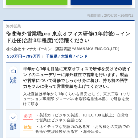
掲載期間：26/07/30～26/08/12
海外営業
🔩🌍海外営業職pro 東京オフィス研修(1年前後)→イン
ド赴任(合計3年程度)で活躍ください
株式会社 ヤマナカゴーキン （英語表記 YAMANAKA ENG CO.,LTD）
550万円～799万円
千葉県 / 大阪府 / インド
半年から1年を目途に東京オフィスで研修を受けその後イ
ンドのニューデリーに海外駐在で営業を行います。製品
仕事
や営業について研修でしっかり身に着け、持ち前の語学
内容
力をフルに使って営業実績を上げてください。
入社直後は半年から1年くらいを目安として、東京工場（ソリ
ューション事業部 グローバル市場戦略推進本部）で研修を受
けて頂き…
・英語力（ビジネス英語、TOIEC700点以上) ◎現地
必須
で営業はビジネス会話にな…
応募
・ネイティブな英語力のある方 ・お客様との英語での
歓迎
資格
折衝や交渉経験がある方 ・海外出張…