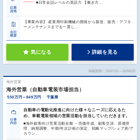
■日常会話レベルの英語力 【働き方…
応募
資格
【事業内容】 産業用印刷機械の開発から製造、販売・アフタ
ーメンテナンスまでを一貫し…
会社
概要
気になる
詳細を見る
掲載期間：26/07/01～26/08/25
海外営業
海外営業（自動車電装市場担当）
550万円～849万円
千葉県
自動車の電動化推進に向けた様々なニーズに応えるた
め、車載電装領域の営業活動を担当していただきます。
仕事
内容
■海外顧客向け営業活動全般 －売価作成、顧客交渉、原価管
理、納期調整、中期/年次計画の策定、戦略マップ/シェア表/ア
カウン…