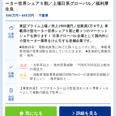
ーター世界シェア５割／上場日系グローバル／福利厚
生良
600万円～849万円
千葉県
東証プライム上場／売上1900億円／従業員1万８千人 車
載用小型モーター世界シェア５割と断トツのマーケット
仕事
シェアを誇ります！ 日系グローバル企業として国内外に
内容
小型モーター業界をけん引する老舗企業です。
■職務内容： 電動化推進に向けた様々なニーズに対し、車載電
装領域の営業活動を担当していただきます。 ■具体的な業務内
容 ・海外…
・大学卒以上 ・海外営業経験 ・TOEIC500点以上相当
必須
の英語力
応募
・自動車電装業界経験(OEM/Tier1への直接対応経験が
歓迎
資格
望ましい） ・海外販社と…
【事業内容】 マブチモーターは小型直流モーター専業メーカ
ーとして複数の製品で世界シ…
会社
概要
気になる
詳細を見る