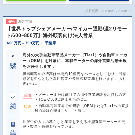
掲載期間：26/08/05～26/08/18
海外営業
NEW
【世界トップシェアメーカー/マイカー通勤/週2リモー
ト/600~800万】海外顧客向け法人営業
600万円～799万円
千葉県
海外の大手自動車部品メーカー（Tier1）や自動車メーカ
ー（OEM）を対象に、車載モーターの海外営業活動全般
仕事
をお任せします 。
内容
担当顧客の取扱高は年間約10億円をベースとしており、既存
顧客を中心とした深耕営業や各種調整業務を行います 。入社
後2～3…
・メーカーまたは商社での海外営業経験をお持ちの方
必須
・TOEIC500点以上相当の英…
応募
・自動車電装業界での経験（OEMまたはTier1への直接
歓迎
資格
対応経験が望ましい） ・海…
世界中の人々の暮らしと産業を支える小型直流モーターの開
発・製造・販売を行っていま…
会社
概要