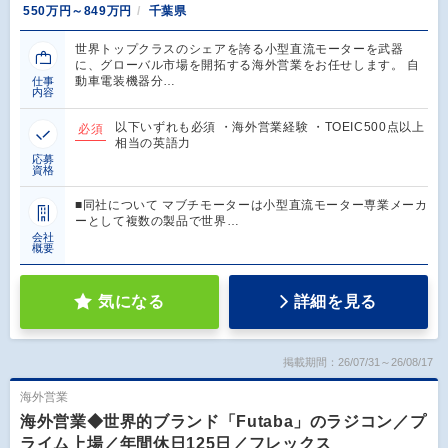
550万円～849万円
千葉県
世界トップクラスのシェアを誇る小型直流モーターを武器
に、グローバル市場を開拓する海外営業をお任せします。 自
動車電装機器分…
仕事
内容
以下いずれも必須 ・海外営業経験 ・TOEIC500点以上
必須
相当の英語力
応募
資格
■同社について マブチモーターは小型直流モーター専業メーカ
ーとして複数の製品で世界…
会社
概要
気になる
詳細を見る
掲載期間：26/07/31～26/08/17
海外営業
海外営業◆世界的ブランド「Futaba」のラジコン／プ
ライム上場／年間休日125日／フレックス