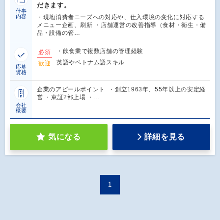
だきます。
仕事
内容
・現地消費者ニーズへの対応や、仕入環境の変化に対応する
メニュー企画、刷新 ・店舗運営の改善指導（食材・衛生・備
品・設備の管…
・飲食業で複数店舗の管理経験
必須
英語やベトナム語スキル
歓迎
応募
資格
企業のアピールポイント ・創立1963年、55年以上の安定経
営 ・東証2部上場 ・…
会社
概要
気になる
詳細を見る
1