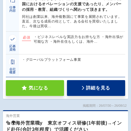
国におけるオペレーションの支援であったり、メンバー
仕事
の採用・教育、組織づくりへ関わって頂きます。
内容
同社は創業以来、海外複数国にて事業を展開されています。
直近、次なる成長の柱として、ある会社を買収いたしまし
た。今後は買収…
・ビジネスレベルな英語力をお持ちな方 ・海外出張が
必須
可能な方 ・海外在住もしくは、海外…
応募
資格
・グローバルプラットフォーム事業
会社
概要
気になる
詳細を見る
掲載期間：26/07/30～26/08/12
海外営業
🔩🌍海外営業職y 東京オフィス研修(1年前後)→イン
ド赴任(合計3年程度）で活躍ください