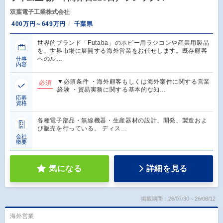
双葉電子工業株式会社
400万円～649万円
千葉県
世界的ブランド「Futaba」のホビー用ラジコンや産業用製品
を、世界市場に展開する海外営業をお任せします。既存顧客
へのル…
仕事
内容
▼必須条件 ・海外顧客もしくは海外案件に関する営業
必須
経験 ・貿易実務に関する基本的な知…
応募
資格
各種電子部品・無線機器・生産器材の設計、開発、製造およ
び販売を行っている。 ディス…
会社
概要
気になる
詳細を見る
掲載期間：26/07/30～26/08/12
海外営業