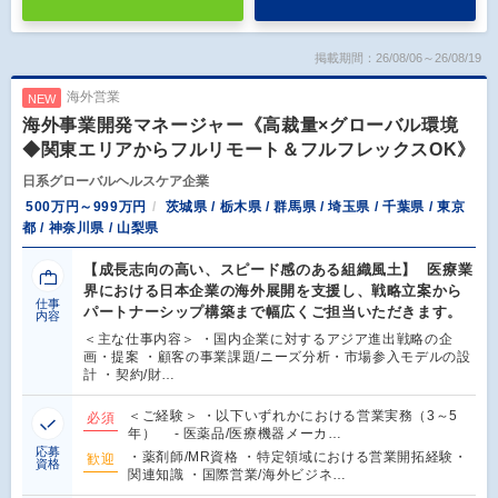
掲載期間：26/08/06～26/08/19
海外営業
NEW
海外事業開発マネージャー《高裁量×グローバル環境
◆関東エリアからフルリモート＆フルフレックスOK》
日系グローバルヘルスケア企業
500万円～999万円
茨城県 / 栃木県 / 群馬県 / 埼玉県 / 千葉県 / 東京
都 / 神奈川県 / 山梨県
【成長志向の高い、スピード感のある組織風土】 医療業
界における日本企業の海外展開を支援し、戦略立案から
仕事
パートナーシップ構築まで幅広くご担当いただきます。
内容
＜主な仕事内容＞ ・国内企業に対するアジア進出戦略の企
画・提案 ・顧客の事業課題/ニーズ分析・市場参入モデルの設
計 ・契約/財…
＜ご経験＞ ・以下いずれかにおける営業実務（3～5
必須
年） - 医薬品/医療機器メーカ…
応募
・薬剤師/MR資格 ・特定領域における営業開拓経験・
歓迎
資格
関連知識 ・国際営業/海外ビジネ…