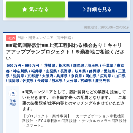
気になる
詳細を見る
掲載期間：26/08/06～26/08/19
設計・開発エンジニア（電子回路）
NEW
■■電気回路設計■■上流工程関わる機会あり！キャリ
アアッププランプロジェクト！※勤務地ご相談くださ
い
500万円～699万円
茨城県 / 栃木県 / 群馬県 / 埼玉県 / 千葉県 / 東京
都 / 神奈川県 / 福井県 / 山梨県 / 長野県 / 岐阜県 / 静岡県 / 愛知県 / 三重
県 / 滋賀県 / 京都府 / 大阪府 / 兵庫県 / 奈良県 / 岡山県 / 広島県 / 山口県
/ 福岡県 / 佐賀県 / 長崎県 / 熊本県 / 大分県 / 宮崎県 / 鹿児島県
■電気エンジニアとして、設計開発などの業務を担当して
いただきます。 ※各顧客先への配属となります。 ご希
仕事
望の技術領域/仕事内容とのマッチングをさせていただき
内容
ます。
【プロジェクト・案件事例】 ・カーナビゲーション車載機回
路設計 ・ECU車載器の回路設計 ・デジタルカメラの回路設計
・スマート…