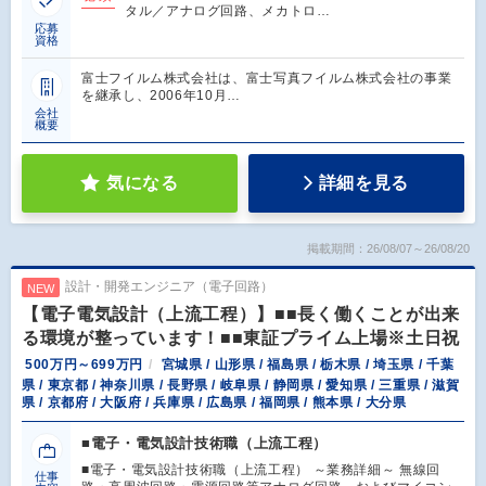
タル／アナログ回路、メカトロ…
応募
資格
富士フイルム株式会社は、富士写真フイルム株式会社の事業
を継承し、2006年10月…
会社
概要
気になる
詳細を見る
掲載期間：26/08/07～26/08/20
設計・開発エンジニア（電子回路）
NEW
【電子電気設計（上流工程）】■■長く働くことが出来
る環境が整っています！■■東証プライム上場※土日祝
500万円～699万円
宮城県 / 山形県 / 福島県 / 栃木県 / 埼玉県 / 千葉
県 / 東京都 / 神奈川県 / 長野県 / 岐阜県 / 静岡県 / 愛知県 / 三重県 / 滋賀
県 / 京都府 / 大阪府 / 兵庫県 / 広島県 / 福岡県 / 熊本県 / 大分県
■電子・電気設計技術職（上流工程）
■電子・電気設計技術職（上流工程） ～業務詳細～ 無線回
仕事