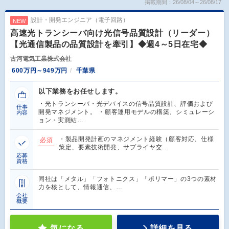
掲載期間：26/08/04～26/08/17
設計・開発エンジニア（電子回路）
NEW
高速光トランシーバ向け光信号品質設計（リーダー）
【光通信製品の品質設計を牽引】◆週4～5日在宅◆
古河電気工業株式会社
600万円～949万円
千葉県
以下業務をお任せします。
・光トランシーバ・光デバイスの信号品質設計、評価および
仕事
開発マネジメント。 ・顧客運用モデルの構築、シミュレーシ
内容
ョン・実測結…
・製品開発計画のマネジメント経験（顧客対応、仕様
必須
策定、要素技術開発、サプライヤ交…
応募
資格
同社は「メタル」「フォトニクス」「ポリマー」の3つの素材
力を核として、情報通信、…
会社
概要
気になる
詳細を見る