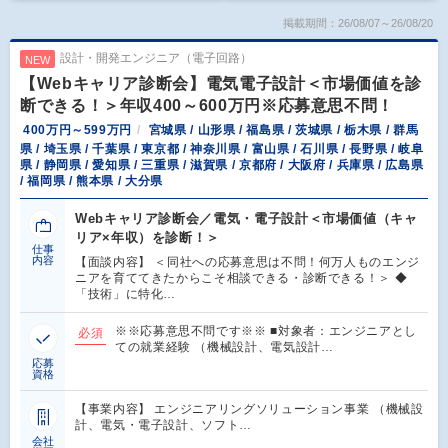
掲載期間：26/08/07～26/08/20
設計・開発エンジニア（電子回路）
NEW
【Webキャリア診断会】電気電子設計＜市場価値を診
断できる！＞年収400～600万円※応募意思不問！
400万円～599万円
宮城県 / 山形県 / 福島県 / 茨城県 / 栃木県 / 群馬
県 / 埼玉県 / 千葉県 / 東京都 / 神奈川県 / 富山県 / 石川県 / 長野県 / 岐阜
県 / 静岡県 / 愛知県 / 三重県 / 滋賀県 / 京都府 / 大阪府 / 兵庫県 / 広島県
/ 福岡県 / 熊本県 / 大分県
Webキャリア診断会／電気・電子設計＜市場価値（キャ
リア×年収）を診断！＞
仕事
内容
【面談内容】 ＜同社への応募意思は不問！何万人ものエンジ
ニアを育ててきたからこそ相談できる・診断できる！＞ ◆
「技術」に特化…
※※応募意思不問です※※ ■対象者：エンジニアとし
必須
ての就業経験 （機械設計、電気設計…
応募
資格
【事業内容】 エンジニアリングソリューション事業 （機械設
計、電気・電子設計、ソフト…
会社