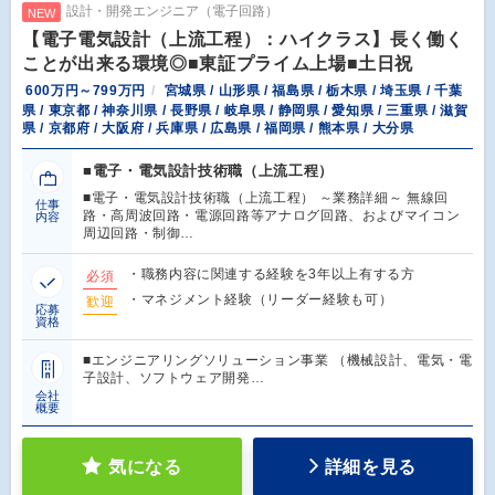
設計・開発エンジニア（電子回路）
NEW
【電子電気設計（上流工程）：ハイクラス】長く働く
ことが出来る環境◎■東証プライム上場■土日祝
600万円～799万円
宮城県 / 山形県 / 福島県 / 栃木県 / 埼玉県 / 千葉
県 / 東京都 / 神奈川県 / 長野県 / 岐阜県 / 静岡県 / 愛知県 / 三重県 / 滋賀
県 / 京都府 / 大阪府 / 兵庫県 / 広島県 / 福岡県 / 熊本県 / 大分県
■電子・電気設計技術職（上流工程）
■電子・電気設計技術職（上流工程） ～業務詳細～ 無線回
仕事
路・高周波回路・電源回路等アナログ回路、およびマイコン
内容
周辺回路・制御…
・職務内容に関連する経験を3年以上有する方
必須
・マネジメント経験（リーダー経験も可）
歓迎
応募
資格
■エンジニアリングソリューション事業 （機械設計、電気・電
子設計、ソフトウェア開発…
会社
概要
気になる
詳細を見る