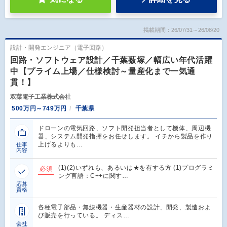
掲載期間：26/07/31～26/08/20
設計・開発エンジニア（電子回路）
回路・ソフトウェア設計／千葉薮塚／幅広い年代活躍
中【プライム上場／仕様検討～量産化まで一気通
貫！】
双葉電子工業株式会社
500万円～749万円
千葉県
ドローンの電気回路、ソフト開発担当者として機体、周辺機
器、システム開発指揮をお任せします。 イチから製品を作り
上げるよりも…
仕事
内容
(1)(2)いずれも、あるいは★を有する方 (1)プログラミ
必須
ング言語：C++に関す…
応募
資格
各種電子部品・無線機器・生産器材の設計、開発、製造およ
び販売を行っている。 ディス…
会社