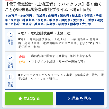
【電子電気設計（上流工程）：ハイクラス】長く働く
ことが出来る環境◎■東証プライム上場■土日祝
700万円～849万円
宮城県 / 山形県 / 福島県 / 栃木県 / 埼玉県 / 千葉
県 / 東京都 / 神奈川県 / 長野県 / 岐阜県 / 静岡県 / 愛知県 / 三重県 / 滋賀
県 / 京都府 / 大阪府 / 兵庫県 / 広島県 / 福岡県 / 熊本県 / 大分県
■電子・電気設計技術職（上流工程）
■電子・電気設計技術職（上流工程） ～業務詳細～ 無線回
仕事
路・高周波回路・電源回路等アナログ回路、およびマイコン
内容
周辺回路・制御…
・職務内容に関連する経験を3年以上有する方
必須
・マネジメント経験（リーダー経験も可）
歓迎
応募
資格
■エンジニアリングソリューション事業 （機械設計、電気・電
子設計、ソフトウェア開発…
会社
概要
気になる
詳細を見る