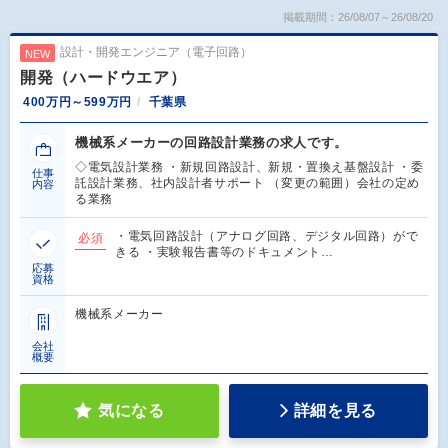
掲載期間：26/08/07～26/08/20
設計・開発エンジニア（電子回路）
NEW
開発（ハードウエア）
400万円～599万円
千葉県
機械系メーカーの回路設計業務の求人です。
◇電気設計業務 ・新規回路設計、新規・置換え基盤設計 ・委
仕事
託設計業務、社内設計者サポート （変更の範囲）会社の定め
内容
る業務
・電気回路設計（アナログ回路、デジタル回路）がで
必須
きる ・実験報告書等のドキュメント…
応募
資格
機械系メーカー
会社
概要
気になる
詳細を見る