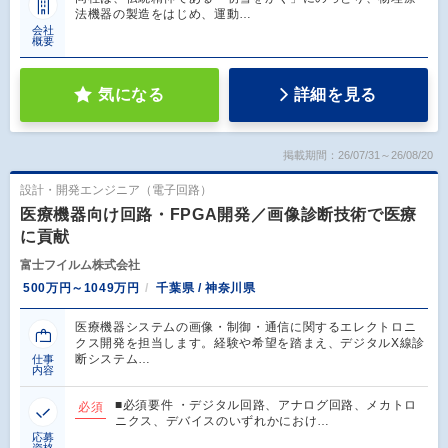
法機器の製造をはじめ、運動…
会社
概要
気になる
詳細を見る
掲載期間：26/07/31～26/08/20
設計・開発エンジニア（電子回路）
医療機器向け回路・FPGA開発／画像診断技術で医療
に貢献
富士フイルム株式会社
500万円～1049万円
千葉県 / 神奈川県
医療機器システムの画像・制御・通信に関するエレクトロニ
クス開発を担当します。経験や希望を踏まえ、デジタルX線診
断システム…
仕事
内容
■必須要件 ・デジタル回路、アナログ回路、メカトロ
必須
ニクス、デバイスのいずれかにおけ…
応募