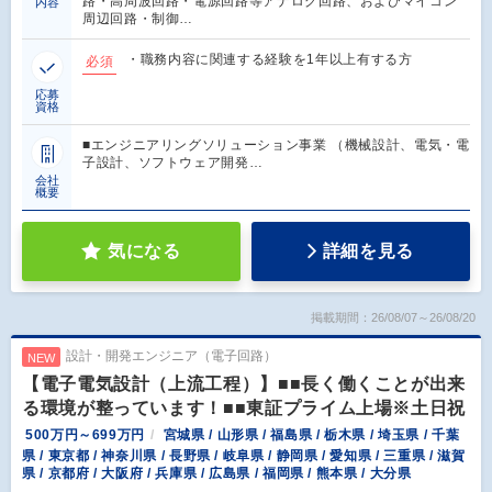
路・高周波回路・電源回路等アナログ回路、およびマイコン
内容
周辺回路・制御…
・職務内容に関連する経験を1年以上有する方
必須
応募
資格
■エンジニアリングソリューション事業 （機械設計、電気・電
子設計、ソフトウェア開発…
会社
概要
気になる
詳細を見る
掲載期間：26/08/07～26/08/20
設計・開発エンジニア（電子回路）
NEW
【電子電気設計（上流工程）】■■長く働くことが出来
る環境が整っています！■■東証プライム上場※土日祝
500万円～699万円
宮城県 / 山形県 / 福島県 / 栃木県 / 埼玉県 / 千葉
県 / 東京都 / 神奈川県 / 長野県 / 岐阜県 / 静岡県 / 愛知県 / 三重県 / 滋賀
県 / 京都府 / 大阪府 / 兵庫県 / 広島県 / 福岡県 / 熊本県 / 大分県