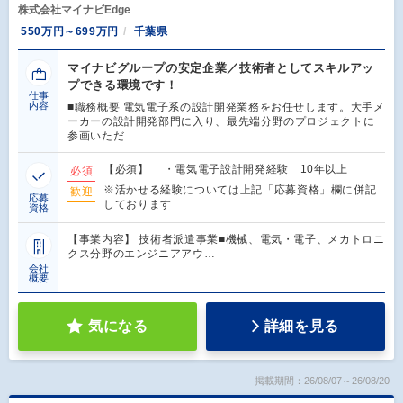
株式会社マイナビEdge
550万円～699万円
千葉県
マイナビグループの安定企業／技術者としてスキルアッ
プできる環境です！
仕事
内容
■職務概要 電気電子系の設計開発業務をお任せします。大手メ
ーカーの設計開発部門に入り、最先端分野のプロジェクトに
参画いただ…
【必須】 ・電気電子設計開発経験 10年以上
必須
※活かせる経験については上記「応募資格」欄に併記
歓迎
応募
しております
資格
【事業内容】 技術者派遣事業■機械、電気・電子、メカトロニ
クス分野のエンジニアアウ…
会社
概要
気になる
詳細を見る
掲載期間：26/08/07～26/08/20