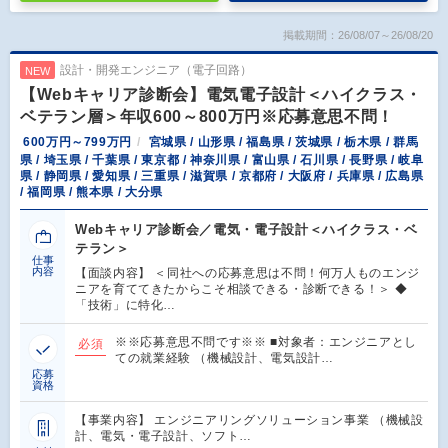
掲載期間：26/08/07～26/08/20
設計・開発エンジニア（電子回路）
NEW
【Webキャリア診断会】電気電子設計＜ハイクラス・
ベテラン層＞年収600～800万円※応募意思不問！
600万円～799万円
宮城県 / 山形県 / 福島県 / 茨城県 / 栃木県 / 群馬
県 / 埼玉県 / 千葉県 / 東京都 / 神奈川県 / 富山県 / 石川県 / 長野県 / 岐阜
県 / 静岡県 / 愛知県 / 三重県 / 滋賀県 / 京都府 / 大阪府 / 兵庫県 / 広島県
/ 福岡県 / 熊本県 / 大分県
Webキャリア診断会／電気・電子設計＜ハイクラス・ベ
テラン＞
仕事
内容
【面談内容】 ＜同社への応募意思は不問！何万人ものエンジ
ニアを育ててきたからこそ相談できる・診断できる！＞ ◆
「技術」に特化…
※※応募意思不問です※※ ■対象者：エンジニアとし
必須
ての就業経験 （機械設計、電気設計…
応募
資格
【事業内容】 エンジニアリングソリューション事業 （機械設
計、電気・電子設計、ソフト…