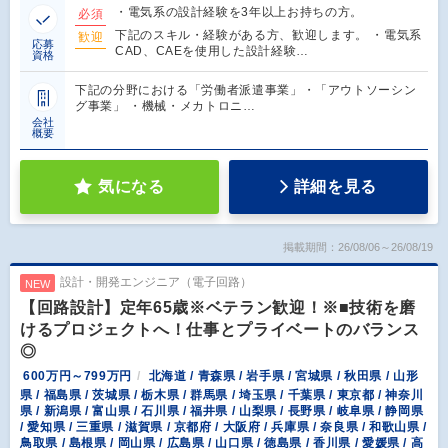
・電気系の設計経験を3年以上お持ちの方。
必須
下記のスキル・経験がある方、歓迎します。 ・電気系
歓迎
応募
CAD、CAEを使用した設計経験…
資格
下記の分野における「労働者派遣事業」・「アウトソーシン
グ事業」 ・機械・メカトロニ…
会社
概要
気になる
詳細を見る
掲載期間：26/08/06～26/08/19
設計・開発エンジニア（電子回路）
NEW
【回路設計】定年65歳※ベテラン歓迎！※■技術を磨
けるプロジェクトへ！仕事とプライベートのバランス
◎
600万円～799万円
北海道 / 青森県 / 岩手県 / 宮城県 / 秋田県 / 山形
県 / 福島県 / 茨城県 / 栃木県 / 群馬県 / 埼玉県 / 千葉県 / 東京都 / 神奈川
県 / 新潟県 / 富山県 / 石川県 / 福井県 / 山梨県 / 長野県 / 岐阜県 / 静岡県
/ 愛知県 / 三重県 / 滋賀県 / 京都府 / 大阪府 / 兵庫県 / 奈良県 / 和歌山県 /
鳥取県 / 島根県 / 岡山県 / 広島県 / 山口県 / 徳島県 / 香川県 / 愛媛県 / 高