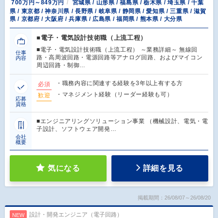
700万円～849万円
宮城県 / 山形県 / 福島県 / 栃木県 / 埼玉県 / 千葉
県 / 東京都 / 神奈川県 / 長野県 / 岐阜県 / 静岡県 / 愛知県 / 三重県 / 滋賀
県 / 京都府 / 大阪府 / 兵庫県 / 広島県 / 福岡県 / 熊本県 / 大分県
■電子・電気設計技術職（上流工程）
■電子・電気設計技術職（上流工程） ～業務詳細～ 無線回
仕事
路・高周波回路・電源回路等アナログ回路、およびマイコン
内容
周辺回路・制御…
・職務内容に関連する経験を3年以上有する方
必須
・マネジメント経験（リーダー経験も可）
歓迎
応募
資格
■エンジニアリングソリューション事業 （機械設計、電気・電
子設計、ソフトウェア開発…
会社
概要
気になる
詳細を見る
掲載期間：26/08/07～26/08/20
設計・開発エンジニア（電子回路）
NEW