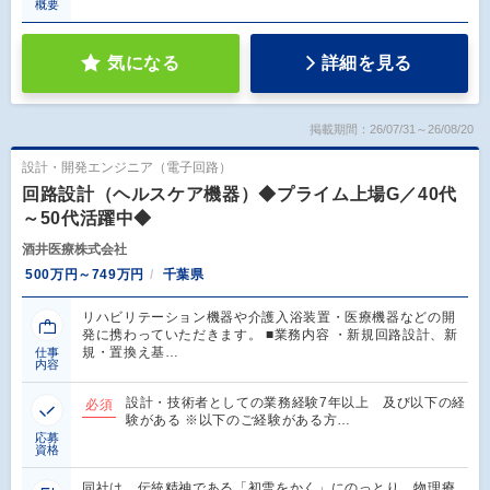
概要
気になる
詳細を見る
掲載期間：26/07/31～26/08/20
設計・開発エンジニア（電子回路）
回路設計（ヘルスケア機器）◆プライム上場G／40代
～50代活躍中◆
酒井医療株式会社
500万円～749万円
千葉県
リハビリテーション機器や介護入浴装置・医療機器などの開
発に携わっていただきます。 ■業務内容 ・新規回路設計、新
規・置換え基…
仕事
内容
設計・技術者としての業務経験7年以上 及び以下の経
必須
験がある ※以下のご経験がある方…
応募
資格
同社は、伝統精神である「初雪をかく」にのっとり、物理療