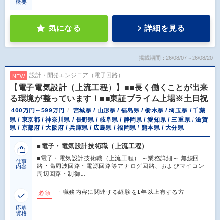
概要
気になる
詳細を見る
掲載期間：26/08/07～26/08/20
設計・開発エンジニア（電子回路）
NEW
【電子電気設計（上流工程）】■■長く働くことが出来
る環境が整っています！■■東証プライム上場※土日祝
400万円～599万円
宮城県 / 山形県 / 福島県 / 栃木県 / 埼玉県 / 千葉
県 / 東京都 / 神奈川県 / 長野県 / 岐阜県 / 静岡県 / 愛知県 / 三重県 / 滋賀
県 / 京都府 / 大阪府 / 兵庫県 / 広島県 / 福岡県 / 熊本県 / 大分県
■電子・電気設計技術職（上流工程）
■電子・電気設計技術職（上流工程） ～業務詳細～ 無線回
仕事
路・高周波回路・電源回路等アナログ回路、およびマイコン
内容
周辺回路・制御…
・職務内容に関連する経験を1年以上有する方
必須
応募
資格