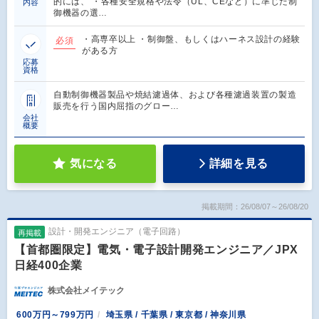
的には、 ・各種安全規格や法令（UL、CEなど）に準じた制
内容
御機器の選…
・高専卒以上 ・制御盤、もしくはハーネス設計の経験
必須
がある方
応募
資格
自動制御機器製品や焼結濾過体、および各種濾過装置の製造
販売を行う国内屈指のグロー…
会社
概要
気になる
詳細を見る
掲載期間：26/08/07～26/08/20
設計・開発エンジニア（電子回路）
再掲載
【首都圏限定】電気・電子設計開発エンジニア／JPX
日経400企業
株式会社メイテック
600万円～799万円
埼玉県 / 千葉県 / 東京都 / 神奈川県