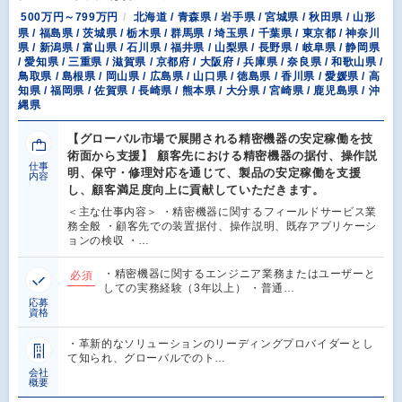
500万円～799万円
北海道 / 青森県 / 岩手県 / 宮城県 / 秋田県 / 山形
県 / 福島県 / 茨城県 / 栃木県 / 群馬県 / 埼玉県 / 千葉県 / 東京都 / 神奈川
県 / 新潟県 / 富山県 / 石川県 / 福井県 / 山梨県 / 長野県 / 岐阜県 / 静岡県
/ 愛知県 / 三重県 / 滋賀県 / 京都府 / 大阪府 / 兵庫県 / 奈良県 / 和歌山県 /
鳥取県 / 島根県 / 岡山県 / 広島県 / 山口県 / 徳島県 / 香川県 / 愛媛県 / 高
知県 / 福岡県 / 佐賀県 / 長崎県 / 熊本県 / 大分県 / 宮崎県 / 鹿児島県 / 沖
縄県
【グローバル市場で展開される精密機器の安定稼働を技
術面から支援】 顧客先における精密機器の据付、操作説
仕事
明、保守・修理対応を通じて、製品の安定稼働を支援
内容
し、顧客満足度向上に貢献していただきます。
＜主な仕事内容＞ ・精密機器に関するフィールドサービス業
務全般 ・顧客先での装置据付、操作説明、既存アプリケーシ
ョンの検収 ・…
・精密機器に関するエンジニア業務またはユーザーと
必須
しての実務経験（3年以上） ・普通…
応募
資格
・革新的なソリューションのリーディングプロバイダーとし
て知られ、グローバルでのト…
会社
概要