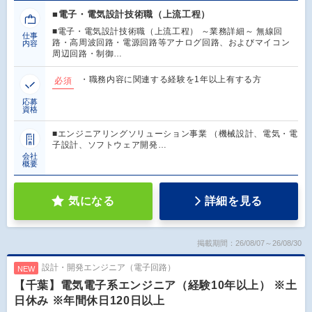
■電子・電気設計技術職（上流工程）
■電子・電気設計技術職（上流工程） ～業務詳細～ 無線回
仕事
路・高周波回路・電源回路等アナログ回路、およびマイコン
内容
周辺回路・制御…
・職務内容に関連する経験を1年以上有する方
必須
応募
資格
■エンジニアリングソリューション事業 （機械設計、電気・電
子設計、ソフトウェア開発…
会社
概要
気になる
詳細を見る
掲載期間：26/08/07～26/08/30
設計・開発エンジニア（電子回路）
NEW
【千葉】電気電子系エンジニア（経験10年以上） ※土
日休み ※年間休日120日以上