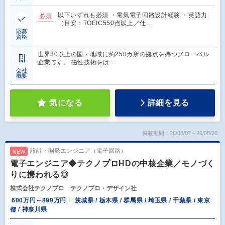
以下いずれも必須 ・電気電子回路設計経験 ・英語力
必須
（目安：TOEIC550点以上／仕…
応募
資格
世界30以上の国・地域に約250カ所の拠点を持つグローバル
企業です。 磁性技術をは…
会社
概要
気になる
詳細を見る
掲載期間：26/08/07～26/08/20
設計・開発エンジニア（電子回路）
NEW
電子エンジニア◆テクノプロHDの中核企業／モノづく
りに携われる◎
株式会社テクノプロ テクノプロ・デザイン社
600万円～899万円
茨城県 / 栃木県 / 群馬県 / 埼玉県 / 千葉県 / 東京
都 / 神奈川県