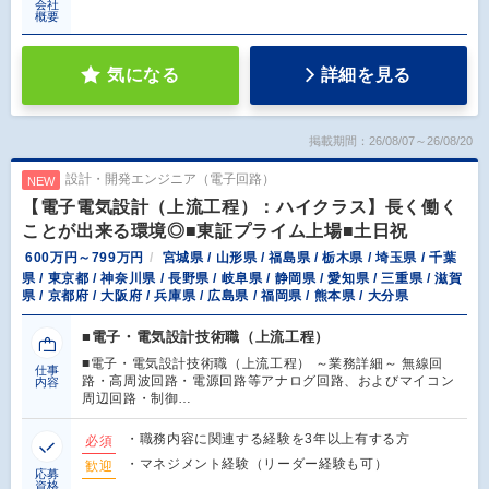
会社
概要
気になる
詳細を見る
掲載期間：26/08/07～26/08/20
設計・開発エンジニア（電子回路）
NEW
【電子電気設計（上流工程）：ハイクラス】長く働く
ことが出来る環境◎■東証プライム上場■土日祝
600万円～799万円
宮城県 / 山形県 / 福島県 / 栃木県 / 埼玉県 / 千葉
県 / 東京都 / 神奈川県 / 長野県 / 岐阜県 / 静岡県 / 愛知県 / 三重県 / 滋賀
県 / 京都府 / 大阪府 / 兵庫県 / 広島県 / 福岡県 / 熊本県 / 大分県
■電子・電気設計技術職（上流工程）
■電子・電気設計技術職（上流工程） ～業務詳細～ 無線回
仕事
路・高周波回路・電源回路等アナログ回路、およびマイコン
内容
周辺回路・制御…
・職務内容に関連する経験を3年以上有する方
必須
・マネジメント経験（リーダー経験も可）
歓迎
応募
資格