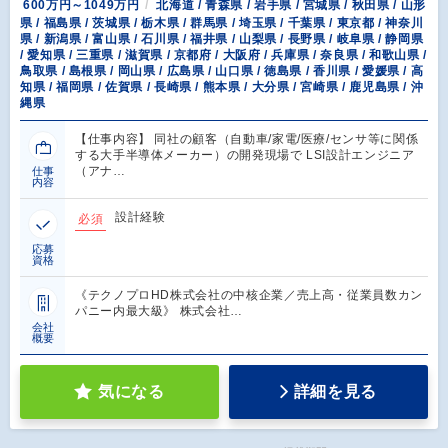
600万円～1049万円
北海道 / 青森県 / 岩手県 / 宮城県 / 秋田県 / 山形
県 / 福島県 / 茨城県 / 栃木県 / 群馬県 / 埼玉県 / 千葉県 / 東京都 / 神奈川
県 / 新潟県 / 富山県 / 石川県 / 福井県 / 山梨県 / 長野県 / 岐阜県 / 静岡県
/ 愛知県 / 三重県 / 滋賀県 / 京都府 / 大阪府 / 兵庫県 / 奈良県 / 和歌山県 /
鳥取県 / 島根県 / 岡山県 / 広島県 / 山口県 / 徳島県 / 香川県 / 愛媛県 / 高
知県 / 福岡県 / 佐賀県 / 長崎県 / 熊本県 / 大分県 / 宮崎県 / 鹿児島県 / 沖
縄県
【仕事内容】 同社の顧客（自動車/家電/医療/センサ等に関係
する大手半導体メーカー）の開発現場で LSI設計エンジニア
（アナ…
仕事
内容
設計経験
必須
応募
資格
《テクノプロHD株式会社の中核企業／売上高・従業員数カン
パニー内最大級》 株式会社…
会社
概要
気になる
詳細を見る