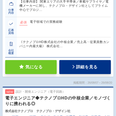
【仕事内容】 関東エリアの大手半導体／車載サプライヤ／電
機メーカーに対し、テクノプロ・デザイン社としてプライム
中心でプロジ…
仕事
内容
電子領域での実務経験
必須
応募
資格
《テクノプロHD株式会社の中核企業／売上高・従業員数カン
パニー内最大級》 株式会社…
会社
概要
気になる
詳細を見る
掲載期間：26/08/07～26/08/20
設計・開発エンジニア（電子回路）
NEW
電子エンジニア◆テクノプロHDの中核企業／モノづく
りに携われる◎
株式会社テクノプロ テクノプロ・デザイン社