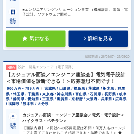
■エンジニアリングソリューション事業 （機械設計、電気・電
子設計、ソフトウェア開発…
会社
概要
気になる
詳細を見る
掲載期間：26/08/07～26/08/20
設計・開発エンジニア（電子回路）
NEW
【カジュアル面談／エンジニア座談会】電気電子設計
＜市場価値を診断できる！＞応募意思不問です！
600万円～799万円
宮城県 / 山形県 / 福島県 / 茨城県 / 栃木県 / 群馬
県 / 埼玉県 / 千葉県 / 東京都 / 神奈川県 / 富山県 / 石川県 / 長野県 / 岐阜
県 / 静岡県 / 愛知県 / 三重県 / 滋賀県 / 京都府 / 大阪府 / 兵庫県 / 広島県
/ 福岡県 / 熊本県 / 大分県
カジュアル面談・エンジニア座談会／電気・電子設計＜
ハイクラス・ベテラン＞
仕事
内容
【面談内容】 ＜同社への応募意思は不問！何万人ものエンジ
ニアを育ててきたからこそ相談できる・診断できる！＞ ◆