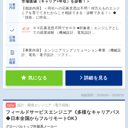
市場価値（キャリア×年収）を診断！＞
仕事
内容
【面談内容】 ＜同社への応募意思は不問！何万人ものエンジ
ニアを育ててきたからこそ相談できる・診断できる！＞ ◆
「技術」に特化…
※※応募意思不問です※※ ■対象者：エンジニアとし
必須
ての就業経験 （機械設計、電気設計…
応募
資格
【事業内容】 エンジニアリングソリューション事業 （機械設
計、電気・電子設計、ソフト…
会社
概要
気になる
詳細を見る
掲載期間：26/08/06～26/08/19
設計・開発エンジニア（電子回路）
NEW
フィールドサービスエンジニア《多様なキャリアパス
◆日本全国からフルリモートOK》
グローバルトップ外資系メーカー