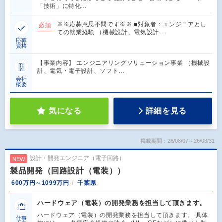
「技術」に特化…
※※応募意思不問です※※ ■対象者：エンジニアとし
必須
ての就業経験 （機械設計、電気設計…
応募
資格
【事業内容】 エンジニアリングソリューション事業 （機械設
計、電気・電子設計、ソフト…
会社
概要
気になる
詳細を見る
掲載期間：26/08/07～26/08/31
設計・開発エンジニア（電子回路）
NEW
製品開発（回路設計（電装））
600万円～1099万円
千葉県
ハードウェア（電装）の開発業務を担当して頂きます。
ハードウェア（電装）の開発業務を担当して頂きます。 具体
仕事