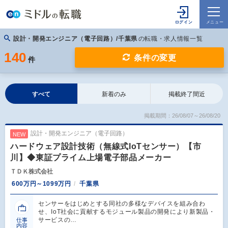
設計・開発エンジニア（電子回路）/千葉県
の転職・求人情報一覧
140
条件の変更
件
すべて
新着のみ
掲載終了間近
掲載期間：26/08/07～26/08/20
設計・開発エンジニア（電子回路）
NEW
ハードウェア設計技術（無線式IoTセンサー）【市
川】◆東証プライム上場電子部品メーカー
ＴＤＫ株式会社
600万円～1099万円
千葉県
センサーをはじめとする同社の多様なデバイスを組み合わ
せ、IoT社会に貢献するモジュール製品の開発により新製品・
サービスの…
仕事
内容