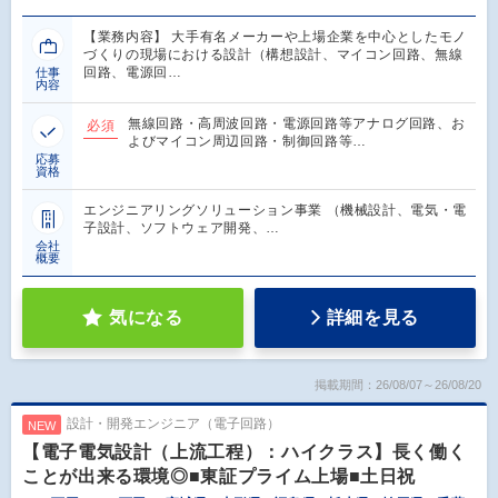
【業務内容】 大手有名メーカーや上場企業を中心としたモノ
づくりの現場における設計（構想設計、マイコン回路、無線
回路、電源回…
仕事
内容
無線回路・高周波回路・電源回路等アナログ回路、お
必須
よびマイコン周辺回路・制御回路等…
応募
資格
エンジニアリングソリューション事業 （機械設計、電気・電
子設計、ソフトウェア開発、…
会社
概要
気になる
詳細を見る
掲載期間：26/08/07～26/08/20
設計・開発エンジニア（電子回路）
NEW
【電子電気設計（上流工程）：ハイクラス】長く働く
ことが出来る環境◎■東証プライム上場■土日祝