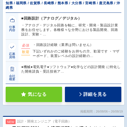
知県 / 福岡県 / 佐賀県 / 長崎県 / 熊本県 / 大分県 / 宮崎県 / 鹿児島県 / 沖
縄県
■回路設計（アナログ／デジタル）
・アナログ・デジタル回路を軸に、研究・開発・製品設計業
仕事
務をお任せします。各種様々な分野における製品開発、回路
内容
設計、実験・…
・回路設計経験（業界は問いません）
必須
下記いずれかのご経験をお持ちの方、歓迎です ・マザ
歓迎
応募
ーボード、装置レベルの設計経験の…
資格
●機械●電気電子●ソフトウェア●化学などの設計開発 に特化し
た開発請負・受託技術ア…
会社
概要
気になる
詳細を見る
掲載期間：26/08/06～26/08/19
設計・開発エンジニア（電子回路）
NEW