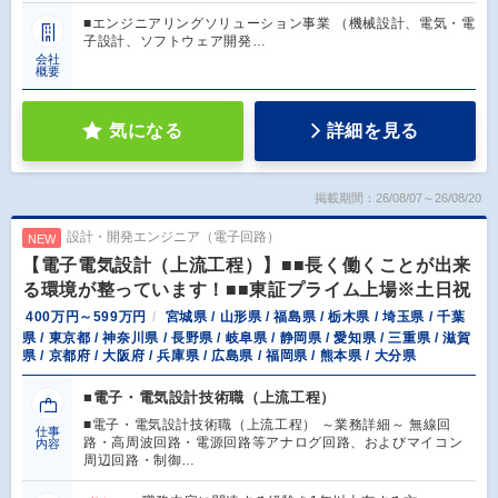
■エンジニアリングソリューション事業 （機械設計、電気・電
子設計、ソフトウェア開発…
会社
概要
気になる
詳細を見る
掲載期間：26/08/07～26/08/20
設計・開発エンジニア（電子回路）
NEW
【電子電気設計（上流工程）】■■長く働くことが出来
る環境が整っています！■■東証プライム上場※土日祝
400万円～599万円
宮城県 / 山形県 / 福島県 / 栃木県 / 埼玉県 / 千葉
県 / 東京都 / 神奈川県 / 長野県 / 岐阜県 / 静岡県 / 愛知県 / 三重県 / 滋賀
県 / 京都府 / 大阪府 / 兵庫県 / 広島県 / 福岡県 / 熊本県 / 大分県
■電子・電気設計技術職（上流工程）
■電子・電気設計技術職（上流工程） ～業務詳細～ 無線回
仕事
路・高周波回路・電源回路等アナログ回路、およびマイコン
内容
周辺回路・制御…