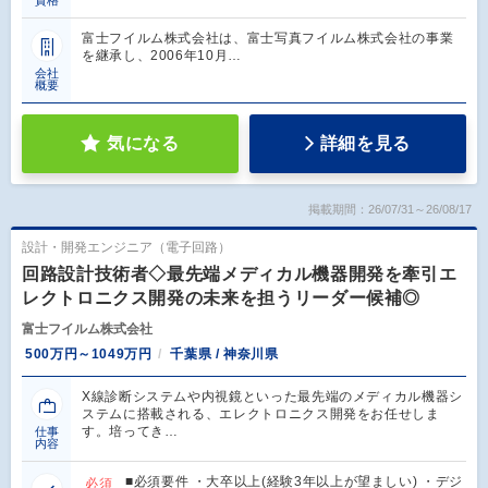
資格
富士フイルム株式会社は、富士写真フイルム株式会社の事業
を継承し、2006年10月…
会社
概要
気になる
詳細を見る
掲載期間：26/07/31～26/08/17
設計・開発エンジニア（電子回路）
回路設計技術者◇最先端メディカル機器開発を牽引エ
レクトロニクス開発の未来を担うリーダー候補◎
富士フイルム株式会社
500万円～1049万円
千葉県 / 神奈川県
X線診断システムや内視鏡といった最先端のメディカル機器シ
ステムに搭載される、エレクトロニクス開発をお任せしま
す。培ってき…
仕事
内容
■必須要件 ・大卒以上(経験3年以上が望ましい) ・デジ
必須