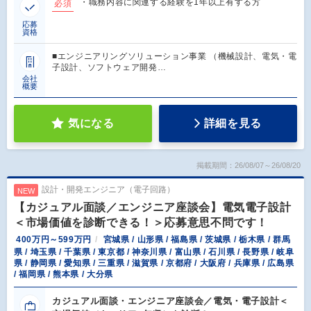
・職務内容に関連する経験を1年以上有する方
必須
応募
資格
■エンジニアリングソリューション事業 （機械設計、電気・電
子設計、ソフトウェア開発…
会社
概要
気になる
詳細を見る
掲載期間：26/08/07～26/08/20
設計・開発エンジニア（電子回路）
NEW
【カジュアル面談／エンジニア座談会】電気電子設計
＜市場価値を診断できる！＞応募意思不問です！
400万円～599万円
宮城県 / 山形県 / 福島県 / 茨城県 / 栃木県 / 群馬
県 / 埼玉県 / 千葉県 / 東京都 / 神奈川県 / 富山県 / 石川県 / 長野県 / 岐阜
県 / 静岡県 / 愛知県 / 三重県 / 滋賀県 / 京都府 / 大阪府 / 兵庫県 / 広島県
/ 福岡県 / 熊本県 / 大分県
カジュアル面談・エンジニア座談会／電気・電子設計＜