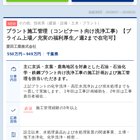
掲載期間：26/08/07～26/08/20
その他、技術系（建築・設備・土木・プラント）
NEW
プラント施工管理（コンビナート向け洗浄工事）【プ
ライム上場／充実の福利厚生／週2まで在宅可】
栗田工業株式会社
550万円～949万円
千葉県
主に京浜・京葉・鹿島地区を対象とした石油・石油化
学・鉄鋼プラント向け洗浄工事の施工計画および施工管
仕事
理を担当いただきます。
内容
上記プラントの化学洗浄・高圧水洗浄および排水処理までを
一貫して実施します。 1年目は工事計画補助を、2年目は工事
責任者補佐…
施工管理経験の3年以上
必須
応募
資格
設立以来、水処理薬品および水処理装置の関連事業、土壌・
地下水浄化、化学洗浄・精密…