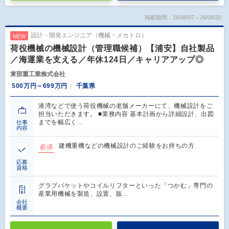
掲載期間：26/08/07～26/08/20
設計・開発エンジニア（機械・メカトロ）
NEW
荷役機械の機械設計（管理職候補）【浦安】自社製品
／海運業を支える／年休124日／キャリアアップ◎
東部重工業株式会社
500万円～699万円
千葉県
港湾などで使う荷役機械の老舗メーカーにて、機械設計をご
担当いただきます。 ■業務内容 基本計画から詳細設計、出図
までを幅広く…
仕事
内容
建機重機などの機械設計のご経験をお持ちの方
必須
応募
資格
グラブバケットやコイルリフターといった「つかむ」専門の
産業用機械を製造、設置、販…
会社
概要