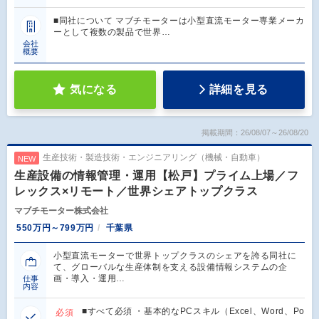
■同社について マブチモーターは小型直流モーター専業メーカ
ーとして複数の製品で世界…
会社
概要
気になる
詳細を見る
掲載期間：26/08/07～26/08/20
生産技術・製造技術・エンジニアリング（機械・自動車）
NEW
生産設備の情報管理・運用【松戸】プライム上場／フ
レックス×リモート／世界シェアトップクラス
マブチモーター株式会社
550万円～799万円
千葉県
小型直流モーターで世界トップクラスのシェアを誇る同社に
て、グローバルな生産体制を支える設備情報システムの企
画・導入・運用…
仕事
内容
■すべて必須 ・基本的なPCスキル（Excel、Word、Po
必須