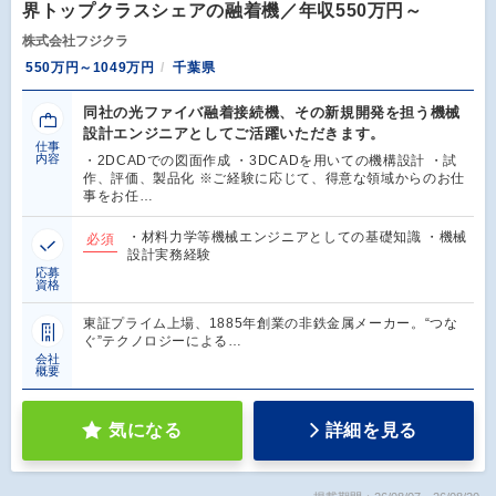
界トップクラスシェアの融着機／年収550万円～
株式会社フジクラ
550万円～1049万円
千葉県
同社の光ファイバ融着接続機、その新規開発を担う機械
設計エンジニアとしてご活躍いただきます。
仕事
内容
・2DCADでの図面作成 ・3DCADを用いての機構設計 ・試
作、評価、製品化 ※ご経験に応じて、得意な領域からのお仕
事をお任…
・材料力学等機械エンジニアとしての基礎知識 ・機械
必須
設計実務経験
応募
資格
東証プライム上場、1885年創業の非鉄金属メーカー。“つな
ぐ”テクノロジーによる…
会社
概要
気になる
詳細を見る