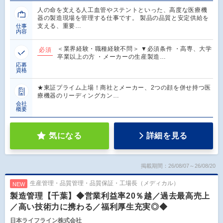
人の命を支える人工血管やステントといった、高度な医療機
器の製造現場を管理する仕事です。 製品の品質と安定供給を
支える、重要…
仕事
内容
＜業界経験・職種経験不問＞ ▼必須条件 ・高専、大学
必須
卒業以上の方 ・メーカーの生産製造…
応募
資格
★東証プライム上場！商社とメーカー、2つの顔を併せ持つ医
療機器のリーディングカン…
会社
概要
気になる
詳細を見る
掲載期間：26/08/07～26/08/20
生産管理・品質管理・品質保証・工場長（メディカル）
NEW
製造管理【千葉】◆営業利益率20％越／過去最高売上
／高い技術力に携わる／福利厚生充実◎◆
日本ライフライン株式会社