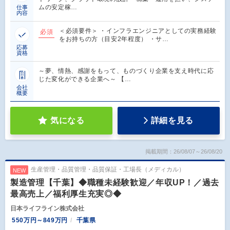
ムの安定稼…
仕事
内容
＜必須要件＞ ・インフラエンジニアとしての実務経験
必須
をお持ちの方（目安2年程度） ・サ…
応募
資格
～夢、情熱、感謝をもって、ものづくり企業を支え時代に応
じた変化ができる企業へ～ 【…
会社
概要
気になる
詳細を見る
掲載期間：26/08/07～26/08/20
生産管理・品質管理・品質保証・工場長（メディカル）
NEW
製造管理【千葉】◆職種未経験歓迎／年収UP！／過去
最高売上／福利厚生充実◎◆
日本ライフライン株式会社
550万円～849万円
千葉県