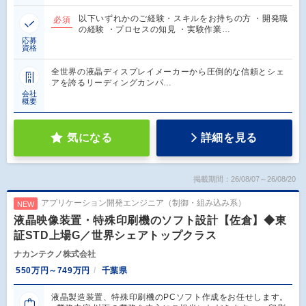
以下いずれかのご経験・スキルをお持ちの方 ・開発職
必須
の経験 ・プロセスの知見 ・実験作業…
応募
資格
全世界の液晶ディスプレイメーカーから圧倒的な信頼とシェ
アを誇るリーディングカンパ…
会社
概要
気になる
詳細を見る
掲載期間：26/08/07～26/08/20
アプリケーション開発エンジニア（制御・組み込み系）
NEW
液晶映像装置・特殊印刷機のソフト設計【佐倉】◆東
証STD上場G／世界シェアトップクラス
ナカンテクノ株式会社
550万円～749万円
千葉県
液晶製造装置、特殊印刷機のPCソフト作成をお任せします。