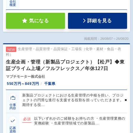
会社
概要
気になる
詳細を見る
掲載期間：26/08/07～26/08/20
生産管理・品質管理・品質保証・工場長（化学・素材・食品・衣
NEW
料）
生産企画・管理（新製品プロジェクト）【松戸】◆東
証プライム上場／フルフレックス／年休127日
マブチモーター株式会社
550万円～849万円
千葉県
新製品プロジェクトにおける生産管理の中核を担い、プロジ
ェクトの円滑な進行を支援する役割を担っていただきます。 ■
期待する役…
仕事
内容
以下いずれかのご経験をお持ちの方 ・生産管理業務の
必須
実務経験 ・生産管理領域での新製品…
応募
資格