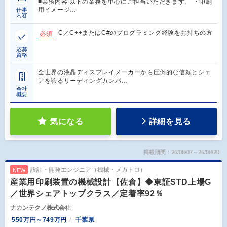
■業務内容 以下の業務を中心にご担当いただきます。 ・印刷
用イメージ…
仕事
内容
C／C++またはC#のプログラミング経験をお持ちの方
必須
応募
資格
全世界の液晶ディスプレイメーカーから圧倒的な信頼とシェ
アを誇るリーディングカンパ…
会社
概要
気になる
詳細を見る
掲載期間：26/08/07～26/08/20
設計・開発エンジニア（機械・メカトロ）
NEW
産業用印刷装置の機械設計【佐倉】◆東証STD上場G
／世界シェアトップクラス／定着率92％
ナカンテクノ株式会社
550万円～749万円
千葉県