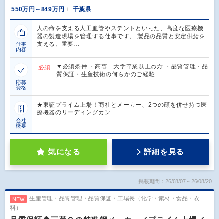
550万円～849万円
千葉県
人の命を支える人工血管やステントといった、高度な医療機
器の製造現場を管理する仕事です。 製品の品質と安定供給を
支える、重要…
仕事
内容
▼必須条件 ・高専、大学卒業以上の方 ・品質管理・品
必須
質保証・生産技術の何らかのご経験…
応募
資格
★東証プライム上場！商社とメーカー、2つの顔を併せ持つ医
療機器のリーディングカン…
会社
概要
気になる
詳細を見る
掲載期間：26/08/07～26/08/20
生産管理・品質管理・品質保証・工場長（化学・素材・食品・衣
NEW
料）