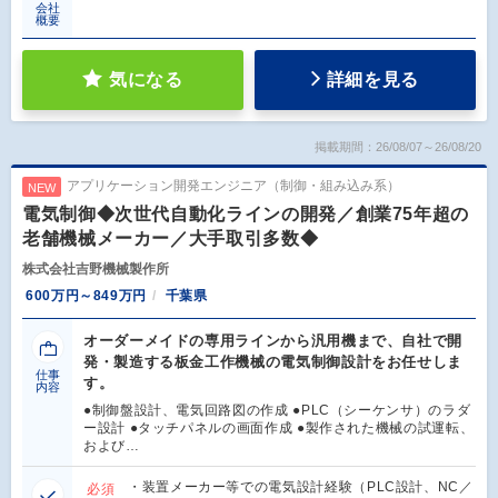
会社
概要
気になる
詳細を見る
掲載期間：26/08/07～26/08/20
アプリケーション開発エンジニア（制御・組み込み系）
NEW
電気制御◆次世代自動化ラインの開発／創業75年超の
老舗機械メーカー／大手取引多数◆
株式会社吉野機械製作所
600万円～849万円
千葉県
オーダーメイドの専用ラインから汎用機まで、自社で開
発・製造する板金工作機械の電気制御設計をお任せしま
仕事
す。
内容
●制御盤設計、電気回路図の作成 ●PLC（シーケンサ）のラダ
ー設計 ●タッチパネルの画面作成 ●製作された機械の試運転、
および…
・装置メーカー等での電気設計経験（PLC設計、NC／
必須