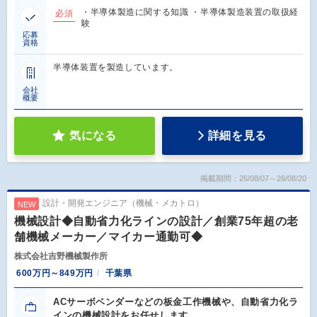
・半導体製造に関する知識 ・半導体製造装置の取扱経
必須
験
応募
資格
半導体装置を製造しています。
会社
概要
気になる
詳細を見る
掲載期間：26/08/07～26/08/20
設計・開発エンジニア（機械・メカトロ）
NEW
機械設計◆自動省力化ラインの設計／創業75年超の老
舗機械メーカー／マイカー通勤可◆
株式会社吉野機械製作所
600万円～849万円
千葉県
ACサーボベンダーなどの板金工作機械や、自動省力化ラ
インの機械設計をお任せします。