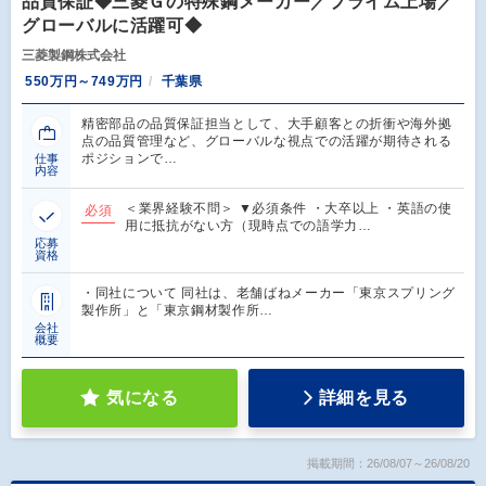
品質保証◆三菱Ｇの特殊鋼メーカー／プライム上場／
グローバルに活躍可◆
三菱製鋼株式会社
550万円～749万円
千葉県
精密部品の品質保証担当として、大手顧客との折衝や海外拠
点の品質管理など、グローバルな視点での活躍が期待される
ポジションで…
仕事
内容
＜業界経験不問＞ ▼必須条件 ・大卒以上 ・英語の使
必須
用に抵抗がない方（現時点での語学力…
応募
資格
・同社について 同社は、老舗ばねメーカー「東京スプリング
製作所」と「東京鋼材製作所…
会社
概要
気になる
詳細を見る
掲載期間：26/08/07～26/08/20