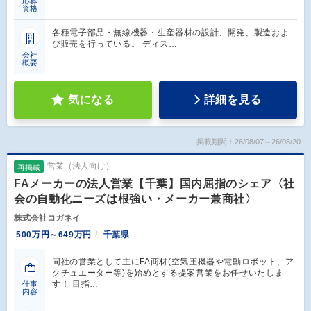
応募
資格
各種電子部品・無線機器・生産器材の設計、開発、製造およ
び販売を行っている。 ディス…
会社
概要
気になる
詳細を見る
掲載期間：26/08/07～26/08/20
営業（法人向け）
再掲載
FAメーカーの法人営業【千葉】国内屈指のシェア〈社
会の自動化ニーズは根強い・メーカー兼商社〉
株式会社コガネイ
500万円～649万円
千葉県
同社の営業として主にFA商材(空気圧機器や電動ロボット、ア
クチュエーター等)を始めとする提案営業をお任せいたしま
す！ 目指…
仕事
内容