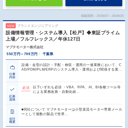
掲載期間：26/08/07～26/08/20
プラントエンジニアリング
NEW
設備情報管理・システム導入【松戸】◆東証プライム
上場／フルフレックス／年休127日
マブチモーター株式会社
550万円～799万円
千葉県
設備・金型の設計・手配・検収・運用の一連業務において、C
AD/PDM/PLM/ERPのシステム導入・運用および関係する業…
仕事
内容
以下いずれも必須 ・VBA、RPA、AI、BI各種ツール等
必須
による業務改善・自動化経…
応募
資格
■同社について マブチモーターは小型直流モーター専業メーカ
ーとして複数の製品で世界…
会社
概要