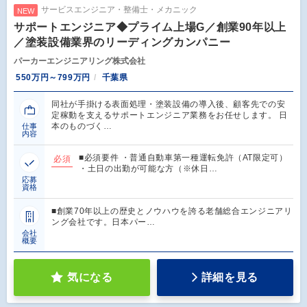
サービスエンジニア・整備士・メカニック
NEW
サポートエンジニア◆プライム上場G／創業90年以上
／塗装設備業界のリーディングカンパニー
パーカーエンジニアリング株式会社
550万円～799万円
千葉県
同社が手掛ける表面処理・塗装設備の導入後、顧客先での安
定稼動を支えるサポートエンジニア業務をお任せします。 日
本のものづく…
仕事
内容
■必須要件 ・普通自動車第一種運転免許（AT限定可）
必須
・土日の出勤が可能な方（※休日…
応募
資格
■創業70年以上の歴史とノウハウを誇る老舗総合エンジニアリ
ング会社です。日本パー…
会社
概要
気になる
詳細を見る