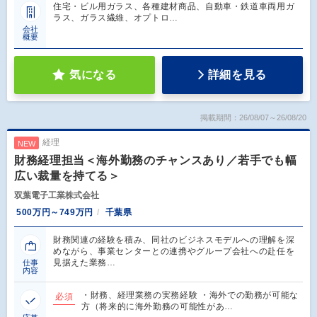
住宅・ビル用ガラス、各種建材商品、自動車・鉄道車両用ガ
ラス、ガラス繊維、オプトロ…
会社
概要
気になる
詳細を見る
掲載期間：26/08/07～26/08/20
経理
NEW
財務経理担当＜海外勤務のチャンスあり／若手でも幅
広い裁量を持てる＞
双葉電子工業株式会社
500万円～749万円
千葉県
財務関連の経験を積み、同社のビジネスモデルへの理解を深
めながら、事業センターとの連携やグループ会社への赴任を
見据えた業務…
仕事
内容
・財務、経理業務の実務経験 ・海外での勤務が可能な
必須
方（将来的に海外勤務の可能性があ…