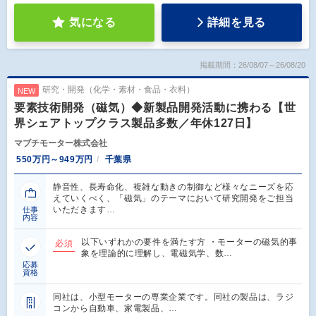
気になる
詳細を見る
掲載期間：26/08/07～26/08/20
研究・開発（化学・素材・食品・衣料）
NEW
要素技術開発（磁気）◆新製品開発活動に携わる【世
界シェアトップクラス製品多数／年休127日】
マブチモーター株式会社
550万円～949万円
千葉県
静音性、長寿命化、複雑な動きの制御など様々なニーズを応
えていくべく、「磁気」のテーマにおいて研究開発をご担当
いただきます…
仕事
内容
以下いずれかの要件を満たす方 ・モーターの磁気的事
必須
象を理論的に理解し、電磁気学、数…
応募
資格
同社は、小型モーターの専業企業です。同社の製品は、ラジ
コンから自動車、家電製品、…