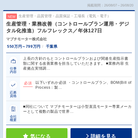
掲載期間：26/08/07～26/08/20
生産管理・品質管理・品質保証・工場長（電気・電子）
NEW
生産管理・業務改善（コントロールプラン運用・デジ
タル化推進）フルフレックス／年休127日
マブチモーター株式会社
550万円～799万円
千葉県
上長の方針のもとコントロールプランおよび関連生産指示書
類に関する改善業務を担当していただきます。 ■業務内容 生
産拠点実情調…
仕事
内容
以下いずれか必須 ・コントロールプラン、BOM(Bill of
必須
Process：製…
応募
資格
■同社について マブチモーターは小型直流モーター専業メーカ
ーとして複数の製品で世界…
会社
概要
気になる
詳細を見る