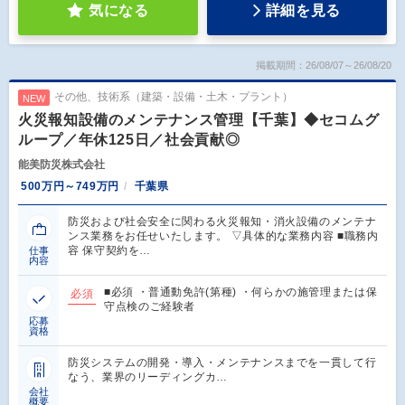
気になる
詳細を見る
掲載期間：26/08/07～26/08/20
その他、技術系（建築・設備・土木・プラント）
NEW
火災報知設備のメンテナンス管理【千葉】◆セコムグ
ループ／年休125日／社会貢献◎
能美防災株式会社
500万円～749万円
千葉県
防災および社会安全に関わる火災報知・消火設備のメンテナ
ンス業務をお任せいたします。 ▽具体的な業務内容 ■職務内
容 保守契約を…
仕事
内容
■必須 ・普通動免許(第種) ・何らかの施管理または保
必須
守点検のご経験者
応募
資格
防災システムの開発・導入・メンテナンスまでを一貫して行
なう、業界のリーディングカ…
会社
概要