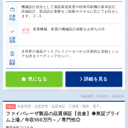
機械設計担当として液晶製造装置や特殊印刷機の基本設計、
詳細設計、部品設計業務をご経験やスキルに応じてお任せし
ます。 2～3…
仕事
内容
産業機械、装置の機械設計経験をお持ちの方
必須
応募
資格
全世界の液晶ディスプレイメーカーから圧倒的な信頼とシェ
アを誇るリーディングカンパ…
会社
概要
気になる
詳細を見る
掲載期間：26/08/07～26/08/20
生産管理・品質管理・品質保証・工場長（電気・電子）
NEW
ファイバレーザ製品の品質保証【佐倉】◆東証プライ
ム上場／年収550万円～／専門性◎
株式会社フジクラ