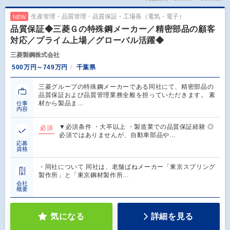
生産管理・品質管理・品質保証・工場長（電気・電子）
NEW
品質保証◆三菱Ｇの特殊鋼メーカー／精密部品の顧客
対応／プライム上場／グローバル活躍◆
三菱製鋼株式会社
500万円～749万円
千葉県
三菱グループの特殊鋼メーカーである同社にて、精密部品の
品質保証および品質管理業務全般を担っていただきます。 素
材から製品ま…
仕事
内容
▼必須条件 ・大卒以上 ・製造業での品質保証経験 ◎
必須
必須ではありませんが、自動車部品や…
応募
資格
・同社について 同社は、老舗ばねメーカー「東京スプリング
製作所」と「東京鋼材製作所…
会社
概要
気になる
詳細を見る