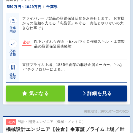
550万円～1049万円
千葉県
ファイバレーザ製品の品質保証活動をお任せします。 お客様
からの信頼を支える「高品質」を守る、責任とやりがいの大
きな仕事です…
仕事
内容
以下いずれも必須 ・Excelマクロ作成スキル ・工業製
必須
品の品質保証業務経験
応募
資格
東証プライム上場、1885年創業の非鉄金属メーカー。“つな
ぐ”テクノロジーによる…
会社
概要
気になる
詳細を見る
掲載期間：26/08/07～26/08/20
設計・開発エンジニア（機械・メカトロ）
NEW
機械設計エンジニア【佐倉】◆東証プライム上場／世