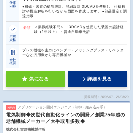
仕事
内容
●機械・装置の構想設計、詳細設計 3DCADを使用し、仕様検
討や構造解析を行いながら図面を作成します。 ●部品選定と調
達指示…
＜業界経験不問＞ ・3DCADを使用した装置の設計経
必須
験（2年以上） ・普通自動車免許…
応募
資格
プレス機械を主力にベンダー・ノッチングプレス・リベッタ
ーなど汎用機から専用機械や…
会社
概要
気になる
詳細を見る
掲載期間：26/08/07～26/08/20
アプリケーション開発エンジニア（制御・組み込み系）
NEW
電気制御◆次世代自動化ラインの開発／創業75年超の
老舗機械メーカー／大手取引多数◆
株式会社吉野機械製作所