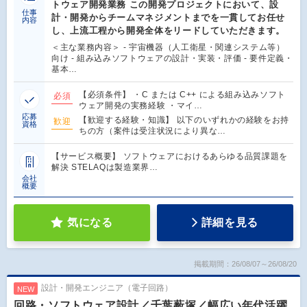
トウェア開発業務 この開発プロジェクトにおいて、設
仕事
計・開発からチームマネジメントまでを一貫してお任せ
内容
し、上流工程から開発全体をリードしていただきます。
＜主な業務内容＞ - 宇宙機器（人工衛星・関連システム等）
向け - 組み込みソフトウェアの設計・実装・評価 - 要件定義・
基本…
【必須条件】 ・C または C++ による組み込みソフト
必須
ウェア開発の実務経験 ・マイ…
応募
【歓迎する経験・知識】 以下のいずれかの経験をお持
歓迎
資格
ちの方（案件は受注状況により異な…
【サービス概要】 ソフトウェアにおけるあらゆる品質課題を
解決 STELAQは製造業界…
会社
概要
気になる
詳細を見る
掲載期間：26/08/07～26/08/20
設計・開発エンジニア（電子回路）
NEW
回路・ソフトウェア設計／千葉薮塚／幅広い年代活躍