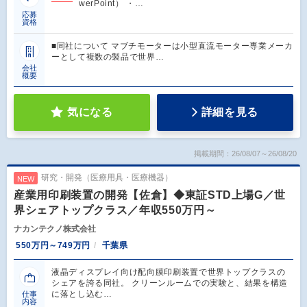
werPoint） ・…
応募
資格
■同社について マブチモーターは小型直流モーター専業メーカ
ーとして複数の製品で世界…
会社
概要
気になる
詳細を見る
掲載期間：26/08/07～26/08/20
研究・開発（医療用具・医療機器）
NEW
産業用印刷装置の開発【佐倉】◆東証STD上場G／世
界シェアトップクラス／年収550万円～
ナカンテクノ株式会社
550万円～749万円
千葉県
液晶ディスプレイ向け配向膜印刷装置で世界トップクラスの
シェアを誇る同社。 クリーンルームでの実験と、結果を構造
に落とし込む…
仕事
内容