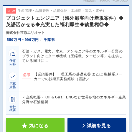
掲載期間：26/08/07～26/08/20
生産管理・品質管理・品質保証・工場長（電気・電子）
NEW
プロジェクトエンジニア（海外顧客向け新規案件）◆
英語活かせる◆充実した福利厚生◆裁量権◎◆
株式会社荏原エリオット
550万円～999万円
千葉県
石油・ガス、電力、水素、アンモニア等のエネルギー分野の
プラント向けにターボ機械（圧縮機、タービン等）を提供し
ている同社に…
仕事
内容
【必須要件】 ・理工系の基礎素養 または 機械系メー
必須
カーでの技術系実務経験（設計／…
応募
資格
＜企業概要＞ Oil & Gas、LNGなど世界各地のエネルギー産業
分野や石油精製…
会社
概要
気になる
詳細を見る