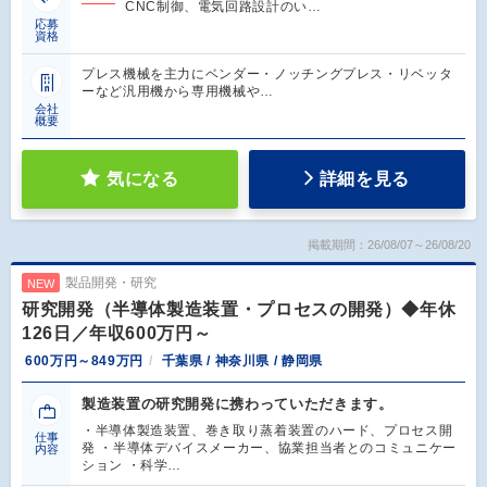
CNC制御、電気回路設計のい…
応募
資格
プレス機械を主力にベンダー・ノッチングプレス・リベッタ
ーなど汎用機から専用機械や…
会社
概要
気になる
詳細を見る
掲載期間：26/08/07～26/08/20
製品開発・研究
NEW
研究開発（半導体製造装置・プロセスの開発）◆年休
126日／年収600万円～
600万円～849万円
千葉県 / 神奈川県 / 静岡県
製造装置の研究開発に携わっていただきます。
・半導体製造装置、巻き取り蒸着装置のハード、プロセス開
仕事
発 ・半導体デバイスメーカー、協業担当者とのコミュニケー
内容
ション ・科学…