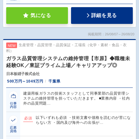
気になる
詳細を見る
掲載期間：26/08/07～26/08/20
生産管理・品質管理・品質保証・工場長（化学・素材・食品・衣
NEW
料）
ガラス品質管理システムの維持管理【市原】◆職種未
経験OK／東証プライム上場／キャリアアップ◎
日本板硝子株式会社
500万円～1049万円
千葉県
建築用板ガラスの技術スタッフとして同事業部の品質管理シ
ステムの維持管理を担っていただきます。 ■業務内容 ・社内
外の品質問題…
仕事
内容
以下いずれも必須 ・技術文書や規格を読むのが苦にな
必須
らない方 ・国内及び海外への出張が…
応募
資格