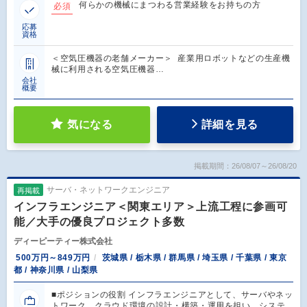
何らかの機械にまつわる営業経験をお持ちの方
必須
応募
資格
＜空気圧機器の老舗メーカー＞ 産業用ロボットなどの生産機
械に利用される空気圧機器…
会社
概要
気になる
詳細を見る
掲載期間：26/08/07～26/08/20
サーバ・ネットワークエンジニア
再掲載
インフラエンジニア＜関東エリア＞上流工程に参画可
能／大手の優良プロジェクト多数
ディーピーティー株式会社
500万円～849万円
茨城県 / 栃木県 / 群馬県 / 埼玉県 / 千葉県 / 東京
都 / 神奈川県 / 山梨県
■ポジションの役割 インフラエンジニアとして、サーバやネッ
トワーク、クラウド環境の設計・構築・運用を担い、システ