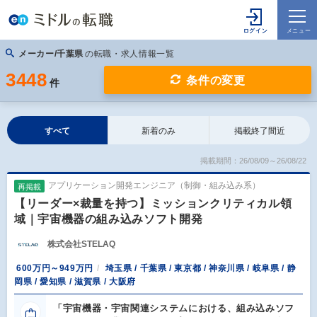
メーカー/千葉県
の転職・求人情報一覧
3448
条件の変更
件
すべて
新着のみ
掲載終了間近
掲載期間：26/08/09～26/08/22
アプリケーション開発エンジニア（制御・組み込み系）
再掲載
【リーダー×裁量を持つ】ミッションクリティカル領
域｜宇宙機器の組み込みソフト開発
株式会社STELAQ
600万円～949万円
埼玉県 / 千葉県 / 東京都 / 神奈川県 / 岐阜県 / 静
岡県 / 愛知県 / 滋賀県 / 大阪府
「宇宙機器・宇宙関連システムにおける、組み込みソフ