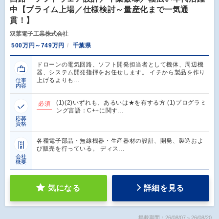
中【プライム上場／仕様検討～量産化まで一気通
貫！】
双葉電子工業株式会社
500万円～749万円
千葉県
ドローンの電気回路、ソフト開発担当者として機体、周辺機
器、システム開発指揮をお任せします。 イチから製品を作り
上げるよりも…
仕事
内容
(1)(2)いずれも、あるいは★を有する方 (1)プログラミ
必須
ング言語：C++に関す…
応募
資格
各種電子部品・無線機器・生産器材の設計、開発、製造およ
び販売を行っている。 ディス…
会社
概要
気になる
詳細を見る
掲載期間：26/08/07～26/08/20