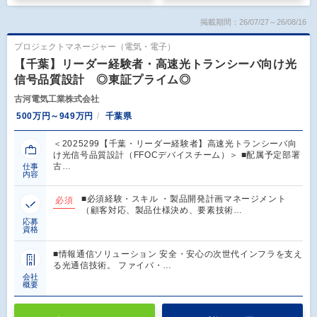
掲載期間：26/07/27～26/08/16
プロジェクトマネージャー（電気・電子）
【千葉】リーダー経験者・高速光トランシーバ向け光
信号品質設計 ◎東証プライム◎
古河電気工業株式会社
500万円～949万円
千葉県
＜2025299【千葉・リーダー経験者】高速光トランシーバ向
け光信号品質設計（FFOCデバイスチーム）＞ ■配属予定部署
古…
仕事
内容
■必須経験・スキル ・製品開発計画マネージメント
必須
（顧客対応、製品仕様決め、要素技術…
応募
資格
■情報通信ソリューション 安全・安心の次世代インフラを支え
る光通信技術。 ファイバ・…
会社
概要