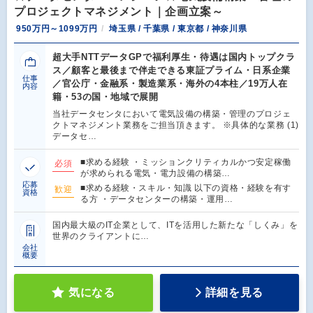
プロジェクトマネジメント｜企画立案～
950万円～1099万円
埼玉県 / 千葉県 / 東京都 / 神奈川県
超大手NTTデータGPで福利厚生・待遇は国内トップクラ
ス／顧客と最後まで伴走できる東証プライム・日系企業
仕事
／官公庁・金融系・製造業系・海外の4本柱／19万人在
内容
籍・53の国・地域で展開
当社データセンタにおいて電気設備の構築・管理のプロジェ
クトマネジメント業務をご担当頂きます。 ※具体的な業務 (1)
データセ…
■求める経験 ・ミッションクリティカルかつ安定稼働
必須
が求められる電気・電力設備の構築…
応募
■求める経験・スキル・知識 以下の資格・経験を有す
歓迎
資格
る方 ・データセンターの構築・運用…
国内最大級のIT企業として、ITを活用した新たな「しくみ」を
世界のクライアントに…
会社
概要
気になる
詳細を見る