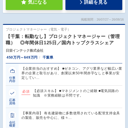
気になる
詳細を見る
掲載期間：26/07/27～26/08/16
プロジェクトマネージャー（電気・電子）
【千葉：転勤なし】プロジェクトマネージャー（管理
職） ◎年間休日125日／国内トップクラスシェア
日栄インテック株式会社
450万円～649万円
千葉県
【企業担当のおすすめ】 ■ゼネコン、アグリ業界など幅広い業
界の企業と取引があり、創業以来50年間赤字なしと事業が安
定してい…
仕事
内容
【必須スキル】 ■マネジメントのご経験 ■電気回路の
必須
知識 ※実務経験は不問です。
応募
資格
【事業内容】 有名建築物に多数使用されている配管支持金具
の製造、販売を中心に、様々…
会社
概要