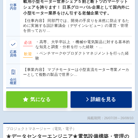
載用小型モーター世界シェア５割と断トツのマーケット
仕事
シェアを誇ります！ 日系グローバル企業として国内外に
内容
小型モーター業界をけん引する老舗企業です。
【仕事内容】 同部門では、開発の手戻りを未然に防止するた
めに実施する設計審議会（デザインレビュー）の運営・管理
を担っており…
・高専、大学卒以上 ・機械や電気製品に対する基本的
必須
な知見と調査・分析を行った経験 ・…
応募
・ベンチマークやプロダクトマネジメントを行った経
歓迎
資格
験
【事業内容】 マブチモーターは小型直流モーター専業メーカ
ーとして複数の製品で世界シ…
会社
概要
気になる
詳細を見る
掲載期間：26/07/28～26/08/10
プロジェクトマネージャー（電気・電子）
★データセンターエンジニア★電気設備構築・管理の