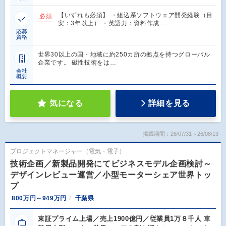
【いずれも必須】 ・組込系ソフトウェア開発経験（目
必須
安：3年以上） ・英語力：資料作成…
応募
資格
世界30以上の国・地域に約250カ所の拠点を持つグローバル
企業です。 磁性技術をは…
会社
概要
気になる
詳細を見る
掲載期間：26/07/31～26/08/13
プロジェクトマネージャー（電気・電子）
技術企画／新製品開発にてビジネスモデル企画検討～
デザインレビュー運営／小型モーターシェア世界トッ
プ
800万円～949万円
千葉県
東証プライム上場／売上1900億円／従業員1万８千人 車