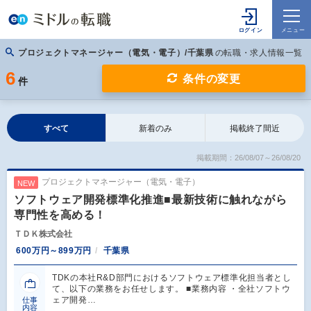
プロジェクトマネージャー（電気・電子）/千葉県
の転職・求人情報一覧
6
条件の変更
件
すべて
新着のみ
掲載終了間近
掲載期間：26/08/07～26/08/20
プロジェクトマネージャー（電気・電子）
NEW
ソフトウェア開発標準化推進■最新技術に触れながら
専門性を高める！
ＴＤＫ株式会社
600万円～899万円
千葉県
TDKの本社R&D部門におけるソフトウェア標準化担当者とし
て、以下の業務をお任せします。 ■業務内容 ・全社ソフトウ
ェア開発…
仕事
内容