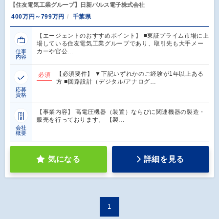
【住友電気工業グループ】日新パルス電子株式会社
400万円～799万円
千葉県
【エージェントのおすすめポイント】 ■東証プライム市場に上
場している住友電気工業グループであり、取引先も大手メー
カーや官公…
仕事
内容
【必須要件】 ▼下記いずれかのご経験が1年以上ある
必須
方 ■回路設計（デジタル/アナログ…
応募
資格
【事業内容】 高電圧機器（装置）ならびに関連機器の製造・
販売を行っております。 【製…
会社
概要
気になる
詳細を見る
1