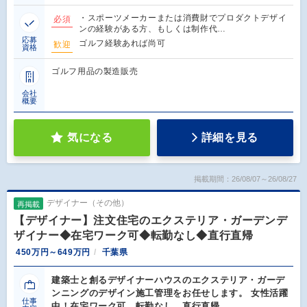
・スポーツメーカーまたは消費財でプロダクトデザイ
必須
ンの経験がある方、もしくは制作代…
応募
ゴルフ経験あれば尚可
歓迎
資格
ゴルフ用品の製造販売
会社
概要
気になる
詳細を見る
掲載期間：26/08/07～26/08/27
デザイナー（その他）
再掲載
【デザイナー】注文住宅のエクステリア・ガーデンデ
ザイナー◆在宅ワーク可◆転勤なし◆直行直帰
450万円～649万円
千葉県
建築士と創るデザイナーハウスのエクステリア・ガーデ
ンニングのデザイン施工管理をお任せします。 女性活躍
仕事
中！在宅ワーク可。転勤なし。直行直帰。