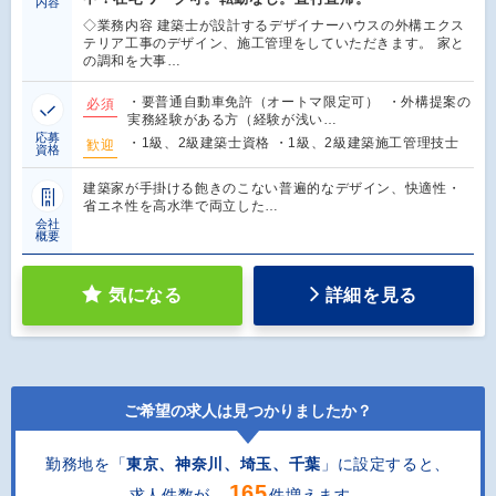
内容
◇業務内容 建築士が設計するデザイナーハウスの外構エクス
テリア工事のデザイン、施工管理をしていただきます。 家と
の調和を大事…
・要普通自動車免許（オートマ限定可） ・外構提案の
必須
実務経験がある方（経験が浅い…
応募
・1級、2級建築士資格 ・1級、2級建築施工管理技士
歓迎
資格
建築家が手掛ける飽きのこない普遍的なデザイン、快適性・
省エネ性を高水準で両立した…
会社
概要
気になる
詳細を見る
ご希望の求人は見つかりましたか？
勤務地を「
東京、神奈川、埼玉、千葉
」に設定すると
、
165
求人件数が、
件増えます。