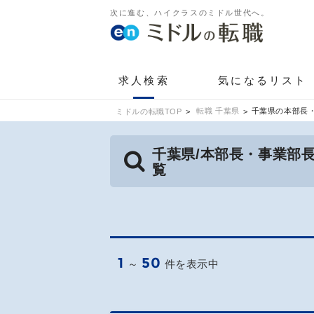
次に進む、ハイクラスのミドル世代へ。
求人検索
気になるリスト
転職 千葉県
千葉県の本部長
ミドルの転職TOP
千葉県/本部長・事業部
覧
1
50
～
件を表示中