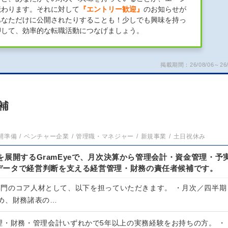
伝わります。それに対して
『エントリー歓迎』
のお知らせが
あなただけに公開されたりすることも！少しでも興味を持っ
押して、効率的な転職活動につなげましょう。
掲載期間：26/08/06～26/
補
開準備
ベンチャー企業
管理職・マネジャー
新規事業
土日祝休み
m」を展開するGramEyeで、月次決算から管理会計・資金管理・予
データで経営判断を支える経営管理・財務の責任者候補です。
理部門のコア人材として、以下を担っていただきます。 ・月次／四半期
め、財務諸表の…
理・財務・管理会計いずれかで5年以上の実務経験をお持ちの方。 ・