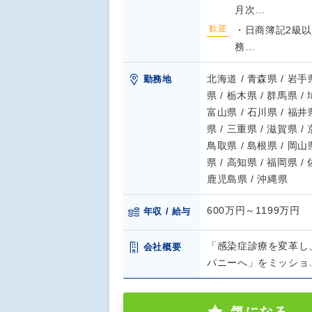
月次…
歓迎
・日商簿記2級以
務…
北海道 / 青森県 / 岩手県
勤務地
県 / 栃木県 / 群馬県 /
富山県 / 石川県 / 福井県
県 / 三重県 / 滋賀県 /
鳥取県 / 島根県 / 岡山県
県 / 高知県 / 福岡県 /
鹿児島県 / 沖縄県
600万円～1199万円
年収 / 給与
「感染症診療を変革し
会社概要
パニーへ」をミッショ