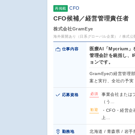
CFO
再掲載
CFO候補／経営管理責任者
株式会社GramEye
海外展開あり（日系グローバル企業）
株式公
医療AI「Mycriu
仕事内容
管理会計を統括し、
ョンです。
GramEyeの経営管
案と実行、全社の予実
必須
事業会社または
応募資格
（う…
歓迎
・CFO・経営企
上…
北海道 / 青森県 / 岩手県
勤務地