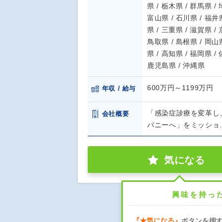
県 / 栃木県 / 群馬県 /
富山県 / 石川県 / 福井県
県 / 三重県 / 滋賀県 /
鳥取県 / 島根県 / 岡山県
県 / 高知県 / 福岡県 /
鹿児島県 / 沖縄県
600万円～1199万円
年収 / 給与
「感染症診療を変革し
会社概要
パニーへ」をミッショ
気になる
興味を持っ
『★気になる』
ボタンを押