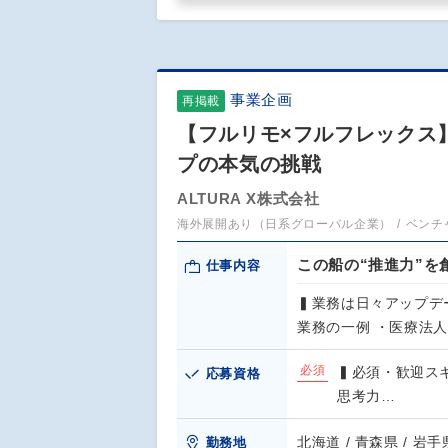
事業企画
再掲載
【フルリモ×フルフレックス】
プの本気の挑戦
ALTURA X株式会社
海外展開あり（日系グローバル企業）
ベンチ
この船の“推進力”を
仕事内容
▍業務は日々アップデ
業務の一例 ・医療法
必須
▍必須・歓迎ス
応募資格
思考力…
北海道 / 青森県 / 岩手県
勤務地