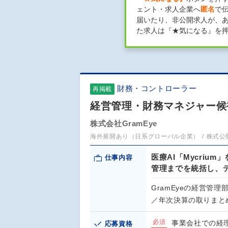
ェント・求人企業へ
匿名
で
届いたり、非公開求人が、
た求人は『★気になる』を
財務・コントローラー
再掲載
経営管理・財務マネジャー候
株式会社GramEye
海外展開あり（日系グローバル企業）
株式公
医療AI「Mycriu
仕事内容
管理までを統括し、
GramEyeの経営管
／年次決算の取りまと
必須
事業会社での経
応募資格