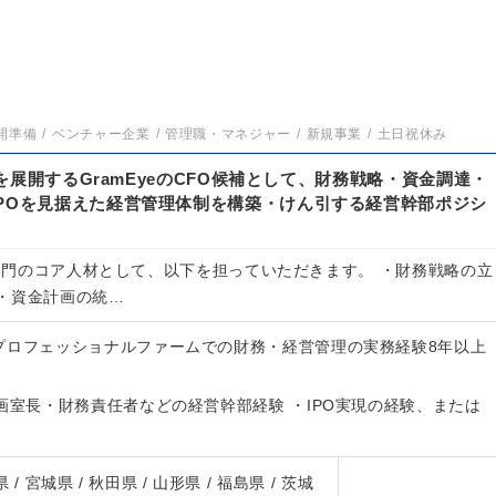
開準備
ベンチャー企業
管理職・マネジャー
新規事業
土日祝休み
m」を展開するGramEyeのCFO候補として、財務戦略・資金調達・
IPOを見据えた経営管理体制を構築・けん引する経営幹部ポジシ
理部門のコア人材として、以下を担っていただきます。 ・財務戦略の立
・資金計画の統…
プロフェッショナルファームでの財務・経営管理の実務経験8年以上
画室長・財務責任者などの経営幹部経験 ・IPO実現の経験、または
 / 宮城県 / 秋田県 / 山形県 / 福島県 / 茨城