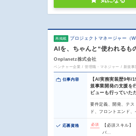
気になる
プロジェクトマネージャー（W
再掲載
AIを、ちゃんと“使われるも
Onplanetz株式会社
ベンチャー企業
管理職・マネジャー
新規事
【AI実務実装歴9年
仕事内容
規事業開発の支援を
ビューも行っていた
要件定義、開発、テス
ド、フロントエンド、
必須
【必須スキル】 
応募資格
バ…