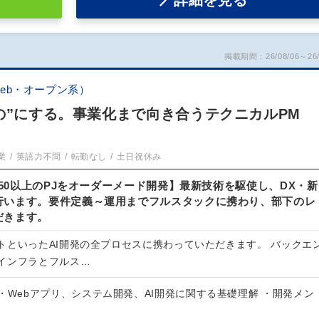
詳細を見る
掲載期間：26/08/06～26/
eb・オープン系）
の”にする。事業化まで向き合うテクニカルPM
業
英語力不問
転勤なし
土日祝休み
/150以上のPJをオーダーメード開発】最新技術を駆使し、DX・新
行います。要件定義～運用までフルスタックに携わり、部下のレ
だきます。
トといったAI開発の全プロセスに携わっていただきます。 バックエ
インフラとフルス…
・Webアプリ、システム開発、AI開発に関する基礎理解 ・開発メン