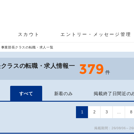
スカウト
エントリー・メッセージ管理
・事業部長クラスの転職・求人一覧
379
長クラスの転職・求人情報一
件
すべて
新着のみ
掲載終了日間近の
1
2
3
…
8
掲載期間：26/08/06～26/