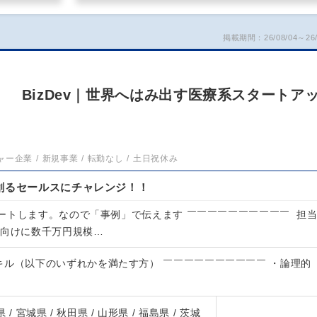
掲載期間：26/08/04～26/
 BizDev｜世界へはみ出す医療系スタートア
ャー企業
新規事業
転勤なし
土日祝休み
創るセールスにチャレンジ！！
ートします。なので「事例」で伝えます ￣￣￣￣￣￣￣￣￣￣ 担
人向けに数千万円規模…
キル（以下のいずれかを満たす方） ￣￣￣￣￣￣￣￣￣￣ ・論理的
 / 宮城県 / 秋田県 / 山形県 / 福島県 / 茨城