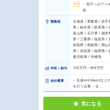
歓迎
・部下へのアーキ
経…
北海道 / 青森県 / 岩手県
勤務地
県 / 栃木県 / 群馬県 /
富山県 / 石川県 / 福井県
県 / 三重県 / 滋賀県 /
鳥取県 / 島根県 / 岡山県
県 / 高知県 / 福岡県 /
鹿児島県 / 沖縄県
750万円～999万円
年収 / 給与
・生成AIやWeb3な
会社概要
を行う企業 ・企…
気になる