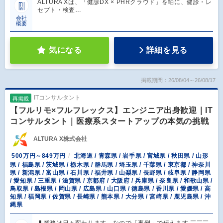
ALTURA Xは、「健診DX × PHRクラウド」を軸に、健診・レ
セプト・検査…
会社
概要
気になる
詳細を見る
掲載期間：26/08/04～26/08/17
ITコンサルタント
再掲載
【フルリモ×フルフレックス】エンジニア出身歓迎｜IT
コンサルタント｜医療系スタートアップの本気の挑戦
ALTURA X株式会社
500万円～849万円
北海道 / 青森県 / 岩手県 / 宮城県 / 秋田県 / 山形
県 / 福島県 / 茨城県 / 栃木県 / 群馬県 / 埼玉県 / 千葉県 / 東京都 / 神奈川
県 / 新潟県 / 富山県 / 石川県 / 福井県 / 山梨県 / 長野県 / 岐阜県 / 静岡県
/ 愛知県 / 三重県 / 滋賀県 / 京都府 / 大阪府 / 兵庫県 / 奈良県 / 和歌山県 /
鳥取県 / 島根県 / 岡山県 / 広島県 / 山口県 / 徳島県 / 香川県 / 愛媛県 / 高
知県 / 福岡県 / 佐賀県 / 長崎県 / 熊本県 / 大分県 / 宮崎県 / 鹿児島県 / 沖
縄県
▍業務は日々変わります。なので「事例」で伝えます ￣￣￣