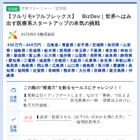
営業マネージャー・管理職
再掲載
【フルリモ×フルフレックス】 BizDev｜世界へはみ
出す医療系スタートアップの本気の挑戦
ALTURA X株式会社
450万円～849万円
北海道 / 青森県 / 岩手県 / 宮城県 / 秋田県 / 山形
県 / 福島県 / 茨城県 / 栃木県 / 群馬県 / 埼玉県 / 千葉県 / 東京都 / 神奈川
県 / 新潟県 / 富山県 / 石川県 / 福井県 / 山梨県 / 長野県 / 岐阜県 / 静岡県
/ 愛知県 / 三重県 / 滋賀県 / 京都府 / 大阪府 / 兵庫県 / 奈良県 / 和歌山県 /
鳥取県 / 島根県 / 岡山県 / 広島県 / 山口県 / 徳島県 / 香川県 / 愛媛県 / 高
知県 / 福岡県 / 佐賀県 / 長崎県 / 熊本県 / 大分県 / 宮崎県 / 鹿児島県 / 沖
縄県
この船の“推進力”を創るセールスにチャレンジ！！
▍業務は日々アップデートします。なので「事例」で伝えま
仕事
す ￣￣￣￣￣￣￣￣￣￣ 担当業務の一例 ・医療法人向けに
内容
数千万円規模…
▍必須・歓迎スキル（以下のいずれかを満たす方） ￣
必須
￣￣￣￣￣￣￣￣￣ ・論理的思考力…
応募
資格