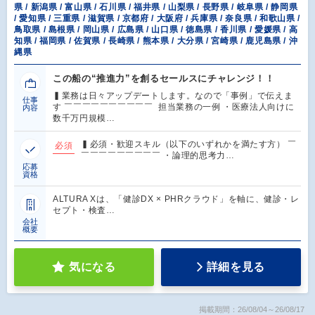
県 / 新潟県 / 富山県 / 石川県 / 福井県 / 山梨県 / 長野県 / 岐阜県 / 静岡県
/ 愛知県 / 三重県 / 滋賀県 / 京都府 / 大阪府 / 兵庫県 / 奈良県 / 和歌山県 /
鳥取県 / 島根県 / 岡山県 / 広島県 / 山口県 / 徳島県 / 香川県 / 愛媛県 / 高
知県 / 福岡県 / 佐賀県 / 長崎県 / 熊本県 / 大分県 / 宮崎県 / 鹿児島県 / 沖
縄県
この船の“推進力”を創るセールスにチャレンジ！！
▍業務は日々アップデートします。なので「事例」で伝えま
仕事
す ￣￣￣￣￣￣￣￣￣￣ 担当業務の一例 ・医療法人向けに
内容
数千万円規模…
▍必須・歓迎スキル（以下のいずれかを満たす方） ￣
必須
￣￣￣￣￣￣￣￣￣ ・論理的思考力…
応募
資格
ALTURA Xは、「健診DX × PHRクラウド」を軸に、健診・レ
セプト・検査…
会社
概要
気になる
詳細を見る
掲載期間：26/08/04～26/08/17