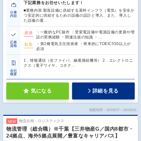
下記業務をお任せいたします！
■業務内容 製造設備に供給する基幹インフラ（電気）を安全か
仕事
つ安定的に供給するための設備の設計と導入、また、導入し
内容
た設備の運…
・一般的なPC操作 ・受変電設備や電源設備の更新や増
必須
設の実務経験 ・関連法規の知識 ・…
応募
・第2種電気主任技術者 ・将来的にTOEIC550以上が
歓迎
資格
必須
1．情報通信（光ファイバ、融着接続機等） 2．エレクトロニ
クス（電子ワイヤ、コネク…
会社
概要
気になる
詳細を見る
掲載期間：26/08/07～26/08/20
物流企画・ロジスティクス
NEW
物流管理（総合職）※千葉【三井物産G／国内8都市・
24拠点、海外5拠点展開／豊富なキャリアパス】