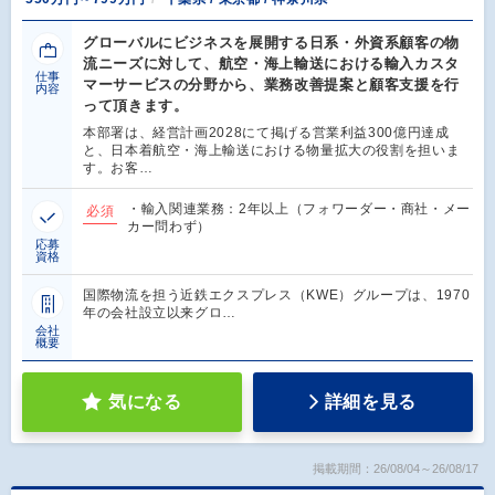
グローバルにビジネスを展開する日系・外資系顧客の物
流ニーズに対して、航空・海上輸送における輸入カスタ
仕事
マーサービスの分野から、業務改善提案と顧客支援を行
内容
って頂きます。
本部署は、経営計画2028にて掲げる営業利益300億円達成
と、日本着航空・海上輸送における物量拡大の役割を担いま
す。お客…
・輸入関連業務：2年以上（フォワーダー・商社・メー
必須
カー問わず）
応募
資格
国際物流を担う近鉄エクスプレス（KWE）グループは、1970
年の会社設立以来グロ…
会社
概要
気になる
詳細を見る
掲載期間：26/08/04～26/08/17