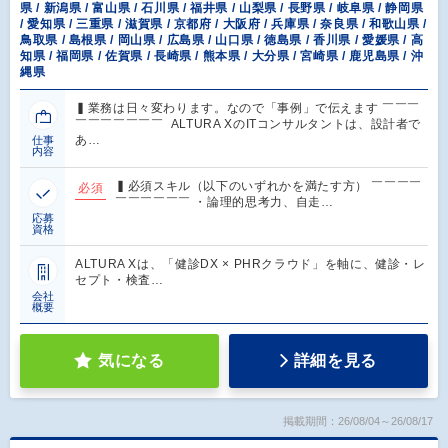
県 / 新潟県 / 富山県 / 石川県 / 福井県 / 山梨県 / 長野県 / 岐阜県 / 静岡県
/ 愛知県 / 三重県 / 滋賀県 / 京都府 / 大阪府 / 兵庫県 / 奈良県 / 和歌山県 /
鳥取県 / 島根県 / 岡山県 / 広島県 / 山口県 / 徳島県 / 香川県 / 愛媛県 / 高
知県 / 福岡県 / 佐賀県 / 長崎県 / 熊本県 / 大分県 / 宮崎県 / 鹿児島県 / 沖
縄県
▍業務は日々変わります。なので「事例」で伝えます ￣￣￣
￣￣￣￣￣￣￣ ALTURA XのITコンサルタントは、設計者で
あ…
仕事
内容
▍必須スキル（以下のいずれかを満たす方） ￣￣￣￣
必須
￣￣￣￣￣￣ ・論理的思考力、自走…
応募
資格
ALTURA Xは、「健診DX × PHRクラウド」を軸に、健診・レ
セプト・検査…
会社
概要
気になる
詳細を見る
掲載期間：26/08/04～26/08/17