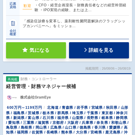
応募
・CFO・経営企画室長・財務責任者などの経営幹部経
歓迎
資格
験 ・IPO実現の経験、または上…
「感染症診療を変革し、薬剤耐性菌問題解決のフラッグシッ
プカンパニーへ」をミッショ…
会社
概要
気になる
詳細を見る
掲載期間：26/08/06～26/08/19
財務・コントローラー
再掲載
経営管理・財務マネジャー候補
株式会社GramEye
600万円～1199万円
北海道 / 青森県 / 岩手県 / 宮城県 / 秋田県 / 山形
県 / 福島県 / 茨城県 / 栃木県 / 群馬県 / 埼玉県 / 千葉県 / 東京都 / 神奈川
県 / 新潟県 / 富山県 / 石川県 / 福井県 / 山梨県 / 長野県 / 岐阜県 / 静岡県
/ 愛知県 / 三重県 / 滋賀県 / 京都府 / 大阪府 / 兵庫県 / 奈良県 / 和歌山県 /
鳥取県 / 島根県 / 岡山県 / 広島県 / 山口県 / 徳島県 / 香川県 / 愛媛県 / 高
知県 / 福岡県 / 佐賀県 / 長崎県 / 熊本県 / 大分県 / 宮崎県 / 鹿児島県 / 沖