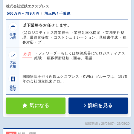
株式会社近鉄エクスプレス
500万円～799万円
埼玉県 / 千葉県
以下業務をお任せします。
(1)ロジスティクス営業担当 ・業務効率化提案 ・業務要件整
仕事
理、最適化提案 ・コストシュミレーション、見積書作成 ・顧
内容
客対応・プ…
・フォワーダーもしくは物流業界にてロジスティクス
必須
経験 ・顧客折衝経験（面会、電話、…
応募
資格
国際物流を担う近鉄エクスプレス（KWE）グループは、1970
年の会社設立以来グロ…
会社
概要
気になる
詳細を見る
掲載期間：26/08/07～26/08/20