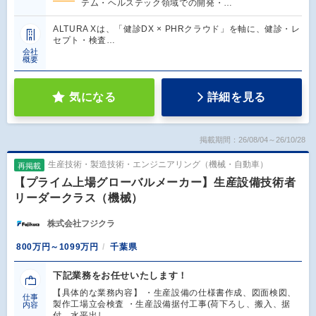
テム・ヘルステック領域での開発・…
ALTURA Xは、「健診DX × PHRクラウド」を軸に、健診・レ
セプト・検査…
会社
概要
気になる
詳細を見る
掲載期間：26/08/04～26/10/28
生産技術・製造技術・エンジニアリング（機械・自動車）
再掲載
【プライム上場グローバルメーカー】生産設備技術者
リーダークラス（機械）
株式会社フジクラ
800万円～1099万円
千葉県
下記業務をお任せいたします！
【具体的な業務内容】 ・生産設備の仕様書作成、図面検図、
仕事
製作工場立会検査 ・生産設備据付工事(荷下ろし、搬入、据
内容
付、水平出し…