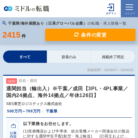
千葉県/海外展開あり（日系グローバル企業）
の転職・求人情報一覧
2415
条件の変更
件
すべて
新着のみ
掲載終了間近
掲載期間：26/08/07～26/08/20
貿易・通関
NEW
通関担当（輸出入）※千葉／成田【3PL・4PL事業／
国内24拠点、海外14拠点／年休126日】
SBS東芝ロジスティクス株式会社
500万円～799万円
千葉県
以下業務をお任せします。
(1)医療機器および半導体、総合電機メーカー関連会社の製品
仕事
に対する通関申告手配(航空・海上輸送) (2)荷主および…
内容