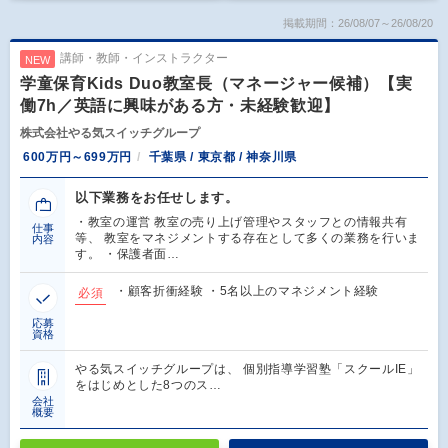
掲載期間：26/08/07～26/08/20
講師・教師・インストラクター
NEW
学童保育Kids Duo教室長（マネージャー候補）【実
働7h／英語に興味がある方・未経験歓迎】
株式会社やる気スイッチグループ
600万円～699万円
千葉県 / 東京都 / 神奈川県
以下業務をお任せします。
・教室の運営 教室の売り上げ管理やスタッフとの情報共有
仕事
等、 教室をマネジメントする存在として多くの業務を行いま
内容
す。 ・保護者面…
・顧客折衝経験 ・5名以上のマネジメント経験
必須
応募
資格
やる気スイッチグループは、 個別指導学習塾「スクールIE」
をはじめとした8つのス…
会社
概要