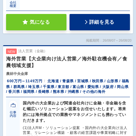
会社
概要
気になる
詳細を見る
掲載期間：26/08/07～26/08/20
法人営業（金融）
NEW
海外営業【大企業向け法人営業／海外駐在機会有／食
農領域支援】
農林中央金庫
600万円～1149万円
北海道 / 青森県 / 宮城県 / 秋田県 / 山形県 / 福島
県 / 群馬県 / 埼玉県 / 千葉県 / 東京都 / 富山県 / 愛知県 / 大阪府 / 岡山県
/ 香川県 / 福岡県 / 長崎県 / 熊本県 / 沖縄県 / その他の海外
国内外の大企業および関連会社向けに金融・非金融を含
む幅広いソリューション提案をお任せいたします。将来
仕事
的には海外拠点での業務やマネジメントにも携わってい
内容
ただきます。
(1)法人RM・ソリューション提案 ・国内外の大企業向け法人
営業、リレーション構築 ・顧客の経営課題や事業戦略に対す