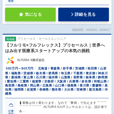
概要
気になる
詳細を見る
掲載期間：26/08/04～26/08/17
プリセールス・セールスエンジニア
再掲載
【フルリモ×フルフレックス】プリセールス｜世界へ
はみ出す医療系スタートアップの本気の挑戦
ALTURA X株式会社
500万円～849万円
北海道 / 青森県 / 岩手県 / 宮城県 / 秋田県 / 山形
県 / 福島県 / 茨城県 / 栃木県 / 群馬県 / 埼玉県 / 千葉県 / 東京都 / 神奈川
県 / 新潟県 / 富山県 / 石川県 / 福井県 / 山梨県 / 長野県 / 岐阜県 / 静岡県
/ 愛知県 / 三重県 / 滋賀県 / 京都府 / 大阪府 / 兵庫県 / 奈良県 / 和歌山県 /
鳥取県 / 島根県 / 岡山県 / 広島県 / 山口県 / 徳島県 / 香川県 / 愛媛県 / 高
知県 / 福岡県 / 佐賀県 / 長崎県 / 熊本県 / 大分県 / 宮崎県 / 鹿児島県 / 沖
縄県
▍業務は日々変わります。なので「事例」で伝えます ￣￣￣
￣￣￣￣￣￣￣ ALTURA XのITコンサルタントは、設計者で
あ…
仕事
内容