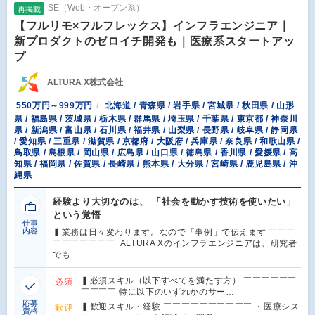
SE（Web・オープン系）
再掲載
【フルリモ×フルフレックス】インフラエンジニア｜
新プロダクトのゼロイチ開発も｜医療系スタートアッ
プ
ALTURA X株式会社
550万円～999万円
北海道 / 青森県 / 岩手県 / 宮城県 / 秋田県 / 山形
県 / 福島県 / 茨城県 / 栃木県 / 群馬県 / 埼玉県 / 千葉県 / 東京都 / 神奈川
県 / 新潟県 / 富山県 / 石川県 / 福井県 / 山梨県 / 長野県 / 岐阜県 / 静岡県
/ 愛知県 / 三重県 / 滋賀県 / 京都府 / 大阪府 / 兵庫県 / 奈良県 / 和歌山県 /
鳥取県 / 島根県 / 岡山県 / 広島県 / 山口県 / 徳島県 / 香川県 / 愛媛県 / 高
知県 / 福岡県 / 佐賀県 / 長崎県 / 熊本県 / 大分県 / 宮崎県 / 鹿児島県 / 沖
縄県
経験より大切なのは、 「社会を動かす技術を使いたい」
という覚悟
仕事
内容
▍業務は日々変わります。なので「事例」で伝えます ￣￣￣
￣￣￣￣￣￣￣ ALTURA Xのインフラエンジニアは、研究者
でも…
▍必須スキル（以下すべてを満たす方） ￣￣￣￣￣￣
必須
￣￣￣￣ 特に以下のいずれかのサー…
応募
▍歓迎スキル・経験 ￣￣￣￣￣￣￣￣￣￣ ・医療シス
歓迎
資格