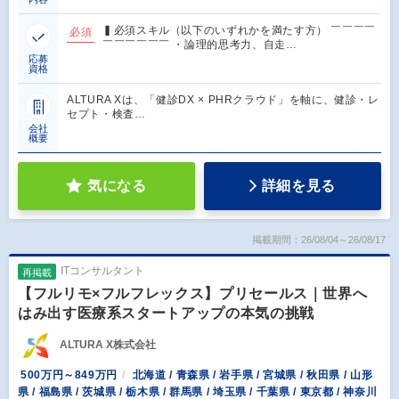
▍必須スキル（以下のいずれかを満たす方） ￣￣￣￣
必須
￣￣￣￣￣￣ ・論理的思考力、自走…
応募
資格
ALTURA Xは、「健診DX × PHRクラウド」を軸に、健診・レ
セプト・検査…
会社
概要
気になる
詳細を見る
掲載期間：26/08/04～26/08/17
ITコンサルタント
再掲載
【フルリモ×フルフレックス】プリセールス｜世界へ
はみ出す医療系スタートアップの本気の挑戦
ALTURA X株式会社
500万円～849万円
北海道 / 青森県 / 岩手県 / 宮城県 / 秋田県 / 山形
県 / 福島県 / 茨城県 / 栃木県 / 群馬県 / 埼玉県 / 千葉県 / 東京都 / 神奈川