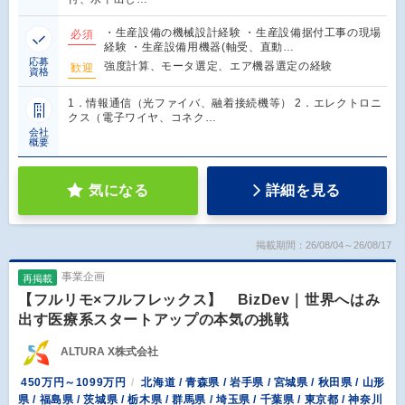
・生産設備の機械設計経験 ・生産設備据付工事の現場
必須
経験 ・生産設備用機器(軸受、直動…
応募
強度計算、モータ選定、エア機器選定の経験
歓迎
資格
1．情報通信（光ファイバ、融着接続機等） 2．エレクトロニ
クス（電子ワイヤ、コネク…
会社
概要
気になる
詳細を見る
掲載期間：26/08/04～26/08/17
事業企画
再掲載
【フルリモ×フルフレックス】 BizDev｜世界へはみ
出す医療系スタートアップの本気の挑戦
ALTURA X株式会社
450万円～1099万円
北海道 / 青森県 / 岩手県 / 宮城県 / 秋田県 / 山形
県 / 福島県 / 茨城県 / 栃木県 / 群馬県 / 埼玉県 / 千葉県 / 東京都 / 神奈川