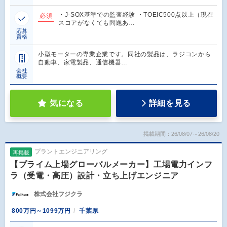
・J-SOX基準での監査経験 ・TOEIC500点以上（現在
必須
スコアがなくても問題あ…
応募
資格
小型モーターの専業企業です。同社の製品は、ラジコンから
自動車、家電製品、通信機器…
会社
概要
気になる
詳細を見る
掲載期間：26/08/07～26/08/20
プラントエンジニアリング
再掲載
【プライム上場グローバルメーカー】工場電力インフ
ラ（受電・高圧）設計・立ち上げエンジニア
株式会社フジクラ
800万円～1099万円
千葉県