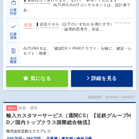
￣￣￣￣￣￣￣ ALTURA XのITコンサルタントは、設計者で
あ…
仕事
内容
▍必須スキル（以下のいずれかを満たす方） ￣￣￣￣
必須
￣￣￣￣￣￣ ・論理的思考力、自走…
応募
資格
ALTURA Xは、「健診DX × PHRクラウド」を軸に、健診・レ
セプト・検査…
会社
概要
気になる
詳細を見る
掲載期間：26/08/04～26/08/20
貿易・通関
NEW
輸入カスタマーサービス（通関CS）【近鉄グループH
D／国内トップクラス国際総合物流】
株式会社近鉄エクスプレス
550万円～799万円
千葉県 / 東京都 / 神奈川県