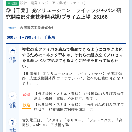
設計・開発エンジニア（機械・メカトロ）
再掲載
◎【千葉】 光ソリューション ライテラジャパン 研
究開発部先進技術開発課/プライム上場_26166
古河電気工業株式会社
600万円～799万円
千葉県
複数の光ファイバを束ねて接続できるようにコネクタ化
するためのコネクタ部材や、それらの組み立てプロセス
仕事
を量産レベルで実現できるように開発を担って頂きた
内容
い。
【配属先】 光ソリューション ライテラジャパン 研究開発
部 先進技術開発課 ライテラジャパン社への在籍出向となり
ます。 【…
【必須経験・スキル・資格】 ※技術系の大学課程修了
必須
以上（機械、電気、応用物理、数学…
応募
【歓迎経験・スキル・資格】 ・光学部品の組み立てプ
歓迎
資格
ロセス、精密機械の制御系設計・開…
古河電工は、「メタル」「ポリマー」「フォトニクス」「高
周波」の4つのコア技術を強…
会社