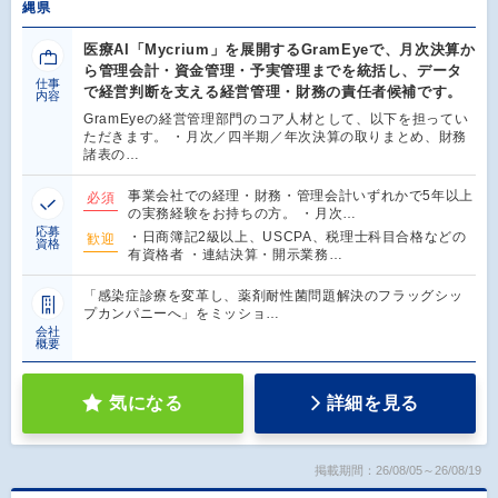
縄県
医療AI「Mycrium」を展開するGramEyeで、月次決算か
ら管理会計・資金管理・予実管理までを統括し、データ
仕事
で経営判断を支える経営管理・財務の責任者候補です。
内容
GramEyeの経営管理部門のコア人材として、以下を担ってい
ただきます。 ・月次／四半期／年次決算の取りまとめ、財務
諸表の…
事業会社での経理・財務・管理会計いずれかで5年以上
必須
の実務経験をお持ちの方。 ・月次…
応募
・日商簿記2級以上、USCPA、税理士科目合格などの
歓迎
資格
有資格者 ・連結決算・開示業務…
「感染症診療を変革し、薬剤耐性菌問題解決のフラッグシッ
プカンパニーへ」をミッショ…
会社
概要
気になる
詳細を見る
掲載期間：26/08/05～26/08/19