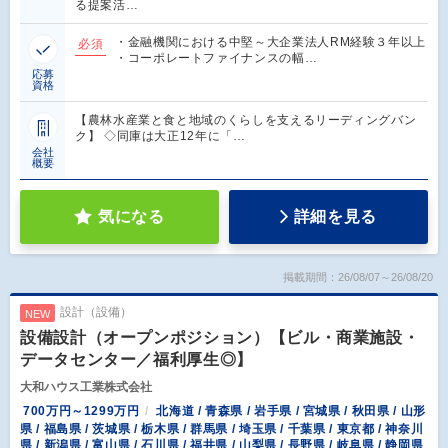
る提案活…
・金融機関における中堅～大企業法人RM経験３年以上
必須
・コーポレートファイナンスの幅…
応募
資格
【農林水産業と食と地域のくらしを支えるリーディングバン
ク】 ◇同庫は大正12年に「…
会社
概要
気になる
詳細を見る
掲載期間：26/08/07～26/08/20
設計（設備）
NEW
設備設計（オープンポジション）【ビル・商業施設・
データセンター／福利厚生◎】
大和ハウス工業株式会社
700万円～1299万円
北海道 / 青森県 / 岩手県 / 宮城県 / 秋田県 / 山形
県 / 福島県 / 茨城県 / 栃木県 / 群馬県 / 埼玉県 / 千葉県 / 東京都 / 神奈川
県 / 新潟県 / 富山県 / 石川県 / 福井県 / 山梨県 / 長野県 / 岐阜県 / 静岡県