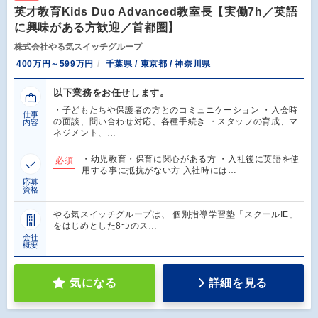
英才教育Kids Duo Advanced教室長【実働7h／英語
に興味がある方歓迎／首都圏】
株式会社やる気スイッチグループ
400万円～599万円
千葉県 / 東京都 / 神奈川県
以下業務をお任せします。
・子どもたちや保護者の方とのコミュニケーション ・入会時
仕事
の面談、問い合わせ対応、各種手続き ・スタッフの育成、マ
内容
ネジメント、…
・幼児教育・保育に関心がある方 ・入社後に英語を使
必須
用する事に抵抗がない方 入社時には…
応募
資格
やる気スイッチグループは、 個別指導学習塾「スクールIE」
をはじめとした8つのス…
会社
概要
気になる
詳細を見る