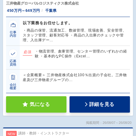
三井物産グローバルロジスティクス株式会社
450万円～649万円
千葉県
以下業務をお任せします。
・商品の保管、流通加工、数値管理、現場改善、安全管理、
仕事
スタッフ管理、顧客対応等 ・商品の入出庫のチェックや管
内容
理、入出庫デー…
・物流管理、倉庫管理、センター管理のいずれかの経
必須
験 ・基本的なPC操作（Excel…
応募
資格
＜企業概要＞ 三井物産株式会社100％出資の子会社。三井物
産及び三井物産グループの…
会社
概要
気になる
詳細を見る
掲載期間：26/08/07～26/08/20
講師・教師・インストラクター
NEW