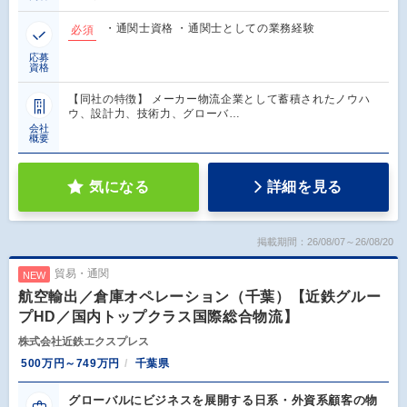
・通関士資格 ・通関士としての業務経験
必須
応募
資格
【同社の特徴】 メーカー物流企業として蓄積されたノウハ
ウ、設計力、技術力、グローバ…
会社
概要
気になる
詳細を見る
掲載期間：26/08/07～26/08/20
貿易・通関
NEW
航空輸出／倉庫オペレーション（千葉）【近鉄グルー
プHD／国内トップクラス国際総合物流】
株式会社近鉄エクスプレス
500万円～749万円
千葉県
グローバルにビジネスを展開する日系・外資系顧客の物