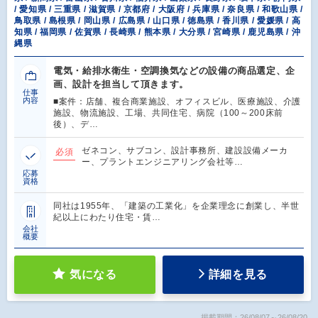
/ 愛知県 / 三重県 / 滋賀県 / 京都府 / 大阪府 / 兵庫県 / 奈良県 / 和歌山県 /
鳥取県 / 島根県 / 岡山県 / 広島県 / 山口県 / 徳島県 / 香川県 / 愛媛県 / 高
知県 / 福岡県 / 佐賀県 / 長崎県 / 熊本県 / 大分県 / 宮崎県 / 鹿児島県 / 沖
縄県
電気・給排水衛生・空調換気などの設備の商品選定、企
画、設計を担当して頂きます。
仕事
内容
■案件：店舗、複合商業施設、オフィスビル、医療施設、介護
施設、物流施設、工場、共同住宅、病院（100～200床前
後）、デ…
ゼネコン、サブコン、設計事務所、建設設備メーカ
必須
ー、プラントエンジニアリング会社等…
応募
資格
同社は1955年、「建築の工業化」を企業理念に創業し、半世
紀以上にわたり住宅・賃…
会社
概要
気になる
詳細を見る
掲載期間：26/08/07～26/08/20