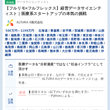
データサイエンティスト
再掲載
【フルリモ×フルフレックス】経営データサイエンテ
ィスト｜医療系スタートアップの本気の挑戦
ALTURA X株式会社
500万円～1199万円
北海道 / 青森県 / 岩手県 / 宮城県 / 秋田県 / 山形
県 / 福島県 / 茨城県 / 栃木県 / 群馬県 / 埼玉県 / 千葉県 / 東京都 / 神奈川
県 / 新潟県 / 富山県 / 石川県 / 福井県 / 山梨県 / 長野県 / 岐阜県 / 静岡県
/ 愛知県 / 三重県 / 滋賀県 / 京都府 / 大阪府 / 兵庫県 / 奈良県 / 和歌山県 /
鳥取県 / 島根県 / 岡山県 / 広島県 / 山口県 / 徳島県 / 香川県 / 愛媛県 / 高
知県 / 福岡県 / 佐賀県 / 長崎県 / 熊本県 / 大分県 / 宮崎県 / 鹿児島県 / 沖
縄県
医療データを“分析資産”ではなく“社会インフラ”として
活かす
仕事
内容
▍業務は日々変わります。なので「事例」で伝えます ￣￣￣
￣￣￣￣￣￣￣ ALTURA Xのデータサイエンティストは、研
究者…
▍必須スキル（以下のいずれかを満たす方） ￣￣￣￣
必須
￣￣￣￣￣￣ ・Pythonによる…
応募
資格