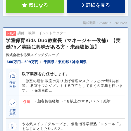
気になる
詳細を見る
掲載期間：26/08/07～26/08/20
講師・教師・インストラクター
NEW
学童保育Kids Duo教室長（マネージャー候補）【実
働7h／英語に興味がある方・未経験歓迎】
株式会社やる気スイッチグループ
600万円～699万円
千葉県 / 東京都 / 神奈川県
以下業務をお任せします。
・教室の運営 教室の売り上げ管理やスタッフとの情報共有
仕事
等、 教室をマネジメントする存在として多くの業務を行いま
内容
す。 ・保護者面…
・顧客折衝経験 ・5名以上のマネジメント経験
必須
応募
資格
やる気スイッチグループは、 個別指導学習塾「スクールIE」
をはじめとした8つのス…