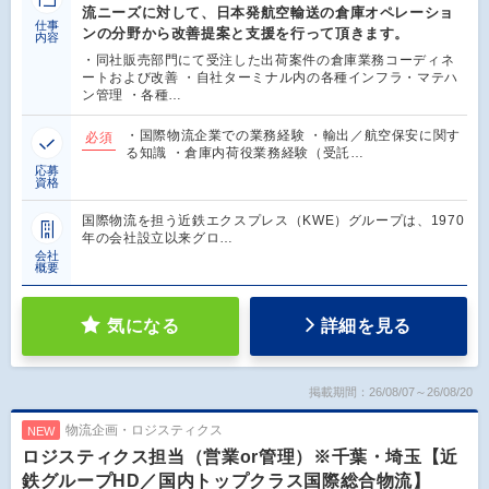
流ニーズに対して、日本発航空輸送の倉庫オペレーショ
仕事
ンの分野から改善提案と支援を行って頂きます。
内容
・同社販売部門にて受注した出荷案件の倉庫業務コーディネ
ートおよび改善 ・自社ターミナル内の各種インフラ・マテハ
ン管理 ・各種…
・国際物流企業での業務経験 ・輸出／航空保安に関す
必須
る知識 ・倉庫内荷役業務経験（受託…
応募
資格
国際物流を担う近鉄エクスプレス（KWE）グループは、1970
年の会社設立以来グロ…
会社
概要
気になる
詳細を見る
掲載期間：26/08/07～26/08/20
物流企画・ロジスティクス
NEW
ロジスティクス担当（営業or管理）※千葉・埼玉【近
鉄グループHD／国内トップクラス国際総合物流】