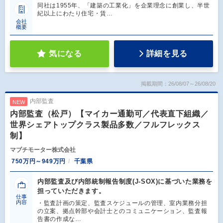
同社は1955年、「建築の工業化」を企業理念に創業し、半世
紀以上にわたり住宅・賃…
会社
概要
気になる
詳細を見る
掲載期間：26/08/07～26/08/20
内部監査
NEW
内部監査（松戸）【マイカー通勤可／代表直下組織／
世界シェアトップクラス製品多数／フルフレックス
制】
マブチモーター株式会社
750万円～949万円
千葉県
内部監査及び内部統制報告制度(J-SOX)に基づいた業務を
担っていただきます。
仕事
内容
・監査計画の策定、監査スケジュールの管理、室内業務分担
の立案、拠点幹部や会計士とのコミュニケーション、監査報
告書の作成な…