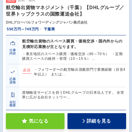
貿易・通関
NEW
航空輸出貨物マネジメント（千葉）【DHLグループ／
世界トップクラスの国際運送会社】
DHLグローバルフォワーディングジャパン株式会社
550万円～749万円
千葉県
航空輸出貨物のスペース購買・価格交渉・国内外からの
見積対応業務が主となります。
仕事
内容
・東京地区のスペース購買・価格交渉（60～70％） ・定期
購買スペースの維持・管理（10～15％） …
・フォワーダーの航空輸出混載部門で業務経験（目安4
必須
年以上） または…
応募
資格
貨物輸送サービスを担うDHLグループの日本法人です。 全世
界に広がる自社ネットワー…
会社
概要
気になる
詳細を見る