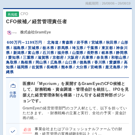
掲載期間：26/08/06～26/08/19
CFO
再掲載
CFO候補／経営管理責任者
株式会社GramEye
600万円～1199万円
北海道 / 青森県 / 岩手県 / 宮城県 / 秋田県 / 山形
県 / 福島県 / 茨城県 / 栃木県 / 群馬県 / 埼玉県 / 千葉県 / 東京都 / 神奈川
県 / 新潟県 / 富山県 / 石川県 / 福井県 / 山梨県 / 長野県 / 岐阜県 / 静岡県
/ 愛知県 / 三重県 / 滋賀県 / 京都府 / 大阪府 / 兵庫県 / 奈良県 / 和歌山県 /
鳥取県 / 島根県 / 岡山県 / 広島県 / 山口県 / 徳島県 / 香川県 / 愛媛県 / 高
知県 / 福岡県 / 佐賀県 / 長崎県 / 熊本県 / 大分県 / 宮崎県 / 鹿児島県 / 沖
縄県
医療AI「Mycrium」を展開するGramEyeのCFO候補と
して、財務戦略・資金調達・管理会計を統括し、IPOを見
仕事
据えた経営管理体制を構築・けん引する経営幹部ポジシ
内容
ョンです。
GramEyeの経営管理部門のコア人材として、以下を担ってい
ただきます。 ・財務戦略の立案と実行、全社の予実・資金計
画の統…
事業会社またはプロフェッショナルファームでの財
必須
務・経営管理の実務経験8年以上（う…