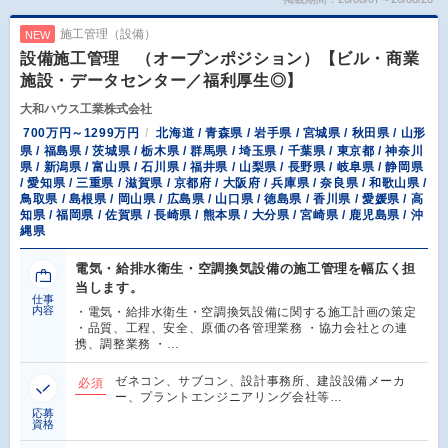
施工管理（設備）
NEW
設備施工管理 （オープンポジション）【ビル・商業
施設・データセンター／福利厚生◎】
大和ハウス工業株式会社
700万円～1299万円
北海道 / 青森県 / 岩手県 / 宮城県 / 秋田県 / 山形
県 / 福島県 / 茨城県 / 栃木県 / 群馬県 / 埼玉県 / 千葉県 / 東京都 / 神奈川
県 / 新潟県 / 富山県 / 石川県 / 福井県 / 山梨県 / 長野県 / 岐阜県 / 静岡県
/ 愛知県 / 三重県 / 滋賀県 / 京都府 / 大阪府 / 兵庫県 / 奈良県 / 和歌山県 /
鳥取県 / 島根県 / 岡山県 / 広島県 / 山口県 / 徳島県 / 香川県 / 愛媛県 / 高
知県 / 福岡県 / 佐賀県 / 長崎県 / 熊本県 / 大分県 / 宮崎県 / 鹿児島県 / 沖
縄県
電気・給排水衛生・空調換気設備の施工管理を幅広く担
当します。
仕事
内容
・電気・給排水衛生・空調換気設備に関する施工計画の策定
・品質、工程、安全、原価の各管理業務 ・協力会社との連
携、調整業務 ・…
ゼネコン、サブコン、設計事務所、建設設備メーカ
必須
ー、プラントエンジニアリング会社等…
応募
資格