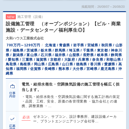
掲載期間：26/08/07～26/08/20
施工管理（設備）
NEW
設備施工管理 （オープンポジション）【ビル・商業
施設・データセンター／福利厚生◎】
大和ハウス工業株式会社
700万円～1299万円
北海道 / 青森県 / 岩手県 / 宮城県 / 秋田県 / 山形
県 / 福島県 / 茨城県 / 栃木県 / 群馬県 / 埼玉県 / 千葉県 / 東京都 / 神奈川
県 / 新潟県 / 富山県 / 石川県 / 福井県 / 山梨県 / 長野県 / 岐阜県 / 静岡県
/ 愛知県 / 三重県 / 滋賀県 / 京都府 / 大阪府 / 兵庫県 / 奈良県 / 和歌山県 /
鳥取県 / 島根県 / 岡山県 / 広島県 / 山口県 / 徳島県 / 香川県 / 愛媛県 / 高
知県 / 福岡県 / 佐賀県 / 長崎県 / 熊本県 / 大分県 / 宮崎県 / 鹿児島県 / 沖
縄県
電気・給排水衛生・空調換気設備の施工管理を幅広く担
当します。
仕事
内容
・電気・給排水衛生・空調換気設備に関する施工計画の策定
・品質、工程、安全、原価の各管理業務 ・協力会社との連
携、調整業務 ・…
ゼネコン、サブコン、設計事務所、建設設備メーカ
必須
ー、プラントエンジニアリング会社等…
応募