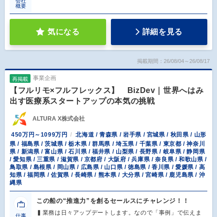
会社
概要
気になる
詳細を見る
掲載期間：26/08/04～26/08/17
事業企画
再掲載
【フルリモ×フルフレックス】 BizDev｜世界へはみ
出す医療系スタートアップの本気の挑戦
ALTURA X株式会社
450万円～1099万円
北海道 / 青森県 / 岩手県 / 宮城県 / 秋田県 / 山形
県 / 福島県 / 茨城県 / 栃木県 / 群馬県 / 埼玉県 / 千葉県 / 東京都 / 神奈川
県 / 新潟県 / 富山県 / 石川県 / 福井県 / 山梨県 / 長野県 / 岐阜県 / 静岡県
/ 愛知県 / 三重県 / 滋賀県 / 京都府 / 大阪府 / 兵庫県 / 奈良県 / 和歌山県 /
鳥取県 / 島根県 / 岡山県 / 広島県 / 山口県 / 徳島県 / 香川県 / 愛媛県 / 高
知県 / 福岡県 / 佐賀県 / 長崎県 / 熊本県 / 大分県 / 宮崎県 / 鹿児島県 / 沖
縄県
この船の“推進力”を創るセールスにチャレンジ！！
▍業務は日々アップデートします。なので「事例」で伝えま
仕事