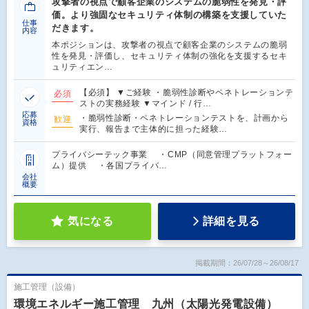
攻撃者の視点で顧客企業のシステムの脆弱性を発見・評
価。より強固なセキュリティ体制の構築を支援していた
仕事
だきます。
内容
本ポジションは、攻撃者の視点で顧客企業のシステムの脆弱
性を発見・評価し、セキュリティ体制の強化を支援するセキ
ュリティエン…
【必須】 ▼ご経験 ・脆弱性診断やペネトレーションテ
必須
ストの実務経験 ▼マインド / 行…
応募
・脆弱性診断・ペネトレーションテストを、計画から
歓迎
資格
実行、報告まで主体的に担った経験…
プライバシーテック事業 ・CMP（同意管理プラットフォー
ム）提供 ・各国プライバ…
会社
概要
気になる
詳細を見る
掲載期間：26/07/28～26/08/17
施工管理（設備）
環境エネルギー施工管理 九州（太陽光発電設備）