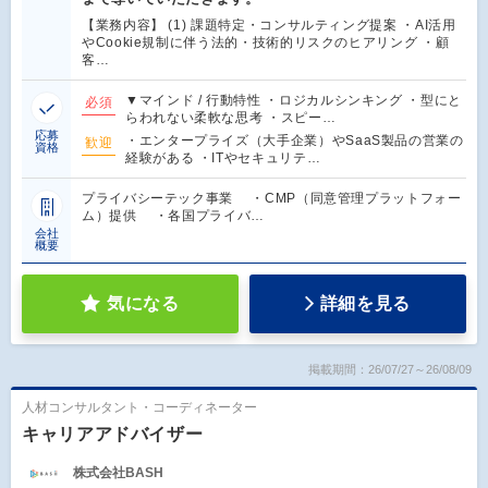
【業務内容】 (1) 課題特定・コンサルティング提案 ・AI活用
やCookie規制に伴う法的・技術的リスクのヒアリング ・顧
客…
▼マインド / 行動特性 ・ロジカルシンキング ・型にと
必須
らわれない柔軟な思考 ・スピー…
応募
・エンタープライズ（大手企業）やSaaS製品の営業の
歓迎
資格
経験がある ・ITやセキュリテ…
プライバシーテック事業 ・CMP（同意管理プラットフォー
ム）提供 ・各国プライバ…
会社
概要
気になる
詳細を見る
掲載期間：26/07/27～26/08/09
人材コンサルタント・コーディネーター
キャリアアドバイザー
株式会社BASH