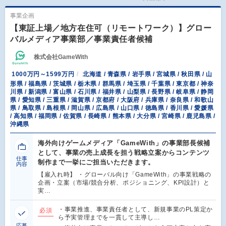
事業企画
【東証上場／地方在住可（リモートワーク）】グロー
バルメディア事業部／事業責任者候補
株式会社GameWith
1000万円～1599万円
北海道 / 青森県 / 岩手県 / 宮城県 / 秋田県 / 山
形県 / 福島県 / 茨城県 / 栃木県 / 群馬県 / 埼玉県 / 千葉県 / 東京都 / 神奈
川県 / 新潟県 / 富山県 / 石川県 / 福井県 / 山梨県 / 長野県 / 岐阜県 / 静岡
県 / 愛知県 / 三重県 / 滋賀県 / 京都府 / 大阪府 / 兵庫県 / 奈良県 / 和歌山
県 / 鳥取県 / 島根県 / 岡山県 / 広島県 / 山口県 / 徳島県 / 香川県 / 愛媛県
/ 高知県 / 福岡県 / 佐賀県 / 長崎県 / 熊本県 / 大分県 / 宮崎県 / 鹿児島県 /
沖縄県
海外向けゲームメディア「GameWith」の事業部長候補
として、事業の売上成長を担う戦略立案からコンテンツ
仕事
制作まで一挙にご担当いただきます。
内容
【雇入れ時】 ・グローバル向け「GameWith」の事業戦略の
企画・立案（市場/競合分析、ポジショニング、KPI設計）と
実…
・事業推進、事業責任者として、新規事業のPL策定か
必須
ら予実管理までを一貫して主導し…
応募