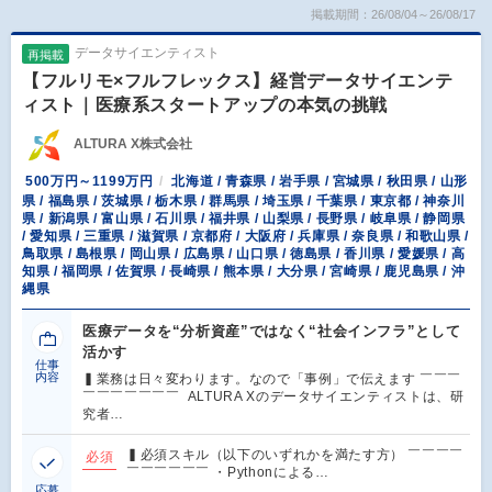
掲載期間：26/08/04～26/08/17
データサイエンティスト
再掲載
【フルリモ×フルフレックス】経営データサイエンテ
ィスト｜医療系スタートアップの本気の挑戦
ALTURA X株式会社
500万円～1199万円
北海道 / 青森県 / 岩手県 / 宮城県 / 秋田県 / 山形
県 / 福島県 / 茨城県 / 栃木県 / 群馬県 / 埼玉県 / 千葉県 / 東京都 / 神奈川
県 / 新潟県 / 富山県 / 石川県 / 福井県 / 山梨県 / 長野県 / 岐阜県 / 静岡県
/ 愛知県 / 三重県 / 滋賀県 / 京都府 / 大阪府 / 兵庫県 / 奈良県 / 和歌山県 /
鳥取県 / 島根県 / 岡山県 / 広島県 / 山口県 / 徳島県 / 香川県 / 愛媛県 / 高
知県 / 福岡県 / 佐賀県 / 長崎県 / 熊本県 / 大分県 / 宮崎県 / 鹿児島県 / 沖
縄県
医療データを“分析資産”ではなく“社会インフラ”として
活かす
仕事
内容
▍業務は日々変わります。なので「事例」で伝えます ￣￣￣
￣￣￣￣￣￣￣ ALTURA Xのデータサイエンティストは、研
究者…
▍必須スキル（以下のいずれかを満たす方） ￣￣￣￣
必須
￣￣￣￣￣￣ ・Pythonによる…
応募