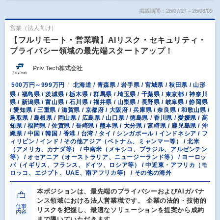
掲載期間：26/07/27～26/08/09
営業（法人向け）
【フルリモート・営業職】AIリスク・セキュリティ・
プライバシー領域の最先端スタートアップ！
Priv Tech株式会社
500万円～999万円
北海道 / 青森県 / 岩手県 / 宮城県 / 秋田県 / 山形
県 / 福島県 / 茨城県 / 栃木県 / 群馬県 / 埼玉県 / 千葉県 / 東京都 / 神奈川
県 / 新潟県 / 富山県 / 石川県 / 福井県 / 山梨県 / 長野県 / 岐阜県 / 静岡県
/ 愛知県 / 三重県 / 滋賀県 / 京都府 / 大阪府 / 兵庫県 / 奈良県 / 和歌山県 /
鳥取県 / 島根県 / 岡山県 / 広島県 / 山口県 / 徳島県 / 香川県 / 愛媛県 / 高
知県 / 福岡県 / 佐賀県 / 長崎県 / 熊本県 / 大分県 / 宮崎県 / 鹿児島県 / 沖
縄県 / 中国 / 韓国 / 香港 / 台湾 / タイ / シンガポール / インドネシア / フ
ィリピン / インド / その他アジア（ベトナム、ミャンマー等） / 北米
（アメリカ、カナダ等） / 中南米（メキシコ、ブラジル、アルゼンチン
等） / オセアニア（オーストラリア、ニュージーランド等） / ヨーロッ
パ（イギリス、フランス、ドイツ、ロシア等） / 中近東・アフリカ（モ
ロッコ、エジプト、UAE、南アフリカ等） / その他の海外
本ポジションは、最先端のプライバシーおよびAIガバナ
ンス領域における法人営業職です。 企業の法的・技術的
仕事
リスクを把握し、最適なソリューションを提案から成約
内容
まで導いていただきます。