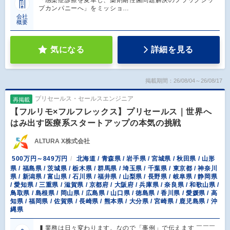
「感染症診療を変革し、薬剤耐性菌問題解決のフラッグシッ
プカンパニーへ」をミッショ…
会社
概要
気になる
詳細を見る
掲載期間：26/08/04～26/08/17
プリセールス・セールスエンジニア
再掲載
【フルリモ×フルフレックス】プリセールス｜世界へ
はみ出す医療系スタートアップの本気の挑戦
ALTURA X株式会社
500万円～849万円
北海道 / 青森県 / 岩手県 / 宮城県 / 秋田県 / 山形
県 / 福島県 / 茨城県 / 栃木県 / 群馬県 / 埼玉県 / 千葉県 / 東京都 / 神奈川
県 / 新潟県 / 富山県 / 石川県 / 福井県 / 山梨県 / 長野県 / 岐阜県 / 静岡県
/ 愛知県 / 三重県 / 滋賀県 / 京都府 / 大阪府 / 兵庫県 / 奈良県 / 和歌山県 /
鳥取県 / 島根県 / 岡山県 / 広島県 / 山口県 / 徳島県 / 香川県 / 愛媛県 / 高
知県 / 福岡県 / 佐賀県 / 長崎県 / 熊本県 / 大分県 / 宮崎県 / 鹿児島県 / 沖
縄県
▍業務は日々変わります。なので「事例」で伝えます ￣￣￣