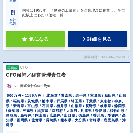
資格
同社は1955年、「建築の工業化」を企業理念に創業し、半世
紀以上にわたり住宅・賃…
会社
概要
気になる
詳細を見る
掲載期間：26/08/06～26/08/19
CFO
再掲載
CFO候補／経営管理責任者
株式会社GramEye
600万円～1199万円
北海道 / 青森県 / 岩手県 / 宮城県 / 秋田県 / 山形
県 / 福島県 / 茨城県 / 栃木県 / 群馬県 / 埼玉県 / 千葉県 / 東京都 / 神奈川
県 / 新潟県 / 富山県 / 石川県 / 福井県 / 山梨県 / 長野県 / 岐阜県 / 静岡県
/ 愛知県 / 三重県 / 滋賀県 / 京都府 / 大阪府 / 兵庫県 / 奈良県 / 和歌山県 /
鳥取県 / 島根県 / 岡山県 / 広島県 / 山口県 / 徳島県 / 香川県 / 愛媛県 / 高
知県 / 福岡県 / 佐賀県 / 長崎県 / 熊本県 / 大分県 / 宮崎県 / 鹿児島県 / 沖
縄県