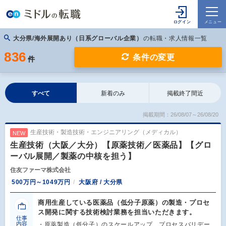
大分県/海外展開あり（日系グローバル企業）
の転職・求人情報一覧
836
条件の変更
件
すべて
新着のみ
掲載終了間近
掲載期間：26/08/07～26/08/20
生産技術・製造技術・エンジニアリング（メディカル）
NEW
生産技術（大阪／大分）【原薬技術／医薬品】【グロ
ーバル展開／製薬の中核を担う】
住友ファーマ株式会社
500万円～1049万円
大阪府 / 大分県
商用生産している医薬品（低分子原薬）の製造・プロセ
ス開発に関する技術検討業務を担当いただきます。
仕事
内容
・原薬製造（低分子）のスケールアップ、プロセスバリデー