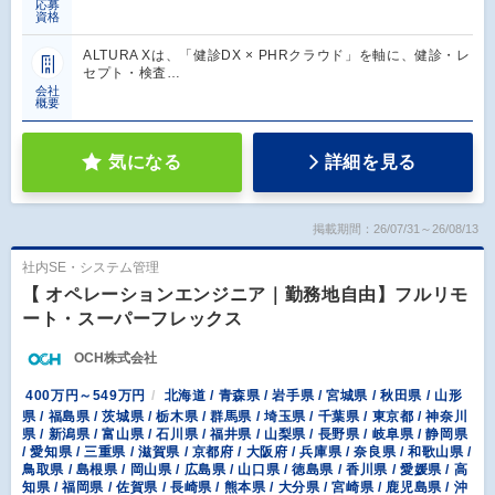
応募
資格
ALTURA Xは、「健診DX × PHRクラウド」を軸に、健診・レ
セプト・検査…
会社
概要
気になる
詳細を見る
掲載期間：26/07/31～26/08/13
社内SE・システム管理
【 オペレーションエンジニア｜勤務地自由】フルリモ
ート・スーパーフレックス
OCH株式会社
400万円～549万円
北海道 / 青森県 / 岩手県 / 宮城県 / 秋田県 / 山形
県 / 福島県 / 茨城県 / 栃木県 / 群馬県 / 埼玉県 / 千葉県 / 東京都 / 神奈川
県 / 新潟県 / 富山県 / 石川県 / 福井県 / 山梨県 / 長野県 / 岐阜県 / 静岡県
/ 愛知県 / 三重県 / 滋賀県 / 京都府 / 大阪府 / 兵庫県 / 奈良県 / 和歌山県 /
鳥取県 / 島根県 / 岡山県 / 広島県 / 山口県 / 徳島県 / 香川県 / 愛媛県 / 高
知県 / 福岡県 / 佐賀県 / 長崎県 / 熊本県 / 大分県 / 宮崎県 / 鹿児島県 / 沖