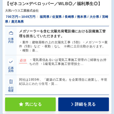
【ゼネコン×デベロッパー／WLB◎／福利厚生◎】
大和ハウス工業株式会社
700万円～1049万円
福岡県 / 佐賀県 / 長崎県 / 熊本県 / 大分県 / 宮崎
県 / 鹿児島県
メガソーラーを含む太陽光発電設備における設備施工管
理を担当していただきます。
仕事
内容
・案件：建物屋根の上の太陽光工事（5割）・メガソーラー案
件（5割）など ・夜勤：なし ※稀に土日出勤があります。
・種類：基…
・電気通信あるいは電気工事施工管理のご経験をお持
必須
ちの方 ・1級電気工事施工管理技士…
応募
資格
同社は1955年、「建築の工業化」を企業理念に創業し、半世
紀以上にわたり住宅・賃…
会社
概要
気になる
詳細を見る