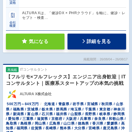
資格
ALTURA Xは、「健診DX × PHRクラウド」を軸に、健診・レ
セプト・検査…
会社
概要
気になる
詳細を見る
掲載期間：26/08/04～26/08/17
ITコンサルタント
再掲載
【フルリモ×フルフレックス】エンジニア出身歓迎｜IT
コンサルタント｜医療系スタートアップの本気の挑戦
ALTURA X株式会社
500万円～849万円
北海道 / 青森県 / 岩手県 / 宮城県 / 秋田県 / 山形
県 / 福島県 / 茨城県 / 栃木県 / 群馬県 / 埼玉県 / 千葉県 / 東京都 / 神奈川
県 / 新潟県 / 富山県 / 石川県 / 福井県 / 山梨県 / 長野県 / 岐阜県 / 静岡県
/ 愛知県 / 三重県 / 滋賀県 / 京都府 / 大阪府 / 兵庫県 / 奈良県 / 和歌山県 /
鳥取県 / 島根県 / 岡山県 / 広島県 / 山口県 / 徳島県 / 香川県 / 愛媛県 / 高
知県 / 福岡県 / 佐賀県 / 長崎県 / 熊本県 / 大分県 / 宮崎県 / 鹿児島県 / 沖