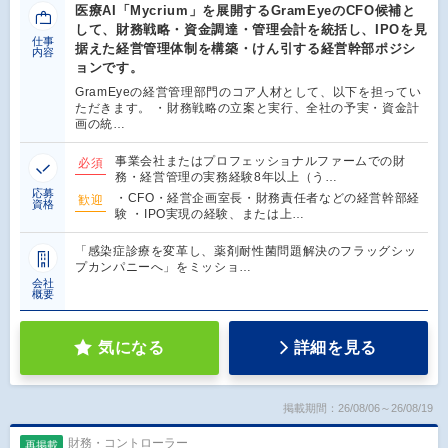
医療AI「Mycrium」を展開するGramEyeのCFO候補と
して、財務戦略・資金調達・管理会計を統括し、IPOを見
仕事
据えた経営管理体制を構築・けん引する経営幹部ポジシ
内容
ョンです。
GramEyeの経営管理部門のコア人材として、以下を担ってい
ただきます。 ・財務戦略の立案と実行、全社の予実・資金計
画の統…
事業会社またはプロフェッショナルファームでの財
必須
務・経営管理の実務経験8年以上（う…
応募
・CFO・経営企画室長・財務責任者などの経営幹部経
歓迎
資格
験 ・IPO実現の経験、または上…
「感染症診療を変革し、薬剤耐性菌問題解決のフラッグシッ
プカンパニーへ」をミッショ…
会社
概要
気になる
詳細を見る
掲載期間：26/08/06～26/08/19
財務・コントローラー
再掲載