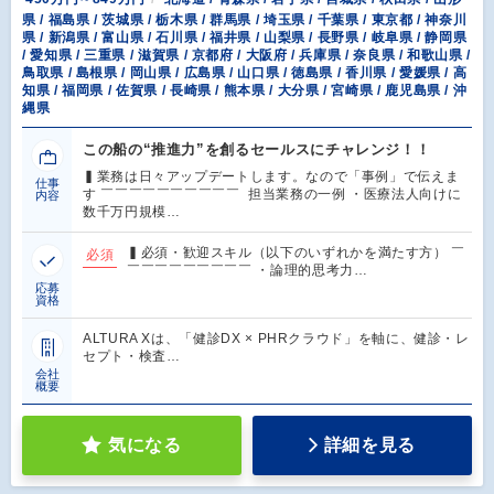
県 / 福島県 / 茨城県 / 栃木県 / 群馬県 / 埼玉県 / 千葉県 / 東京都 / 神奈川
県 / 新潟県 / 富山県 / 石川県 / 福井県 / 山梨県 / 長野県 / 岐阜県 / 静岡県
/ 愛知県 / 三重県 / 滋賀県 / 京都府 / 大阪府 / 兵庫県 / 奈良県 / 和歌山県 /
鳥取県 / 島根県 / 岡山県 / 広島県 / 山口県 / 徳島県 / 香川県 / 愛媛県 / 高
知県 / 福岡県 / 佐賀県 / 長崎県 / 熊本県 / 大分県 / 宮崎県 / 鹿児島県 / 沖
縄県
この船の“推進力”を創るセールスにチャレンジ！！
▍業務は日々アップデートします。なので「事例」で伝えま
仕事
す ￣￣￣￣￣￣￣￣￣￣ 担当業務の一例 ・医療法人向けに
内容
数千万円規模…
▍必須・歓迎スキル（以下のいずれかを満たす方） ￣
必須
￣￣￣￣￣￣￣￣￣ ・論理的思考力…
応募
資格
ALTURA Xは、「健診DX × PHRクラウド」を軸に、健診・レ
セプト・検査…
会社
概要
気になる
詳細を見る