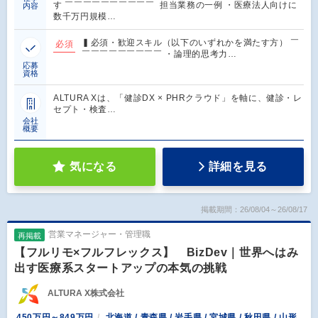
す ￣￣￣￣￣￣￣￣￣￣ 担当業務の一例 ・医療法人向けに
内容
数千万円規模…
▍必須・歓迎スキル（以下のいずれかを満たす方） ￣
必須
￣￣￣￣￣￣￣￣￣ ・論理的思考力…
応募
資格
ALTURA Xは、「健診DX × PHRクラウド」を軸に、健診・レ
セプト・検査…
会社
概要
気になる
詳細を見る
掲載期間：26/08/04～26/08/17
営業マネージャー・管理職
再掲載
【フルリモ×フルフレックス】 BizDev｜世界へはみ
出す医療系スタートアップの本気の挑戦
ALTURA X株式会社
450万円～849万円
北海道 / 青森県 / 岩手県 / 宮城県 / 秋田県 / 山形