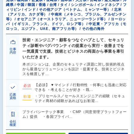
縄県 / 中国 / 韓国 / 香港 / 台湾 / タイ / シンガポール / インドネシア / フ
ィリピン / インド / その他アジア（ベトナム、ミャンマー等） / 北米
（アメリカ、カナダ等） / 中南米（メキシコ、ブラジル、アルゼンチン
等） / オセアニア（オーストラリア、ニュージーランド等） / ヨーロッ
パ（イギリス、フランス、ドイツ、ロシア等） / 中近東・アフリカ（モ
ロッコ、エジプト、UAE、南アフリカ等） / その他の海外
技術・エンジニア・顧客をつなぐハブとして、セキュリ
ティ診断やバグバウンティの提案から実行・改善までを
仕事
一気通貫で支援。技術とビジネスの両面から事業を牽引
内容
いただきます。
本ポジションは、企業のセキュリティ課題に対し技術的視点
から最適なソリューションを設計・提案する、技術とビジネ
スを橋渡しす…
【必須】 ▼マインド / 行動特性 ・何事にも迅速に対応
必須
できる ・考えることが好き ・既…
応募
・プリセールス／セールスエンジニアの経験（セキュ
歓迎
資格
リティ商材の経験があればなお歓迎…
プライバシーテック事業 ・CMP（同意管理プラットフォー
ム）提供 ・各国プライバ…
会社
概要