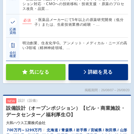
ション対応 ・CMOへの技術移転・技術支援 ・原薬のプロセ
ス改良・品質…
・医薬品メーカーにて5年以上の原薬研究開発（低分
必須
子）または、生産技術業務の経験 ・…
応募
資格
明治創業、住友化学G。アンメット・メディカル・ニーズの高
い3領域（精神神経領域、…
会社
概要
気になる
詳細を見る
掲載期間：26/08/07～26/08/20
設計（設備）
NEW
設備設計（オープンポジション）【ビル・商業施設・
データセンター／福利厚生◎】
大和ハウス工業株式会社
700万円～1299万円
北海道 / 青森県 / 岩手県 / 宮城県 / 秋田県 / 山形