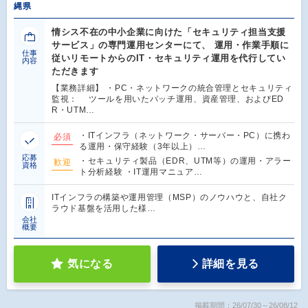
縄県
情シス不在の中小企業に向けた「セキュリティ担当支援
サービス」の専門運用センターにて、 運用・作業手順に
仕事
従いリモートからのIT・セキュリティ運用を代行してい
内容
ただきます
【業務詳細】 ・PC・ネットワークの統合管理とセキュリティ
監視： ツールを用いたパッチ運用、資産管理、およびED
R・UTM…
・ITインフラ（ネットワーク・サーバー・PC）に携わ
必須
る運用・保守経験（3年以上）…
応募
・セキュリティ製品（EDR、UTM等）の運用・アラー
歓迎
資格
ト分析経験 ・IT運用マニュア…
ITインフラの構築や運用管理（MSP）のノウハウと、自社ク
ラウド基盤を活用した様…
会社
概要
気になる
詳細を見る
掲載期間：26/07/30～26/08/12