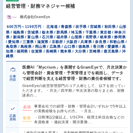
経営管理・財務マネジャー候補
株式会社GramEye
600万円～1199万円
北海道 / 青森県 / 岩手県 / 宮城県 / 秋田県 / 山形
県 / 福島県 / 茨城県 / 栃木県 / 群馬県 / 埼玉県 / 千葉県 / 東京都 / 神奈川
県 / 新潟県 / 富山県 / 石川県 / 福井県 / 山梨県 / 長野県 / 岐阜県 / 静岡県
/ 愛知県 / 三重県 / 滋賀県 / 京都府 / 大阪府 / 兵庫県 / 奈良県 / 和歌山県 /
鳥取県 / 島根県 / 岡山県 / 広島県 / 山口県 / 徳島県 / 香川県 / 愛媛県 / 高
知県 / 福岡県 / 佐賀県 / 長崎県 / 熊本県 / 大分県 / 宮崎県 / 鹿児島県 / 沖
縄県
医療AI「Mycrium」を展開するGramEyeで、月次決算か
ら管理会計・資金管理・予実管理までを統括し、データ
仕事
で経営判断を支える経営管理・財務の責任者候補です。
内容
GramEyeの経営管理部門のコア人材として、以下を担ってい
ただきます。 ・月次／四半期／年次決算の取りまとめ、財務
諸表の…
事業会社での経理・財務・管理会計いずれかで5年以上
必須
の実務経験をお持ちの方。 ・月次…
応募
・日商簿記2級以上、USCPA、税理士科目合格などの
歓迎
資格
有資格者 ・連結決算・開示業務…