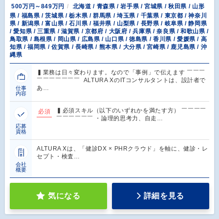
500万円～849万円
北海道 / 青森県 / 岩手県 / 宮城県 / 秋田県 / 山形
県 / 福島県 / 茨城県 / 栃木県 / 群馬県 / 埼玉県 / 千葉県 / 東京都 / 神奈川
県 / 新潟県 / 富山県 / 石川県 / 福井県 / 山梨県 / 長野県 / 岐阜県 / 静岡県
/ 愛知県 / 三重県 / 滋賀県 / 京都府 / 大阪府 / 兵庫県 / 奈良県 / 和歌山県 /
鳥取県 / 島根県 / 岡山県 / 広島県 / 山口県 / 徳島県 / 香川県 / 愛媛県 / 高
知県 / 福岡県 / 佐賀県 / 長崎県 / 熊本県 / 大分県 / 宮崎県 / 鹿児島県 / 沖
縄県
▍業務は日々変わります。なので「事例」で伝えます ￣￣￣
￣￣￣￣￣￣￣ ALTURA XのITコンサルタントは、設計者で
あ…
仕事
内容
▍必須スキル（以下のいずれかを満たす方） ￣￣￣￣
必須
￣￣￣￣￣￣ ・論理的思考力、自走…
応募
資格
ALTURA Xは、「健診DX × PHRクラウド」を軸に、健診・レ
セプト・検査…
会社
概要
気になる
詳細を見る