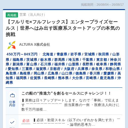
掲載期間：26/08/04～26/08/17
営業（法人向け）
再掲載
【フルリモ×フルフレックス】エンタープライズセー
ルス｜世界へはみ出す医療系スタートアップの本気の
挑戦
ALTURA X株式会社
450万円～849万円
北海道 / 青森県 / 岩手県 / 宮城県 / 秋田県 / 山形
県 / 福島県 / 茨城県 / 栃木県 / 群馬県 / 埼玉県 / 千葉県 / 東京都 / 神奈川
県 / 新潟県 / 富山県 / 石川県 / 福井県 / 山梨県 / 長野県 / 岐阜県 / 静岡県
/ 愛知県 / 三重県 / 滋賀県 / 京都府 / 大阪府 / 兵庫県 / 奈良県 / 和歌山県 /
鳥取県 / 島根県 / 岡山県 / 広島県 / 山口県 / 徳島県 / 香川県 / 愛媛県 / 高
知県 / 福岡県 / 佐賀県 / 長崎県 / 熊本県 / 大分県 / 宮崎県 / 鹿児島県 / 沖
縄県
この船の“推進力”を創るセールスにチャレンジ！！
▍業務は日々アップデートします。なので「事例」で伝えま
仕事
す ￣￣￣￣￣￣￣￣￣￣ 担当業務の一例 ・医療法人向けに
内容
数千万円規模…
▍必須・歓迎スキル（以下のいずれかを満たす方） ￣
必須
￣￣￣￣￣￣￣￣￣ ・論理的思考力…