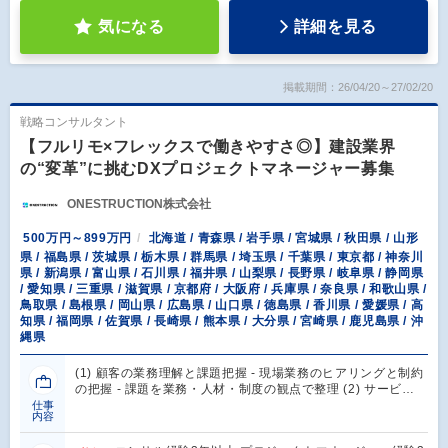
気になる
詳細を見る
掲載期間：26/04/20～27/02/20
戦略コンサルタント
【フルリモ×フレックスで働きやすさ◎】建設業界
の“変革”に挑むDXプロジェクトマネージャー募集
ONESTRUCTION株式会社
500万円～899万円
北海道 / 青森県 / 岩手県 / 宮城県 / 秋田県 / 山形
県 / 福島県 / 茨城県 / 栃木県 / 群馬県 / 埼玉県 / 千葉県 / 東京都 / 神奈川
県 / 新潟県 / 富山県 / 石川県 / 福井県 / 山梨県 / 長野県 / 岐阜県 / 静岡県
/ 愛知県 / 三重県 / 滋賀県 / 京都府 / 大阪府 / 兵庫県 / 奈良県 / 和歌山県 /
鳥取県 / 島根県 / 岡山県 / 広島県 / 山口県 / 徳島県 / 香川県 / 愛媛県 / 高
知県 / 福岡県 / 佐賀県 / 長崎県 / 熊本県 / 大分県 / 宮崎県 / 鹿児島県 / 沖
縄県
(1) 顧客の業務理解と課題把握 - 現場業務のヒアリングと制約
の把握 - 課題を業務・人材・制度の観点で整理 (2) サービ…
仕事
内容