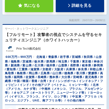
気になる
詳細を見る
掲載期間：26/07/29～26/08/11
サーバ・ネットワークエンジニア
【フルリモート】攻撃者の視点でシステムを守るセキ
ュリティエンジニア（ホワイトハッカー）
Priv Tech株式会社
600万円～999万円
北海道 / 青森県 / 岩手県 / 宮城県 / 秋田県 / 山形
県 / 福島県 / 茨城県 / 栃木県 / 群馬県 / 埼玉県 / 千葉県 / 東京都 / 神奈川
県 / 新潟県 / 富山県 / 石川県 / 福井県 / 山梨県 / 長野県 / 岐阜県 / 静岡県
/ 愛知県 / 三重県 / 滋賀県 / 京都府 / 大阪府 / 兵庫県 / 奈良県 / 和歌山県 /
鳥取県 / 島根県 / 岡山県 / 広島県 / 山口県 / 徳島県 / 香川県 / 愛媛県 / 高
知県 / 福岡県 / 佐賀県 / 長崎県 / 熊本県 / 大分県 / 宮崎県 / 鹿児島県 / 沖
縄県 / 中国 / 韓国 / 香港 / 台湾 / タイ / シンガポール / インドネシア / フ
ィリピン / インド / その他アジア（ベトナム、ミャンマー等） / 北米
（アメリカ、カナダ等） / 中南米（メキシコ、ブラジル、アルゼンチン
等） / オセアニア（オーストラリア、ニュージーランド等） / ヨーロッ
パ（イギリス、フランス、ドイツ、ロシア等） / 中近東・アフリカ（モ
ロッコ、エジプト、UAE、南アフリカ等） / その他の海外