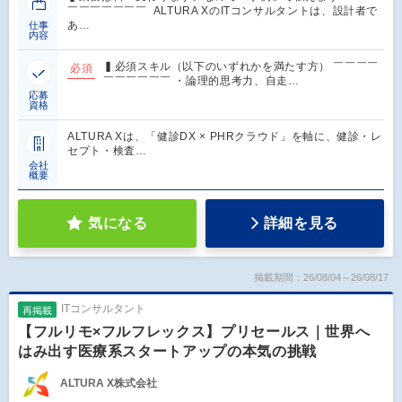
￣￣￣￣￣￣￣ ALTURA XのITコンサルタントは、設計者で
あ…
仕事
内容
▍必須スキル（以下のいずれかを満たす方） ￣￣￣￣
必須
￣￣￣￣￣￣ ・論理的思考力、自走…
応募
資格
ALTURA Xは、「健診DX × PHRクラウド」を軸に、健診・レ
セプト・検査…
会社
概要
気になる
詳細を見る
掲載期間：26/08/04～26/08/17
ITコンサルタント
再掲載
【フルリモ×フルフレックス】プリセールス｜世界へ
はみ出す医療系スタートアップの本気の挑戦
ALTURA X株式会社