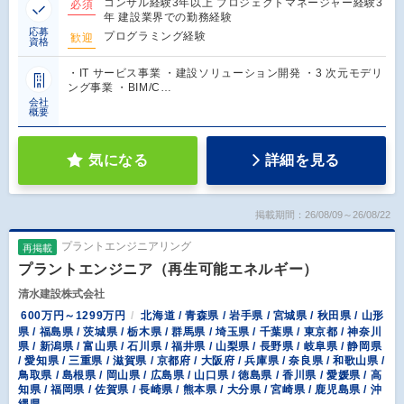
コンサル経験3年以上 プロジェクトマネージャー経験3
必須
年 建設業界での勤務経験
応募
プログラミング経験
歓迎
資格
・IT サービス事業 ・建設ソリューション開発 ・3 次元モデリ
ング事業 ・BIM/C…
会社
概要
気になる
詳細を見る
掲載期間：26/08/09～26/08/22
プラントエンジニアリング
再掲載
プラントエンジニア（再生可能エネルギー）
清水建設株式会社
600万円～1299万円
北海道 / 青森県 / 岩手県 / 宮城県 / 秋田県 / 山形
県 / 福島県 / 茨城県 / 栃木県 / 群馬県 / 埼玉県 / 千葉県 / 東京都 / 神奈川
県 / 新潟県 / 富山県 / 石川県 / 福井県 / 山梨県 / 長野県 / 岐阜県 / 静岡県
/ 愛知県 / 三重県 / 滋賀県 / 京都府 / 大阪府 / 兵庫県 / 奈良県 / 和歌山県 /
鳥取県 / 島根県 / 岡山県 / 広島県 / 山口県 / 徳島県 / 香川県 / 愛媛県 / 高
知県 / 福岡県 / 佐賀県 / 長崎県 / 熊本県 / 大分県 / 宮崎県 / 鹿児島県 / 沖