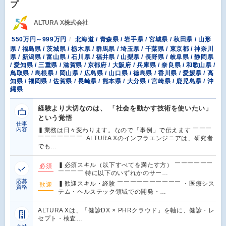
プ
ALTURA X株式会社
550万円～999万円
北海道 / 青森県 / 岩手県 / 宮城県 / 秋田県 / 山形
県 / 福島県 / 茨城県 / 栃木県 / 群馬県 / 埼玉県 / 千葉県 / 東京都 / 神奈川
県 / 新潟県 / 富山県 / 石川県 / 福井県 / 山梨県 / 長野県 / 岐阜県 / 静岡県
/ 愛知県 / 三重県 / 滋賀県 / 京都府 / 大阪府 / 兵庫県 / 奈良県 / 和歌山県 /
鳥取県 / 島根県 / 岡山県 / 広島県 / 山口県 / 徳島県 / 香川県 / 愛媛県 / 高
知県 / 福岡県 / 佐賀県 / 長崎県 / 熊本県 / 大分県 / 宮崎県 / 鹿児島県 / 沖
縄県
経験より大切なのは、 「社会を動かす技術を使いたい」
という覚悟
仕事
内容
▍業務は日々変わります。なので「事例」で伝えます ￣￣￣
￣￣￣￣￣￣￣ ALTURA Xのインフラエンジニアは、研究者
でも…
▍必須スキル（以下すべてを満たす方） ￣￣￣￣￣￣
必須
￣￣￣￣ 特に以下のいずれかのサー…
応募
▍歓迎スキル・経験 ￣￣￣￣￣￣￣￣￣￣ ・医療シス
歓迎
資格
テム・ヘルステック領域での開発・…
ALTURA Xは、「健診DX × PHRクラウド」を軸に、健診・レ
セプト・検査…