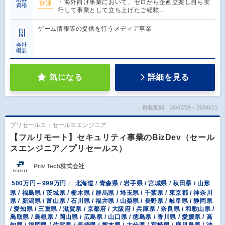
・海外向け事業において、ゼロから企画立案し自ら実
歓迎
資格
行して事業として立ち上げたご経験…
ゲーム情報等の提供を行うメディア事業
会社
概要
気になる
詳細を見る
掲載期間：26/07/29～26/08/11
プリセールス・セールスエンジニア
【フルリモート】セキュリティ事業のBizDev（セール
スエンジニア／プリセールス）
Priv Tech株式会社
500万円～999万円
北海道 / 青森県 / 岩手県 / 宮城県 / 秋田県 / 山形
県 / 福島県 / 茨城県 / 栃木県 / 群馬県 / 埼玉県 / 千葉県 / 東京都 / 神奈川
県 / 新潟県 / 富山県 / 石川県 / 福井県 / 山梨県 / 長野県 / 岐阜県 / 静岡県
/ 愛知県 / 三重県 / 滋賀県 / 京都府 / 大阪府 / 兵庫県 / 奈良県 / 和歌山県 /
鳥取県 / 島根県 / 岡山県 / 広島県 / 山口県 / 徳島県 / 香川県 / 愛媛県 / 高
知県 / 福岡県 / 佐賀県 / 長崎県 / 熊本県 / 大分県 / 宮崎県 / 鹿児島県 / 沖