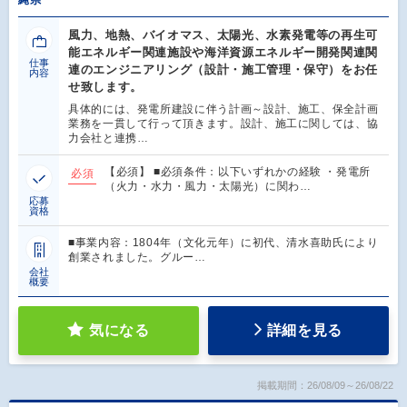
縄県
風力、地熱、バイオマス、太陽光、水素発電等の再生可
能エネルギー関連施設や海洋資源エネルギー開発関連関
仕事
連のエンジニアリング（設計・施工管理・保守）をお任
内容
せ致します。
具体的には、発電所建設に伴う計画～設計、施工、保全計画
業務を一貫して行って頂きます。設計、施工に関しては、協
力会社と連携…
【必須】 ■必須条件：以下いずれかの経験 ・発電所
必須
（火力・水力・風力・太陽光）に関わ…
応募
資格
■事業内容：1804年（文化元年）に初代、清水喜助氏により
創業されました。グルー…
会社
概要
気になる
詳細を見る
掲載期間：26/08/09～26/08/22