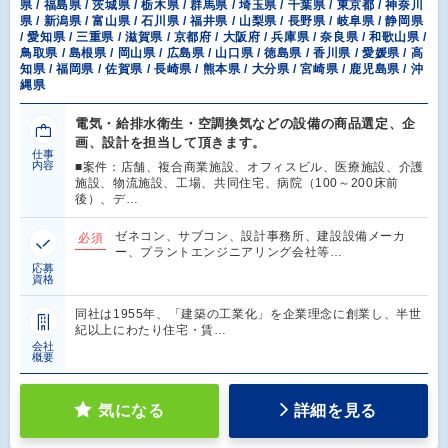
県 / 福島県 / 茨城県 / 栃木県 / 群馬県 / 埼玉県 / 千葉県 / 東京都 / 神奈川
県 / 新潟県 / 富山県 / 石川県 / 福井県 / 山梨県 / 長野県 / 岐阜県 / 静岡県
/ 愛知県 / 三重県 / 滋賀県 / 京都府 / 大阪府 / 兵庫県 / 奈良県 / 和歌山県 /
鳥取県 / 島根県 / 岡山県 / 広島県 / 山口県 / 徳島県 / 香川県 / 愛媛県 / 高
知県 / 福岡県 / 佐賀県 / 長崎県 / 熊本県 / 大分県 / 宮崎県 / 鹿児島県 / 沖
縄県
電気・給排水衛生・空調換気などの設備の商品選定、企
画、設計を担当して頂きます。
仕事
内容
■案件：店舗、複合商業施設、オフィスビル、医療施設、介護
施設、物流施設、工場、共同住宅、病院（100～200床前
後）、デ…
ゼネコン、サブコン、設計事務所、建設設備メーカ
必須
ー、プラントエンジニアリング会社等…
応募
資格
同社は1955年、「建築の工業化」を企業理念に創業し、半世
紀以上にわたり住宅・賃…
会社
概要
気になる
詳細を見る