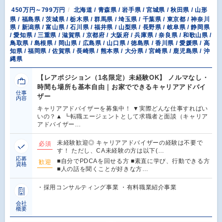
450万円～799万円
北海道 / 青森県 / 岩手県 / 宮城県 / 秋田県 / 山形
県 / 福島県 / 茨城県 / 栃木県 / 群馬県 / 埼玉県 / 千葉県 / 東京都 / 神奈川
県 / 新潟県 / 富山県 / 石川県 / 福井県 / 山梨県 / 長野県 / 岐阜県 / 静岡県
/ 愛知県 / 三重県 / 滋賀県 / 京都府 / 大阪府 / 兵庫県 / 奈良県 / 和歌山県 /
鳥取県 / 島根県 / 岡山県 / 広島県 / 山口県 / 徳島県 / 香川県 / 愛媛県 / 高
知県 / 福岡県 / 佐賀県 / 長崎県 / 熊本県 / 大分県 / 宮崎県 / 鹿児島県 / 沖
縄県
【レアポジション（1名限定）未経験OK】 ノルマなし・
時間も場所も基本自由｜お家でできるキャリアアドバイ
仕事
ザー
内容
キャリアアドバイザーを募集中！ ▼実際どんな仕事すればい
いの？▲ ┗転職エージェントとして求職者と面談（キャリア
アドバイザー…
未経験歓迎◎ キャリアアドバイザーの経験は不要で
必須
す！ ただし、CA未経験の方は以下(…
応募
■自分でPDCAを回せる方 ■素直に学び、行動できる方
歓迎
資格
■人の話を聞くことが好きな方…
・採用コンサルティング事業 ・有料職業紹介事業
会社
概要