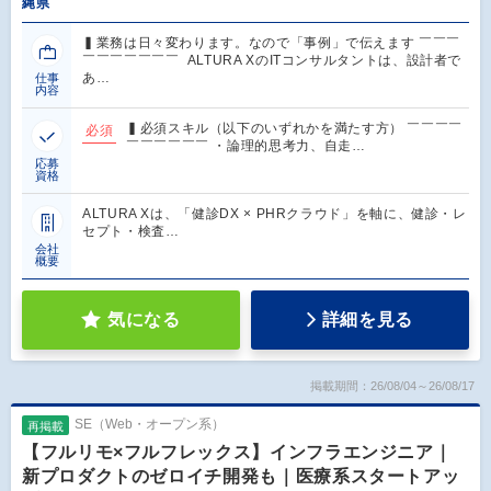
縄県
▍業務は日々変わります。なので「事例」で伝えます ￣￣￣
￣￣￣￣￣￣￣ ALTURA XのITコンサルタントは、設計者で
あ…
仕事
内容
▍必須スキル（以下のいずれかを満たす方） ￣￣￣￣
必須
￣￣￣￣￣￣ ・論理的思考力、自走…
応募
資格
ALTURA Xは、「健診DX × PHRクラウド」を軸に、健診・レ
セプト・検査…
会社
概要
気になる
詳細を見る
掲載期間：26/08/04～26/08/17
SE（Web・オープン系）
再掲載
【フルリモ×フルフレックス】インフラエンジニア｜
新プロダクトのゼロイチ開発も｜医療系スタートアッ