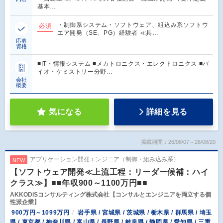
基本…
・制御系システム・ソフトウェア、組込み系ソフトウ
必須
エア開発（SE、PG）経験者 ≪具…
応募
資格
■IT・情報システム ■メカトロニクス・エレクトロニクス ■バ
イオ・ケミストリー分野…
会社
概要
気になる
詳細を見る
掲載期間：26/08/07～26/08/20
アプリケーション開発エンジニア（制御・組み込み系）
NEW
【ソフトウェア開発≪上流工程：リーダー候補：ハイ
クラス≫】■■年収900～1100万円■■
AKKODiSコンサルティング株式会社【コンサルとエンジニアを両立する個
性派企業】
900万円～1099万円
岩手県 / 宮城県 / 茨城県 / 栃木県 / 群馬県 / 埼玉
県 / 東京都 / 神奈川県 / 富山県 / 長野県 / 岐阜県 / 静岡県 / 愛知県 / 三重