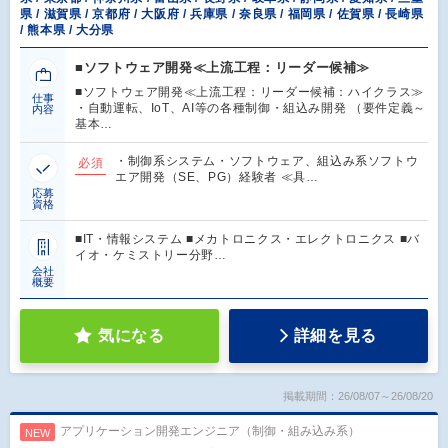
県 / 滋賀県 / 京都府 / 大阪府 / 兵庫県 / 奈良県 / 福岡県 / 佐賀県 / 長崎県
/ 熊本県 / 大分県
■ソフトウェア開発≪上流工程：リーダー候補≫
■ソフトウェア開発≪上流工程：リーダー候補：ハイクラス≫
仕事
・自動運転、IoT、AI等の各種制御・組込み開発 （要件定義～
内容
基本…
・制御系システム・ソフトウェア、組込み系ソフトウ
必須
エア開発（SE、PG）経験者 ≪具…
応募
資格
■IT・情報システム ■メカトロニクス・エレクトロニクス ■バ
イオ・ケミストリー分野…
会社
概要
気になる
詳細を見る
掲載期間：26/08/07～26/08/20
アプリケーション開発エンジニア（制御・組み込み系）
NEW