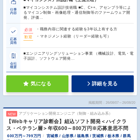
■マイコンシステム設計技術職 ■C、C++、アセンブラ等によ
仕事
るマイコン制御・画像処理・通信制御等のファームウェア開
内容
発、評価…
・職務内容に関連する経験を3年以上有する方
必須
・マネジメント経験（リーダー経験も可）
歓迎
応募
資格
■エンジニアリングソリューション事業 （機械設計、電気・電
子設計、ソフトウェア開発…
会社
概要
気になる
詳細を見る
掲載期間：26/08/07～26/08/20
アプリケーション開発エンジニア（制御・組み込み系）
NEW
【Webキャリア診断会】組込ソフト開発＜ハイクラ
ス・ベテラン層＞年収600～800万円※応募意思不問
600万円～799万円
宮城県 / 山形県 / 福島県 / 茨城県 / 栃木県 / 群馬