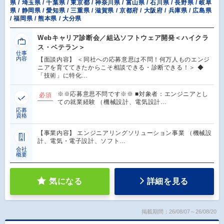
県 / 埼玉県 / 千葉県 / 東京都 / 神奈川県 / 富山県 / 石川県 / 長野県 / 岐阜
県 / 静岡県 / 愛知県 / 三重県 / 滋賀県 / 京都府 / 大阪府 / 兵庫県 / 広島県
/ 福岡県 / 熊本県 / 大分県
Webキャリア診断会／組込ソフトウェア開発＜ハイクラ
ス・ベテラン＞
仕事
内容
【面談内容】 ＜同社への応募意思は不問！何万人ものエンジ
ニアを育ててきたからこそ相談できる・診断できる！＞ ◆
「技術」に特化…
※※応募意思不問です※※ ■対象者：エンジニアとし
必須
ての就業経験 （機械設計、電気設計…
応募
資格
【事業内容】 エンジニアリングソリューション事業 （機械設
計、電気・電子設計、ソフト…
会社
概要
気になる
詳細を見る
掲載期間：26/08/07～26/08/20