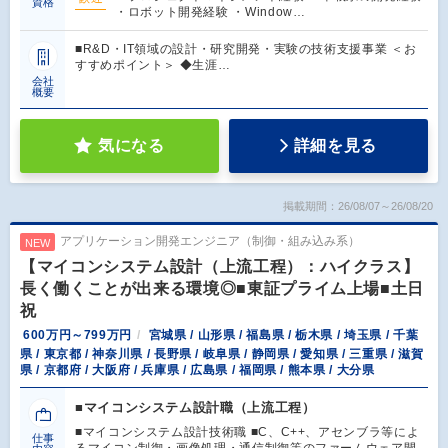
資格
・ロボット開発経験 ・Window…
■R&D・IT領域の設計・研究開発・実験の技術支援事業 ＜お
すすめポイント＞ ◆生涯…
会社
概要
気になる
詳細を見る
掲載期間：26/08/07～26/08/20
アプリケーション開発エンジニア（制御・組み込み系）
NEW
【マイコンシステム設計（上流工程）：ハイクラス】
長く働くことが出来る環境◎■東証プライム上場■土日
祝
600万円～799万円
宮城県 / 山形県 / 福島県 / 栃木県 / 埼玉県 / 千葉
県 / 東京都 / 神奈川県 / 長野県 / 岐阜県 / 静岡県 / 愛知県 / 三重県 / 滋賀
県 / 京都府 / 大阪府 / 兵庫県 / 広島県 / 福岡県 / 熊本県 / 大分県
■マイコンシステム設計職（上流工程）
■マイコンシステム設計技術職 ■C、C++、アセンブラ等によ
仕事