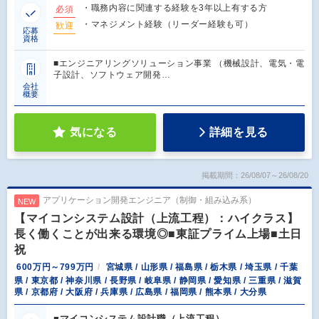
・職務内容に関連する経験を3年以上有する方
必須
・マネジメント経験（リーダー経験も可）
歓迎
応募
資格
■エンジニアリングソリューション事業 （機械設計、電気・電
子設計、ソフトウェア開発…
会社
概要
気になる
詳細を見る
掲載期間：26/08/07～26/08/20
アプリケーション開発エンジニア（制御・組み込み系）
NEW
【マイコンシステム設計（上流工程）：ハイクラス】
長く働くことが出来る環境◎■東証プライム上場■土日
祝
600万円～799万円
宮城県 / 山形県 / 福島県 / 栃木県 / 埼玉県 / 千葉
県 / 東京都 / 神奈川県 / 長野県 / 岐阜県 / 静岡県 / 愛知県 / 三重県 / 滋賀
県 / 京都府 / 大阪府 / 兵庫県 / 広島県 / 福岡県 / 熊本県 / 大分県
■マイコンシステム設計職（上流工程）