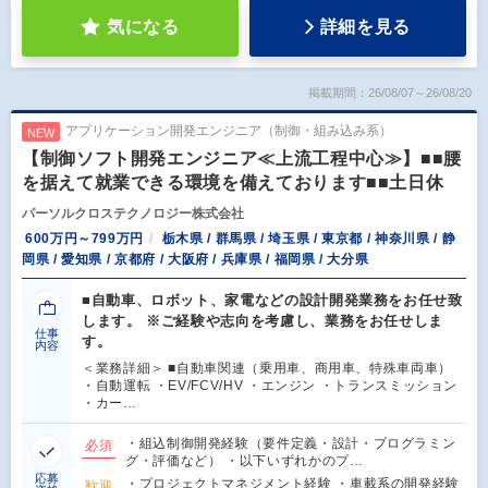
気になる
詳細を見る
掲載期間：26/08/07～26/08/20
アプリケーション開発エンジニア（制御・組み込み系）
NEW
【制御ソフト開発エンジニア≪上流工程中心≫】■■腰
を据えて就業できる環境を備えております■■土日休
パーソルクロステクノロジー株式会社
600万円～799万円
栃木県 / 群馬県 / 埼玉県 / 東京都 / 神奈川県 / 静
岡県 / 愛知県 / 京都府 / 大阪府 / 兵庫県 / 福岡県 / 大分県
■自動車、ロボット、家電などの設計開発業務をお任せ致
します。 ※ご経験や志向を考慮し、業務をお任せしま
仕事
す。
内容
＜業務詳細＞ ■自動車関連（乗用車、商用車、特殊車両車）
・自動運転 ・EV/FCV/HV ・エンジン ・トランスミッション
・カー…
・組込制御開発経験（要件定義・設計・プログラミン
必須
グ・評価など） ・以下いずれかのプ…
応募
・プロジェクトマネジメント経験 ・車載系の開発経験
歓迎