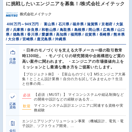
に挑戦したいエンジニアを募集！/株式会社メイテック
株式会社メイテック
400万円～949万円
富山県 / 石川県 / 福井県 / 滋賀県 / 京都府 / 大阪
府 / 兵庫県 / 奈良県 / 和歌山県 / 鳥取県 / 島根県 / 岡山県 / 広島県 / 山口
県 / 徳島県 / 香川県 / 愛媛県 / 高知県 / 福岡県 / 佐賀県 / 長崎県 / 熊本県
/ 大分県 / 宮崎県 / 鹿児島県 / 沖縄県
・日本のモノづくりを支える大手メーカー様の取引数常
時1300社。 ・モノづくりの研究開発や企画構想など質の
仕事
高い案件に関われます。 ・エンジニアの市場価値向上を
内容
ミッションとし最適な働き方をご提案いたします。
【プロジェクト例】 ・【富山ものづくり】MSエンジニア大募
集！とことん設計業務！自分の力を試してみませんか？生活
と仕事の両…
【必須（MUST）】 マイコンシステムや組込制御など
必須
の開発や設計などの経験がある方…
応募
マイコンシステム設計エンジニアに関連する資格や実
歓迎
資格
務経験
エンジニアリングソリューション事業 （機械設計、電気・電
子設計、ソフトウェア開発、…
会社