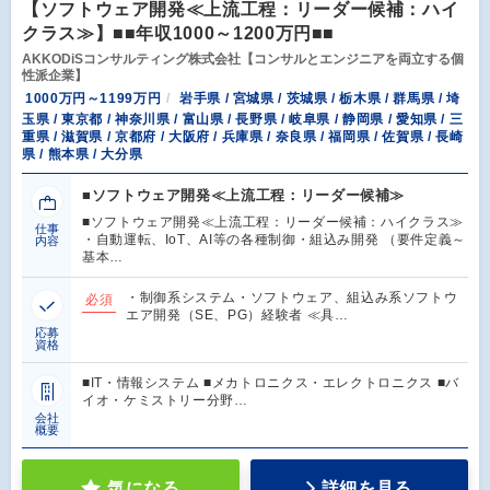
【ソフトウェア開発≪上流工程：リーダー候補：ハイ
クラス≫】■■年収1000～1200万円■■
AKKODiSコンサルティング株式会社【コンサルとエンジニアを両立する個
性派企業】
1000万円～1199万円
岩手県 / 宮城県 / 茨城県 / 栃木県 / 群馬県 / 埼
玉県 / 東京都 / 神奈川県 / 富山県 / 長野県 / 岐阜県 / 静岡県 / 愛知県 / 三
重県 / 滋賀県 / 京都府 / 大阪府 / 兵庫県 / 奈良県 / 福岡県 / 佐賀県 / 長崎
県 / 熊本県 / 大分県
■ソフトウェア開発≪上流工程：リーダー候補≫
■ソフトウェア開発≪上流工程：リーダー候補：ハイクラス≫
仕事
・自動運転、IoT、AI等の各種制御・組込み開発 （要件定義～
内容
基本…
・制御系システム・ソフトウェア、組込み系ソフトウ
必須
エア開発（SE、PG）経験者 ≪具…
応募
資格
■IT・情報システム ■メカトロニクス・エレクトロニクス ■バ
イオ・ケミストリー分野…
会社
概要
気になる
詳細を見る