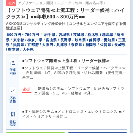
アプリケーション開発エンジニア（制御・組み込み系）
NEW
【ソフトウェア開発≪上流工程：リーダー候補：ハイ
クラス≫】■■年収600～800万円■■
AKKODiSコンサルティング株式会社【コンサルとエンジニアを両立する個
性派企業】
600万円～799万円
岩手県 / 宮城県 / 茨城県 / 栃木県 / 群馬県 / 埼玉
県 / 東京都 / 神奈川県 / 富山県 / 長野県 / 岐阜県 / 静岡県 / 愛知県 / 三重
県 / 滋賀県 / 京都府 / 大阪府 / 兵庫県 / 奈良県 / 福岡県 / 佐賀県 / 長崎県
/ 熊本県 / 大分県
■ソフトウェア開発≪上流工程：リーダー候補≫
■ソフトウェア開発≪上流工程：リーダー候補：ハイクラス≫
仕事
・自動運転、IoT、AI等の各種制御・組込み開発 （要件定義～
内容
基本…
・制御系システム・ソフトウェア、組込み系ソフトウ
必須
エア開発（SE、PG）経験者 ≪具…
応募
資格
■IT・情報システム ■メカトロニクス・エレクトロニクス ■バ
イオ・ケミストリー分野…
会社
概要