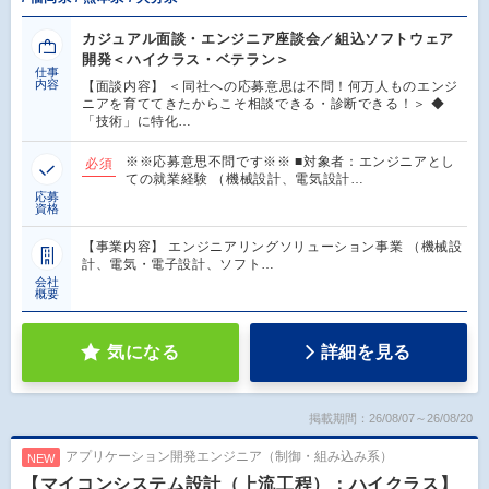
カジュアル面談・エンジニア座談会／組込ソフトウェア
開発＜ハイクラス・ベテラン＞
仕事
内容
【面談内容】 ＜同社への応募意思は不問！何万人ものエンジ
ニアを育ててきたからこそ相談できる・診断できる！＞ ◆
「技術」に特化…
※※応募意思不問です※※ ■対象者：エンジニアとし
必須
ての就業経験 （機械設計、電気設計…
応募
資格
【事業内容】 エンジニアリングソリューション事業 （機械設
計、電気・電子設計、ソフト…
会社
概要
気になる
詳細を見る
掲載期間：26/08/07～26/08/20
アプリケーション開発エンジニア（制御・組み込み系）
NEW
【マイコンシステム設計（上流工程）：ハイクラス】