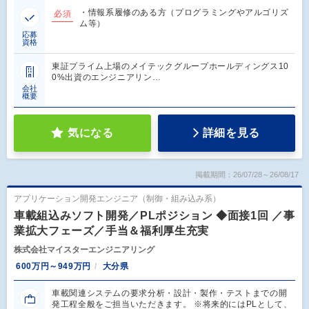
・情報系履修のある方（プログラミングやアルゴリズ
必須
ム等）
応募
資格
東証プライム上場のメイテックグループホールディングス10
0%出資のエンジニアリン…
会社
概要
気になる
詳細を見る
掲載期間：26/07/28～26/08/17
アプリケーション開発エンジニア（制御・組み込み系）
車載組込みソフト開発／PLポジション ◆面接1回 ／事
業拡大フェーズ／手当＆福利厚生充実
株式会社マイスターエンジニアリング
600万円～949万円
大分県
車載関連システムの要求分析・設計・製作・テストまでの開
発工程全般をご担当いただきます。 ※将来的にはPLとして、