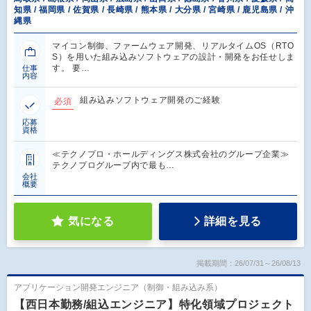
知県 / 福岡県 / 佐賀県 / 長崎県 / 熊本県 / 大分県 / 宮崎県 / 鹿児島県 / 沖
縄県
マイコン制御、ファームウェア開発、リアルタイムOS（RTO
S）を用いた組み込みソフトウェアの設計・開発をお任せしま
す。 要…
仕事
内容
組み込みソフトウェア開発のご経験
必須
応募
資格
≪テクノプロ・ホールディングス株式会社のグループ企業≫
テクノプログループ内で最も…
会社
概要
気になる
詳細を見る
掲載期間：26/07/31～26/08/13
アプリケーション開発エンジニア（制御・組み込み系）
【西日本勤務/組込エンジニア】特化領域プロジェクト