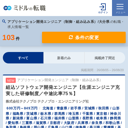
アプリケーション開発エンジニア（制御・組み込み系）/大分県
の転職・
求人情報一覧
103
条件の変更
件
すべて
新着のみ
掲載終了間近
掲載期間：26/08/05～26/08/20
アプリケーション開発エンジニア（制御・組み込み系）
NEW
組込ソフトウェア開発エンジニア【生涯エンジニア充
実した研修制度／中途比率75％】
株式会社テクノプロ テクノプロ・エンジニアリング社
600万円～849万円
北海道 / 青森県 / 岩手県 / 宮城県 / 秋田県 / 山形
県 / 福島県 / 茨城県 / 栃木県 / 群馬県 / 埼玉県 / 千葉県 / 東京都 / 神奈川
県 / 新潟県 / 富山県 / 石川県 / 福井県 / 山梨県 / 長野県 / 岐阜県 / 静岡県
/ 愛知県 / 三重県 / 滋賀県 / 京都府 / 大阪府 / 兵庫県 / 奈良県 / 和歌山県 /
鳥取県 / 島根県 / 岡山県 / 広島県 / 山口県 / 徳島県 / 香川県 / 愛媛県 / 高