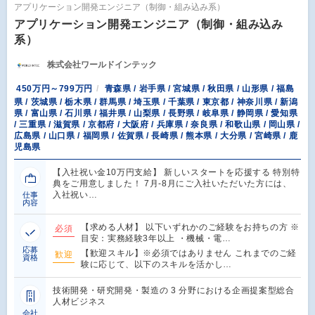
アプリケーション開発エンジニア（制御・組み込み系）
アプリケーション開発エンジニア（制御・組み込み
系）
株式会社ワールドインテック
450万円～799万円
青森県 / 岩手県 / 宮城県 / 秋田県 / 山形県 / 福島
県 / 茨城県 / 栃木県 / 群馬県 / 埼玉県 / 千葉県 / 東京都 / 神奈川県 / 新潟
県 / 富山県 / 石川県 / 福井県 / 山梨県 / 長野県 / 岐阜県 / 静岡県 / 愛知県
/ 三重県 / 滋賀県 / 京都府 / 大阪府 / 兵庫県 / 奈良県 / 和歌山県 / 岡山県 /
広島県 / 山口県 / 福岡県 / 佐賀県 / 長崎県 / 熊本県 / 大分県 / 宮崎県 / 鹿
児島県
【入社祝い金10万円支給】 新しいスタートを応援する 特別特
典をご用意しました！ 7月-8月にご入社いただいた方には、
入社祝い…
仕事
内容
【求める人材】 以下いずれかのご経験をお持ちの方 ※
必須
目安：実務経験3年以上 ・機械・電…
応募
【歓迎スキル】※必須ではありません これまでのご経
歓迎
資格
験に応じて、以下のスキルを活かし…
技術開発・研究開発・製造の 3 分野における企画提案型総合
人材ビジネス
会社