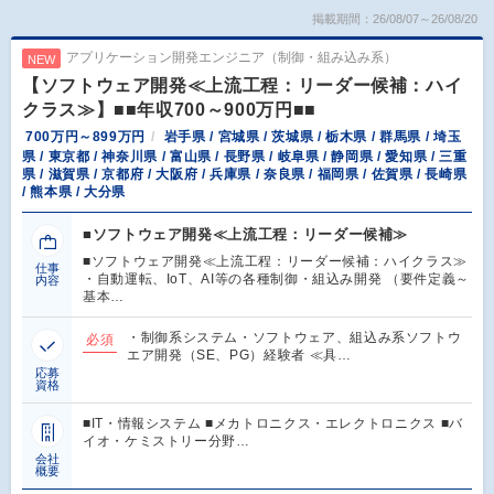
掲載期間：26/08/07～26/08/20
アプリケーション開発エンジニア（制御・組み込み系）
NEW
【ソフトウェア開発≪上流工程：リーダー候補：ハイ
クラス≫】■■年収700～900万円■■
700万円～899万円
岩手県 / 宮城県 / 茨城県 / 栃木県 / 群馬県 / 埼玉
県 / 東京都 / 神奈川県 / 富山県 / 長野県 / 岐阜県 / 静岡県 / 愛知県 / 三重
県 / 滋賀県 / 京都府 / 大阪府 / 兵庫県 / 奈良県 / 福岡県 / 佐賀県 / 長崎県
/ 熊本県 / 大分県
■ソフトウェア開発≪上流工程：リーダー候補≫
■ソフトウェア開発≪上流工程：リーダー候補：ハイクラス≫
仕事
・自動運転、IoT、AI等の各種制御・組込み開発 （要件定義～
内容
基本…
・制御系システム・ソフトウェア、組込み系ソフトウ
必須
エア開発（SE、PG）経験者 ≪具…
応募
資格
■IT・情報システム ■メカトロニクス・エレクトロニクス ■バ
イオ・ケミストリー分野…
会社
概要