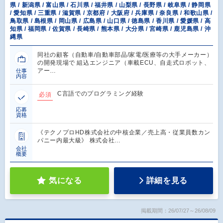
県 / 新潟県 / 富山県 / 石川県 / 福井県 / 山梨県 / 長野県 / 岐阜県 / 静岡県
/ 愛知県 / 三重県 / 滋賀県 / 京都府 / 大阪府 / 兵庫県 / 奈良県 / 和歌山県 /
鳥取県 / 島根県 / 岡山県 / 広島県 / 山口県 / 徳島県 / 香川県 / 愛媛県 / 高
知県 / 福岡県 / 佐賀県 / 長崎県 / 熊本県 / 大分県 / 宮崎県 / 鹿児島県 / 沖
縄県
同社の顧客（自動車/自動車部品/家電/医療等の大手メーカー）
の開発現場で 組込エンジニア（車載ECU、自走式ロボット、
アー…
仕事
内容
C言語でのプログラミング経験
必須
応募
資格
《テクノプロHD株式会社の中核企業／売上高・従業員数カン
パニー内最大級》 株式会社…
会社
概要
気になる
詳細を見る
掲載期間：26/07/27～26/08/09