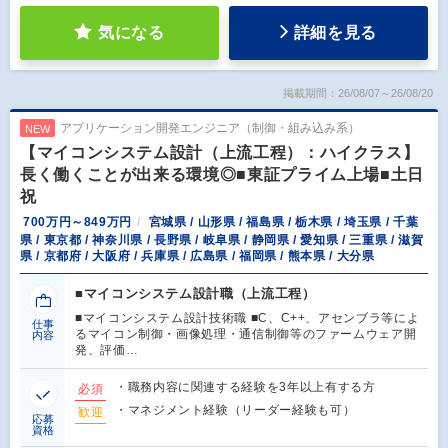
気になる
詳細を見る
掲載期間：26/08/07～26/08/20
アプリケーション開発エンジニア（制御・組み込み系）
NEW
【マイコンシステム設計（上流工程）：ハイクラス】
長く働くことが出来る環境◎■東証プライム上場■土日
祝
700万円～849万円
宮城県 / 山形県 / 福島県 / 栃木県 / 埼玉県 / 千葉
県 / 東京都 / 神奈川県 / 長野県 / 岐阜県 / 静岡県 / 愛知県 / 三重県 / 滋賀
県 / 京都府 / 大阪府 / 兵庫県 / 広島県 / 福岡県 / 熊本県 / 大分県
■マイコンシステム設計職（上流工程）
■マイコンシステム設計技術職 ■C、C++、アセンブラ等によ
仕事
るマイコン制御・画像処理・通信制御等のファームウェア開
内容
発、評価…
・職務内容に関連する経験を3年以上有する方
必須
・マネジメント経験（リーダー経験も可）
歓迎
応募
資格