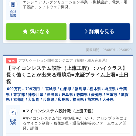
エンジニアリングソリューション事業 （機械設計、電気・電
子設計、ソフトウェア開発、…
会社
概要
気になる
詳細を見る
掲載期間：26/08/07～26/08/20
アプリケーション開発エンジニア（制御・組み込み系）
NEW
【マイコンシステム設計（上流工程）：ハイクラス】
長く働くことが出来る環境◎■東証プライム上場■土日
祝
600万円～799万円
宮城県 / 山形県 / 福島県 / 栃木県 / 埼玉県 / 千葉
県 / 東京都 / 神奈川県 / 長野県 / 岐阜県 / 静岡県 / 愛知県 / 三重県 / 滋賀
県 / 京都府 / 大阪府 / 兵庫県 / 広島県 / 福岡県 / 熊本県 / 大分県
■マイコンシステム設計職（上流工程）
■マイコンシステム設計技術職 ■C、C++、アセンブラ等によ
仕事
るマイコン制御・画像処理・通信制御等のファームウェア開
内容
発、評価…