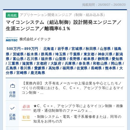
掲載期間：26/08/07～26/08/20
アプリケーション開発エンジニア（制御・組み込み系）
再掲載
マイコンシステム（組込制御）設計開発エンジニア／
生涯エンジニア／離職率6.1％
株式会社メイテック
500万円～899万円
北海道 / 岩手県 / 宮城県 / 秋田県 / 山形県 / 福島
県 / 茨城県 / 栃木県 / 群馬県 / 埼玉県 / 千葉県 / 東京都 / 神奈川県 / 新潟
県 / 富山県 / 石川県 / 福井県 / 山梨県 / 長野県 / 岐阜県 / 静岡県 / 愛知県
/ 三重県 / 滋賀県 / 京都府 / 大阪府 / 兵庫県 / 奈良県 / 和歌山県 / 岡山県 /
広島県 / 香川県 / 愛媛県 / 高知県 / 福岡県 / 佐賀県 / 長崎県 / 熊本県 / 大
分県 / 宮崎県 / 鹿児島県
【業務内容】 大手有名メーカーや上場企業を中心としたモノ
づくりの現場における、 C、C＋＋、アセンブラ等によるマイ
コン制御・…
仕事
内容
★C、C＋＋、アセンブラ等によるマイコン制御・画像
必須
処理・通信制御等のファームウェ…
応募
・制御システム・電気・電子系履修者または、同等の
歓迎
資格
知見をお持ちの方