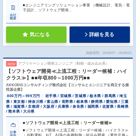
■エンジニアリングソリューション事業 （機械設計、電気・電
子設計、ソフトウェア開発…
会社
概要
気になる
詳細を見る
掲載期間：26/08/07～26/08/20
アプリケーション開発エンジニア（制御・組み込み系）
NEW
【ソフトウェア開発≪上流工程：リーダー候補：ハイ
クラス≫】■■年収800～1000万円■■
AKKODiSコンサルティング株式会社【コンサルとエンジニアを両立する個
性派企業】
800万円～999万円
岩手県 / 宮城県 / 茨城県 / 栃木県 / 群馬県 / 埼玉
県 / 東京都 / 神奈川県 / 富山県 / 長野県 / 岐阜県 / 静岡県 / 愛知県 / 三重
県 / 滋賀県 / 京都府 / 大阪府 / 兵庫県 / 奈良県 / 福岡県 / 佐賀県 / 長崎県
/ 熊本県 / 大分県
■ソフトウェア開発≪上流工程：リーダー候補≫
■ソフトウェア開発≪上流工程：リーダー候補：ハイクラス≫
仕事
・自動運転、IoT、AI等の各種制御・組込み開発 （要件定義～
内容