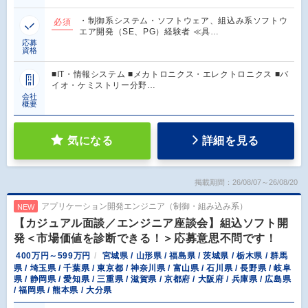
・制御系システム・ソフトウェア、組込み系ソフトウ
必須
エア開発（SE、PG）経験者 ≪具…
応募
資格
■IT・情報システム ■メカトロニクス・エレクトロニクス ■バ
イオ・ケミストリー分野…
会社
概要
気になる
詳細を見る
掲載期間：26/08/07～26/08/20
アプリケーション開発エンジニア（制御・組み込み系）
NEW
【カジュアル面談／エンジニア座談会】組込ソフト開
発＜市場価値を診断できる！＞応募意思不問です！
400万円～599万円
宮城県 / 山形県 / 福島県 / 茨城県 / 栃木県 / 群馬
県 / 埼玉県 / 千葉県 / 東京都 / 神奈川県 / 富山県 / 石川県 / 長野県 / 岐阜
県 / 静岡県 / 愛知県 / 三重県 / 滋賀県 / 京都府 / 大阪府 / 兵庫県 / 広島県
/ 福岡県 / 熊本県 / 大分県