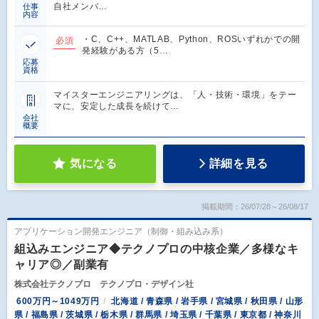
自社メンバ…
仕事
内容
・C、C++、MATLAB、Python、ROSいずれかでの開
必須
発経験がある方（5…
応募
資格
マイスターエンジニアリングは、「人・技術・環境」をテー
マに、安定した成長を続けて…
会社
概要
気になる
詳細を見る
掲載期間：26/07/28～26/08/17
アプリケーション開発エンジニア（制御・組み込み系）
組込みエンジニア◆テクノプロの中核企業／多様なキ
ャリア◎／副業有
株式会社テクノプロ テクノプロ・デザイン社
600万円～1049万円
北海道 / 青森県 / 岩手県 / 宮城県 / 秋田県 / 山形
県 / 福島県 / 茨城県 / 栃木県 / 群馬県 / 埼玉県 / 千葉県 / 東京都 / 神奈川