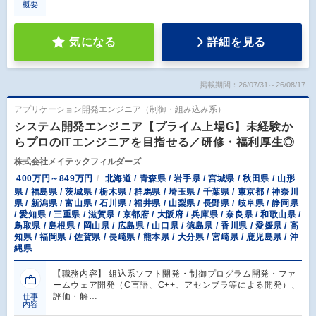
概要
気になる
詳細を見る
掲載期間：26/07/31～26/08/17
アプリケーション開発エンジニア（制御・組み込み系）
システム開発エンジニア【プライム上場G】未経験か
らプロのITエンジニアを目指せる／研修・福利厚生◎
株式会社メイテックフィルダーズ
400万円～849万円
北海道 / 青森県 / 岩手県 / 宮城県 / 秋田県 / 山形
県 / 福島県 / 茨城県 / 栃木県 / 群馬県 / 埼玉県 / 千葉県 / 東京都 / 神奈川
県 / 新潟県 / 富山県 / 石川県 / 福井県 / 山梨県 / 長野県 / 岐阜県 / 静岡県
/ 愛知県 / 三重県 / 滋賀県 / 京都府 / 大阪府 / 兵庫県 / 奈良県 / 和歌山県 /
鳥取県 / 島根県 / 岡山県 / 広島県 / 山口県 / 徳島県 / 香川県 / 愛媛県 / 高
知県 / 福岡県 / 佐賀県 / 長崎県 / 熊本県 / 大分県 / 宮崎県 / 鹿児島県 / 沖
縄県
【職務内容】 組込系ソフト開発・制御プログラム開発・ファ
ームウェア開発（C言語、C++、アセンブラ等による開発）、
評価・解…
仕事
内容