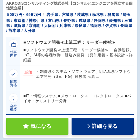
AKKODiSコンサルティング株式会社【コンサルとエンジニアを両立する個
性派企業】
500万円～699万円
岩手県 / 宮城県 / 茨城県 / 栃木県 / 群馬県 / 埼玉
県 / 東京都 / 神奈川県 / 富山県 / 長野県 / 岐阜県 / 静岡県 / 愛知県 / 三重
県 / 滋賀県 / 京都府 / 大阪府 / 兵庫県 / 奈良県 / 福岡県 / 佐賀県 / 長崎県
/ 熊本県 / 大分県
■ソフトウェア開発≪上流工程：リーダー候補≫
■ソフトウェア開発≪上流工程：リーダー候補≫ ・自動運転、
仕事
IoT、AI等の各種制御・組込み開発 （要件定義～基本設計～詳
内容
細設…
・制御系システム・ソフトウェア、組込み系ソフトウ
必須
エア開発（SE、PG）経験者 ≪具…
応募
資格
■IT・情報システム ■メカトロニクス・エレクトロニクス ■バ
イオ・ケミストリー分野…
会社
概要
気になる
詳細を見る