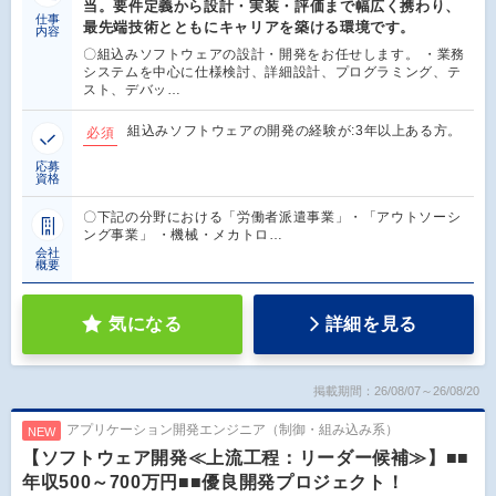
当。要件定義から設計・実装・評価まで幅広く携わり、
仕事
最先端技術とともにキャリアを築ける環境です。
内容
〇組込みソフトウェアの設計・開発をお任せします。 ・業務
システムを中心に仕様検討、詳細設計、プログラミング、テ
スト、デバッ…
組込みソフトウェアの開発の経験が:3年以上ある方。
必須
応募
資格
〇下記の分野における「労働者派遣事業」・「アウトソーシ
ング事業」 ・機械・メカトロ…
会社
概要
気になる
詳細を見る
掲載期間：26/08/07～26/08/20
アプリケーション開発エンジニア（制御・組み込み系）
NEW
【ソフトウェア開発≪上流工程：リーダー候補≫】■■
年収500～700万円■■優良開発プロジェクト！