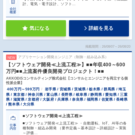
計、電気・電子設計、ソフト…
会社
概要
気になる
詳細を見る
掲載期間：26/08/07～26/08/20
アプリケーション開発エンジニア（制御・組み込み系）
NEW
【ソフトウェア開発≪上流工程≫】■■年収400～600
万円■■上流案件優良開発プロジェクト！■■
AKKODiSコンサルティング株式会社【コンサルとエンジニアを両立する個
性派企業】
400万円～599万円
岩手県 / 宮城県 / 茨城県 / 栃木県 / 群馬県 / 埼玉
県 / 東京都 / 神奈川県 / 富山県 / 長野県 / 岐阜県 / 静岡県 / 愛知県 / 三重
県 / 滋賀県 / 京都府 / 大阪府 / 兵庫県 / 奈良県 / 福岡県 / 佐賀県 / 長崎県
/ 熊本県 / 大分県
■ソフトウェア開発≪上流工程≫
■ソフトウェア開発≪上流工程≫ ・自動運転、IoT、AI等の各
仕事
種制御・組込み開発 （要件定義～基本設計～詳細設計～実装
内容
～評価…