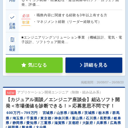
るマイコン制御・画像処理・通信制御等のファームウェア開
内容
発、評価…
・職務内容に関連する経験を3年以上有する方
必須
・マネジメント経験（リーダー経験も可）
歓迎
応募
資格
■エンジニアリングソリューション事業 （機械設計、電気・電
子設計、ソフトウェア開発…
会社
概要
気になる
詳細を見る
掲載期間：26/08/07～26/08/20
アプリケーション開発エンジニア（制御・組み込み系）
NEW
【カジュアル面談／エンジニア座談会】組込ソフト開
発＜市場価値を診断できる！＞応募意思不問です！
600万円～799万円
宮城県 / 山形県 / 福島県 / 茨城県 / 栃木県 / 群馬
県 / 埼玉県 / 千葉県 / 東京都 / 神奈川県 / 富山県 / 石川県 / 長野県 / 岐阜
県 / 静岡県 / 愛知県 / 三重県 / 滋賀県 / 京都府 / 大阪府 / 兵庫県 / 広島県
/ 福岡県 / 熊本県 / 大分県