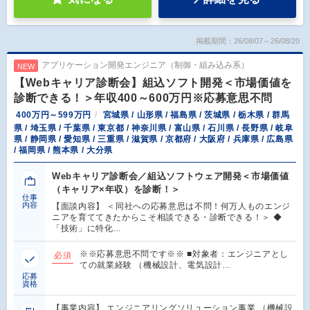
掲載期間：26/08/07～26/08/20
アプリケーション開発エンジニア（制御・組み込み系）
NEW
【Webキャリア診断会】組込ソフト開発＜市場価値を
診断できる！＞年収400～600万円※応募意思不問
400万円～599万円
宮城県 / 山形県 / 福島県 / 茨城県 / 栃木県 / 群馬
県 / 埼玉県 / 千葉県 / 東京都 / 神奈川県 / 富山県 / 石川県 / 長野県 / 岐阜
県 / 静岡県 / 愛知県 / 三重県 / 滋賀県 / 京都府 / 大阪府 / 兵庫県 / 広島県
/ 福岡県 / 熊本県 / 大分県
Webキャリア診断会／組込ソフトウェア開発＜市場価値
（キャリア×年収）を診断！＞
仕事
内容
【面談内容】 ＜同社への応募意思は不問！何万人ものエンジ
ニアを育ててきたからこそ相談できる・診断できる！＞ ◆
「技術」に特化…
※※応募意思不問です※※ ■対象者：エンジニアとし
必須
ての就業経験 （機械設計、電気設計…
応募
資格
【事業内容】 エンジニアリングソリューション事業 （機械設