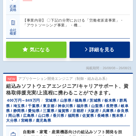
応募
資格
【事業内容】 〇下記の分野における「労働者派遣事業」・
「アウトソーシング事業」 ・機…
会社
概要
気になる
詳細を見る
掲載期間：26/08/08～26/08/21
アプリケーション開発エンジニア（制御・組み込み系）
NEW
組込みソフトウェアエンジニア/キャリアサポート、資
格取得援充実/上流程に携わることができます。
400万円～849万円
宮城県 / 山形県 / 福島県 / 茨城県 / 栃木県 / 群馬
県 / 埼玉県 / 千葉県 / 東京都 / 神奈川県 / 福井県 / 山梨県 / 長野県 / 岐阜
県 / 静岡県 / 愛知県 / 三重県 / 滋賀県 / 京都府 / 大阪府 / 兵庫県 / 奈良県
/ 岡山県 / 広島県 / 山口県 / 香川県 / 福岡県 / 佐賀県 / 長崎県 / 熊本県 /
大分県 / 宮崎県 / 鹿児島県
自動車・家電・産業機器向けの組込みソフト開発を担