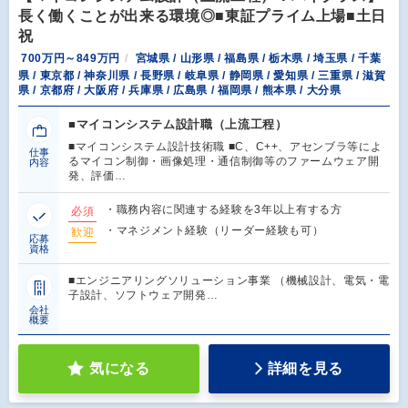
長く働くことが出来る環境◎■東証プライム上場■土日
祝
700万円～849万円
宮城県 / 山形県 / 福島県 / 栃木県 / 埼玉県 / 千葉
県 / 東京都 / 神奈川県 / 長野県 / 岐阜県 / 静岡県 / 愛知県 / 三重県 / 滋賀
県 / 京都府 / 大阪府 / 兵庫県 / 広島県 / 福岡県 / 熊本県 / 大分県
■マイコンシステム設計職（上流工程）
■マイコンシステム設計技術職 ■C、C++、アセンブラ等によ
仕事
るマイコン制御・画像処理・通信制御等のファームウェア開
内容
発、評価…
・職務内容に関連する経験を3年以上有する方
必須
・マネジメント経験（リーダー経験も可）
歓迎
応募
資格
■エンジニアリングソリューション事業 （機械設計、電気・電
子設計、ソフトウェア開発…
会社
概要
気になる
詳細を見る