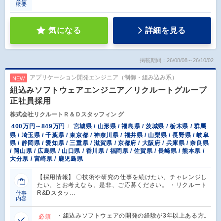
概要
気になる
詳細を見る
掲載期間：26/08/08～26/10/02
アプリケーション開発エンジニア（制御・組み込み系）
NEW
組込みソフトウェアエンジニア／リクルートグループ
正社員採用
株式会社リクルートＲ＆Ｄスタッフィン グ
400万円～849万円
宮城県 / 山形県 / 福島県 / 茨城県 / 栃木県 / 群馬
県 / 埼玉県 / 千葉県 / 東京都 / 神奈川県 / 福井県 / 山梨県 / 長野県 / 岐阜
県 / 静岡県 / 愛知県 / 三重県 / 滋賀県 / 京都府 / 大阪府 / 兵庫県 / 奈良県
/ 岡山県 / 広島県 / 山口県 / 香川県 / 福岡県 / 佐賀県 / 長崎県 / 熊本県 /
大分県 / 宮崎県 / 鹿児島県
【採用情報】 〇技術や研究の仕事を続けたい、チャレンジし
たい、とお考えなら、是非、ご応募ください。 ・リクルート
R&Dスタッ…
仕事
内容
・組込みソフトウェアの開発の経験が3年以上ある方。
必須