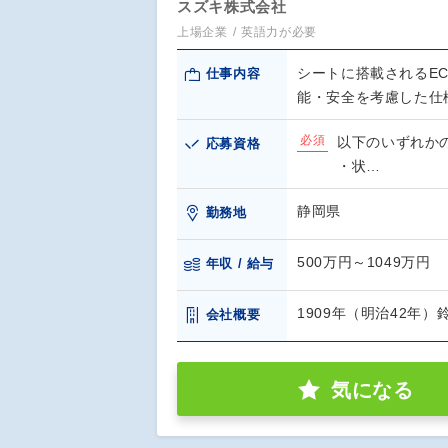
スズキ株式会社
上場企業
英語力が必要
シートに搭載されるE
仕事内容
能・安全を考慮した仕
必須
以下のいずれか
応募資格
・状…
静岡県
勤務地
500万円～1049万円
年収 / 給与
1909年（明治42年
会社概要
気になる