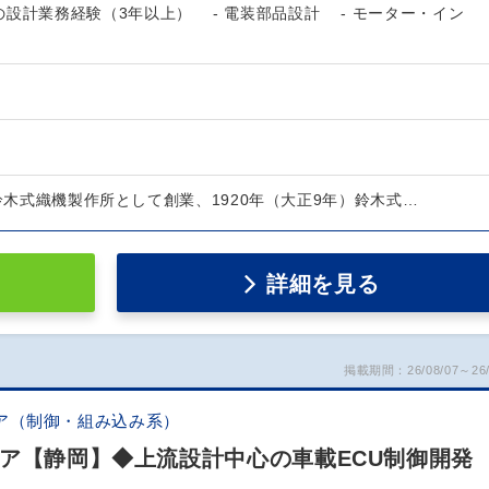
設計業務経験（3年以上） - 電装部品設計 - モーター・イン
）鈴木式織機製作所として創業、1920年（大正9年）鈴木式…
詳細を見る
掲載期間：26/08/07～26/
ア（制御・組み込み系）
ニア【静岡】◆上流設計中心の車載ECU制御開発