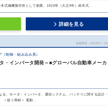
）鈴木式織機製作所として創業、1920年（大正9年）鈴木式…
詳細を見る
掲載期間：26/08/07～26/
ア（制御・組み込み系）
タ・インバータ開発～■グローバル自動車メーカ
なる、モータ・インバータ、通信システム、バッテリに関する設計
。 ＜扱う商材＞ 電動…