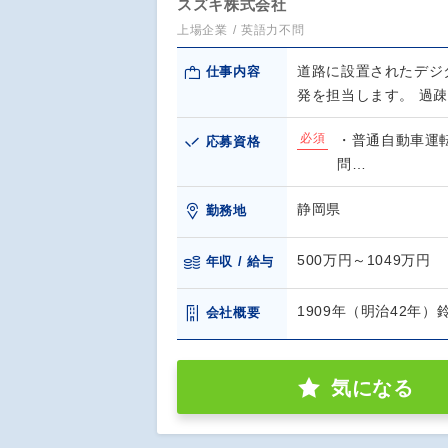
スズキ株式会社
上場企業
英語力不問
道路に設置されたデジ
仕事内容
発を担当します。 過
必須
・普通自動車運
応募資格
問…
静岡県
勤務地
500万円～1049万円
年収 / 給与
1909年（明治42年
会社概要
気になる