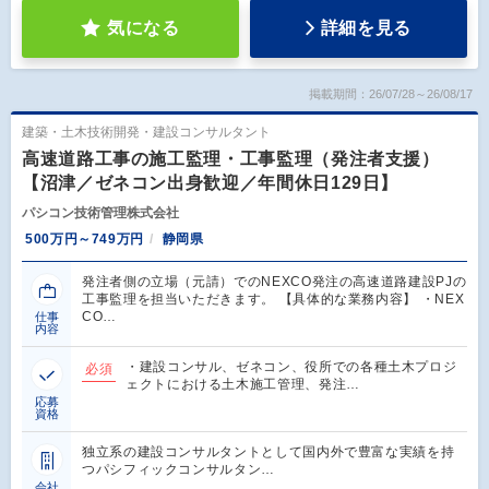
気になる
詳細を見る
掲載期間：26/07/28～26/08/17
建築・土木技術開発・建設コンサルタント
高速道路工事の施工監理・工事監理（発注者支援）
【沼津／ゼネコン出身歓迎／年間休日129日】
パシコン技術管理株式会社
500万円～749万円
静岡県
発注者側の立場（元請）でのNEXCO発注の高速道路建設PJの
工事監理を担当いただきます。 【具体的な業務内容】 ・NEX
CO…
仕事
内容
・建設コンサル、ゼネコン、役所での各種土木プロジ
必須
ェクトにおける土木施工管理、発注…
応募
資格
独立系の建設コンサルタントとして国内外で豊富な実績を持
つパシフィックコンサルタン…
会社