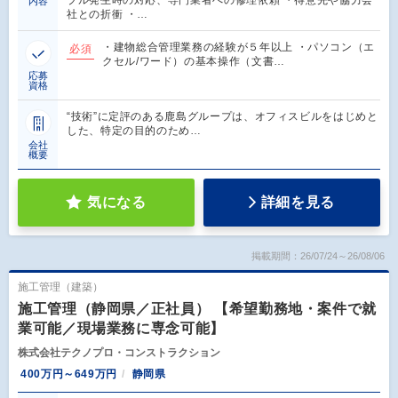
内容
社との折衝 ・…
・建物総合管理業務の経験が５年以上 ・パソコン（エ
必須
クセル/ワード）の基本操作（文書…
応募
資格
“技術”に定評のある鹿島グループは、オフィスビルをはじめと
した、特定の目的のため…
会社
概要
気になる
詳細を見る
掲載期間：26/07/24～26/08/06
施工管理（建築）
施工管理（静岡県／正社員） 【希望勤務地・案件で就
業可能／現場業務に専念可能】
株式会社テクノプロ・コンストラクション
400万円～649万円
静岡県