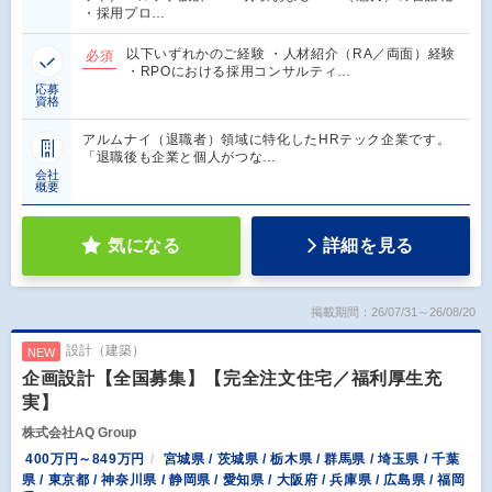
・採用プロ…
以下いずれかのご経験 ・人材紹介（RA／両面）経験
必須
・RPOにおける採用コンサルティ…
応募
資格
アルムナイ（退職者）領域に特化したHRテック企業です。
「退職後も企業と個人がつな…
会社
概要
気になる
詳細を見る
掲載期間：26/07/31～26/08/20
設計（建築）
NEW
企画設計【全国募集】【完全注文住宅／福利厚生充
実】
株式会社AQ Group
400万円～849万円
宮城県 / 茨城県 / 栃木県 / 群馬県 / 埼玉県 / 千葉
県 / 東京都 / 神奈川県 / 静岡県 / 愛知県 / 大阪府 / 兵庫県 / 広島県 / 福岡