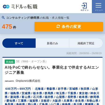
コンサルティング/静岡県
の転職・求人情報一覧
475
条件の変更
件
すべて
新着のみ
掲載終了間近
掲載期間：26/08/06～26/08/19
SE（Web・オープン系）
再掲載
AIをPoCで終わらせない。事業化まで伴走するAIエン
ジニア募集
Onplanetz株式会社
600万円～699万円
北海道 / 青森県 / 岩手県 / 宮城県 / 秋田県 / 山形
県 / 福島県 / 茨城県 / 栃木県 / 群馬県 / 埼玉県 / 千葉県 / 東京都 / 神奈川
県 / 新潟県 / 富山県 / 石川県 / 福井県 / 山梨県 / 長野県 / 岐阜県 / 静岡県
/ 愛知県 / 三重県 / 滋賀県 / 京都府 / 大阪府 / 兵庫県 / 奈良県 / 和歌山県 /
鳥取県 / 島根県 / 岡山県 / 広島県 / 山口県 / 徳島県 / 香川県 / 愛媛県 / 高