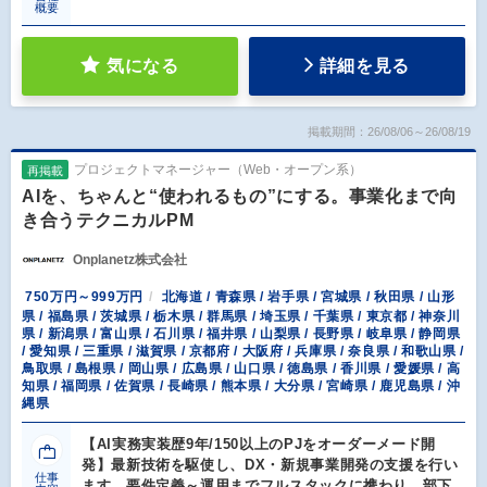
概要
気になる
詳細を見る
掲載期間：26/08/06～26/08/19
プロジェクトマネージャー（Web・オープン系）
再掲載
AIを、ちゃんと“使われるもの”にする。事業化まで向
き合うテクニカルPM
Onplanetz株式会社
750万円～999万円
北海道 / 青森県 / 岩手県 / 宮城県 / 秋田県 / 山形
県 / 福島県 / 茨城県 / 栃木県 / 群馬県 / 埼玉県 / 千葉県 / 東京都 / 神奈川
県 / 新潟県 / 富山県 / 石川県 / 福井県 / 山梨県 / 長野県 / 岐阜県 / 静岡県
/ 愛知県 / 三重県 / 滋賀県 / 京都府 / 大阪府 / 兵庫県 / 奈良県 / 和歌山県 /
鳥取県 / 島根県 / 岡山県 / 広島県 / 山口県 / 徳島県 / 香川県 / 愛媛県 / 高
知県 / 福岡県 / 佐賀県 / 長崎県 / 熊本県 / 大分県 / 宮崎県 / 鹿児島県 / 沖
縄県
【AI実務実装歴9年/150以上のPJをオーダーメード開
発】最新技術を駆使し、DX・新規事業開発の支援を行い
仕事
ます。要件定義～運用までフルスタックに携わり、部下