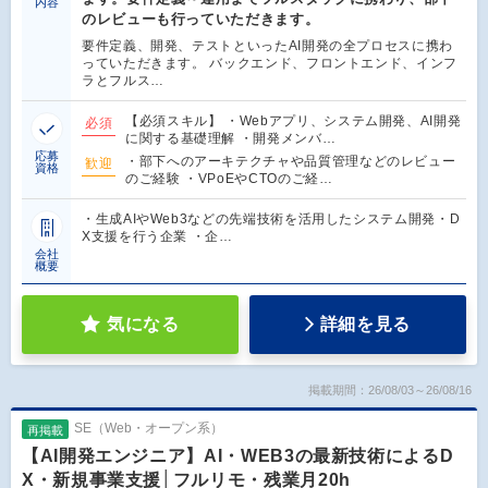
内容
のレビューも行っていただきます。
要件定義、開発、テストといったAI開発の全プロセスに携わ
っていただきます。 バックエンド、フロントエンド、インフ
ラとフルス…
【必須スキル】 ・Webアプリ、システム開発、AI開発
必須
に関する基礎理解 ・開発メンバ…
応募
・部下へのアーキテクチャや品質管理などのレビュー
歓迎
資格
のご経験 ・VPoEやCTOのご経…
・生成AIやWeb3などの先端技術を活用したシステム開発・D
X支援を行う企業 ・企…
会社
概要
気になる
詳細を見る
掲載期間：26/08/03～26/08/16
SE（Web・オープン系）
再掲載
【AI開発エンジニア】AI・WEB3の最新技術によるD
X・新規事業支援│フルリモ・残業月20h