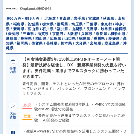
Onplanetz株式会社
600万円～699万円
北海道 / 青森県 / 岩手県 / 宮城県 / 秋田県 / 山形
県 / 福島県 / 茨城県 / 栃木県 / 群馬県 / 埼玉県 / 千葉県 / 東京都 / 神奈川
県 / 新潟県 / 富山県 / 石川県 / 福井県 / 山梨県 / 長野県 / 岐阜県 / 静岡県
/ 愛知県 / 三重県 / 滋賀県 / 京都府 / 大阪府 / 兵庫県 / 奈良県 / 和歌山県 /
鳥取県 / 島根県 / 岡山県 / 広島県 / 山口県 / 徳島県 / 香川県 / 愛媛県 / 高
知県 / 福岡県 / 佐賀県 / 長崎県 / 熊本県 / 大分県 / 宮崎県 / 鹿児島県 / 沖
縄県
【AI実務実装歴9年/150以上のPJをオーダーメード開
発】最新技術を駆使し、DX・新規事業開発の支援を行い
仕事
ます。要件定義～運用までフルスタックに携わっていた
内容
だきます。
要件定義、開発、テストといったAI開発の全プロセスに携わ
っていただきます。 バックエンド、フロントエンド、インフ
ラとフルス…
・システム開発実務経験3年以上 ・Pythonでの開発経
必須
験orAWS環境での開発・…
応募
・要件定義から運用までフルスタックに携わったご経
歓迎
資格
験 ・AI開発のご経験
・生成AIやWeb3などの先端技術を活用したシステム開発・D