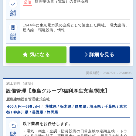
監理技術者（電気）の資格保有
必須
応募
資格
1944年に東京電力系の企業として誕生した同社。 電力設備、
屋内線・環境設備、情報…
会社
概要
気になる
詳細を見る
掲載期間：26/07/24～26/08/06
施工管理（建築）
設備管理【鹿島グループ/福利厚生充実/関東】
鹿島建物総合管理株式会社
400万円～699万円
茨城県 / 栃木県 / 群馬県 / 埼玉県 / 千葉県 / 東京
都 / 神奈川県 / 長野県 / 静岡県
以下業務をお任せします。
・電気・衛生・空調・防災設備の日常点検や定期点検 ・トラ
仕事
ブル発生時の対応、専門業者への修理依頼 ・得意先や協力会