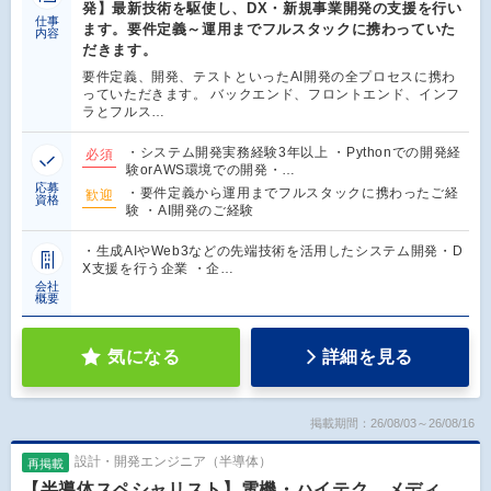
発】最新技術を駆使し、DX・新規事業開発の支援を行い
仕事
ます。要件定義～運用までフルスタックに携わっていた
内容
だきます。
要件定義、開発、テストといったAI開発の全プロセスに携わ
っていただきます。 バックエンド、フロントエンド、インフ
ラとフルス…
・システム開発実務経験3年以上 ・Pythonでの開発経
必須
験orAWS環境での開発・…
応募
・要件定義から運用までフルスタックに携わったご経
歓迎
資格
験 ・AI開発のご経験
・生成AIやWeb3などの先端技術を活用したシステム開発・D
X支援を行う企業 ・企…
会社
概要
気になる
詳細を見る
掲載期間：26/08/03～26/08/16
設計・開発エンジニア（半導体）
再掲載
【半導体スペシャリスト】電機・ハイテク、メディ