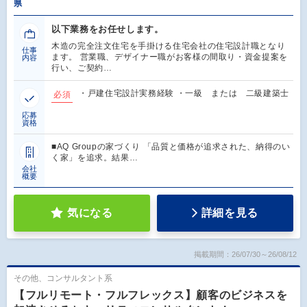
県
以下業務をお任せします。
木造の完全注文住宅を手掛ける住宅会社の住宅設計職となり
仕事
ます。 営業職、デザイナー職がお客様の間取り・資金提案を
内容
行い、ご契約…
・戸建住宅設計実務経験 ・一級 または 二級建築士
必須
応募
資格
■AQ Groupの家づくり 「品質と価格が追求された、納得のい
く家」を追求。結果…
会社
概要
気になる
詳細を見る
掲載期間：26/07/30～26/08/12
その他、コンサルタント系
【フルリモート・フルフレックス】顧客のビジネスを