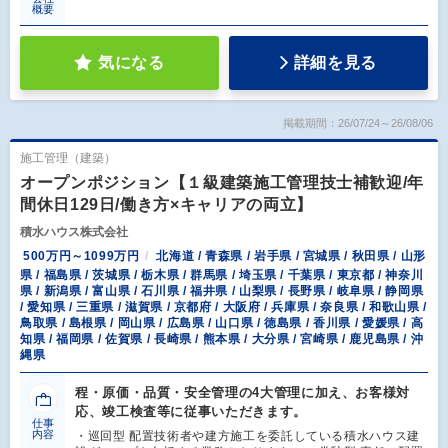
概要
気になる
詳細を見る
掲載期間：26/07/24～26/08/06
施工管理（建築）
オープンポジション【１級建築施工管理技士補歓迎/年
間休日129日/働き方×キャリアの両立】
積水ハウス株式会社
500万円～1099万円
北海道 / 青森県 / 岩手県 / 宮城県 / 秋田県 / 山形
県 / 福島県 / 茨城県 / 栃木県 / 群馬県 / 埼玉県 / 千葉県 / 東京都 / 神奈川
県 / 新潟県 / 富山県 / 石川県 / 福井県 / 山梨県 / 長野県 / 岐阜県 / 静岡県
/ 愛知県 / 三重県 / 滋賀県 / 京都府 / 大阪府 / 兵庫県 / 奈良県 / 和歌山県 /
鳥取県 / 島根県 / 岡山県 / 広島県 / 山口県 / 徳島県 / 香川県 / 愛媛県 / 高
知県 / 福岡県 / 佐賀県 / 長崎県 / 熊本県 / 大分県 / 宮崎県 / 鹿児島県 / 沖
縄県
程・原価・品質・安全管理の4大管理に加え、お客様対
応、竣工検査等に従事いただきます。
仕事
内容
・巡回型 配置技術者や建方施工を委託している積水ハウス建