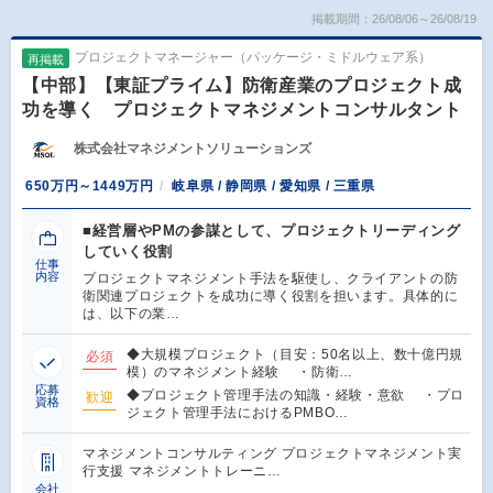
掲載期間：26/08/06～26/08/19
プロジェクトマネージャー（パッケージ・ミドルウェア系）
再掲載
【中部】【東証プライム】防衛産業のプロジェクト成
功を導く プロジェクトマネジメントコンサルタント
株式会社マネジメントソリューションズ
650万円～1449万円
岐阜県 / 静岡県 / 愛知県 / 三重県
■経営層やPMの参謀として、プロジェクトリーディング
していく役割
仕事
内容
プロジェクトマネジメント手法を駆使し、クライアントの防
衛関連プロジェクトを成功に導く役割を担います。具体的に
は、以下の業…
◆大規模プロジェクト（目安：50名以上、数十億円規
必須
模）のマネジメント経験 ・防衛…
応募
◆プロジェクト管理手法の知識・経験・意欲 ・プロ
歓迎
資格
ジェクト管理手法におけるPMBO…
マネジメントコンサルティング プロジェクトマネジメント実
行支援 マネジメントトレーニ…
会社