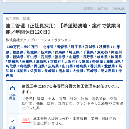
掲載期間：26/07/24～26/08/06
施工管理（建築）
施工管理（正社員採用）【希望勤務地・案件で就業可
能／年間休日120日】
株式会社テクノプロ・コンストラクション
400万円～599万円
北海道 / 青森県 / 岩手県 / 宮城県 / 秋田県 / 山形
県 / 福島県 / 茨城県 / 栃木県 / 群馬県 / 埼玉県 / 千葉県 / 東京都 / 神奈川
県 / 新潟県 / 富山県 / 石川県 / 福井県 / 山梨県 / 長野県 / 岐阜県 / 静岡県
/ 愛知県 / 三重県 / 滋賀県 / 京都府 / 大阪府 / 兵庫県 / 奈良県 / 和歌山県 /
鳥取県 / 島根県 / 岡山県 / 広島県 / 山口県 / 徳島県 / 香川県 / 愛媛県 / 高
知県 / 福岡県 / 佐賀県 / 長崎県 / 熊本県 / 大分県 / 宮崎県 / 鹿児島県 / 沖
縄県
建設工事における各専門分野の施工管理をお任せいたし
ます。
仕事
内容
【分野】 建築、土木、電気、計装・制御、電気通信、空調・
給排水、機械、防災、設備管理、プラント等 Lご経験やご希望
に沿った案…
施工管理の経験 L分野・工事規模・業務・経験年数・
必須
工法は問いません。
応募