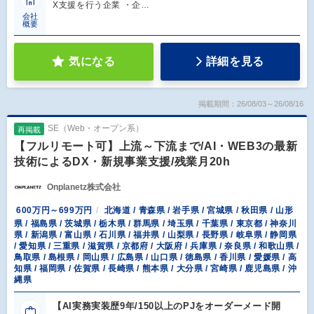
X支援を行う企業 ・企…
会社
概要
気になる
詳細を見る
掲載期間：26/08/03～26/08/16
SE（Web・オープン系）
再掲載
【フルリモート可】上流～下流まで/AI・WEB3の最新
技術によるDX・新規事業支援/残業月20h
Onplanetz株式会社
600万円～699万円
北海道 / 青森県 / 岩手県 / 宮城県 / 秋田県 / 山形
県 / 福島県 / 茨城県 / 栃木県 / 群馬県 / 埼玉県 / 千葉県 / 東京都 / 神奈川
県 / 新潟県 / 富山県 / 石川県 / 福井県 / 山梨県 / 長野県 / 岐阜県 / 静岡県
/ 愛知県 / 三重県 / 滋賀県 / 京都府 / 大阪府 / 兵庫県 / 奈良県 / 和歌山県 /
鳥取県 / 島根県 / 岡山県 / 広島県 / 山口県 / 徳島県 / 香川県 / 愛媛県 / 高
知県 / 福岡県 / 佐賀県 / 長崎県 / 熊本県 / 大分県 / 宮崎県 / 鹿児島県 / 沖
縄県
【AI実務実装歴9年/150以上のPJをオーダーメード開