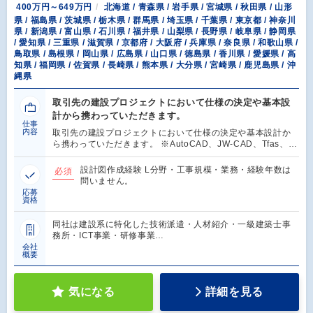
400万円～649万円
北海道 / 青森県 / 岩手県 / 宮城県 / 秋田県 / 山形
県 / 福島県 / 茨城県 / 栃木県 / 群馬県 / 埼玉県 / 千葉県 / 東京都 / 神奈川
県 / 新潟県 / 富山県 / 石川県 / 福井県 / 山梨県 / 長野県 / 岐阜県 / 静岡県
/ 愛知県 / 三重県 / 滋賀県 / 京都府 / 大阪府 / 兵庫県 / 奈良県 / 和歌山県 /
鳥取県 / 島根県 / 岡山県 / 広島県 / 山口県 / 徳島県 / 香川県 / 愛媛県 / 高
知県 / 福岡県 / 佐賀県 / 長崎県 / 熊本県 / 大分県 / 宮崎県 / 鹿児島県 / 沖
縄県
取引先の建設プロジェクトにおいて仕様の決定や基本設
計から携わっていただきます。
仕事
内容
取引先の建設プロジェクトにおいて仕様の決定や基本設計か
ら携わっていただきます。 ※AutoCAD、JW-CAD、Tfas、…
設計図作成経験 L分野・工事規模・業務・経験年数は
必須
問いません。
応募
資格
同社は建設系に特化した技術派遣・人材紹介・一級建築士事
務所・ICT事業・研修事業…
会社
概要
気になる
詳細を見る