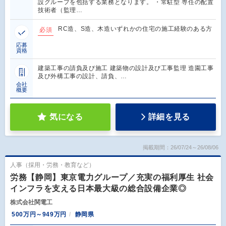
設グループを包括する業務となります。 ・常駐型 専任の配置
技術者（監理…
RC造、S造、木造いずれかの住宅の施工経験のある方
必須
応募
資格
建築工事の請負及び施工 建築物の設計及び工事監理 造園工事
及び外構工事の設計、請負、…
会社
概要
気になる
詳細を見る
掲載期間：26/07/24～26/08/06
人事（採用・労務・教育など）
労務【静岡】東京電力グループ／充実の福利厚生 社会
インフラを支える日本最大級の総合設備企業◎
株式会社関電工
500万円～949万円
静岡県