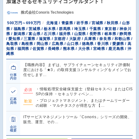
加速させるセキュリティコンサルタント！
株式会社Conoris Technologies
500万円～699万円
北海道 / 青森県 / 岩手県 / 宮城県 / 秋田県 / 山形
県 / 福島県 / 茨城県 / 栃木県 / 群馬県 / 埼玉県 / 千葉県 / 東京都 / 神奈川
県 / 新潟県 / 富山県 / 石川県 / 福井県 / 山梨県 / 長野県 / 岐阜県 / 静岡県
/ 愛知県 / 三重県 / 滋賀県 / 京都府 / 大阪府 / 兵庫県 / 奈良県 / 和歌山県 /
鳥取県 / 島根県 / 岡山県 / 広島県 / 山口県 / 徳島県 / 香川県 / 愛媛県 / 高
知県 / 福岡県 / 佐賀県 / 長崎県 / 熊本県 / 大分県 / 宮崎県 / 鹿児島県 / 沖
縄県
【職務内容】 まずは、サプライチェーンセキュリティ評価制
度における「★3」の取得支援コンサルティングをメインでお
任せします…
仕事
内容
・情報処理安全確保支援士（登録セキスペ）またはCIS
必須
SPの保持 ・セキュリティベン…
応募
・プロジェクトマネジメント、またはチームリーダー
歓迎
資格
の経験 ・マルチタスクが得意な方 【…
ITサービスマネジメントツール「Conoris」シリーズの開発、
販売、運営、その…
会社
概要