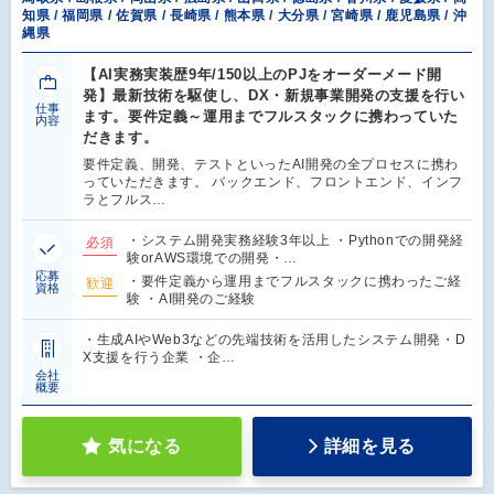
知県 / 福岡県 / 佐賀県 / 長崎県 / 熊本県 / 大分県 / 宮崎県 / 鹿児島県 / 沖
縄県
【AI実務実装歴9年/150以上のPJをオーダーメード開
発】最新技術を駆使し、DX・新規事業開発の支援を行い
仕事
ます。要件定義～運用までフルスタックに携わっていた
内容
だきます。
要件定義、開発、テストといったAI開発の全プロセスに携わ
っていただきます。 バックエンド、フロントエンド、インフ
ラとフルス…
・システム開発実務経験3年以上 ・Pythonでの開発経
必須
験orAWS環境での開発・…
応募
・要件定義から運用までフルスタックに携わったご経
歓迎
資格
験 ・AI開発のご経験
・生成AIやWeb3などの先端技術を活用したシステム開発・D
X支援を行う企業 ・企…
会社
概要
気になる
詳細を見る