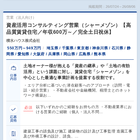
掲載期間：26/07/24～26/08/06
営業（法人向け）
資産活用コンサルティング営業（シャーメゾン）【高
品質賃貸住宅／年収600万～／完全土日祝休】
積水ハウス株式会社
550万円～949万円
埼玉県 / 千葉県 / 東京都 / 神奈川県 / 石川県 / 静
岡県 / 愛知県 / 大阪府 / 兵庫県 / 岡山県 / 広島県 / 熊本県
土地オーナー様が抱える「資産の継承」や「土地の有効
活用」という課題に対し、賃貸住宅「シャーメゾン」を
仕事
中心とした最適な事業計画を提案する役割です。
内容
・エリア分析に基づいた潜在顧客へのアプローチ（訪問・電
話・紹介営業） ・不動産会社や金融機関、税理士とのネット
ワーク構築お…
以下いずれかのご経験をお持ちの方 ・不動産業界にお
必須
ける営業のご経験（個人・法人不問…
応募
資格
建築工事の請負及び施工 建築物の設計及び工事監理 造園工事
及び外構工事の設計、請負、…