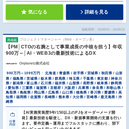
気になる
詳細を見る
掲載期間：26/08/03～26/08/16
プロジェクトマネージャー（Web・オープン系）
再掲載
【PM│CTOの右腕として事業成長の中核を担う】年収
900万～│AI・WEB3の最新技術によるDX
Onplanetz株式会社
900万円～1099万円
北海道 / 青森県 / 岩手県 / 宮城県 / 秋田県 / 山形
県 / 福島県 / 茨城県 / 栃木県 / 群馬県 / 埼玉県 / 千葉県 / 東京都 / 神奈川
県 / 新潟県 / 富山県 / 石川県 / 福井県 / 山梨県 / 長野県 / 岐阜県 / 静岡県
/ 愛知県 / 三重県 / 滋賀県 / 京都府 / 大阪府 / 兵庫県 / 奈良県 / 和歌山県 /
鳥取県 / 島根県 / 岡山県 / 広島県 / 山口県 / 徳島県 / 香川県 / 愛媛県 / 高
知県 / 福岡県 / 佐賀県 / 長崎県 / 熊本県 / 大分県 / 宮崎県 / 鹿児島県 / 沖
縄県
【AI実務実装歴9年/150以上のPJをオーダーメード開
発】最新技術を駆使し、DX・新規事業開発の支援を行い
仕事
ます。要件定義～運用までフルスタックに携わり、部下
内容
のレビューも行っていただきます。