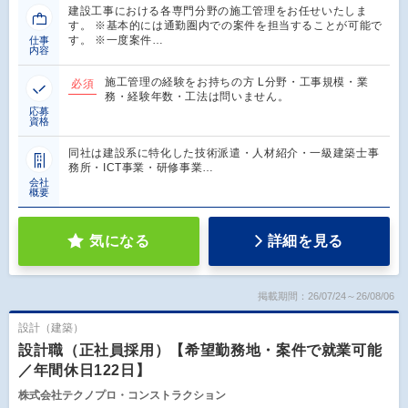
建設工事における各専門分野の施工管理をお任せいたしま
す。 ※基本的には通勤圏内での案件を担当することが可能で
す。 ※一度案件…
仕事
内容
施工管理の経験をお持ちの方 L分野・工事規模・業
必須
務・経験年数・工法は問いません。
応募
資格
同社は建設系に特化した技術派遣・人材紹介・一級建築士事
務所・ICT事業・研修事業…
会社
概要
気になる
詳細を見る
掲載期間：26/07/24～26/08/06
設計（建築）
設計職（正社員採用）【希望勤務地・案件で就業可能
／年間休日122日】
株式会社テクノプロ・コンストラクション