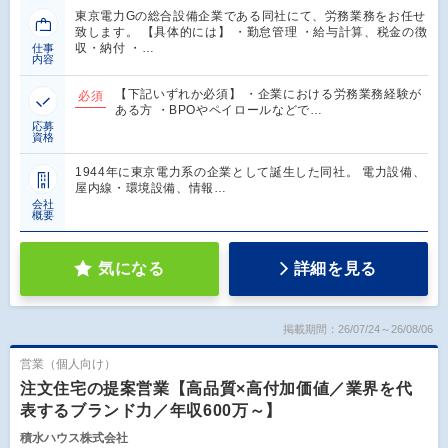
東京電力Gの総合設備企業である同社にて、労務業務をお任せ
致します。 【具体的には】 ・勤怠管理 ・給与計算、税金の徴
収・納付 ・…
仕事
内容
【下記いずれか必須】 ・企業における労務業務経験が
必須
ある方 ・BPOやペイロールなどで…
応募
資格
1944年に東京電力系の企業として誕生した同社。 電力設備、
屋内線・環境設備、情報…
会社
概要
気になる
詳細を見る
掲載期間：26/07/24～26/08/06
営業（個人向け）
注文住宅の提案営業【高品質×高付加価値／業界を代
表するブランド力／年収600万～】
積水ハウス株式会社