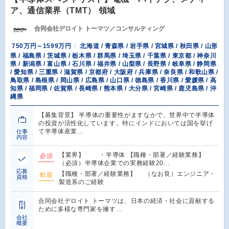
ア、通信業界（TMT） 領域
合同会社デロイト トーマツ／コンサルティング
750万円～1599万円
北海道 / 青森県 / 岩手県 / 宮城県 / 秋田県 / 山形
県 / 福島県 / 茨城県 / 栃木県 / 群馬県 / 埼玉県 / 千葉県 / 東京都 / 神奈川
県 / 新潟県 / 富山県 / 石川県 / 福井県 / 山梨県 / 長野県 / 岐阜県 / 静岡県
/ 愛知県 / 三重県 / 滋賀県 / 京都府 / 大阪府 / 兵庫県 / 奈良県 / 和歌山県 /
鳥取県 / 島根県 / 岡山県 / 広島県 / 山口県 / 徳島県 / 香川県 / 愛媛県 / 高
知県 / 福岡県 / 佐賀県 / 長崎県 / 熊本県 / 大分県 / 宮崎県 / 鹿児島県 / 沖
縄県
【募集背景】 半導体の重要性がますなかで、世界中で半導体
の投資が活性化しています。特にインドにおいては国を挙げ
て半導体産業…
仕事
内容
【業界】 ・半導体 【職種・部署／経験業務】
必須
（必須）半導体企業での実務経験20…
応募
【職種・部署／経験業務】 （なお良）エンジニア・
歓迎
資格
製造系のご経験
合同会社デロイト トーマツは、日本の経済・社会に貢献する
ために多様な専門家を擁す…
会社
概要