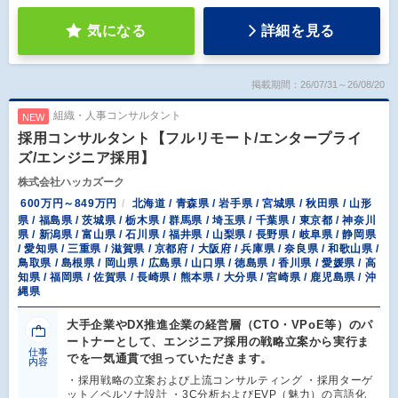
気になる
詳細を見る
掲載期間：26/07/31～26/08/20
組織・人事コンサルタント
NEW
採用コンサルタント【フルリモート/エンタープライ
ズ/エンジニア採用】
株式会社ハッカズーク
600万円～849万円
北海道 / 青森県 / 岩手県 / 宮城県 / 秋田県 / 山形
県 / 福島県 / 茨城県 / 栃木県 / 群馬県 / 埼玉県 / 千葉県 / 東京都 / 神奈川
県 / 新潟県 / 富山県 / 石川県 / 福井県 / 山梨県 / 長野県 / 岐阜県 / 静岡県
/ 愛知県 / 三重県 / 滋賀県 / 京都府 / 大阪府 / 兵庫県 / 奈良県 / 和歌山県 /
鳥取県 / 島根県 / 岡山県 / 広島県 / 山口県 / 徳島県 / 香川県 / 愛媛県 / 高
知県 / 福岡県 / 佐賀県 / 長崎県 / 熊本県 / 大分県 / 宮崎県 / 鹿児島県 / 沖
縄県
大手企業やDX推進企業の経営層（CTO・VPoE等）のパ
ートナーとして、エンジニア採用の戦略立案から実行ま
仕事
でを一気通貫で担っていただきます。
内容
・採用戦略の立案および上流コンサルティング ・採用ターゲ
ット／ペルソナ設計 ・3C分析およびEVP（魅力）の言語化