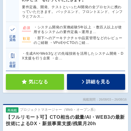
要件定義、開発、テストといったAI開発の全プロセスに携わ
っていただきます。 バックエンド、フロントエンド、インフ
ラとフルス…
・システム開発の実務経験5年以上 ・数百人以上が使
必須
用するシステムの要件定義～運用ま…
応募
・部下へのアーキテクチャや品質管理などのレビュー
歓迎
資格
のご経験 ・VPoEやCTOのご経…
・生成AIやWeb3などの先端技術を活用したシステム開発・D
X支援を行う企業 ・企…
会社
概要
気になる
詳細を見る
掲載期間：26/08/03～26/08/16
プロジェクトマネージャー（Web・オープン系）
再掲載
【フルリモート可】CTO相当の裁量/AI・WEB3の最新
技術によるDX・新規事業支援/残業月20h