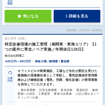
会社
概要
気になる
詳細を見る
掲載期間：26/07/24～26/08/06
施工管理（設備）
特定改修現場の施工管理（南関東・東海エリア）【1
つの案件に専念／ベア実施／年間休日128日】
株式会社関電工
600万円～999万円
神奈川県 / 静岡県 / 愛知県
オフィスビルや商業施設、工場など当社が委託を受けた
建築物の現場責任者として常駐し、電気設備保安管理業
仕事
務および建物設備（電気、空調、衛生設備）の管理業務
内容
を担当していただきます。
・責任者業務 ・日常点検業務 ・客先折衝 ・緊急対応 ・修繕
業務への対応、工事監理 ・業者立会業務 ・上記に関わるミー
ティングへの参…