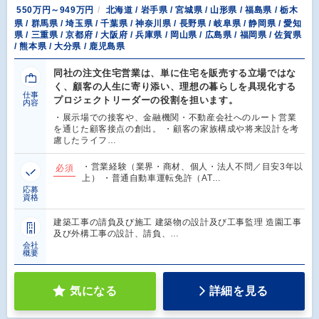
550万円～949万円
北海道 / 岩手県 / 宮城県 / 山形県 / 福島県 / 栃木
県 / 群馬県 / 埼玉県 / 千葉県 / 神奈川県 / 長野県 / 岐阜県 / 静岡県 / 愛知
県 / 三重県 / 京都府 / 大阪府 / 兵庫県 / 岡山県 / 広島県 / 福岡県 / 佐賀県
/ 熊本県 / 大分県 / 鹿児島県
同社の注文住宅営業は、単に住宅を販売する立場ではな
く、顧客の人生に寄り添い、理想の暮らしを具現化する
仕事
プロジェクトリーダーの役割を担います。
内容
・展示場での接客や、金融機関・不動産会社へのルート営業
を通じた顧客接点の創出。 ・顧客の家族構成や将来設計を考
慮したライフ…
・営業経験（業界・商材、個人・法人不問／目安3年以
必須
上） ・普通自動車運転免許（AT…
応募
資格
建築工事の請負及び施工 建築物の設計及び工事監理 造園工事
及び外構工事の設計、請負、…
会社
概要
気になる
詳細を見る