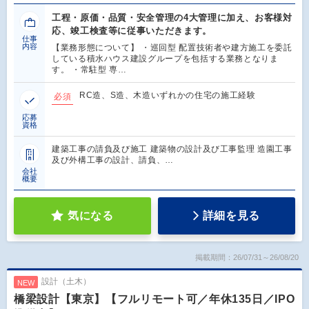
工程・原価・品質・安全管理の4大管理に加え、お客様対
応、竣工検査等に従事いただきます。
仕事
内容
【業務形態について】 ・巡回型 配置技術者や建方施工を委託
している積水ハウス建設グループを包括する業務となりま
す。 ・常駐型 専…
RC造、S造、木造いずれかの住宅の施工経験
必須
応募
資格
建築工事の請負及び施工 建築物の設計及び工事監理 造園工事
及び外構工事の設計、請負、…
会社
概要
気になる
詳細を見る
掲載期間：26/07/31～26/08/20
設計（土木）
NEW
橋梁設計【東京】【フルリモート可／年休135日／IPO