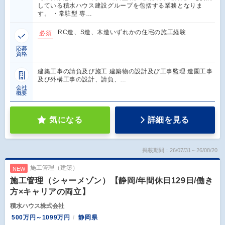
している積水ハウス建設グループを包括する業務となりま
す。 ・常駐型 専…
RC造、S造、木造いずれかの住宅の施工経験
必須
応募
資格
建築工事の請負及び施工 建築物の設計及び工事監理 造園工事
及び外構工事の設計、請負、…
会社
概要
気になる
詳細を見る
掲載期間：26/07/31～26/08/20
施工管理（建築）
NEW
施工管理（シャーメゾン）【静岡/年間休日129日/働き
方×キャリアの両立】
積水ハウス株式会社
500万円～1099万円
静岡県