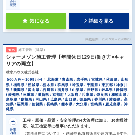
会社
概要
気になる
詳細を見る
掲載期間：26/07/31～26/08/20
施工管理（建築）
NEW
シャーメゾン施工管理【年間休日129日/働き方×キャ
リアの両立】
積水ハウス株式会社
500万円～1099万円
北海道 / 青森県 / 岩手県 / 宮城県 / 秋田県 / 山形
県 / 福島県 / 茨城県 / 栃木県 / 群馬県 / 埼玉県 / 千葉県 / 東京都 / 神奈川
県 / 新潟県 / 富山県 / 石川県 / 福井県 / 山梨県 / 長野県 / 岐阜県 / 静岡県
/ 愛知県 / 三重県 / 滋賀県 / 京都府 / 大阪府 / 兵庫県 / 奈良県 / 和歌山県 /
鳥取県 / 島根県 / 岡山県 / 広島県 / 山口県 / 徳島県 / 香川県 / 愛媛県 / 高
知県 / 福岡県 / 佐賀県 / 長崎県 / 熊本県 / 大分県 / 宮崎県 / 鹿児島県 / 沖
縄県
工程・原価・品質・安全管理の4大管理に加え、お客様対
応、竣工検査等に従事いただきます。
仕事
内容
【業務形態について】 ・巡回型 配置技術者や建方施工を委託