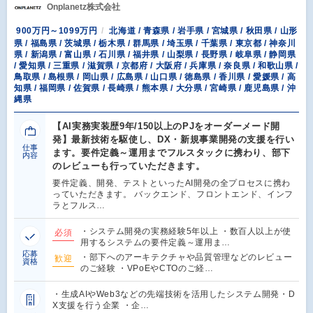
Onplanetz株式会社
900万円～1099万円
北海道 / 青森県 / 岩手県 / 宮城県 / 秋田県 / 山形
県 / 福島県 / 茨城県 / 栃木県 / 群馬県 / 埼玉県 / 千葉県 / 東京都 / 神奈川
県 / 新潟県 / 富山県 / 石川県 / 福井県 / 山梨県 / 長野県 / 岐阜県 / 静岡県
/ 愛知県 / 三重県 / 滋賀県 / 京都府 / 大阪府 / 兵庫県 / 奈良県 / 和歌山県 /
鳥取県 / 島根県 / 岡山県 / 広島県 / 山口県 / 徳島県 / 香川県 / 愛媛県 / 高
知県 / 福岡県 / 佐賀県 / 長崎県 / 熊本県 / 大分県 / 宮崎県 / 鹿児島県 / 沖
縄県
【AI実務実装歴9年/150以上のPJをオーダーメード開
発】最新技術を駆使し、DX・新規事業開発の支援を行い
仕事
ます。要件定義～運用までフルスタックに携わり、部下
内容
のレビューも行っていただきます。
要件定義、開発、テストといったAI開発の全プロセスに携わ
っていただきます。 バックエンド、フロントエンド、インフ
ラとフルス…
・システム開発の実務経験5年以上 ・数百人以上が使
必須
用するシステムの要件定義～運用ま…
応募
・部下へのアーキテクチャや品質管理などのレビュー
歓迎
資格
のご経験 ・VPoEやCTOのご経…
・生成AIやWeb3などの先端技術を活用したシステム開発・D
X支援を行う企業 ・企…