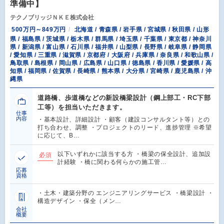
準備中】
テクノブリッジＮＫＥ株式会社
500万円～849万円
北海道 / 青森県 / 岩手県 / 宮城県 / 秋田県 / 山形
県 / 福島県 / 茨城県 / 栃木県 / 群馬県 / 埼玉県 / 千葉県 / 東京都 / 神奈川
県 / 新潟県 / 富山県 / 石川県 / 福井県 / 山梨県 / 長野県 / 岐阜県 / 静岡県
/ 愛知県 / 三重県 / 滋賀県 / 京都府 / 大阪府 / 兵庫県 / 奈良県 / 和歌山県 /
鳥取県 / 島根県 / 岡山県 / 広島県 / 山口県 / 徳島県 / 香川県 / 愛媛県 / 高
知県 / 福岡県 / 佐賀県 / 長崎県 / 熊本県 / 大分県 / 宮崎県 / 鹿児島県 / 沖
縄県
道路橋、歩道橋などの新設橋梁設計（鋼上部工・RC下部
工等）を担当いただきます。
仕事
内容
・基本設計、詳細設計 ・顧客（建設コンサルタント等）との
打ち合わせ、調整 ・プロジェクトのリード、進捗管理 ※希望
に応じて、B…
以下いずれかに該当する方 ・橋梁の保全設計、追加設
必須
計経験 ・橋に関わる何らかの施工管…
応募
資格
・土木・建築分野の エンジニアリングサービス ・橋梁設計 ・
構造デザイン ・保全（メン…
会社
概要