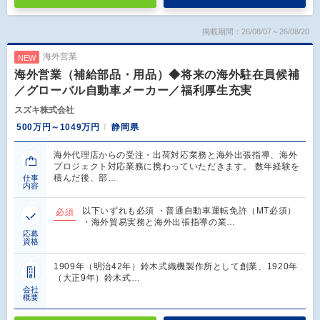
掲載期間：26/08/07～26/08/20
海外営業
NEW
海外営業（補給部品・用品）◆将来の海外駐在員候補
／グローバル自動車メーカー／福利厚生充実
スズキ株式会社
500万円～1049万円
静岡県
海外代理店からの受注・出荷対応業務と海外出張指導、海外
プロジェクト対応業務に携わっていただきます。 数年経験を
積んだ後、部…
仕事
内容
以下いずれも必須 ・普通自動車運転免許（MT必須）
必須
・海外貿易実務と海外出張指導の業…
応募
資格
1909年（明治42年）鈴木式織機製作所として創業、1920年
（大正9年）鈴木式…
会社
概要