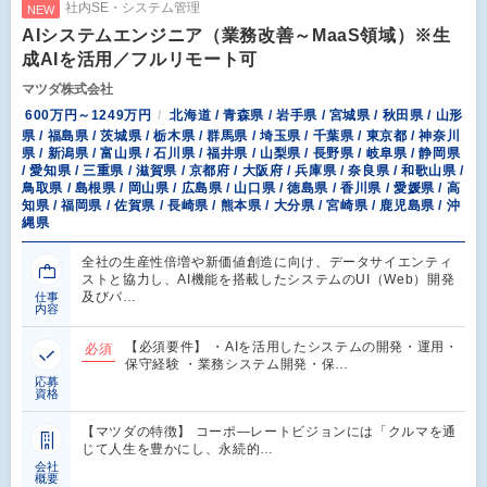
社内SE・システム管理
NEW
AIシステムエンジニア（業務改善～MaaS領域）※生
成AIを活用／フルリモート可
マツダ株式会社
600万円～1249万円
北海道 / 青森県 / 岩手県 / 宮城県 / 秋田県 / 山形
県 / 福島県 / 茨城県 / 栃木県 / 群馬県 / 埼玉県 / 千葉県 / 東京都 / 神奈川
県 / 新潟県 / 富山県 / 石川県 / 福井県 / 山梨県 / 長野県 / 岐阜県 / 静岡県
/ 愛知県 / 三重県 / 滋賀県 / 京都府 / 大阪府 / 兵庫県 / 奈良県 / 和歌山県 /
鳥取県 / 島根県 / 岡山県 / 広島県 / 山口県 / 徳島県 / 香川県 / 愛媛県 / 高
知県 / 福岡県 / 佐賀県 / 長崎県 / 熊本県 / 大分県 / 宮崎県 / 鹿児島県 / 沖
縄県
全社の生産性倍増や新価値創造に向け、データサイエンティ
ストと協力し、AI機能を搭載したシステムのUI（Web）開発
及びバ…
仕事
内容
【必須要件】 ・AIを活用したシステムの開発・運用・
必須
保守経験 ・業務システム開発・保…
応募
資格
【マツダの特徴】 コーポ―レートビジョンには「クルマを通
じて人生を豊かにし、永続的…
会社
概要