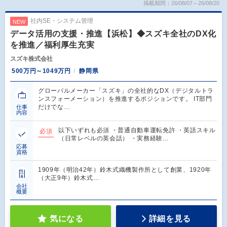
掲載期間：26/08/07～26/08/20
社内SE・システム管理
NEW
データ活用の支援・推進【浜松】◆スズキ全社のDX化
を推進／福利厚生充実
スズキ株式会社
500万円～1049万円
静岡県
グローバルメーカー「スズキ」の全社的なDX（デジタルトラ
ンスフォーメーション）を推進するポジションです。 IT部門
だけでな…
仕事
内容
以下いずれも必須 ・普通自動車運転免許 ・英語スキル
必須
（日常レベルの英会話） ・実務経験…
応募
資格
1909年（明治42年）鈴木式織機製作所として創業、1920年
（大正9年）鈴木式…
会社
概要
気になる
詳細を見る