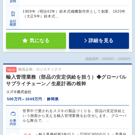
資格
1909年（明治42年）鈴木式織機製作所として創業、1920年
（大正9年）鈴木式…
会社
概要
気になる
詳細を見る
掲載期間：26/08/07～26/08/20
物流企画・ロジスティクス
NEW
輸入管理業務（部品の安定供給を担う）◆グローバル
サプライチェーン／生産計画の根幹
スズキ株式会社
500万円～1049万円
静岡県
世界中で愛されるスズキの製品づくりを、部品の安定供給と
いう側面から支える輸入管理業務をお任せします。 グローバ
ルな舞台で、…
仕事
内容
・輸入業務経験3年以上 ・TOEIC600点以上 ・普通自
必須