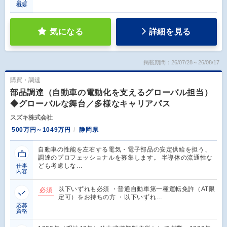
概要
気になる
詳細を見る
掲載期間：26/07/28～26/08/17
購買・調達
部品調達（自動車の電動化を支えるグローバル担当）
◆グローバルな舞台／多様なキャリアパス
スズキ株式会社
500万円～1049万円
静岡県
自動車の性能を左右する電気・電子部品の安定供給を担う、
調達のプロフェッショナルを募集します。 半導体の流通性な
ども考慮しな…
仕事
内容
以下いずれも必須 ・普通自動車第一種運転免許（AT限
必須
定可）をお持ちの方 ・以下いずれ…
応募
資格