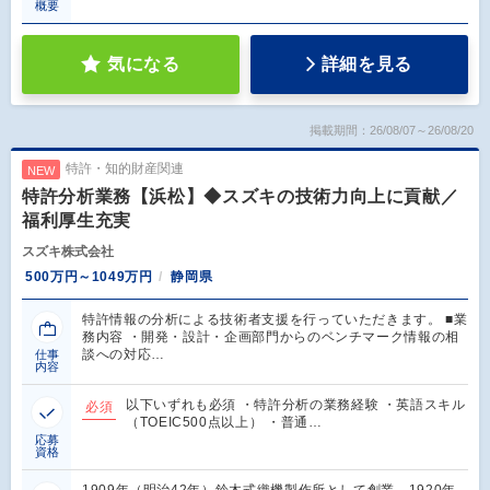
概要
気になる
詳細を見る
掲載期間：26/08/07～26/08/20
特許・知的財産関連
NEW
特許分析業務【浜松】◆スズキの技術力向上に貢献／
福利厚生充実
スズキ株式会社
500万円～1049万円
静岡県
特許情報の分析による技術者支援を行っていただきます。 ■業
務内容 ・開発・設計・企画部門からのベンチマーク情報の相
談への対応…
仕事
内容
以下いずれも必須 ・特許分析の業務経験 ・英語スキル
必須
（TOEIC500点以上） ・普通…
応募
資格