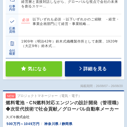
経営層と直接対話しながら、グローバルな視点で会社の未来
を創るスケー…
仕事
内容
以下いずれも必須 ・以下いずれかのご経験 - 経営・
必須
事業企画部門にて経営・事業戦略…
応募
資格
1909年（明治42年）鈴木式織機製作所として創業、1920年
（大正9年）鈴木式…
会社
概要
気になる
詳細を見る
掲載期間：26/08/07～26/08/20
プロジェクトマネージャー（電気・電子）
NEW
燃料電池・CN燃料対応エンジンの設計開発（管理職）
◆次世代技術で社会貢献／グローバル自動車メーカー
スズキ株式会社
500万円～1049万円
神奈川県 / 静岡県