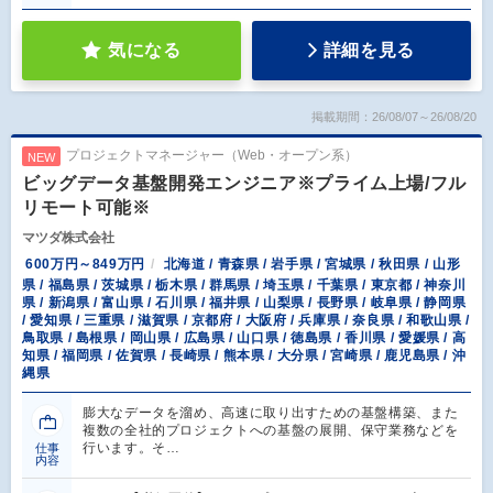
気になる
詳細を見る
掲載期間：26/08/07～26/08/20
プロジェクトマネージャー（Web・オープン系）
NEW
ビッグデータ基盤開発エンジニア※プライム上場/フル
リモート可能※
マツダ株式会社
600万円～849万円
北海道 / 青森県 / 岩手県 / 宮城県 / 秋田県 / 山形
県 / 福島県 / 茨城県 / 栃木県 / 群馬県 / 埼玉県 / 千葉県 / 東京都 / 神奈川
県 / 新潟県 / 富山県 / 石川県 / 福井県 / 山梨県 / 長野県 / 岐阜県 / 静岡県
/ 愛知県 / 三重県 / 滋賀県 / 京都府 / 大阪府 / 兵庫県 / 奈良県 / 和歌山県 /
鳥取県 / 島根県 / 岡山県 / 広島県 / 山口県 / 徳島県 / 香川県 / 愛媛県 / 高
知県 / 福岡県 / 佐賀県 / 長崎県 / 熊本県 / 大分県 / 宮崎県 / 鹿児島県 / 沖
縄県
膨大なデータを溜め、高速に取り出すための基盤構築、また
複数の全社的プロジェクトへの基盤の展開、保守業務などを
行います。そ…
仕事
内容