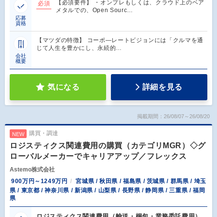
【必須要件】 ・オンプレもしくは、クラウド上のベア
必須
メタルでの、Open Sourc…
応募
資格
【マツダの特徴】 コーポ―レートビジョンには「クルマを通
じて人生を豊かにし、永続的…
会社
概要
気になる
詳細を見る
掲載期間：26/08/07～26/08/20
購買・調達
NEW
ロジスティクス関連費用の購買（カテゴリMGR）◇グ
ローバルメーカーでキャリアアップ／フレックス
Astemo株式会社
900万円～1249万円
宮城県 / 秋田県 / 福島県 / 茨城県 / 群馬県 / 埼玉
県 / 東京都 / 神奈川県 / 新潟県 / 山梨県 / 長野県 / 静岡県 / 三重県 / 福岡
県
ロジスティクス関連費用（輸送・梱包・業務委託費用）