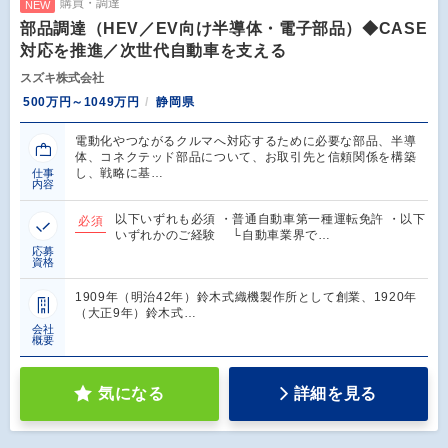
購買・調達
NEW
部品調達（HEV／EV向け半導体・電子部品）◆CASE
対応を推進／次世代自動車を支える
スズキ株式会社
500万円～1049万円
静岡県
電動化やつながるクルマへ対応するために必要な部品、半導
体、コネクテッド部品について、お取引先と信頼関係を構築
し、戦略に基…
仕事
内容
以下いずれも必須 ・普通自動車第一種運転免許 ・以下
必須
いずれかのご経験 └自動車業界で…
応募
資格
1909年（明治42年）鈴木式織機製作所として創業、1920年
（大正9年）鈴木式…
会社
概要
気になる
詳細を見る