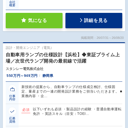
会社
概要
気になる
詳細を見る
掲載期間：26/07/31～26/08/20
設計・開発エンジニア（電気）
自動車用ランプの仕様設計【浜松】◆東証プライム上
場／次世代ランプ開発の最前線で活躍
スタンレー電気株式会社
550万円～949万円
静岡県
新技術の提案から、自動車ランプの仕様成立検討、仕様固
定、量産までの一連の開発設計業務をご担当いただきます。 ■
業務内容 ・企…
仕事
内容
以下いずれも必須 ・製品設計の経験 ・普通自動車運転
必須
免許 ・英語スキル（目安：TOEI…
応募
資格