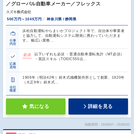
／グローバル自動車メーカー／フレックス
スズキ株式会社
500万円～1049万円
神奈川県 / 静岡県
浜松自動運転やらまいかプロジェクト等で、自治体や事業者
と協力して、自動運転システム開発に携わっていただきま
す。 幅広い業務…
仕事
内容
以下いずれも必須 ・普通自動車運転免許（MT必須）
必須
・英語スキル（TOEIC550点…
応募
資格
1909年（明治42年）鈴木式織機製作所として創業、1920年
（大正9年）鈴木式…
会社
概要
気になる
詳細を見る
掲載期間：26/08/07～26/08/20