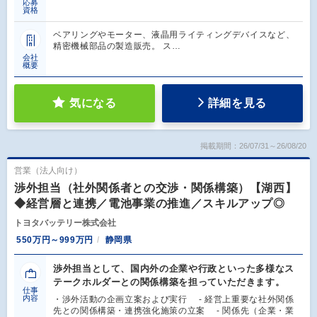
応募
資格
ベアリングやモーター、液晶用ライティングデバイスなど、
精密機械部品の製造販売。 ス…
会社
概要
気になる
詳細を見る
掲載期間：26/07/31～26/08/20
営業（法人向け）
渉外担当（社外関係者との交渉・関係構築）【湖西】
◆経営層と連携／電池事業の推進／スキルアップ◎
トヨタバッテリー株式会社
550万円～999万円
静岡県
渉外担当として、国内外の企業や行政といった多様なス
テークホルダーとの関係構築を担っていただきます。
仕事
内容
・渉外活動の企画立案および実行 - 経営上重要な社外関係
先との関係構築・連携強化施策の立案 - 関係先（企業・業