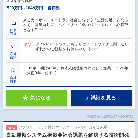
スズキ株式会社
500万円～1049万円
静岡県
来るカーボンニュートラル社会における「生活の足」となる
べく、電気自動車・ハイブリッド車のパワートレイン心臓部
となるEアク…
仕事
内容
以下のハードウェアもしくはソフトウェアに関するい
必須
ずれかのご経験をお持ちの方 【ハー…
応募
資格
1909年（明治42年）鈴木式織機製作所として創業、1920年
（大正9年）鈴木式…
会社
概要
気になる
詳細を見る
掲載期間：26/08/07～26/08/20
アプリケーション開発エンジニア（制御・組み込み系）
NEW
自動運転システム構築◆社会課題を解決する技術開発