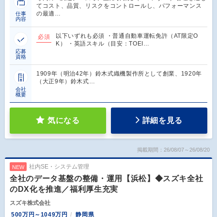
てコスト、品質、リスクをコントロールし、パフォーマンス
の最適…
仕事
内容
以下いずれも必須 ・普通自動車運転免許（AT限定O
必須
K） ・英語スキル（目安：TOEI…
応募
資格
1909年（明治42年）鈴木式織機製作所として創業、1920年
（大正9年）鈴木式…
会社
概要
気になる
詳細を見る
掲載期間：26/08/07～26/08/20
社内SE・システム管理
NEW
全社のデータ基盤の整備・運用【浜松】◆スズキ全社
のDX化を推進／福利厚生充実
スズキ株式会社
500万円～1049万円
静岡県