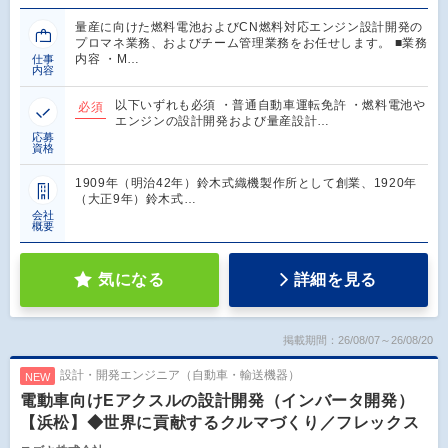
量産に向けた燃料電池およびCN燃料対応エンジン設計開発の
プロマネ業務、およびチーム管理業務をお任せします。 ■業務
内容 ・M…
仕事
内容
以下いずれも必須 ・普通自動車運転免許 ・燃料電池や
必須
エンジンの設計開発および量産設計…
応募
資格
1909年（明治42年）鈴木式織機製作所として創業、1920年
（大正9年）鈴木式…
会社
概要
気になる
詳細を見る
掲載期間：26/08/07～26/08/20
設計・開発エンジニア（自動車・輸送機器）
NEW
電動車向けEアクスルの設計開発（インバータ開発）
【浜松】◆世界に貢献するクルマづくり／フレックス