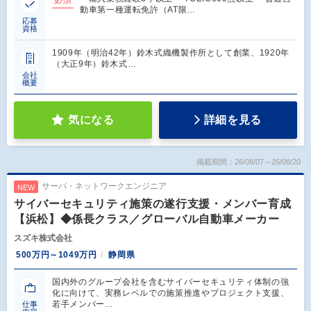
動車第一種運転免許（AT限…
応募
資格
1909年（明治42年）鈴木式織機製作所として創業、1920年
（大正9年）鈴木式…
会社
概要
気になる
詳細を見る
掲載期間：26/08/07～26/08/20
サーバ・ネットワークエンジニア
NEW
サイバーセキュリティ施策の遂行支援・メンバー育成
【浜松】◆係長クラス／グローバル自動車メーカー
スズキ株式会社
500万円～1049万円
静岡県
国内外のグループ会社を含むサイバーセキュリティ体制の強
化に向けて、実務レベルでの施策推進やプロジェクト支援、
若手メンバー…
仕事