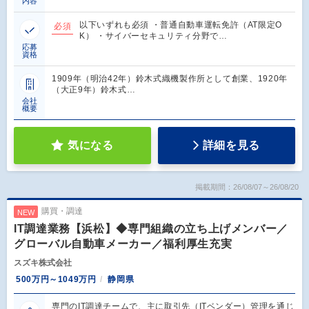
内容
以下いずれも必須 ・普通自動車運転免許（AT限定O
必須
K） ・サイバーセキュリティ分野で…
応募
資格
1909年（明治42年）鈴木式織機製作所として創業、1920年
（大正9年）鈴木式…
会社
概要
気になる
詳細を見る
掲載期間：26/08/07～26/08/20
購買・調達
NEW
IT調達業務【浜松】◆専門組織の立ち上げメンバー／
グローバル自動車メーカー／福利厚生充実
スズキ株式会社
500万円～1049万円
静岡県
専門のIT調達チームで、主に取引先（ITベンダー）管理を通じ