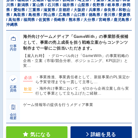
形県 / 福島県 / 茨城県 / 栃木県 / 群馬県 / 埼玉県 / 千葉県 / 東京都 / 神奈
川県 / 新潟県 / 富山県 / 石川県 / 福井県 / 山梨県 / 長野県 / 岐阜県 / 静岡
県 / 愛知県 / 三重県 / 滋賀県 / 京都府 / 大阪府 / 兵庫県 / 奈良県 / 和歌山
県 / 鳥取県 / 島根県 / 岡山県 / 広島県 / 山口県 / 徳島県 / 香川県 / 愛媛県
/ 高知県 / 福岡県 / 佐賀県 / 長崎県 / 熊本県 / 大分県 / 宮崎県 / 鹿児島県 /
沖縄県
海外向けゲームメディア「GameWith」の事業部長候補
として、事業の売上成長を担う戦略立案からコンテンツ
仕事
制作まで一挙にご担当いただきます。
内容
【雇入れ時】 ・グローバル向け「GameWith」の事業戦略の
企画・立案（市場/競合分析、ポジショニング、KPI設計）と
実…
・事業推進、事業責任者として、新規事業のPL策定か
必須
ら予実管理までを一貫して主導し…
応募
・海外向け事業において、ゼロから企画立案し自ら実
歓迎
資格
行して事業として立ち上げたご経験…
ゲーム情報等の提供を行うメディア事業
会社
概要
気になる
詳細を見る