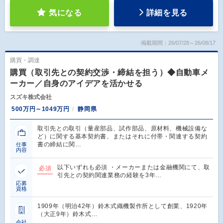
気になる
詳細を見る
掲載期間：26/07/28～26/08/17
購買・調達
購買（取引先との契約交渉・締結を担う）◆自動車メ
ーカー／自身のアイデアを活かせる
スズキ株式会社
500万円～1049万円
静岡県
取引先との取引（量産部品、試作部品、原材料、機械設備な
ど）に関する基本契約書、またはそれに付帯・関連する契約
書の締結に関…
仕事
内容
以下いずれも必須 ・メーカーまたは金融機関にて、取
必須
引先との契約関連業務の経験を3年…
応募
資格
1909年（明治42年）鈴木式織機製作所として創業、1920年
（大正9年）鈴木式…
会社