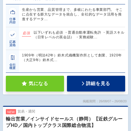
生産から営業、品質管理まで、多岐にわたる事業部門。 そこ
に点在する膨大なデータを統合し、全社的なデータ活用を推
進するデータ…
仕事
内容
以下いずれも必須 ・普通自動車運転免許 ・英語スキル
必須
（日常レベルの英会話） ・実務経験…
応募
資格
1909年（明治42年）鈴木式織機製作所として創業、1920年
（大正9年）鈴木式…
会社
概要
気になる
詳細を見る
掲載期間：26/08/07～26/08/20
貿易・通関
NEW
輸出営業／インサイドセールス（静岡）【近鉄グルー
プHD／国内トップクラス国際総合物流】