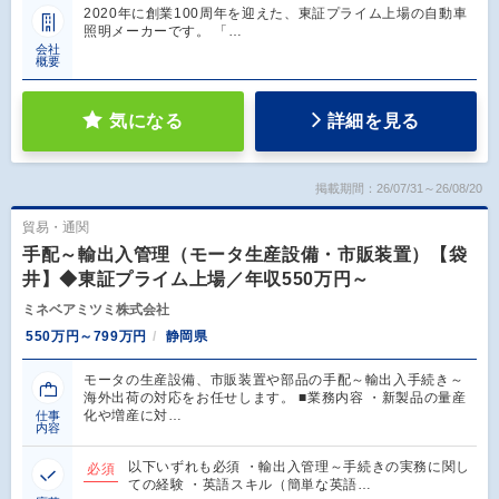
2020年に創業100周年を迎えた、東証プライム上場の自動車
照明メーカーです。 「…
会社
概要
気になる
詳細を見る
掲載期間：26/07/31～26/08/20
貿易・通関
手配～輸出入管理（モータ生産設備・市販装置）【袋
井】◆東証プライム上場／年収550万円～
ミネベアミツミ株式会社
550万円～799万円
静岡県
モータの生産設備、市販装置や部品の手配～輸出入手続き～
海外出荷の対応をお任せします。 ■業務内容 ・新製品の量産
化や増産に対…
仕事
内容
以下いずれも必須 ・輸出入管理～手続きの実務に関し
必須
ての経験 ・英語スキル（簡単な英語…