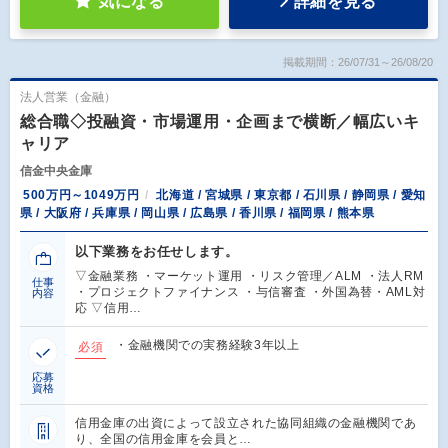
気になる
詳細を見る
掲載期間：26/07/31～26/08/20
法人営業（金融）
総合職◇投融資・市場運用・企画まで横断／幅広いキ
ャリア
信金中央金庫
500万円～1049万円
北海道 / 宮城県 / 東京都 / 石川県 / 静岡県 / 愛知
県 / 大阪府 / 兵庫県 / 岡山県 / 広島県 / 香川県 / 福岡県 / 熊本県
以下業務をお任せします。
▽金融業務 ・マーケット運用 ・リスク管理／ALM ・法人RM
仕事
・プロジェクトファイナンス ・与信審査 ・外国為替・AML対
内容
応 ▽信用…
・金融機関での実務経験3年以上
必須
応募
資格
信用金庫の出資によって設立された協同組織の金融機関であ
り、全国の信用金庫を会員と…