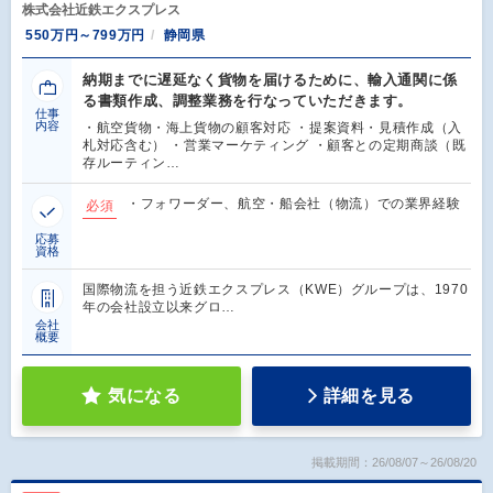
株式会社近鉄エクスプレス
550万円～799万円
静岡県
納期までに遅延なく貨物を届けるために、輸入通関に係
る書類作成、調整業務を行なっていただきます。
仕事
内容
・航空貨物・海上貨物の顧客対応 ・提案資料・見積作成（入
札対応含む） ・営業マーケティング ・顧客との定期商談（既
存ルーティン…
・フォワーダー、航空・船会社（物流）での業界経験
必須
応募
資格
国際物流を担う近鉄エクスプレス（KWE）グループは、1970
年の会社設立以来グロ…
会社
概要
気になる
詳細を見る
掲載期間：26/08/07～26/08/20