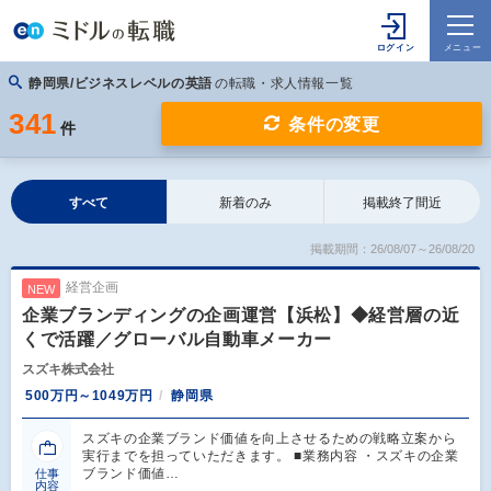
静岡県/ビジネスレベルの英語
の転職・求人情報一覧
341
条件の変更
件
すべて
新着のみ
掲載終了間近
掲載期間：26/08/07～26/08/20
経営企画
NEW
企業ブランディングの企画運営【浜松】◆経営層の近
くで活躍／グローバル自動車メーカー
スズキ株式会社
500万円～1049万円
静岡県
スズキの企業ブランド価値を向上させるための戦略立案から
実行までを担っていただきます。 ■業務内容 ・スズキの企業
ブランド価値…
仕事
内容