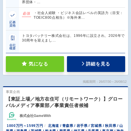
界団体・…
・社会人経験 ・ビジネス会話レベルの英語力（目安：
必須
TOEIC800点相当）※海外来…
応募
資格
トヨタバッテリー株式会社は、1996年に設立され、2026年で
30周年を迎えまし…
会社
概要
気になる
詳細を見る
掲載期間：26/07/30～26/08/12
事業企画
【東証上場／地方在住可（リモートワーク）】グロー
バルメディア事業部／事業責任者候補
株式会社GameWith
1000万円～1599万円
北海道 / 青森県 / 岩手県 / 宮城県 / 秋田県 / 山