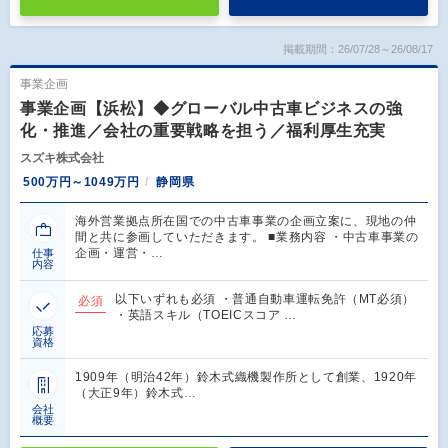
掲載期間：26/07/28～26/08/17
事業企画
事業企画【浜松】◆グローバル中古車ビジネスの強
化・推進／会社の重要戦略を担う／福利厚生充実
スズキ株式会社
500万円～1049万円
静岡県
海外営業拠点所在国での中古車事業の企画立案に、現地の仲
間と共に参画していただきます。 ■業務内容 ・中古車事業の
企画・運営・…
仕事
内容
以下いずれも必須 ・普通自動車運転免許（MT必須）
必須
・英語スキル（TOEICスコア …
応募
資格
1909年（明治42年）鈴木式織機製作所として創業、1920年
（大正9年）鈴木式…
会社
概要