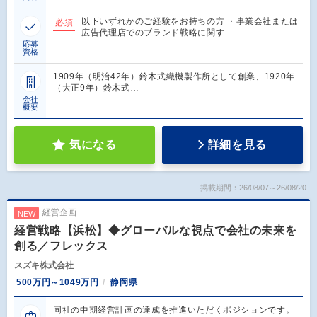
以下いずれかのご経験をお持ちの方 ・事業会社または
必須
広告代理店でのブランド戦略に関す…
応募
資格
1909年（明治42年）鈴木式織機製作所として創業、1920年
（大正9年）鈴木式…
会社
概要
気になる
詳細を見る
掲載期間：26/08/07～26/08/20
経営企画
NEW
経営戦略【浜松】◆グローバルな視点で会社の未来を
創る／フレックス
スズキ株式会社
500万円～1049万円
静岡県
同社の中期経営計画の達成を推進いただくポジションです。