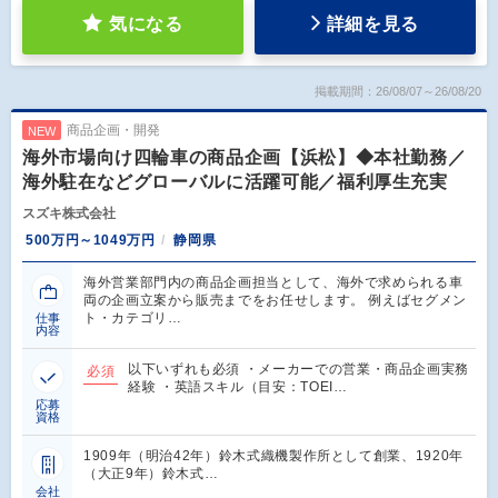
気になる
詳細を見る
掲載期間：26/08/07～26/08/20
商品企画・開発
NEW
海外市場向け四輪車の商品企画【浜松】◆本社勤務／
海外駐在などグローバルに活躍可能／福利厚生充実
スズキ株式会社
500万円～1049万円
静岡県
海外営業部門内の商品企画担当として、海外で求められる車
両の企画立案から販売までをお任せします。 例えばセグメン
ト・カテゴリ…
仕事
内容
以下いずれも必須 ・メーカーでの営業・商品企画実務
必須
経験 ・英語スキル（目安：TOEI…
応募
資格
1909年（明治42年）鈴木式織機製作所として創業、1920年
（大正9年）鈴木式…
会社