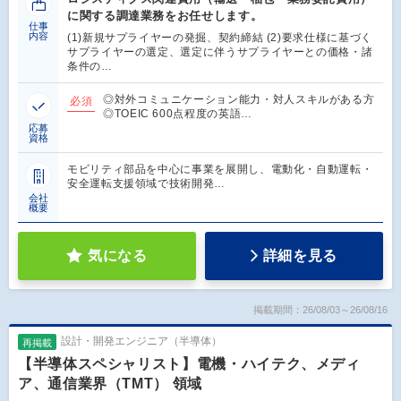
に関する調達業務をお任せします。
仕事
内容
(1)新規サプライヤーの発掘、契約締結 (2)要求仕様に基づく
サプライヤーの選定、選定に伴うサプライヤーとの価格・諸
条件の…
◎対外コミュニケーション能力・対人スキルがある方
必須
◎TOEIC 600点程度の英語…
応募
資格
モビリティ部品を中心に事業を展開し、電動化・自動運転・
安全運転支援領域で技術開発…
会社
概要
気になる
詳細を見る
掲載期間：26/08/03～26/08/16
設計・開発エンジニア（半導体）
再掲載
【半導体スペシャリスト】電機・ハイテク、メディ
ア、通信業界（TMT） 領域