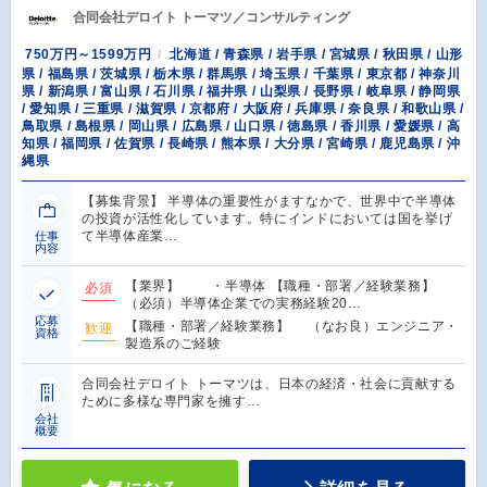
合同会社デロイト トーマツ／コンサルティング
750万円～1599万円
北海道 / 青森県 / 岩手県 / 宮城県 / 秋田県 / 山形
県 / 福島県 / 茨城県 / 栃木県 / 群馬県 / 埼玉県 / 千葉県 / 東京都 / 神奈川
県 / 新潟県 / 富山県 / 石川県 / 福井県 / 山梨県 / 長野県 / 岐阜県 / 静岡県
/ 愛知県 / 三重県 / 滋賀県 / 京都府 / 大阪府 / 兵庫県 / 奈良県 / 和歌山県 /
鳥取県 / 島根県 / 岡山県 / 広島県 / 山口県 / 徳島県 / 香川県 / 愛媛県 / 高
知県 / 福岡県 / 佐賀県 / 長崎県 / 熊本県 / 大分県 / 宮崎県 / 鹿児島県 / 沖
縄県
【募集背景】 半導体の重要性がますなかで、世界中で半導体
の投資が活性化しています。特にインドにおいては国を挙げ
て半導体産業…
仕事
内容
【業界】 ・半導体 【職種・部署／経験業務】
必須
（必須）半導体企業での実務経験20…
応募
【職種・部署／経験業務】 （なお良）エンジニア・
歓迎
資格
製造系のご経験
合同会社デロイト トーマツは、日本の経済・社会に貢献する
ために多様な専門家を擁す…
会社
概要