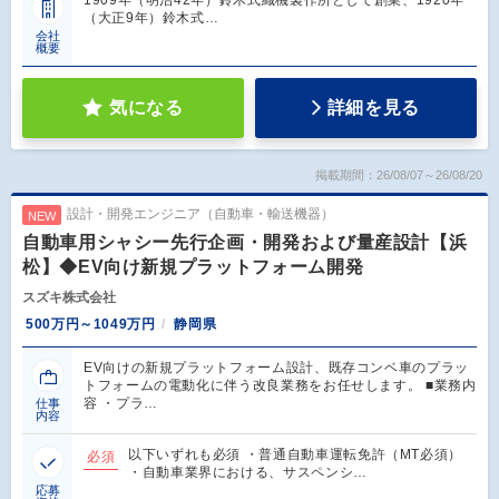
1909年（明治42年）鈴木式織機製作所として創業、1920年
（大正9年）鈴木式…
会社
概要
気になる
詳細を見る
掲載期間：26/08/07～26/08/20
設計・開発エンジニア（自動車・輸送機器）
NEW
自動車用シャシー先行企画・開発および量産設計【浜
松】◆EV向け新規プラットフォーム開発
スズキ株式会社
500万円～1049万円
静岡県
EV向けの新規プラットフォーム設計、既存コンベ車のプラッ
トフォームの電動化に伴う改良業務をお任せします。 ■業務内
容 ・プラ…
仕事
内容
以下いずれも必須 ・普通自動車運転免許（MT必須）
必須
・自動車業界における、サスペンシ…
応募