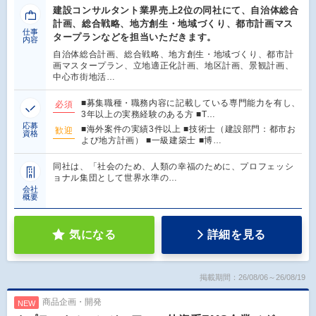
建設コンサルタント業界売上2位の同社にて、自治体総合
計画、総合戦略、地方創生・地域づくり、都市計画マス
仕事
タープランなどを担当いただきます。
内容
自治体総合計画、総合戦略、地方創生・地域づくり、都市計
画マスタープラン、立地適正化計画、地区計画、景観計画、
中心市街地活…
■募集職種・職務内容に記載している専門能力を有し、
必須
3年以上の実務経験のある方 ■T…
応募
■海外案件の実績3件以上 ■技術士（建設部門：都市お
歓迎
資格
よび地方計画） ■一級建築士 ■博…
同社は、「社会のため、人類の幸福のために、プロフェッシ
ョナル集団として世界水準の…
会社
概要
気になる
詳細を見る
掲載期間：26/08/06～26/08/19
商品企画・開発
NEW