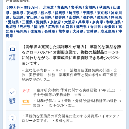
外資系製薬会社
600万円～999万円
北海道 / 青森県 / 岩手県 / 宮城県 / 秋田県 / 山形
県 / 福島県 / 茨城県 / 栃木県 / 群馬県 / 埼玉県 / 千葉県 / 東京都 / 神奈川
県 / 新潟県 / 富山県 / 石川県 / 福井県 / 山梨県 / 長野県 / 岐阜県 / 静岡県
/ 愛知県 / 三重県 / 滋賀県 / 京都府 / 大阪府 / 兵庫県 / 奈良県 / 和歌山県 /
鳥取県 / 島根県 / 岡山県 / 広島県 / 山口県 / 徳島県 / 香川県 / 愛媛県 / 高
知県 / 福岡県 / 佐賀県 / 長崎県 / 熊本県 / 大分県 / 宮崎県 / 鹿児島県 / 沖
縄県
【高年収＆充実した福利厚生が魅力】 革新的な製品を誇
るグローバルバイオ製薬企業で、複数の新製品ローンチ
仕事
に関わりながら、事業成長に直接貢献できる希少ポジシ
内容
ョンです。
＜主な仕事内容＞ ・サイト・治験責任医師契約の計画・交
渉・実行管理 ・法務・薬事要件遵守と契約条件の適正保証 ・
契約交渉のリス…
・臨床研究/契約/予算に関する実務経験（5年以上） ・
必須
学士号/同等の実務経験 ※医…
応募
・財務/予算/コスト管理・分析/会計/財務計画の経験 ＜
歓迎
資格
知識＞ ・ICH-GCP・製…
・革新的な医薬品の研究開発に注力する外資系バイオテクノ
ロジー企業です。 ・多様な疾…
会社
概要