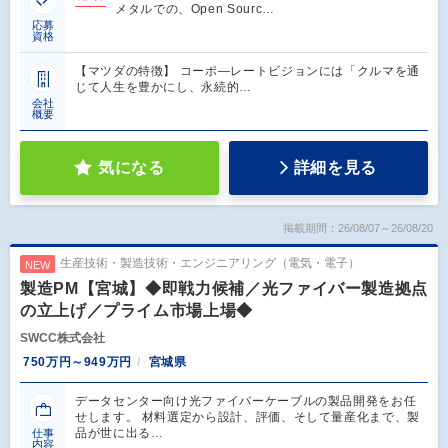
メタルでの、Open Sourc…
応募
資格
【マツダの特徴】 コーポ―レートビジョンには「クルマを通
じて人生を豊かにし、永続的…
会社
概要
気になる
詳細を見る
掲載期間：26/08/07～26/08/20
生産技術・製造技術・エンジニアリング（電気・電子）
NEW
製造PM【宮城】◆即戦力候補／光ファイバー製造拠点
の立上げ／プライム市場上場◆
SWCC株式会社
750万円～949万円
宮城県
データセンター向け光ファイバーケーブルの製品開発をお任
せします。 材料選定から設計、評価、そして量産化まで、製
品が世に出る…
仕事
内容