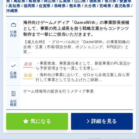
県 / 鳥取県 / 島根県 / 岡山県 / 広島県 / 山口県 / 徳島県 / 香川県 / 愛媛県
/ 高知県 / 福岡県 / 佐賀県 / 長崎県 / 熊本県 / 大分県 / 宮崎県 / 鹿児島県 /
沖縄県
海外向けゲームメディア「GameWith」の事業部長候補
として、事業の売上成長を担う戦略立案からコンテンツ
仕事
制作まで一挙にご担当いただきます。
内容
【雇入れ時】 ・グローバル向け「GameWith」の事業戦略の
企画・立案（市場/競合分析、ポジショニング、KPI設計）と
実…
・事業推進、事業責任者として、新規事業のPL策定か
必須
ら予実管理までを一貫して主導し…
応募
・海外向け事業において、ゼロから企画立案し自ら実
歓迎
資格
行して事業として立ち上げたご経験…
ゲーム情報等の提供を行うメディア事業
会社
概要
気になる
詳細を見る