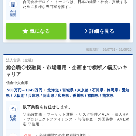
合同会社デロイト トーマツは、日本の経済・社会に貢献する
ために多様な専門家を擁す…
会社
概要
気になる
詳細を見る
掲載期間：26/07/31～26/08/20
法人営業（金融）
総合職◇投融資・市場運用・企画まで横断／幅広いキ
ャリア
信金中央金庫
500万円～1049万円
北海道 / 宮城県 / 東京都 / 石川県 / 静岡県 / 愛知
県 / 大阪府 / 兵庫県 / 岡山県 / 広島県 / 香川県 / 福岡県 / 熊本県
以下業務をお任せします。
▽金融業務 ・マーケット運用 ・リスク管理／ALM ・法人RM
仕事
・プロジェクトファイナンス ・与信審査 ・外国為替・AML対
内容
応 ▽信用…
・金融機関での実務経験3年以上