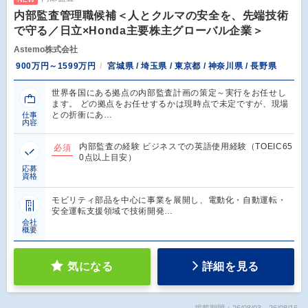
内部監査管理職候補＜人とクルマの安全を、先端技術
で守る／日立×Honda主要株主グローバル企業＞
Astemo株式会社
900万円～1599万円
宮城県 / 埼玉県 / 東京都 / 神奈川県 / 長野県
世界各国にある拠点の内部監査計画の策定～実行をお任せし
ます。 どの拠点をお任せするかは現時点で未定ですが、現場
との折衝にあ…
仕事
内容
内部監査の経験 ビジネスでの英語使用経験（TOEIC65
必須
0点以上目安）
応募
資格
モビリティ部品を中心に事業を展開し、電動化・自動運転・
安全運転支援領域で技術開発…
会社
概要
気になる
詳細を見る
掲載期間：26/08/03～26/08/16