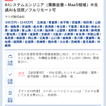
AIシステムエンジニア（業務改善～MaaS領域）※生
成AIを活用／フルリモート可
マツダ株式会社
600万円～1249万円
北海道 / 青森県 / 岩手県 / 宮城県 / 秋田県 / 山形
県 / 福島県 / 茨城県 / 栃木県 / 群馬県 / 埼玉県 / 千葉県 / 東京都 / 神奈川
県 / 新潟県 / 富山県 / 石川県 / 福井県 / 山梨県 / 長野県 / 岐阜県 / 静岡県
/ 愛知県 / 三重県 / 滋賀県 / 京都府 / 大阪府 / 兵庫県 / 奈良県 / 和歌山県 /
鳥取県 / 島根県 / 岡山県 / 広島県 / 山口県 / 徳島県 / 香川県 / 愛媛県 / 高
知県 / 福岡県 / 佐賀県 / 長崎県 / 熊本県 / 大分県 / 宮崎県 / 鹿児島県 / 沖
縄県
全社の生産性倍増や新価値創造に向け、データサイエンティ
ストと協力し、AI機能を搭載したシステムのUI（Web）開発
及びバ…
仕事
内容
【必須要件】 ・AIを活用したシステムの開発・運用・
必須
保守経験 ・業務システム開発・保…
応募
資格
【マツダの特徴】 コーポ―レートビジョンには「クルマを通
じて人生を豊かにし、永続的…
会社
概要