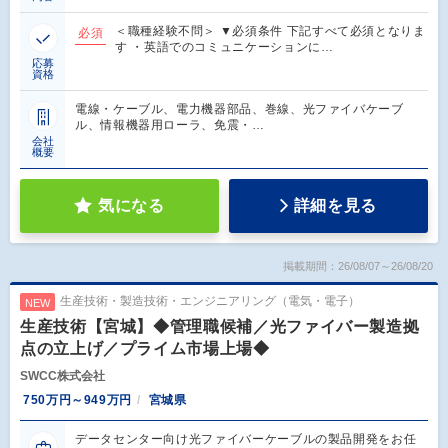
＜職種経験不問＞ ▼必須条件 下記すべて必須となりま
必須
す ・英語でのコミュニケーションに…
応募
資格
電線・ケーブル、電力機器部品、巻線、光ファイバケーブ
ル、情報機器用ローラ、免震・…
会社
概要
気になる
詳細を見る
掲載期間：26/08/07～26/08/20
生産技術・製造技術・エンジニアリング（電気・電子）
NEW
生産技術【宮城】◆管理職候補／光ファイバー製造拠
点の立上げ／プライム市場上場◆
SWCC株式会社
750万円～949万円
宮城県
データセンター向け光ファイバーケーブルの製品開発をお任