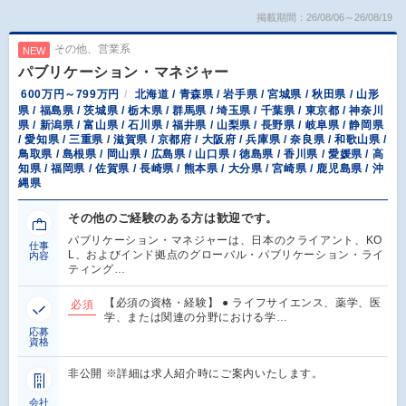
掲載期間：26/08/06～26/08/19
その他、営業系
NEW
パブリケーション・マネジャー
600万円～799万円
北海道 / 青森県 / 岩手県 / 宮城県 / 秋田県 / 山形
県 / 福島県 / 茨城県 / 栃木県 / 群馬県 / 埼玉県 / 千葉県 / 東京都 / 神奈川
県 / 新潟県 / 富山県 / 石川県 / 福井県 / 山梨県 / 長野県 / 岐阜県 / 静岡県
/ 愛知県 / 三重県 / 滋賀県 / 京都府 / 大阪府 / 兵庫県 / 奈良県 / 和歌山県 /
鳥取県 / 島根県 / 岡山県 / 広島県 / 山口県 / 徳島県 / 香川県 / 愛媛県 / 高
知県 / 福岡県 / 佐賀県 / 長崎県 / 熊本県 / 大分県 / 宮崎県 / 鹿児島県 / 沖
縄県
その他のご経験のある方は歓迎です。
パブリケーション・マネジャーは、日本のクライアント、KO
仕事
L、およびインド拠点のグローバル・パブリケーション・ライ
内容
ティング…
【必須の資格・経験】 ● ライフサイエンス、薬学、医
必須
学、または関連の分野における学…
応募
資格
非公開 ※詳細は求人紹介時にご案内いたします。
会社