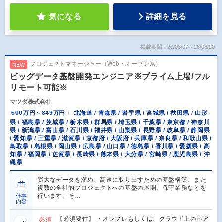
気になる
詳細を見る
掲載期間：26/08/07～26/08/20
プロジェクトマネージャー（Web・オープン系）
NEW
ビッグデータ基盤開発エンジニア※プライム上場/フル
リモート可能※
マツダ株式会社
600万円～849万円
北海道 / 青森県 / 岩手県 / 宮城県 / 秋田県 / 山形
県 / 福島県 / 茨城県 / 栃木県 / 群馬県 / 埼玉県 / 千葉県 / 東京都 / 神奈川
県 / 新潟県 / 富山県 / 石川県 / 福井県 / 山梨県 / 長野県 / 岐阜県 / 静岡県
/ 愛知県 / 三重県 / 滋賀県 / 京都府 / 大阪府 / 兵庫県 / 奈良県 / 和歌山県 /
鳥取県 / 島根県 / 岡山県 / 広島県 / 山口県 / 徳島県 / 香川県 / 愛媛県 / 高
知県 / 福岡県 / 佐賀県 / 長崎県 / 熊本県 / 大分県 / 宮崎県 / 鹿児島県 / 沖
縄県
膨大なデータを溜め、高速に取り出すための基盤構築、また
複数の全社的プロジェクトへの基盤の展開、保守業務などを
行います。そ…
仕事
内容
【必須要件】 ・オンプレもしくは、クラウド上のベア
必須