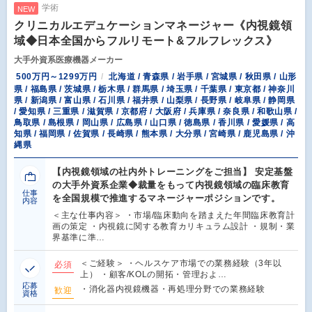
学術
NEW
クリニカルエデュケーションマネージャー《内視鏡領
域◆日本全国からフルリモート&フルフレックス》
大手外資系医療機器メーカー
500万円～1299万円
北海道 / 青森県 / 岩手県 / 宮城県 / 秋田県 / 山形
県 / 福島県 / 茨城県 / 栃木県 / 群馬県 / 埼玉県 / 千葉県 / 東京都 / 神奈川
県 / 新潟県 / 富山県 / 石川県 / 福井県 / 山梨県 / 長野県 / 岐阜県 / 静岡県
/ 愛知県 / 三重県 / 滋賀県 / 京都府 / 大阪府 / 兵庫県 / 奈良県 / 和歌山県 /
鳥取県 / 島根県 / 岡山県 / 広島県 / 山口県 / 徳島県 / 香川県 / 愛媛県 / 高
知県 / 福岡県 / 佐賀県 / 長崎県 / 熊本県 / 大分県 / 宮崎県 / 鹿児島県 / 沖
縄県
【内視鏡領域の社内外トレーニングをご担当】 安定基盤
の大手外資系企業◆裁量をもって内視鏡領域の臨床教育
仕事
を全国規模で推進するマネージャーポジションです。
内容
＜主な仕事内容＞ ・市場/臨床動向を踏まえた年間臨床教育計
画の策定 ・内視鏡に関する教育カリキュラム設計 ・規制・業
界基準に準…
＜ご経験＞ ・ヘルスケア市場での業務経験（3年以
必須
上） ・顧客/KOLの開拓・管理およ…
応募
・消化器内視鏡機器・再処理分野での業務経験
歓迎
資格