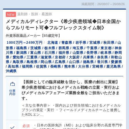
掲載期間：26/08/07～26/08/26
薬剤師・医師・看護師
NEW
メディカルディレクター《希少疾患領域◆日本全国か
らフルリモート可◆フルフレックスタイム制》
外資系医薬品メーカー【65歳定年】
1000万円～2499万円
北海道 / 青森県 / 岩手県 / 宮城県 / 秋田県 / 山
形県 / 福島県 / 茨城県 / 栃木県 / 群馬県 / 埼玉県 / 千葉県 / 東京都 / 神奈
川県 / 新潟県 / 富山県 / 石川県 / 福井県 / 山梨県 / 長野県 / 岐阜県 / 静岡
県 / 愛知県 / 三重県 / 滋賀県 / 京都府 / 大阪府 / 兵庫県 / 奈良県 / 和歌山
県 / 鳥取県 / 島根県 / 岡山県 / 広島県 / 山口県 / 徳島県 / 香川県 / 愛媛県
/ 高知県 / 福岡県 / 佐賀県 / 長崎県 / 熊本県 / 大分県 / 宮崎県 / 鹿児島県 /
沖縄県
【医師としての臨床経験を活かし、医療の創出に貢献】
希少疾患領域におけるメディカル戦略の立案・実行およ
仕事
びメディカルアフェアーズ業務全般をご担当いただきま
内容
す。
＜主な仕事内容＞ ・国内および担当領域におけるメディカル
プランの策定・実行 ・フィールドメディカルチームと連携し
たKOLエン…
・日本の医師免許（MD）および臨床分野の高度専門学
必須