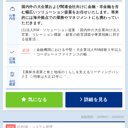
国内外の大企業および関連会社向けに金融・非金融を含
む幅広いソリューション提案をお任せいたします。将来
仕事
的には海外拠点での業務やマネジメントにも携わってい
内容
ただきます。
(1)法人RM・ソリューション提案 ・国内外の大企業向け法人
営業、リレーション構築 ・顧客の経営課題や事業戦略に対す
る提案活…
・金融機関における中堅～大企業法人RM経験３年以上
必須
・コーポレートファイナンスの幅…
応募
資格
【農林水産業と食と地域のくらしを支えるリーディングバン
ク】 ◇同庫は大正12年に「…
会社
概要
気になる
詳細を見る
掲載期間：26/08/07～26/08/20
社内SE・システム管理
NEW