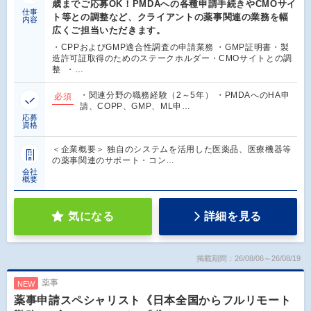
歳までご応募OK！PMDAへの各種申請手続きやCMOサイ
仕事
ト等との調整など、クライアントの薬事関連の業務を幅
内容
広くご担当いただきます。
・CPPおよびGMP適合性調査の申請業務 ・GMP証明書・製
造許可証取得のためのステークホルダー・CMOサイトとの調
整 ・…
・関連分野の職務経験（2～5年） ・PMDAへのHA申
必須
請、COPP、GMP、ML申…
応募
資格
＜企業概要＞ 独自のシステムを活用した医薬品、医療機器等
の薬事関連のサポート・コン…
会社
概要
気になる
詳細を見る
掲載期間：26/08/06～26/08/19
薬事
NEW
薬事申請スペシャリスト《日本全国からフルリモート