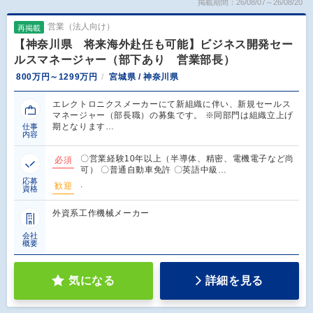
掲載期間：26/08/07～26/08/20
営業（法人向け）
再掲載
【神奈川県 将来海外赴任も可能】ビジネス開発セー
ルスマネージャー（部下あり 営業部長）
800万円～1299万円
宮城県 / 神奈川県
エレクトロニクスメーカーにて新組織に伴い、新規セールス
マネージャー（部長職）の募集です。 ※同部門は組織立上げ
期となります…
仕事
内容
〇営業経験10年以上（半導体、精密、電機電子など尚
必須
可） 〇普通自動車免許 〇英語中級…
応募
.
歓迎
資格
外資系工作機械メーカー
会社
概要
気になる
詳細を見る