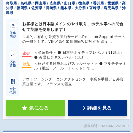
鳥取県 / 島根県 / 岡山県 / 広島県 / 山口県 / 徳島県 / 香川県 / 愛媛県 / 高
知県 / 福岡県 / 佐賀県 / 長崎県 / 熊本県 / 大分県 / 宮崎県 / 鹿児島県 / 沖
縄県
お客様とは日本語メインのやり取り、ホテル等への問合
せで英語を使用します！
仕事
内容
世界的に有名な外資系民泊サービスPremium Support チーム
の一員として、VIP／高付加価値顧客に対する 高度…
＜必須条件＞ ⚫ 日本語ネイティブレベル（N1以上）
必須
⚫ 英語ビジネスレベル（CEF…
応募
＜歓迎する経験およびスキルセット＞ ⚫ マルチチャネ
歓迎
資格
ル（電話・メール・チャット）で…
アウトソーシング・コンタクトセンター事業を手掛ける外資
系企業です。 フランスで設立…
会社
概要
気になる
詳細を見る
掲載期間：26/08/06～26/08/19