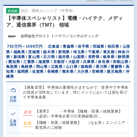
設計・開発エンジニア（半導体）
再掲載
【半導体スペシャリスト】電機・ハイテク、メディ
ア、通信業界（TMT） 領域
合同会社デロイト トーマツ／コンサルティング
750万円～1599万円
北海道 / 青森県 / 岩手県 / 宮城県 / 秋田県 / 山形
県 / 福島県 / 茨城県 / 栃木県 / 群馬県 / 埼玉県 / 千葉県 / 東京都 / 神奈川
県 / 新潟県 / 富山県 / 石川県 / 福井県 / 山梨県 / 長野県 / 岐阜県 / 静岡県
/ 愛知県 / 三重県 / 滋賀県 / 京都府 / 大阪府 / 兵庫県 / 奈良県 / 和歌山県 /
鳥取県 / 島根県 / 岡山県 / 広島県 / 山口県 / 徳島県 / 香川県 / 愛媛県 / 高
知県 / 福岡県 / 佐賀県 / 長崎県 / 熊本県 / 大分県 / 宮崎県 / 鹿児島県 / 沖
縄県
【募集背景】 半導体の重要性がますなかで、世界中で半導体
の投資が活性化しています。特にインドにおいては国を挙げ
て半導体産業…
仕事
内容
【業界】 ・半導体 【職種・部署／経験業務】
必須
（必須）半導体企業での実務経験20…
応募
【職種・部署／経験業務】 （なお良）エンジニア・
歓迎
資格
製造系のご経験