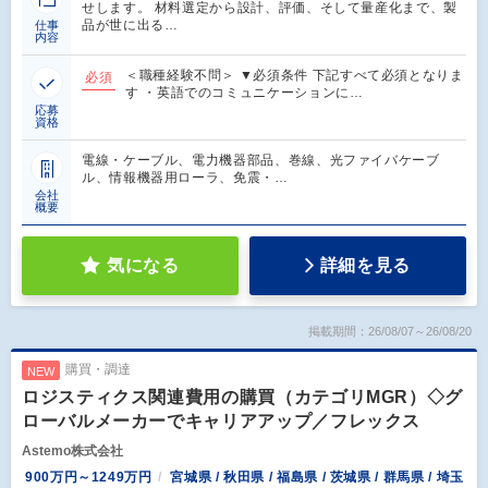
せします。 材料選定から設計、評価、そして量産化まで、製
品が世に出る…
仕事
内容
＜職種経験不問＞ ▼必須条件 下記すべて必須となりま
必須
す ・英語でのコミュニケーションに…
応募
資格
電線・ケーブル、電力機器部品、巻線、光ファイバケーブ
ル、情報機器用ローラ、免震・…
会社
概要
気になる
詳細を見る
掲載期間：26/08/07～26/08/20
購買・調達
NEW
ロジスティクス関連費用の購買（カテゴリMGR）◇グ
ローバルメーカーでキャリアアップ／フレックス
Astemo株式会社
900万円～1249万円
宮城県 / 秋田県 / 福島県 / 茨城県 / 群馬県 / 埼玉