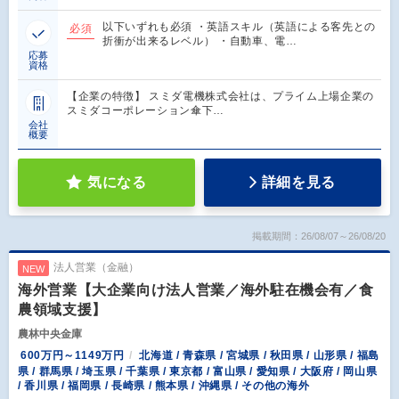
以下いずれも必須 ・英語スキル（英語による客先との
必須
折衝が出来るレベル） ・自動車、電…
応募
資格
【企業の特徴】 スミダ電機株式会社は、プライム上場企業の
スミダコーポレーション傘下…
会社
概要
気になる
詳細を見る
掲載期間：26/08/07～26/08/20
法人営業（金融）
NEW
海外営業【大企業向け法人営業／海外駐在機会有／食
農領域支援】
農林中央金庫
600万円～1149万円
北海道 / 青森県 / 宮城県 / 秋田県 / 山形県 / 福島
県 / 群馬県 / 埼玉県 / 千葉県 / 東京都 / 富山県 / 愛知県 / 大阪府 / 岡山県
/ 香川県 / 福岡県 / 長崎県 / 熊本県 / 沖縄県 / その他の海外