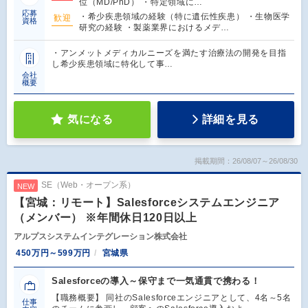
位（MD/PhD） ・特定領域に…
応募
・希少疾患領域の経験（特に遺伝性疾患） ・生物医学
歓迎
資格
研究の経験 ・製薬業界におけるメデ…
・アンメットメディカルニーズを満たす治療法の開発を目指
し希少疾患領域に特化して事…
会社
概要
気になる
詳細を見る
掲載期間：26/08/07～26/08/30
SE（Web・オープン系）
NEW
【宮城：リモート】Salesforceシステムエンジニア
（メンバー） ※年間休日120日以上
アルプスシステムインテグレーション株式会社
450万円～599万円
宮城県
Salesforceの導入～保守まで一気通貫で携わる！
【職務概要】 同社のSalesforceエンジニアとして、4名～5名
仕事