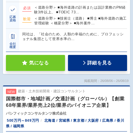
＜道路分野＞ ■海外道路の計画または設計業務のPM経
必須
験3件以上、 ■TOEIC 73…
応募
＜道路分野＞ ■技術士（道路） ■博士 ■海外道路の施工
歓迎
資格
管理経験 ＜橋梁分野＞ ■海外案件…
同社は、「社会のため、人類の幸福のために、プロフェッシ
ョナル集団として世界水準の…
会社
概要
気になる
詳細を見る
掲載期間：26/08/06～26/08/19
建築・土木技術開発・建設コンサルタント
NEW
国際都市・地域計画／交通計画（グローバル）【創業
68年業界/業界売上2位/業界のパイオニア企業】
パシフィックコンサルタンツ株式会社
500万円～849万円
北海道 / 宮城県 / 東京都 / 大阪府 / 広島県 / 香川
県 / 福岡県