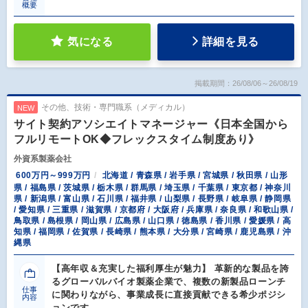
概要
気になる
詳細を見る
掲載期間：26/08/06～26/08/19
その他、技術・専門職系（メディカル）
NEW
サイト契約アソシエイトマネージャー《日本全国から
フルリモートOK◆フレックスタイム制度あり》
外資系製薬会社
600万円～999万円
北海道 / 青森県 / 岩手県 / 宮城県 / 秋田県 / 山形
県 / 福島県 / 茨城県 / 栃木県 / 群馬県 / 埼玉県 / 千葉県 / 東京都 / 神奈川
県 / 新潟県 / 富山県 / 石川県 / 福井県 / 山梨県 / 長野県 / 岐阜県 / 静岡県
/ 愛知県 / 三重県 / 滋賀県 / 京都府 / 大阪府 / 兵庫県 / 奈良県 / 和歌山県 /
鳥取県 / 島根県 / 岡山県 / 広島県 / 山口県 / 徳島県 / 香川県 / 愛媛県 / 高
知県 / 福岡県 / 佐賀県 / 長崎県 / 熊本県 / 大分県 / 宮崎県 / 鹿児島県 / 沖
縄県
【高年収＆充実した福利厚生が魅力】 革新的な製品を誇
るグローバルバイオ製薬企業で、複数の新製品ローンチ
仕事
に関わりながら、事業成長に直接貢献できる希少ポジシ
内容
ョンです。