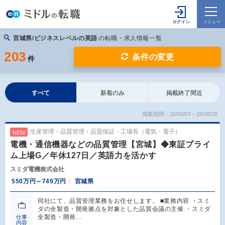
宮城県/ビジネスレベルの英語
の転職・求人情報一覧
203
条件の変更
件
すべて
新着のみ
掲載終了間近
掲載期間：26/08/07～26/08/20
生産管理・品質管理・品質保証・工場長（電気・電子）
NEW
電機・通信機器などの品質管理【宮城】◆東証プライ
ム上場G／年休127日／英語力を活かす
スミダ電機株式会社
550万円～749万円
宮城県
同社にて、品質管理業務をお任せします。 ■業務内容 ・スミ
ダの全製造・開発拠点を対象とした品質会議の主催 ・スミダ
全製造・開発…
仕事
内容