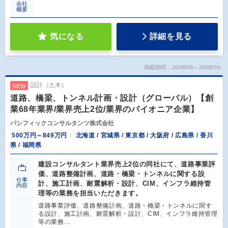
会社
概要
気になる
詳細を見る
掲載期間：26/08/06～26/08/19
設計（土木）
NEW
道路、橋梁、トンネル計画・設計（グローバル）【創
業68年業界/業界売上2位/業界のパイオニア企業】
パシフィックコンサルタンツ株式会社
500万円～849万円
北海道 / 宮城県 / 東京都 / 大阪府 / 広島県 / 香川
県 / 福岡県
建設コンサルタント業界売上2位の同社にて、道路事業評
価、道路整備計画、道路・橋梁・トンネルに関する設
仕事
計、施工計画、耐震解析・設計、CIM、インフラ維持管
内容
理等の業務を担当いただきます。
道路事業評価、道路整備計画、道路・橋梁・トンネルに関す
る設計、施工計画、耐震解析・設計、CIM、インフラ維持管理
等の業務…