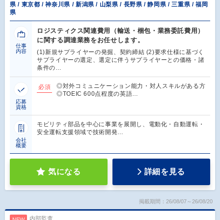
県 / 東京都 / 神奈川県 / 新潟県 / 山梨県 / 長野県 / 静岡県 / 三重県 / 福岡
県
ロジスティクス関連費用（輸送・梱包・業務委託費用）
に関する調達業務をお任せします。
仕事
内容
(1)新規サプライヤーの発掘、契約締結 (2)要求仕様に基づく
サプライヤーの選定、選定に伴うサプライヤーとの価格・諸
条件の…
◎対外コミュニケーション能力・対人スキルがある方
必須
◎TOEIC 600点程度の英語…
応募
資格
モビリティ部品を中心に事業を展開し、電動化・自動運転・
安全運転支援領域で技術開発…
会社
概要
気になる
詳細を見る
掲載期間：26/08/07～26/08/20
内部監査
NEW