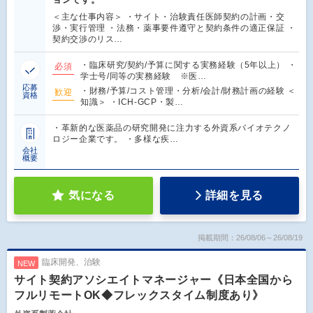
＜主な仕事内容＞ ・サイト・治験責任医師契約の計画・交
渉・実行管理 ・法務・薬事要件遵守と契約条件の適正保証 ・
契約交渉のリス…
・臨床研究/契約/予算に関する実務経験（5年以上） ・
必須
学士号/同等の実務経験 ※医…
応募
・財務/予算/コスト管理・分析/会計/財務計画の経験 ＜
歓迎
資格
知識＞ ・ICH-GCP・製…
・革新的な医薬品の研究開発に注力する外資系バイオテクノ
ロジー企業です。 ・多様な疾…
会社
概要
気になる
詳細を見る
掲載期間：26/08/06～26/08/19
臨床開発、治験
NEW
サイト契約アソシエイトマネージャー《日本全国から
フルリモートOK◆フレックスタイム制度あり》