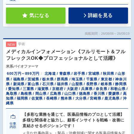
気になる
詳細を見る
掲載期間：26/08/06～26/08/19
学術
NEW
メディカルインフォメーション《フルリモート＆フル
フレックスOK◆プロフェッショナルとして活躍》
米系バイオファーマ
600万円～899万円
北海道 / 青森県 / 岩手県 / 宮城県 / 秋田県 / 山形
県 / 福島県 / 茨城県 / 栃木県 / 群馬県 / 埼玉県 / 千葉県 / 東京都 / 神奈川
県 / 新潟県 / 富山県 / 石川県 / 福井県 / 山梨県 / 長野県 / 岐阜県 / 静岡県
/ 愛知県 / 三重県 / 滋賀県 / 京都府 / 大阪府 / 兵庫県 / 奈良県 / 和歌山県 /
鳥取県 / 島根県 / 岡山県 / 広島県 / 山口県 / 徳島県 / 香川県 / 愛媛県 / 高
知県 / 福岡県 / 佐賀県 / 長崎県 / 熊本県 / 大分県 / 宮崎県 / 鹿児島県 / 沖
縄県
【多彩な業務を通じて、医薬品情報のプロとして活躍】
多様な関係者と協力し、顧客インサイトを戦略・改善に
仕事
直結させるポジションです！
内容
＜主な仕事内容＞ ・製品・治療領域に関する医薬品情報を正