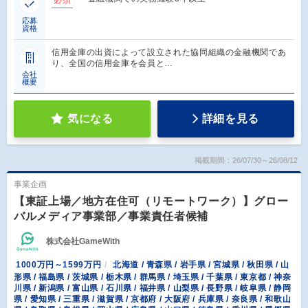
必須
応募
資格
信用金庫の出資によって設立された協同組織の金融機関であ
り、全国の信用金庫を会員と…
会社
概要
気になる
詳細を見る
掲載期間：26/07/30～26/08/12
事業企画
【東証上場／地方在住可（リモートワーク）】グロー
バルメディア事業部／事業責任者候補
株式会社GameWith
1000万円～1599万円
北海道 / 青森県 / 岩手県 / 宮城県 / 秋田県 / 山
形県 / 福島県 / 茨城県 / 栃木県 / 群馬県 / 埼玉県 / 千葉県 / 東京都 / 神奈
川県 / 新潟県 / 富山県 / 石川県 / 福井県 / 山梨県 / 長野県 / 岐阜県 / 静岡
県 / 愛知県 / 三重県 / 滋賀県 / 京都府 / 大阪府 / 兵庫県 / 奈良県 / 和歌山