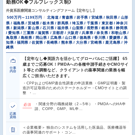
勤務OK◆フルフレックス制》
外資系医療関連コンサルティングファーム【定年なし】
500万円～1199万円
北海道 / 青森県 / 岩手県 / 宮城県 / 秋田県 / 山形
県 / 福島県 / 茨城県 / 栃木県 / 群馬県 / 埼玉県 / 千葉県 / 東京都 / 神奈川
県 / 新潟県 / 富山県 / 石川県 / 福井県 / 山梨県 / 長野県 / 岐阜県 / 静岡県
/ 愛知県 / 三重県 / 滋賀県 / 京都府 / 大阪府 / 兵庫県 / 奈良県 / 和歌山県 /
鳥取県 / 島根県 / 岡山県 / 広島県 / 山口県 / 徳島県 / 香川県 / 愛媛県 / 高
知県 / 福岡県 / 佐賀県 / 長崎県 / 熊本県 / 大分県 / 宮崎県 / 鹿児島県 / 沖
縄県
【定年なし◆英語力を活かしてグローバルにご活躍】 65
歳までご応募OK！PMDAへの各種申請手続きやCMOサイ
仕事
ト等との調整など、クライアントの薬事関連の業務を幅
内容
広くご担当いただきます。
・CPPおよびGMP適合性調査の申請業務 ・GMP証明書・製
造許可証取得のためのステークホルダー・CMOサイトとの調
整 ・…
・関連分野の職務経験（2～5年） ・PMDAへのHA申
必須
請、COPP、GMP、ML申…
応募
資格
＜企業概要＞ 独自のシステムを活用した医薬品、医療機器等
の薬事関連のサポート・コン…