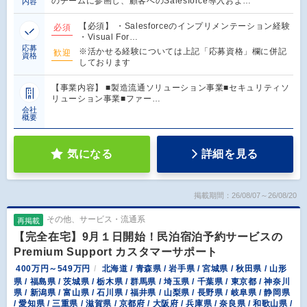
のチームに参画し、顧客へのSalesforce導入およ…
内容
【必須】 ・Salesforceのインプリメンテーション経験
必須
・Visual For…
応募
※活かせる経験については上記「応募資格」欄に併記
歓迎
資格
しております
【事業内容】 ■製造流通ソリューション事業■セキュリティソ
リューション事業■ファー…
会社
概要
気になる
詳細を見る
掲載期間：26/08/07～26/08/20
その他、サービス・流通系
再掲載
【完全在宅】9月１日開始！民泊宿泊予約サービスの
Premium Support カスタマーサポート
400万円～549万円
北海道 / 青森県 / 岩手県 / 宮城県 / 秋田県 / 山形
県 / 福島県 / 茨城県 / 栃木県 / 群馬県 / 埼玉県 / 千葉県 / 東京都 / 神奈川
県 / 新潟県 / 富山県 / 石川県 / 福井県 / 山梨県 / 長野県 / 岐阜県 / 静岡県
/ 愛知県 / 三重県 / 滋賀県 / 京都府 / 大阪府 / 兵庫県 / 奈良県 / 和歌山県 /