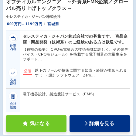
オプティカルエンジニア ～外資系EMS企業／グロー
バル売り上げトップクラス～
セレスティカ・ジャパン株式会社
600万円～1199万円
宮城県
セレスティカ・ジャパン株式会社での募集です。 商品企
画・商品開発（技術系）のご経験のある方は歓迎です。
仕事
内容
【役割の概要】 CPO光電融合の技術領域に詳しく、その光デ
バイス（CPOモジュール）を搭載する電子機器の大量生産を
サポート…
以下のツールや技術に関する知識・経験が求められま
必須
す ： ・設計ソフトウェア：Zem…
応募
資格
電子機器設計、製造受託サービス（EMS）
会社
概要
気になる
詳細を見る