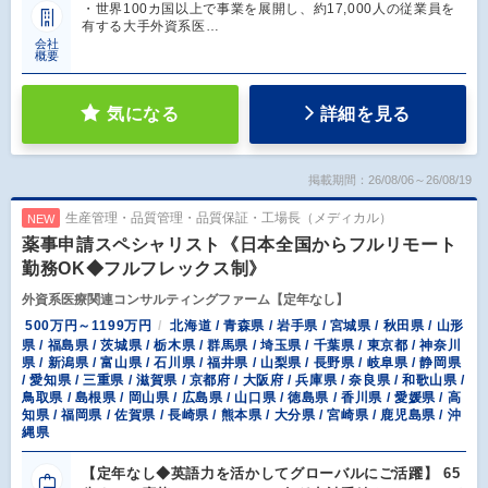
・世界100カ国以上で事業を展開し、約17,000人の従業員を
有する大手外資系医…
会社
概要
気になる
詳細を見る
掲載期間：26/08/06～26/08/19
生産管理・品質管理・品質保証・工場長（メディカル）
NEW
薬事申請スペシャリスト《日本全国からフルリモート
勤務OK◆フルフレックス制》
外資系医療関連コンサルティングファーム【定年なし】
500万円～1199万円
北海道 / 青森県 / 岩手県 / 宮城県 / 秋田県 / 山形
県 / 福島県 / 茨城県 / 栃木県 / 群馬県 / 埼玉県 / 千葉県 / 東京都 / 神奈川
県 / 新潟県 / 富山県 / 石川県 / 福井県 / 山梨県 / 長野県 / 岐阜県 / 静岡県
/ 愛知県 / 三重県 / 滋賀県 / 京都府 / 大阪府 / 兵庫県 / 奈良県 / 和歌山県 /
鳥取県 / 島根県 / 岡山県 / 広島県 / 山口県 / 徳島県 / 香川県 / 愛媛県 / 高
知県 / 福岡県 / 佐賀県 / 長崎県 / 熊本県 / 大分県 / 宮崎県 / 鹿児島県 / 沖
縄県
【定年なし◆英語力を活かしてグローバルにご活躍】 65