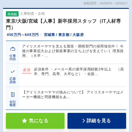
掲載期間：26/08/04～26/08/17
人事制度・企画
再掲載
東京/大阪/宮城【人事】新卒採用スタッフ（IT人材専
門）
450万円～649万円
宮城県 / 東京都 / 大阪府
アイリスオーヤマを支える製造・開発部門の採用強化中！ 今
後の事業拡大および新規事業の立ち上げを支えていく 理系採
用、（大卒・…
仕事
内容
必須条件 ・メーカー系の新卒採用経験2年以上 （高
必須
卒、専門、高専、大卒など） ・全国…
応募
資格
【アイリスオーヤマの強みについて】 アイリスオーヤマはメ
ーカー機能と問屋機能をあ…
会社
概要
気になる
詳細を見る