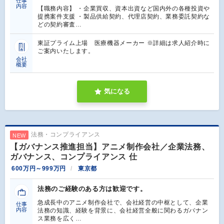
仕事
内容
【職務内容】 ・企業買収、資本出資など国内外の各種投資や
提携案件支援 ・製品供給契約、代理店契約、業務委託契約な
どの契約審査…
東証プライム上場 医療機器メーカー ※詳細は求人紹介時に
ご案内いたします。
会社
概要
気になる
法務・コンプライアンス
NEW
【ガバナンス推進担当】アニメ制作会社／企業法務、
ガバナンス、コンプライアンス 仕
600万円～999万円
東京都
法務のご経験のある方は歓迎です。
急成長中のアニメ制作会社で、会社経営の中枢として、企業
仕事
内容
法務の知識、経験を背景に、会社経営全般に関わるガバナン
ス業務を広く…