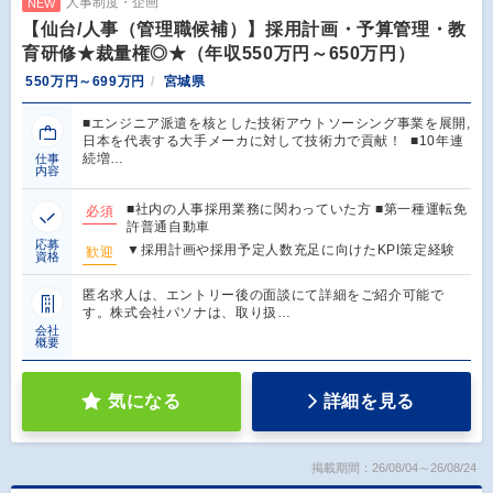
人事制度・企画
NEW
【仙台/人事（管理職候補）】採用計画・予算管理・教
育研修★裁量権◎★（年収550万円～650万円）
550万円～699万円
宮城県
■エンジニア派遣を核とした技術アウトソーシング事業を展開,
日本を代表する大手メーカに対して技術力で貢献！ ■10年連
続増…
仕事
内容
■社内の人事採用業務に関わっていた方 ■第一種運転免
必須
許普通自動車
応募
▼採用計画や採用予定人数充足に向けたKPI策定経験
歓迎
資格
匿名求人は、エントリー後の面談にて詳細をご紹介可能で
す。株式会社パソナは、取り扱…
会社
概要
気になる
詳細を見る
掲載期間：26/08/04～26/08/24