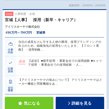
掲載期間：26/08/03～26/09/08
人事制度・企画
NEW
宮城【人事】 採用（新卒・キャリア）
アイリスオーヤマ株式会社
450万円～799万円
宮城県
当社の成長をけん引する人材の獲得、採用ブランディングの
向上のため、組織強化の採用をいたします。 【フロント業
務】 ・採用戦略…
仕事
内容
【必須】 ■新卒採用 ・事業会社での採用経験 ■キャリ
必須
ア採用 ・事業会社での採用経験 ・人…
応募
資格
【アイリスオーヤマの強みについて】 アイリスオーヤマはメ
ーカー機能と問屋機能をあ…
会社
概要
気になる
詳細を見る