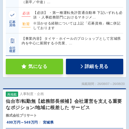
（新卒／中途）…
【必須】 ・第一種運転免許普通自動車 下記いずれも必
必須
須 ・人事総務部門におけるマネジメ…
応募
※活かせる経験については上記「応募資格」欄に併記
歓迎
資格
しております
【事業内容】 タイヤ・ホイールのプロショップとして宮城県
内を中心に展開する小売業、…
会社
概要
気になる
詳細を見る
掲載期間：26/08/07～26/08/20
人事制度・企画
再掲載
仙台市/転勤無【総務部長候補】会社運営を支える重要
なポジション/地域に根差した サービス
株式会社プリサート
400万円～549万円
宮城県