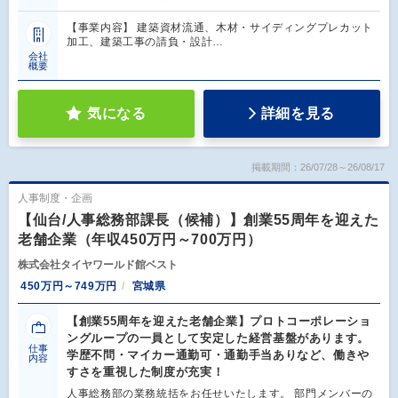
【事業内容】 建築資材流通、木材・サイディングプレカット
加工、建築工事の請負・設計…
会社
概要
気になる
詳細を見る
掲載期間：26/07/28～26/08/17
人事制度・企画
【仙台/人事総務部課長（候補）】創業55周年を迎えた
老舗企業（年収450万円～700万円）
株式会社タイヤワールド館ベスト
450万円～749万円
宮城県
【創業55周年を迎えた老舗企業】プロトコーポレーショ
ングループの一員として安定した経営基盤があります。
仕事
学歴不問・マイカー通勤可・通勤手当ありなど、働きや
内容
すさを重視した制度が充実！
人事総務部の業務統括をお任せいたします。 部門メンバーの