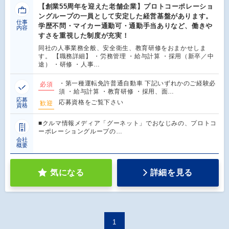
【創業55周年を迎えた老舗企業】プロトコーポレーショ
ングループの一員として安定した経営基盤があります。
仕事
学歴不問・マイカー通勤可・通勤手当ありなど、働きや
内容
すさを重視した制度が充実！
同社の人事業務全般、安全衛生、教育研修をおまかせしま
す。 【職務詳細】 ・労務管理 ・給与計算 ・採用（新卒／中
途） ・研修 ・人事…
・第一種運転免許普通自動車 下記いずれかのご経験必
必須
須 ・給与計算 ・教育研修 ・採用、面…
応募
応募資格をご覧下さい
歓迎
資格
■クルマ情報メディア「グーネット」でおなじみの、プロトコ
ーポレーショングループの…
会社
概要
気になる
詳細を見る
1