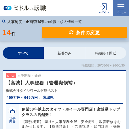
人事制度・企画/宮城県
の転職・求人情報一覧
14
条件の変更
件
すべて
新着のみ
掲載終了間近
掲載期間：26/08/07～26/08/30
人事制度・企画
NEW
【宮城】人事総務（管理職候補）
株式会社タイヤワールド館ベスト
450万円～649万円
宮城県
創業50年以上のタイヤ・ホイール専門店！宮城県トップ
クラスの店舗数！
仕事
内容
【職務概要】 同社の人事業務全般、安全衛生、教育研修をお
まかせします。 【職務詳細】 ・労務管理 ・給与計算 ・採用