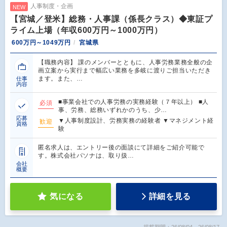
人事制度・企画
NEW
【宮城／登米】総務・人事課（係長クラス）◆東証プ
ライム上場（年収600万円～1000万円）
600万円～1049万円
宮城県
【職務内容】 課のメンバーとともに、人事労務業務全般の企
画立案から実行まで幅広い業務を多岐に渡りご担当いただき
ます。また、…
仕事
内容
■事業会社での人事労務の実務経験（７年以上） ■人
必須
事、労務、総務いずれかのうち、少…
応募
▼人事制度設計、労務実務の経験者 ▼マネジメント経
歓迎
資格
験
匿名求人は、エントリー後の面談にて詳細をご紹介可能で
す。株式会社パソナは、取り扱…
会社
概要
気になる
詳細を見る