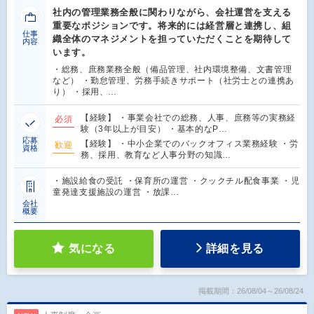
社内の管理業務全般に関わりながら、会社運営を支える
重要なポジションです。将来的には経営層と連携し、組
仕事
織全体のマネジメントを担っていただくことを期待して
内容
います。
・総務、庶務業務全般（備品管理、社内環境整備、文書管理
など） ・勤怠管理、労務手続きサポート（社労士との連携あ
り） ・採用、…
【経験】 ・事業会社での総務、人事、庶務等の実務経
必須
験（3年以上が目安） ・基本的なP…
応募
【経験】 ・中小企業でのバックオフィス業務経験 ・労
歓迎
資格
務、採用、教育など人事分野の知識…
・施設給食の受託 ・保育所の運営 ・クックチル配食事業 ・児
童発達支援施設の運営 ・放課…
会社
概要
気になる
詳細を見る
掲載期間：26/08/04～26/08/24