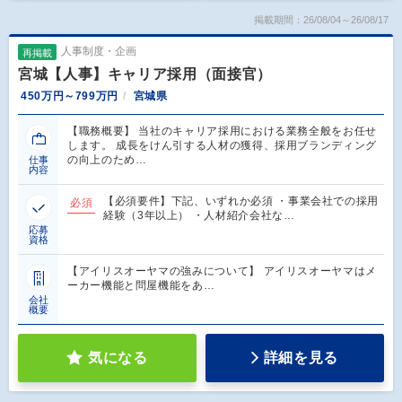
掲載期間：26/08/04～26/08/17
人事制度・企画
再掲載
宮城【人事】キャリア採用（面接官）
450万円～799万円
宮城県
【職務概要】 当社のキャリア採用における業務全般をお任せ
します。 成長をけん引する人材の獲得、採用ブランディング
の向上のため…
仕事
内容
【必須要件】下記、いずれか必須 ・事業会社での採用
必須
経験（3年以上） ・人材紹介会社な…
応募
資格
【アイリスオーヤマの強みについて】 アイリスオーヤマはメ
ーカー機能と問屋機能をあ…
会社
概要
気になる
詳細を見る