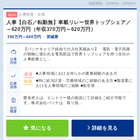
掲載期間：26/08/04～26/08/24
人事制度・企画
NEW
人事【白石／転勤無】車載リレー世界トップシェア／
～620万円（年収370万円～620万円）
350万円～649万円
宮城県
【パソナキャリア経由での入社実績あり】 電気・電子回路
の制御に使われる電気部品で世界トップシェアを持つ当社の
人事総務とし…
仕事
内容
■人事領域における何らかの業務経験のある方
必須
■特に給与計算・労務領域のご経験のある方 ■製造業に
歓迎
応募
おける人事領域のご経験 ■衛生管…
資格
匿名求人は、エントリー後の面談にて詳細をご紹介可能で
す。株式会社パソナは、取り扱…
会社
概要
気になる
詳細を見る