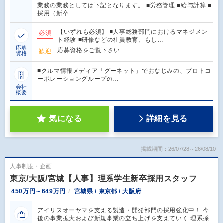
業務の業務としては下記となります。 ■労務管理 ■給与計算 ■
採用（新卒…
【いずれも必須】 ■人事総務部門におけるマネジメン
必須
ト経験 ■研修などの社員教育、もし…
応募
応募資格をご覧下さい
歓迎
資格
■クルマ情報メディア「グーネット」でおなじみの、プロトコ
ーポレーショングループの…
会社
概要
気になる
詳細を見る
掲載期間：26/07/28～26/08/10
人事制度・企画
東京/大阪/宮城【人事】理系学生新卒採用スタッフ
450万円～649万円
宮城県 / 東京都 / 大阪府
アイリスオーヤマを支える製造・開発部門の採用強化中！ 今
後の事業拡大および新規事業の立ち上げを支えていく 理系採