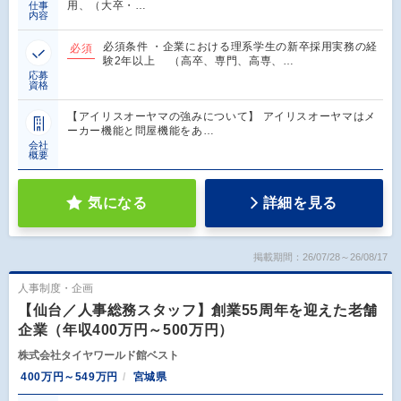
用、（大卒・…
仕事
内容
必須条件 ・企業における理系学生の新卒採用実務の経
必須
験2年以上 （高卒、専門、高専、…
応募
資格
【アイリスオーヤマの強みについて】 アイリスオーヤマはメ
ーカー機能と問屋機能をあ…
会社
概要
気になる
詳細を見る
掲載期間：26/07/28～26/08/17
人事制度・企画
【仙台／人事総務スタッフ】創業55周年を迎えた老舗
企業（年収400万円～500万円）
株式会社タイヤワールド館ベスト
400万円～549万円
宮城県