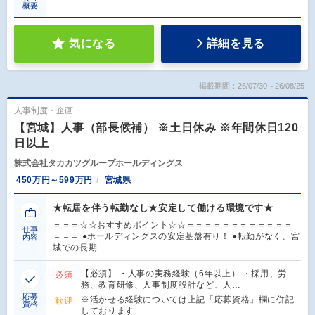
概要
気になる
詳細を見る
掲載期間：26/07/30～26/08/25
人事制度・企画
【宮城】人事（部長候補） ※土日休み ※年間休日120
日以上
株式会社タカカツグループホールディングス
450万円～599万円
宮城県
★転居を伴う転勤なし★安定して働ける環境です★
＝＝＝☆☆おすすめポイント☆☆＝＝＝＝＝＝＝＝＝＝＝＝
仕事
＝＝＝ ●ホールディングスの安定基盤有り！ ●転勤がなく、宮
内容
城での長期…
【必須】 ・人事の実務経験（6年以上） ・採用、労
必須
務、教育研修、人事制度設計など、人…
応募
※活かせる経験については上記「応募資格」欄に併記
歓迎
資格
しております