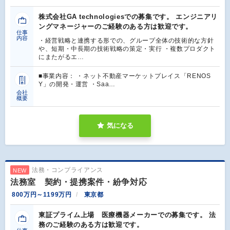
株式会社GA technologiesでの募集です。 エンジニアリ
ングマネージャーのご経験のある方は歓迎です。
仕事
内容
・経営戦略と連携する形での、グループ全体の技術的な方針
や、短期・中長期の技術戦略の策定・実行 ・複数プロダクト
にまたがるエ…
■事業内容： ・ネット不動産マーケットプレイス「RENOS
Y」の開発・運営 ・Saa…
会社
概要
気になる
法務・コンプライアンス
NEW
法務室 契約・提携案件・紛争対応
800万円～1199万円
東京都
東証プライム上場 医療機器メーカーでの募集です。 法
務のご経験のある方は歓迎です。