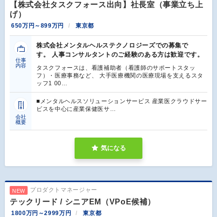
【株式会社タスクフォース出向】社長室（事業立ち上
げ）
650万円～899万円
東京都
株式会社メンタルヘルステクノロジーズでの募集で
す。 人事コンサルタントのご経験のある方は歓迎です。
仕事
内容
タスクフォースは、看護補助者（看護師のサポートスタッ
フ）・医療事務など、 大手医療機関の医療現場を支えるスタ
ッフ1 00…
■メンタルヘルスソリューションサービス 産業医クラウドサー
ビスを中心に産業保健医サ…
会社
概要
気になる
プロダクトマネージャー
NEW
テックリード / シニアEM（VPoE候補）
1800万円～2999万円
東京都