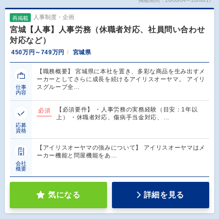
掲載期間：26/08/04～26/08/17
人事制度・企画
再掲載
宮城【人事】人事労務（休職者対応、社員問い合わせ
対応など）
450万円～749万円
宮城県
【職務概要】 宮城県に本社を置き、多彩な商品を生み出すメ
ーカーとしてさらに成長を続けるアイリスオーヤマ。 アイリ
スグループ全…
仕事
内容
【必須要件】 ・人事労務の実務経験（目安：1年以
必須
上） ・休職者対応、傷病手当金対応、…
応募
資格
【アイリスオーヤマの強みについて】 アイリスオーヤマはメ
ーカー機能と問屋機能をあ…
会社
概要
気になる
詳細を見る