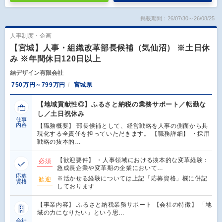
掲載期間：26/07/30～26/08/25
人事制度・企画
【宮城】人事・組織改革部長候補（気仙沼） ※土日休
み ※年間休日120日以上
結デザイン有限会社
750万円～799万円
宮城県
【地域貢献性◎】ふるさと納税の業務サポート／転勤な
し／土日祝休み
仕事
内容
【職務概要】 部長候補として、経営戦略を人事の側面から具
現化する全責任を担っていただきます。 【職務詳細】 ・採用
戦略の抜本的…
【歓迎要件】 ・人事領域における抜本的な変革経験：
必須
急成長企業や変革期の企業において…
応募
※活かせる経験については上記「応募資格」欄に併記
歓迎
資格
しております
【事業内容】 ふるさと納税業務サポート 【会社の特徴】 「地
域の力になりたい」という思…
会社