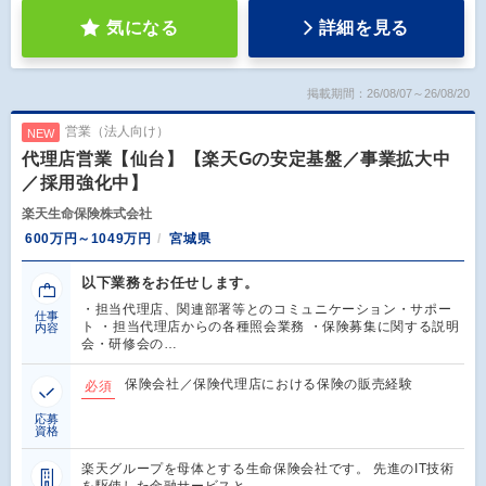
気になる
詳細を見る
掲載期間：26/08/07～26/08/20
営業（法人向け）
NEW
代理店営業【仙台】【楽天Gの安定基盤／事業拡大中
／採用強化中】
楽天生命保険株式会社
600万円～1049万円
宮城県
以下業務をお任せします。
・担当代理店、関連部署等とのコミュニケーション・サポー
仕事
ト ・担当代理店からの各種照会業務 ・保険募集に関する説明
内容
会・研修会の…
保険会社／保険代理店における保険の販売経験
必須
応募
資格
楽天グループを母体とする生命保険会社です。 先進のIT技術