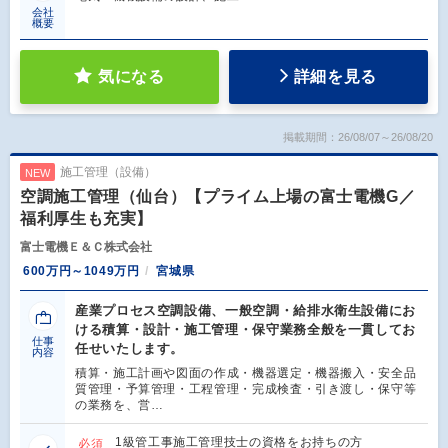
会社
概要
気になる
詳細を見る
掲載期間：26/08/07～26/08/20
施工管理（設備）
NEW
空調施工管理（仙台）【プライム上場の富士電機G／
福利厚生も充実】
富士電機Ｅ＆Ｃ株式会社
600万円～1049万円
宮城県
産業プロセス空調設備、一般空調・給排水衛生設備にお
ける積算・設計・施工管理・保守業務全般を一貫してお
仕事
任せいたします。
内容
積算・施工計画や図面の作成・機器選定・機器搬入・安全品
質管理・予算管理・工程管理・完成検査・引き渡し・保守等
の業務を、営…
1級管工事施工管理技士の資格をお持ちの方
必須