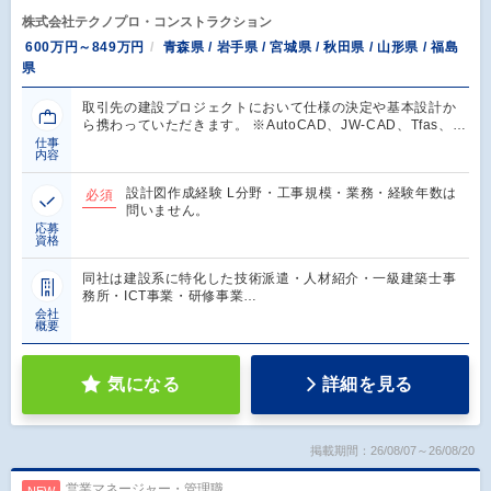
株式会社テクノプロ・コンストラクション
600万円～849万円
青森県 / 岩手県 / 宮城県 / 秋田県 / 山形県 / 福島
県
取引先の建設プロジェクトにおいて仕様の決定や基本設計か
ら携わっていただきます。 ※AutoCAD、JW-CAD、Tfas、…
仕事
内容
設計図作成経験 L分野・工事規模・業務・経験年数は
必須
問いません。
応募
資格
同社は建設系に特化した技術派遣・人材紹介・一級建築士事
務所・ICT事業・研修事業…
会社
概要
気になる
詳細を見る
掲載期間：26/08/07～26/08/20
営業マネージャー・管理職