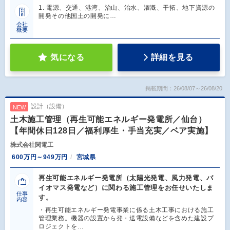
1. 電源、交通、港湾、治山、治水、潅漑、干拓、地下資源の
開発その他国土の開発に…
会社
概要
気になる
詳細を見る
掲載期間：26/08/07～26/08/20
設計（設備）
NEW
土木施工管理（再生可能エネルギー発電所／仙台）
【年間休日128日／福利厚生・手当充実／ベア実施】
株式会社関電工
600万円～949万円
宮城県
再生可能エネルギー発電所（太陽光発電、風力発電、バ
イオマス発電など）に関わる施工管理をお任せいたしま
仕事
す。
内容
・再生可能エネルギー発電事業に係る土木工事における施工
管理業務。機器の設置から発・送電設備などを含めた建設プ
ロジェクトを…