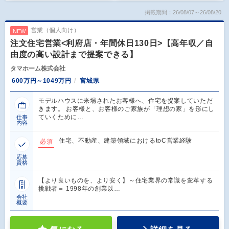
掲載期間：26/08/07～26/08/20
営業（個人向け）
NEW
注文住宅営業<利府店・年間休日130日>【高年収／自
由度の高い設計まで提案できる】
タマホーム株式会社
600万円～1049万円
宮城県
モデルハウスに来場されたお客様へ、住宅を提案していただ
きます。 お客様と、お客様のご家族が「理想の家」を形にし
ていくために…
仕事
内容
住宅、不動産、建築領域におけるtoC営業経験
必須
応募
資格
【より良いものを、より安く】～住宅業界の常識を変革する
挑戦者＝ 1998年の創業以…
会社
概要