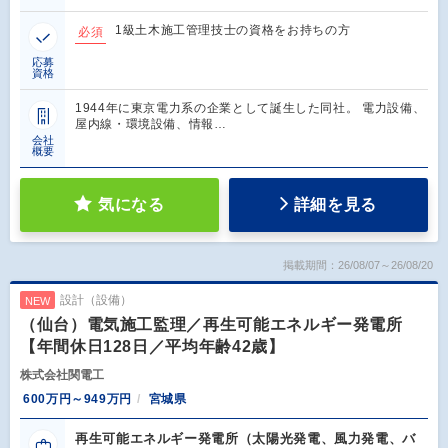
1級土木施工管理技士の資格をお持ちの方
必須
応募
資格
1944年に東京電力系の企業として誕生した同社。 電力設備、
屋内線・環境設備、情報…
会社
概要
気になる
詳細を見る
掲載期間：26/08/07～26/08/20
設計（設備）
NEW
（仙台）電気施工監理／再生可能エネルギー発電所
【年間休日128日／平均年齢42歳】
株式会社関電工
600万円～949万円
宮城県
再生可能エネルギー発電所（太陽光発電、風力発電、バ