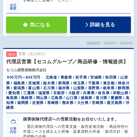
を駆使した金融サービスと…
会社
概要
気になる
詳細を見る
掲載期間：26/08/07～26/08/20
営業（法人向け）
NEW
代理店営業【セコムグループ／商品研修・情報提供】
セコム損害保険株式会社
600万円～849万円
北海道 / 青森県 / 岩手県 / 宮城県 / 秋田県 / 山形
県 / 福島県 / 茨城県 / 栃木県 / 群馬県 / 埼玉県 / 千葉県 / 東京都 / 神奈川
県 / 新潟県 / 富山県 / 石川県 / 福井県 / 山梨県 / 長野県 / 岐阜県 / 静岡県
/ 愛知県 / 三重県 / 滋賀県 / 京都府 / 大阪府 / 兵庫県 / 奈良県 / 和歌山県 /
鳥取県 / 島根県 / 岡山県 / 広島県 / 山口県 / 徳島県 / 香川県 / 愛媛県 / 高
知県 / 福岡県 / 佐賀県 / 長崎県 / 熊本県 / 大分県 / 宮崎県 / 鹿児島県 / 沖
縄県
損害保険代理店への営業活動をお任せいたします。
・委託保険代理店への営業支援・販売促進活動 ・商品特性や
仕事
市場ニーズを踏まえた研修・提案資料の作成 ・販売方針・販
内容
売戦略の企画…