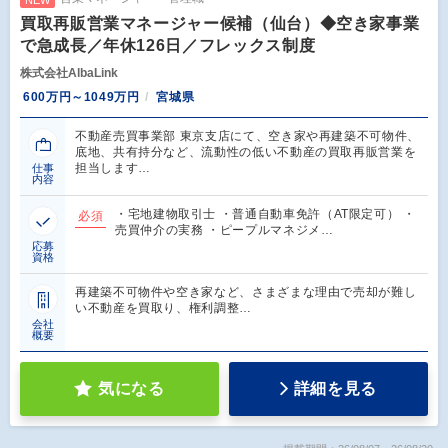
NEW
買取再販営業マネージャー候補（仙台）◆空き家事業
で急成長／年休126日／フレックス制度
株式会社AlbaLink
600万円～1049万円
宮城県
不動産売買事業部 東京支店にて、空き家や再建築不可物件、
底地、共有持分など、流動性の低い不動産の買取再販営業を
担当します…
仕事
内容
・宅地建物取引士 ・普通自動車免許（AT限定可） ・
必須
売買仲介の実務 ・ピープルマネジメ…
応募
資格
再建築不可物件や空き家など、さまざまな理由で売却が難し
い不動産を買取り、権利調整…
会社
概要
気になる
詳細を見る