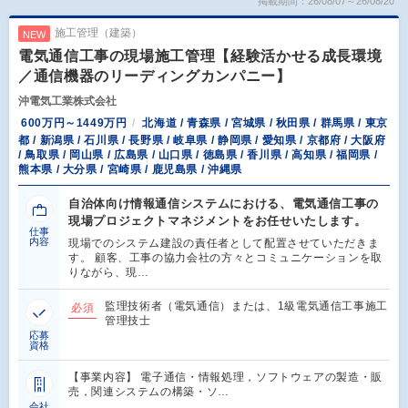
掲載期間：26/08/07～26/08/20
施工管理（建築）
NEW
電気通信工事の現場施工管理【経験活かせる成長環境
／通信機器のリーディングカンパニー】
沖電気工業株式会社
600万円～1449万円
北海道 / 青森県 / 宮城県 / 秋田県 / 群馬県 / 東京
都 / 新潟県 / 石川県 / 長野県 / 岐阜県 / 静岡県 / 愛知県 / 京都府 / 大阪府
/ 鳥取県 / 岡山県 / 広島県 / 山口県 / 徳島県 / 香川県 / 高知県 / 福岡県 /
熊本県 / 大分県 / 宮崎県 / 鹿児島県 / 沖縄県
自治体向け情報通信システムにおける、電気通信工事の
現場プロジェクトマネジメントをお任せいたします。
仕事
内容
現場でのシステム建設の責任者として配置させていただきま
す。 顧客、工事の協力会社の方々とコミュニケーションを取
りながら、現…
監理技術者（電気通信）または、1級電気通信工事施工
必須
管理技士
応募
資格
【事業内容】 電子通信・情報処理，ソフトウェアの製造・販
売，関連システムの構築・ソ…
会社