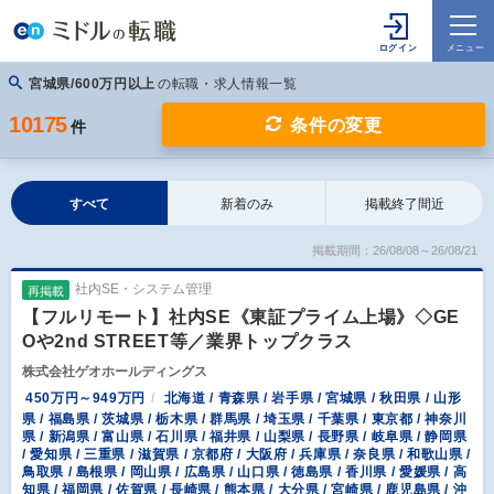
宮城県/600万円以上
の転職・求人情報一覧
10175
条件の変更
件
すべて
新着のみ
掲載終了間近
掲載期間：26/08/08～26/08/21
社内SE・システム管理
再掲載
【フルリモート】社内SE《東証プライム上場》◇GE
Oや2nd STREET等／業界トップクラス
株式会社ゲオホールディングス
450万円～949万円
北海道 / 青森県 / 岩手県 / 宮城県 / 秋田県 / 山形
県 / 福島県 / 茨城県 / 栃木県 / 群馬県 / 埼玉県 / 千葉県 / 東京都 / 神奈川
県 / 新潟県 / 富山県 / 石川県 / 福井県 / 山梨県 / 長野県 / 岐阜県 / 静岡県
/ 愛知県 / 三重県 / 滋賀県 / 京都府 / 大阪府 / 兵庫県 / 奈良県 / 和歌山県 /
鳥取県 / 島根県 / 岡山県 / 広島県 / 山口県 / 徳島県 / 香川県 / 愛媛県 / 高
知県 / 福岡県 / 佐賀県 / 長崎県 / 熊本県 / 大分県 / 宮崎県 / 鹿児島県 / 沖