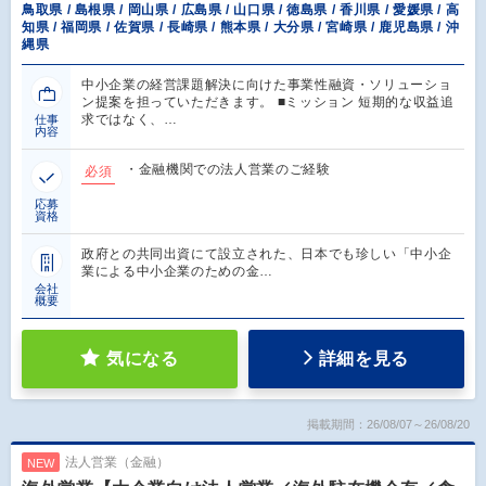
鳥取県 / 島根県 / 岡山県 / 広島県 / 山口県 / 徳島県 / 香川県 / 愛媛県 / 高
知県 / 福岡県 / 佐賀県 / 長崎県 / 熊本県 / 大分県 / 宮崎県 / 鹿児島県 / 沖
縄県
中小企業の経営課題解決に向けた事業性融資・ソリューショ
ン提案を担っていただきます。 ■ミッション 短期的な収益追
求ではなく、…
仕事
内容
・金融機関での法人営業のご経験
必須
応募
資格
政府との共同出資にて設立された、日本でも珍しい「中小企
業による中小企業のための金…
会社
概要
気になる
詳細を見る
掲載期間：26/08/07～26/08/20
法人営業（金融）
NEW