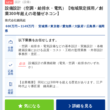
設計（設備）
NEW
設備設計（空調・給排水・電気）【地域限定採用／創
業300年超えの老舗ゼネコン】
株式会社錢高組
600万円～1149万円
宮城県 / 東京都 / 愛知県 / 大阪府 / 広島県 / 福岡
県
以下業務をお任せします。
・空調・給排水・電気設備などの基本設計・実施設計 ・各種
仕事
建築設備における品質・コスト・工程の監理業務 ・外部設計
内容
事務所・意匠…
設備設計の業務経験（電気・空調・給排水のいずれ
必須
か）
応募
資格
【企業概要】 同社には300年を超える歴史があります。江戸
時代より番匠屋 錢高家は…
会社
概要
気になる
詳細を見る