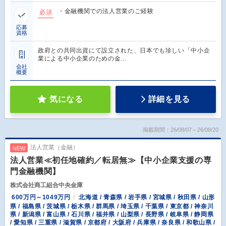
・金融機関での法人営業のご経験
必須
応募
資格
政府との共同出資にて設立された、日本でも珍しい「中小企
業による中小企業のための金…
会社
概要
気になる
詳細を見る
掲載期間：26/08/07～26/08/20
法人営業（金融）
NEW
法人営業≪初任地確約／転居無≫【中小企業支援の専
門金融機関】
株式会社商工組合中央金庫
600万円～1049万円
北海道 / 青森県 / 岩手県 / 宮城県 / 秋田県 / 山形
県 / 福島県 / 茨城県 / 栃木県 / 群馬県 / 埼玉県 / 千葉県 / 東京都 / 神奈川
県 / 新潟県 / 富山県 / 石川県 / 福井県 / 山梨県 / 長野県 / 岐阜県 / 静岡県
/ 愛知県 / 三重県 / 滋賀県 / 京都府 / 大阪府 / 兵庫県 / 奈良県 / 和歌山県 /