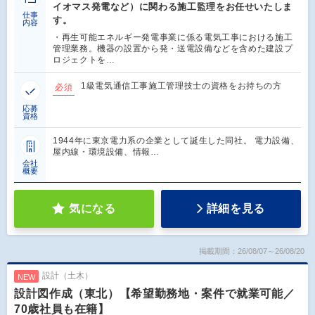
イオマス発電など）に関わる施工監理をお任せいたしま
仕事
す。
内容
・再生可能エネルギー発電事業に係る電気工事における施工
管理業務。機器の設置から発・送電設備などを含めた建設プ
ロジェクトを…
1級電気通信工事施工管理技士の資格をお持ちの方
必須
応募
資格
1944年に東京電力系の企業として誕生した同社。 電力設備、
屋内線・環境設備、情報…
会社
概要
気になる
詳細を見る
掲載期間：26/08/07～26/08/20
設計（土木）
NEW
設計図作成（東北）【希望勤務地・案件で就業可能／
70歳社員も在籍】