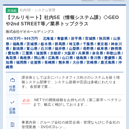
掲載期間：26/08/08～26/08/21
社内SE・システム管理
再掲載
【フルリモート】社内SE（情報システム課）◇GEO
や2nd STREET等／業界トップクラス
株式会社ゲオホールディングス
450万円～949万円
北海道 / 青森県 / 岩手県 / 宮城県 / 秋田県 / 山形
県 / 福島県 / 茨城県 / 栃木県 / 群馬県 / 埼玉県 / 千葉県 / 東京都 / 神奈川
県 / 新潟県 / 富山県 / 石川県 / 福井県 / 山梨県 / 長野県 / 岐阜県 / 静岡県
/ 愛知県 / 三重県 / 滋賀県 / 京都府 / 大阪府 / 兵庫県 / 奈良県 / 和歌山県 /
鳥取県 / 島根県 / 岡山県 / 広島県 / 山口県 / 徳島県 / 香川県 / 愛媛県 / 高
知県 / 福岡県 / 佐賀県 / 長崎県 / 熊本県 / 大分県 / 宮崎県 / 鹿児島県 / 沖
縄県
課全体としては主にバックオフィス向けのシステムを扱う情
報システム部隊で、システム規模や言語は多岐にわたりま
す。 各部署で業…
仕事
内容
.NETでの開発経験をお持ちの方（第二新卒～ベテラン
必須
まで、幅広く検討しております…
応募
資格
事業内容：グループ会社の経営企画・管理ならびに子会社の
管理業務 ・DVD/CDレン…