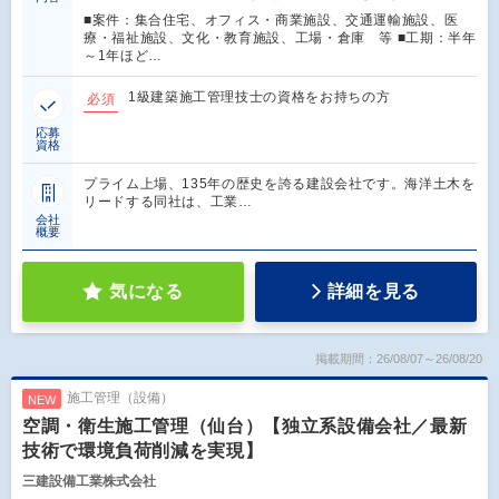
■案件：集合住宅、オフィス・商業施設、交通運輸施設、医
療・福祉施設、文化・教育施設、工場・倉庫 等 ■工期：半年
～1年ほど…
1級建築施工管理技士の資格をお持ちの方
必須
応募
資格
プライム上場、135年の歴史を誇る建設会社です。海洋土木を
リードする同社は、工業…
会社
概要
気になる
詳細を見る
掲載期間：26/08/07～26/08/20
施工管理（設備）
NEW
空調・衛生施工管理（仙台）【独立系設備会社／最新
技術で環境負荷削減を実現】
三建設備工業株式会社