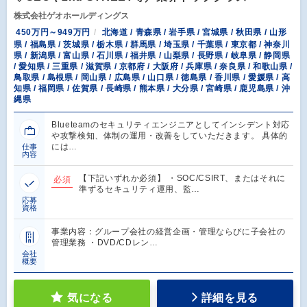
株式会社ゲオホールディングス
450万円～949万円
北海道 / 青森県 / 岩手県 / 宮城県 / 秋田県 / 山形
県 / 福島県 / 茨城県 / 栃木県 / 群馬県 / 埼玉県 / 千葉県 / 東京都 / 神奈川
県 / 新潟県 / 富山県 / 石川県 / 福井県 / 山梨県 / 長野県 / 岐阜県 / 静岡県
/ 愛知県 / 三重県 / 滋賀県 / 京都府 / 大阪府 / 兵庫県 / 奈良県 / 和歌山県 /
鳥取県 / 島根県 / 岡山県 / 広島県 / 山口県 / 徳島県 / 香川県 / 愛媛県 / 高
知県 / 福岡県 / 佐賀県 / 長崎県 / 熊本県 / 大分県 / 宮崎県 / 鹿児島県 / 沖
縄県
Blueteamのセキュリティエンジニアとしてインシデント対応
や攻撃検知、体制の運用・改善をしていただきます。 具体的
には…
仕事
内容
【下記いずれか必須】 ・SOC/CSIRT、またはそれに
必須
準ずるセキュリティ運用、監…
応募
資格
事業内容：グループ会社の経営企画・管理ならびに子会社の
管理業務 ・DVD/CDレン…
会社
概要
気になる
詳細を見る