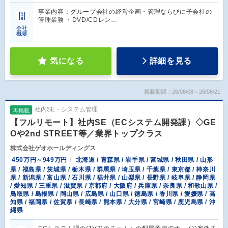
事業内容：グループ会社の経営企画・管理ならびに子会社の
管理業務 ・DVD/CDレン…
会社
概要
気になる
詳細を見る
掲載期間：26/08/08～26/08/21
社内SE・システム管理
再掲載
【フルリモート】社内SE（ECシステム開発課）◇GE
Oや2nd STREET等／業界トップクラス
株式会社ゲオホールディングス
450万円～949万円
北海道 / 青森県 / 岩手県 / 宮城県 / 秋田県 / 山形
県 / 福島県 / 茨城県 / 栃木県 / 群馬県 / 埼玉県 / 千葉県 / 東京都 / 神奈川
県 / 新潟県 / 富山県 / 石川県 / 福井県 / 山梨県 / 長野県 / 岐阜県 / 静岡県
/ 愛知県 / 三重県 / 滋賀県 / 京都府 / 大阪府 / 兵庫県 / 奈良県 / 和歌山県 /
鳥取県 / 島根県 / 岡山県 / 広島県 / 山口県 / 徳島県 / 香川県 / 愛媛県 / 高
知県 / 福岡県 / 佐賀県 / 長崎県 / 熊本県 / 大分県 / 宮崎県 / 鹿児島県 / 沖
縄県