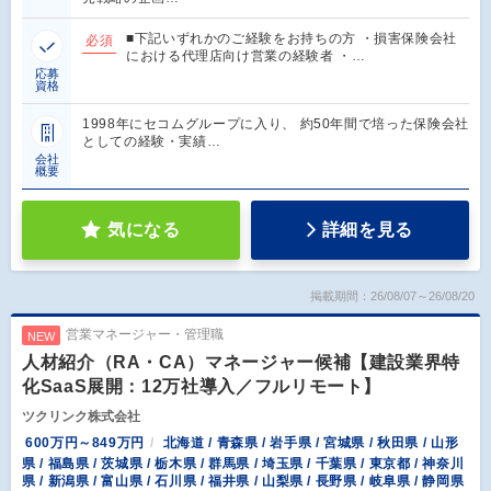
■下記いずれかのご経験をお持ちの方 ・損害保険会社
必須
における代理店向け営業の経験者 ・…
応募
資格
1998年にセコムグループに入り、 約50年間で培った保険会社
としての経験・実績…
会社
概要
気になる
詳細を見る
掲載期間：26/08/07～26/08/20
営業マネージャー・管理職
NEW
人材紹介（RA・CA）マネージャー候補【建設業界特
化SaaS展開：12万社導入／フルリモート】
ツクリンク株式会社
600万円～849万円
北海道 / 青森県 / 岩手県 / 宮城県 / 秋田県 / 山形
県 / 福島県 / 茨城県 / 栃木県 / 群馬県 / 埼玉県 / 千葉県 / 東京都 / 神奈川
県 / 新潟県 / 富山県 / 石川県 / 福井県 / 山梨県 / 長野県 / 岐阜県 / 静岡県