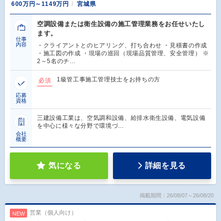
600万円～1149万円
宮城県
空調設備または衛生設備の施工管理業務をお任せいたし
ます。
仕事
内容
・クライアントとのヒアリング、打ち合わせ ・見積書の作成
・施工図の作成 ・現場の巡回（現場品質管理、安全管理） ※
2～5名のチ…
1級管工事施工管理技士をお持ちの方
必須
応募
資格
三建設備工業は、空気調和設備、給排水衛生設備、電気設備
を中心に様々な分野で環境づ…
会社
概要
気になる
詳細を見る
掲載期間：26/08/07～26/08/20
営業（個人向け）
NEW