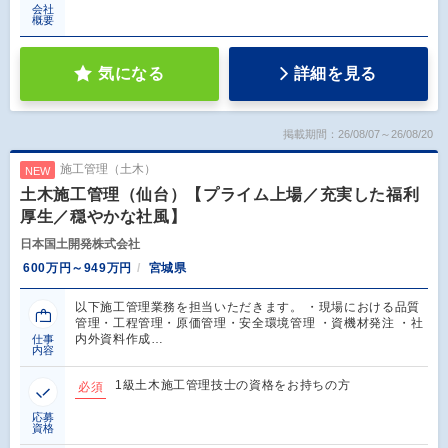
会社
概要
気になる
詳細を見る
掲載期間：26/08/07～26/08/20
施工管理（土木）
NEW
土木施工管理（仙台）【プライム上場／充実した福利
厚生／穏やかな社風】
日本国土開発株式会社
600万円～949万円
宮城県
以下施工管理業務を担当いただきます。 ・現場における品質
管理・工程管理・原価管理・安全環境管理 ・資機材発注 ・社
内外資料作成…
仕事
内容
1級土木施工管理技士の資格をお持ちの方
必須
応募
資格