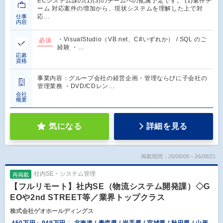
ECシステム課の(1)(3)のチームへの配属予定です。 (1)案件チ
ーム 対応案件の増加から、現状システムを理解した上で対
応…
仕事
内容
・VisualStudio（VB.net、C#いずれか） / SQL のご
必須
経験 ・…
応募
資格
事業内容：グループ会社の経営企画・管理ならびに子会社の
管理業務 ・DVD/CDレン…
会社
概要
気になる
詳細を見る
掲載期間：26/08/08～26/08/21
社内SE・システム管理
再掲載
【フルリモート】社内SE（物流システム開発課）◇G
EOや2nd STREET等／業界トップクラス
株式会社ゲオホールディングス