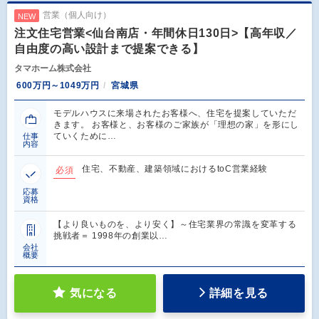
営業（個人向け）
NEW
注文住宅営業<仙台南店・年間休日130日>【高年収／
自由度の高い設計まで提案できる】
タマホーム株式会社
600万円～1049万円
宮城県
モデルハウスに来場されたお客様へ、住宅を提案していただ
きます。 お客様と、お客様のご家族が「理想の家」を形にし
ていくために…
仕事
内容
住宅、不動産、建築領域におけるtoC営業経験
必須
応募
資格
【より良いものを、より安く】～住宅業界の常識を変革する
挑戦者＝ 1998年の創業以…
会社
概要
気になる
詳細を見る