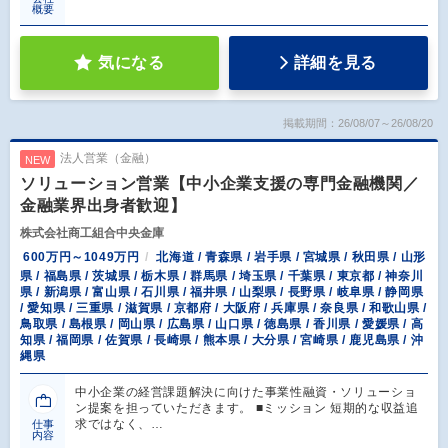
概要
気になる
詳細を見る
掲載期間：26/08/07～26/08/20
法人営業（金融）
NEW
ソリューション営業【中小企業支援の専門金融機関／
金融業界出身者歓迎】
株式会社商工組合中央金庫
600万円～1049万円
北海道 / 青森県 / 岩手県 / 宮城県 / 秋田県 / 山形
県 / 福島県 / 茨城県 / 栃木県 / 群馬県 / 埼玉県 / 千葉県 / 東京都 / 神奈川
県 / 新潟県 / 富山県 / 石川県 / 福井県 / 山梨県 / 長野県 / 岐阜県 / 静岡県
/ 愛知県 / 三重県 / 滋賀県 / 京都府 / 大阪府 / 兵庫県 / 奈良県 / 和歌山県 /
鳥取県 / 島根県 / 岡山県 / 広島県 / 山口県 / 徳島県 / 香川県 / 愛媛県 / 高
知県 / 福岡県 / 佐賀県 / 長崎県 / 熊本県 / 大分県 / 宮崎県 / 鹿児島県 / 沖
縄県
中小企業の経営課題解決に向けた事業性融資・ソリューショ
ン提案を担っていただきます。 ■ミッション 短期的な収益追
求ではなく、…
仕事
内容