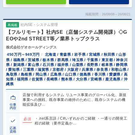
掲載期間：26/08/08～26/08/21
社内SE・システム管理
再掲載
【フルリモート】社内SE（店舗システム開発課）◇G
EOや2nd STREET等／業界トップクラス
株式会社ゲオホールディングス
450万円～949万円
北海道 / 青森県 / 岩手県 / 宮城県 / 秋田県 / 山形
県 / 福島県 / 茨城県 / 栃木県 / 群馬県 / 埼玉県 / 千葉県 / 東京都 / 神奈川
県 / 新潟県 / 富山県 / 石川県 / 福井県 / 山梨県 / 長野県 / 岐阜県 / 静岡県
/ 愛知県 / 三重県 / 滋賀県 / 京都府 / 大阪府 / 兵庫県 / 奈良県 / 和歌山県 /
鳥取県 / 島根県 / 岡山県 / 広島県 / 山口県 / 徳島県 / 香川県 / 愛媛県 / 高
知県 / 福岡県 / 佐賀県 / 長崎県 / 熊本県 / 大分県 / 宮崎県 / 鹿児島県 / 沖
縄県
店舗で利用するシステム リユース事業のグローバル化、新規
事業への挑戦、既存事業の維持のために、既存システムの機
能拡張及び…
仕事
内容
・.net系言語 / C#いずれかのご経験 ・一通りの開発工
必須
程の経験（要件定義か…
応募
資格