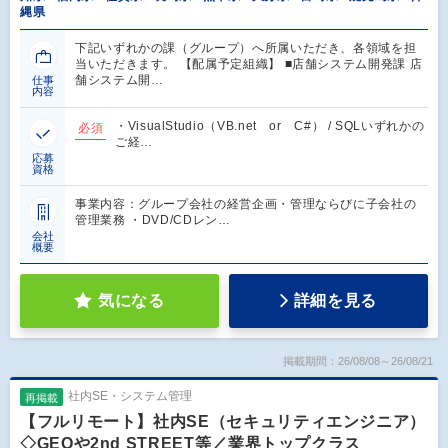
縄県
下記いずれかの課（グループ）へ所属いただき、各領域を担
当いただきます。 【配属予定組織】 ■店舗システム開発課 店
舗システム開…
仕事
内容
・VisualStudio（VB.net or C#） / SQLいずれかの
必須
ご経…
応募
資格
事業内容：グループ会社の経営企画・管理ならびに子会社の
管理業務 ・DVD/CDレン…
会社
概要
気になる
詳細を見る
掲載期間：26/08/08～26/08/21
社内SE・システム管理
再掲載
【フルリモート】社内SE（セキュリティエンジニア）
◇GEOや2nd STREET等／業界トップクラス