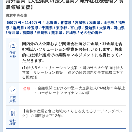
海外営業【大企業向け法人営業／海外駐在機会有／食
農領域支援】
農林中央金庫
600万円～1149万円
北海道 / 青森県 / 宮城県 / 秋田県 / 山形県 / 福島
県 / 群馬県 / 埼玉県 / 千葉県 / 東京都 / 富山県 / 愛知県 / 大阪府 / 岡山県
/ 香川県 / 福岡県 / 長崎県 / 熊本県 / 沖縄県 / その他の海外
国内外の大企業および関連会社向けに金融・非金融を含
む幅広いソリューション提案をお任せいたします。将来
仕事
的には海外拠点での業務やマネジメントにも携わってい
内容
ただきます。
(1)法人RM・ソリューション提案 ・国内外の大企業向け法人
営業、リレーション構築 ・顧客の経営課題や事業戦略に対す
る提案活…
・金融機関における中堅～大企業法人RM経験３年以上
必須
・コーポレートファイナンスの幅…
応募
資格
【農林水産業と食と地域のくらしを支えるリーディングバン
ク】 ◇同庫は大正12年に「…
会社
概要