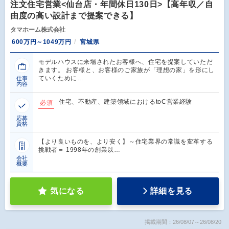
注文住宅営業<仙台店・年間休日130日>【高年収／自
由度の高い設計まで提案できる】
タマホーム株式会社
600万円～1049万円
宮城県
モデルハウスに来場されたお客様へ、住宅を提案していただ
きます。 お客様と、お客様のご家族が「理想の家」を形にし
ていくために…
仕事
内容
住宅、不動産、建築領域におけるtoC営業経験
必須
応募
資格
【より良いものを、より安く】～住宅業界の常識を変革する
挑戦者＝ 1998年の創業以…
会社
概要
気になる
詳細を見る
掲載期間：26/08/07～26/08/20