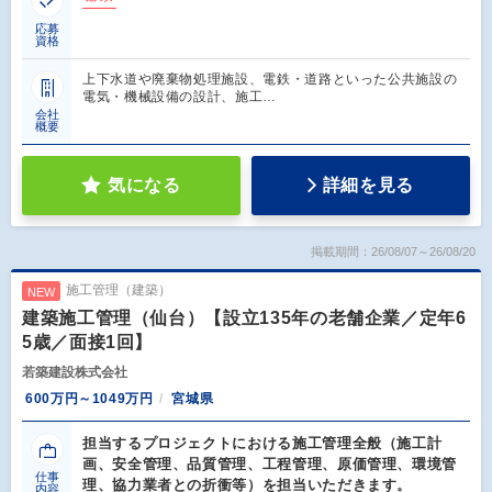
応募
資格
上下水道や廃棄物処理施設、電鉄・道路といった公共施設の
電気・機械設備の設計、施工…
会社
概要
気になる
詳細を見る
掲載期間：26/08/07～26/08/20
施工管理（建築）
NEW
建築施工管理（仙台）【設立135年の老舗企業／定年6
5歳／面接1回】
若築建設株式会社
600万円～1049万円
宮城県
担当するプロジェクトにおける施工管理全般（施工計
画、安全管理、品質管理、工程管理、原価管理、環境管
仕事
理、協力業者との折衝等）を担当いただきます。
内容