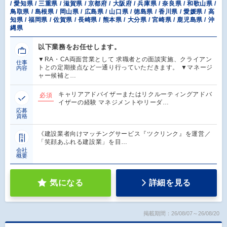
/ 愛知県 / 三重県 / 滋賀県 / 京都府 / 大阪府 / 兵庫県 / 奈良県 / 和歌山県 /
鳥取県 / 島根県 / 岡山県 / 広島県 / 山口県 / 徳島県 / 香川県 / 愛媛県 / 高
知県 / 福岡県 / 佐賀県 / 長崎県 / 熊本県 / 大分県 / 宮崎県 / 鹿児島県 / 沖
縄県
以下業務をお任せします。
▼RA・CA両面営業として 求職者との面談実施、クライアン
仕事
トとの定期接点など一通り行っていただきます。 ▼マネージ
内容
ャー候補と…
キャリアアドバイザーまたはリクルーティングアドバ
必須
イザーの経験 マネジメントやリーダ…
応募
資格
《建設業者向けマッチングサービス『ツクリンク』を運営／
「笑顔あふれる建設業」を目…
会社
概要
気になる
詳細を見る
掲載期間：26/08/07～26/08/20