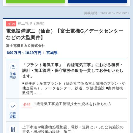
掲載期間：26/08/07～26/08/20
施工管理（設備）
NEW
電気設備施工（仙台）【富士電機G／データセンター
などの大型案件】
富士電機Ｅ＆Ｃ株式会社
600万円～1049万円
宮城県
「プラント電気工事」「内線電気工事」における積算・
設計・施工管理・保守業務全般を一貫してお任せいたし
仕事
ます。
内容
■案件例：産業プラント（親会社である富士電機のプラントや
他企業も）、データセンター、鉄道、水処理施設 ■案件規模：
数億円～…
1級電気工事施工管理技士の資格をお持ちの方
必須
応募
資格
上下水道や廃棄物処理施設、電鉄・道路といった公共施設の
電気・機械設備の設計、施工…