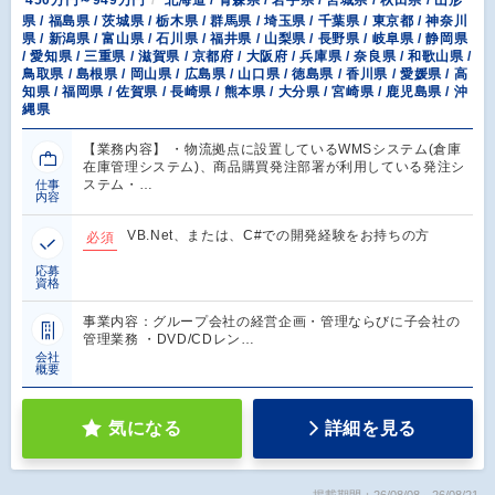
450万円～949万円
北海道 / 青森県 / 岩手県 / 宮城県 / 秋田県 / 山形
県 / 福島県 / 茨城県 / 栃木県 / 群馬県 / 埼玉県 / 千葉県 / 東京都 / 神奈川
県 / 新潟県 / 富山県 / 石川県 / 福井県 / 山梨県 / 長野県 / 岐阜県 / 静岡県
/ 愛知県 / 三重県 / 滋賀県 / 京都府 / 大阪府 / 兵庫県 / 奈良県 / 和歌山県 /
鳥取県 / 島根県 / 岡山県 / 広島県 / 山口県 / 徳島県 / 香川県 / 愛媛県 / 高
知県 / 福岡県 / 佐賀県 / 長崎県 / 熊本県 / 大分県 / 宮崎県 / 鹿児島県 / 沖
縄県
【業務内容】 ・物流拠点に設置しているWMSシステム(倉庫
在庫管理システム)、商品購買発注部署が利用している発注シ
ステム・…
仕事
内容
VB.Net、または、C#での開発経験をお持ちの方
必須
応募
資格
事業内容：グループ会社の経営企画・管理ならびに子会社の
管理業務 ・DVD/CDレン…
会社
概要
気になる
詳細を見る