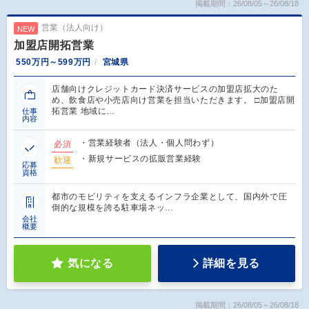
掲載期間：26/08/05～26/08/18
営業（法人向け）
NEW
加盟店開拓営業
550万円～599万円
宮城県
店舗向けクレジットカード決済サービスの加盟店拡大のた
め、飲食店や小売店向け営業を担当いただきます。 □加盟店開
拓営業 地域に…
仕事
内容
・営業経験者（法人・個人問わず）
必須
・新規サービスの拡販営業経験
歓迎
応募
資格
都市のモビリティを支えるインフラ企業として、国内外で圧
倒的な規模を誇る駐車場ネッ…
会社
概要
気になる
詳細を見る
掲載期間：26/08/05～26/08/18