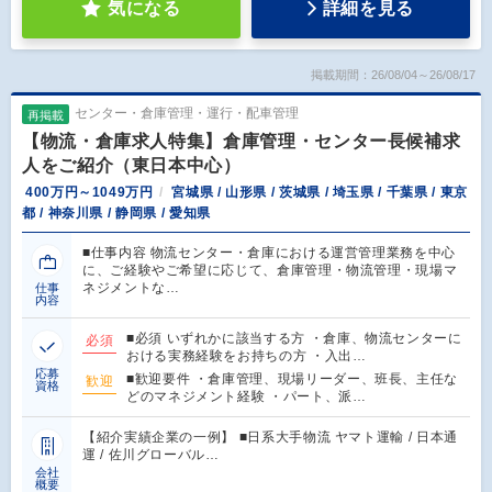
気になる
詳細を見る
掲載期間：26/08/04～26/08/17
センター・倉庫管理・運行・配車管理
再掲載
【物流・倉庫求人特集】倉庫管理・センター長候補求
人をご紹介（東日本中心）
400万円～1049万円
宮城県 / 山形県 / 茨城県 / 埼玉県 / 千葉県 / 東京
都 / 神奈川県 / 静岡県 / 愛知県
■仕事内容 物流センター・倉庫における運営管理業務を中心
に、ご経験やご希望に応じて、倉庫管理・物流管理・現場マ
ネジメントな…
仕事
内容
■必須 いずれかに該当する方 ・倉庫、物流センターに
必須
おける実務経験をお持ちの方 ・入出…
応募
■歓迎要件 ・倉庫管理、現場リーダー、班長、主任な
歓迎
資格
どのマネジメント経験 ・パート、派…
【紹介実績企業の一例】 ■日系大手物流 ヤマト運輸 / 日本通
運 / 佐川グローバル…
会社
概要