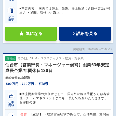
■事業内容 ・国内では陸上、鉄道、海上輸送に倉庫作業及び輸
出入 ・通関、海外でも海上…
会社
概要
気になる
詳細を見る
掲載期間：26/08/04～26/08/17
その他、SCM・ロジスティクス・物流・貿易系
再掲載
仙台市【営業部長・マネージャー候補】創業63年安定
成長企業/年間休日120日
株式会社丸山運送
500万円～749万円
宮城県
■物流提案営業の責任者として、国内外の輸送手配から顧客管
理・チームマネジメントまでを一貫して担当いただきます。
お客様の課…
仕事
内容
【必須】 ・物流営業経験のある方、乙仲業務、通関業
必須