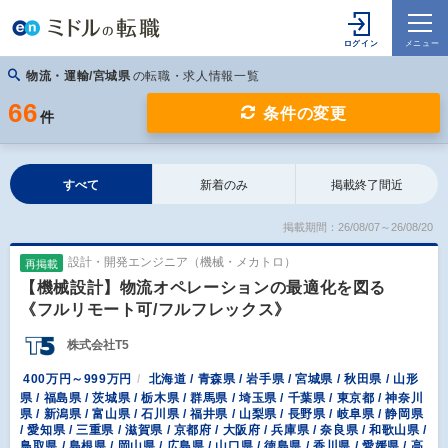
物流・運輸/宮城県
の転職・求人情報一覧
66
条件の変更
件
すべて
新着のみ
掲載終了間近
掲載期間：26/08/07～26/08/20
設計・開発エンジニア（機械・メカトロ）
再掲載
【機械設計】物流オペレーションの最適化を図る
《フルリモート可/フルフレックス》
株式会社T5
400万円～999万円
北海道 / 青森県 / 岩手県 / 宮城県 / 秋田県 / 山形
県 / 福島県 / 茨城県 / 栃木県 / 群馬県 / 埼玉県 / 千葉県 / 東京都 / 神奈川
県 / 新潟県 / 富山県 / 石川県 / 福井県 / 山梨県 / 長野県 / 岐阜県 / 静岡県
/ 愛知県 / 三重県 / 滋賀県 / 京都府 / 大阪府 / 兵庫県 / 奈良県 / 和歌山県 /
鳥取県 / 島根県 / 岡山県 / 広島県 / 山口県 / 徳島県 / 香川県 / 愛媛県 / 高