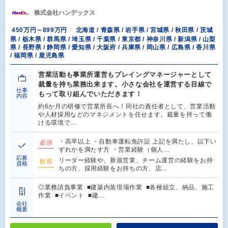
株式会社ハンデックス
450万円～899万円
北海道 / 青森県 / 岩手県 / 宮城県 / 秋田県 / 茨城
県 / 栃木県 / 群馬県 / 埼玉県 / 千葉県 / 東京都 / 神奈川県 / 新潟県 / 山梨
県 / 長野県 / 静岡県 / 愛知県 / 大阪府 / 兵庫県 / 岡山県 / 広島県 / 香川県
/ 福岡県 / 鹿児島県
営業活動も事業所運営もプレイングマネージャーとして
裁量を持ち業務出来ます。小さな会社を運営する目線で
仕事
もって取り組んでいただきます！
内容
約6か月の研修で営業所長へ！同社の責任者として、営業活動
や人材採用などのマネジメントを任せます。裁量を持って働
ける環境で…
・高卒以上 ・自動車運転免許証 上記を満たし、以下い
必須
ずれかを満たす方 ・営業経験（個人…
応募
リーダー経験や、新規営業、チーム運営の経験をお持
歓迎
資格
ちの方、採用経験をお持ちの方、店…
◎業務請負事業 ■建築内装現場作業 ■各種組立、納品、施工
作業 ■イベント ■建…
会社
概要