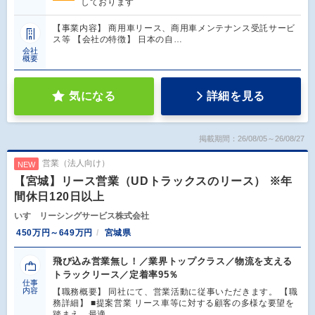
しております
【事業内容】 商用車リース、商用車メンテナンス受託サービ
ス等 【会社の特徴】 日本の自…
会社
概要
気になる
詳細を見る
掲載期間：26/08/05～26/08/27
営業（法人向け）
NEW
【宮城】リース営業（UDトラックスのリース） ※年
間休日120日以上
いすゞリーシングサービス株式会社
450万円～649万円
宮城県
飛び込み営業無し！／業界トップクラス／物流を支える
トラックリース／定着率95％
仕事
内容
【職務概要】 同社にて、営業活動に従事いただきます。 【職
務詳細】 ■提案営業 リース車等に対する顧客の多様な要望を
踏まえ、最適…