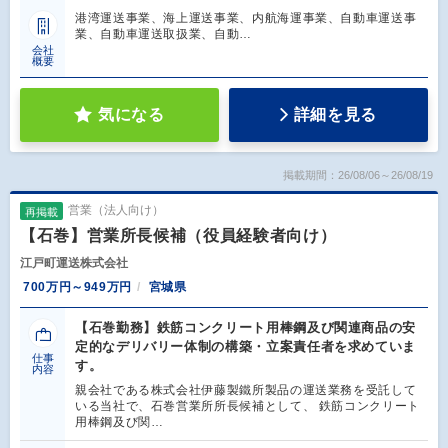
港湾運送事業、海上運送事業、内航海運事業、自動車運送事
業、自動車運送取扱業、自動…
会社
概要
気になる
詳細を見る
掲載期間：26/08/06～26/08/19
営業（法人向け）
再掲載
【石巻】営業所長候補（役員経験者向け）
江戸町運送株式会社
700万円～949万円
宮城県
【石巻勤務】鉄筋コンクリート用棒鋼及び関連商品の安
定的なデリバリー体制の構築・立案責任者を求めていま
仕事
す。
内容
親会社である株式会社伊藤製鐵所製品の運送業務を受託して
いる当社で、石巻営業所所長候補として、 鉄筋コンクリート
用棒鋼及び関…