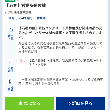
【石巻】営業所長候補
江戸町運送株式会社
600万円～749万円
宮城県
【石巻勤務】鉄筋コンクリート用棒鋼及び関連商品の安
定的なデリバリー体制の構築・立案責任者を求めていま
仕事
す。
内容
親会社である株式会社伊藤製鐵所製品の運送業務を受託して
いる当社で、石巻営業所所長候補として、 鉄筋コンクリート
用棒鋼及び関…
【必須要件】 ■運送業、物流業界での実務経験 ■マネ
必須
ジメント経験
応募
資格
・一般区域限定貨物自動車運送事業 ・鉄屑の仕入及び販売事
業 ・前号に関する一切の業務…
会社
概要
気になる
詳細を見る