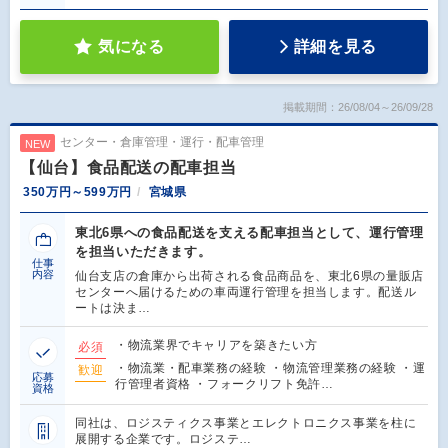
気になる
詳細を見る
掲載期間：26/08/04～26/09/28
センター・倉庫管理・運行・配車管理
NEW
【仙台】食品配送の配車担当
350万円～599万円
宮城県
東北6県への食品配送を支える配車担当として、運行管理
を担当いただきます。
仕事
内容
仙台支店の倉庫から出荷される食品商品を、東北6県の量販店
センターへ届けるための車両運行管理を担当します。配送ル
ートは決ま…
・物流業界でキャリアを築きたい方
必須
・物流業・配車業務の経験 ・物流管理業務の経験 ・運
歓迎
応募
行管理者資格 ・フォークリフト免許…
資格
同社は、ロジスティクス事業とエレクトロニクス事業を柱に
展開する企業です。ロジステ…