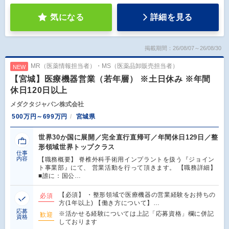
気になる
詳細を見る
掲載期間：26/08/07～26/08/30
MR（医薬情報担当者）・MS（医薬品卸販売担当者）
NEW
【宮城】医療機器営業（若年層） ※土日休み ※年間
休日120日以上
メダクタジャパン株式会社
500万円～699万円
宮城県
世界30か国に展開／完全直行直帰可／年間休日129日／整
形領域世界トップクラス
仕事
内容
【職務概要】 脊椎外科手術用インプラントを扱う『ジョイン
ト事業部』にて、 営業活動を行って頂きます。 【職務詳細】
■誰に：国公…
【必須】 ・整形領域で医療機器の営業経験をお持ちの
必須
方(1年以上) 【働き方について】…
応募
※活かせる経験については上記「応募資格」欄に併記
歓迎
資格
しております