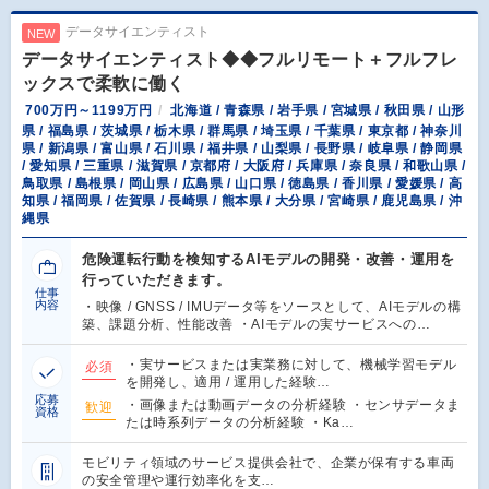
データサイエンティスト
NEW
データサイエンティスト◆◆フルリモート＋フルフレ
ックスで柔軟に働く
700万円～1199万円
北海道 / 青森県 / 岩手県 / 宮城県 / 秋田県 / 山形
県 / 福島県 / 茨城県 / 栃木県 / 群馬県 / 埼玉県 / 千葉県 / 東京都 / 神奈川
県 / 新潟県 / 富山県 / 石川県 / 福井県 / 山梨県 / 長野県 / 岐阜県 / 静岡県
/ 愛知県 / 三重県 / 滋賀県 / 京都府 / 大阪府 / 兵庫県 / 奈良県 / 和歌山県 /
鳥取県 / 島根県 / 岡山県 / 広島県 / 山口県 / 徳島県 / 香川県 / 愛媛県 / 高
知県 / 福岡県 / 佐賀県 / 長崎県 / 熊本県 / 大分県 / 宮崎県 / 鹿児島県 / 沖
縄県
危険運転行動を検知するAIモデルの開発・改善・運用を
行っていただきます。
仕事
内容
・映像 / GNSS / IMUデータ等をソースとして、AIモデルの構
築、課題分析、性能改善 ・AIモデルの実サービスへの…
・実サービスまたは実業務に対して、機械学習モデル
必須
を開発し、適用 / 運用した経験…
応募
・画像または動画データの分析経験 ・センサデータま
歓迎
資格
たは時系列データの分析経験 ・Ka…
モビリティ領域のサービス提供会社で、企業が保有する車両
の安全管理や運行効率化を支…