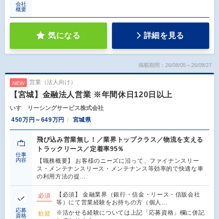
会社
概要
気になる
詳細を見る
掲載期間：26/08/05～26/08/27
営業（法人向け）
NEW
【宮城】金融法人営業 ※年間休日120日以上
いすゞリーシングサービス株式会社
450万円～649万円
宮城県
飛び込み営業無し！／業界トップクラス／物流を支える
トラックリース／定着率95％
仕事
内容
【職務概要】 お客様のニーズに沿って、ファイナンスリー
ス・メンテナンスリース・メンテナンス等効率的で快適な車
の利用方法の提…
【必須】 金融業界（銀行・信金・リース・信販会社
必須
等）にて営業経験をお持ちの方（個人…
応募
※活かせる経験については上記「応募資格」欄に併記
歓迎
資格