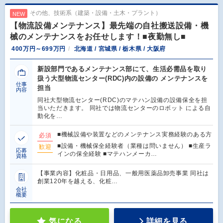
その他、技術系（建築・設備・土木・プラント）
NEW
【物流設備メンテナンス】最先端の自社搬送設備・機
械のメンテナンスをお任せします！■夜勤無し■
400万円～699万円
北海道 / 宮城県 / 栃木県 / 大阪府
新設部門であるメンテナンス部にて、生活必需品を取り
扱う大型物流センター(RDC)内の設備の メンテナンスを
仕事
担当
内容
同社大型物流センター(RDC)のマテハン設備の設備保全を担
当いただきます。 同社では物流センターのロボット による自
動化を…
■機械設備や装置などのメンテナンス実務経験のある方
必須
■設備・機械保全経験者（業種は問いません） ■生産ラ
歓迎
応募
インの保全経験 ■マテハンメーカ…
資格
【事業内容】化粧品・日用品、一般用医薬品卸売事業 同社は
創業120年を越える、化粧…
会社
概要
気になる
詳細を見る