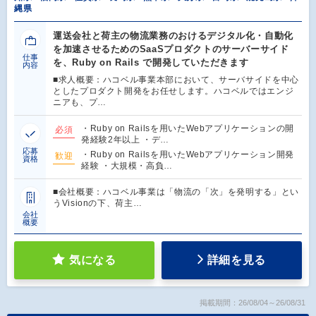
縄県
運送会社と荷主の物流業務のおけるデジタル化・自動化
を加速させるためのSaaSプロダクトのサーバーサイド
仕事
を、Ruby on Rails で開発していただきます
内容
■求人概要：ハコベル事業本部において、サーバサイドを中心
としたプロダクト開発をお任せします。ハコベルではエンジ
ニアも、プ…
・Ruby on Railsを用いたWebアプリケーションの開
必須
発経験2年以上 ・デ…
応募
・Ruby on Railsを用いたWebアプリケーション開発
歓迎
資格
経験 ・大規模・高負…
■会社概要：ハコベル事業は「物流の「次」を発明する」とい
うVisionの下、荷主…
会社
概要
気になる
詳細を見る
掲載期間：26/08/04～26/08/31