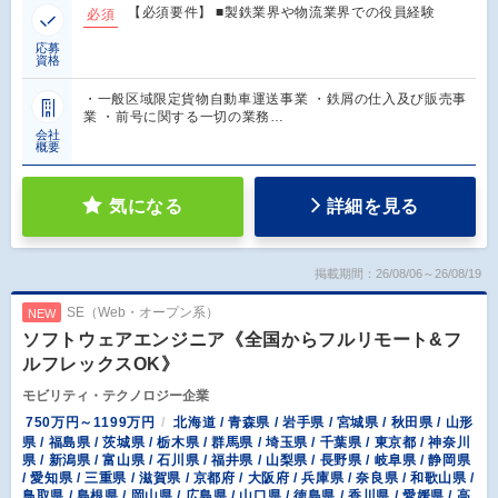
【必須要件】 ■製鉄業界や物流業界での役員経験
必須
応募
資格
・一般区域限定貨物自動車運送事業 ・鉄屑の仕入及び販売事
業 ・前号に関する一切の業務…
会社
概要
気になる
詳細を見る
掲載期間：26/08/06～26/08/19
SE（Web・オープン系）
NEW
ソフトウェアエンジニア《全国からフルリモート&フ
ルフレックスOK》
モビリティ・テクノロジー企業
750万円～1199万円
北海道 / 青森県 / 岩手県 / 宮城県 / 秋田県 / 山形
県 / 福島県 / 茨城県 / 栃木県 / 群馬県 / 埼玉県 / 千葉県 / 東京都 / 神奈川
県 / 新潟県 / 富山県 / 石川県 / 福井県 / 山梨県 / 長野県 / 岐阜県 / 静岡県
/ 愛知県 / 三重県 / 滋賀県 / 京都府 / 大阪府 / 兵庫県 / 奈良県 / 和歌山県 /
鳥取県 / 島根県 / 岡山県 / 広島県 / 山口県 / 徳島県 / 香川県 / 愛媛県 / 高