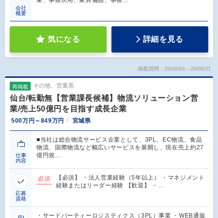
業、事務所用、家具備品、事務…
会社
概要
気になる
詳細を見る
掲載期間：26/08/04～26/08/31
その他、営業系
再掲載
仙台/転勤無【営業課長候補】物流ソリューション営
業/売上50億円を目指す成長企業
500万円～849万円
宮城県
■当社は総合物流サービス企業として、3PL、EC物流、食品
物流、国際物流など幅広いサービスを展開し、現在売上約27
億円規…
仕事
内容
【必須】 ・法人営業経験（5年以上） ・マネジメント
必須
経験またはリーダー経験 【歓迎】 ・…
応募
資格
・サードパーティーロジスティクス（3PL）事業 ・WEB通販