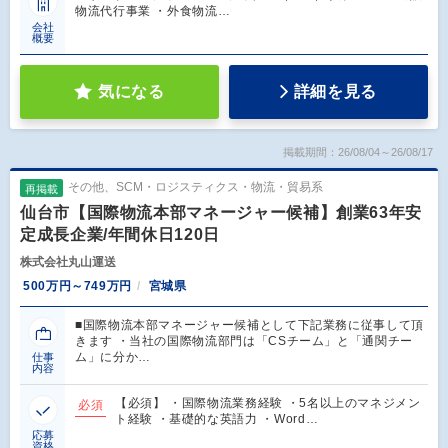
物流代行事業 ・外食物流…
会社
概要
気になる
詳細を見る
掲載期間：26/08/04～26/08/17
その他、SCM・ロジスティクス・物流・貿易系
再掲載
仙台市【国際物流本部マネージャー候補】創業63年安
定成長企業/年間休日120日
株式会社丸山運送
500万円～749万円
宮城県
■国際物流本部マネージャー候補として下記業務に従事して頂
きます ・当社の国際物流部門は「CSチーム」と「通関チー
ム」に分か…
仕事
内容
【必須】 ・国際物流業務経験 ・5名以上のマネジメン
必須
ト経験 ・基礎的な英語力 ・Word…
応募
資格