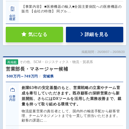
【事業内容】 ■医療機器の輸入■全国主要病院への医療機器の
販売 【会社の特徴】 同グル…
会社
概要
気になる
詳細を見る
掲載期間：26/08/07～26/08/20
その他、SCM・ロジスティクス・物流・貿易系
再掲載
営業部長・マネージャー候補
500万円～749万円
宮城県
創業63年の安定基盤のもと、営業戦略の立案やチーム育
成を牽引していただきます。既存顧客の深耕営業から新
仕事
規開拓、さらにはDXツールを活用した業務改善まで、裁
内容
量を持って取り組める環境です。
物流提案営業の責任者として、国内外の輸送手配から顧客管
理、チームマネジメントまでを一貫して担当いただきます。
顧客の課題に…