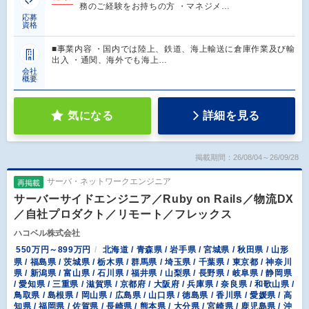
務のご経験をお持ちの方 ・マネジメ…
応募
資格
■事業内容 ・国内では陸上、鉄道、海上輸送に倉庫作業及び輸
出入 ・通関、海外でも海上…
会社
概要
気になる
詳細を見る
掲載期間：26/08/04～26/09/28
サーバ・ネットワークエンジニア
再掲載
サーバーサイドエンジニア／Ruby on Rails／物流DX
／自社プロダクト／リモート／フレックス
ハコベル株式会社
550万円～899万円
北海道 / 青森県 / 岩手県 / 宮城県 / 秋田県 / 山形
県 / 福島県 / 茨城県 / 栃木県 / 群馬県 / 埼玉県 / 千葉県 / 東京都 / 神奈川
県 / 新潟県 / 富山県 / 石川県 / 福井県 / 山梨県 / 長野県 / 岐阜県 / 静岡県
/ 愛知県 / 三重県 / 滋賀県 / 京都府 / 大阪府 / 兵庫県 / 奈良県 / 和歌山県 /
鳥取県 / 島根県 / 岡山県 / 広島県 / 山口県 / 徳島県 / 香川県 / 愛媛県 / 高
知県 / 福岡県 / 佐賀県 / 長崎県 / 熊本県 / 大分県 / 宮崎県 / 鹿児島県 / 沖