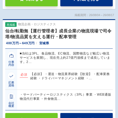
掲載期間：26/08/04～26/08/17
物流企画・ロジスティクス
再掲載
仙台/転勤無【運行管理者】成長企業の物流現場で司令
塔/物流品質を支える運行・配車管理
400万円～649万円
宮城県
■当社は3PL、食品物流、EC物流、国際物流など幅広い物流
サービスを展開し、現在売上約27億円規模まで成長していま
す。2…
仕事
内容
【必須】 ・運送・物流業界経験 【歓迎】 ・配車業務
必須
経験 ・ドライバーマネジメント経験 ・…
応募
資格
・サードパーティーロジスティクス（3PL）事業 ・WEB通販
物流代行事業 ・外食物流…
会社
概要