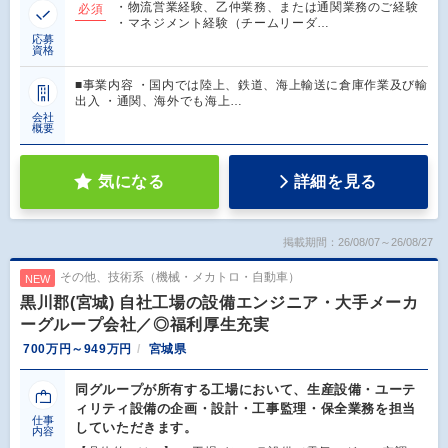
・物流営業経験、乙仲業務、または通関業務のご経験
必須
・マネジメント経験（チームリーダ…
応募
資格
■事業内容 ・国内では陸上、鉄道、海上輸送に倉庫作業及び輸
出入 ・通関、海外でも海上…
会社
概要
気になる
詳細を見る
掲載期間：26/08/07～26/08/27
その他、技術系（機械・メカトロ・自動車）
NEW
黒川郡(宮城) 自社工場の設備エンジニア・大手メーカ
ーグループ会社／◎福利厚生充実
700万円～949万円
宮城県
同グループが所有する工場において、生産設備・ユーテ
ィリティ設備の企画・設計・工事監理・保全業務を担当
仕事
していただきます。
内容