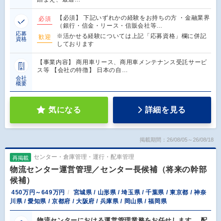
【必須】 下記いずれかの経験をお持ちの方 ・金融業界
必須
（銀行・信金・リース・信販会社等…
応募
※活かせる経験については上記「応募資格」欄に併記
歓迎
資格
しております
【事業内容】 商用車リース、商用車メンテナンス受託サービ
ス等 【会社の特徴】 日本の自…
会社
概要
気になる
詳細を見る
掲載期間：26/08/05～26/08/18
センター・倉庫管理・運行・配車管理
再掲載
物流センター運営管理／センター長候補（将来の幹部
候補）
450万円～649万円
宮城県 / 山形県 / 埼玉県 / 千葉県 / 東京都 / 神奈
川県 / 愛知県 / 京都府 / 大阪府 / 兵庫県 / 岡山県 / 福岡県
物流センターにおける運営管理業務をお任せします。 配