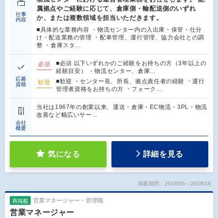
属拠点やご経験に応じて、倉庫側・輸配送側のいずれ
仕事
か、または複数領域を担当いただきます。
内容
■具体的な業務内容 ・物流センター内の入出庫・保管・仕分
け・配送業務の管理 ・配車管理、運行管理、協力会社との調
整 ・倉庫スタ…
■必須 以下いずれかのご経験をお持ちの方（3年以上の
必須
経験目安） ・物流センター、倉庫…
応募
■歓迎 ・センター長、所長、拠点責任者の経験 ・運行
歓迎
資格
管理者資格をお持ちの方 ・フォーク…
当社は1967年の創業以来、運送・倉庫・EC物流・3PL・物流
改善など幅広いサー…
会社
概要
気になる
詳細を見る
掲載期間：26/08/05～26/08/18
営業マネージャー・管理職
再掲載
営業マネージャー