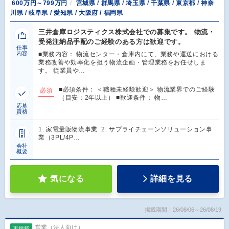
600万円～799万円
宮城県 / 群馬県 / 埼玉県 / 千葉県 / 東京都 / 神奈
川県 / 岐阜県 / 愛知県 / 大阪府 / 福岡県
三井倉庫ロジスティクス株式会社での募集です。 物流・
受発注納品手配のご経験のある方は歓迎です。
仕事
内容
■業務内容： 物流センター・倉庫内にて、業務や運送における
業務改善や効率化を担う物流企画・管理業務をお任せしま
す。 従業員や…
■必須条件： ＜職種未経験歓迎＞ 物流業界でのご経験
必須
（目安：2年以上） ■歓迎条件： 物…
応募
資格
1. 家電量販物流事業 2. サプライチェーンソリューション事
業（3PL/4P…
会社
概要
気になる
詳細を見る
掲載期間：26/08/06～26/08/19
営業（法人向け）
再掲載