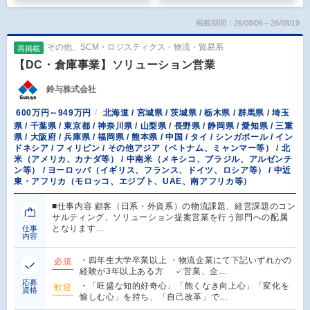
掲載期間：26/08/06～26/08/19
その他、SCM・ロジスティクス・物流・貿易系
再掲載
【DC・倉庫事業】ソリューション営業
鈴与株式会社
600万円～949万円
北海道 / 宮城県 / 茨城県 / 栃木県 / 群馬県 / 埼玉
県 / 千葉県 / 東京都 / 神奈川県 / 山梨県 / 長野県 / 静岡県 / 愛知県 / 三重
県 / 大阪府 / 兵庫県 / 福岡県 / 熊本県 / 中国 / タイ / シンガポール / イン
ドネシア / フィリピン / その他アジア（ベトナム、ミャンマー等） / 北
米（アメリカ、カナダ等） / 中南米（メキシコ、ブラジル、アルゼンチ
ン等） / ヨーロッパ（イギリス、フランス、ドイツ、ロシア等） / 中近
東・アフリカ（モロッコ、エジプト、UAE、南アフリカ等）
■仕事内容 顧客（日系・外資系）の物流課題、経営課題のコン
サルティング、ソリューション提案営業を行う部門への配属
となります…
仕事
内容
・四年生大学卒業以上 ・物流企業にて下記いずれかの
必須
経験が3年以上ある方 ✓営業、企…
応募
・「旺盛な知的好奇心」「飽くなき向上心」「変化を
歓迎
資格
愉しむ心」を持ち、「自己改革」で…