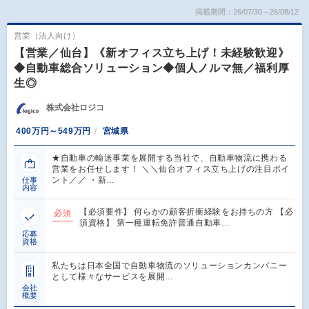
掲載期間：26/07/30～26/08/12
営業（法人向け）
【営業／仙台】《新オフィス立ち上げ！未経験歓迎》
◆自動車総合ソリューション◆個人ノルマ無／福利厚
生◎
株式会社ロジコ
400万円～549万円
宮城県
★自動車の輸送事業を展開する当社で、自動車物流に携わる
営業をお任せします！ ＼＼仙台オフィス立ち上げの注目ポイ
ント／／ ・新…
仕事
内容
【必須要件】 何らかの顧客折衝経験をお持ちの方 【必
必須
須資格】 第一種運転免許普通自動車…
応募
資格
私たちは日本全国で自動車物流のソリューションカンパニー
として様々なサービスを展開…
会社
概要