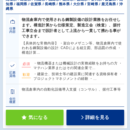
知県 / 福岡県 / 佐賀県 / 長崎県 / 熊本県 / 大分県 / 宮崎県 / 鹿児島県 / 沖
縄県
物流倉庫内で使用される鋼製設備の設計業務をお任せし
ます。構造計算から仕様策定、製造立会（検査）、据付
仕事
工事立会まで設計者として上流から一貫して携わる事が
内容
できます。
【具体的な常務内容】 ・架台やメザニン等、物流倉庫内で使
われる鋼製設備の設計: CADによる組立図、部品図の作成 ・
構造計算…
・物流機器または機械設計の実務経験をお持ちの方 ・
必須
マテハン業界またはその関連企業で…
応募
・建築士、技術士等の建設業に関連する資格保有者 ・
歓迎
資格
プロジェクトマネジメントの経験 ・…
物流倉庫内の自動化設備導入支援（コンサル）、据付工事等
会社
概要
気になる
詳細を見る