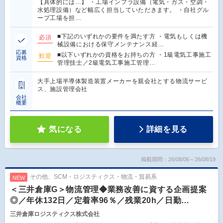
【具体的には…】 ・工場インフラ設備（電気・ガス・空調・
水処理設備）など幅広く担当していただきます。 ・自社グル
ープ工場を担…
■下記のいずれかの要件を満たす方 ・電気もしくは機
必須
械設備における保守メンテナンス経…
応募
■以下いずれかの資格をお持ちの方 ・1級電気工事施工
歓迎
資格
管理技士／2級電気工事施工管理…
大手上場半導体製造装置メーカーを親会社とする物流サービ
ス、施設管理会社
会社
概要
気になる
詳細を見る
掲載期間：26/08/06～26/08/19
その他、SCM・ロジスティクス・物流・貿易系
NEW
＜三井倉庫G＞物流管理◆業務改善に資する企画提案
◎／年休132日／定着率96％／残業20h／日勤…
三井倉庫ロジスティクス株式会社