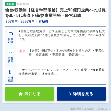
経営企画
再掲載
仙台/転勤無【経営幹部候補】売上50億円企業への成長
を牽引/代表直下/新規事業開発・経営戦略
600万円～1049万円
宮城県
■当社は総合物流サービス企業として東北を拠点に事業を拡大
し、現在売上約27億円規模まで成長しています。2033年まで
に売…
仕事
内容
【必須】※以下いずれかの経験をお持ちの方 ・事業企
必須
画 ・経営企画 ・事業開発 ・経営層へ…
応募
資格
・サードパーティーロジスティクス（3PL）事業 ・WEB通販
物流代行事業 ・外食物流…
会社
概要
気になる
詳細を見る
掲載期間：26/08/04～26/08/17