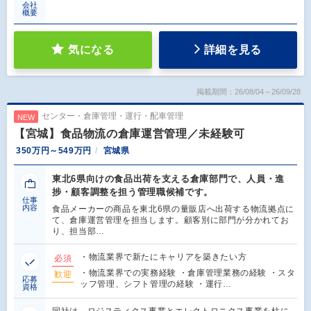
会社
概要
気になる
詳細を見る
掲載期間：26/08/04～26/09/28
センター・倉庫管理・運行・配車管理
NEW
【宮城】食品物流の倉庫運営管理／未経験可
350万円～549万円
宮城県
東北6県向けの食品出荷を支える倉庫部門で、人員・進
捗・顧客調整を担う管理職候補です。
仕事
内容
食品メーカーの商品を東北6県の量販店へ出荷する物流拠点に
て、倉庫運営管理を担当します。顧客別に部門が分かれてお
り、担当部…
・物流業界で新たにキャリアを築きたい方
必須
・物流業界での実務経験 ・倉庫管理業務の経験 ・スタ
歓迎
応募
ッフ管理、シフト管理の経験 ・運行…
資格
同社は、ロジスティクス事業とエレクトロニクス事業を柱に