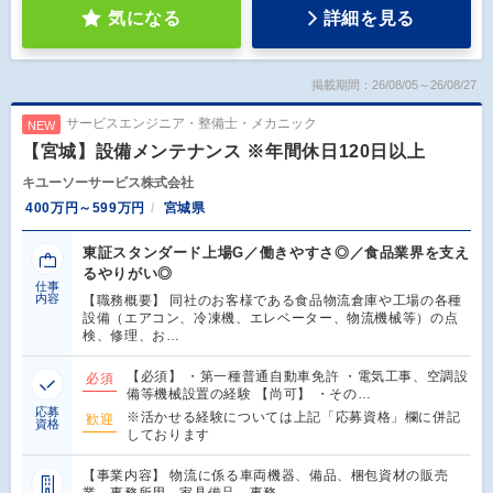
気になる
詳細を見る
掲載期間：26/08/05～26/08/27
サービスエンジニア・整備士・メカニック
NEW
【宮城】設備メンテナンス ※年間休日120日以上
キユーソーサービス株式会社
400万円～599万円
宮城県
東証スタンダード上場G／働きやすさ◎／食品業界を支え
るやりがい◎
仕事
内容
【職務概要】 同社のお客様である食品物流倉庫や工場の各種
設備（エアコン、冷凍機、エレベーター、物流機械等）の点
検、修理、お…
【必須】 ・第一種普通自動車免許 ・電気工事、空調設
必須
備等機械設置の経験 【尚可】 ・その…
応募
※活かせる経験については上記「応募資格」欄に併記
歓迎
資格
しております
【事業内容】 物流に係る車両機器、備品、梱包資材の販売