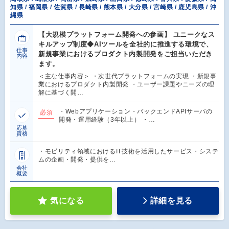
知県 / 福岡県 / 佐賀県 / 長崎県 / 熊本県 / 大分県 / 宮崎県 / 鹿児島県 / 沖
縄県
【大規模プラットフォーム開発への参画】 ユニークなス
キルアップ制度◆AIツールを全社的に推進する環境で、
仕事
新規事業におけるプロダクト内製開発をご担当いただき
内容
ます。
＜主な仕事内容＞ ・次世代プラットフォームの実現 ・新規事
業におけるプロダクト内製開発 ・ユーザー課題やニーズの理
解に基づく開…
・Webアプリケーション・バックエンドAPIサーバの
必須
開発・運用経験（3年以上） ・…
応募
資格
・モビリティ領域におけるIT技術を活用したサービス・システ
ムの企画・開発・提供を…
会社
概要
気になる
詳細を見る