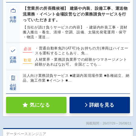
【営業所の所長職候補】 建築や内装、設備工事、運送物
流業務・イベント会場設営などの業務請負サービスを行
仕事
っていただきます。
内容
【当社が請け負うサービスの内容】 ・建築内外装工事・資材
搬入搬出・養生、清掃・空調、設備、太陽光発電運用・保守
・物流・運送…
・普通自動車免許(AT可)をお持ちの方(車両はハイエー
必須
スを運転することもあり、免…
応募
人材業界・業務請負業界での経験かつマネージメント
歓迎
資格
経験があればなお可。 全国どこでも…
法人向け業務請負サービス ■建築内装現場作業 ■各種組立、納
品、施工作業 ■イベント ■…
会社
概要
気になる
詳細を見る
掲載期間：26/07/29～26/08/11
データベースエンジニア