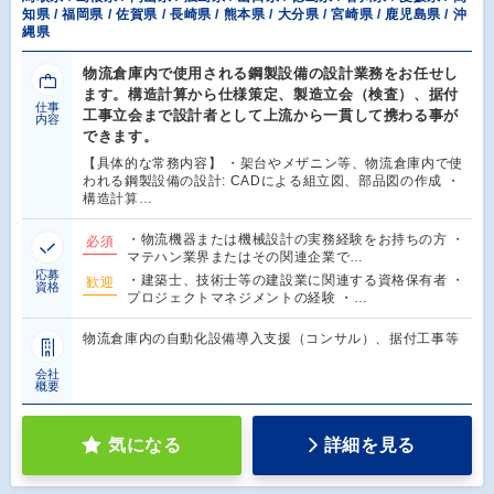
知県 / 福岡県 / 佐賀県 / 長崎県 / 熊本県 / 大分県 / 宮崎県 / 鹿児島県 / 沖
縄県
物流倉庫内で使用される鋼製設備の設計業務をお任せし
ます。構造計算から仕様策定、製造立会（検査）、据付
仕事
工事立会まで設計者として上流から一貫して携わる事が
内容
できます。
【具体的な常務内容】 ・架台やメザニン等、物流倉庫内で使
われる鋼製設備の設計: CADによる組立図、部品図の作成 ・
構造計算…
・物流機器または機械設計の実務経験をお持ちの方 ・
必須
マテハン業界またはその関連企業で…
応募
・建築士、技術士等の建設業に関連する資格保有者 ・
歓迎
資格
プロジェクトマネジメントの経験 ・…
物流倉庫内の自動化設備導入支援（コンサル）、据付工事等
会社
概要
気になる
詳細を見る