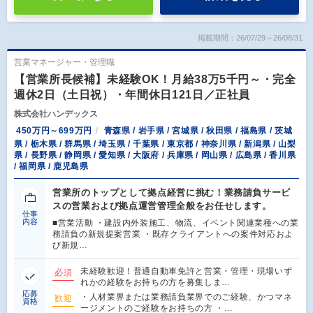
掲載期間：26/07/29～26/08/31
営業マネージャー・管理職
【営業所長候補】未経験OK！月給38万5千円～・完全
週休2日（土日祝）・年間休日121日／正社員
株式会社ハンデックス
450万円～699万円
青森県 / 岩手県 / 宮城県 / 秋田県 / 福島県 / 茨城
県 / 栃木県 / 群馬県 / 埼玉県 / 千葉県 / 東京都 / 神奈川県 / 新潟県 / 山梨
県 / 長野県 / 静岡県 / 愛知県 / 大阪府 / 兵庫県 / 岡山県 / 広島県 / 香川県
/ 福岡県 / 鹿児島県
営業所のトップとして拠点経営に挑む！業務請負サービ
スの営業および拠点運営管理全般をお任せします。
仕事
内容
■営業活動 ・建設内外装施工、物流、イベント関連業種への業
務請負の新規提案営業 ・既存クライアントへの案件対応およ
び新規…
未経験歓迎！普通自動車免許と営業・管理・現場いず
必須
れかの経験をお持ちの方を募集しま…
応募
・人材業界または業務請負業界でのご経験、かつマネ
歓迎
資格
ージメントのご経験をお持ちの方 ・…