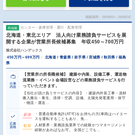
掲載期間：26/08/03～26/08/16
センター・倉庫管理・運行・配車管理
再掲載
北海道・東北エリア 法人向け業務請負サービスを展
開する企業が営業所長候補募集 年収450～700万円
株式会社ハンデックス
450万円～699万円
北海道 / 青森県 / 岩手県 / 宮城県 / 秋田県 / 福島
県
【営業所の所長職候補】 建築や内装、設備工事、運送物
流業務・イベント会場設営などの業務請負サービスを行
仕事
っていただきます。
内容
【当社が請け負うサービスの内容】 ・建築内外装工事・資材
搬入搬出・養生、清掃・空調、設備、太陽光発電運用・保守
・物流・運送…
・普通自動車免許(AT可)をお持ちの方(車両はハイエー
必須
スを運転することもあり、免…
応募
人材業界・業務請負業界での経験かつマネージメント
歓迎
資格
経験があればなお可。 全国どこでも…