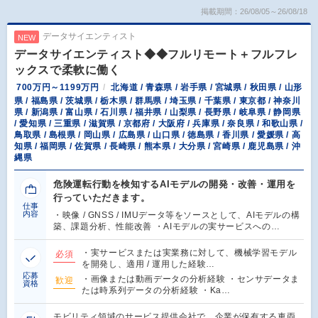
掲載期間：26/08/05～26/08/18
データサイエンティスト
NEW
データサイエンティスト◆◆フルリモート＋フルフレ
ックスで柔軟に働く
700万円～1199万円
北海道 / 青森県 / 岩手県 / 宮城県 / 秋田県 / 山形
県 / 福島県 / 茨城県 / 栃木県 / 群馬県 / 埼玉県 / 千葉県 / 東京都 / 神奈川
県 / 新潟県 / 富山県 / 石川県 / 福井県 / 山梨県 / 長野県 / 岐阜県 / 静岡県
/ 愛知県 / 三重県 / 滋賀県 / 京都府 / 大阪府 / 兵庫県 / 奈良県 / 和歌山県 /
鳥取県 / 島根県 / 岡山県 / 広島県 / 山口県 / 徳島県 / 香川県 / 愛媛県 / 高
知県 / 福岡県 / 佐賀県 / 長崎県 / 熊本県 / 大分県 / 宮崎県 / 鹿児島県 / 沖
縄県
危険運転行動を検知するAIモデルの開発・改善・運用を
行っていただきます。
仕事
内容
・映像 / GNSS / IMUデータ等をソースとして、AIモデルの構
築、課題分析、性能改善 ・AIモデルの実サービスへの…
・実サービスまたは実業務に対して、機械学習モデル
必須
を開発し、適用 / 運用した経験…
応募
・画像または動画データの分析経験 ・センサデータま
歓迎
資格
たは時系列データの分析経験 ・Ka…
モビリティ領域のサービス提供会社で、企業が保有する車両