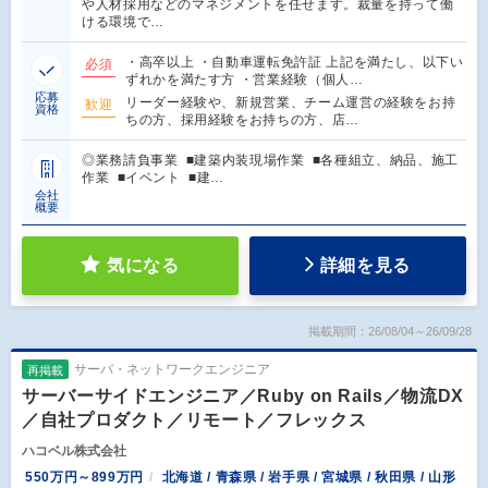
や人材採用などのマネジメントを任せます。裁量を持って働
ける環境で…
・高卒以上 ・自動車運転免許証 上記を満たし、以下い
必須
ずれかを満たす方 ・営業経験（個人…
応募
リーダー経験や、新規営業、チーム運営の経験をお持
歓迎
資格
ちの方、採用経験をお持ちの方、店…
◎業務請負事業 ■建築内装現場作業 ■各種組立、納品、施工
作業 ■イベント ■建…
会社
概要
気になる
詳細を見る
掲載期間：26/08/04～26/09/28
サーバ・ネットワークエンジニア
再掲載
サーバーサイドエンジニア／Ruby on Rails／物流DX
／自社プロダクト／リモート／フレックス
ハコベル株式会社
550万円～899万円
北海道 / 青森県 / 岩手県 / 宮城県 / 秋田県 / 山形