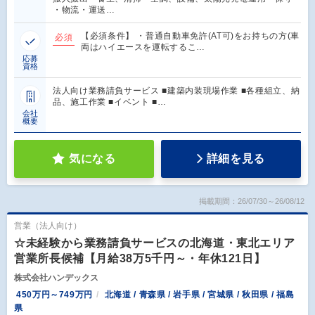
・物流・運送…
【必須条件】 ・普通自動車免許(AT可)をお持ちの方(車
必須
両はハイエースを運転するこ…
応募
資格
法人向け業務請負サービス ■建築内装現場作業 ■各種組立、納
品、施工作業 ■イベント ■…
会社
概要
気になる
詳細を見る
掲載期間：26/07/30～26/08/12
営業（法人向け）
☆未経験から業務請負サービスの北海道・東北エリア
営業所長候補【月給38万5千円～・年休121日】
株式会社ハンデックス
450万円～749万円
北海道 / 青森県 / 岩手県 / 宮城県 / 秋田県 / 福島
県