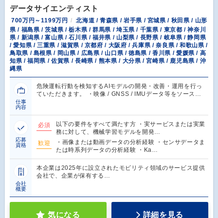
データサイエンティスト
700万円～1199万円
北海道 / 青森県 / 岩手県 / 宮城県 / 秋田県 / 山形
県 / 福島県 / 茨城県 / 栃木県 / 群馬県 / 埼玉県 / 千葉県 / 東京都 / 神奈川
県 / 新潟県 / 富山県 / 石川県 / 福井県 / 山梨県 / 長野県 / 岐阜県 / 静岡県
/ 愛知県 / 三重県 / 滋賀県 / 京都府 / 大阪府 / 兵庫県 / 奈良県 / 和歌山県 /
鳥取県 / 島根県 / 岡山県 / 広島県 / 山口県 / 徳島県 / 香川県 / 愛媛県 / 高
知県 / 福岡県 / 佐賀県 / 長崎県 / 熊本県 / 大分県 / 宮崎県 / 鹿児島県 / 沖
縄県
危険運転行動を検知するAIモデルの開発・改善・運用を行っ
ていただきます。 ・映像 / GNSS / IMUデータ等をソース…
仕事
内容
以下の要件をすべて満たす方 ・実サービスまたは実業
必須
務に対して、機械学習モデルを開発…
応募
・画像または動画データの分析経験 ・センサデータま
歓迎
資格
たは時系列データの分析経験 ・Ka…
本企業は2025年に設立されたモビリティ領域のサービス提供
会社で、企業が保有する…
会社
概要
気になる
詳細を見る