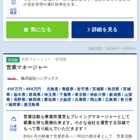
の安全管理や運行効率化を支…
会社
概要
気になる
詳細を見る
掲載期間：26/08/05～26/08/18
営業マネージャー・管理職
再掲載
営業マネージャー
株式会社ハンデックス
450万円～899万円
北海道 / 青森県 / 岩手県 / 宮城県 / 秋田県 / 茨城
県 / 栃木県 / 群馬県 / 埼玉県 / 千葉県 / 東京都 / 神奈川県 / 新潟県 / 山梨
県 / 長野県 / 静岡県 / 愛知県 / 大阪府 / 兵庫県 / 岡山県 / 広島県 / 香川県
/ 福岡県 / 鹿児島県
営業活動も事業所運営もプレイングマネージャーとして
裁量を持ち業務出来ます。小さな会社を運営する目線で
仕事
もって取り組んでいただきます！
内容
約6か月の研修で営業所長へ！同社の責任者として、営業活動