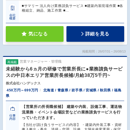
■サマリー 法人向け業務請負サービス ■建築内装現場作業 ■各
種組立、納品、施工作業 ■…
会社
概要
気になる
詳細を見る
掲載期間：26/07/31～26/08/13
営業マネージャー・管理職
再掲載
未経験から6ヵ月の研修で営業所長に●業務請負サービ
スの中日本エリア営業所長候補/月給38万5千円~
株式会社ハンデックス
450万円～699万円
北海道 / 青森県 / 岩手県 / 宮城県 / 秋田県 / 福島
県
【営業所の所長職候補】 建築や内装、設備工事、運送物
流業務・イベント会場設営などの業務請負サービスを行
仕事
っていただきます。
内容
【当社が請け負うサービスの内容】 ・建築内外装工事・資材
搬入搬出・養生、清掃・空調、設備、太陽光発電運用・保守