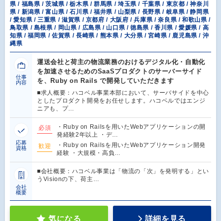
県 / 福島県 / 茨城県 / 栃木県 / 群馬県 / 埼玉県 / 千葉県 / 東京都 / 神奈川
県 / 新潟県 / 富山県 / 石川県 / 福井県 / 山梨県 / 長野県 / 岐阜県 / 静岡県
/ 愛知県 / 三重県 / 滋賀県 / 京都府 / 大阪府 / 兵庫県 / 奈良県 / 和歌山県 /
鳥取県 / 島根県 / 岡山県 / 広島県 / 山口県 / 徳島県 / 香川県 / 愛媛県 / 高
知県 / 福岡県 / 佐賀県 / 長崎県 / 熊本県 / 大分県 / 宮崎県 / 鹿児島県 / 沖
縄県
運送会社と荷主の物流業務のおけるデジタル化・自動化
を加速させるためのSaaSプロダクトのサーバーサイド
仕事
を、Ruby on Rails で開発していただきます
内容
■求人概要：ハコベル事業本部において、サーバサイドを中心
としたプロダクト開発をお任せします。ハコベルではエンジ
ニアも、プ…
・Ruby on Railsを用いたWebアプリケーションの開
必須
発経験2年以上 ・デ…
応募
・Ruby on Railsを用いたWebアプリケーション開発
歓迎
資格
経験 ・大規模・高負…
■会社概要：ハコベル事業は「物流の「次」を発明する」とい
うVisionの下、荷主…
会社
概要
気になる
詳細を見る