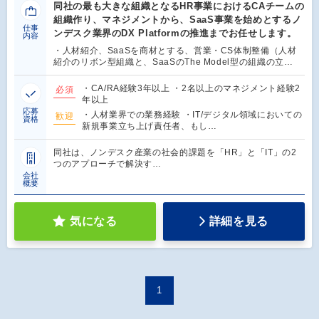
同社の最も大きな組織となるHR事業におけるCAチームの
組織作り、マネジメントから、SaaS事業を始めとするノ
仕事
ンデスク業界のDX Platformの推進までお任せします。
内容
・人材紹介、SaaSを商材とする、営業・CS体制整備（人材
紹介のリボン型組織と、SaaSのThe Model型の組織の立…
・CA/RA経験3年以上 ・2名以上のマネジメント経験2
必須
年以上
応募
・人材業界での業務経験 ・IT/デジタル領域においての
歓迎
資格
新規事業立ち上げ責任者、もし…
同社は、ノンデスク産業の社会的課題を「HR」と「IT」の2
つのアプローチで解決す…
会社
概要
気になる
詳細を見る
1