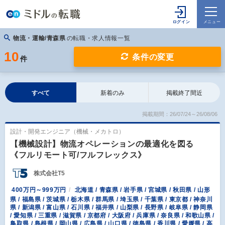
物流・運輸/青森県
の転職・求人情報一覧
10
条件の変更
件
すべて
新着のみ
掲載終了間近
掲載期間：26/07/24～26/08/06
設計・開発エンジニア（機械・メカトロ）
【機械設計】物流オペレーションの最適化を図る
《フルリモート可/フルフレックス》
株式会社T5
400万円～999万円
北海道 / 青森県 / 岩手県 / 宮城県 / 秋田県 / 山形
県 / 福島県 / 茨城県 / 栃木県 / 群馬県 / 埼玉県 / 千葉県 / 東京都 / 神奈川
県 / 新潟県 / 富山県 / 石川県 / 福井県 / 山梨県 / 長野県 / 岐阜県 / 静岡県
/ 愛知県 / 三重県 / 滋賀県 / 京都府 / 大阪府 / 兵庫県 / 奈良県 / 和歌山県 /
鳥取県 / 島根県 / 岡山県 / 広島県 / 山口県 / 徳島県 / 香川県 / 愛媛県 / 高