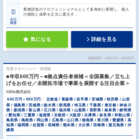
業務請負のプロフェッショナルとして多角的に展開し、個人
の挑戦と成果を正当に還元す…
会社
概要
気になる
詳細を見る
掲載期間：26/07/23～26/08/27
営業マネージャー・管理職
■年収600万円～■拠点責任者候補＜全国募集／立ち上
げをお任せ／未開拓市場で事業を展開する注目企業＞
XMile株式会社
600万円～999万円
北海道 / 青森県 / 岩手県 / 宮城県 / 秋田県 / 山形
県 / 福島県 / 茨城県 / 栃木県 / 群馬県 / 埼玉県 / 千葉県 / 東京都 / 神奈川
県 / 新潟県 / 富山県 / 石川県 / 福井県 / 山梨県 / 長野県 / 岐阜県 / 静岡県
/ 愛知県 / 三重県 / 滋賀県 / 京都府 / 大阪府 / 兵庫県 / 奈良県 / 和歌山県 /
鳥取県 / 島根県 / 岡山県 / 広島県 / 山口県 / 徳島県 / 香川県 / 愛媛県 / 高
知県 / 福岡県 / 佐賀県 / 長崎県 / 熊本県 / 大分県 / 宮崎県 / 鹿児島県 / 沖
縄県