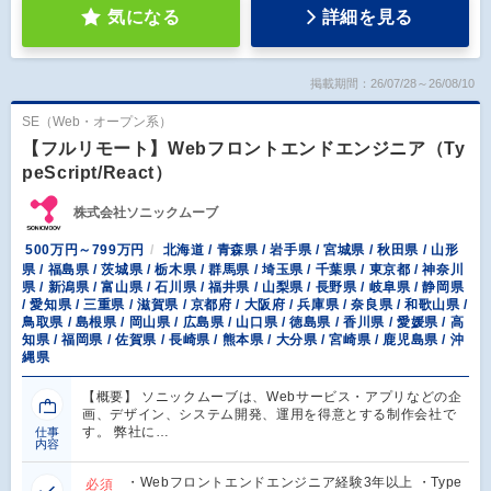
気になる
詳細を見る
掲載期間：26/07/28～26/08/10
SE（Web・オープン系）
【フルリモート】Webフロントエンドエンジニア（Ty
peScript/React）
株式会社ソニックムーブ
500万円～799万円
北海道 / 青森県 / 岩手県 / 宮城県 / 秋田県 / 山形
県 / 福島県 / 茨城県 / 栃木県 / 群馬県 / 埼玉県 / 千葉県 / 東京都 / 神奈川
県 / 新潟県 / 富山県 / 石川県 / 福井県 / 山梨県 / 長野県 / 岐阜県 / 静岡県
/ 愛知県 / 三重県 / 滋賀県 / 京都府 / 大阪府 / 兵庫県 / 奈良県 / 和歌山県 /
鳥取県 / 島根県 / 岡山県 / 広島県 / 山口県 / 徳島県 / 香川県 / 愛媛県 / 高
知県 / 福岡県 / 佐賀県 / 長崎県 / 熊本県 / 大分県 / 宮崎県 / 鹿児島県 / 沖
縄県
【概要】 ソニックムーブは、Webサービス・アプリなどの企
画、デザイン、システム開発、運用を得意とする制作会社で
す。 弊社に…
仕事
内容
・Webフロントエンドエンジニア経験3年以上 ・Type
必須