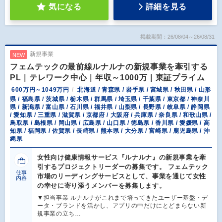
気になる
詳細を見る
掲載期間：26/08/04～26/08/31
新規事業
NEW
フェムテックの最前線ルナルナの新規事業を牽引する
PL｜テレワーク中心｜年収～1000万｜東証プライム
600万円～1049万円
北海道 / 青森県 / 岩手県 / 宮城県 / 秋田県 / 山形
県 / 福島県 / 茨城県 / 栃木県 / 群馬県 / 埼玉県 / 千葉県 / 東京都 / 神奈川
県 / 新潟県 / 富山県 / 石川県 / 福井県 / 山梨県 / 長野県 / 岐阜県 / 静岡県
/ 愛知県 / 三重県 / 滋賀県 / 京都府 / 大阪府 / 兵庫県 / 奈良県 / 和歌山県 /
鳥取県 / 島根県 / 岡山県 / 広島県 / 山口県 / 徳島県 / 香川県 / 愛媛県 / 高
知県 / 福岡県 / 佐賀県 / 長崎県 / 熊本県 / 大分県 / 宮崎県 / 鹿児島県 / 沖
縄県
女性向け健康情報サービス『ルナルナ』の新規事業を牽
引するプロジェクトリーダーの募集です。 フェムテック
仕事
市場のリーディングサービスとして、事業を通じて女性
内容
の幸せに寄り添うメンバーを募集します。
▼担当事業 ルナルナがこれまで培ってきたユーザー基盤・デ
ータ・ブランドを活かし、アプリの中だけにとどまらない新
規事業の立ち…