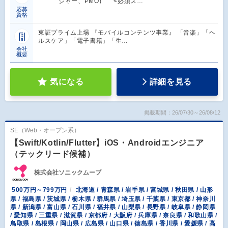
ジャー、PMO） <必須ス…
応募
資格
東証プライム上場 『モバイルコンテンツ事業』 「音楽」「ヘ
ルスケア」「電子書籍」「生…
会社
概要
気になる
詳細を見る
掲載期間：26/07/30～26/08/12
SE（Web・オープン系）
【Swift/Kotlin/Flutter】iOS・Androidエンジニア
（テックリード候補）
株式会社ソニックムーブ
500万円～799万円
北海道 / 青森県 / 岩手県 / 宮城県 / 秋田県 / 山形
県 / 福島県 / 茨城県 / 栃木県 / 群馬県 / 埼玉県 / 千葉県 / 東京都 / 神奈川
県 / 新潟県 / 富山県 / 石川県 / 福井県 / 山梨県 / 長野県 / 岐阜県 / 静岡県
/ 愛知県 / 三重県 / 滋賀県 / 京都府 / 大阪府 / 兵庫県 / 奈良県 / 和歌山県 /
鳥取県 / 島根県 / 岡山県 / 広島県 / 山口県 / 徳島県 / 香川県 / 愛媛県 / 高