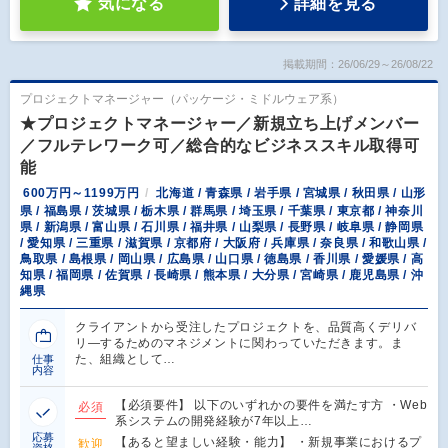
気になる
詳細を見る
掲載期間：26/06/29～26/08/22
プロジェクトマネージャー（パッケージ・ミドルウェア系）
★プロジェクトマネージャー／新規立ち上げメンバー
／フルテレワーク可／総合的なビジネススキル取得可
能
600万円～1199万円
北海道 / 青森県 / 岩手県 / 宮城県 / 秋田県 / 山形
県 / 福島県 / 茨城県 / 栃木県 / 群馬県 / 埼玉県 / 千葉県 / 東京都 / 神奈川
県 / 新潟県 / 富山県 / 石川県 / 福井県 / 山梨県 / 長野県 / 岐阜県 / 静岡県
/ 愛知県 / 三重県 / 滋賀県 / 京都府 / 大阪府 / 兵庫県 / 奈良県 / 和歌山県 /
鳥取県 / 島根県 / 岡山県 / 広島県 / 山口県 / 徳島県 / 香川県 / 愛媛県 / 高
知県 / 福岡県 / 佐賀県 / 長崎県 / 熊本県 / 大分県 / 宮崎県 / 鹿児島県 / 沖
縄県
クライアントから受注したプロジェクトを、品質高くデリバ
リ―するためのマネジメントに関わっていただきます。ま
た、組織として…
仕事
内容
【必須要件】 以下のいずれかの要件を満たす方 ・Web
必須
系システムの開発経験が7年以上…
応募
【あると望ましい経験・能力】 ・新規事業におけるプ
歓迎