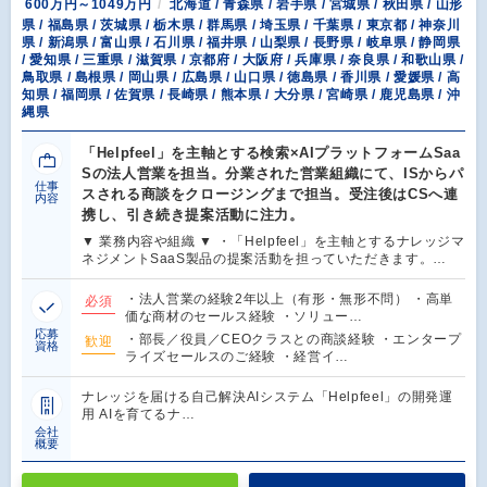
600万円～1049万円
北海道 / 青森県 / 岩手県 / 宮城県 / 秋田県 / 山形
県 / 福島県 / 茨城県 / 栃木県 / 群馬県 / 埼玉県 / 千葉県 / 東京都 / 神奈川
県 / 新潟県 / 富山県 / 石川県 / 福井県 / 山梨県 / 長野県 / 岐阜県 / 静岡県
/ 愛知県 / 三重県 / 滋賀県 / 京都府 / 大阪府 / 兵庫県 / 奈良県 / 和歌山県 /
鳥取県 / 島根県 / 岡山県 / 広島県 / 山口県 / 徳島県 / 香川県 / 愛媛県 / 高
知県 / 福岡県 / 佐賀県 / 長崎県 / 熊本県 / 大分県 / 宮崎県 / 鹿児島県 / 沖
縄県
「Helpfeel」を主軸とする検索×AIプラットフォームSaa
Sの法人営業を担当。分業された営業組織にて、ISからパ
仕事
スされる商談をクロージングまで担当。受注後はCSへ連
内容
携し、引き続き提案活動に注力。
▼ 業務内容や組織 ▼ ・「Helpfeel」を主軸とするナレッジマ
ネジメントSaaS製品の提案活動を担っていただきます。…
・法人営業の経験2年以上（有形・無形不問） ・高単
必須
価な商材のセールス経験 ・ソリュー…
応募
・部長／役員／CEOクラスとの商談経験 ・エンタープ
歓迎
資格
ライズセールスのご経験 ・経営イ…
ナレッジを届ける自己解決AIシステム「Helpfeel」の開発運
用 AIを育てるナ…
会社
概要