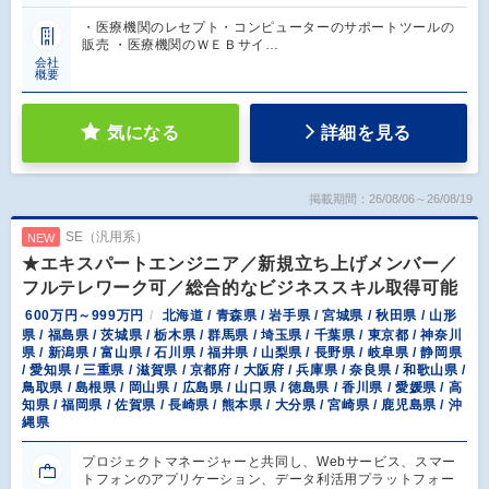
・医療機関のレセプト・コンピューターのサポートツールの
販売 ・医療機関のＷＥＢサイ…
会社
概要
気になる
詳細を見る
掲載期間：26/08/06～26/08/19
SE（汎用系）
NEW
★エキスパートエンジニア／新規立ち上げメンバー／
フルテレワーク可／総合的なビジネススキル取得可能
600万円～999万円
北海道 / 青森県 / 岩手県 / 宮城県 / 秋田県 / 山形
県 / 福島県 / 茨城県 / 栃木県 / 群馬県 / 埼玉県 / 千葉県 / 東京都 / 神奈川
県 / 新潟県 / 富山県 / 石川県 / 福井県 / 山梨県 / 長野県 / 岐阜県 / 静岡県
/ 愛知県 / 三重県 / 滋賀県 / 京都府 / 大阪府 / 兵庫県 / 奈良県 / 和歌山県 /
鳥取県 / 島根県 / 岡山県 / 広島県 / 山口県 / 徳島県 / 香川県 / 愛媛県 / 高
知県 / 福岡県 / 佐賀県 / 長崎県 / 熊本県 / 大分県 / 宮崎県 / 鹿児島県 / 沖
縄県
プロジェクトマネージャーと共同し、Webサービス、スマー
トフォンのアプリケーション、データ利活用プラットフォー