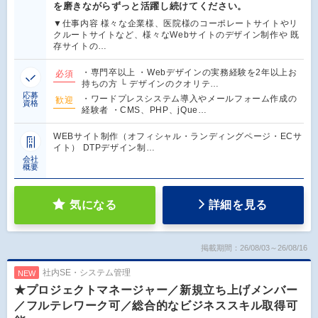
を磨きながらずっと活躍し続けてください。
▼仕事内容 様々な企業様、医院様のコーポレートサイトやリ
クルートサイトなど、様々なWebサイトのデザイン制作や 既
存サイトの…
・専門卒以上 ・Webデザインの実務経験を2年以上お
必須
持ちの方 └ デザインのクオリテ…
応募
・ワードプレスシステム導入やメールフォーム作成の
歓迎
資格
経験者 ・CMS、PHP、jQue…
WEBサイト制作（オフィシャル・ランディングページ・ECサ
イト） DTPデザイン制…
会社
概要
気になる
詳細を見る
掲載期間：26/08/03～26/08/16
社内SE・システム管理
NEW
★プロジェクトマネージャー／新規立ち上げメンバー
／フルテレワーク可／総合的なビジネススキル取得可