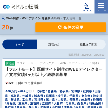
Web制作・Webデザイン/青森県
の転職・求人情報一覧
20
条件の変更
件
すべて
新着のみ
掲載終了間近
掲載期間：26/08/06～26/08/19
プロデューサー・ディレクター（Web・モバイル・ゲーム関連）
再掲載
【フルリモート】医療サイト制作のWEBディレクター
／賞与実績4ヶ月以上／経験者募集
日本ビスカ株式会社
400万円～699万円
北海道 / 青森県 / 岩手県 / 宮城県 / 秋田県 / 山形
県 / 福島県 / 茨城県 / 栃木県 / 群馬県 / 埼玉県 / 千葉県 / 東京都 / 神奈川
県 / 新潟県 / 富山県 / 石川県 / 福井県 / 山梨県 / 長野県 / 岐阜県 / 静岡県
/ 愛知県 / 三重県 / 滋賀県 / 京都府 / 大阪府 / 兵庫県 / 奈良県 / 和歌山県 /
鳥取県 / 島根県 / 岡山県 / 広島県 / 山口県 / 徳島県 / 香川県 / 愛媛県 / 高