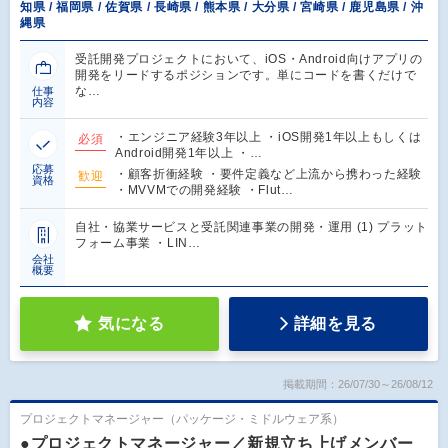
知県 / 福岡県 / 佐賀県 / 長崎県 / 熊本県 / 大分県 / 宮崎県 / 鹿児島県 / 沖
縄県
受託開発プロジェクトにおいて、iOS・Android向けアプリの
開発をリードするポジションです。単にコードを書くだけで
な…
仕事
内容
・エンジニア経験3年以上 ・iOS開発1年以上もしくは
必須
Android開発1年以上 ・…
応募
・顧客折衝経験 ・要件定義など上流から携わった経験
歓迎
資格
・MVVMでの開発経験 ・Flut…
自社・協業サービスと受託関連事業の開発・運用 (1) プラット
フォーム事業 ・LIN…
会社
概要
気になる
詳細を見る
掲載期間：26/07/30～26/08/12
プロジェクトマネージャー（パッケージ・ミドルウェア系）
●プロジェクトマネージャー／新規立ち上げメンバー