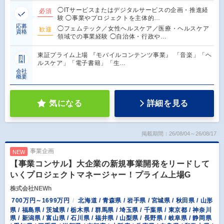
◯ITサービスまたはデジタルサービスの企画・推進経
必須
験 ◯事業やプロジェクトを主体的…
応募
◯フェムテック／女性ヘルスケア／医療・ヘルスケア
歓迎
資格
領域での事業経験 ◯自治体・行政や…
東証プライム上場 『モバイルコンテンツ事業』 「音楽」「ヘ
ルスケア」「電子書籍」「生…
会社
概要
気になる
詳細を見る
掲載期間：26/08/04～26/08/17
事業企画
NEW
【事業コンサル】大企業の新規事業開発をリードして
いくプロジェクトマネージャー！プライム上場G
株式会社NEWh
700万円～1699万円
北海道 / 青森県 / 岩手県 / 宮城県 / 秋田県 / 山形
県 / 福島県 / 茨城県 / 栃木県 / 群馬県 / 埼玉県 / 千葉県 / 東京都 / 神奈川
県 / 新潟県 / 富山県 / 石川県 / 福井県 / 山梨県 / 長野県 / 岐阜県 / 静岡県