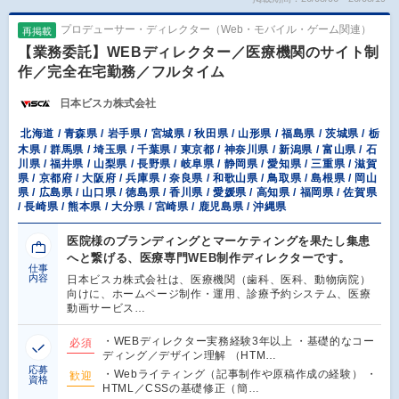
プロデューサー・ディレクター（Web・モバイル・ゲーム関連）
再掲載
【業務委託】WEBディレクター／医療機関のサイト制
作／完全在宅勤務／フルタイム
日本ビスカ株式会社
北海道 / 青森県 / 岩手県 / 宮城県 / 秋田県 / 山形県 / 福島県 / 茨城県 / 栃
木県 / 群馬県 / 埼玉県 / 千葉県 / 東京都 / 神奈川県 / 新潟県 / 富山県 / 石
川県 / 福井県 / 山梨県 / 長野県 / 岐阜県 / 静岡県 / 愛知県 / 三重県 / 滋賀
県 / 京都府 / 大阪府 / 兵庫県 / 奈良県 / 和歌山県 / 鳥取県 / 島根県 / 岡山
県 / 広島県 / 山口県 / 徳島県 / 香川県 / 愛媛県 / 高知県 / 福岡県 / 佐賀県
/ 長崎県 / 熊本県 / 大分県 / 宮崎県 / 鹿児島県 / 沖縄県
医院様のブランディングとマーケティングを果たし集患
へと繋げる、医療専門WEB制作ディレクターです。
仕事
内容
日本ビスカ株式会社は、医療機関（歯科、医科、動物病院）
向けに、ホームページ制作・運用、診療予約システム、医療
動画サービス…
・WEBディレクター実務経験3年以上 ・基礎的なコー
必須
ディング／デザイン理解 （HTM…
応募
・Webライティング（記事制作や原稿作成の経験） ・
歓迎
資格
HTML／CSSの基礎修正（簡…