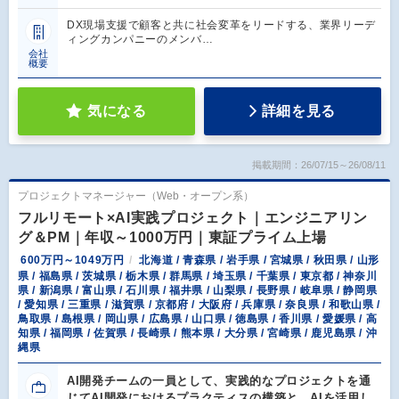
DX現場支援で顧客と共に社会変革をリードする、業界リーデ
ィングカンパニーのメンバ…
会社
概要
気になる
詳細を見る
掲載期間：26/07/15～26/08/11
プロジェクトマネージャー（Web・オープン系）
フルリモート×AI実践プロジェクト｜エンジニアリン
グ＆PM｜年収～1000万円｜東証プライム上場
600万円～1049万円
北海道 / 青森県 / 岩手県 / 宮城県 / 秋田県 / 山形
県 / 福島県 / 茨城県 / 栃木県 / 群馬県 / 埼玉県 / 千葉県 / 東京都 / 神奈川
県 / 新潟県 / 富山県 / 石川県 / 福井県 / 山梨県 / 長野県 / 岐阜県 / 静岡県
/ 愛知県 / 三重県 / 滋賀県 / 京都府 / 大阪府 / 兵庫県 / 奈良県 / 和歌山県 /
鳥取県 / 島根県 / 岡山県 / 広島県 / 山口県 / 徳島県 / 香川県 / 愛媛県 / 高
知県 / 福岡県 / 佐賀県 / 長崎県 / 熊本県 / 大分県 / 宮崎県 / 鹿児島県 / 沖
縄県
AI開発チームの一員として、実践的なプロジェクトを通
じてAI開発におけるプラクティスの構築と、AIを活用し