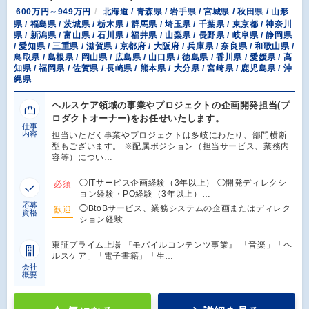
600万円～949万円
北海道 / 青森県 / 岩手県 / 宮城県 / 秋田県 / 山形
県 / 福島県 / 茨城県 / 栃木県 / 群馬県 / 埼玉県 / 千葉県 / 東京都 / 神奈川
県 / 新潟県 / 富山県 / 石川県 / 福井県 / 山梨県 / 長野県 / 岐阜県 / 静岡県
/ 愛知県 / 三重県 / 滋賀県 / 京都府 / 大阪府 / 兵庫県 / 奈良県 / 和歌山県 /
鳥取県 / 島根県 / 岡山県 / 広島県 / 山口県 / 徳島県 / 香川県 / 愛媛県 / 高
知県 / 福岡県 / 佐賀県 / 長崎県 / 熊本県 / 大分県 / 宮崎県 / 鹿児島県 / 沖
縄県
ヘルスケア領域の事業やプロジェクトの企画開発担当(プ
ロダクトオーナー)をお任せいたします。
仕事
内容
担当いただく事業やプロジェクトは多岐にわたり、部門横断
型もございます。 ※配属ポジション（担当サービス、業務内
容等）につい…
◯ITサービス企画経験（3年以上） ◯開発ディレクシ
必須
ョン経験・PO経験（3年以上）…
応募
◯BtoBサービス、業務システムの企画またはディレク
歓迎
資格
ション経験
東証プライム上場 『モバイルコンテンツ事業』 「音楽」「ヘ
ルスケア」「電子書籍」「生…
会社
概要