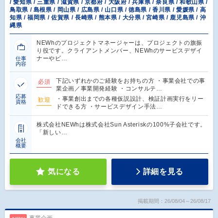
/ 愛知県 / 三重県 / 滋賀県 / 京都府 / 大阪府 / 兵庫県 / 奈良県 / 和歌山県 /
鳥取県 / 島根県 / 岡山県 / 広島県 / 山口県 / 徳島県 / 香川県 / 愛媛県 / 高
知県 / 福岡県 / 佐賀県 / 長崎県 / 熊本県 / 大分県 / 宮崎県 / 鹿児島県 / 沖
縄県
NEWhのプロジェクトマネージャーは、プロジェクトの旗振
り役です。クライアントメンバー、NEWhのサービスデザイ
ナーやビ…
仕事
内容
下記いずれかのご経験をお持ちの方 ・事業会社での事
必須
業企画／事業開発経験 ・コンサルテ…
応募
・事業創出までの各種仮説設計、検証計画実行をリー
歓迎
資格
ドできる方 ・サービスデザイン手法…
株式会社NEWhは株式会社Sun Asteriskの100%子会社です。
「新しい…
会社
概要
気になる
詳細を見る
掲載期間：26/08/04～26/08/17
事業企画