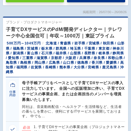
掲載期間：26/07/30～26/08/26
ブランド・プロダクトマネージャー
子育てDXサービスのPdM/開発ディレクター｜テレワ
ーク中心全国住可｜年収～1000万｜東証プライム
500万円～1049万円
北海道 / 青森県 / 岩手県 / 宮城県 / 秋田県 / 山形
県 / 福島県 / 茨城県 / 栃木県 / 群馬県 / 埼玉県 / 千葉県 / 東京都 / 神奈川
県 / 新潟県 / 富山県 / 石川県 / 福井県 / 山梨県 / 長野県 / 岐阜県 / 静岡県
/ 愛知県 / 三重県 / 滋賀県 / 京都府 / 大阪府 / 兵庫県 / 奈良県 / 和歌山県 /
鳥取県 / 島根県 / 岡山県 / 広島県 / 山口県 / 徳島県 / 香川県 / 愛媛県 / 高
知県 / 福岡県 / 佐賀県 / 長崎県 / 熊本県 / 大分県 / 宮崎県 / 鹿児島県 / 沖
縄県
母子手帳アプリをベースとして子育てDXサービスの導入
に注力しています。 全国への拡販増加に伴い、子育てDX
仕事
サービスの事業企画、または企画担当のメンバーを増員
内容
募集いたします。
同社は、音楽動画配信・ヘルスケア・生活情報など、生活者
の暮らしを豊かに、便利にするITサービスを展開しておりま
す。 中でも…
1. 子育てDXサービスの事業企画（プロジェクトマネー
必須