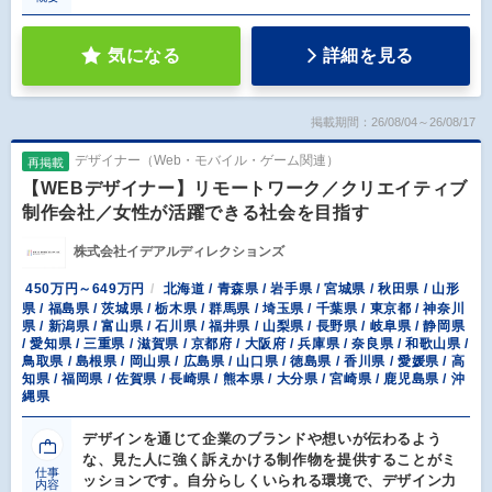
気になる
詳細を見る
掲載期間：26/08/04～26/08/17
デザイナー（Web・モバイル・ゲーム関連）
再掲載
【WEBデザイナー】リモートワーク／クリエイティブ
制作会社／女性が活躍できる社会を目指す
株式会社イデアルディレクションズ
450万円～649万円
北海道 / 青森県 / 岩手県 / 宮城県 / 秋田県 / 山形
県 / 福島県 / 茨城県 / 栃木県 / 群馬県 / 埼玉県 / 千葉県 / 東京都 / 神奈川
県 / 新潟県 / 富山県 / 石川県 / 福井県 / 山梨県 / 長野県 / 岐阜県 / 静岡県
/ 愛知県 / 三重県 / 滋賀県 / 京都府 / 大阪府 / 兵庫県 / 奈良県 / 和歌山県 /
鳥取県 / 島根県 / 岡山県 / 広島県 / 山口県 / 徳島県 / 香川県 / 愛媛県 / 高
知県 / 福岡県 / 佐賀県 / 長崎県 / 熊本県 / 大分県 / 宮崎県 / 鹿児島県 / 沖
縄県
デザインを通じて企業のブランドや想いが伝わるよう
な、見た人に強く訴えかける制作物を提供することがミ
仕事
ッションです。自分らしくいられる環境で、デザイン力
内容