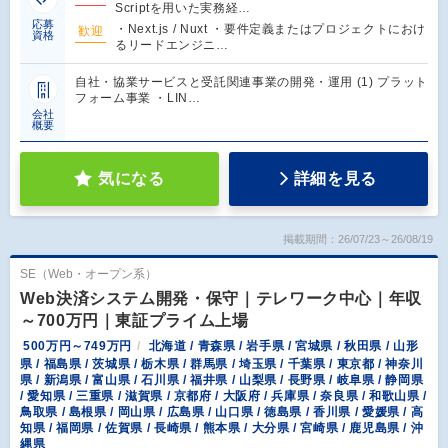
Scriptを用いた実務経…
応募
・Next.js / Nuxt ・要件定義またはプロジェクトにおけ
歓迎
資格
るリードエンジニ…
自社・協業サービスと受託関連事業の開発・運用 (1) プラット
フォーム事業 ・LIN…
会社
概要
気になる
詳細を見る
掲載期間：26/07/23～26/08/19
SE（Web・オープン系）
Web決済システム開発・保守｜テレワーク中心｜年収
～700万円｜東証プライム上場
500万円～749万円
北海道 / 青森県 / 岩手県 / 宮城県 / 秋田県 / 山形
県 / 福島県 / 茨城県 / 栃木県 / 群馬県 / 埼玉県 / 千葉県 / 東京都 / 神奈川
県 / 新潟県 / 富山県 / 石川県 / 福井県 / 山梨県 / 長野県 / 岐阜県 / 静岡県
/ 愛知県 / 三重県 / 滋賀県 / 京都府 / 大阪府 / 兵庫県 / 奈良県 / 和歌山県 /
鳥取県 / 島根県 / 岡山県 / 広島県 / 山口県 / 徳島県 / 香川県 / 愛媛県 / 高
知県 / 福岡県 / 佐賀県 / 長崎県 / 熊本県 / 大分県 / 宮崎県 / 鹿児島県 / 沖
縄県