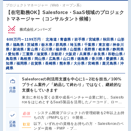
プロジェクトマネージャー（Web・オープン系）
【在宅勤務OK】Salesforce・SaaS領域のプロジェク
トマネージャー（コンサルタント候補）
株式会社メンバーズ
600万円～1199万円
北海道 / 青森県 / 岩手県 / 宮城県 / 秋田県 / 山形
県 / 福島県 / 茨城県 / 栃木県 / 群馬県 / 埼玉県 / 千葉県 / 東京都 / 神奈川
県 / 新潟県 / 富山県 / 石川県 / 福井県 / 山梨県 / 長野県 / 岐阜県 / 静岡県
/ 愛知県 / 三重県 / 滋賀県 / 京都府 / 大阪府 / 兵庫県 / 奈良県 / 和歌山県 /
鳥取県 / 島根県 / 岡山県 / 広島県 / 山口県 / 徳島県 / 香川県 / 愛媛県 / 高
知県 / 福岡県 / 佐賀県 / 長崎県 / 熊本県 / 大分県 / 宮崎県 / 鹿児島県 / 沖
縄県
Salesforceの利活用支援を中心に1～2社を担当／100%
プライム案件／「納品して終わり」ではなく、継続的な
仕事
支援をしていきます
内容
東京に本社を置く企業や成長ベンチャー企業に対し、Salesfo
rceをはじめとするSaaS製品を活用したノーコード、ロー…
・システム開発プロジェクトの管理経験を2年以上お持
必須
ちの方（PM/PLなど） ※開発…
応募
以下、いずれかの資格をお持ちの方 ・Salesforceのベ
歓迎
資格
ンダー資格 ・PMP ・プ…