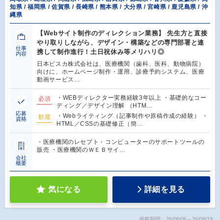
知県 / 福岡県 / 佐賀県 / 長崎県 / 熊本県 / 大分県 / 宮崎県 / 鹿児島県 / 沖
縄県
【Webサイト制作のディレクション業務】 先生方と直接
やり取りしながら、デザイン・構築などの専門部署と連
仕事
携して制作進行！土日祝休み等メリハリ◎
内容
日本ビスカ株式会社は、医療機関（歯科、医科、動物病院）
向けに、ホームページ制作・運用、診療予約システム、医療
動画サービス…
・WEBディレクター実務経験3年以上 ・基礎的なコー
必須
ディング／デザイン理解 （HTM…
応募
・Webライティング（記事制作や原稿作成の経験） ・
歓迎
資格
HTML／CSSの基礎修正（簡…
・医療機関のレセプト・コンピューターのサポートツールの
販売 ・医療機関のＷＥＢサイ…
会社
概要
気になる
詳細を見る
掲載期間：26/08/06～26/08/19