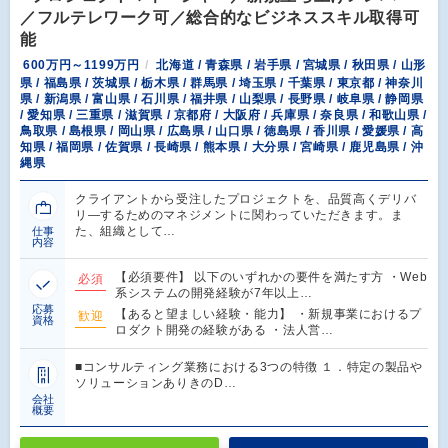
／フルテレワーク可／総合的なビジネススキル取得可
能
600万円～1199万円
北海道 / 青森県 / 岩手県 / 宮城県 / 秋田県 / 山形
県 / 福島県 / 茨城県 / 栃木県 / 群馬県 / 埼玉県 / 千葉県 / 東京都 / 神奈川
県 / 新潟県 / 富山県 / 石川県 / 福井県 / 山梨県 / 長野県 / 岐阜県 / 静岡県
/ 愛知県 / 三重県 / 滋賀県 / 京都府 / 大阪府 / 兵庫県 / 奈良県 / 和歌山県 /
鳥取県 / 島根県 / 岡山県 / 広島県 / 山口県 / 徳島県 / 香川県 / 愛媛県 / 高
知県 / 福岡県 / 佐賀県 / 長崎県 / 熊本県 / 大分県 / 宮崎県 / 鹿児島県 / 沖
縄県
クライアントから受注したプロジェクトを、品質高くデリバ
リ―するためのマネジメントに関わっていただきます。ま
た、組織として…
仕事
内容
【必須要件】 以下のいずれかの要件を満たす方 ・Web
必須
系システムの開発経験が7年以上…
応募
【あると望ましい経験・能力】 ・新規事業におけるプ
歓迎
資格
ロダクト開発の経験がある ・法人営…
■コンサルティング業務における3つの特徴 １．特定の製品や
ソリューションありきのD…
会社
概要