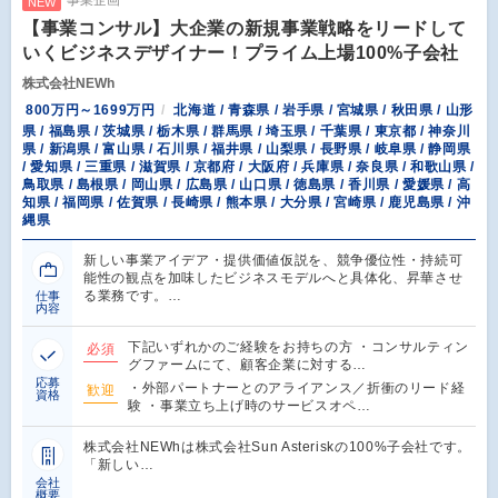
NEW
【事業コンサル】大企業の新規事業戦略をリードして
いくビジネスデザイナー！プライム上場100%子会社
株式会社NEWh
800万円～1699万円
北海道 / 青森県 / 岩手県 / 宮城県 / 秋田県 / 山形
県 / 福島県 / 茨城県 / 栃木県 / 群馬県 / 埼玉県 / 千葉県 / 東京都 / 神奈川
県 / 新潟県 / 富山県 / 石川県 / 福井県 / 山梨県 / 長野県 / 岐阜県 / 静岡県
/ 愛知県 / 三重県 / 滋賀県 / 京都府 / 大阪府 / 兵庫県 / 奈良県 / 和歌山県 /
鳥取県 / 島根県 / 岡山県 / 広島県 / 山口県 / 徳島県 / 香川県 / 愛媛県 / 高
知県 / 福岡県 / 佐賀県 / 長崎県 / 熊本県 / 大分県 / 宮崎県 / 鹿児島県 / 沖
縄県
新しい事業アイデア・提供価値仮説を、競争優位性・持続可
能性の観点を加味したビジネスモデルへと具体化、昇華させ
る業務です。…
仕事
内容
下記いずれかのご経験をお持ちの方 ・コンサルティン
必須
グファームにて、顧客企業に対する…
応募
・外部パートナーとのアライアンス／折衝のリード経
歓迎
資格
験 ・事業立ち上げ時のサービスオペ…
株式会社NEWhは株式会社Sun Asteriskの100%子会社です。
「新しい…
会社
概要