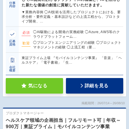
仕事
た新たな価値の創造に貢献していただきます。
内容
▼業務内容例 ◯AI技術を活用したプロジェクトにおける、要
求分析・要件定義・基本設計などの上流工程から、プロトタ
イプ開発、…
◯AI駆動による開発の実務経験 ◯Azure, AWS等のク
必須
ラウドプラットフォーム…
応募
◯プロンプトエンジニアリングの経験 ◯プロジェクト
歓迎
資格
マネジメントの経験 ◯上流工程（要…
東証プライム上場 『モバイルコンテンツ事業』 「音楽」「ヘ
ルスケア」「電子書籍」「生…
会社
概要
気になる
詳細を見る
掲載期間：26/07/14～26/08/10
プロダクトマネージャー
ヘルスケア領域の企画担当｜フルリモート可｜年収～
900万｜東証プライム｜モバイルコンテンツ事業