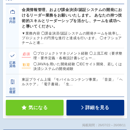
会員情報管理、および課金決済/認証システムの開発にお
けるリーダー業務をお願いいたします。 あなたの持つ技
仕事
術的スキルとリーダーシップを活かし、チームを成功へ
内容
と導いてください。
▼業務内容 ◯課金決済/認証システムの開発チームを統率し、
プロジェクトの円滑な進行と達成を行います。 ◯オフショア
チームと連…
◯プロジェクトマネジメント経験 ◯上流工程（要求整
必須
理・要件定義・各種設計書レビュー…
応募
◯JAVAを用いた開発経験 ◯ECサイト開発、若しくは
歓迎
資格
決済システムの開発経験
東証プライム上場 『モバイルコンテンツ事業』 「音楽」「ヘ
ルスケア」「電子書籍」「生…
会社
概要
気になる
詳細を見る
掲載期間：26/07/22～26/08/11