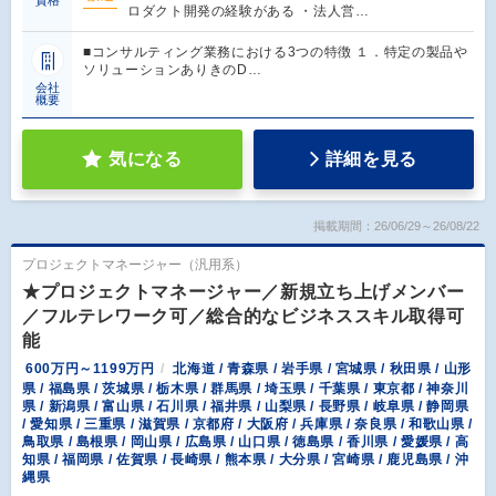
資格
ロダクト開発の経験がある ・法人営…
■コンサルティング業務における3つの特徴 １．特定の製品や
ソリューションありきのD…
会社
概要
気になる
詳細を見る
掲載期間：26/06/29～26/08/22
プロジェクトマネージャー（汎用系）
★プロジェクトマネージャー／新規立ち上げメンバー
／フルテレワーク可／総合的なビジネススキル取得可
能
600万円～1199万円
北海道 / 青森県 / 岩手県 / 宮城県 / 秋田県 / 山形
県 / 福島県 / 茨城県 / 栃木県 / 群馬県 / 埼玉県 / 千葉県 / 東京都 / 神奈川
県 / 新潟県 / 富山県 / 石川県 / 福井県 / 山梨県 / 長野県 / 岐阜県 / 静岡県
/ 愛知県 / 三重県 / 滋賀県 / 京都府 / 大阪府 / 兵庫県 / 奈良県 / 和歌山県 /
鳥取県 / 島根県 / 岡山県 / 広島県 / 山口県 / 徳島県 / 香川県 / 愛媛県 / 高
知県 / 福岡県 / 佐賀県 / 長崎県 / 熊本県 / 大分県 / 宮崎県 / 鹿児島県 / 沖
縄県