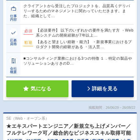
クライアントから受注したプロジェクトを、品質高くデリバ
リ―するためのマネジメントに関わっていただきます。ま
た、組織として…
仕事
内容
【必須要件】 以下のいずれかの要件を満たす方 ・Web
必須
系システムの開発経験が7年以上…
応募
【あると望ましい経験・能力】 ・新規事業におけるプ
歓迎
資格
ロダクト開発の経験がある ・法人営…
■コンサルティング業務における3つの特徴 １．特定の製品や
ソリューションありきのD…
会社
概要
気になる
詳細を見る
掲載期間：26/06/29～26/08/22
SE（Web・オープン系）
★エキスパートエンジニア／新規立ち上げメンバー／
フルテレワーク可／総合的なビジネススキル取得可能