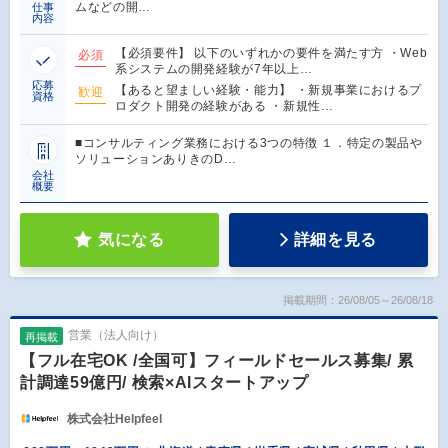
ムなどの開…
仕事
内容
【必須要件】 以下のいずれかの要件を満たす方 ・Web
必須
系システムの開発経験が7年以上…
応募
【あると望ましい経験・能力】 ・新規事業におけるプ
歓迎
資格
ロダクト開発の経験がある ・新規性…
■コンサルティング業務における3つの特徴 １．特定の製品や
ソリューションありきのD…
会社
概要
気になる
詳細を見る
掲載期間：26/08/05～26/08/18
営業（法人向け）
再掲載
【フル在宅OK /全国可】フィールドセールス募集/ 累
計調達59億円/ 検索×AIスタートアップ
株式会社Helpfeel