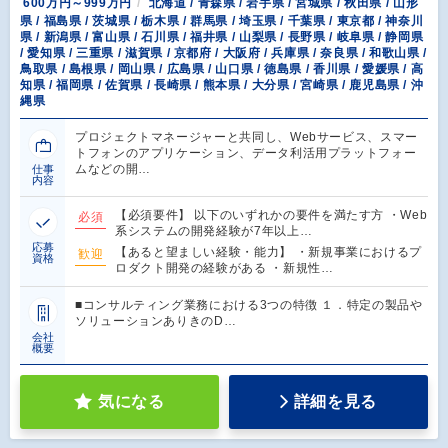
600万円～999万円
北海道 / 青森県 / 岩手県 / 宮城県 / 秋田県 / 山形
県 / 福島県 / 茨城県 / 栃木県 / 群馬県 / 埼玉県 / 千葉県 / 東京都 / 神奈川
県 / 新潟県 / 富山県 / 石川県 / 福井県 / 山梨県 / 長野県 / 岐阜県 / 静岡県
/ 愛知県 / 三重県 / 滋賀県 / 京都府 / 大阪府 / 兵庫県 / 奈良県 / 和歌山県 /
鳥取県 / 島根県 / 岡山県 / 広島県 / 山口県 / 徳島県 / 香川県 / 愛媛県 / 高
知県 / 福岡県 / 佐賀県 / 長崎県 / 熊本県 / 大分県 / 宮崎県 / 鹿児島県 / 沖
縄県
プロジェクトマネージャーと共同し、Webサービス、スマー
トフォンのアプリケーション、データ利活用プラットフォー
ムなどの開…
仕事
内容
【必須要件】 以下のいずれかの要件を満たす方 ・Web
必須
系システムの開発経験が7年以上…
応募
【あると望ましい経験・能力】 ・新規事業におけるプ
歓迎
資格
ロダクト開発の経験がある ・新規性…
■コンサルティング業務における3つの特徴 １．特定の製品や
ソリューションありきのD…
会社
概要
気になる
詳細を見る