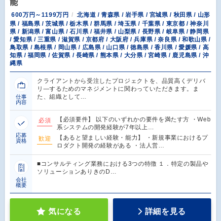
能
600万円～1199万円
北海道 / 青森県 / 岩手県 / 宮城県 / 秋田県 / 山形
県 / 福島県 / 茨城県 / 栃木県 / 群馬県 / 埼玉県 / 千葉県 / 東京都 / 神奈川
県 / 新潟県 / 富山県 / 石川県 / 福井県 / 山梨県 / 長野県 / 岐阜県 / 静岡県
/ 愛知県 / 三重県 / 滋賀県 / 京都府 / 大阪府 / 兵庫県 / 奈良県 / 和歌山県 /
鳥取県 / 島根県 / 岡山県 / 広島県 / 山口県 / 徳島県 / 香川県 / 愛媛県 / 高
知県 / 福岡県 / 佐賀県 / 長崎県 / 熊本県 / 大分県 / 宮崎県 / 鹿児島県 / 沖
縄県
クライアントから受注したプロジェクトを、品質高くデリバ
リ―するためのマネジメントに関わっていただきます。ま
た、組織として…
仕事
内容
【必須要件】 以下のいずれかの要件を満たす方 ・Web
必須
系システムの開発経験が7年以上…
応募
【あると望ましい経験・能力】 ・新規事業におけるプ
歓迎
資格
ロダクト開発の経験がある ・法人営…
■コンサルティング業務における3つの特徴 １．特定の製品や
ソリューションありきのD…
会社
概要
気になる
詳細を見る