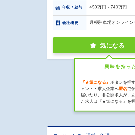
450万円～749万円
年収 / 給与
月極駐車場オンラインサ
会社概要
気になる
興味を持っ
『★気になる』
ボタンを押
ェント・求人企業へ
匿名
で
届いたり、非公開求人が、
た求人は『★気になる』を