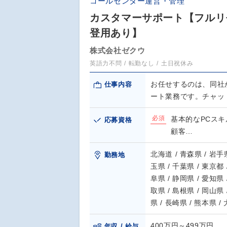
コールセンター運営・管理
カスタマーサポート【フルリ
登用あり】
株式会社ゼクウ
英語力不問
転勤なし
土日祝休み
お任せするのは、同社
仕事内容
ート業務です。チャッ
必須
基本的なPCス
応募資格
顧客…
北海道 / 青森県 / 岩手県
勤務地
玉県 / 千葉県 / 東京都 
阜県 / 静岡県 / 愛知県 
取県 / 島根県 / 岡山県 
県 / 長崎県 / 熊本県 /
400万円～499万円
年収 / 給与