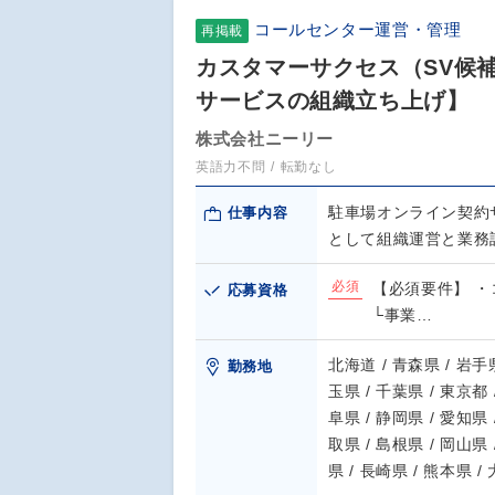
コールセンター運営・管理
再掲載
カスタマーサクセス（SV候
サービスの組織立ち上げ】
株式会社ニーリー
英語力不問
転勤なし
駐車場オンライン契約サ
仕事内容
として組織運営と業務
必須
【必須要件】 
応募資格
└事業…
北海道 / 青森県 / 岩手県
勤務地
玉県 / 千葉県 / 東京都 
阜県 / 静岡県 / 愛知県 
取県 / 島根県 / 岡山県 
県 / 長崎県 / 熊本県 /