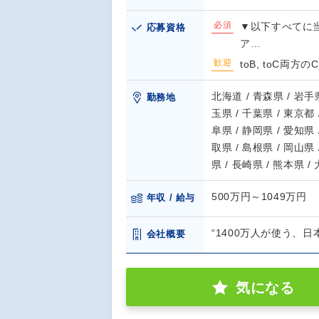
必須
▼以下すべてに当
応募資格
ア…
歓迎
toB, toC両
北海道 / 青森県 / 岩手県
勤務地
玉県 / 千葉県 / 東京都 
阜県 / 静岡県 / 愛知県 
取県 / 島根県 / 岡山県 
県 / 長崎県 / 熊本県 /
500万円～1049万円
年収 / 給与
“1400万人が使う、
会社概要
気になる