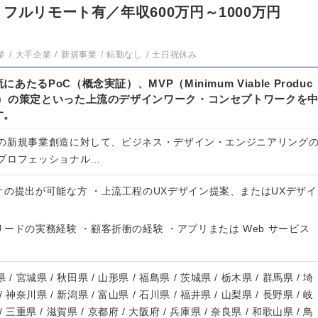
フルリモート有／年収600万円～1000万円
業
大手企業
新規事業
転勤なし
土日祝休み
たるPoC（概念実証）、MVP（Minimum Viable Produc
品）の策定といった上流のデザインワーク・コンセプトワークを
す。
の新規事業創造に対して、ビジネス・デザイン・エンジニアリング
プロフェッショナル…
オの提出が可能な方 ・上流工程のUXデザイン提案、またはUXデザイ
ードの実務経験 ・顧客折衝の経験 ・アプリまたは Web サービス
 / 宮城県 / 秋田県 / 山形県 / 福島県 / 茨城県 / 栃木県 / 群馬県 / 埼
/ 神奈川県 / 新潟県 / 富山県 / 石川県 / 福井県 / 山梨県 / 長野県 / 岐
/ 三重県 / 滋賀県 / 京都府 / 大阪府 / 兵庫県 / 奈良県 / 和歌山県 / 鳥