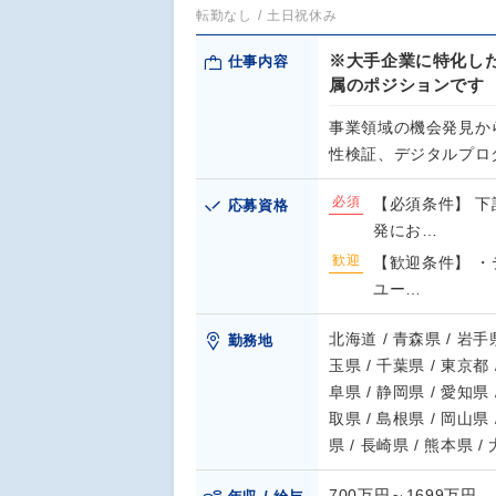
転勤なし
土日祝休み
※大手企業に特化し
仕事内容
属のポジションです
事業領域の機会発見か
性検証、デジタルプロ
必須
【必須条件】 
応募資格
発にお…
歓迎
【歓迎条件】 
ユー…
北海道 / 青森県 / 岩手県
勤務地
玉県 / 千葉県 / 東京都 
阜県 / 静岡県 / 愛知県 
取県 / 島根県 / 岡山県 
県 / 長崎県 / 熊本県 /
700万円～1699万円