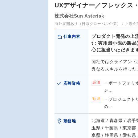
UXデザイナー／フレックス・
株式会社Sun Asterisk
海外展開あり（日系グローバル企業）
上場企
プロダクト開発の上流にあ
仕事内容
t：実用最小限の製
心に担当いただきま
同社ではクライアント
異なるスキルを持った
必須
・ポートフォリ
応募資格
ン…
歓迎
・プロジェクトリ
の…
北海道 / 青森県 / 岩手県
勤務地
玉県 / 千葉県 / 東京都 
阜県 / 静岡県 / 愛知県 