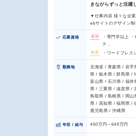
きながらずっと活躍
▼仕事内容 様々な企
ebサイトのデザイン制
必須
・専門卒以上 ・
応募資格
テ…
歓迎
・ワードプレスシ
北海道 / 青森県 / 岩手県
勤務地
県 / 栃木県 / 群馬県 /
富山県 / 石川県 / 福井県
県 / 三重県 / 滋賀県 /
鳥取県 / 島根県 / 岡山県
県 / 高知県 / 福岡県 /
鹿児島県 / 沖縄県
450万円～649万円
年収 / 給与