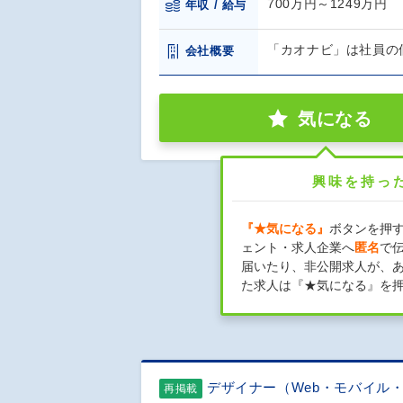
700万円～1249万円
年収 / 給与
「カオナビ」は社員の
会社概要
気になる
興味を持っ
『★気になる』
ボタンを押
ェント・求人企業へ
匿名
で
届いたり、非公開求人が、
た求人は『★気になる』を
デザイナー（Web・モバイル
再掲載