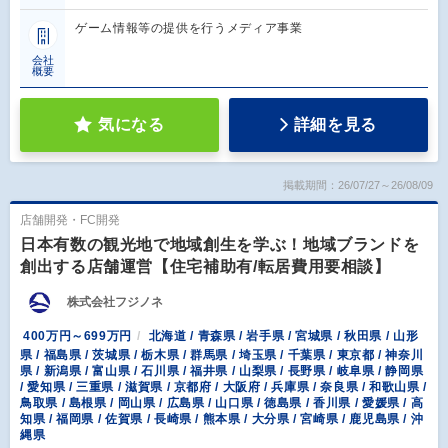
ゲーム情報等の提供を行うメディア事業
会社
概要
気になる
詳細を見る
掲載期間：26/07/27～26/08/09
店舗開発・FC開発
日本有数の観光地で地域創生を学ぶ！地域ブランドを
創出する店舗運営【住宅補助有/転居費用要相談】
株式会社フジノネ
400万円～699万円
北海道 / 青森県 / 岩手県 / 宮城県 / 秋田県 / 山形
県 / 福島県 / 茨城県 / 栃木県 / 群馬県 / 埼玉県 / 千葉県 / 東京都 / 神奈川
県 / 新潟県 / 富山県 / 石川県 / 福井県 / 山梨県 / 長野県 / 岐阜県 / 静岡県
/ 愛知県 / 三重県 / 滋賀県 / 京都府 / 大阪府 / 兵庫県 / 奈良県 / 和歌山県 /
鳥取県 / 島根県 / 岡山県 / 広島県 / 山口県 / 徳島県 / 香川県 / 愛媛県 / 高
知県 / 福岡県 / 佐賀県 / 長崎県 / 熊本県 / 大分県 / 宮崎県 / 鹿児島県 / 沖
縄県