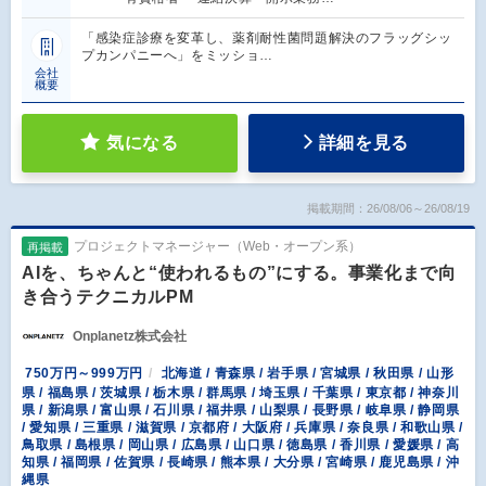
「感染症診療を変革し、薬剤耐性菌問題解決のフラッグシッ
プカンパニーへ」をミッショ…
会社
概要
気になる
詳細を見る
掲載期間：26/08/06～26/08/19
プロジェクトマネージャー（Web・オープン系）
再掲載
AIを、ちゃんと“使われるもの”にする。事業化まで向
き合うテクニカルPM
Onplanetz株式会社
750万円～999万円
北海道 / 青森県 / 岩手県 / 宮城県 / 秋田県 / 山形
県 / 福島県 / 茨城県 / 栃木県 / 群馬県 / 埼玉県 / 千葉県 / 東京都 / 神奈川
県 / 新潟県 / 富山県 / 石川県 / 福井県 / 山梨県 / 長野県 / 岐阜県 / 静岡県
/ 愛知県 / 三重県 / 滋賀県 / 京都府 / 大阪府 / 兵庫県 / 奈良県 / 和歌山県 /
鳥取県 / 島根県 / 岡山県 / 広島県 / 山口県 / 徳島県 / 香川県 / 愛媛県 / 高
知県 / 福岡県 / 佐賀県 / 長崎県 / 熊本県 / 大分県 / 宮崎県 / 鹿児島県 / 沖
縄県