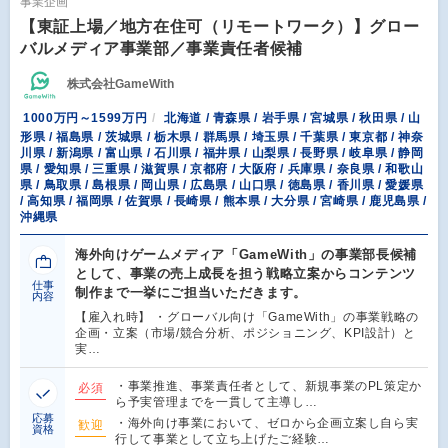
事業企画
【東証上場／地方在住可（リモートワーク）】グロー
バルメディア事業部／事業責任者候補
株式会社GameWith
1000万円～1599万円
北海道 / 青森県 / 岩手県 / 宮城県 / 秋田県 / 山
形県 / 福島県 / 茨城県 / 栃木県 / 群馬県 / 埼玉県 / 千葉県 / 東京都 / 神奈
川県 / 新潟県 / 富山県 / 石川県 / 福井県 / 山梨県 / 長野県 / 岐阜県 / 静岡
県 / 愛知県 / 三重県 / 滋賀県 / 京都府 / 大阪府 / 兵庫県 / 奈良県 / 和歌山
県 / 鳥取県 / 島根県 / 岡山県 / 広島県 / 山口県 / 徳島県 / 香川県 / 愛媛県
/ 高知県 / 福岡県 / 佐賀県 / 長崎県 / 熊本県 / 大分県 / 宮崎県 / 鹿児島県 /
沖縄県
海外向けゲームメディア「GameWith」の事業部長候補
として、事業の売上成長を担う戦略立案からコンテンツ
仕事
制作まで一挙にご担当いただきます。
内容
【雇入れ時】 ・グローバル向け「GameWith」の事業戦略の
企画・立案（市場/競合分析、ポジショニング、KPI設計）と
実…
・事業推進、事業責任者として、新規事業のPL策定か
必須
ら予実管理までを一貫して主導し…
応募
・海外向け事業において、ゼロから企画立案し自ら実
歓迎
資格
行して事業として立ち上げたご経験…