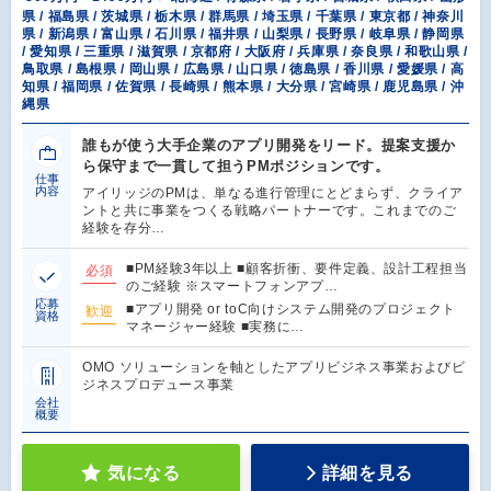
県 / 福島県 / 茨城県 / 栃木県 / 群馬県 / 埼玉県 / 千葉県 / 東京都 / 神奈川
県 / 新潟県 / 富山県 / 石川県 / 福井県 / 山梨県 / 長野県 / 岐阜県 / 静岡県
/ 愛知県 / 三重県 / 滋賀県 / 京都府 / 大阪府 / 兵庫県 / 奈良県 / 和歌山県 /
鳥取県 / 島根県 / 岡山県 / 広島県 / 山口県 / 徳島県 / 香川県 / 愛媛県 / 高
知県 / 福岡県 / 佐賀県 / 長崎県 / 熊本県 / 大分県 / 宮崎県 / 鹿児島県 / 沖
縄県
誰もが使う大手企業のアプリ開発をリード。提案支援か
ら保守まで一貫して担うPMポジションです。
仕事
内容
アイリッジのPMは、単なる進行管理にとどまらず、クライア
ントと共に事業をつくる戦略パートナーです。これまでのご
経験を存分…
■PM経験3年以上 ■顧客折衝、要件定義、設計工程担当
必須
のご経験 ※スマートフォンアプ…
応募
■アプリ開発 or toC向けシステム開発のプロジェクト
歓迎
資格
マネージャー経験 ■実務に…
OMO ソリューションを軸としたアプリビジネス事業およびビ
ジネスプロデュース事業
会社
概要
気になる
詳細を見る