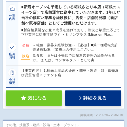
■新店オープンを予定している箱根さとり本店（箱根のス
イーツ店）で店舗運営に従事していただきます。1年ほど
仕事
当社の幅広い業務を経験後に、店長・店舗開発職（新店
内容
舗or既存店舗）としてご活躍いただけます。
■新店舗展開など益々成長を遂げており、状況と希望に応じて
下記業務に従事可能です ・ミザンプラス (Mise en Plac…
～職種・業界未経験歓迎～ 【必須】■第一種運転免許
必須
普通自動車 （業務上の使用はござい…
応募
飲食店、または小売店で店舗運営管理の経験がある
歓迎
資格
方。 または、コンサルタントとして実…
【事業内容】 1.観光土産品の企画・開発・製造・卸・販売及
び品質管理 2.テナント店…
会社
概要
気になる
詳細を見る
掲載期間：25/11/20～29/02/10
その他、技術系（建築・設備・土木・プラント）