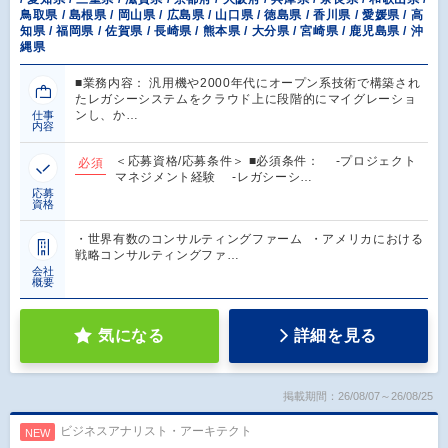
鳥取県 / 島根県 / 岡山県 / 広島県 / 山口県 / 徳島県 / 香川県 / 愛媛県 / 高
知県 / 福岡県 / 佐賀県 / 長崎県 / 熊本県 / 大分県 / 宮崎県 / 鹿児島県 / 沖
縄県
■業務内容： 汎用機や2000年代にオープン系技術で構築され
たレガシーシステムをクラウド上に段階的にマイグレーショ
ンし、か…
仕事
内容
＜応募資格/応募条件＞ ■必須条件： -プロジェクト
必須
マネジメント経験 -レガシーシ…
応募
資格
・世界有数のコンサルティングファーム ・アメリカにおける
戦略コンサルティングファ…
会社
概要
気になる
詳細を見る
掲載期間：26/08/07～26/08/25
ビジネスアナリスト・アーキテクト
NEW