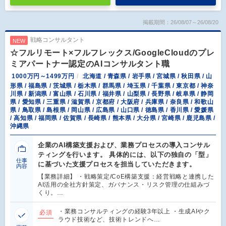
掲載期間：26/08/07～26/08/20
戦略コンサルタント
NEW
☆フルリモート×フルフレックス/GoogleCloudのプレ
ミアパートナー認定のAIコンサルタント職
1000万円～1499万円
北海道 / 青森県 / 岩手県 / 宮城県 / 秋田県 / 山
形県 / 福島県 / 茨城県 / 栃木県 / 群馬県 / 埼玉県 / 千葉県 / 東京都 / 神奈
川県 / 新潟県 / 富山県 / 石川県 / 福井県 / 山梨県 / 長野県 / 岐阜県 / 静岡
県 / 愛知県 / 三重県 / 滋賀県 / 京都府 / 大阪府 / 兵庫県 / 奈良県 / 和歌山
県 / 鳥取県 / 島根県 / 岡山県 / 広島県 / 山口県 / 徳島県 / 香川県 / 愛媛県
/ 高知県 / 福岡県 / 佐賀県 / 長崎県 / 熊本県 / 大分県 / 宮崎県 / 鹿児島県 /
沖縄県
企業のAI構築支援および、業務プロセスの導入コンサル
ティングを行います。 具体的には、以下の独自の「型」
仕事
に基づいた支援プロセスを担当していただきます。
内容
【業務詳細】 ・戦略策定/CoE構築支援：経営戦略と連携した
AI活用の全社方針策定、ガバナンス・リスク管理の仕組みづ
くり。…
・業務コンサルティングの経験3年以上 ・生成AIやク
必須
ラウド技術など、技術トレンドへ…