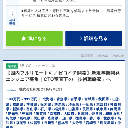
験 ・BIM活用経験・スキ…
■積算の人材不足・専門性不足を解消する数量拾い、積算代行
サービス 積算に関わる業務…
会社
概要
気になる
詳細を見る
掲載期間：26/08/07～26/08/20
SE（Web・オープン系）
再掲載
【国内フルリモート可／ゼロイチ開発】新規事業開発
エンジニア募集｜CTO室直下の「技術戦略家」へ
株式会社ROBOT PAYMENT
500万円～999万円
北海道 / 青森県 / 岩手県 / 宮城県 / 秋田県 / 山形
県 / 福島県 / 茨城県 / 栃木県 / 群馬県 / 埼玉県 / 千葉県 / 東京都 / 神奈川
県 / 新潟県 / 富山県 / 石川県 / 福井県 / 山梨県 / 長野県 / 岐阜県 / 静岡県
/ 愛知県 / 三重県 / 滋賀県 / 京都府 / 大阪府 / 兵庫県 / 奈良県 / 和歌山県 /
鳥取県 / 島根県 / 岡山県 / 広島県 / 山口県 / 徳島県 / 香川県 / 愛媛県 / 高
知県 / 福岡県 / 佐賀県 / 長崎県 / 熊本県 / 大分県 / 宮崎県 / 鹿児島県 / 沖
縄県