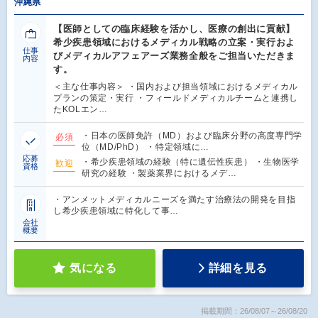
沖縄県
【医師としての臨床経験を活かし、医療の創出に貢献】
希少疾患領域におけるメディカル戦略の立案・実行およ
仕事
びメディカルアフェアーズ業務全般をご担当いただきま
内容
す。
＜主な仕事内容＞ ・国内および担当領域におけるメディカル
プランの策定・実行 ・フィールドメディカルチームと連携し
たKOLエン…
・日本の医師免許（MD）および臨床分野の高度専門学
必須
位（MD/PhD） ・特定領域に…
応募
・希少疾患領域の経験（特に遺伝性疾患） ・生物医学
歓迎
資格
研究の経験 ・製薬業界におけるメデ…
・アンメットメディカルニーズを満たす治療法の開発を目指
し希少疾患領域に特化して事…
会社
概要
気になる
詳細を見る
掲載期間：26/08/07～26/08/20