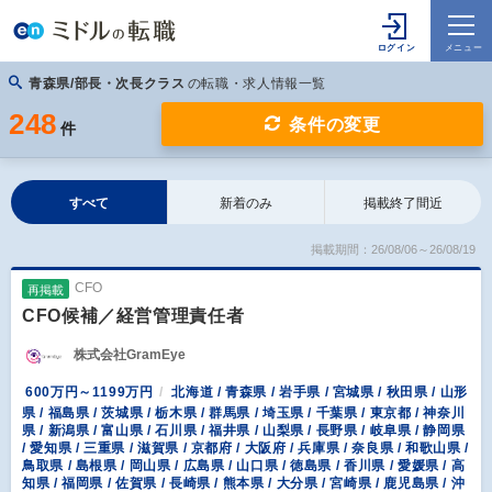
青森県/部長・次長クラス
の転職・求人情報一覧
248
条件の変更
件
すべて
新着のみ
掲載終了間近
掲載期間：26/08/06～26/08/19
CFO
再掲載
CFO候補／経営管理責任者
株式会社GramEye
600万円～1199万円
北海道 / 青森県 / 岩手県 / 宮城県 / 秋田県 / 山形
県 / 福島県 / 茨城県 / 栃木県 / 群馬県 / 埼玉県 / 千葉県 / 東京都 / 神奈川
県 / 新潟県 / 富山県 / 石川県 / 福井県 / 山梨県 / 長野県 / 岐阜県 / 静岡県
/ 愛知県 / 三重県 / 滋賀県 / 京都府 / 大阪府 / 兵庫県 / 奈良県 / 和歌山県 /
鳥取県 / 島根県 / 岡山県 / 広島県 / 山口県 / 徳島県 / 香川県 / 愛媛県 / 高
知県 / 福岡県 / 佐賀県 / 長崎県 / 熊本県 / 大分県 / 宮崎県 / 鹿児島県 / 沖