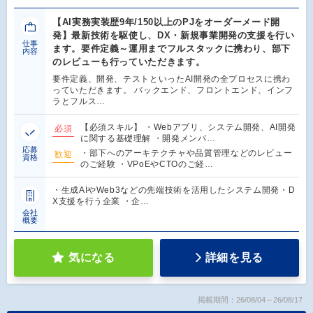
【AI実務実装歴9年/150以上のPJをオーダーメード開
発】最新技術を駆使し、DX・新規事業開発の支援を行い
仕事
ます。要件定義～運用までフルスタックに携わり、部下
内容
のレビューも行っていただきます。
要件定義、開発、テストといったAI開発の全プロセスに携わ
っていただきます。 バックエンド、フロントエンド、インフ
ラとフルス…
【必須スキル】 ・Webアプリ、システム開発、AI開発
必須
に関する基礎理解 ・開発メンバ…
応募
・部下へのアーキテクチャや品質管理などのレビュー
歓迎
資格
のご経験 ・VPoEやCTOのご経…
・生成AIやWeb3などの先端技術を活用したシステム開発・D
X支援を行う企業 ・企…
会社
概要
気になる
詳細を見る
掲載期間：26/08/04～26/08/17