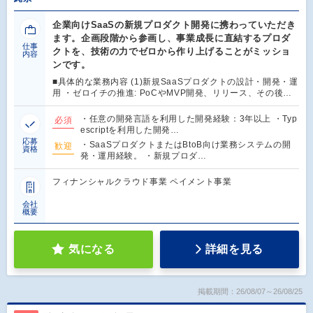
企業向けSaaSの新規プロダクト開発に携わっていただき
ます。企画段階から参画し、事業成長に直結するプロダ
仕事
クトを、技術の力でゼロから作り上げることがミッショ
内容
ンです。
■具体的な業務内容 (1)新規SaaSプロダクトの設計・開発・運
用 ・ゼロイチの推進: PoCやMVP開発、リリース、その後…
・任意の開発言語を利用した開発経験：3年以上 ・Typ
必須
escriptを利用した開発…
応募
・SaaSプロダクトまたはBtoB向け業務システムの開
歓迎
資格
発・運用経験。 ・新規プロダ…
フィナンシャルクラウド事業 ペイメント事業
会社
概要
気になる
詳細を見る
掲載期間：26/08/07～26/08/25