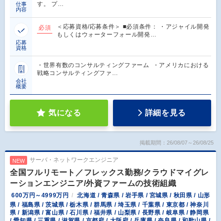
す。 プ…
仕事
内容
＜応募資格/応募条件＞ ■必須条件： ・アジャイル開発
必須
もしくはウォーターフォール開発…
応募
資格
・世界有数のコンサルティングファーム ・アメリカにおける
戦略コンサルティングファ…
会社
概要
気になる
詳細を見る
掲載期間：26/08/07～26/08/25
サーバ・ネットワークエンジニア
NEW
全国フルリモート／フレックス勤務/クラウドマイグレ
ーションエンジニア/外資ファームの技術組織
600万円～4999万円
北海道 / 青森県 / 岩手県 / 宮城県 / 秋田県 / 山形
県 / 福島県 / 茨城県 / 栃木県 / 群馬県 / 埼玉県 / 千葉県 / 東京都 / 神奈川
県 / 新潟県 / 富山県 / 石川県 / 福井県 / 山梨県 / 長野県 / 岐阜県 / 静岡県
/ 愛知県 / 三重県 / 滋賀県 / 京都府 / 大阪府 / 兵庫県 / 奈良県 / 和歌山県 /