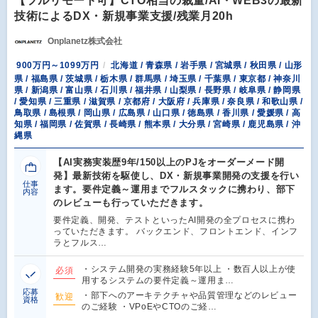
【フルリモート可】CTO相当の裁量/AI・WEB3の最新
技術によるDX・新規事業支援/残業月20h
Onplanetz株式会社
900万円～1099万円
北海道 / 青森県 / 岩手県 / 宮城県 / 秋田県 / 山形
県 / 福島県 / 茨城県 / 栃木県 / 群馬県 / 埼玉県 / 千葉県 / 東京都 / 神奈川
県 / 新潟県 / 富山県 / 石川県 / 福井県 / 山梨県 / 長野県 / 岐阜県 / 静岡県
/ 愛知県 / 三重県 / 滋賀県 / 京都府 / 大阪府 / 兵庫県 / 奈良県 / 和歌山県 /
鳥取県 / 島根県 / 岡山県 / 広島県 / 山口県 / 徳島県 / 香川県 / 愛媛県 / 高
知県 / 福岡県 / 佐賀県 / 長崎県 / 熊本県 / 大分県 / 宮崎県 / 鹿児島県 / 沖
縄県
【AI実務実装歴9年/150以上のPJをオーダーメード開
発】最新技術を駆使し、DX・新規事業開発の支援を行い
仕事
ます。要件定義～運用までフルスタックに携わり、部下
内容
のレビューも行っていただきます。
要件定義、開発、テストといったAI開発の全プロセスに携わ
っていただきます。 バックエンド、フロントエンド、インフ
ラとフルス…
・システム開発の実務経験5年以上 ・数百人以上が使
必須
用するシステムの要件定義～運用ま…
応募
・部下へのアーキテクチャや品質管理などのレビュー
歓迎
資格
のご経験 ・VPoEやCTOのご経…