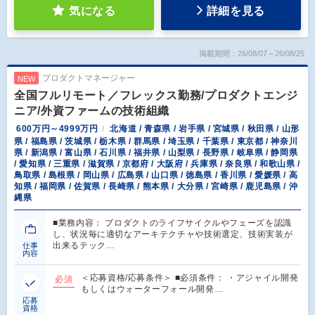
気になる
詳細を見る
掲載期間：26/08/07～26/08/25
プロダクトマネージャー
NEW
全国フルリモート／フレックス勤務/プロダクトエンジ
ニア/外資ファームの技術組織
600万円～4999万円
北海道 / 青森県 / 岩手県 / 宮城県 / 秋田県 / 山形
県 / 福島県 / 茨城県 / 栃木県 / 群馬県 / 埼玉県 / 千葉県 / 東京都 / 神奈川
県 / 新潟県 / 富山県 / 石川県 / 福井県 / 山梨県 / 長野県 / 岐阜県 / 静岡県
/ 愛知県 / 三重県 / 滋賀県 / 京都府 / 大阪府 / 兵庫県 / 奈良県 / 和歌山県 /
鳥取県 / 島根県 / 岡山県 / 広島県 / 山口県 / 徳島県 / 香川県 / 愛媛県 / 高
知県 / 福岡県 / 佐賀県 / 長崎県 / 熊本県 / 大分県 / 宮崎県 / 鹿児島県 / 沖
縄県
■業務内容： プロダクトのライフサイクルやフェーズを認識
し、状況毎に適切なアーキテクチャや技術選定、技術実装が
出来るテック…
仕事
内容
＜応募資格/応募条件＞ ■必須条件： ・アジャイル開発
必須
もしくはウォーターフォール開発…
応募
資格