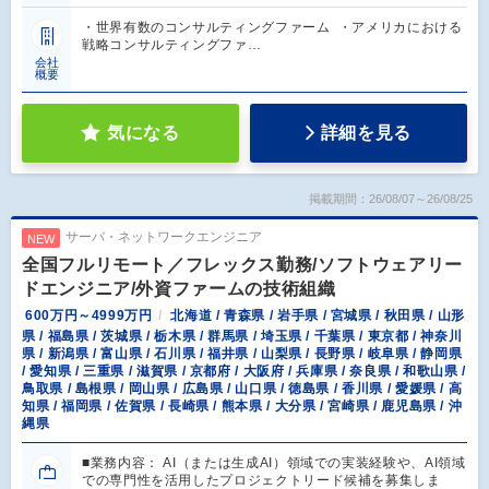
・世界有数のコンサルティングファーム ・アメリカにおける
戦略コンサルティングファ…
会社
概要
気になる
詳細を見る
掲載期間：26/08/07～26/08/25
サーバ・ネットワークエンジニア
NEW
全国フルリモート／フレックス勤務/ソフトウェアリー
ドエンジニア/外資ファームの技術組織
600万円～4999万円
北海道 / 青森県 / 岩手県 / 宮城県 / 秋田県 / 山形
県 / 福島県 / 茨城県 / 栃木県 / 群馬県 / 埼玉県 / 千葉県 / 東京都 / 神奈川
県 / 新潟県 / 富山県 / 石川県 / 福井県 / 山梨県 / 長野県 / 岐阜県 / 静岡県
/ 愛知県 / 三重県 / 滋賀県 / 京都府 / 大阪府 / 兵庫県 / 奈良県 / 和歌山県 /
鳥取県 / 島根県 / 岡山県 / 広島県 / 山口県 / 徳島県 / 香川県 / 愛媛県 / 高
知県 / 福岡県 / 佐賀県 / 長崎県 / 熊本県 / 大分県 / 宮崎県 / 鹿児島県 / 沖
縄県
■業務内容： AI（または生成AI）領域での実装経験や、AI領域
での専門性を活用したプロジェクトリード候補を募集しま