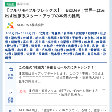
事業企画
再掲載
【フルリモ×フルフレックス】 BizDev｜世界へはみ
出す医療系スタートアップの本気の挑戦
ALTURA X株式会社
450万円～1099万円
北海道 / 青森県 / 岩手県 / 宮城県 / 秋田県 / 山形
県 / 福島県 / 茨城県 / 栃木県 / 群馬県 / 埼玉県 / 千葉県 / 東京都 / 神奈川
県 / 新潟県 / 富山県 / 石川県 / 福井県 / 山梨県 / 長野県 / 岐阜県 / 静岡県
/ 愛知県 / 三重県 / 滋賀県 / 京都府 / 大阪府 / 兵庫県 / 奈良県 / 和歌山県 /
鳥取県 / 島根県 / 岡山県 / 広島県 / 山口県 / 徳島県 / 香川県 / 愛媛県 / 高
知県 / 福岡県 / 佐賀県 / 長崎県 / 熊本県 / 大分県 / 宮崎県 / 鹿児島県 / 沖
縄県
この船の“推進力”を創るセールスにチャレンジ！！
▍業務は日々アップデートします。なので「事例」で伝えま
仕事
す ￣￣￣￣￣￣￣￣￣￣ 担当業務の一例 ・医療法人向けに
内容
数千万円規模…
▍必須・歓迎スキル（以下のいずれかを満たす方） ￣
必須
￣￣￣￣￣￣￣￣￣ ・論理的思考力…
応募
資格
ALTURA Xは、「健診DX × PHRクラウド」を軸に、健診・レ