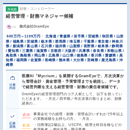
財務・コントローラー
再掲載
経営管理・財務マネジャー候補
株式会社GramEye
600万円～1199万円
北海道 / 青森県 / 岩手県 / 宮城県 / 秋田県 / 山形
県 / 福島県 / 茨城県 / 栃木県 / 群馬県 / 埼玉県 / 千葉県 / 東京都 / 神奈川
県 / 新潟県 / 富山県 / 石川県 / 福井県 / 山梨県 / 長野県 / 岐阜県 / 静岡県
/ 愛知県 / 三重県 / 滋賀県 / 京都府 / 大阪府 / 兵庫県 / 奈良県 / 和歌山県 /
鳥取県 / 島根県 / 岡山県 / 広島県 / 山口県 / 徳島県 / 香川県 / 愛媛県 / 高
知県 / 福岡県 / 佐賀県 / 長崎県 / 熊本県 / 大分県 / 宮崎県 / 鹿児島県 / 沖
縄県
医療AI「Mycrium」を展開するGramEyeで、月次決算か
ら管理会計・資金管理・予実管理までを統括し、データ
仕事
で経営判断を支える経営管理・財務の責任者候補です。
内容
GramEyeの経営管理部門のコア人材として、以下を担ってい
ただきます。 ・月次／四半期／年次決算の取りまとめ、財務
諸表の…
事業会社での経理・財務・管理会計いずれかで5年以上
必須
の実務経験をお持ちの方。 ・月次…
応募
・日商簿記2級以上、USCPA、税理士科目合格などの
歓迎
資格
有資格者 ・連結決算・開示業務…