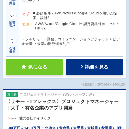
内容
■ 必須条件 - AWS/Azure/Google Cloudを用いた提
必須
案、設計/…
応募
- AWS/Azure/Google Cloudの認定資格保有 - セキュ
歓迎
資格
リティ/…
・フルリモート勤務、コミュニケーションはチャット＋ビデ
オ会議 ・最新の開発端末利用…
会社
概要
気になる
詳細を見る
掲載期間：26/08/07～26/08/20
プロジェクトマネージャー（Web・オープン系）
再掲載
〈リモート×フレックス〉プロジェクトマネージャー
｜大手・有名企業のアプリ開発
株式会社アイリッジ
800万円～1499万円
北海道 / 青森県 / 岩手県 / 宮城県 / 秋田県 / 山形