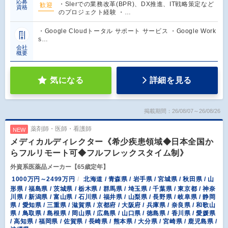
応募
・SIerでの業務改革(BPR)、DX推進、IT戦略策定など
歓迎
資格
のプロジェクト経験 ・…
・Google Cloudトータル サポート サービス ・Google Work
s…
会社
概要
気になる
詳細を見る
掲載期間：26/08/07～26/08/26
薬剤師・医師・看護師
NEW
メディカルディレクター《希少疾患領域◆日本全国か
らフルリモート可◆フルフレックスタイム制》
外資系医薬品メーカー【65歳定年】
1000万円～2499万円
北海道 / 青森県 / 岩手県 / 宮城県 / 秋田県 / 山
形県 / 福島県 / 茨城県 / 栃木県 / 群馬県 / 埼玉県 / 千葉県 / 東京都 / 神奈
川県 / 新潟県 / 富山県 / 石川県 / 福井県 / 山梨県 / 長野県 / 岐阜県 / 静岡
県 / 愛知県 / 三重県 / 滋賀県 / 京都府 / 大阪府 / 兵庫県 / 奈良県 / 和歌山
県 / 鳥取県 / 島根県 / 岡山県 / 広島県 / 山口県 / 徳島県 / 香川県 / 愛媛県
/ 高知県 / 福岡県 / 佐賀県 / 長崎県 / 熊本県 / 大分県 / 宮崎県 / 鹿児島県 /