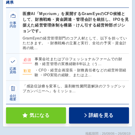
縄県
医療AI「Mycrium」を展開するGramEyeのCFO候補と
して、財務戦略・資金調達・管理会計を統括し、IPOを見
仕事
据えた経営管理体制を構築・けん引する経営幹部ポジシ
内容
ョンです。
GramEyeの経営管理部門のコア人材として、以下を担ってい
ただきます。 ・財務戦略の立案と実行、全社の予実・資金計
画の統…
事業会社またはプロフェッショナルファームでの財
必須
務・経営管理の実務経験8年以上（う…
応募
・CFO・経営企画室長・財務責任者などの経営幹部経
歓迎
資格
験 ・IPO実現の経験、または上…
「感染症診療を変革し、薬剤耐性菌問題解決のフラッグシッ
プカンパニーへ」をミッショ…
会社
概要
気になる
詳細を見る
掲載期間：26/08/06～26/08/19