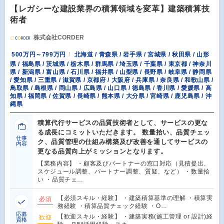
【レガシーな建設業界の積算領域を変革】建築積算技
術者
株式会社CORDER
500万円～799万円
北海道 / 青森県 / 岩手県 / 宮城県 / 秋田県 / 山形
県 / 福島県 / 茨城県 / 栃木県 / 群馬県 / 埼玉県 / 千葉県 / 東京都 / 神奈川
県 / 新潟県 / 富山県 / 石川県 / 福井県 / 山梨県 / 長野県 / 岐阜県 / 静岡県
/ 愛知県 / 三重県 / 滋賀県 / 京都府 / 大阪府 / 兵庫県 / 奈良県 / 和歌山県 /
鳥取県 / 島根県 / 岡山県 / 広島県 / 山口県 / 徳島県 / 香川県 / 愛媛県 / 高
知県 / 福岡県 / 佐賀県 / 長崎県 / 熊本県 / 大分県 / 宮崎県 / 鹿児島県 / 沖
縄県
積算代行サービスの品質技術者として、サービスの更な
る成長にコミットいただきます。 数量拾い、品質チェッ
仕事
ク、品質管理の仕組み構築及び改善を通してサービスの
内容
更なる品質向上がミッションとなります。
【業務内容】 ・顧客及びパートナーの窓口対応（見積提出、
スケジュール調整、パートナー調整、質疑、など） ・数量拾
い ・品質チェ…
【必須スキル・経験】 ・建築積算基準の理解 ・積算実
必須
務経験 ・積算品質チェック経験 ・O…
応募
【歓迎スキル・経験】 ・建築実務(施工管理 or 設計)経
歓迎
資格