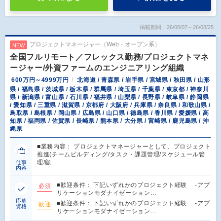
掲載期間：26/08/07～26/08/25
プロジェクトマネージャー（Web・オープン系）
NEW
全国フルリモート／フレックス勤務/プロジェクトマネ
ージャー/外資ファームのエンジニアリング組織
600万円～4999万円
北海道 / 青森県 / 岩手県 / 宮城県 / 秋田県 / 山形
県 / 福島県 / 茨城県 / 栃木県 / 群馬県 / 埼玉県 / 千葉県 / 東京都 / 神奈川
県 / 新潟県 / 富山県 / 石川県 / 福井県 / 山梨県 / 長野県 / 岐阜県 / 静岡県
/ 愛知県 / 三重県 / 滋賀県 / 京都府 / 大阪府 / 兵庫県 / 奈良県 / 和歌山県 /
鳥取県 / 島根県 / 岡山県 / 広島県 / 山口県 / 徳島県 / 香川県 / 愛媛県 / 高
知県 / 福岡県 / 佐賀県 / 長崎県 / 熊本県 / 大分県 / 宮崎県 / 鹿児島県 / 沖
縄県
■業務内容： プロジェクトマネージャーとして、プロジェクト
推進(チームビルディング/タスク・課題管理/スケジュール管
理/顧…
仕事
内容
■歓迎条件： 下記いずれかのプロジェクト経験 -アプ
必須
リケーションモダナイゼーション…
応募
■歓迎条件： 下記いずれかのプロジェクト経験 -アプ
歓迎
資格
リケーションモダナイゼーション…