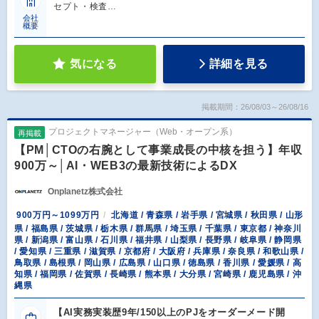
セプト・検査…
会社
概要
気になる
詳細を見る
掲載期間：26/08/03～26/08/16
プロジェクトマネージャー（Web・オープン系）
再掲載
【PM│CTOの右腕として事業成長の中核を担う】年収
900万～│AI・WEB3の最新技術によるDX
Onplanetz株式会社
900万円～1099万円
北海道 / 青森県 / 岩手県 / 宮城県 / 秋田県 / 山形
県 / 福島県 / 茨城県 / 栃木県 / 群馬県 / 埼玉県 / 千葉県 / 東京都 / 神奈川
県 / 新潟県 / 富山県 / 石川県 / 福井県 / 山梨県 / 長野県 / 岐阜県 / 静岡県
/ 愛知県 / 三重県 / 滋賀県 / 京都府 / 大阪府 / 兵庫県 / 奈良県 / 和歌山県 /
鳥取県 / 島根県 / 岡山県 / 広島県 / 山口県 / 徳島県 / 香川県 / 愛媛県 / 高
知県 / 福岡県 / 佐賀県 / 長崎県 / 熊本県 / 大分県 / 宮崎県 / 鹿児島県 / 沖
縄県
【AI実務実装歴9年/150以上のPJをオーダーメード開