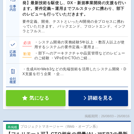
発】最新技術を駆使し、DX・新規事業開発の支援を行い
仕事
ます。要件定義～運用までフルスタックに携わり、部下
内容
のレビューも行っていただきます。
要件定義、開発、テストといったAI開発の全プロセスに携わ
っていただきます。 バックエンド、フロントエンド、インフ
ラとフルス…
・システム開発の実務経験5年以上 ・数百人以上が使
必須
用するシステムの要件定義～運用ま…
応募
・部下へのアーキテクチャや品質管理などのレビュー
歓迎
資格
のご経験 ・VPoEやCTOのご経…
・生成AIやWeb3などの先端技術を活用したシステム開発・D
X支援を行う企業 ・企…
会社
概要
気になる
詳細を見る
掲載期間：26/08/03～26/08/16
プロジェクトマネージャー（Web・オープン系）
再掲載