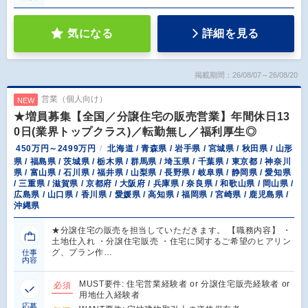
気になる
詳細を見る
掲載期間：26/08/07～26/08/20
営業（個人向け）
NEW
★増員募集【全国／分譲住宅の販売営業】年間休日13
0日(業界トップクラス)／転勤無し／福利厚生◎
450万円～2499万円
北海道 / 青森県 / 岩手県 / 宮城県 / 秋田県 / 山形
県 / 福島県 / 茨城県 / 栃木県 / 群馬県 / 埼玉県 / 千葉県 / 東京都 / 神奈川
県 / 富山県 / 石川県 / 福井県 / 山梨県 / 長野県 / 岐阜県 / 静岡県 / 愛知県
/ 三重県 / 滋賀県 / 京都府 / 大阪府 / 兵庫県 / 奈良県 / 和歌山県 / 岡山県 /
広島県 / 山口県 / 香川県 / 愛媛県 / 高知県 / 福岡県 / 宮崎県 / 鹿児島県 /
沖縄県
★分譲住宅の販売を担当していただきます。 【職務内容】 ・
土地仕入れ ・分譲住宅販売 ・住宅に関するご希望のヒアリン
グ、プラン作…
仕事
内容
MUST要件: 住宅営業経験者 or 分譲住宅販売経験者 or
必須
用地仕入経験者
応募