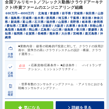
全国フルリモート／フレックス勤務/クラウドアーキテ
クト/外資ファームのエンジニアリング組織
600万円～4999万円
北海道 / 青森県 / 岩手県 / 宮城県 / 秋田県 / 山形
県 / 福島県 / 茨城県 / 栃木県 / 群馬県 / 埼玉県 / 千葉県 / 東京都 / 神奈川
県 / 新潟県 / 富山県 / 石川県 / 福井県 / 山梨県 / 長野県 / 岐阜県 / 静岡県
/ 愛知県 / 三重県 / 滋賀県 / 京都府 / 大阪府 / 兵庫県 / 奈良県 / 和歌山県 /
鳥取県 / 島根県 / 岡山県 / 広島県 / 山口県 / 徳島県 / 香川県 / 愛媛県 / 高
知県 / 福岡県 / 佐賀県 / 長崎県 / 熊本県 / 大分県 / 宮崎県 / 鹿児島県 / 沖
縄県
■業務内容： 顧客の戦略的IT投資に対して、クラウドの採用計
画や、競争力の高いクラウドシステムの設計・構築、クラウ
ド運用コ…
仕事
内容
＜応募資格/応募条件＞ ■必須条件： -ハイトランザ
必須
クション、ミッションクリチティ…
応募
資格
・世界有数のコンサルティングファーム ・アメリカにおける
戦略コンサルティングファ…
会社
概要
気になる
詳細を見る