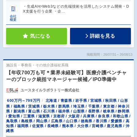
・生成AIやWeb3などの先端技術を活用したシステム開発・D
X支援を行う企業 ・企…
会社
概要
気になる
詳細を見る
掲載期間：26/07/31～26/08/13
施設長・事務長・その他介護福祉系職
【年収700万も可＊業界未経験可】医療介護ベンチャ
ーのブロック統括マネージャー候補／IPO準備中
ユースタイルラボラトリー株式会社
600万円～799万円
北海道 / 青森県 / 岩手県 / 宮城県 / 秋田県 / 山形
県 / 福島県 / 茨城県 / 栃木県 / 群馬県 / 埼玉県 / 千葉県 / 東京都 / 神奈川
県 / 新潟県 / 富山県 / 石川県 / 福井県 / 山梨県 / 長野県 / 岐阜県 / 静岡県
/ 愛知県 / 三重県 / 滋賀県 / 京都府 / 大阪府 / 兵庫県 / 奈良県 / 和歌山県 /
鳥取県 / 島根県 / 岡山県 / 広島県 / 山口県 / 徳島県 / 香川県 / 愛媛県 / 高
知県 / 福岡県 / 佐賀県 / 長崎県 / 熊本県 / 大分県 / 宮崎県 / 鹿児島県 / 沖
縄県