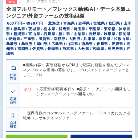
データベースエンジニア
NEW
全国フルリモート／フレックス勤務/AI・データ基盤エ
ンジニア/外資ファームの技術組織
600万円～4999万円
北海道 / 青森県 / 岩手県 / 宮城県 / 秋田県 / 山形
県 / 福島県 / 茨城県 / 栃木県 / 群馬県 / 埼玉県 / 千葉県 / 東京都 / 神奈川
県 / 新潟県 / 富山県 / 石川県 / 福井県 / 山梨県 / 長野県 / 岐阜県 / 静岡県
/ 愛知県 / 三重県 / 滋賀県 / 京都府 / 大阪府 / 兵庫県 / 奈良県 / 和歌山県 /
鳥取県 / 島根県 / 岡山県 / 広島県 / 山口県 / 徳島県 / 香川県 / 愛媛県 / 高
知県 / 福岡県 / 佐賀県 / 長崎県 / 熊本県 / 大分県 / 宮崎県 / 鹿児島県 / 沖
縄県
■業務内容： 実装経験からPMまで確実に経験を積んだプロマ
ネ／プロマネ候補の募集です。 プロジェクトマネージャーと
して、プロ…
仕事
内容
＜応募資格/応募条件＞ ■必須： ・アジャイル開発もし
必須
くはウォーターフォール開発での…
応募
資格
・世界有数のコンサルティングファーム ・アメリカにおける
戦略コンサルティングファ…
会社
概要