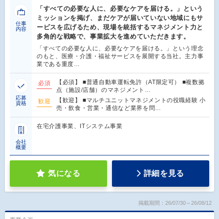
「すべての必要な人に、必要なケアを届ける。」という
ミッションを掲げ、まだケアが届いていない地域にもサ
仕事
ービスを広げるため、現場を統括するマネジメント力と
内容
多角的な戦略で、事業拡大を進めていただきます。
「すべての必要な人に、必要なケアを届ける。」という理念
のもと、医療・介護・福祉サービスを展開する当社。主力事
業である重度…
【必須】 ■普通自動車運転免許（AT限定可） ■複数拠
必須
点（施設/店舗）のマネジメント…
応募
【歓迎】 ■マルチユニットマネジメントの役職経験 小
歓迎
資格
売・飲食・営業・通信など業界を問…
在宅介護事業、ITシステム事業
会社
概要
気になる
詳細を見る
掲載期間：26/07/30～26/08/12