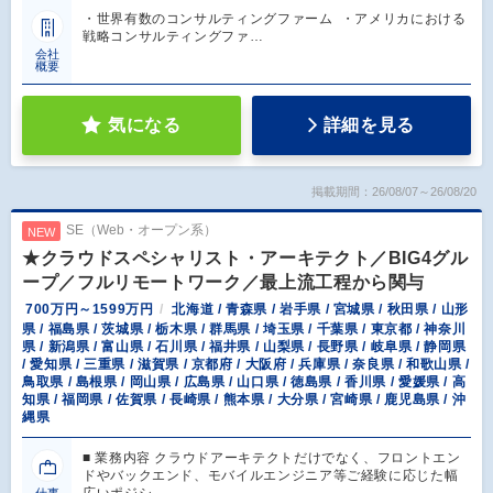
・世界有数のコンサルティングファーム ・アメリカにおける
戦略コンサルティングファ…
会社
概要
気になる
詳細を見る
掲載期間：26/08/07～26/08/20
SE（Web・オープン系）
NEW
★クラウドスペシャリスト・アーキテクト／BIG4グル
ープ／フルリモートワーク／最上流工程から関与
700万円～1599万円
北海道 / 青森県 / 岩手県 / 宮城県 / 秋田県 / 山形
県 / 福島県 / 茨城県 / 栃木県 / 群馬県 / 埼玉県 / 千葉県 / 東京都 / 神奈川
県 / 新潟県 / 富山県 / 石川県 / 福井県 / 山梨県 / 長野県 / 岐阜県 / 静岡県
/ 愛知県 / 三重県 / 滋賀県 / 京都府 / 大阪府 / 兵庫県 / 奈良県 / 和歌山県 /
鳥取県 / 島根県 / 岡山県 / 広島県 / 山口県 / 徳島県 / 香川県 / 愛媛県 / 高
知県 / 福岡県 / 佐賀県 / 長崎県 / 熊本県 / 大分県 / 宮崎県 / 鹿児島県 / 沖
縄県
■ 業務内容 クラウドアーキテクトだけでなく、フロントエン
ドやバックエンド、モバイルエンジニア等ご経験に応じた幅
広いポジシ…
仕事