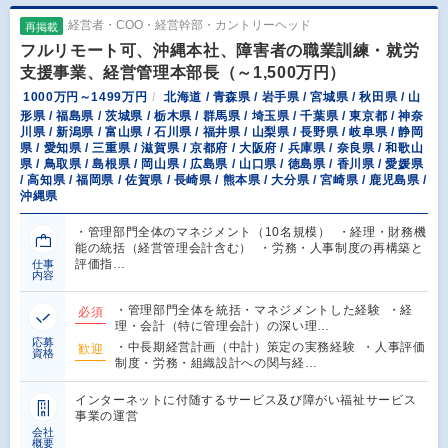
経営者・COO・経営幹部・カントリーヘッド
再掲載
フルリモート可、沖縄本社、障害者の職業訓練・就労
支援事業、経営管理本部長（～1,500万円）
1000万円～1499万円
北海道 / 青森県 / 岩手県 / 宮城県 / 秋田県 / 山
形県 / 福島県 / 茨城県 / 栃木県 / 群馬県 / 埼玉県 / 千葉県 / 東京都 / 神奈
川県 / 新潟県 / 富山県 / 石川県 / 福井県 / 山梨県 / 長野県 / 岐阜県 / 静岡
県 / 愛知県 / 三重県 / 滋賀県 / 京都府 / 大阪府 / 兵庫県 / 奈良県 / 和歌山
県 / 鳥取県 / 島根県 / 岡山県 / 広島県 / 山口県 / 徳島県 / 香川県 / 愛媛県
/ 高知県 / 福岡県 / 佐賀県 / 長崎県 / 熊本県 / 大分県 / 宮崎県 / 鹿児島県 /
沖縄県
・管理部門全体のマネジメント（10名規模） ・経理・財務機
能の統括（経営管理会計含む） ・労務・人事制度の再構築と
評価指…
仕事
内容
・管理部門全体を統括・マネジメントした経験 ・経
必須
理・会計（特に管理会計）の深い理…
応募
・中長期経営計画（中計）策定の実務経験 ・人事評価
歓迎
資格
制度・労務・組織設計への関与経…
インターネットに付随するサービス及び障がい福祉サービス
事業の運営
会社
概要