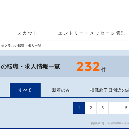
スカウト
エントリー・メッセージ管理
次長クラスの転職・求人一覧
232
スの転職・求人情報一覧
件
すべて
新着のみ
掲載終了日間近の
1
2
3
…
5
掲載期間：26/08/06～26/