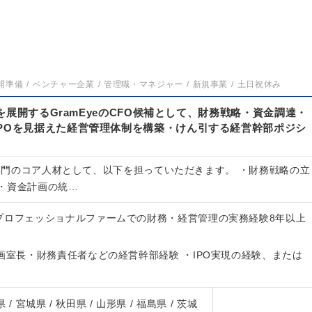
開準備
ベンチャー企業
管理職・マネジャー
新規事業
土日祝休み
m」を展開するGramEyeのCFO候補として、財務戦略・資金調達・
IPOを見据えた経営管理体制を構築・けん引する経営幹部ポジシ
理部門のコア人材として、以下を担っていただきます。 ・財務戦略の立
・資金計画の統…
プロフェッショナルファームでの財務・経営管理の実務経験8年以上
画室長・財務責任者などの経営幹部経験 ・IPO実現の経験、または
 / 宮城県 / 秋田県 / 山形県 / 福島県 / 茨城