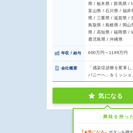
県 / 栃木県 / 群馬県 /
富山県 / 石川県 / 福井県
県 / 三重県 / 滋賀県 /
鳥取県 / 島根県 / 岡山県
県 / 高知県 / 福岡県 /
鹿児島県 / 沖縄県
600万円～1199万円
年収 / 給与
「感染症診療を変革し
会社概要
パニーへ」をミッショ
気になる
興味を持っ
『★気になる』
ボタンを押