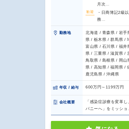
月次…
歓迎
・日商簿記2級以
務…
北海道 / 青森県 / 岩手県
勤務地
県 / 栃木県 / 群馬県 /
富山県 / 石川県 / 福井県
県 / 三重県 / 滋賀県 /
鳥取県 / 島根県 / 岡山県
県 / 高知県 / 福岡県 /
鹿児島県 / 沖縄県
600万円～1199万円
年収 / 給与
「感染症診療を変革し
会社概要
パニーへ」をミッショ