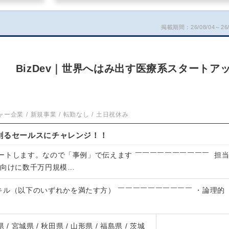
掲載期間：26/08/04～26/
 BizDev｜世界へはみ出す医療系スタートア
ャー企業
新規事業
転勤なし
土日祝休み
創るセールスにチャレンジ！！
ートします。なので「事例」で伝えます ￣￣￣￣￣￣￣￣￣￣ 担
人向けに数千万円規模…
キル（以下のいずれかを満たす方） ￣￣￣￣￣￣￣￣￣￣ ・論理的
 / 宮城県 / 秋田県 / 山形県 / 福島県 / 茨城