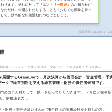
伝わります。それに対して
『エントリー歓迎』
のお知らせが
あなただけに公開されたりすることも！少しでも興味を持っ
押して、効率的な転職活動につなげましょう。
掲載期間：26/08/06～26/
補
開準備
ベンチャー企業
管理職・マネジャー
新規事業
土日祝休み
m」を展開するGramEyeで、月次決算から管理会計・資金管理・予
データで経営判断を支える経営管理・財務の責任者候補です。
理部門のコア人材として、以下を担っていただきます。 ・月次／四半期
め、財務諸表の…
理・財務・管理会計いずれかで5年以上の実務経験をお持ちの方。 ・