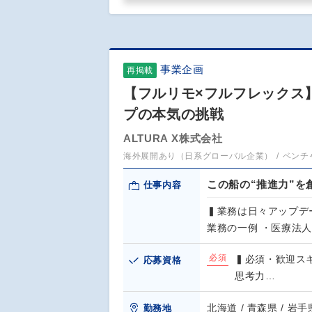
事業企画
再掲載
【フルリモ×フルフレックス】
プの本気の挑戦
ALTURA X株式会社
海外展開あり（日系グローバル企業）
ベンチ
この船の“推進力”を
仕事内容
▍業務は日々アップデ
業務の一例 ・医療法
必須
▍必須・歓迎ス
応募資格
思考力…
北海道 / 青森県 / 岩手県
勤務地