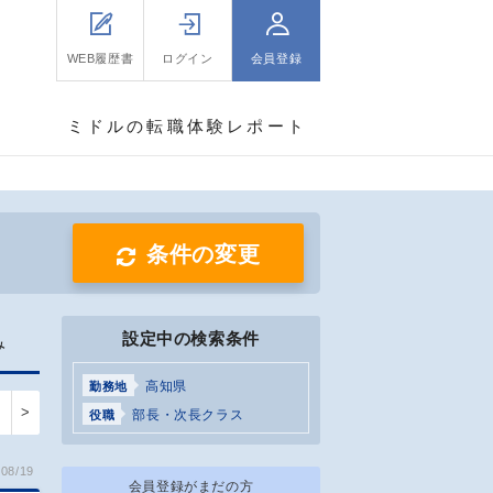
WEB履歴書
ログイン
会員登録
ミドルの転職体験レポート
条件の変更
設定中の検索条件
み
高知県
勤務地
>
部長・次長クラス
役職
08/19
会員登録がまだの方