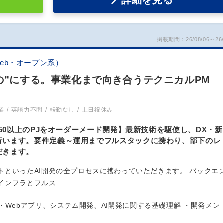
詳細を見る
掲載期間：26/08/06～26/
eb・オープン系）
の”にする。事業化まで向き合うテクニカルPM
業
英語力不問
転勤なし
土日祝休み
/150以上のPJをオーダーメード開発】最新技術を駆使し、DX・新
行います。要件定義～運用までフルスタックに携わり、部下のレ
だきます。
トといったAI開発の全プロセスに携わっていただきます。 バックエ
インフラとフルス…
・Webアプリ、システム開発、AI開発に関する基礎理解 ・開発メン