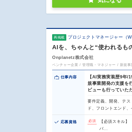
気になる
プロジェクトマネージャー（W
再掲載
AIを、ちゃんと“使われるも
Onplanetz株式会社
ベンチャー企業
管理職・マネジャー
新規事
【AI実務実装歴9年
仕事内容
規事業開発の支援を
ビューも行っていた
要件定義、開発、テス
ド、フロントエンド、
必須
【必須スキル】 
応募資格
バ…