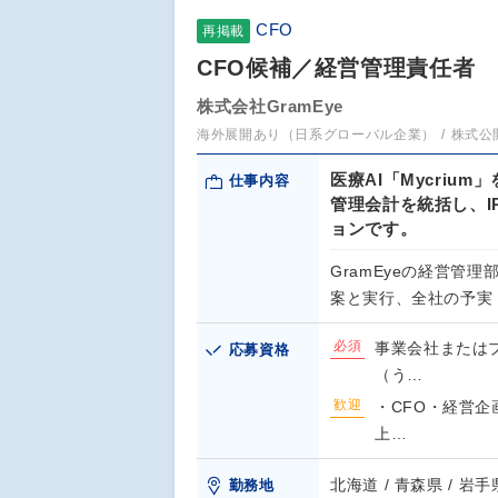
CFO
再掲載
CFO候補／経営管理責任者
株式会社GramEye
海外展開あり（日系グローバル企業）
株式公
医療AI「Mycriu
仕事内容
管理会計を統括し、
ョンです。
GramEyeの経営管
案と実行、全社の予実
必須
事業会社または
応募資格
（う…
歓迎
・CFO・経営企
上…
北海道 / 青森県 / 岩手県
勤務地