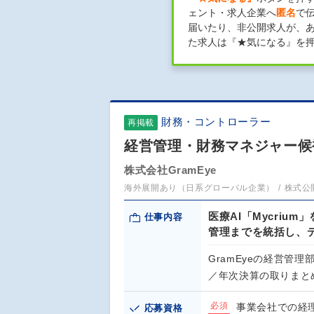
ェント・求人企業へ
匿名
で
届いたり、非公開求人が、
た求人は『★気になる』を
財務・コントローラー
再掲載
経営管理・財務マネジャー候
株式会社GramEye
海外展開あり（日系グローバル企業）
株式公
医療AI「Mycriu
仕事内容
管理までを統括し、
GramEyeの経営管
／年次決算の取りまと
必須
事業会社での経
応募資格