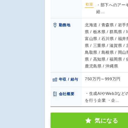
歓迎
・部下へのアーキ
経…
北海道 / 青森県 / 岩手県
勤務地
県 / 栃木県 / 群馬県 /
富山県 / 石川県 / 福井県
県 / 三重県 / 滋賀県 /
鳥取県 / 島根県 / 岡山県
県 / 高知県 / 福岡県 /
鹿児島県 / 沖縄県
750万円～999万円
年収 / 給与
・生成AIやWeb3な
会社概要
を行う企業 ・企…
気になる