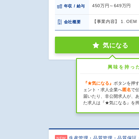
450万円～649万円
年収 / 給与
【事業内容】 1. O
会社概要
気になる
興味を持っ
『★気になる』
ボタンを押
ェント・求人企業へ
匿名
で
届いたり、非公開求人が、
た求人は『★気になる』を
生産管理・品質管理・品質保証
NEW