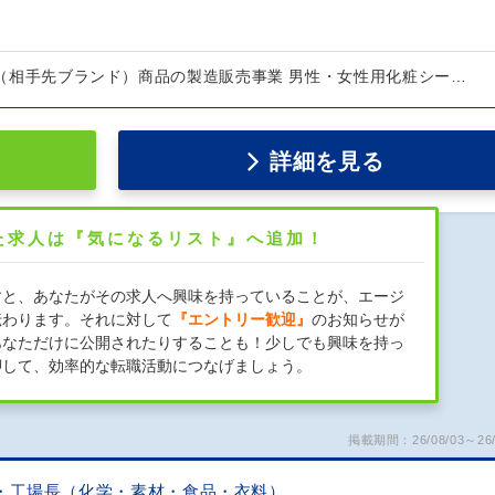
EM（相手先ブランド）商品の製造販売事業 男性・女性用化粧シー…
詳細を見る
た求人は『気になるリスト』へ追加！
すと、あなたがその求人へ興味を持っていることが、エージ
伝わります。それに対して
『エントリー歓迎』
のお知らせが
あなただけに公開されたりすることも！少しでも興味を持っ
押して、効率的な転職活動につなげましょう。
掲載期間：26/08/03～26/
・工場長（化学・素材・食品・衣料）