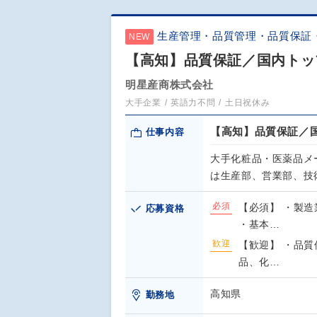
生産管理・品質管理・品質保証
NEW
【高知】品質保証／国内トッ
明星産商株式会社
大手企業
英語力不問
土日祝休み
【高知】品質保証／
仕事内容
大手化粧品・医薬品メ
は生産部、営業部、技
必須
【必須】 ・製
応募資格
・基本…
歓迎
【歓迎】 ・品
品、化…
高知県
勤務地