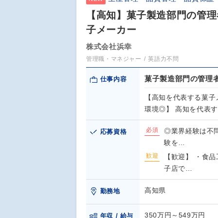
【高知】菓子製造部門の管理
子メーカー
株式会社浜幸
管理職・マネジャー
英語力不問
菓子製造部門の管理
仕事内容
【高知を代表する菓子
環境◎】 高知を代表
必須
◎業界経験は不
応募資格
験を…
歓迎
【歓迎】 ・食
子店で…
高知県
勤務地
350万円～549万円
年収 / 給与