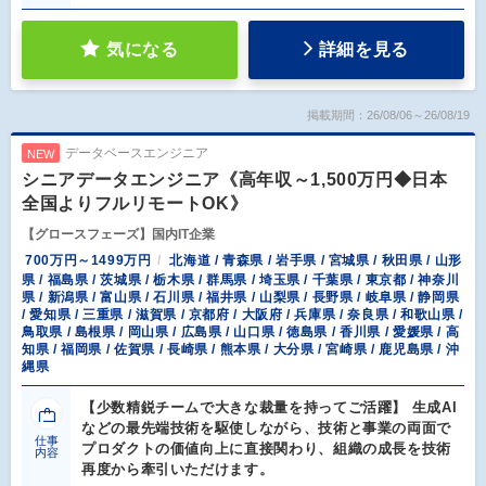
気になる
詳細を見る
掲載期間：26/08/06～26/08/19
データベースエンジニア
NEW
シニアデータエンジニア《高年収～1,500万円◆日本
全国よりフルリモートOK》
【グロースフェーズ】国内IT企業
700万円～1499万円
北海道 / 青森県 / 岩手県 / 宮城県 / 秋田県 / 山形
県 / 福島県 / 茨城県 / 栃木県 / 群馬県 / 埼玉県 / 千葉県 / 東京都 / 神奈川
県 / 新潟県 / 富山県 / 石川県 / 福井県 / 山梨県 / 長野県 / 岐阜県 / 静岡県
/ 愛知県 / 三重県 / 滋賀県 / 京都府 / 大阪府 / 兵庫県 / 奈良県 / 和歌山県 /
鳥取県 / 島根県 / 岡山県 / 広島県 / 山口県 / 徳島県 / 香川県 / 愛媛県 / 高
知県 / 福岡県 / 佐賀県 / 長崎県 / 熊本県 / 大分県 / 宮崎県 / 鹿児島県 / 沖
縄県
【少数精鋭チームで大きな裁量を持ってご活躍】 生成AI
などの最先端技術を駆使しながら、技術と事業の両面で
仕事
プロダクトの価値向上に直接関わり、組織の成長を技術
内容
再度から牽引いただけます。