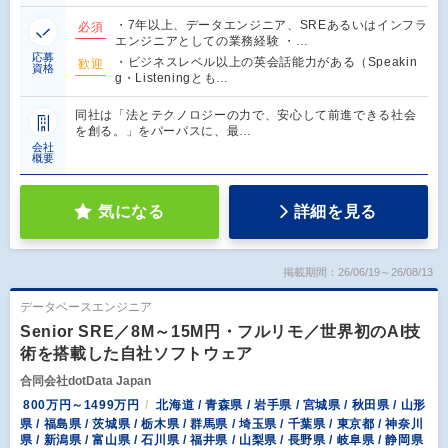
・7年以上、データエンジニア、SREあるいはインフラ
必須
エンジニアとしての業務経験 ・…
応募
・ビジネスレベル以上の英会話能力がある（Speakin
歓迎
資格
g・Listeningとも…
同社は「法とテクノロジーの力で、安心して前進できる社会
を創る。」をパーパスに、最…
会社
概要
気になる
詳細を見る
掲載期間：26/06/19～26/08/13
データベースエンジニア
Senior SRE／8M～15M円・フルリモ／世界初のAI技
術を搭載した自社ソフトウェア
合同会社dotData Japan
800万円～1499万円
北海道 / 青森県 / 岩手県 / 宮城県 / 秋田県 / 山形
県 / 福島県 / 茨城県 / 栃木県 / 群馬県 / 埼玉県 / 千葉県 / 東京都 / 神奈川
県 / 新潟県 / 富山県 / 石川県 / 福井県 / 山梨県 / 長野県 / 岐阜県 / 静岡県