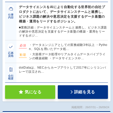
データサイエンスをAIにより自動化する世界初の自社プ
ロダクトにおいて、データサイエンスチームと連携し、
仕事
ビジネス課題の解決や意思決定を支援するデータ基盤の
内容
構築・運用をリードするポジション。
■業務詳細：データサイエンスチームと連携し、ビジネス課題
の解決や意思決定を支援するデータ基盤の構築・運用をリー
ドするポジ…
・データエンジニアとしての実務経験3年以上 ・Pytho
必須
n、SQLを用いたデータ処…
応募
・大規模データ処理やリアルタイムデータパイプライ
歓迎
資格
ンの構築経験 ・データサイエンスや…
dotDataは、NECからカーブアウトして2017年にシリコンバ
レーで設立され…
会社
概要
気になる
詳細を見る
掲載期間：26/07/31～26/09/24