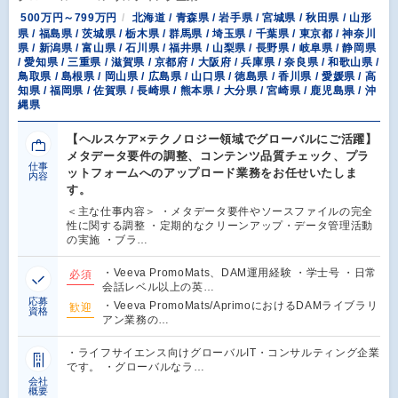
500万円～799万円
北海道 / 青森県 / 岩手県 / 宮城県 / 秋田県 / 山形
県 / 福島県 / 茨城県 / 栃木県 / 群馬県 / 埼玉県 / 千葉県 / 東京都 / 神奈川
県 / 新潟県 / 富山県 / 石川県 / 福井県 / 山梨県 / 長野県 / 岐阜県 / 静岡県
/ 愛知県 / 三重県 / 滋賀県 / 京都府 / 大阪府 / 兵庫県 / 奈良県 / 和歌山県 /
鳥取県 / 島根県 / 岡山県 / 広島県 / 山口県 / 徳島県 / 香川県 / 愛媛県 / 高
知県 / 福岡県 / 佐賀県 / 長崎県 / 熊本県 / 大分県 / 宮崎県 / 鹿児島県 / 沖
縄県
【ヘルスケア×テクノロジー領域でグローバルにご活躍】
メタデータ要件の調整、コンテンツ品質チェック、プラ
仕事
ットフォームへのアップロード業務をお任せいたしま
内容
す。
＜主な仕事内容＞ ・メタデータ要件やソースファイルの完全
性に関する調整 ・定期的なクリーンアップ・データ管理活動
の実施 ・ブラ…
・Veeva PromoMats、DAM運用経験 ・学士号 ・日常
必須
会話レベル以上の英…
応募
・Veeva PromoMats/AprimoにおけるDAMライブラリ
歓迎
資格
アン業務の…
・ライフサイエンス向けグローバルIT・コンサルティング企業
です。 ・グローバルなラ…
会社
概要