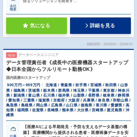
係るソリューションを開発す…
会社
概要
気になる
詳細を見る
掲載期間：26/08/06～26/08/19
データベースエンジニア
NEW
データ管理責任者《成長中の医療機器スタートアップ
◆日本全国からフルリモート勤務OK》
国内医療AIスタートアップ
900万円～999万円
北海道 / 青森県 / 岩手県 / 宮城県 / 秋田県 / 山形
県 / 福島県 / 茨城県 / 栃木県 / 群馬県 / 埼玉県 / 千葉県 / 東京都 / 神奈川
県 / 新潟県 / 富山県 / 石川県 / 福井県 / 山梨県 / 長野県 / 岐阜県 / 静岡県
/ 愛知県 / 三重県 / 滋賀県 / 京都府 / 大阪府 / 兵庫県 / 奈良県 / 和歌山県 /
鳥取県 / 島根県 / 岡山県 / 広島県 / 山口県 / 徳島県 / 香川県 / 愛媛県 / 高
知県 / 福岡県 / 佐賀県 / 長崎県 / 熊本県 / 大分県 / 宮崎県 / 鹿児島県 / 沖
縄県
【医療AIによる早期発見・予防を支えるデータ基盤の構
築】 医療機関から提供される患者・医療画像データを安
仕事