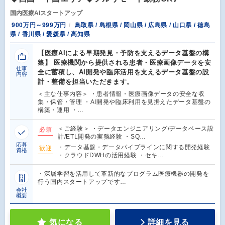
国内医療AIスタートアップ
900万円～999万円
鳥取県 / 島根県 / 岡山県 / 広島県 / 山口県 / 徳島
県 / 香川県 / 愛媛県 / 高知県
【医療AIによる早期発見・予防を支えるデータ基盤の構
築】 医療機関から提供される患者・医療画像データを安
仕事
全に蓄積し、AI開発や臨床活用を支えるデータ基盤の設
内容
計・整備を担当いただきます。
＜主な仕事内容＞ ・患者情報・医療画像データの安全な収
集・保管・管理 ・AI開発や臨床利用を見据えたデータ基盤の
構築・運用 ・…
＜ご経験＞ ・データエンジニアリング/データベース設
必須
計/ETL開発の実務経験 ・SQ…
応募
・データ基盤・データパイプラインに関する開発経験
歓迎
資格
・クラウドDWHの活用経験 ・セキ…
・深層学習を活用して革新的なプログラム医療機器の開発を
行う国内スタートアップです…
会社
概要
気になる
詳細を見る