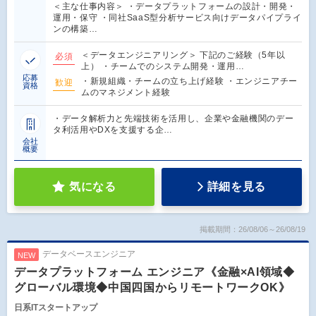
＜主な仕事内容＞ ・データプラットフォームの設計・開発・
運用・保守 ・同社SaaS型分析サービス向けデータパイプライ
ンの構築…
＜データエンジニアリング＞ 下記のご経験（5年以
必須
上） ・チームでのシステム開発・運用…
応募
・新規組織・チームの立ち上げ経験 ・エンジニアチー
歓迎
資格
ムのマネジメント経験
・データ解析力と先端技術を活用し、企業や金融機関のデー
タ利活用やDXを支援する企…
会社
概要
気になる
詳細を見る
掲載期間：26/08/06～26/08/19
データベースエンジニア
NEW
データプラットフォーム エンジニア《金融×AI領域◆
グローバル環境◆中国四国からリモートワークOK》
日系ITスタートアップ