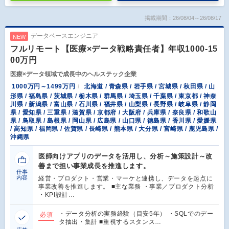
掲載期間：26/08/04～26/08/17
データベースエンジニア
NEW
フルリモート【医療×データ戦略責任者】年収1000-15
00万円
医療×データ領域で成長中のヘルステック企業
1000万円～1499万円
北海道 / 青森県 / 岩手県 / 宮城県 / 秋田県 / 山
形県 / 福島県 / 茨城県 / 栃木県 / 群馬県 / 埼玉県 / 千葉県 / 東京都 / 神奈
川県 / 新潟県 / 富山県 / 石川県 / 福井県 / 山梨県 / 長野県 / 岐阜県 / 静岡
県 / 愛知県 / 三重県 / 滋賀県 / 京都府 / 大阪府 / 兵庫県 / 奈良県 / 和歌山
県 / 鳥取県 / 島根県 / 岡山県 / 広島県 / 山口県 / 徳島県 / 香川県 / 愛媛県
/ 高知県 / 福岡県 / 佐賀県 / 長崎県 / 熊本県 / 大分県 / 宮崎県 / 鹿児島県 /
沖縄県
医師向けアプリのデータを活用し、分析～施策設計～改
善まで担い事業成長を推進します。
仕事
内容
経営・プロダクト・営業・マーケと連携し、データを起点に
事業改善を推進します。 ■主な業務 ・事業／プロダクト分析
・KPI設計…
・データ分析の実務経験（目安5年） ・SQLでのデー
必須
タ抽出・集計 ■重視するスタンス…