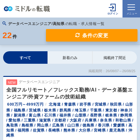
データベースエンジニア/高知県
の転職・求人情報一覧
22
条件の変更
件
すべて
新着のみ
掲載終了間近
掲載期間：26/08/07～26/08/25
データベースエンジニア
NEW
全国フルリモート／フレックス勤務/AI・データ基盤エ
ンジニア/外資ファームの技術組織
600万円～4999万円
北海道 / 青森県 / 岩手県 / 宮城県 / 秋田県 / 山形
県 / 福島県 / 茨城県 / 栃木県 / 群馬県 / 埼玉県 / 千葉県 / 東京都 / 神奈川
県 / 新潟県 / 富山県 / 石川県 / 福井県 / 山梨県 / 長野県 / 岐阜県 / 静岡県
/ 愛知県 / 三重県 / 滋賀県 / 京都府 / 大阪府 / 兵庫県 / 奈良県 / 和歌山県 /
鳥取県 / 島根県 / 岡山県 / 広島県 / 山口県 / 徳島県 / 香川県 / 愛媛県 / 高
知県 / 福岡県 / 佐賀県 / 長崎県 / 熊本県 / 大分県 / 宮崎県 / 鹿児島県 / 沖
縄県