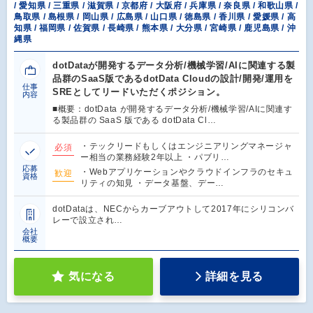
/ 愛知県 / 三重県 / 滋賀県 / 京都府 / 大阪府 / 兵庫県 / 奈良県 / 和歌山県 /
鳥取県 / 島根県 / 岡山県 / 広島県 / 山口県 / 徳島県 / 香川県 / 愛媛県 / 高
知県 / 福岡県 / 佐賀県 / 長崎県 / 熊本県 / 大分県 / 宮崎県 / 鹿児島県 / 沖
縄県
dotDataが開発するデータ分析/機械学習/AIに関連する製
品群のSaaS版であるdotData Cloudの設計/開発/運用を
仕事
SREとしてリードいただくポジション。
内容
■概要：dotData が開発するデータ分析/機械学習/AIに関連す
る製品群の SaaS 版である dotData Cl…
・テックリードもしくはエンジニアリングマネージャ
必須
ー相当の業務経験2年以上 ・パブリ…
応募
・Webアプリケーションやクラウドインフラのセキュ
歓迎
資格
リティの知見 ・データ基盤、デー…
dotDataは、NECからカーブアウトして2017年にシリコンバ
レーで設立され…
会社
概要
気になる
詳細を見る