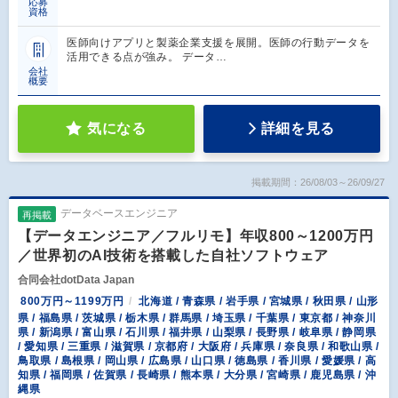
応募
資格
医師向けアプリと製薬企業支援を展開。医師の行動データを
活用できる点が強み。 データ…
会社
概要
気になる
詳細を見る
掲載期間：26/08/03～26/09/27
データベースエンジニア
再掲載
【データエンジニア／フルリモ】年収800～1200万円
／世界初のAI技術を搭載した自社ソフトウェア
合同会社dotData Japan
800万円～1199万円
北海道 / 青森県 / 岩手県 / 宮城県 / 秋田県 / 山形
県 / 福島県 / 茨城県 / 栃木県 / 群馬県 / 埼玉県 / 千葉県 / 東京都 / 神奈川
県 / 新潟県 / 富山県 / 石川県 / 福井県 / 山梨県 / 長野県 / 岐阜県 / 静岡県
/ 愛知県 / 三重県 / 滋賀県 / 京都府 / 大阪府 / 兵庫県 / 奈良県 / 和歌山県 /
鳥取県 / 島根県 / 岡山県 / 広島県 / 山口県 / 徳島県 / 香川県 / 愛媛県 / 高
知県 / 福岡県 / 佐賀県 / 長崎県 / 熊本県 / 大分県 / 宮崎県 / 鹿児島県 / 沖
縄県