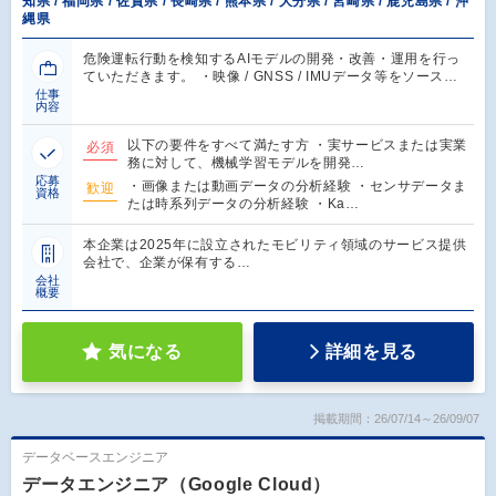
知県 / 福岡県 / 佐賀県 / 長崎県 / 熊本県 / 大分県 / 宮崎県 / 鹿児島県 / 沖
縄県
危険運転行動を検知するAIモデルの開発・改善・運用を行っ
ていただきます。 ・映像 / GNSS / IMUデータ等をソース…
仕事
内容
以下の要件をすべて満たす方 ・実サービスまたは実業
必須
務に対して、機械学習モデルを開発…
応募
・画像または動画データの分析経験 ・センサデータま
歓迎
資格
たは時系列データの分析経験 ・Ka…
本企業は2025年に設立されたモビリティ領域のサービス提供
会社で、企業が保有する…
会社
概要
気になる
詳細を見る
掲載期間：26/07/14～26/09/07
データベースエンジニア
データエンジニア（Google Cloud）