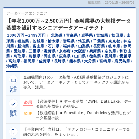
掲載期間：26/06/15～26/08/09
データベースエンジニア
【年収1,000万～2,500万円】金融業界の大規模データ
基盤を設計するシニアデータアーキテクト
1000万円～2499万円
北海道 / 青森県 / 岩手県 / 宮城県 / 秋田県 / 山
形県 / 福島県 / 茨城県 / 栃木県 / 群馬県 / 埼玉県 / 千葉県 / 東京都 / 神奈
川県 / 新潟県 / 富山県 / 石川県 / 福井県 / 山梨県 / 長野県 / 岐阜県 / 静岡
県 / 愛知県 / 三重県 / 滋賀県 / 京都府 / 大阪府 / 兵庫県 / 奈良県 / 和歌山
県 / 鳥取県 / 島根県 / 岡山県 / 広島県 / 山口県 / 徳島県 / 香川県 / 愛媛県
/ 高知県 / 福岡県 / 佐賀県 / 長崎県 / 熊本県 / 大分県 / 宮崎県 / 鹿児島県 /
沖縄県
金融機関向けのデータ基盤・AI活用基盤構築プロジェクトに
おいて、データアーキテクトとしてアーキテクチャ設計から
導入・活用…
仕事
内容
【必須要件】 ■ データ基盤（DWH、Data Lake、デー
必須
タ統合基盤等）の構築…
応募
【歓迎経験】 ■ Snowflake、Databricksを活用したデ
歓迎
資格
ータ基盤の設…
【事業内容】 当社は、「テクノロジーとコミュニティーで金
融の未来を創る」をミッショ…