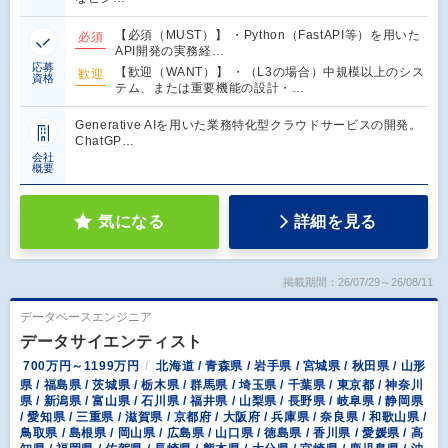
【必須（MUST）】 ・Python（FastAPI等）を用いた
必須
API開発の実務経…
応募
【歓迎（WANT）】 ・（L3の場合）中規模以上のシス
歓迎
資格
テム、または重要機能の設計・…
Generative AIを用いた業務特化型クラウドサービスの開発。
ChatGP…
会社
概要
気になる
詳細を見る
掲載期間：26/07/29～26/08/11
データベースエンジニア
データサイエンティスト
700万円～1199万円
北海道 / 青森県 / 岩手県 / 宮城県 / 秋田県 / 山形
県 / 福島県 / 茨城県 / 栃木県 / 群馬県 / 埼玉県 / 千葉県 / 東京都 / 神奈川
県 / 新潟県 / 富山県 / 石川県 / 福井県 / 山梨県 / 長野県 / 岐阜県 / 静岡県
/ 愛知県 / 三重県 / 滋賀県 / 京都府 / 大阪府 / 兵庫県 / 奈良県 / 和歌山県 /
鳥取県 / 島根県 / 岡山県 / 広島県 / 山口県 / 徳島県 / 香川県 / 愛媛県 / 高