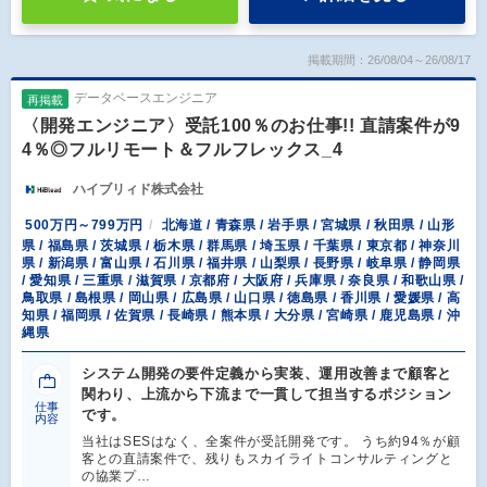
掲載期間：26/08/04～26/08/17
データベースエンジニア
再掲載
〈開発エンジニア〉受託100％のお仕事!! 直請案件が9
4％◎フルリモート＆フルフレックス_4
ハイブリィド株式会社
500万円～799万円
北海道 / 青森県 / 岩手県 / 宮城県 / 秋田県 / 山形
県 / 福島県 / 茨城県 / 栃木県 / 群馬県 / 埼玉県 / 千葉県 / 東京都 / 神奈川
県 / 新潟県 / 富山県 / 石川県 / 福井県 / 山梨県 / 長野県 / 岐阜県 / 静岡県
/ 愛知県 / 三重県 / 滋賀県 / 京都府 / 大阪府 / 兵庫県 / 奈良県 / 和歌山県 /
鳥取県 / 島根県 / 岡山県 / 広島県 / 山口県 / 徳島県 / 香川県 / 愛媛県 / 高
知県 / 福岡県 / 佐賀県 / 長崎県 / 熊本県 / 大分県 / 宮崎県 / 鹿児島県 / 沖
縄県
システム開発の要件定義から実装、運用改善まで顧客と
関わり、上流から下流まで一貫して担当するポジション
仕事
です。
内容
当社はSESはなく、全案件が受託開発です。 うち約94％が顧
客との直請案件で、残りもスカイライトコンサルティングと
の協業プ…