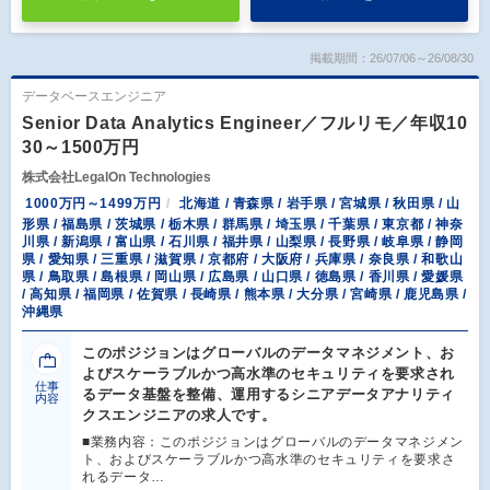
掲載期間：26/07/06～26/08/30
データベースエンジニア
Senior Data Analytics Engineer／フルリモ／年収10
30～1500万円
株式会社LegalOn Technologies
1000万円～1499万円
北海道 / 青森県 / 岩手県 / 宮城県 / 秋田県 / 山
形県 / 福島県 / 茨城県 / 栃木県 / 群馬県 / 埼玉県 / 千葉県 / 東京都 / 神奈
川県 / 新潟県 / 富山県 / 石川県 / 福井県 / 山梨県 / 長野県 / 岐阜県 / 静岡
県 / 愛知県 / 三重県 / 滋賀県 / 京都府 / 大阪府 / 兵庫県 / 奈良県 / 和歌山
県 / 鳥取県 / 島根県 / 岡山県 / 広島県 / 山口県 / 徳島県 / 香川県 / 愛媛県
/ 高知県 / 福岡県 / 佐賀県 / 長崎県 / 熊本県 / 大分県 / 宮崎県 / 鹿児島県 /
沖縄県
このポジジョンはグローバルのデータマネジメント、お
よびスケーラブルかつ高水準のセキュリティを要求され
仕事
るデータ基盤を整備、運用するシニアデータアナリティ
内容
クスエンジニアの求人です。
■業務内容：このポジジョンはグローバルのデータマネジメン
ト、およびスケーラブルかつ高水準のセキュリティを要求さ
れるデータ…