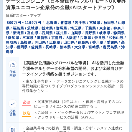
データエンジニア《日本全国からフルリモートOK◆外
資系ユニコーン企業発の金融×AIスタートアップ》
日系ITスタートアップ
800万円～1199万円
北海道 / 青森県 / 岩手県 / 宮城県 / 秋田県 / 山形
県 / 福島県 / 茨城県 / 栃木県 / 群馬県 / 埼玉県 / 千葉県 / 東京都 / 神奈川
県 / 新潟県 / 富山県 / 石川県 / 福井県 / 山梨県 / 長野県 / 岐阜県 / 静岡県
/ 愛知県 / 三重県 / 滋賀県 / 京都府 / 大阪府 / 兵庫県 / 奈良県 / 和歌山県 /
鳥取県 / 島根県 / 岡山県 / 広島県 / 山口県 / 徳島県 / 香川県 / 愛媛県 / 高
知県 / 福岡県 / 佐賀県 / 長崎県 / 熊本県 / 大分県 / 宮崎県 / 鹿児島県 / 沖
縄県
【英語が公用語のグローバルな環境】 AIを活用した金融
予測モデルとデータ分析基盤の開発、および金融向けデ
仕事
ータインフラ構築を担うポジションです。
内容
＜主な仕事内容＞ ・データエンジニアリングと金融データの
専門知識に基づくライブプロダクションシステムの設計 ・要
件収集からシ…
・関連実務経験（5年以上） ・低層～高層までのコン
必須
ピュータサイエンスの構造に関する…
応募
＜ご経験＞ ・ビッグデータおよびアウトオブコア処理
歓迎
資格
・クラウドサービスの活用（AWS…
・金融業界向けの投資・運用・調査・分析・システム連携に