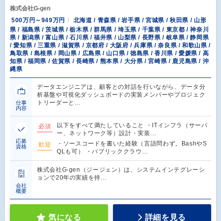
株式会社G-gen
500万円～949万円
北海道 / 青森県 / 岩手県 / 宮城県 / 秋田県 / 山形
県 / 福島県 / 茨城県 / 栃木県 / 群馬県 / 埼玉県 / 千葉県 / 東京都 / 神奈川
県 / 新潟県 / 富山県 / 石川県 / 福井県 / 山梨県 / 長野県 / 岐阜県 / 静岡県
/ 愛知県 / 三重県 / 滋賀県 / 京都府 / 大阪府 / 兵庫県 / 奈良県 / 和歌山県 /
鳥取県 / 島根県 / 岡山県 / 広島県 / 山口県 / 徳島県 / 香川県 / 愛媛県 / 高
知県 / 福岡県 / 佐賀県 / 長崎県 / 熊本県 / 大分県 / 宮崎県 / 鹿児島県 / 沖
縄県
データエンジニアは、顧客との対話を行いながら、データ分
析基盤や可視化ダッシュボードの実装メンバーやプロジェク
トリーダーと…
仕事
内容
以下をすべて満たしていること ・ITインフラ（サーバ
必須
ー、ネットワーク等）設計・実装…
応募
・ソースコードを書いた経験（言語問わず。BashやS
歓迎
資格
QLも可） ・パブリッククラウ…
株式会社G-gen（ジージェン）は、システムインテグレーシ
ョンで20年の実績を持…
会社
概要
気になる
詳細を見る