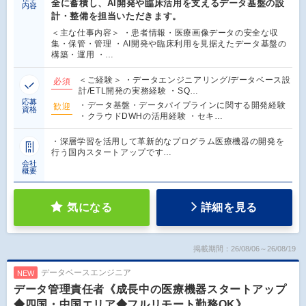
全に蓄積し、AI開発や臨床活用を支えるデータ基盤の設
内容
計・整備を担当いただきます。
＜主な仕事内容＞ ・患者情報・医療画像データの安全な収
集・保管・管理 ・AI開発や臨床利用を見据えたデータ基盤の
構築・運用 ・…
＜ご経験＞ ・データエンジニアリング/データベース設
必須
計/ETL開発の実務経験 ・SQ…
応募
・データ基盤・データパイプラインに関する開発経験
歓迎
資格
・クラウドDWHの活用経験 ・セキ…
・深層学習を活用して革新的なプログラム医療機器の開発を
行う国内スタートアップです…
会社
概要
気になる
詳細を見る
掲載期間：26/08/06～26/08/19
データベースエンジニア
NEW
データ管理責任者《成長中の医療機器スタートアップ
◆四国・中国エリア◆フルリモート勤務OK》