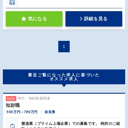
会社
概要
気になる
詳細を見る
1
最近ご覧になった求人に基づいた
オススメ求人
特許・知的財産関連
NEW
知財職
550万円～799万円
奈良県
製造業（プライム上場企業）での募集です。 特許のご経