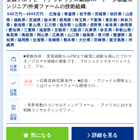
ンジニア/外資ファームの技術組織
600万円～4999万円
北海道 / 青森県 / 岩手県 / 宮城県 / 秋田県 / 山形
県 / 福島県 / 茨城県 / 栃木県 / 群馬県 / 埼玉県 / 千葉県 / 東京都 / 神奈川
県 / 新潟県 / 富山県 / 石川県 / 福井県 / 山梨県 / 長野県 / 岐阜県 / 静岡県
/ 愛知県 / 三重県 / 滋賀県 / 京都府 / 大阪府 / 兵庫県 / 奈良県 / 和歌山県 /
鳥取県 / 島根県 / 岡山県 / 広島県 / 山口県 / 徳島県 / 香川県 / 愛媛県 / 高
知県 / 福岡県 / 佐賀県 / 長崎県 / 熊本県 / 大分県 / 宮崎県 / 鹿児島県 / 沖
縄県
■業務内容： 実装経験からPMまで確実に経験を積んだプロマ
ネ／プロマネ候補の募集です。 プロジェクトマネージャーと
して、プロ…
仕事
内容
＜応募資格/応募条件＞ ■必須： ・アジャイル開発もし
必須
くはウォーターフォール開発での…
応募
資格
・世界有数のコンサルティングファーム ・アメリカにおける
戦略コンサルティングファ…
会社
概要
気になる
詳細を見る