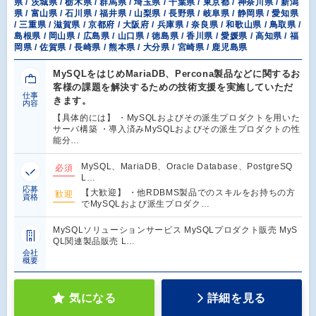
県 / 茨城県 / 栃木県 / 群馬県 / 埼玉県 / 千葉県 / 東京都 / 神奈川県 / 新潟
県 / 富山県 / 石川県 / 福井県 / 山梨県 / 長野県 / 岐阜県 / 静岡県 / 愛知県
/ 三重県 / 滋賀県 / 京都府 / 大阪府 / 兵庫県 / 奈良県 / 和歌山県 / 鳥取県 /
島根県 / 岡山県 / 広島県 / 山口県 / 徳島県 / 香川県 / 愛媛県 / 高知県 / 福
岡県 / 佐賀県 / 長崎県 / 熊本県 / 大分県 / 宮崎県 / 鹿児島県
MySQLをはじめMariaDB、Percona製品などに関するお
客様の課題を解決するための技術支援を実施していただ
仕事
きます。
内容
【具体的には】 ・MySQLおよびその派生プロダクトを用いた
サーバ構築 ・導入済みMySQLおよびその派生プロダクトの性
能分…
MySQL、MariaDB、Oracle Database、PostgreSQ
必須
L…
応募
【大歓迎】 ・他RDBMS製品でのスキルをお持ちの方
歓迎
資格
でMySQLおよび派生プロダク…
MySQLソリューションサービス MySQLプロダクト販売 MyS
QL関連製品販売 L…
会社
概要
気になる
詳細を見る