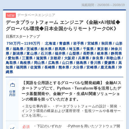
掲載期間：26/08/06～26/08/19
データベースエンジニア
NEW
データプラットフォーム エンジニア《金融×AI領域◆
グローバル環境◆日本全国からリモートワークOK》
日系ITスタートアップ
750万円～1199万円
北海道 / 青森県 / 岩手県 / 宮城県 / 秋田県 / 山形
県 / 福島県 / 茨城県 / 栃木県 / 群馬県 / 埼玉県 / 千葉県 / 東京都 / 神奈川
県 / 新潟県 / 富山県 / 石川県 / 福井県 / 山梨県 / 長野県 / 岐阜県 / 静岡県
/ 愛知県 / 三重県 / 滋賀県 / 京都府 / 大阪府 / 兵庫県 / 奈良県 / 和歌山県 /
鳥取県 / 島根県 / 岡山県 / 広島県 / 山口県 / 徳島県 / 香川県 / 愛媛県 / 高
知県 / 福岡県 / 佐賀県 / 長崎県 / 熊本県 / 大分県 / 宮崎県 / 鹿児島県 / 沖
縄県
【英語を公用語とするグローバルな開発組織】 金融AIス
タートアップにて、Python・Terraform等を活用したデ
仕事
ータ基盤開発や、金融データ・生成AI関連ソリューショ
内容
ンの構築を担っていただきます。
＜主な仕事内容＞ ・データプラットフォームの設計・開発 ・
インフラ環境の構築および運用管理 ・監視ツールや各種サー
ビスを活用し…
・下記のいずれか -Pythonを用いたソフトウェア開
必須