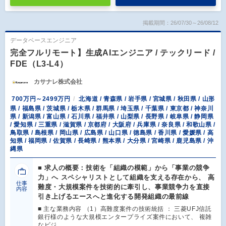
掲載期間：26/07/30～26/08/12
データベースエンジニア
完全フルリモート】生成AIエンジニア / テックリード /
FDE（L3-L4）
カサナレ株式会社
700万円～2499万円
北海道 / 青森県 / 岩手県 / 宮城県 / 秋田県 / 山形
県 / 福島県 / 茨城県 / 栃木県 / 群馬県 / 埼玉県 / 千葉県 / 東京都 / 神奈川
県 / 新潟県 / 富山県 / 石川県 / 福井県 / 山梨県 / 長野県 / 岐阜県 / 静岡県
/ 愛知県 / 三重県 / 滋賀県 / 京都府 / 大阪府 / 兵庫県 / 奈良県 / 和歌山県 /
鳥取県 / 島根県 / 岡山県 / 広島県 / 山口県 / 徳島県 / 香川県 / 愛媛県 / 高
知県 / 福岡県 / 佐賀県 / 長崎県 / 熊本県 / 大分県 / 宮崎県 / 鹿児島県 / 沖
縄県
■ 求人の概要：技術を「組織の模範」から「事業の競争
力」へ スペシャリストとして組織を支える存在から、 高
仕事
難度・大規模案件を技術的に牽引し、事業競争力を直接
内容
引き上げるエースへと進化する開発組織の最前線
■ 主な業務内容 （1）高難度案件の技術統括 ： 三菱UFJ信託
銀行様のような大規模エンタープライズ案件において、 複雑
なビジ…