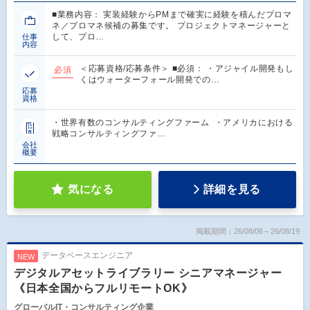
■業務内容： 実装経験からPMまで確実に経験を積んだプロマ
ネ／プロマネ候補の募集です。 プロジェクトマネージャーと
して、プロ…
仕事
内容
＜応募資格/応募条件＞ ■必須： ・アジャイル開発もし
必須
くはウォーターフォール開発での…
応募
資格
・世界有数のコンサルティングファーム ・アメリカにおける
戦略コンサルティングファ…
会社
概要
気になる
詳細を見る
掲載期間：26/08/06～26/08/19
データベースエンジニア
NEW
デジタルアセットライブラリー シニアマネージャー
《日本全国からフルリモートOK》
グローバルIT・コンサルティング企業