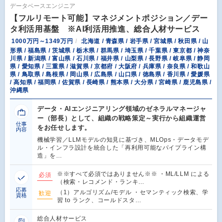
データベースエンジニア
【フルリモート可能】マネジメントポジション／デー
タ利活用基盤 ※AI利活用推進、総合人材サービス
1000万円～1349万円
北海道 / 青森県 / 岩手県 / 宮城県 / 秋田県 / 山
形県 / 福島県 / 茨城県 / 栃木県 / 群馬県 / 埼玉県 / 千葉県 / 東京都 / 神奈
川県 / 新潟県 / 富山県 / 石川県 / 福井県 / 山梨県 / 長野県 / 岐阜県 / 静岡
県 / 愛知県 / 三重県 / 滋賀県 / 京都府 / 大阪府 / 兵庫県 / 奈良県 / 和歌山
県 / 鳥取県 / 島根県 / 岡山県 / 広島県 / 山口県 / 徳島県 / 香川県 / 愛媛県
/ 高知県 / 福岡県 / 佐賀県 / 長崎県 / 熊本県 / 大分県 / 宮崎県 / 鹿児島県 /
沖縄県
データ・AIエンジニアリング領域のゼネラルマネージャ
ー（部長）として、組織の戦略策定～実行から組織運営
仕事
をお任せします。
内容
機械学習／LLMモデルの知見に基づき、MLOps・データモデ
ル・インフラ設計を統合した「再利用可能なパイプライン構
造」を…
※※すべて必須ではありません※※ ・ML/LLM による
必須
（検索・レコメンド・ランキ…
応募
（1）アルゴリズム/モデル ・セマンティック検索、学
歓迎
資格
習 to ランク、コールドスタ…
総合人材サービス