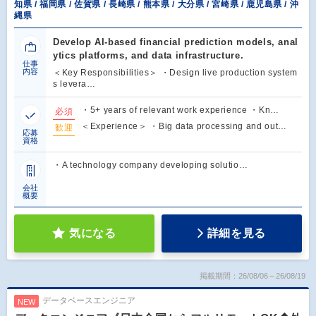
知県 / 福岡県 / 佐賀県 / 長崎県 / 熊本県 / 大分県 / 宮崎県 / 鹿児島県 / 沖
縄県
Develop AI-based financial prediction models, anal
ytics platforms, and data infrastructure.
仕事
内容
＜Key Responsibilities＞ ・Design live production system
s levera…
・5+ years of relevant work experience ・Kn…
必須
＜Experience＞ ・Big data processing and out…
歓迎
応募
資格
・A technology company developing solutio…
会社
概要
気になる
詳細を見る
掲載期間：26/08/06～26/08/19
データベースエンジニア
NEW