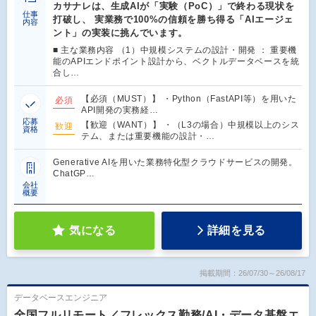
カサナレは、生成AIが「実験（PoC）」で終わる現状を
仕事
打破し、 実業務で100%の信頼を勝ち得る「AIエージェ
内容
ント」の実装に挑んでいます。
■ 主な業務内容 （1）中規模システムの設計・開発 ： 重要機
能のAPIエンドポイント設計から、ベクトルデータベースを統
合し…
【必須（MUST）】 ・Python（FastAPI等）を用いた
必須
API開発の実務経…
応募
【歓迎（WANT）】 ・（L3の場合）中規模以上のシス
歓迎
資格
テム、または重要機能の設計・…
Generative AIを用いた業務特化型クラウドサービスの開発。
ChatGP…
会社
概要
気になる
詳細を見る
掲載期間：26/07/30～26/08/17
データベースエンジニア
全国フルリモート／フレックス勤務/AI・データ基盤エ