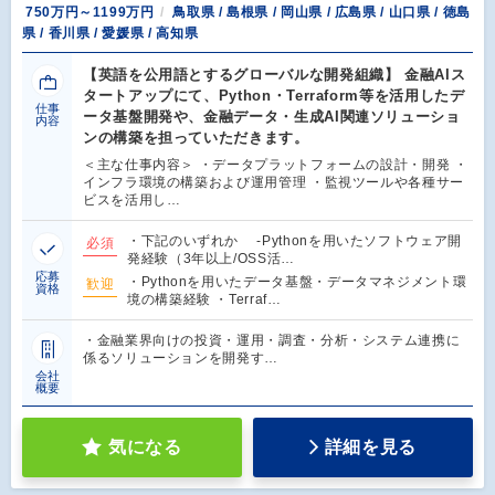
750万円～1199万円
鳥取県 / 島根県 / 岡山県 / 広島県 / 山口県 / 徳島
県 / 香川県 / 愛媛県 / 高知県
【英語を公用語とするグローバルな開発組織】 金融AIス
タートアップにて、Python・Terraform等を活用したデ
仕事
ータ基盤開発や、金融データ・生成AI関連ソリューショ
内容
ンの構築を担っていただきます。
＜主な仕事内容＞ ・データプラットフォームの設計・開発 ・
インフラ環境の構築および運用管理 ・監視ツールや各種サー
ビスを活用し…
・下記のいずれか -Pythonを用いたソフトウェア開
必須
発経験（3年以上/OSS活…
応募
・Pythonを用いたデータ基盤・データマネジメント環
歓迎
資格
境の構築経験 ・Terraf…
・金融業界向けの投資・運用・調査・分析・システム連携に
係るソリューションを開発す…
会社
概要
気になる
詳細を見る