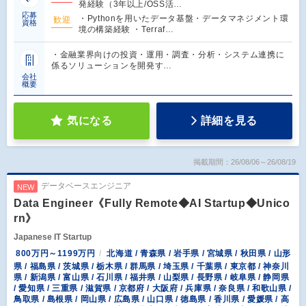
発経験（3年以上/OSS活…
応募
・Pythonを用いたデータ基盤・データマネジメント環
歓迎
資格
境の構築経験 ・Terraf…
・金融業界向けの投資・運用・調査・分析・システム連携に
係るソリューションを開発す…
会社
概要
気になる
詳細を見る
掲載期間：26/08/06～26/08/19
データベースエンジニア
NEW
Data Engineer《Fully Remote◆AI Startup◆Unico
rn》
Japanese IT Startup
800万円～1199万円
北海道 / 青森県 / 岩手県 / 宮城県 / 秋田県 / 山形
県 / 福島県 / 茨城県 / 栃木県 / 群馬県 / 埼玉県 / 千葉県 / 東京都 / 神奈川
県 / 新潟県 / 富山県 / 石川県 / 福井県 / 山梨県 / 長野県 / 岐阜県 / 静岡県
/ 愛知県 / 三重県 / 滋賀県 / 京都府 / 大阪府 / 兵庫県 / 奈良県 / 和歌山県 /
鳥取県 / 島根県 / 岡山県 / 広島県 / 山口県 / 徳島県 / 香川県 / 愛媛県 / 高