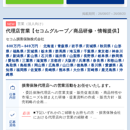
掲載期間：26/08/07～26/08/20
営業（法人向け）
NEW
代理店営業【セコムグループ／商品研修・情報提供】
セコム損害保険株式会社
600万円～849万円
北海道 / 青森県 / 岩手県 / 宮城県 / 秋田県 / 山形
県 / 福島県 / 茨城県 / 栃木県 / 群馬県 / 埼玉県 / 千葉県 / 東京都 / 神奈川
県 / 新潟県 / 富山県 / 石川県 / 福井県 / 山梨県 / 長野県 / 岐阜県 / 静岡県
/ 愛知県 / 三重県 / 滋賀県 / 京都府 / 大阪府 / 兵庫県 / 奈良県 / 和歌山県 /
鳥取県 / 島根県 / 岡山県 / 広島県 / 山口県 / 徳島県 / 香川県 / 愛媛県 / 高
知県 / 福岡県 / 佐賀県 / 長崎県 / 熊本県 / 大分県 / 宮崎県 / 鹿児島県 / 沖
縄県
損害保険代理店への営業活動をお任せいたします。
・委託保険代理店への営業支援・販売促進活動 ・商品特性や
仕事
市場ニーズを踏まえた研修・提案資料の作成 ・販売方針・販
内容
売戦略の企画…
■下記いずれかのご経験をお持ちの方 ・損害保険会社
必須
における代理店向け営業の経験者 ・…
応募
資格