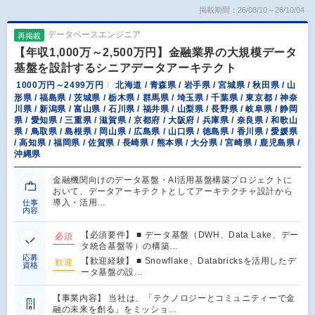
掲載期間：26/08/10～26/10/04
データベースエンジニア
再掲載
【年収1,000万～2,500万円】金融業界の大規模データ
基盤を設計するシニアデータアーキテクト
1000万円～2499万円
北海道 / 青森県 / 岩手県 / 宮城県 / 秋田県 / 山
形県 / 福島県 / 茨城県 / 栃木県 / 群馬県 / 埼玉県 / 千葉県 / 東京都 / 神奈
川県 / 新潟県 / 富山県 / 石川県 / 福井県 / 山梨県 / 長野県 / 岐阜県 / 静岡
県 / 愛知県 / 三重県 / 滋賀県 / 京都府 / 大阪府 / 兵庫県 / 奈良県 / 和歌山
県 / 鳥取県 / 島根県 / 岡山県 / 広島県 / 山口県 / 徳島県 / 香川県 / 愛媛県
/ 高知県 / 福岡県 / 佐賀県 / 長崎県 / 熊本県 / 大分県 / 宮崎県 / 鹿児島県 /
沖縄県
金融機関向けのデータ基盤・AI活用基盤構築プロジェクトに
おいて、データアーキテクトとしてアーキテクチャ設計から
導入・活用…
仕事
内容
【必須要件】 ■ データ基盤（DWH、Data Lake、デー
必須
タ統合基盤等）の構築…
応募
【歓迎経験】 ■ Snowflake、Databricksを活用したデ
歓迎
資格
ータ基盤の設…
【事業内容】 当社は、「テクノロジーとコミュニティーで金
融の未来を創る」をミッショ…