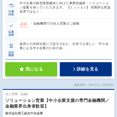
中小企業の経営課題解決に向けた事業性融資・ソリューショ
ン提案を担っていただきます。 【ミッション】 短期的な収益
追求ではなく…
仕事
内容
・金融機関での法人営業のご経験
必須
応募
資格
政府との共同出資にて設立された、日本でも珍しい「中小企
業による中小企業のための金…
会社
概要
気になる
詳細を見る
掲載期間：26/07/31～26/08/20
法人営業（金融）
ソリューション営業【中小企業支援の専門金融機関／
金融業界出身者歓迎】
株式会社商工組合中央金庫