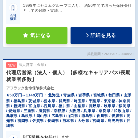
1998年にセコムグループに入り、 約50年間で培った保険会社
としての経験・実績…
会社
概要
気になる
詳細を見る
掲載期間：26/08/07～26/08/20
法人営業（金融）
NEW
代理店営業（法人・個人）【多様なキャリアパス/長期
就業者多数】
アフラック生命保険株式会社
650万円～1349万円
北海道 / 青森県 / 岩手県 / 宮城県 / 秋田県 / 山形
県 / 福島県 / 茨城県 / 栃木県 / 群馬県 / 埼玉県 / 千葉県 / 東京都 / 神奈川
県 / 新潟県 / 富山県 / 石川県 / 福井県 / 山梨県 / 長野県 / 岐阜県 / 静岡県
/ 愛知県 / 三重県 / 滋賀県 / 京都府 / 大阪府 / 兵庫県 / 奈良県 / 和歌山県 /
鳥取県 / 島根県 / 岡山県 / 広島県 / 山口県 / 徳島県 / 香川県 / 愛媛県 / 高
知県 / 福岡県 / 佐賀県 / 長崎県 / 熊本県 / 大分県 / 宮崎県 / 鹿児島県 / 沖
縄県
以下業務をお任せします。