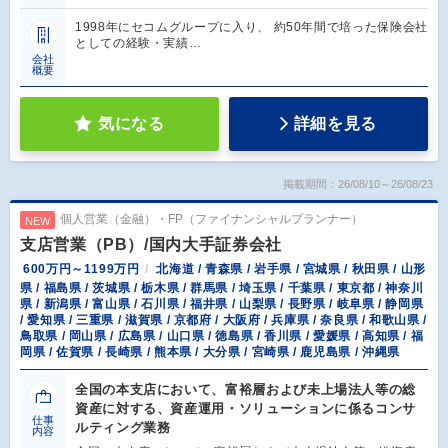
1998年にセコムグループに入り、 約50年間で培った保険会社
としての経験・実績…
会社
概要
気になる
詳細を見る
掲載期間：26/08/10～26/08/23
個人営業（金融）・FP（ファイナンシャルプランナー）
NEW
支店営業（PB）/国内大手証券会社
600万円～1199万円
北海道 / 青森県 / 岩手県 / 宮城県 / 秋田県 / 山形
県 / 福島県 / 茨城県 / 栃木県 / 群馬県 / 埼玉県 / 千葉県 / 東京都 / 神奈川
県 / 新潟県 / 富山県 / 石川県 / 福井県 / 山梨県 / 長野県 / 岐阜県 / 静岡県
/ 愛知県 / 三重県 / 滋賀県 / 京都府 / 大阪府 / 兵庫県 / 奈良県 / 和歌山県 /
鳥取県 / 岡山県 / 広島県 / 山口県 / 徳島県 / 香川県 / 愛媛県 / 高知県 / 福
岡県 / 佐賀県 / 長崎県 / 熊本県 / 大分県 / 宮崎県 / 鹿児島県 / 沖縄県
全国の本支店において、富裕層および未上場法人等の総
資産に対する、資産運用・ソリューションに係るコンサ
仕事
ルティング業務
内容