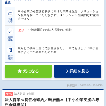
縄県
中小企業の経営課題解決に向けた事業性融資・ソリューショ
ン提案を担っていただきます。 ■ミッション 短期的な収益追
求ではなく、…
仕事
内容
・金融機関での法人営業のご経験
必須
応募
資格
政府との共同出資にて設立された、日本でも珍しい「中小企
業による中小企業のための金…
会社
概要
気になる
詳細を見る
掲載期間：26/08/07～26/08/20
法人営業（金融）
NEW
法人営業≪初任地確約／転居無≫【中小企業支援の専
門金融機関】