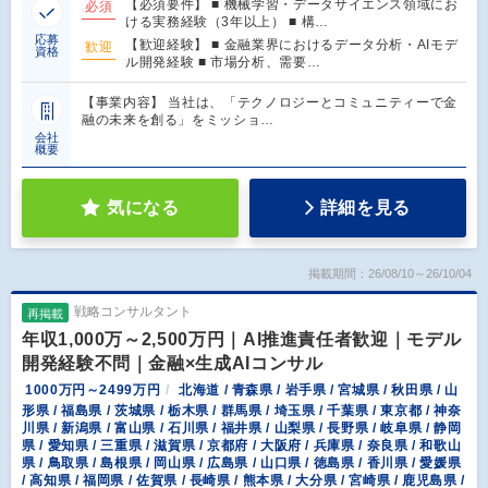
【必須要件】 ■ 機械学習・データサイエンス領域にお
必須
ける実務経験（3年以上） ■ 構…
応募
【歓迎経験】 ■ 金融業界におけるデータ分析・AIモデ
歓迎
資格
ル開発経験 ■ 市場分析、需要…
【事業内容】 当社は、「テクノロジーとコミュニティーで金
融の未来を創る」をミッショ…
会社
概要
気になる
詳細を見る
掲載期間：26/08/10～26/10/04
戦略コンサルタント
再掲載
年収1,000万～2,500万円｜AI推進責任者歓迎｜モデル
開発経験不問｜金融×生成AIコンサル
1000万円～2499万円
北海道 / 青森県 / 岩手県 / 宮城県 / 秋田県 / 山
形県 / 福島県 / 茨城県 / 栃木県 / 群馬県 / 埼玉県 / 千葉県 / 東京都 / 神奈
川県 / 新潟県 / 富山県 / 石川県 / 福井県 / 山梨県 / 長野県 / 岐阜県 / 静岡
県 / 愛知県 / 三重県 / 滋賀県 / 京都府 / 大阪府 / 兵庫県 / 奈良県 / 和歌山
県 / 鳥取県 / 島根県 / 岡山県 / 広島県 / 山口県 / 徳島県 / 香川県 / 愛媛県
/ 高知県 / 福岡県 / 佐賀県 / 長崎県 / 熊本県 / 大分県 / 宮崎県 / 鹿児島県 /