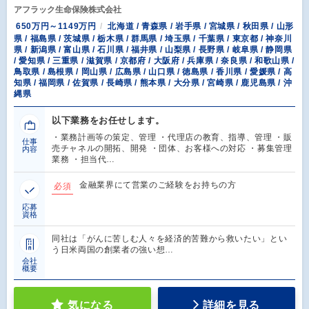
アフラック生命保険株式会社
650万円～1149万円
北海道 / 青森県 / 岩手県 / 宮城県 / 秋田県 / 山形
県 / 福島県 / 茨城県 / 栃木県 / 群馬県 / 埼玉県 / 千葉県 / 東京都 / 神奈川
県 / 新潟県 / 富山県 / 石川県 / 福井県 / 山梨県 / 長野県 / 岐阜県 / 静岡県
/ 愛知県 / 三重県 / 滋賀県 / 京都府 / 大阪府 / 兵庫県 / 奈良県 / 和歌山県 /
鳥取県 / 島根県 / 岡山県 / 広島県 / 山口県 / 徳島県 / 香川県 / 愛媛県 / 高
知県 / 福岡県 / 佐賀県 / 長崎県 / 熊本県 / 大分県 / 宮崎県 / 鹿児島県 / 沖
縄県
以下業務をお任せします。
・業務計画等の策定、管理 ・代理店の教育、指導、管理 ・販
仕事
売チャネルの開拓、開発 ・団体、お客様への対応 ・募集管理
内容
業務 ・担当代…
金融業界にて営業のご経験をお持ちの方
必須
応募
資格
同社は「がんに苦しむ人々を経済的苦難から救いたい」とい
う日米両国の創業者の強い想…
会社
概要
気になる
詳細を見る