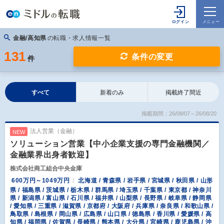
金融/高知県
の転職・求人情報一覧
131
条件の変更
件
すべて
新着のみ
掲載終了間近
掲載期間：26/08/07～26/08/20
法人営業（金融）
NEW
ソリューション営業【中小企業支援の専門金融機関／
金融業界出身者歓迎】
株式会社商工組合中央金庫
600万円～1049万円
北海道 / 青森県 / 岩手県 / 宮城県 / 秋田県 / 山形
県 / 福島県 / 茨城県 / 栃木県 / 群馬県 / 埼玉県 / 千葉県 / 東京都 / 神奈川
県 / 新潟県 / 富山県 / 石川県 / 福井県 / 山梨県 / 長野県 / 岐阜県 / 静岡県
/ 愛知県 / 三重県 / 滋賀県 / 京都府 / 大阪府 / 兵庫県 / 奈良県 / 和歌山県 /
鳥取県 / 島根県 / 岡山県 / 広島県 / 山口県 / 徳島県 / 香川県 / 愛媛県 / 高
知県 / 福岡県 / 佐賀県 / 長崎県 / 熊本県 / 大分県 / 宮崎県 / 鹿児島県 / 沖