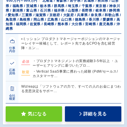
600万円～999万円
北海道 / 青森県 / 岩手県 / 宮城県 / 秋田県 / 山形
県 / 福島県 / 茨城県 / 栃木県 / 群馬県 / 埼玉県 / 千葉県 / 東京都 / 神奈川
県 / 新潟県 / 富山県 / 石川県 / 福井県 / 山梨県 / 長野県 / 岐阜県 / 静岡県
/ 愛知県 / 三重県 / 滋賀県 / 京都府 / 大阪府 / 兵庫県 / 奈良県 / 和歌山県 /
鳥取県 / 島根県 / 岡山県 / 広島県 / 山口県 / 徳島県 / 香川県 / 愛媛県 / 高
知県 / 福岡県 / 佐賀県 / 長崎県 / 熊本県 / 大分県 / 宮崎県 / 鹿児島県 / 沖
縄県
▪️ミッション プロダクトマネージャーポジションのマネージャ
ーレイヤー候補として、レポート先であるCPOを含む経営
陣・エン…
仕事
内容
・プロダクトマネジメントの実務経験3-5年以上 ・ユ
必須
ーザーヒアリングに基づいたプロ…
応募
・Vertical SaaS事業に携わった経験 (PdM/セールス/
歓迎
資格
カスタマーサ…
Wizleapは「ソフトウェアの力で、すべての人のお金にまつわ
る意思決定をサポー…
会社
概要
気になる
詳細を見る