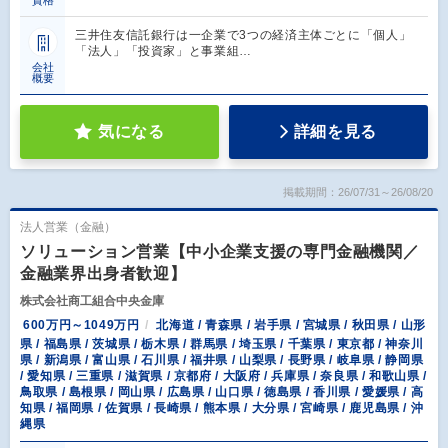
資格
三井住友信託銀行は一企業で3つの経済主体ごとに「個人」
「法人」「投資家」と事業組…
会社
概要
気になる
詳細を見る
掲載期間：26/07/31～26/08/20
法人営業（金融）
ソリューション営業【中小企業支援の専門金融機関／
金融業界出身者歓迎】
株式会社商工組合中央金庫
600万円～1049万円
北海道 / 青森県 / 岩手県 / 宮城県 / 秋田県 / 山形
県 / 福島県 / 茨城県 / 栃木県 / 群馬県 / 埼玉県 / 千葉県 / 東京都 / 神奈川
県 / 新潟県 / 富山県 / 石川県 / 福井県 / 山梨県 / 長野県 / 岐阜県 / 静岡県
/ 愛知県 / 三重県 / 滋賀県 / 京都府 / 大阪府 / 兵庫県 / 奈良県 / 和歌山県 /
鳥取県 / 島根県 / 岡山県 / 広島県 / 山口県 / 徳島県 / 香川県 / 愛媛県 / 高
知県 / 福岡県 / 佐賀県 / 長崎県 / 熊本県 / 大分県 / 宮崎県 / 鹿児島県 / 沖
縄県