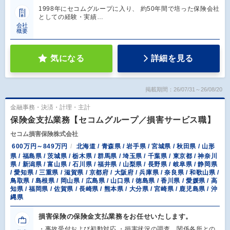
1998年にセコムグループに入り、 約50年間で培った保険会社
としての経験・実績…
会社
概要
気になる
詳細を見る
掲載期間：26/07/31～26/08/20
金融事務・決済・計理・主計
保険金支払業務【セコムグループ／損害サービス職】
セコム損害保険株式会社
600万円～849万円
北海道 / 青森県 / 岩手県 / 宮城県 / 秋田県 / 山形
県 / 福島県 / 茨城県 / 栃木県 / 群馬県 / 埼玉県 / 千葉県 / 東京都 / 神奈川
県 / 新潟県 / 富山県 / 石川県 / 福井県 / 山梨県 / 長野県 / 岐阜県 / 静岡県
/ 愛知県 / 三重県 / 滋賀県 / 京都府 / 大阪府 / 兵庫県 / 奈良県 / 和歌山県 /
鳥取県 / 島根県 / 岡山県 / 広島県 / 山口県 / 徳島県 / 香川県 / 愛媛県 / 高
知県 / 福岡県 / 佐賀県 / 長崎県 / 熊本県 / 大分県 / 宮崎県 / 鹿児島県 / 沖
縄県
損害保険の保険金支払業務をお任せいたします。
・事故受付および初動対応 ・損害状況の調査、関係各所との