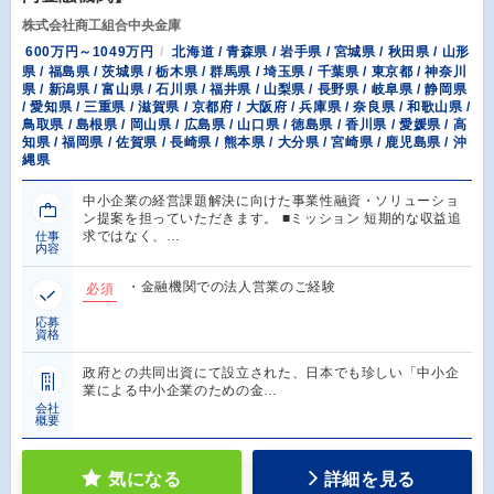
株式会社商工組合中央金庫
600万円～1049万円
北海道 / 青森県 / 岩手県 / 宮城県 / 秋田県 / 山形
県 / 福島県 / 茨城県 / 栃木県 / 群馬県 / 埼玉県 / 千葉県 / 東京都 / 神奈川
県 / 新潟県 / 富山県 / 石川県 / 福井県 / 山梨県 / 長野県 / 岐阜県 / 静岡県
/ 愛知県 / 三重県 / 滋賀県 / 京都府 / 大阪府 / 兵庫県 / 奈良県 / 和歌山県 /
鳥取県 / 島根県 / 岡山県 / 広島県 / 山口県 / 徳島県 / 香川県 / 愛媛県 / 高
知県 / 福岡県 / 佐賀県 / 長崎県 / 熊本県 / 大分県 / 宮崎県 / 鹿児島県 / 沖
縄県
中小企業の経営課題解決に向けた事業性融資・ソリューショ
ン提案を担っていただきます。 ■ミッション 短期的な収益追
求ではなく、…
仕事
内容
・金融機関での法人営業のご経験
必須
応募
資格
政府との共同出資にて設立された、日本でも珍しい「中小企
業による中小企業のための金…
会社
概要
気になる
詳細を見る