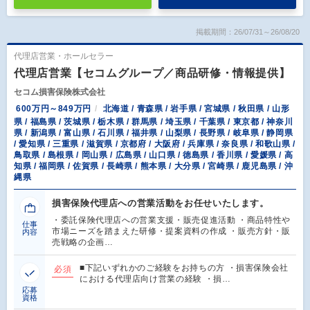
掲載期間：26/07/31～26/08/20
代理店営業・ホールセラー
代理店営業【セコムグループ／商品研修・情報提供】
セコム損害保険株式会社
600万円～849万円
北海道 / 青森県 / 岩手県 / 宮城県 / 秋田県 / 山形
県 / 福島県 / 茨城県 / 栃木県 / 群馬県 / 埼玉県 / 千葉県 / 東京都 / 神奈川
県 / 新潟県 / 富山県 / 石川県 / 福井県 / 山梨県 / 長野県 / 岐阜県 / 静岡県
/ 愛知県 / 三重県 / 滋賀県 / 京都府 / 大阪府 / 兵庫県 / 奈良県 / 和歌山県 /
鳥取県 / 島根県 / 岡山県 / 広島県 / 山口県 / 徳島県 / 香川県 / 愛媛県 / 高
知県 / 福岡県 / 佐賀県 / 長崎県 / 熊本県 / 大分県 / 宮崎県 / 鹿児島県 / 沖
縄県
損害保険代理店への営業活動をお任せいたします。
・委託保険代理店への営業支援・販売促進活動 ・商品特性や
仕事
市場ニーズを踏まえた研修・提案資料の作成 ・販売方針・販
内容
売戦略の企画…
■下記いずれかのご経験をお持ちの方 ・損害保険会社
必須
における代理店向け営業の経験 ・損…
応募
資格