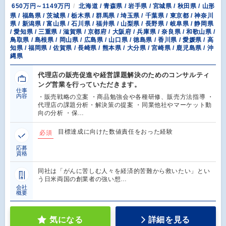
650万円～1149万円
北海道 / 青森県 / 岩手県 / 宮城県 / 秋田県 / 山形
県 / 福島県 / 茨城県 / 栃木県 / 群馬県 / 埼玉県 / 千葉県 / 東京都 / 神奈川
県 / 新潟県 / 富山県 / 石川県 / 福井県 / 山梨県 / 長野県 / 岐阜県 / 静岡県
/ 愛知県 / 三重県 / 滋賀県 / 京都府 / 大阪府 / 兵庫県 / 奈良県 / 和歌山県 /
鳥取県 / 島根県 / 岡山県 / 広島県 / 山口県 / 徳島県 / 香川県 / 愛媛県 / 高
知県 / 福岡県 / 佐賀県 / 長崎県 / 熊本県 / 大分県 / 宮崎県 / 鹿児島県 / 沖
縄県
代理店の販売促進や経営課題解決のためのコンサルティ
ング営業を行っていただきます。
仕事
内容
・販売戦略の立案 ・商品勉強会や各種研修、販売方法指導 ・
代理店の課題分析・解決策の提案 ・同業他社やマーケット動
向の分析 ・保…
目標達成に向けた数値責任をおった経験
必須
応募
資格
同社は「がんに苦しむ人々を経済的苦難から救いたい」とい
う日米両国の創業者の強い想…
会社
概要
気になる
詳細を見る