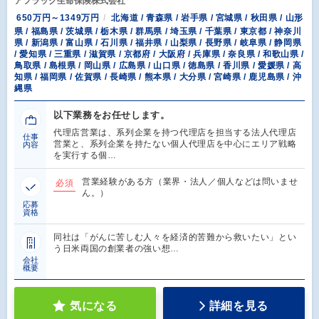
アフラック生命保険株式会社
650万円～1349万円
北海道 / 青森県 / 岩手県 / 宮城県 / 秋田県 / 山形
県 / 福島県 / 茨城県 / 栃木県 / 群馬県 / 埼玉県 / 千葉県 / 東京都 / 神奈川
県 / 新潟県 / 富山県 / 石川県 / 福井県 / 山梨県 / 長野県 / 岐阜県 / 静岡県
/ 愛知県 / 三重県 / 滋賀県 / 京都府 / 大阪府 / 兵庫県 / 奈良県 / 和歌山県 /
鳥取県 / 島根県 / 岡山県 / 広島県 / 山口県 / 徳島県 / 香川県 / 愛媛県 / 高
知県 / 福岡県 / 佐賀県 / 長崎県 / 熊本県 / 大分県 / 宮崎県 / 鹿児島県 / 沖
縄県
以下業務をお任せします。
代理店営業は、系列企業を持つ代理店を担当する法人代理店
仕事
営業と、系列企業を持たない個人代理店を中心にエリア戦略
内容
を実行する個…
営業経験がある方（業界・法人／個人などは問いませ
必須
ん。）
応募
資格
同社は「がんに苦しむ人々を経済的苦難から救いたい」とい
う日米両国の創業者の強い想…
会社
概要
気になる
詳細を見る