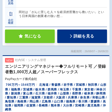
応募
資格
同社は「がんに苦しむ人々を経済的苦難から救いたい」とい
う日米両国の創業者の強い想…
会社
概要
気になる
詳細を見る
掲載期間：26/08/07～26/08/20
社内SE・システム管理
NEW
エンジニアリングマネジャー◆フルリモート可 ／登録
者数1,000万人超／スーパーフレックス
PayPayカード株式会社
700万円～1549万円
北海道 / 青森県 / 岩手県 / 宮城県 / 秋田県 / 山形
県 / 福島県 / 茨城県 / 栃木県 / 群馬県 / 埼玉県 / 千葉県 / 東京都 / 神奈川
県 / 新潟県 / 富山県 / 石川県 / 福井県 / 山梨県 / 長野県 / 岐阜県 / 静岡県
/ 愛知県 / 三重県 / 滋賀県 / 京都府 / 大阪府 / 兵庫県 / 奈良県 / 和歌山県 /
鳥取県 / 島根県 / 岡山県 / 広島県 / 山口県 / 徳島県 / 香川県 / 愛媛県 / 高
知県 / 福岡県 / 佐賀県 / 長崎県 / 熊本県 / 大分県 / 宮崎県 / 鹿児島県 / 沖
縄県