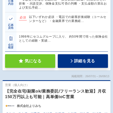
仕事
折衝 ・示談交渉、保険金支払可否の判断 ・支払金額の算出お
内容
よび支払手続…
以下いずれか必須 ・電話での顧客折衝経験（コールセ
必須
ンターなど） ・金融業界での業務経…
応募
資格
1998年にセコムグループに入り、 約50年間で培った保険会社
としての経験・実績…
会社
概要
気になる
詳細を見る
掲載期間：26/07/31～26/08/13
営業（個人向け）
【完全在宅/副業ok/業務委託/フリーランス歓迎】月収
150万円以上も可能｜高単価toC営業
株式会社よりみち