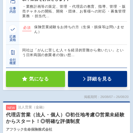
・業務計画等の策定、管理 ・代理店の教育、指導、管理 ・販
仕事
売チャネルの開拓、開発 ・団体、お客様への対応 ・募集管理
内容
業務 ・担当代…
保険営業経験をお持ちの方（生保・損保等は問いませ
必須
ん）
応募
資格
同社は「がんに苦しむ人々を経済的苦難から救いたい」とい
う日米両国の創業者の強い想…
会社
概要
気になる
詳細を見る
掲載期間：26/08/07～26/08/20
法人営業（金融）
NEW
代理店営業（法人・個人）◎初任地考慮◎営業未経験
からスタート！◎明確な評価制度
アフラック生命保険株式会社