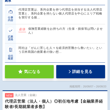
縄県
代理店営業は、系列企業を持つ代理店を担当する法人代理店
営業と、系列企業を持たない個人代理店を中心にエリア戦略
を実行する個…
仕事
内容
保険営業経験をお持ちの方（生保・損保等は問いませ
必須
ん）
応募
資格
同社は「がんに苦しむ人々を経済的苦難から救いたい」とい
う日米両国の創業者の強い想…
会社
概要
気になる
詳細を見る
掲載期間：26/08/07～26/08/20
法人営業（金融）
NEW
代理店営業（法人・個人）◎初任地考慮【金融業界経
験者/長期就業者多数】