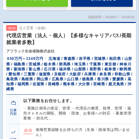
掲載期間：26/08/07～26/08/20
法人営業（金融）
NEW
代理店営業（法人・個人）【多様なキャリアパス/長期
就業者多数】
アフラック生命保険株式会社
650万円～1349万円
北海道 / 青森県 / 岩手県 / 宮城県 / 秋田県 / 山形
県 / 福島県 / 茨城県 / 栃木県 / 群馬県 / 埼玉県 / 千葉県 / 東京都 / 神奈川
県 / 新潟県 / 富山県 / 石川県 / 福井県 / 山梨県 / 長野県 / 岐阜県 / 静岡県
/ 愛知県 / 三重県 / 滋賀県 / 京都府 / 大阪府 / 兵庫県 / 奈良県 / 和歌山県 /
鳥取県 / 島根県 / 岡山県 / 広島県 / 山口県 / 徳島県 / 香川県 / 愛媛県 / 高
知県 / 福岡県 / 佐賀県 / 長崎県 / 熊本県 / 大分県 / 宮崎県 / 鹿児島県 / 沖
縄県
以下業務をお任せします。
・業務計画等の策定、管理 ・代理店の教育、指導、管理 ・販
仕事
売チャネルの開拓、開発 ・団体、お客様への対応 ・募集管理
内容
業務 ・担当代…
保険営業経験をお持ちの方（生保・損保等は問いませ
必須
ん）