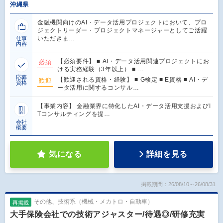
沖縄県
金融機関向けのAI・データ活用プロジェクトにおいて、プロ
ジェクトリーダー・プロジェクトマネージャーとしてご活躍
いただきま…
仕事
内容
【必須要件】 ■ AI・データ活用関連プロジェクトにお
必須
ける実務経験（3年以上） ■ …
応募
【歓迎される資格・経験】 ■ G検定 ■ E資格 ■ AI・デ
歓迎
資格
ータ活用に関するコンサル…
【事業内容】 金融業界に特化したAI・データ活用支援およびI
Tコンサルティングを提…
会社
概要
気になる
詳細を見る
掲載期間：26/08/10～26/08/31
その他、技術系（機械・メカトロ・自動車）
再掲載
大手保険会社での技術アジャスター/待遇◎/研修充実