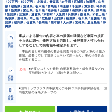
400万円～699万円
北海道 / 青森県 / 岩手県 / 宮城県 / 秋田県 / 山形
県 / 福島県 / 茨城県 / 栃木県 / 群馬県 / 埼玉県 / 千葉県 / 東京都 / 神奈川
県 / 新潟県 / 富山県 / 石川県 / 福井県 / 山梨県 / 長野県 / 岐阜県 / 静岡県
/ 愛知県 / 三重県 / 滋賀県 / 京都府 / 大阪府 / 兵庫県 / 奈良県 / 和歌山県 /
鳥取県 / 島根県 / 岡山県 / 広島県 / 山口県 / 徳島県 / 香川県 / 愛媛県 / 高
知県 / 福岡県 / 佐賀県 / 長崎県 / 熊本県 / 大分県 / 宮崎県 / 鹿児島県 / 沖
縄県
事故による報告の内容と車の損傷の確認など車両の損害
を入念に調べ、修理方法を判断し、修理業者と打ち合わ
仕事
せするなどして損害額を確定させます。
内容
⒈事故内容と車両損傷の整合性調査 報告の内容と車の損傷の
確認。必要に応じて現場に出向いて調べたり、車の損傷具合
を精査するこ…
■必要なスキルや経験 自動車整備士・鈑金塗装などの
必須
実務経験がある方（経験年数は問い…
応募
資格
■国内トップクラスの事故対応力を持つ大手損害保険会社 ・国
内最大級の保険グループの…
会社
概要