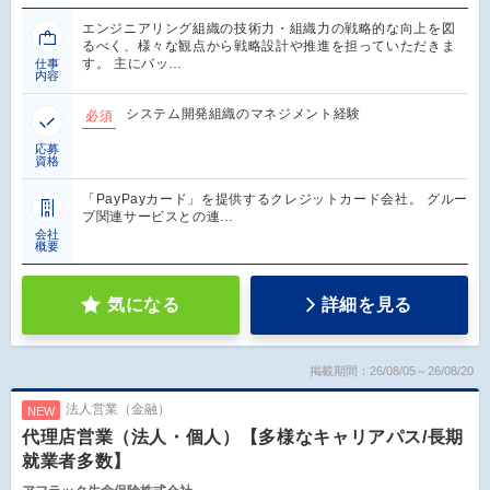
エンジニアリング組織の技術力・組織力の戦略的な向上を図
るべく、様々な観点から戦略設計や推進を担っていただきま
す。 主にバッ…
仕事
内容
システム開発組織のマネジメント経験
必須
応募
資格
「PayPayカード」を提供するクレジットカード会社。 グルー
プ関連サービスとの連…
会社
概要
気になる
詳細を見る
掲載期間：26/08/05～26/08/20
法人営業（金融）
NEW
代理店営業（法人・個人）【多様なキャリアパス/長期
就業者多数】