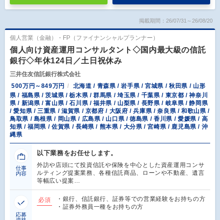
掲載期間：26/07/31～26/08/20
個人営業（金融）・FP（ファイナンシャルプランナー）
個人向け資産運用コンサルタント◇国内最大級の信託
銀行◇年休124日／土日祝休み
三井住友信託銀行株式会社
500万円～849万円
北海道 / 青森県 / 岩手県 / 宮城県 / 秋田県 / 山形
県 / 福島県 / 茨城県 / 栃木県 / 群馬県 / 埼玉県 / 千葉県 / 東京都 / 神奈川
県 / 新潟県 / 富山県 / 石川県 / 福井県 / 山梨県 / 長野県 / 岐阜県 / 静岡県
/ 愛知県 / 三重県 / 滋賀県 / 京都府 / 大阪府 / 兵庫県 / 奈良県 / 和歌山県 /
鳥取県 / 島根県 / 岡山県 / 広島県 / 山口県 / 徳島県 / 香川県 / 愛媛県 / 高
知県 / 福岡県 / 佐賀県 / 長崎県 / 熊本県 / 大分県 / 宮崎県 / 鹿児島県 / 沖
縄県
以下業務をお任せします。
外訪や店頭にて投資信託や保険を中心とした資産運用コンサ
仕事
ルティング提案業務、各種信託商品、ローンや不動産、遺言
内容
等幅広い提案…
・銀行、信託銀行、証券等での営業経験をお持ちの方
必須
・証券外務員一種をお持ちの方
応募