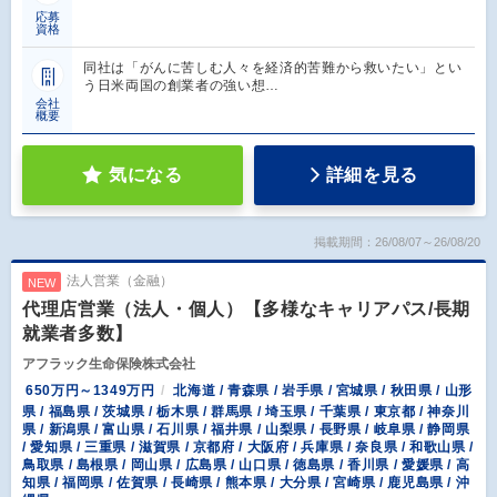
応募
資格
同社は「がんに苦しむ人々を経済的苦難から救いたい」とい
う日米両国の創業者の強い想…
会社
概要
気になる
詳細を見る
掲載期間：26/08/07～26/08/20
法人営業（金融）
NEW
代理店営業（法人・個人）【多様なキャリアパス/長期
就業者多数】
アフラック生命保険株式会社
650万円～1349万円
北海道 / 青森県 / 岩手県 / 宮城県 / 秋田県 / 山形
県 / 福島県 / 茨城県 / 栃木県 / 群馬県 / 埼玉県 / 千葉県 / 東京都 / 神奈川
県 / 新潟県 / 富山県 / 石川県 / 福井県 / 山梨県 / 長野県 / 岐阜県 / 静岡県
/ 愛知県 / 三重県 / 滋賀県 / 京都府 / 大阪府 / 兵庫県 / 奈良県 / 和歌山県 /
鳥取県 / 島根県 / 岡山県 / 広島県 / 山口県 / 徳島県 / 香川県 / 愛媛県 / 高
知県 / 福岡県 / 佐賀県 / 長崎県 / 熊本県 / 大分県 / 宮崎県 / 鹿児島県 / 沖