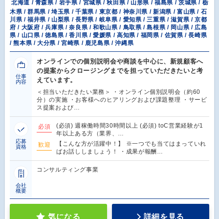
北海道 / 青森県 / 岩手県 / 宮城県 / 秋田県 / 山形県 / 福島県 / 茨城県 / 栃
木県 / 群馬県 / 埼玉県 / 千葉県 / 東京都 / 神奈川県 / 新潟県 / 富山県 / 石
川県 / 福井県 / 山梨県 / 長野県 / 岐阜県 / 愛知県 / 三重県 / 滋賀県 / 京都
府 / 大阪府 / 兵庫県 / 奈良県 / 和歌山県 / 鳥取県 / 島根県 / 岡山県 / 広島
県 / 山口県 / 徳島県 / 香川県 / 愛媛県 / 高知県 / 福岡県 / 佐賀県 / 長崎県
/ 熊本県 / 大分県 / 宮崎県 / 鹿児島県 / 沖縄県
オンラインでの個別説明会や商談を中心に、新規顧客へ
の提案からクロージングまでを担っていただきたいと考
仕事
えています。
内容
＜担当いただきたい業務＞ ・オンライン個別説明会（約60
分）の実施 ・お客様へのヒアリングおよび課題整理 ・サービ
ス提案および…
(必須) 週稼働時間30時間以上 (必須) toC営業経験が1
必須
年以上ある方（業界、…
応募
【こんな方が活躍中！】 ※一つでも当てはまっていれ
歓迎
資格
ばお話ししましょう！ ・成果が報酬…
コンサルティング事業
会社
概要
気になる
詳細を見る