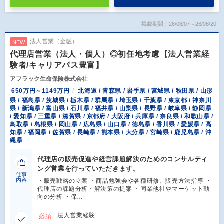
掲載期間：26/08/07～26/08/20
法人営業（金融）
NEW
代理店営業（法人・個人）◎初任地考慮【法人営業経
験者/キャリアパス豊富】
アフラック生命保険株式会社
650万円～1149万円
北海道 / 青森県 / 岩手県 / 宮城県 / 秋田県 / 山形
県 / 福島県 / 茨城県 / 栃木県 / 群馬県 / 埼玉県 / 千葉県 / 東京都 / 神奈川
県 / 新潟県 / 富山県 / 石川県 / 福井県 / 山梨県 / 長野県 / 岐阜県 / 静岡県
/ 愛知県 / 三重県 / 滋賀県 / 京都府 / 大阪府 / 兵庫県 / 奈良県 / 和歌山県 /
鳥取県 / 島根県 / 岡山県 / 広島県 / 山口県 / 徳島県 / 香川県 / 愛媛県 / 高
知県 / 福岡県 / 佐賀県 / 長崎県 / 熊本県 / 大分県 / 宮崎県 / 鹿児島県 / 沖
縄県
代理店の販売促進や経営課題解決のためのコンサルティ
ング営業を行っていただきます。
仕事
内容
・販売戦略の立案 ・商品勉強会や各種研修、販売方法指導 ・
代理店の課題分析・解決策の提案 ・同業他社やマーケット動
向の分析 ・保…
法人営業経験
必須