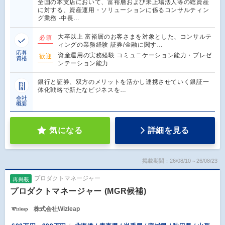
全国の本支店において、富裕層および未上場法人等の総資産
に対する、資産運用・ソリューションに係るコンサルティン
グ業務 -中長…
大卒以上 富裕層のお客さまを対象とした、コンサルテ
必須
ィングの業務経験 証券/金融に関す…
応募
資産運用の実務経験 コミュニケーション能力・プレゼ
歓迎
資格
ンテーション能力
銀行と証券、双方のメリットを活かし連携させていく銀証一
体化戦略で新たなビジネスを…
会社
概要
気になる
詳細を見る
掲載期間：26/08/10～26/08/23
プロダクトマネージャー
再掲載
プロダクトマネージャー (MGR候補)
株式会社Wizleap