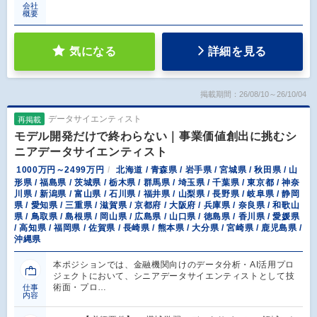
会社
概要
気になる
詳細を見る
掲載期間：26/08/10～26/10/04
データサイエンティスト
再掲載
モデル開発だけで終わらない｜事業価値創出に挑むシ
ニアデータサイエンティスト
1000万円～2499万円
北海道 / 青森県 / 岩手県 / 宮城県 / 秋田県 / 山
形県 / 福島県 / 茨城県 / 栃木県 / 群馬県 / 埼玉県 / 千葉県 / 東京都 / 神奈
川県 / 新潟県 / 富山県 / 石川県 / 福井県 / 山梨県 / 長野県 / 岐阜県 / 静岡
県 / 愛知県 / 三重県 / 滋賀県 / 京都府 / 大阪府 / 兵庫県 / 奈良県 / 和歌山
県 / 鳥取県 / 島根県 / 岡山県 / 広島県 / 山口県 / 徳島県 / 香川県 / 愛媛県
/ 高知県 / 福岡県 / 佐賀県 / 長崎県 / 熊本県 / 大分県 / 宮崎県 / 鹿児島県 /
沖縄県
本ポジションでは、金融機関向けのデータ分析・AI活用プロ
ジェクトにおいて、シニアデータサイエンティストとして技
術面・プロ…
仕事
内容