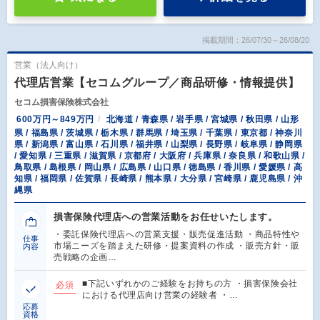
掲載期間：26/07/30～26/08/20
営業（法人向け）
代理店営業【セコムグループ／商品研修・情報提供】
セコム損害保険株式会社
600万円～849万円
北海道 / 青森県 / 岩手県 / 宮城県 / 秋田県 / 山形
県 / 福島県 / 茨城県 / 栃木県 / 群馬県 / 埼玉県 / 千葉県 / 東京都 / 神奈川
県 / 新潟県 / 富山県 / 石川県 / 福井県 / 山梨県 / 長野県 / 岐阜県 / 静岡県
/ 愛知県 / 三重県 / 滋賀県 / 京都府 / 大阪府 / 兵庫県 / 奈良県 / 和歌山県 /
鳥取県 / 島根県 / 岡山県 / 広島県 / 山口県 / 徳島県 / 香川県 / 愛媛県 / 高
知県 / 福岡県 / 佐賀県 / 長崎県 / 熊本県 / 大分県 / 宮崎県 / 鹿児島県 / 沖
縄県
損害保険代理店への営業活動をお任せいたします。
・委託保険代理店への営業支援・販売促進活動 ・商品特性や
仕事
市場ニーズを踏まえた研修・提案資料の作成 ・販売方針・販
内容
売戦略の企画…
■下記いずれかのご経験をお持ちの方 ・損害保険会社
必須
における代理店向け営業の経験者 ・…
応募
資格