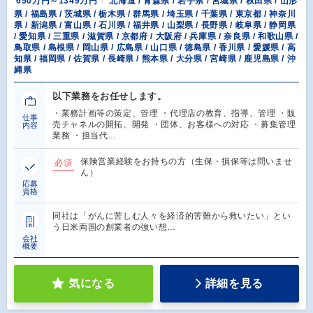
650万円～1349万円
北海道 / 青森県 / 岩手県 / 宮城県 / 秋田県 / 山形
県 / 福島県 / 茨城県 / 栃木県 / 群馬県 / 埼玉県 / 千葉県 / 東京都 / 神奈川
県 / 新潟県 / 富山県 / 石川県 / 福井県 / 山梨県 / 長野県 / 岐阜県 / 静岡県
/ 愛知県 / 三重県 / 滋賀県 / 京都府 / 大阪府 / 兵庫県 / 奈良県 / 和歌山県 /
鳥取県 / 島根県 / 岡山県 / 広島県 / 山口県 / 徳島県 / 香川県 / 愛媛県 / 高
知県 / 福岡県 / 佐賀県 / 長崎県 / 熊本県 / 大分県 / 宮崎県 / 鹿児島県 / 沖
縄県
以下業務をお任せします。
・業務計画等の策定、管理 ・代理店の教育、指導、管理 ・販
仕事
売チャネルの開拓、開発 ・団体、お客様への対応 ・募集管理
内容
業務 ・担当代…
保険営業経験をお持ちの方（生保・損保等は問いませ
必須
ん）
応募
資格
同社は「がんに苦しむ人々を経済的苦難から救いたい」とい
う日米両国の創業者の強い想…
会社
概要
気になる
詳細を見る