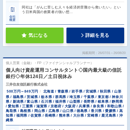
同社は「がんに苦しむ人々を経済的苦難から救いたい」とい
う日米両国の創業者の強い想…
会社
概要
気になる
詳細を見る
掲載期間：26/07/31～26/08/20
個人営業（金融）・FP（ファイナンシャルプランナー）
個人向け資産運用コンサルタント◇国内最大級の信託
銀行◇年休124日／土日祝休み
三井住友信託銀行株式会社
500万円～849万円
北海道 / 青森県 / 岩手県 / 宮城県 / 秋田県 / 山形
県 / 福島県 / 茨城県 / 栃木県 / 群馬県 / 埼玉県 / 千葉県 / 東京都 / 神奈川
県 / 新潟県 / 富山県 / 石川県 / 福井県 / 山梨県 / 長野県 / 岐阜県 / 静岡県
/ 愛知県 / 三重県 / 滋賀県 / 京都府 / 大阪府 / 兵庫県 / 奈良県 / 和歌山県 /
鳥取県 / 島根県 / 岡山県 / 広島県 / 山口県 / 徳島県 / 香川県 / 愛媛県 / 高
知県 / 福岡県 / 佐賀県 / 長崎県 / 熊本県 / 大分県 / 宮崎県 / 鹿児島県 / 沖
縄県