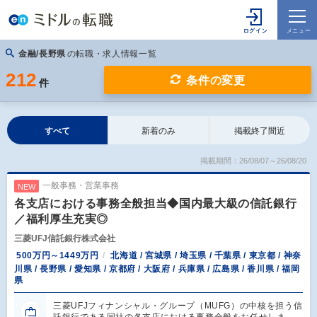
金融/長野県
の転職・求人情報一覧
212
条件の変更
件
すべて
新着のみ
掲載終了間近
掲載期間：26/08/07～26/08/20
一般事務・営業事務
NEW
各支店における事務全般担当◆国内最大級の信託銀行
／福利厚生充実◎
三菱UFJ信託銀行株式会社
500万円～1449万円
北海道 / 宮城県 / 埼玉県 / 千葉県 / 東京都 / 神奈
川県 / 長野県 / 愛知県 / 京都府 / 大阪府 / 兵庫県 / 広島県 / 香川県 / 福岡
県
三菱UFJフィナンシャル・グループ（MUFG）の中核を担う信
託銀行である同社の各支店における事務全般をお任せしま