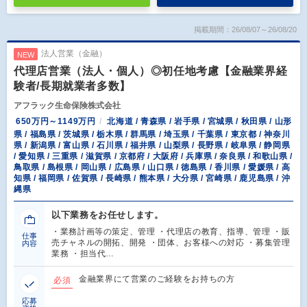
掲載期間：26/08/07～26/08/20
法人営業（金融）
NEW
代理店営業（法人・個人）◎初任地考慮【金融業界経
験者/長期就業者多数】
アフラック生命保険株式会社
650万円～1149万円
北海道 / 青森県 / 岩手県 / 宮城県 / 秋田県 / 山形
県 / 福島県 / 茨城県 / 栃木県 / 群馬県 / 埼玉県 / 千葉県 / 東京都 / 神奈川
県 / 新潟県 / 富山県 / 石川県 / 福井県 / 山梨県 / 長野県 / 岐阜県 / 静岡県
/ 愛知県 / 三重県 / 滋賀県 / 京都府 / 大阪府 / 兵庫県 / 奈良県 / 和歌山県 /
鳥取県 / 島根県 / 岡山県 / 広島県 / 山口県 / 徳島県 / 香川県 / 愛媛県 / 高
知県 / 福岡県 / 佐賀県 / 長崎県 / 熊本県 / 大分県 / 宮崎県 / 鹿児島県 / 沖
縄県
以下業務をお任せします。
・業務計画等の策定、管理 ・代理店の教育、指導、管理 ・販
仕事
売チャネルの開拓、開発 ・団体、お客様への対応 ・募集管理
内容
業務 ・担当代…
金融業界にて営業のご経験をお持ちの方
必須
応募