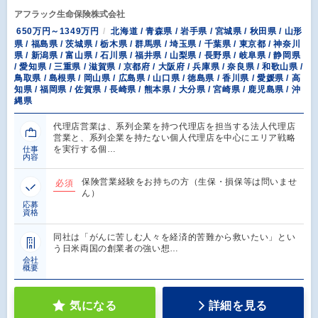
アフラック生命保険株式会社
650万円～1349万円
北海道 / 青森県 / 岩手県 / 宮城県 / 秋田県 / 山形
県 / 福島県 / 茨城県 / 栃木県 / 群馬県 / 埼玉県 / 千葉県 / 東京都 / 神奈川
県 / 新潟県 / 富山県 / 石川県 / 福井県 / 山梨県 / 長野県 / 岐阜県 / 静岡県
/ 愛知県 / 三重県 / 滋賀県 / 京都府 / 大阪府 / 兵庫県 / 奈良県 / 和歌山県 /
鳥取県 / 島根県 / 岡山県 / 広島県 / 山口県 / 徳島県 / 香川県 / 愛媛県 / 高
知県 / 福岡県 / 佐賀県 / 長崎県 / 熊本県 / 大分県 / 宮崎県 / 鹿児島県 / 沖
縄県
代理店営業は、系列企業を持つ代理店を担当する法人代理店
営業と、系列企業を持たない個人代理店を中心にエリア戦略
を実行する個…
仕事
内容
保険営業経験をお持ちの方（生保・損保等は問いませ
必須
ん）
応募
資格
同社は「がんに苦しむ人々を経済的苦難から救いたい」とい
う日米両国の創業者の強い想…
会社
概要
気になる
詳細を見る