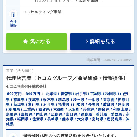
ばお話ししましょう！ ・成果が報酬…
コンサルティング事業
会社
概要
気になる
詳細を見る
掲載期間：26/07/30～26/08/20
営業（法人向け）
代理店営業【セコムグループ／商品研修・情報提供】
セコム損害保険株式会社
600万円～849万円
北海道 / 青森県 / 岩手県 / 宮城県 / 秋田県 / 山形
県 / 福島県 / 茨城県 / 栃木県 / 群馬県 / 埼玉県 / 千葉県 / 東京都 / 神奈川
県 / 新潟県 / 富山県 / 石川県 / 福井県 / 山梨県 / 長野県 / 岐阜県 / 静岡県
/ 愛知県 / 三重県 / 滋賀県 / 京都府 / 大阪府 / 兵庫県 / 奈良県 / 和歌山県 /
鳥取県 / 島根県 / 岡山県 / 広島県 / 山口県 / 徳島県 / 香川県 / 愛媛県 / 高
知県 / 福岡県 / 佐賀県 / 長崎県 / 熊本県 / 大分県 / 宮崎県 / 鹿児島県 / 沖
縄県
損害保険代理店への営業活動をお任せいたします。