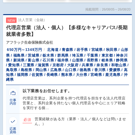
掲載期間：26/08/05～26/08/20
法人営業（金融）
NEW
代理店営業（法人・個人）【多様なキャリアパス/長期
就業者多数】
アフラック生命保険株式会社
650万円～1349万円
北海道 / 青森県 / 岩手県 / 宮城県 / 秋田県 / 山形
県 / 福島県 / 茨城県 / 栃木県 / 群馬県 / 埼玉県 / 千葉県 / 東京都 / 神奈川
県 / 新潟県 / 富山県 / 石川県 / 福井県 / 山梨県 / 長野県 / 岐阜県 / 静岡県
/ 愛知県 / 三重県 / 滋賀県 / 京都府 / 大阪府 / 兵庫県 / 奈良県 / 和歌山県 /
鳥取県 / 島根県 / 岡山県 / 広島県 / 山口県 / 徳島県 / 香川県 / 愛媛県 / 高
知県 / 福岡県 / 佐賀県 / 長崎県 / 熊本県 / 大分県 / 宮崎県 / 鹿児島県 / 沖
縄県
以下業務をお任せします。
代理店営業は、系列企業を持つ代理店を担当する法人代理店
仕事
営業と、系列企業を持たない個人代理店を中心にエリア戦略
内容
を実行する個…
営業経験がある方（業界・法人／個人などは問いませ
必須
ん。）
応募
資格