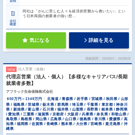
資格
同社は「がんに苦しむ人々を経済的苦難から救いたい」とい
う日米両国の創業者の強い想…
会社
概要
気になる
詳細を見る
掲載期間：26/08/07～26/08/20
法人営業（金融）
NEW
代理店営業（法人・個人）【多様なキャリアパス/長期
就業者多数】
アフラック生命保険株式会社
650万円～1349万円
北海道 / 青森県 / 岩手県 / 宮城県 / 秋田県 / 山形
県 / 福島県 / 茨城県 / 栃木県 / 群馬県 / 埼玉県 / 千葉県 / 東京都 / 神奈川
県 / 新潟県 / 富山県 / 石川県 / 福井県 / 山梨県 / 長野県 / 岐阜県 / 静岡県
/ 愛知県 / 三重県 / 滋賀県 / 京都府 / 大阪府 / 兵庫県 / 奈良県 / 和歌山県 /
鳥取県 / 島根県 / 岡山県 / 広島県 / 山口県 / 徳島県 / 香川県 / 愛媛県 / 高
知県 / 福岡県 / 佐賀県 / 長崎県 / 熊本県 / 大分県 / 宮崎県 / 鹿児島県 / 沖
縄県