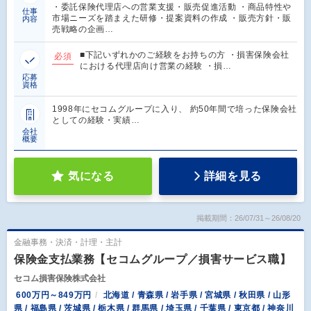
・委託保険代理店への営業支援・販売促進活動 ・商品特性や
仕事
市場ニーズを踏まえた研修・提案資料の作成 ・販売方針・販
内容
売戦略の企画…
■下記いずれかのご経験をお持ちの方 ・損害保険会社
必須
における代理店向け営業の経験 ・損…
応募
資格
1998年にセコムグループに入り、 約50年間で培った保険会社
としての経験・実績…
会社
概要
気になる
詳細を見る
掲載期間：26/07/31～26/08/20
金融事務・決済・計理・主計
保険金支払業務【セコムグループ／損害サービス職】
セコム損害保険株式会社
600万円～849万円
北海道 / 青森県 / 岩手県 / 宮城県 / 秋田県 / 山形
県 / 福島県 / 茨城県 / 栃木県 / 群馬県 / 埼玉県 / 千葉県 / 東京都 / 神奈川