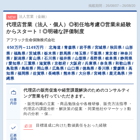
掲載期間：26/08/07～26/08/20
法人営業（金融）
NEW
代理店営業（法人・個人）◎初任地考慮◎営業未経験
からスタート！◎明確な評価制度
アフラック生命保険株式会社
650万円～1149万円
北海道 / 青森県 / 岩手県 / 宮城県 / 秋田県 / 山形
県 / 福島県 / 茨城県 / 栃木県 / 群馬県 / 埼玉県 / 千葉県 / 東京都 / 神奈川
県 / 新潟県 / 富山県 / 石川県 / 福井県 / 山梨県 / 長野県 / 岐阜県 / 静岡県
/ 愛知県 / 三重県 / 滋賀県 / 京都府 / 大阪府 / 兵庫県 / 奈良県 / 和歌山県 /
鳥取県 / 島根県 / 岡山県 / 広島県 / 山口県 / 徳島県 / 香川県 / 愛媛県 / 高
知県 / 福岡県 / 佐賀県 / 長崎県 / 熊本県 / 大分県 / 宮崎県 / 鹿児島県 / 沖
縄県
代理店の販売促進や経営課題解決のためのコンサルティ
ング営業を行っていただきます。
仕事
内容
・販売戦略の立案 ・商品勉強会や各種研修、販売方法指導 ・
代理店の課題分析・解決策の提案 ・同業他社やマーケット動
向の分析 ・保…
目標達成に向けた数値責任をおった経験
必須
応募
資格