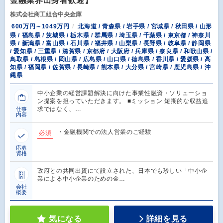
金融業界出身者歓迎】
株式会社商工組合中央金庫
600万円～1049万円
北海道 / 青森県 / 岩手県 / 宮城県 / 秋田県 / 山形
県 / 福島県 / 茨城県 / 栃木県 / 群馬県 / 埼玉県 / 千葉県 / 東京都 / 神奈川
県 / 新潟県 / 富山県 / 石川県 / 福井県 / 山梨県 / 長野県 / 岐阜県 / 静岡県
/ 愛知県 / 三重県 / 滋賀県 / 京都府 / 大阪府 / 兵庫県 / 奈良県 / 和歌山県 /
鳥取県 / 島根県 / 岡山県 / 広島県 / 山口県 / 徳島県 / 香川県 / 愛媛県 / 高
知県 / 福岡県 / 佐賀県 / 長崎県 / 熊本県 / 大分県 / 宮崎県 / 鹿児島県 / 沖
縄県
中小企業の経営課題解決に向けた事業性融資・ソリューショ
ン提案を担っていただきます。 ■ミッション 短期的な収益追
求ではなく、…
仕事
内容
・金融機関での法人営業のご経験
必須
応募
資格
政府との共同出資にて設立された、日本でも珍しい「中小企
業による中小企業のための金…
会社
概要
気になる
詳細を見る