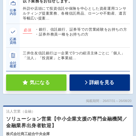
以下業務をお任せします。
外訪や店頭にて投資信託や保険を中心とした資産運用コンサ
仕事
ルティング提案業務、各種信託商品、ローンや不動産、遺言
内容
等幅広い提案…
・銀行、信託銀行、証券等での営業経験をお持ちの方
必須
・証券外務員一種をお持ちの方
応募
資格
三井住友信託銀行は一企業で3つの経済主体ごとに「個人」
「法人」「投資家」と事業組…
会社
概要
気になる
詳細を見る
掲載期間：26/07/31～26/08/20
法人営業（金融）
ソリューション営業【中小企業支援の専門金融機関／
金融業界出身者歓迎】
株式会社商工組合中央金庫