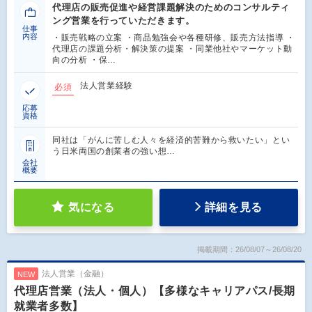
代理店の販売促進や経営課題解決のためのコンサルティ
ング営業を行っていただきます。
仕事
内容
・販売戦略の立案 ・商品勉強会や各種研修、販売方法指導 ・
代理店の課題分析・解決策の提案 ・同業他社やマーケット動
向の分析 ・保…
法人営業経験
必須
応募
資格
同社は「がんに苦しむ人々を経済的苦難から救いたい」とい
う日米両国の創業者の強い想…
会社
概要
気になる
詳細を見る
掲載期間：26/08/07～26/08/20
法人営業（金融）
NEW
代理店営業（法人・個人）【多様なキャリアパス/長期
就業者多数】