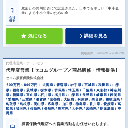
政府との共同出資にて設立された、日本でも珍しい「中小企
業による中小企業のための金…
会社
概要
気になる
詳細を見る
掲載期間：26/07/31～26/08/20
代理店営業・ホールセラー
代理店営業【セコムグループ／商品研修・情報提供】
セコム損害保険株式会社
600万円～849万円
北海道 / 青森県 / 岩手県 / 宮城県 / 秋田県 / 山形
県 / 福島県 / 茨城県 / 栃木県 / 群馬県 / 埼玉県 / 千葉県 / 東京都 / 神奈川
県 / 新潟県 / 富山県 / 石川県 / 福井県 / 山梨県 / 長野県 / 岐阜県 / 静岡県
/ 愛知県 / 三重県 / 滋賀県 / 京都府 / 大阪府 / 兵庫県 / 奈良県 / 和歌山県 /
鳥取県 / 島根県 / 岡山県 / 広島県 / 山口県 / 徳島県 / 香川県 / 愛媛県 / 高
知県 / 福岡県 / 佐賀県 / 長崎県 / 熊本県 / 大分県 / 宮崎県 / 鹿児島県 / 沖
縄県
損害保険代理店への営業活動をお任せいたします。