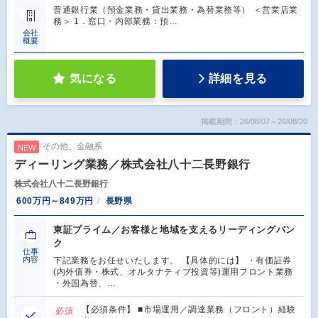
普通銀行業（預金業務・貸出業務・為替業務等） ＜営業店業
務＞ 1．窓口・内部業務：預…
会社
概要
気になる
詳細を見る
掲載期間：26/08/07～26/08/20
その他、金融系
NEW
ディーリング業務／株式会社八十二長野銀行
株式会社八十二長野銀行
600万円～849万円
長野県
東証プライム／お客様と地域を支えるリーディングバン
ク
仕事
内容
下記業務をお任せいたします。 【具体的には】 ・有価証券
(内外債券・株式、オルタナティブ投資等)運用フロント業務
・外国為替、…
【必須条件】 ■市場運用／調達業務（フロント）経験
必須