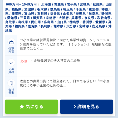
600万円～1049万円
北海道 / 青森県 / 岩手県 / 宮城県 / 秋田県 / 山形
県 / 福島県 / 茨城県 / 栃木県 / 群馬県 / 埼玉県 / 千葉県 / 東京都 / 神奈川
県 / 新潟県 / 富山県 / 石川県 / 福井県 / 山梨県 / 長野県 / 岐阜県 / 静岡県
/ 愛知県 / 三重県 / 滋賀県 / 京都府 / 大阪府 / 兵庫県 / 奈良県 / 和歌山県 /
鳥取県 / 島根県 / 岡山県 / 広島県 / 山口県 / 徳島県 / 香川県 / 愛媛県 / 高
知県 / 福岡県 / 佐賀県 / 長崎県 / 熊本県 / 大分県 / 宮崎県 / 鹿児島県 / 沖
縄県
中小企業の経営課題解決に向けた事業性融資・ソリューショ
ン提案を担っていただきます。 【ミッション】 短期的な収益
追求ではなく…
仕事
内容
・金融機関での法人営業のご経験
必須
応募
資格
政府との共同出資にて設立された、日本でも珍しい「中小企
業による中小企業のための金…
会社
概要
気になる
詳細を見る