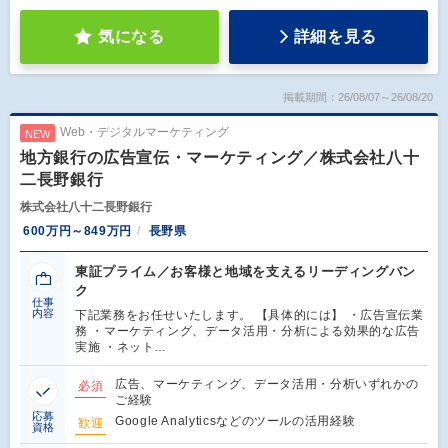
気になる
詳細を見る
掲載期間：26/08/07～26/08/20
Web・デジタルマーケティング
NEW
地方銀行の広告宣伝・マーケティング／株式会社八十
二長野銀行
株式会社八十二長野銀行
600万円～849万円
長野県
東証プライム／お客様と地域を支えるリーディングバン
ク
仕事
内容
下記業務をお任せいたします。 【具体的には】 ・広告宣伝業
務 ・マーケティング、データ活用・分析による効果的な広告
実施 ・ネット…
広告、マーケティング、データ活用・分析いずれかの
必須
ご経験
応募
Google Analyticsなどのツールの活用経験
歓迎
資格