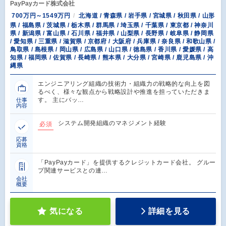
PayPayカード株式会社
700万円～1549万円
北海道 / 青森県 / 岩手県 / 宮城県 / 秋田県 / 山形
県 / 福島県 / 茨城県 / 栃木県 / 群馬県 / 埼玉県 / 千葉県 / 東京都 / 神奈川
県 / 新潟県 / 富山県 / 石川県 / 福井県 / 山梨県 / 長野県 / 岐阜県 / 静岡県
/ 愛知県 / 三重県 / 滋賀県 / 京都府 / 大阪府 / 兵庫県 / 奈良県 / 和歌山県 /
鳥取県 / 島根県 / 岡山県 / 広島県 / 山口県 / 徳島県 / 香川県 / 愛媛県 / 高
知県 / 福岡県 / 佐賀県 / 長崎県 / 熊本県 / 大分県 / 宮崎県 / 鹿児島県 / 沖
縄県
エンジニアリング組織の技術力・組織力の戦略的な向上を図
るべく、様々な観点から戦略設計や推進を担っていただきま
す。 主にバッ…
仕事
内容
システム開発組織のマネジメント経験
必須
応募
資格
「PayPayカード」を提供するクレジットカード会社。 グルー
プ関連サービスとの連…
会社
概要
気になる
詳細を見る