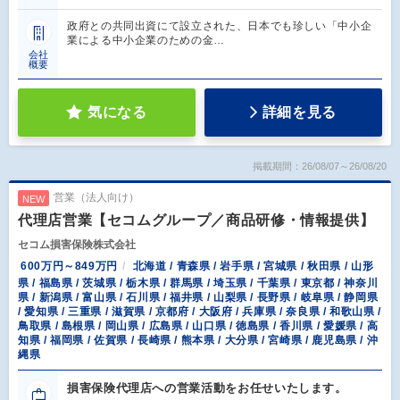
政府との共同出資にて設立された、日本でも珍しい「中小企
業による中小企業のための金…
会社
概要
気になる
詳細を見る
掲載期間：26/08/07～26/08/20
営業（法人向け）
NEW
代理店営業【セコムグループ／商品研修・情報提供】
セコム損害保険株式会社
600万円～849万円
北海道 / 青森県 / 岩手県 / 宮城県 / 秋田県 / 山形
県 / 福島県 / 茨城県 / 栃木県 / 群馬県 / 埼玉県 / 千葉県 / 東京都 / 神奈川
県 / 新潟県 / 富山県 / 石川県 / 福井県 / 山梨県 / 長野県 / 岐阜県 / 静岡県
/ 愛知県 / 三重県 / 滋賀県 / 京都府 / 大阪府 / 兵庫県 / 奈良県 / 和歌山県 /
鳥取県 / 島根県 / 岡山県 / 広島県 / 山口県 / 徳島県 / 香川県 / 愛媛県 / 高
知県 / 福岡県 / 佐賀県 / 長崎県 / 熊本県 / 大分県 / 宮崎県 / 鹿児島県 / 沖
縄県
損害保険代理店への営業活動をお任せいたします。