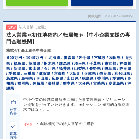
掲載期間：26/08/07～26/08/20
法人営業（金融）
NEW
法人営業≪初任地確約／転居無≫【中小企業支援の専
門金融機関】
株式会社商工組合中央金庫
600万円～1049万円
北海道 / 青森県 / 岩手県 / 宮城県 / 秋田県 / 山形
県 / 福島県 / 茨城県 / 栃木県 / 群馬県 / 埼玉県 / 千葉県 / 東京都 / 神奈川
県 / 新潟県 / 富山県 / 石川県 / 福井県 / 山梨県 / 長野県 / 岐阜県 / 静岡県
/ 愛知県 / 三重県 / 滋賀県 / 京都府 / 大阪府 / 兵庫県 / 奈良県 / 和歌山県 /
鳥取県 / 島根県 / 岡山県 / 広島県 / 山口県 / 徳島県 / 香川県 / 愛媛県 / 高
知県 / 福岡県 / 佐賀県 / 長崎県 / 熊本県 / 大分県 / 宮崎県 / 鹿児島県 / 沖
縄県
中小企業の経営課題解決に向けた事業性融資・ソリューショ
ン提案を担っていただきます。 ■ミッション 短期的な収益追
求ではなく、…
仕事
内容
・金融機関での法人営業のご経験
必須
応募
資格