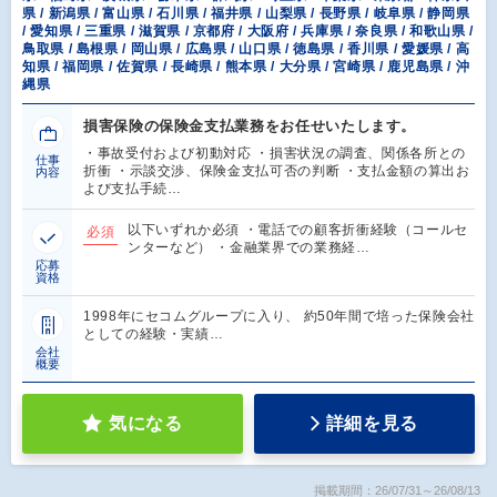
県 / 新潟県 / 富山県 / 石川県 / 福井県 / 山梨県 / 長野県 / 岐阜県 / 静岡県
/ 愛知県 / 三重県 / 滋賀県 / 京都府 / 大阪府 / 兵庫県 / 奈良県 / 和歌山県 /
鳥取県 / 島根県 / 岡山県 / 広島県 / 山口県 / 徳島県 / 香川県 / 愛媛県 / 高
知県 / 福岡県 / 佐賀県 / 長崎県 / 熊本県 / 大分県 / 宮崎県 / 鹿児島県 / 沖
縄県
損害保険の保険金支払業務をお任せいたします。
・事故受付および初動対応 ・損害状況の調査、関係各所との
仕事
折衝 ・示談交渉、保険金支払可否の判断 ・支払金額の算出お
内容
よび支払手続…
以下いずれか必須 ・電話での顧客折衝経験（コールセ
必須
ンターなど） ・金融業界での業務経…
応募
資格
1998年にセコムグループに入り、 約50年間で培った保険会社
としての経験・実績…
会社
概要
気になる
詳細を見る
掲載期間：26/07/31～26/08/13