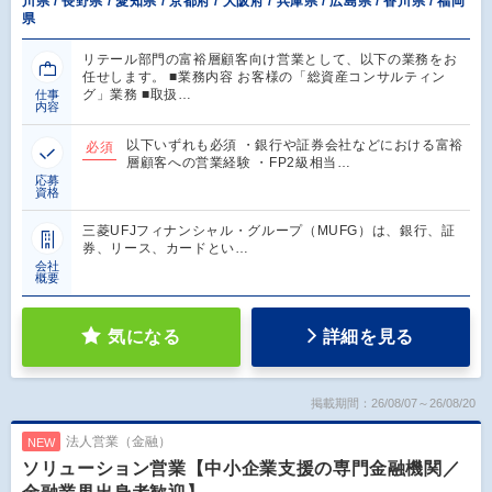
川県 / 長野県 / 愛知県 / 京都府 / 大阪府 / 兵庫県 / 広島県 / 香川県 / 福岡
県
リテール部門の富裕層顧客向け営業として、以下の業務をお
任せします。 ■業務内容 お客様の「総資産コンサルティン
グ」業務 ■取扱…
仕事
内容
以下いずれも必須 ・銀行や証券会社などにおける富裕
必須
層顧客への営業経験 ・FP2級相当…
応募
資格
三菱UFJフィナンシャル・グループ（MUFG）は、銀行、証
券、リース、カードとい…
会社
概要
気になる
詳細を見る
掲載期間：26/08/07～26/08/20
法人営業（金融）
NEW
ソリューション営業【中小企業支援の専門金融機関／