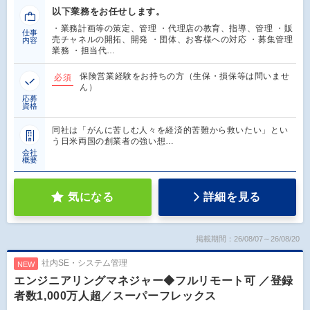
以下業務をお任せします。
・業務計画等の策定、管理 ・代理店の教育、指導、管理 ・販
仕事
売チャネルの開拓、開発 ・団体、お客様への対応 ・募集管理
内容
業務 ・担当代…
保険営業経験をお持ちの方（生保・損保等は問いませ
必須
ん）
応募
資格
同社は「がんに苦しむ人々を経済的苦難から救いたい」とい
う日米両国の創業者の強い想…
会社
概要
気になる
詳細を見る
掲載期間：26/08/07～26/08/20
社内SE・システム管理
NEW
エンジニアリングマネジャー◆フルリモート可 ／登録
者数1,000万人超／スーパーフレックス