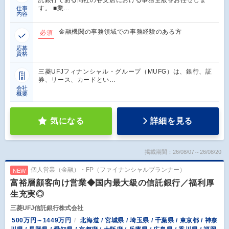
す。 ■業…
仕事
内容
金融機関の事務領域での事務経験のある方
必須
応募
資格
三菱UFJフィナンシャル・グループ（MUFG）は、銀行、証
券、リース、カードとい…
会社
概要
気になる
詳細を見る
掲載期間：26/08/07～26/08/20
個人営業（金融）・FP（ファイナンシャルプランナー）
NEW
富裕層顧客向け営業◆国内最大級の信託銀行／福利厚
生充実◎
三菱UFJ信託銀行株式会社
500万円～1449万円
北海道 / 宮城県 / 埼玉県 / 千葉県 / 東京都 / 神奈