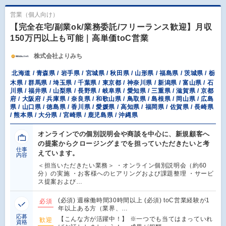
営業（個人向け）
【完全在宅/副業ok/業務委託/フリーランス歓迎】月収
150万円以上も可能｜高単価toC営業
株式会社よりみち
北海道 / 青森県 / 岩手県 / 宮城県 / 秋田県 / 山形県 / 福島県 / 茨城県 / 栃
木県 / 群馬県 / 埼玉県 / 千葉県 / 東京都 / 神奈川県 / 新潟県 / 富山県 / 石
川県 / 福井県 / 山梨県 / 長野県 / 岐阜県 / 愛知県 / 三重県 / 滋賀県 / 京都
府 / 大阪府 / 兵庫県 / 奈良県 / 和歌山県 / 鳥取県 / 島根県 / 岡山県 / 広島
県 / 山口県 / 徳島県 / 香川県 / 愛媛県 / 高知県 / 福岡県 / 佐賀県 / 長崎県
/ 熊本県 / 大分県 / 宮崎県 / 鹿児島県 / 沖縄県
オンラインでの個別説明会や商談を中心に、新規顧客へ
の提案からクロージングまでを担っていただきたいと考
仕事
えています。
内容
＜担当いただきたい業務＞ ・オンライン個別説明会（約60
分）の実施 ・お客様へのヒアリングおよび課題整理 ・サービ
ス提案および…
(必須) 週稼働時間30時間以上 (必須) toC営業経験が1
必須
年以上ある方（業界、…
応募
【こんな方が活躍中！】 ※一つでも当てはまっていれ
歓迎
資格