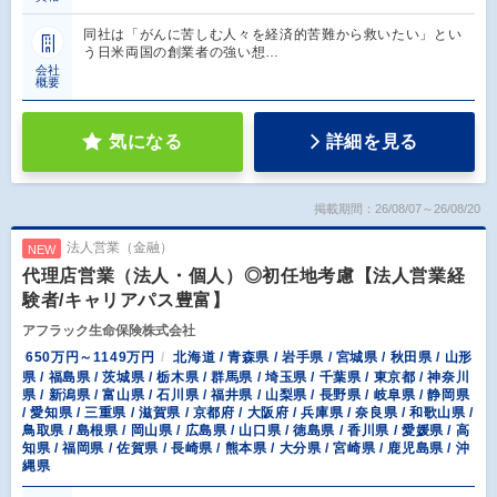
同社は「がんに苦しむ人々を経済的苦難から救いたい」とい
う日米両国の創業者の強い想…
会社
概要
気になる
詳細を見る
掲載期間：26/08/07～26/08/20
法人営業（金融）
NEW
代理店営業（法人・個人）◎初任地考慮【法人営業経
験者/キャリアパス豊富】
アフラック生命保険株式会社
650万円～1149万円
北海道 / 青森県 / 岩手県 / 宮城県 / 秋田県 / 山形
県 / 福島県 / 茨城県 / 栃木県 / 群馬県 / 埼玉県 / 千葉県 / 東京都 / 神奈川
県 / 新潟県 / 富山県 / 石川県 / 福井県 / 山梨県 / 長野県 / 岐阜県 / 静岡県
/ 愛知県 / 三重県 / 滋賀県 / 京都府 / 大阪府 / 兵庫県 / 奈良県 / 和歌山県 /
鳥取県 / 島根県 / 岡山県 / 広島県 / 山口県 / 徳島県 / 香川県 / 愛媛県 / 高
知県 / 福岡県 / 佐賀県 / 長崎県 / 熊本県 / 大分県 / 宮崎県 / 鹿児島県 / 沖
縄県