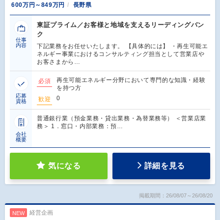
600万円～849万円
長野県
東証プライム／お客様と地域を支えるリーディングバン
ク
仕事
内容
下記業務をお任せいたします。 【具体的には】 ・再生可能エ
ネルギー事業におけるコンサルティング担当として営業店や
お客さまから…
再生可能エネルギー分野において専門的な知識・経験
必須
を持つ方
応募
0
歓迎
資格
普通銀行業（預金業務・貸出業務・為替業務等） ＜営業店業
務＞ 1．窓口・内部業務：預…
会社
概要
気になる
詳細を見る
掲載期間：26/08/07～26/08/20
経営企画
NEW