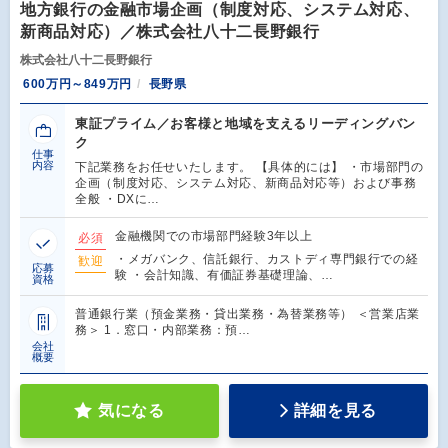
地方銀行の金融市場企画（制度対応、システム対応、
新商品対応）／株式会社八十二長野銀行
株式会社八十二長野銀行
600万円～849万円
長野県
東証プライム／お客様と地域を支えるリーディングバン
ク
仕事
内容
下記業務をお任せいたします。 【具体的には】 ・市場部門の
企画（制度対応、システム対応、新商品対応等）および事務
全般 ・DXに…
金融機関での市場部門経験3年以上
必須
・メガバンク、信託銀行、カストディ専門銀行での経
歓迎
応募
験 ・会計知識、有価証券基礎理論、…
資格
普通銀行業（預金業務・貸出業務・為替業務等） ＜営業店業
務＞ 1．窓口・内部業務：預…
会社
概要
気になる
詳細を見る