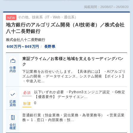
掲載期間：26/08/07～26/08/20
その他、技術系（IT・Web・通信系）
NEW
地方銀行のアルゴリズム開発（AI技術者）／株式会社
八十二長野銀行
株式会社八十二長野銀行
600万円～849万円
長野県
東証プライム／お客様と地域を支えるリーディングバン
ク
仕事
内容
下記業務をお任せいたします。 【具体的には】 ・AIアルゴリ
ズムの開発 ・データサイエンス、システム開発 【ポイント】
・中途入社…
以下いずれか必要 ・Python3エンジニア認定 ・G検定
必須
【優遇要件】 データサイエン…
応募
0
歓迎
資格
普通銀行業（預金業務・貸出業務・為替業務等） ＜営業店業
務＞ 1．窓口・内部業務：預…
会社
概要