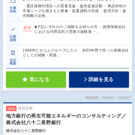
・委託保険代理店への営業支援・販売促進活動 ・商品特性や
仕事
市場ニーズを踏まえた研修・提案資料の作成 ・販売方針・販
内容
売戦略の企画…
■下記いずれかのご経験をお持ちの方 ・損害保険会社
必須
における代理店向け営業の経験者 ・…
応募
資格
1998年にセコムグループに入り、 約50年間で培った保険会社
としての経験・実績…
会社
概要
気になる
詳細を見る
掲載期間：26/08/07～26/08/20
経営企画
NEW
地方銀行の再生可能エネルギーのコンサルティング／
株式会社八十二長野銀行
株式会社八十二長野銀行