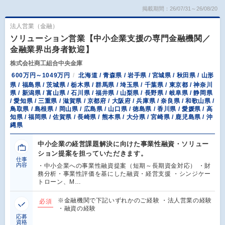
掲載期間：26/07/31～26/08/20
法人営業（金融）
ソリューション営業【中小企業支援の専門金融機関／
金融業界出身者歓迎】
株式会社商工組合中央金庫
600万円～1049万円
北海道 / 青森県 / 岩手県 / 宮城県 / 秋田県 / 山形
県 / 福島県 / 茨城県 / 栃木県 / 群馬県 / 埼玉県 / 千葉県 / 東京都 / 神奈川
県 / 新潟県 / 富山県 / 石川県 / 福井県 / 山梨県 / 長野県 / 岐阜県 / 静岡県
/ 愛知県 / 三重県 / 滋賀県 / 京都府 / 大阪府 / 兵庫県 / 奈良県 / 和歌山県 /
鳥取県 / 島根県 / 岡山県 / 広島県 / 山口県 / 徳島県 / 香川県 / 愛媛県 / 高
知県 / 福岡県 / 佐賀県 / 長崎県 / 熊本県 / 大分県 / 宮崎県 / 鹿児島県 / 沖
縄県
中小企業の経営課題解決に向けた事業性融資・ソリュー
ション提案を担っていただきます。
仕事
内容
・中小企業への事業性融資提案（短期～長期資金対応） ・財
務分析・事業性評価を基にした融資・経営支援 ・シンジケー
トローン、M…
※金融機関で下記いずれかのご経験 ・法人営業の経験
必須
・融資の経験
応募
資格