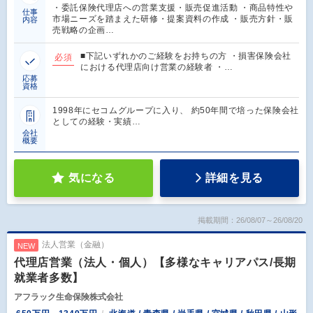
・委託保険代理店への営業支援・販売促進活動 ・商品特性や
仕事
市場ニーズを踏まえた研修・提案資料の作成 ・販売方針・販
内容
売戦略の企画…
■下記いずれかのご経験をお持ちの方 ・損害保険会社
必須
における代理店向け営業の経験者 ・…
応募
資格
1998年にセコムグループに入り、 約50年間で培った保険会社
としての経験・実績…
会社
概要
気になる
詳細を見る
掲載期間：26/08/07～26/08/20
法人営業（金融）
NEW
代理店営業（法人・個人）【多様なキャリアパス/長期
就業者多数】
アフラック生命保険株式会社