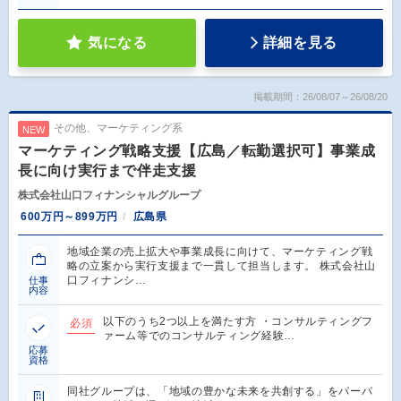
気になる
詳細を見る
掲載期間：26/08/07～26/08/20
その他、マーケティング系
NEW
マーケティング戦略支援【広島／転勤選択可】事業成
長に向け実行まで伴走支援
株式会社山口フィナンシャルグループ
600万円～899万円
広島県
地域企業の売上拡大や事業成長に向けて、マーケティング戦
略の立案から実行支援まで一貫して担当します。 株式会社山
口フィナンシ…
仕事
内容
以下のうち2つ以上を満たす方 ・コンサルティングフ
必須
ァーム等でのコンサルティング経験…
応募
資格
同社グループは、「地域の豊かな未来を共創する」をパーパ