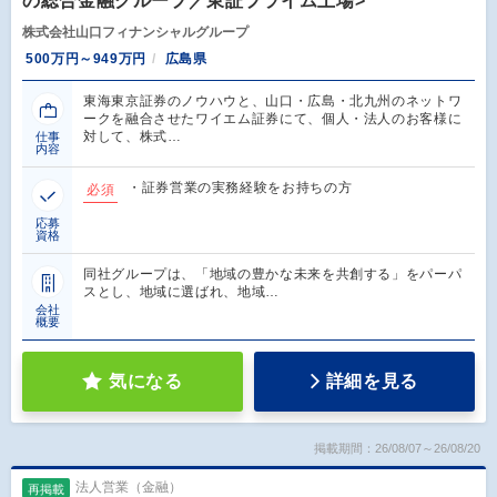
の総合金融グループ／東証プライム上場>
株式会社山口フィナンシャルグループ
500万円～949万円
広島県
東海東京証券のノウハウと、山口・広島・北九州のネットワ
ークを融合させたワイエム証券にて、個人・法人のお客様に
対して、株式…
仕事
内容
・証券営業の実務経験をお持ちの方
必須
応募
資格
同社グループは、「地域の豊かな未来を共創する」をパーパ
スとし、地域に選ばれ、地域…
会社
概要
気になる
詳細を見る
掲載期間：26/08/07～26/08/20
法人営業（金融）
再掲載