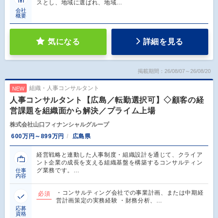
スとし、地域に選ばれ、地域…
会社
概要
気になる
詳細を見る
掲載期間：26/08/07～26/08/20
組織・人事コンサルタント
NEW
人事コンサルタント【広島／転勤選択可】◇顧客の経
営課題を組織面から解決／プライム上場
株式会社山口フィナンシャルグループ
600万円～899万円
広島県
経営戦略と連動した人事制度・組織設計を通じて、クライア
ント企業の成長を支える組織基盤を構築するコンサルティン
グ業務です。…
仕事
内容
・コンサルティング会社での事業計画、または中期経
必須
営計画策定の実務経験 ・財務分析、…
応募
資格