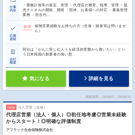
・業務計画等の策定、管理 ・代理店の教育、指導、管理 ・販
仕事
売チャネルの開拓、開発 ・団体、お客様への対応 ・募集管理
内容
業務 ・担当代…
保険営業経験をお持ちの方（生保・損保等は問いませ
必須
ん）
応募
資格
同社は「がんに苦しむ人々を経済的苦難から救いたい」とい
う日米両国の創業者の強い想…
会社
概要
気になる
詳細を見る
掲載期間：26/08/07～26/08/20
法人営業（金融）
NEW
代理店営業（法人・個人）◎初任地考慮◎営業未経験
からスタート！◎明確な評価制度
アフラック生命保険株式会社