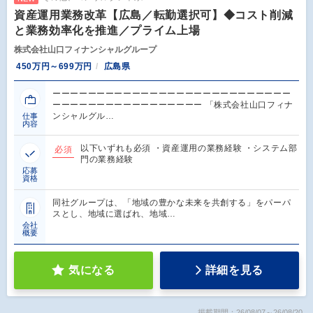
資産運用業務改革【広島／転勤選択可】◆コスト削減
と業務効率化を推進／プライム上場
株式会社山口フィナンシャルグループ
450万円～699万円
広島県
ーーーーーーーーーーーーーーーーーーーーーーーーーーー
ーーーーーーーーーーーーーーーーー 「株式会社山口フィナ
ンシャルグル…
仕事
内容
以下いずれも必須 ・資産運用の業務経験 ・システム部
必須
門の業務経験
応募
資格
同社グループは、「地域の豊かな未来を共創する」をパーパ
スとし、地域に選ばれ、地域…
会社
概要
気になる
詳細を見る
掲載期間：26/08/07～26/08/20