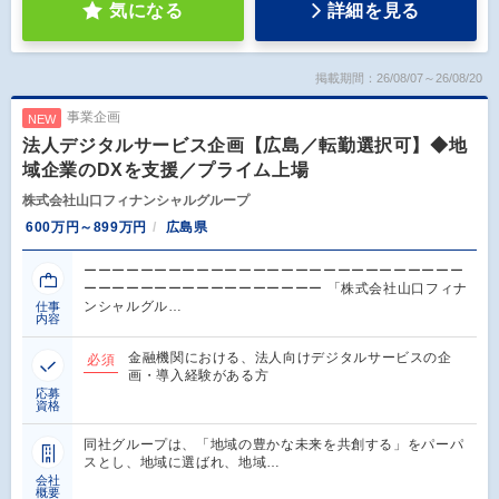
気になる
詳細を見る
掲載期間：26/08/07～26/08/20
事業企画
NEW
法人デジタルサービス企画【広島／転勤選択可】◆地
域企業のDXを支援／プライム上場
株式会社山口フィナンシャルグループ
600万円～899万円
広島県
ーーーーーーーーーーーーーーーーーーーーーーーーーーー
ーーーーーーーーーーーーーーーーー 「株式会社山口フィナ
ンシャルグル…
仕事
内容
金融機関における、法人向けデジタルサービスの企
必須
画・導入経験がある方
応募
資格
同社グループは、「地域の豊かな未来を共創する」をパーパ
スとし、地域に選ばれ、地域…
会社
概要