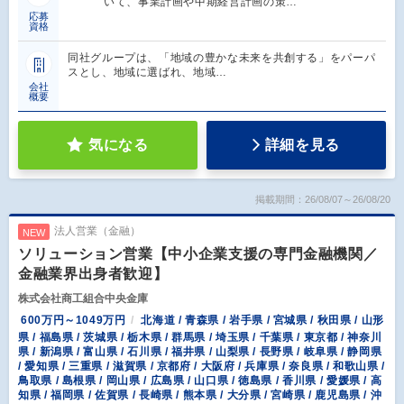
いて、事業計画や中期経営計画の策…
応募
資格
同社グループは、「地域の豊かな未来を共創する」をパーパ
スとし、地域に選ばれ、地域…
会社
概要
気になる
詳細を見る
掲載期間：26/08/07～26/08/20
法人営業（金融）
NEW
ソリューション営業【中小企業支援の専門金融機関／
金融業界出身者歓迎】
株式会社商工組合中央金庫
600万円～1049万円
北海道 / 青森県 / 岩手県 / 宮城県 / 秋田県 / 山形
県 / 福島県 / 茨城県 / 栃木県 / 群馬県 / 埼玉県 / 千葉県 / 東京都 / 神奈川
県 / 新潟県 / 富山県 / 石川県 / 福井県 / 山梨県 / 長野県 / 岐阜県 / 静岡県
/ 愛知県 / 三重県 / 滋賀県 / 京都府 / 大阪府 / 兵庫県 / 奈良県 / 和歌山県 /
鳥取県 / 島根県 / 岡山県 / 広島県 / 山口県 / 徳島県 / 香川県 / 愛媛県 / 高
知県 / 福岡県 / 佐賀県 / 長崎県 / 熊本県 / 大分県 / 宮崎県 / 鹿児島県 / 沖