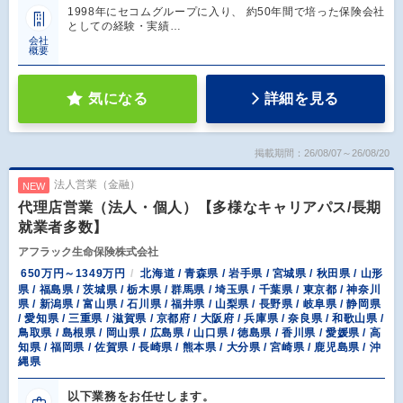
1998年にセコムグループに入り、 約50年間で培った保険会社
としての経験・実績…
会社
概要
気になる
詳細を見る
掲載期間：26/08/07～26/08/20
法人営業（金融）
NEW
代理店営業（法人・個人）【多様なキャリアパス/長期
就業者多数】
アフラック生命保険株式会社
650万円～1349万円
北海道 / 青森県 / 岩手県 / 宮城県 / 秋田県 / 山形
県 / 福島県 / 茨城県 / 栃木県 / 群馬県 / 埼玉県 / 千葉県 / 東京都 / 神奈川
県 / 新潟県 / 富山県 / 石川県 / 福井県 / 山梨県 / 長野県 / 岐阜県 / 静岡県
/ 愛知県 / 三重県 / 滋賀県 / 京都府 / 大阪府 / 兵庫県 / 奈良県 / 和歌山県 /
鳥取県 / 島根県 / 岡山県 / 広島県 / 山口県 / 徳島県 / 香川県 / 愛媛県 / 高
知県 / 福岡県 / 佐賀県 / 長崎県 / 熊本県 / 大分県 / 宮崎県 / 鹿児島県 / 沖
縄県
以下業務をお任せします。