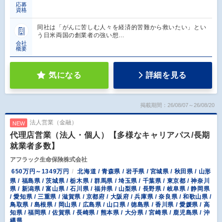
応募
資格
同社は「がんに苦しむ人々を経済的苦難から救いたい」とい
う日米両国の創業者の強い想…
会社
概要
気になる
詳細を見る
掲載期間：26/08/07～26/08/20
法人営業（金融）
NEW
代理店営業（法人・個人）【多様なキャリアパス/長期
就業者多数】
アフラック生命保険株式会社
650万円～1349万円
北海道 / 青森県 / 岩手県 / 宮城県 / 秋田県 / 山形
県 / 福島県 / 茨城県 / 栃木県 / 群馬県 / 埼玉県 / 千葉県 / 東京都 / 神奈川
県 / 新潟県 / 富山県 / 石川県 / 福井県 / 山梨県 / 長野県 / 岐阜県 / 静岡県
/ 愛知県 / 三重県 / 滋賀県 / 京都府 / 大阪府 / 兵庫県 / 奈良県 / 和歌山県 /
鳥取県 / 島根県 / 岡山県 / 広島県 / 山口県 / 徳島県 / 香川県 / 愛媛県 / 高
知県 / 福岡県 / 佐賀県 / 長崎県 / 熊本県 / 大分県 / 宮崎県 / 鹿児島県 / 沖
縄県