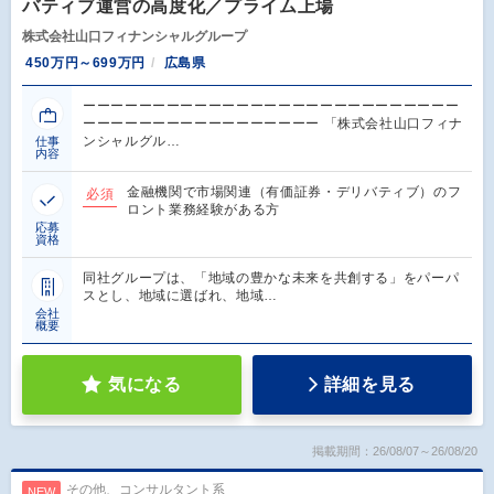
バティブ運営の高度化／プライム上場
株式会社山口フィナンシャルグループ
450万円～699万円
広島県
ーーーーーーーーーーーーーーーーーーーーーーーーーーー
ーーーーーーーーーーーーーーーーー 「株式会社山口フィナ
ンシャルグル…
仕事
内容
金融機関で市場関連（有価証券・デリバティブ）のフ
必須
ロント業務経験がある方
応募
資格
同社グループは、「地域の豊かな未来を共創する」をパーパ
スとし、地域に選ばれ、地域…
会社
概要
気になる
詳細を見る
掲載期間：26/08/07～26/08/20
その他、コンサルタント系
NEW