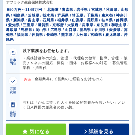
アフラック生命保険株式会社
650万円～1149万円
北海道 / 青森県 / 岩手県 / 宮城県 / 秋田県 / 山形
県 / 福島県 / 茨城県 / 栃木県 / 群馬県 / 埼玉県 / 千葉県 / 東京都 / 神奈川
県 / 新潟県 / 富山県 / 石川県 / 福井県 / 山梨県 / 長野県 / 岐阜県 / 静岡県
/ 愛知県 / 三重県 / 滋賀県 / 京都府 / 大阪府 / 兵庫県 / 奈良県 / 和歌山県 /
鳥取県 / 島根県 / 岡山県 / 広島県 / 山口県 / 徳島県 / 香川県 / 愛媛県 / 高
知県 / 福岡県 / 佐賀県 / 長崎県 / 熊本県 / 大分県 / 宮崎県 / 鹿児島県 / 沖
縄県
以下業務をお任せします。
・業務計画等の策定、管理 ・代理店の教育、指導、管理 ・販
仕事
売チャネルの開拓、開発 ・団体、お客様への対応 ・募集管理
内容
業務 ・担当代…
金融業界にて営業のご経験をお持ちの方
必須
応募
資格
同社は「がんに苦しむ人々を経済的苦難から救いたい」とい
う日米両国の創業者の強い想…
会社
概要
気になる
詳細を見る