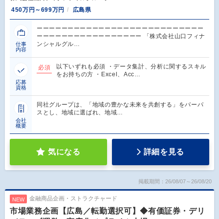
450万円～699万円
広島県
ーーーーーーーーーーーーーーーーーーーーーーーーーーー
ーーーーーーーーーーーーーーーーー 「株式会社山口フィナ
ンシャルグル…
仕事
内容
以下いずれも必須 ・データ集計、分析に関するスキル
必須
をお持ちの方 ・Excel、Acc…
応募
資格
同社グループは、「地域の豊かな未来を共創する」をパーパ
スとし、地域に選ばれ、地域…
会社
概要
気になる
詳細を見る
掲載期間：26/08/07～26/08/20
金融商品企画・ストラクチャード
NEW
市場業務企画【広島／転勤選択可】◆有価証券・デリ