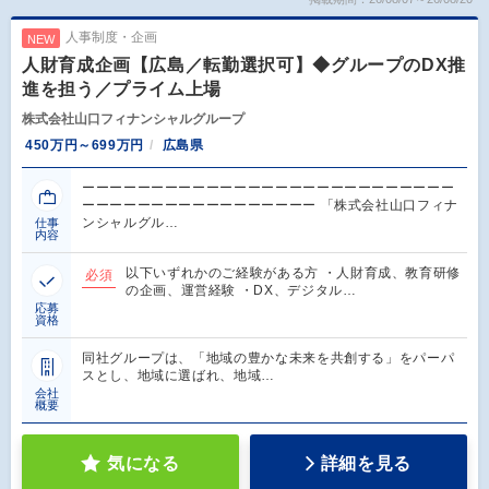
人事制度・企画
NEW
人財育成企画【広島／転勤選択可】◆グループのDX推
進を担う／プライム上場
株式会社山口フィナンシャルグループ
450万円～699万円
広島県
ーーーーーーーーーーーーーーーーーーーーーーーーーーー
ーーーーーーーーーーーーーーーーー 「株式会社山口フィナ
ンシャルグル…
仕事
内容
以下いずれかのご経験がある方 ・人財育成、教育研修
必須
の企画、運営経験 ・DX、デジタル…
応募
資格
同社グループは、「地域の豊かな未来を共創する」をパーパ
スとし、地域に選ばれ、地域…
会社
概要
気になる
詳細を見る