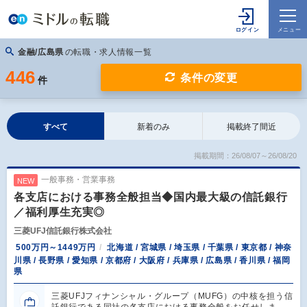
金融/広島県
の転職・求人情報一覧
446
条件の変更
件
すべて
新着のみ
掲載終了間近
掲載期間：26/08/07～26/08/20
一般事務・営業事務
NEW
各支店における事務全般担当◆国内最大級の信託銀行
／福利厚生充実◎
三菱UFJ信託銀行株式会社
500万円～1449万円
北海道 / 宮城県 / 埼玉県 / 千葉県 / 東京都 / 神奈
川県 / 長野県 / 愛知県 / 京都府 / 大阪府 / 兵庫県 / 広島県 / 香川県 / 福岡
県
三菱UFJフィナンシャル・グループ（MUFG）の中核を担う信
託銀行である同社の各支店における事務全般をお任せしま