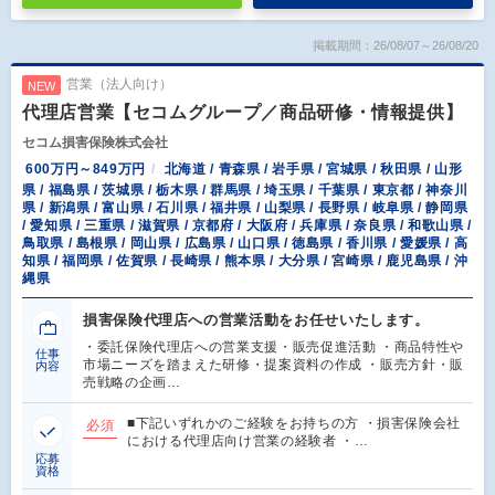
掲載期間：26/08/07～26/08/20
営業（法人向け）
NEW
代理店営業【セコムグループ／商品研修・情報提供】
セコム損害保険株式会社
600万円～849万円
北海道 / 青森県 / 岩手県 / 宮城県 / 秋田県 / 山形
県 / 福島県 / 茨城県 / 栃木県 / 群馬県 / 埼玉県 / 千葉県 / 東京都 / 神奈川
県 / 新潟県 / 富山県 / 石川県 / 福井県 / 山梨県 / 長野県 / 岐阜県 / 静岡県
/ 愛知県 / 三重県 / 滋賀県 / 京都府 / 大阪府 / 兵庫県 / 奈良県 / 和歌山県 /
鳥取県 / 島根県 / 岡山県 / 広島県 / 山口県 / 徳島県 / 香川県 / 愛媛県 / 高
知県 / 福岡県 / 佐賀県 / 長崎県 / 熊本県 / 大分県 / 宮崎県 / 鹿児島県 / 沖
縄県
損害保険代理店への営業活動をお任せいたします。
・委託保険代理店への営業支援・販売促進活動 ・商品特性や
仕事
市場ニーズを踏まえた研修・提案資料の作成 ・販売方針・販
内容
売戦略の企画…
■下記いずれかのご経験をお持ちの方 ・損害保険会社
必須
における代理店向け営業の経験者 ・…
応募
資格