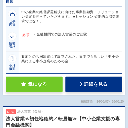
縄県
中小企業の経営課題解決に向けた事業性融資・ソリューショ
ン提案を担っていただきます。 ■ミッション 短期的な収益追
求ではなく、…
仕事
内容
・金融機関での法人営業のご経験
必須
応募
資格
政府との共同出資にて設立された、日本でも珍しい「中小企
業による中小企業のための金…
会社
概要
気になる
詳細を見る
掲載期間：26/08/07～26/08/20
法人営業（金融）
NEW
法人営業≪初任地確約／転居無≫【中小企業支援の専
門金融機関】