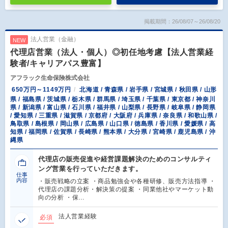
掲載期間：26/08/07～26/08/20
法人営業（金融）
NEW
代理店営業（法人・個人）◎初任地考慮【法人営業経
験者/キャリアパス豊富】
アフラック生命保険株式会社
650万円～1149万円
北海道 / 青森県 / 岩手県 / 宮城県 / 秋田県 / 山形
県 / 福島県 / 茨城県 / 栃木県 / 群馬県 / 埼玉県 / 千葉県 / 東京都 / 神奈川
県 / 新潟県 / 富山県 / 石川県 / 福井県 / 山梨県 / 長野県 / 岐阜県 / 静岡県
/ 愛知県 / 三重県 / 滋賀県 / 京都府 / 大阪府 / 兵庫県 / 奈良県 / 和歌山県 /
鳥取県 / 島根県 / 岡山県 / 広島県 / 山口県 / 徳島県 / 香川県 / 愛媛県 / 高
知県 / 福岡県 / 佐賀県 / 長崎県 / 熊本県 / 大分県 / 宮崎県 / 鹿児島県 / 沖
縄県
代理店の販売促進や経営課題解決のためのコンサルティ
ング営業を行っていただきます。
仕事
内容
・販売戦略の立案 ・商品勉強会や各種研修、販売方法指導 ・
代理店の課題分析・解決策の提案 ・同業他社やマーケット動
向の分析 ・保…
法人営業経験
必須