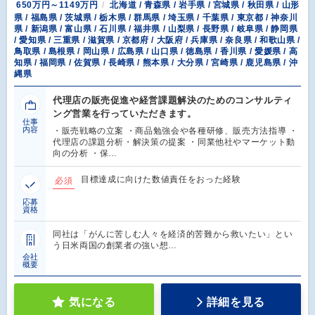
650万円～1149万円
北海道 / 青森県 / 岩手県 / 宮城県 / 秋田県 / 山形
県 / 福島県 / 茨城県 / 栃木県 / 群馬県 / 埼玉県 / 千葉県 / 東京都 / 神奈川
県 / 新潟県 / 富山県 / 石川県 / 福井県 / 山梨県 / 長野県 / 岐阜県 / 静岡県
/ 愛知県 / 三重県 / 滋賀県 / 京都府 / 大阪府 / 兵庫県 / 奈良県 / 和歌山県 /
鳥取県 / 島根県 / 岡山県 / 広島県 / 山口県 / 徳島県 / 香川県 / 愛媛県 / 高
知県 / 福岡県 / 佐賀県 / 長崎県 / 熊本県 / 大分県 / 宮崎県 / 鹿児島県 / 沖
縄県
代理店の販売促進や経営課題解決のためのコンサルティ
ング営業を行っていただきます。
仕事
内容
・販売戦略の立案 ・商品勉強会や各種研修、販売方法指導 ・
代理店の課題分析・解決策の提案 ・同業他社やマーケット動
向の分析 ・保…
目標達成に向けた数値責任をおった経験
必須
応募
資格
同社は「がんに苦しむ人々を経済的苦難から救いたい」とい
う日米両国の創業者の強い想…
会社
概要
気になる
詳細を見る