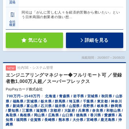
資格
同社は「がんに苦しむ人々を経済的苦難から救いたい」とい
う日米両国の創業者の強い想…
会社
概要
気になる
詳細を見る
掲載期間：26/08/07～26/08/20
社内SE・システム管理
NEW
エンジニアリングマネジャー◆フルリモート可 ／登録
者数1,000万人超／スーパーフレックス
PayPayカード株式会社
700万円～1549万円
北海道 / 青森県 / 岩手県 / 宮城県 / 秋田県 / 山形
県 / 福島県 / 茨城県 / 栃木県 / 群馬県 / 埼玉県 / 千葉県 / 東京都 / 神奈川
県 / 新潟県 / 富山県 / 石川県 / 福井県 / 山梨県 / 長野県 / 岐阜県 / 静岡県
/ 愛知県 / 三重県 / 滋賀県 / 京都府 / 大阪府 / 兵庫県 / 奈良県 / 和歌山県 /
鳥取県 / 島根県 / 岡山県 / 広島県 / 山口県 / 徳島県 / 香川県 / 愛媛県 / 高
知県 / 福岡県 / 佐賀県 / 長崎県 / 熊本県 / 大分県 / 宮崎県 / 鹿児島県 / 沖
縄県