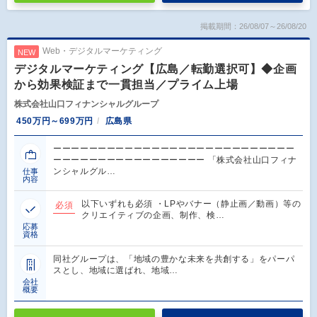
掲載期間：26/08/07～26/08/20
Web・デジタルマーケティング
NEW
デジタルマーケティング【広島／転勤選択可】◆企画
から効果検証まで一貫担当／プライム上場
株式会社山口フィナンシャルグループ
450万円～699万円
広島県
ーーーーーーーーーーーーーーーーーーーーーーーーーーー
ーーーーーーーーーーーーーーーーー 「株式会社山口フィナ
ンシャルグル…
仕事
内容
以下いずれも必須 ・LPやバナー（静止画／動画）等の
必須
クリエイティブの企画、制作、検…
応募
資格
同社グループは、「地域の豊かな未来を共創する」をパーパ
スとし、地域に選ばれ、地域…
会社
概要