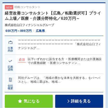
戦略コンサルタント
NEW
経営改善コンサルタント【広島／転勤選択可】プライ
ム上場／医療・介護分野特化／620万円～
株式会社山口フィナンシャルグループ
600万円～899万円
広島県
ーーーーーーーーーーーーーーーーーーーーーーーーーーー
ーーーーーーーーーーーーーーーーーー 「株式会社山口フィ
ナンシャルグ…
仕事
内容
以下いずれかに該当する方 ・医療機関または介護施設
必須
での業務経験 ・医療コンサルティン…
応募
資格
同社グループは、「地域の豊かな未来を共創する」をパーパ
スとし、地域に選ばれ、地域…
会社
概要
気になる
詳細を見る