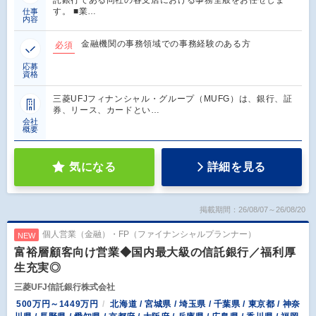
す。 ■業…
仕事
内容
金融機関の事務領域での事務経験のある方
必須
応募
資格
三菱UFJフィナンシャル・グループ（MUFG）は、銀行、証
券、リース、カードとい…
会社
概要
気になる
詳細を見る
掲載期間：26/08/07～26/08/20
個人営業（金融）・FP（ファイナンシャルプランナー）
NEW
富裕層顧客向け営業◆国内最大級の信託銀行／福利厚
生充実◎
三菱UFJ信託銀行株式会社
500万円～1449万円
北海道 / 宮城県 / 埼玉県 / 千葉県 / 東京都 / 神奈