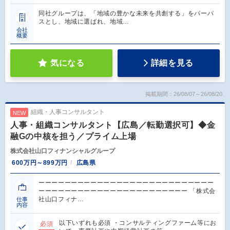
同社グループは、「地域の豊かな未来を共創する」をパーパ
スとし、地域に選ばれ、地域…
会社
概要
気になる
詳細を見る
掲載期間：26/08/07～26/08/20
組織・人事コンサルタント
NEW
人事・組織コンサルタント【広島／転勤選択可】◆金
融Gの中核を担う／プライム上場
株式会社山口フィナンシャルグループ
600万円～899万円
広島県
ーーーーーーーーーーーーーーーーーーーーーーーーーーー
ーーーーーーーーーーーーーーーーーーーーーーー 「株式会
社山口フィナ…
仕事
内容
以下いずれも必須 ・コンサルティングファーム等にお
必須