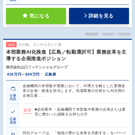
気になる
詳細を見る
掲載期間：26/08/07～26/08/20
その他、コンサルタント系
NEW
本部業務AI化推進【広島／転勤選択可】業務改革を主
導する企画推進ポジション
株式会社山口フィナンシャルグループ
450万円～699万円
広島県
金融機関の本部集中業務において、AI導入を軸とした業務改
革の企画・推進を担当します。現場業務の分析からAI活用の
企画立案…
仕事
内容
■必須要件 ・金融機関で本部集中業務の企画または運
必須
営に携わった経験をお持ちの方
応募
資格
同社グループは、「地域の豊かな未来を共創する」をパーパ