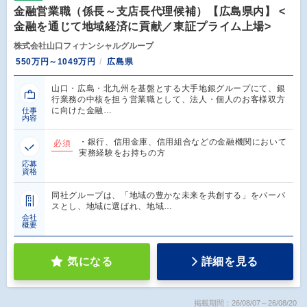
金融営業職（係長～支店長代理候補）【広島県内】 <
金融を通じて地域経済に貢献／東証プライム上場>
株式会社山口フィナンシャルグループ
550万円～1049万円
広島県
山口・広島・北九州を基盤とする大手地銀グループにて、銀
行業務の中核を担う営業職として、法人・個人のお客様双方
に向けた金融…
仕事
内容
・銀行、信用金庫、信用組合などの金融機関において
必須
実務経験をお持ちの方
応募
資格
同社グループは、「地域の豊かな未来を共創する」をパーパ
スとし、地域に選ばれ、地域…
会社
概要
気になる
詳細を見る
掲載期間：26/08/07～26/08/20