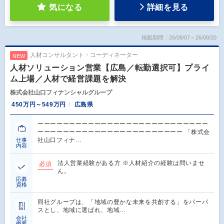
気になる
詳細を見る
掲載期間：26/08/07～26/08/20
人材コンサルタント・コーディネーター
NEW
人材ソリューション営業【広島／転勤選択可】プライ
ム上場／人材で経営課題を解決
株式会社山口フィナンシャルグループ
450万円～549万円
広島県
ーーーーーーーーーーーーーーーーーーーーーーーーーーー
ーーーーーーーーーーーーーーーーーーーーーーー 「株式会
社山口フィナ…
仕事
内容
法人営業経験がある方 ※人材紹介の経験は問いませ
必須
ん。
応募
資格
同社グループは、「地域の豊かな未来を共創する」をパーパ
スとし、地域に選ばれ、地域…
会社
概要