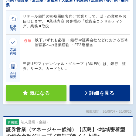
川県 / 長野県 / 愛知県 / 京都府 / 大阪府 / 兵庫県 / 広島県 / 香川県 / 福岡
県
リテール部門の富裕層顧客向け営業として、以下の業務をお
任せします。 ■業務内容 お客様の「総資産コンサルティン
グ」業務 ■取扱…
仕事
内容
以下いずれも必須 ・銀行や証券会社などにおける富裕
必須
層顧客への営業経験 ・FP2級相当…
応募
資格
三菱UFJフィナンシャル・グループ（MUFG）は、銀行、証
券、リース、カードとい…
会社
概要
気になる
詳細を見る
掲載期間：26/08/07～26/08/20
法人営業（金融）
再掲載
証券営業（マネージャー候補）【広島】<地域密着型