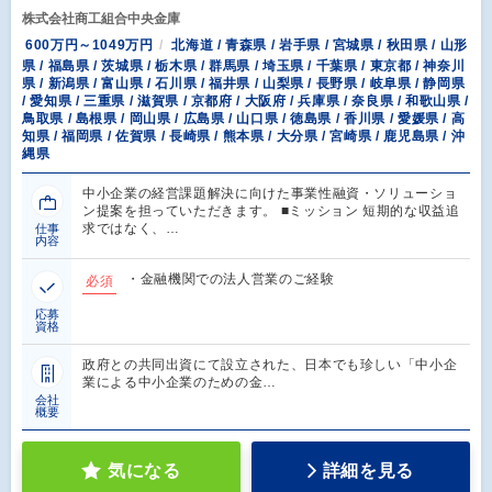
株式会社商工組合中央金庫
600万円～1049万円
北海道 / 青森県 / 岩手県 / 宮城県 / 秋田県 / 山形
県 / 福島県 / 茨城県 / 栃木県 / 群馬県 / 埼玉県 / 千葉県 / 東京都 / 神奈川
県 / 新潟県 / 富山県 / 石川県 / 福井県 / 山梨県 / 長野県 / 岐阜県 / 静岡県
/ 愛知県 / 三重県 / 滋賀県 / 京都府 / 大阪府 / 兵庫県 / 奈良県 / 和歌山県 /
鳥取県 / 島根県 / 岡山県 / 広島県 / 山口県 / 徳島県 / 香川県 / 愛媛県 / 高
知県 / 福岡県 / 佐賀県 / 長崎県 / 熊本県 / 大分県 / 宮崎県 / 鹿児島県 / 沖
縄県
中小企業の経営課題解決に向けた事業性融資・ソリューショ
ン提案を担っていただきます。 ■ミッション 短期的な収益追
求ではなく、…
仕事
内容
・金融機関での法人営業のご経験
必須
応募
資格
政府との共同出資にて設立された、日本でも珍しい「中小企
業による中小企業のための金…
会社
概要
気になる
詳細を見る