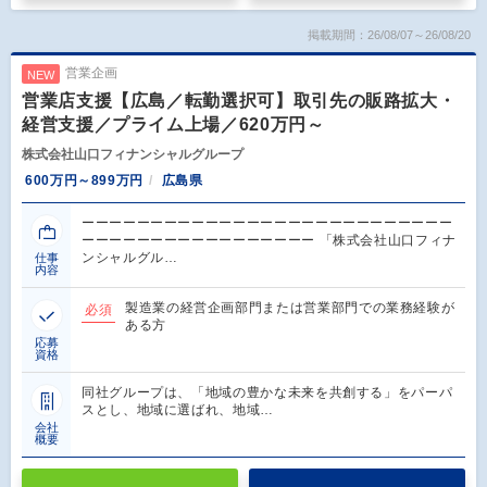
掲載期間：26/08/07～26/08/20
営業企画
NEW
営業店支援【広島／転勤選択可】取引先の販路拡大・
経営支援／プライム上場／620万円～
株式会社山口フィナンシャルグループ
600万円～899万円
広島県
ーーーーーーーーーーーーーーーーーーーーーーーーーーー
ーーーーーーーーーーーーーーーーー 「株式会社山口フィナ
ンシャルグル…
仕事
内容
製造業の経営企画部門または営業部門での業務経験が
必須
ある方
応募
資格
同社グループは、「地域の豊かな未来を共創する」をパーパ
スとし、地域に選ばれ、地域…
会社
概要