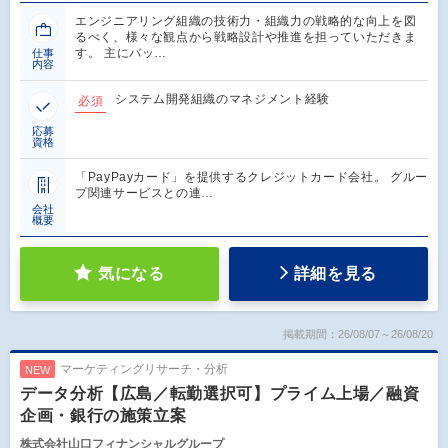
エンジニアリング組織の技術力・組織力の戦略的な向上を図
るべく、様々な観点から戦略設計や推進を担っていただきま
す。 主にバッ…
仕事
内容
システム開発組織のマネジメント経験
必須
応募
資格
「PayPayカード」を提供するクレジットカード会社。 グルー
プ関連サービスとの連…
会社
概要
気になる
詳細を見る
掲載期間：26/08/07～26/08/20
マーケティングリサーチ・分析
NEW
データ分析【広島／転勤選択可】プライム上場／融資
企画・銀行の施策立案
株式会社山口フィナンシャルグループ