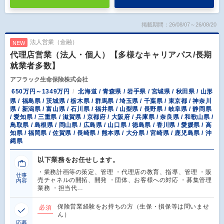
掲載期間：26/08/07～26/08/20
法人営業（金融）
NEW
代理店営業（法人・個人）【多様なキャリアパス/長期
就業者多数】
アフラック生命保険株式会社
650万円～1349万円
北海道 / 青森県 / 岩手県 / 宮城県 / 秋田県 / 山形
県 / 福島県 / 茨城県 / 栃木県 / 群馬県 / 埼玉県 / 千葉県 / 東京都 / 神奈川
県 / 新潟県 / 富山県 / 石川県 / 福井県 / 山梨県 / 長野県 / 岐阜県 / 静岡県
/ 愛知県 / 三重県 / 滋賀県 / 京都府 / 大阪府 / 兵庫県 / 奈良県 / 和歌山県 /
鳥取県 / 島根県 / 岡山県 / 広島県 / 山口県 / 徳島県 / 香川県 / 愛媛県 / 高
知県 / 福岡県 / 佐賀県 / 長崎県 / 熊本県 / 大分県 / 宮崎県 / 鹿児島県 / 沖
縄県
以下業務をお任せします。
・業務計画等の策定、管理 ・代理店の教育、指導、管理 ・販
仕事
売チャネルの開拓、開発 ・団体、お客様への対応 ・募集管理
内容
業務 ・担当代…
保険営業経験をお持ちの方（生保・損保等は問いませ
必須
ん）
応募