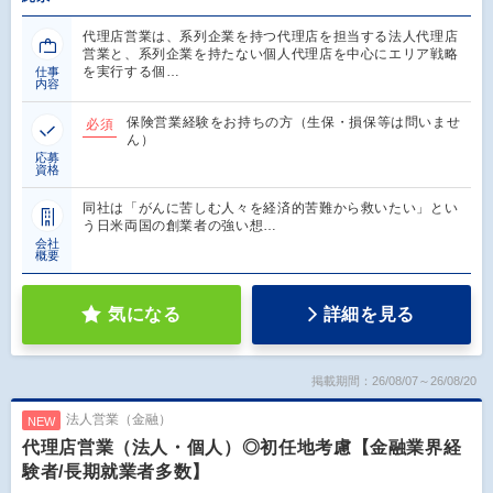
代理店営業は、系列企業を持つ代理店を担当する法人代理店
営業と、系列企業を持たない個人代理店を中心にエリア戦略
を実行する個…
仕事
内容
保険営業経験をお持ちの方（生保・損保等は問いませ
必須
ん）
応募
資格
同社は「がんに苦しむ人々を経済的苦難から救いたい」とい
う日米両国の創業者の強い想…
会社
概要
気になる
詳細を見る
掲載期間：26/08/07～26/08/20
法人営業（金融）
NEW
代理店営業（法人・個人）◎初任地考慮【金融業界経
験者/長期就業者多数】