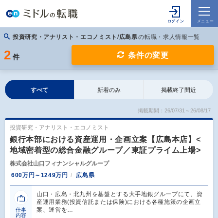
投資研究・アナリスト・エコノミスト/広島県
の転職・求人情報一覧
2
条件の変更
件
すべて
新着のみ
掲載終了間近
掲載期間：26/07/31～26/08/17
投資研究・アナリスト・エコノミスト
銀行本部における資産運用・企画立案【広島本店】<
地域密着型の総合金融グループ／東証プライム上場>
株式会社山口フィナンシャルグループ
600万円～1249万円
広島県
山口・広島・北九州を基盤とする大手地銀グループにて、資
産運用業務(投資信託または保険)における各種施策の企画立
案、運営を…
仕事
内容