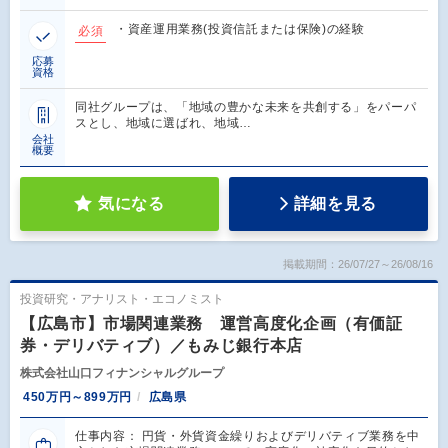
・資産運用業務(投資信託または保険)の経験
必須
応募
資格
同社グループは、「地域の豊かな未来を共創する」をパーパ
スとし、地域に選ばれ、地域…
会社
概要
気になる
詳細を見る
掲載期間：26/07/27～26/08/16
投資研究・アナリスト・エコノミスト
【広島市】市場関連業務 運営高度化企画（有価証
券・デリバティブ）／もみじ銀行本店
株式会社山口フィナンシャルグループ
450万円～899万円
広島県
仕事内容： 円貨・外貨資金繰りおよびデリバティブ業務を中