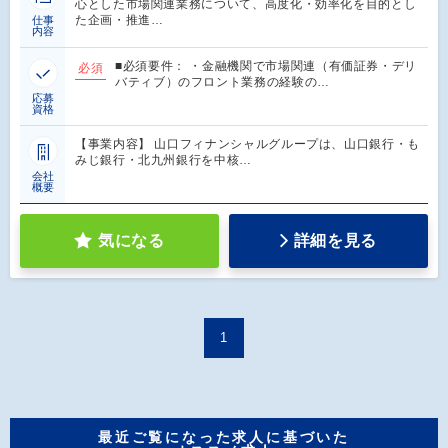
心とした市場関連業務について、高度化・効率化を目的とし
た企画・推進…
仕事
内容
■必須要件： ・金融機関で市場関連（有価証券・デリ
必須
バティブ）のフロント業務の経験の…
応募
資格
【事業内容】 山口フィナンシャルグループは、山口銀行・も
みじ銀行・北九州銀行を中核…
会社
概要
気になる
詳細を見る
1
最近ご覧になった求人に基づいた