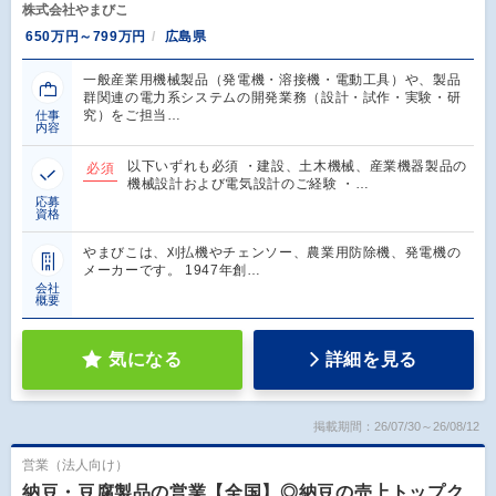
株式会社やまびこ
650万円～799万円
広島県
一般産業用機械製品（発電機・溶接機・電動工具）や、製品
群関連の電力系システムの開発業務（設計・試作・実験・研
究）をご担当…
仕事
内容
以下いずれも必須 ・建設、土木機械、産業機器製品の
必須
機械設計および電気設計のご経験 ・…
応募
資格
やまびこは、刈払機やチェンソー、農業用防除機、発電機の
メーカーです。 1947年創…
会社
概要
気になる
詳細を見る
掲載期間：26/07/30～26/08/12
営業（法人向け）
納豆・豆腐製品の営業【全国】◎納豆の売上トップク