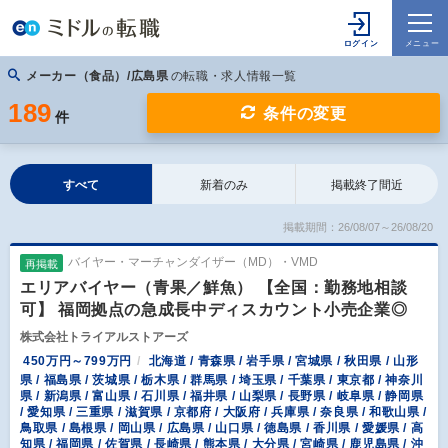
メーカー（食品）/広島県
の転職・求人情報一覧
189
条件の変更
件
すべて
新着のみ
掲載終了間近
掲載期間：26/08/07～26/08/20
バイヤー・マーチャンダイザー（MD）・VMD
再掲載
エリアバイヤー（青果／鮮魚） 【全国：勤務地相談
可】 福岡拠点の急成長中ディスカウント小売企業◎
株式会社トライアルストアーズ
450万円～799万円
北海道 / 青森県 / 岩手県 / 宮城県 / 秋田県 / 山形
県 / 福島県 / 茨城県 / 栃木県 / 群馬県 / 埼玉県 / 千葉県 / 東京都 / 神奈川
県 / 新潟県 / 富山県 / 石川県 / 福井県 / 山梨県 / 長野県 / 岐阜県 / 静岡県
/ 愛知県 / 三重県 / 滋賀県 / 京都府 / 大阪府 / 兵庫県 / 奈良県 / 和歌山県 /
鳥取県 / 島根県 / 岡山県 / 広島県 / 山口県 / 徳島県 / 香川県 / 愛媛県 / 高
知県 / 福岡県 / 佐賀県 / 長崎県 / 熊本県 / 大分県 / 宮崎県 / 鹿児島県 / 沖