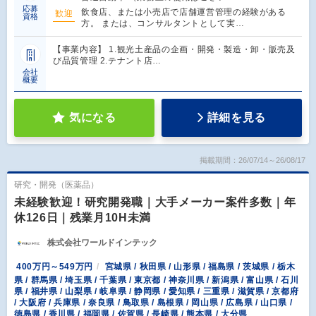
応募
飲食店、または小売店で店舗運営管理の経験がある
歓迎
資格
方。 または、コンサルタントとして実…
【事業内容】 1.観光土産品の企画・開発・製造・卸・販売及
び品質管理 2.テナント店…
会社
概要
気になる
詳細を見る
掲載期間：26/07/14～26/08/17
研究・開発（医薬品）
未経験歓迎！研究開発職｜大手メーカー案件多数｜年
休126日｜残業月10H未満
株式会社ワールドインテック
400万円～549万円
宮城県 / 秋田県 / 山形県 / 福島県 / 茨城県 / 栃木
県 / 群馬県 / 埼玉県 / 千葉県 / 東京都 / 神奈川県 / 新潟県 / 富山県 / 石川
県 / 福井県 / 山梨県 / 岐阜県 / 静岡県 / 愛知県 / 三重県 / 滋賀県 / 京都府
/ 大阪府 / 兵庫県 / 奈良県 / 鳥取県 / 島根県 / 岡山県 / 広島県 / 山口県 /
徳島県 / 香川県 / 福岡県 / 佐賀県 / 長崎県 / 熊本県 / 大分県