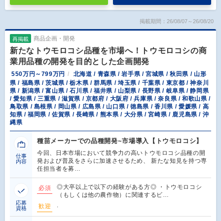
掲載期間：26/08/07～26/08/20
商品企画・開発
再掲載
新たなトウモロコシ品種を市場へ！トウモロコシの商
業用品種の開発を目的とした企画開発
550万円～799万円
北海道 / 青森県 / 岩手県 / 宮城県 / 秋田県 / 山形
県 / 福島県 / 茨城県 / 栃木県 / 群馬県 / 埼玉県 / 千葉県 / 東京都 / 神奈川
県 / 新潟県 / 富山県 / 石川県 / 福井県 / 山梨県 / 長野県 / 岐阜県 / 静岡県
/ 愛知県 / 三重県 / 滋賀県 / 京都府 / 大阪府 / 兵庫県 / 奈良県 / 和歌山県 /
鳥取県 / 島根県 / 岡山県 / 広島県 / 山口県 / 徳島県 / 香川県 / 愛媛県 / 高
知県 / 福岡県 / 佐賀県 / 長崎県 / 熊本県 / 大分県 / 宮崎県 / 鹿児島県 / 沖
縄県
種苗メーカーでの品種開発~市場導入【トウモロコシ】
今回、日本市場において競争力の高いトウモロコシ品種の開
仕事
発および普及をさらに加速させるため、 新たな知見を持つ専
内容
任担当者を募…
◎大卒以上で以下の経験がある方◎ ・トウモロコシ
必須
（もしくは他の農作物）に関連するビ…
応募
.
歓迎
資格