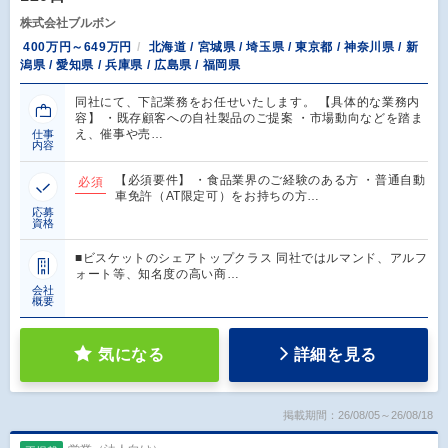
株式会社ブルボン
400万円～649万円
北海道 / 宮城県 / 埼玉県 / 東京都 / 神奈川県 / 新
潟県 / 愛知県 / 兵庫県 / 広島県 / 福岡県
同社にて、下記業務をお任せいたします。 【具体的な業務内
容】 ・既存顧客への自社製品のご提案 ・市場動向などを踏ま
え、催事や売…
仕事
内容
【必須要件】 ・食品業界のご経験のある方 ・普通自動
必須
車免許（AT限定可）をお持ちの方…
応募
資格
■ビスケットのシェアトップクラス 同社ではルマンド、アルフ
ォート等、知名度の高い商…
会社
概要
気になる
詳細を見る
掲載期間：26/08/05～26/08/18