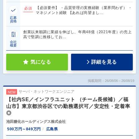
【必須要件】 ・品質管理の実務経験（業界問わず） ・
必須
マネジメント経験 【あれば尚望まし…
応募
資格
創業以来順調に業績を伸ばし、年商48億（2021年度）の売上
高で堅調に推移してお…
会社
概要
気になる
詳細を見る
掲載期間：26/08/06～26/08/19
サーバ・ネットワークエンジニア
NEW
【社内SE／インフラユニット （チーム長候補）／福
山市】東京都渋谷区での勤務選択可／安定性・定着率
◎
池田糖化ホールディングス株式会社
500万円～849万円
広島県