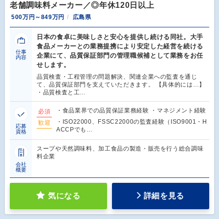
老舗調味料メーカー／◎年休120日以上
500万円～849万円
広島県
日本の食卓に美味しさと安心を提供し続ける同社。大手
食品メーカーとの業務提携により安定した経営を続ける
仕事
企業にて、品質保証部門の管理職候補として業務をお任
内容
せします。
品質検査・工程管理の問題解決、関連企業への監査を通じ
て、品質保証部門を支えていただきます。 【具体的には…】
・品質検査と工…
・食品業界での品質保証業務経験 ・マネジメント経験
必須
・ISO22000、FSSC22000の監査経験（ISO9001・H
歓迎
応募
ACCPでも…
資格
スープや天然調味料、加工食品の製造・販売を行う総合調味
料企業
会社
概要
気になる
詳細を見る