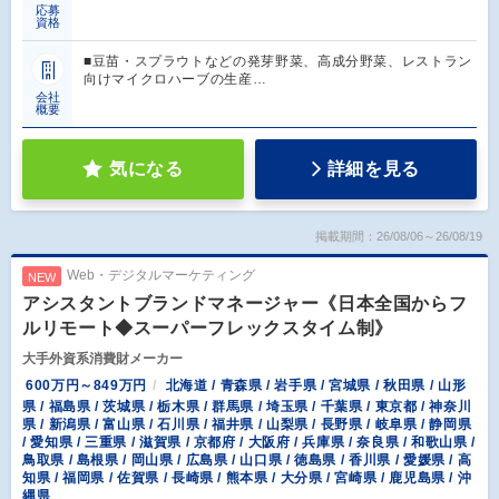
応募
資格
■豆苗・スプラウトなどの発芽野菜、高成分野菜、レストラン
向けマイクロハーブの生産…
会社
概要
気になる
詳細を見る
掲載期間：26/08/06～26/08/19
Web・デジタルマーケティング
NEW
アシスタントブランドマネージャー《日本全国からフ
ルリモート◆スーパーフレックスタイム制》
大手外資系消費財メーカー
600万円～849万円
北海道 / 青森県 / 岩手県 / 宮城県 / 秋田県 / 山形
県 / 福島県 / 茨城県 / 栃木県 / 群馬県 / 埼玉県 / 千葉県 / 東京都 / 神奈川
県 / 新潟県 / 富山県 / 石川県 / 福井県 / 山梨県 / 長野県 / 岐阜県 / 静岡県
/ 愛知県 / 三重県 / 滋賀県 / 京都府 / 大阪府 / 兵庫県 / 奈良県 / 和歌山県 /
鳥取県 / 島根県 / 岡山県 / 広島県 / 山口県 / 徳島県 / 香川県 / 愛媛県 / 高
知県 / 福岡県 / 佐賀県 / 長崎県 / 熊本県 / 大分県 / 宮崎県 / 鹿児島県 / 沖
縄県