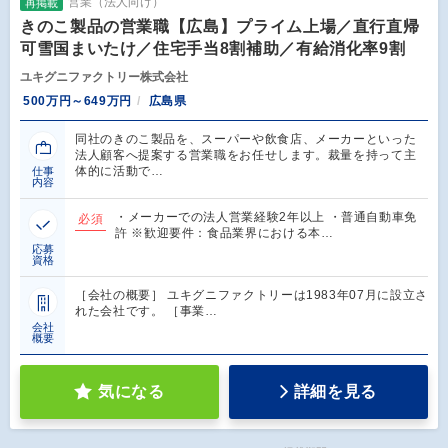
営業（法人向け）
再掲載
きのこ製品の営業職【広島】プライム上場／直行直帰
可雪国まいたけ／住宅手当8割補助／有給消化率9割
ユキグニファクトリー株式会社
500万円～649万円
広島県
同社のきのこ製品を、スーパーや飲食店、メーカーといった
法人顧客へ提案する営業職をお任せします。裁量を持って主
体的に活動で…
仕事
内容
・メーカーでの法人営業経験2年以上 ・普通自動車免
必須
許 ※歓迎要件：食品業界における本…
応募
資格
［会社の概要］ ユキグニファクトリーは1983年07月に設立さ
れた会社です。 ［事業…
会社
概要
気になる
詳細を見る