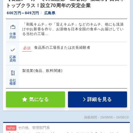
トップクラス！設立70周年の安定企業
600万円～849万円
広島県
「和風キムチ」や「旨えキムチ」などのキムチ、他にも浅漬
けやお新香を作り、お漬物を日本全国の食卓へお届けしてい
る当社の工場…
仕事
内容
食品系の工場長または次長経験者
必須
応募
資格
製造業(食品、飲料関連)
会社
概要
気になる
詳細を見る
掲載期間：26/08/06～26/08/19
その他、管理部門系
NEW