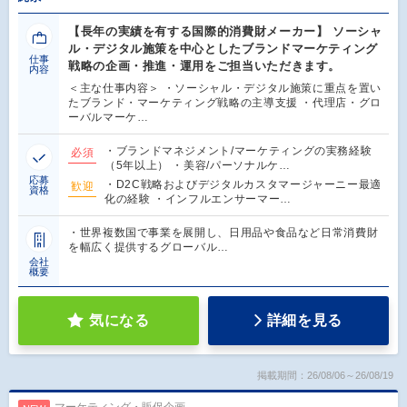
【長年の実績を有する国際的消費財メーカー】 ソーシャ
ル・デジタル施策を中心としたブランドマーケティング
仕事
戦略の企画・推進・運用をご担当いただきます。
内容
＜主な仕事内容＞ ・ソーシャル・デジタル施策に重点を置い
たブランド・マーケティング戦略の主導支援 ・代理店・グロ
ーバルマーケ…
・ブランドマネジメント/マーケティングの実務経験
必須
（5年以上） ・美容/パーソナルケ…
応募
・D2C戦略およびデジタルカスタマージャーニー最適
歓迎
資格
化の経験 ・インフルエンサーマー…
・世界複数国で事業を展開し、日用品や食品など日常消費財
を幅広く提供するグローバル…
会社
概要
気になる
詳細を見る
掲載期間：26/08/06～26/08/19
マーケティング・販促企画