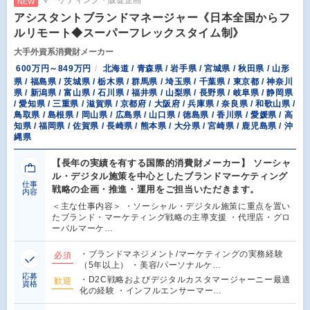
NEW
アシスタントブランドマネージャー《日本全国からフ
ルリモート◆スーパーフレックスタイム制》
大手外資系消費財メーカー
600万円～849万円
北海道 / 青森県 / 岩手県 / 宮城県 / 秋田県 / 山形
県 / 福島県 / 茨城県 / 栃木県 / 群馬県 / 埼玉県 / 千葉県 / 東京都 / 神奈川
県 / 新潟県 / 富山県 / 石川県 / 福井県 / 山梨県 / 長野県 / 岐阜県 / 静岡県
/ 愛知県 / 三重県 / 滋賀県 / 京都府 / 大阪府 / 兵庫県 / 奈良県 / 和歌山県 /
鳥取県 / 島根県 / 岡山県 / 広島県 / 山口県 / 徳島県 / 香川県 / 愛媛県 / 高
知県 / 福岡県 / 佐賀県 / 長崎県 / 熊本県 / 大分県 / 宮崎県 / 鹿児島県 / 沖
縄県
【長年の実績を有する国際的消費財メーカー】 ソーシャ
ル・デジタル施策を中心としたブランドマーケティング
仕事
戦略の企画・推進・運用をご担当いただきます。
内容
＜主な仕事内容＞ ・ソーシャル・デジタル施策に重点を置い
たブランド・マーケティング戦略の主導支援 ・代理店・グロ
ーバルマーケ…
・ブランドマネジメント/マーケティングの実務経験
必須
（5年以上） ・美容/パーソナルケ…
応募
・D2C戦略およびデジタルカスタマージャーニー最適
歓迎
資格
化の経験 ・インフルエンサーマー…