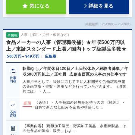
気になる
詳細を見る
掲載期間：26/08/06～26/09/03
人事（採用・労務・教育など）
再掲載
食品メーカーの人事（管理職候補）★年収500万円以
上／東証スタンダード上場／国内トップ級製品多数★
500万円～949万円
広島県
転勤なし／年間休日120日／土日祝休み／経験者募集／年
収500万円以上／正社員 広島市西区の人事のお仕事です
仕事
内容
人事担当として、経験に応じて主に人材開発や労働環境整備
の企画立案・提案・運用などを行っていただきます。 （具体
的には） ・人…
【必須】 ・人事領域の経験をお持ちの方 【歓迎】 ・
必須
自身で新たな仕組みを企画や構築した…
応募
資格
【事業内容】 鶏卵加工製品・野菜加工製品・水産練製品・そ
の他食品の製造、販売、およ…