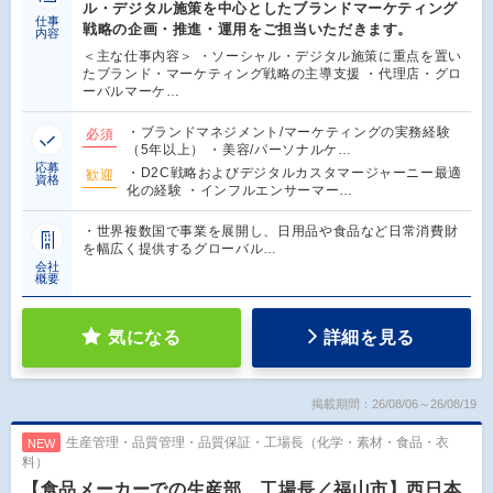
ル・デジタル施策を中心としたブランドマーケティング
仕事
戦略の企画・推進・運用をご担当いただきます。
内容
＜主な仕事内容＞ ・ソーシャル・デジタル施策に重点を置い
たブランド・マーケティング戦略の主導支援 ・代理店・グロ
ーバルマーケ…
・ブランドマネジメント/マーケティングの実務経験
必須
（5年以上） ・美容/パーソナルケ…
応募
・D2C戦略およびデジタルカスタマージャーニー最適
歓迎
資格
化の経験 ・インフルエンサーマー…
・世界複数国で事業を展開し、日用品や食品など日常消費財
を幅広く提供するグローバル…
会社
概要
気になる
詳細を見る
掲載期間：26/08/06～26/08/19
生産管理・品質管理・品質保証・工場長（化学・素材・食品・衣
NEW
料）
【食品メーカーでの生産部 工場長／福山市】西日本