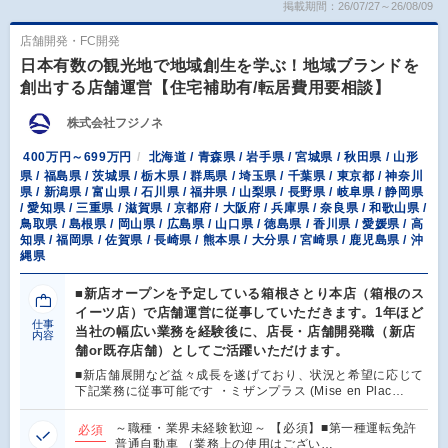
掲載期間：26/07/27～26/08/09
店舗開発・FC開発
日本有数の観光地で地域創生を学ぶ！地域ブランドを
創出する店舗運営【住宅補助有/転居費用要相談】
株式会社フジノネ
400万円～699万円
北海道 / 青森県 / 岩手県 / 宮城県 / 秋田県 / 山形
県 / 福島県 / 茨城県 / 栃木県 / 群馬県 / 埼玉県 / 千葉県 / 東京都 / 神奈川
県 / 新潟県 / 富山県 / 石川県 / 福井県 / 山梨県 / 長野県 / 岐阜県 / 静岡県
/ 愛知県 / 三重県 / 滋賀県 / 京都府 / 大阪府 / 兵庫県 / 奈良県 / 和歌山県 /
鳥取県 / 島根県 / 岡山県 / 広島県 / 山口県 / 徳島県 / 香川県 / 愛媛県 / 高
知県 / 福岡県 / 佐賀県 / 長崎県 / 熊本県 / 大分県 / 宮崎県 / 鹿児島県 / 沖
縄県
■新店オープンを予定している箱根さとり本店（箱根のス
イーツ店）で店舗運営に従事していただきます。1年ほど
仕事
当社の幅広い業務を経験後に、店長・店舗開発職（新店
内容
舗or既存店舗）としてご活躍いただけます。
■新店舗展開など益々成長を遂げており、状況と希望に応じて
下記業務に従事可能です ・ミザンプラス (Mise en Plac…
～職種・業界未経験歓迎～ 【必須】■第一種運転免許
必須
普通自動車 （業務上の使用はござい…