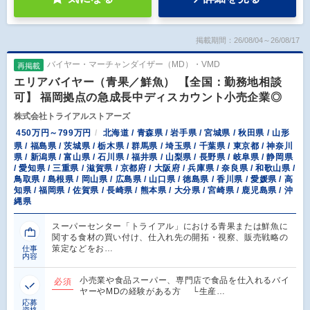
掲載期間：26/08/04～26/08/17
バイヤー・マーチャンダイザー（MD）・VMD
再掲載
エリアバイヤー（青果／鮮魚） 【全国：勤務地相談
可】 福岡拠点の急成長中ディスカウント小売企業◎
株式会社トライアルストアーズ
450万円～799万円
北海道 / 青森県 / 岩手県 / 宮城県 / 秋田県 / 山形
県 / 福島県 / 茨城県 / 栃木県 / 群馬県 / 埼玉県 / 千葉県 / 東京都 / 神奈川
県 / 新潟県 / 富山県 / 石川県 / 福井県 / 山梨県 / 長野県 / 岐阜県 / 静岡県
/ 愛知県 / 三重県 / 滋賀県 / 京都府 / 大阪府 / 兵庫県 / 奈良県 / 和歌山県 /
鳥取県 / 島根県 / 岡山県 / 広島県 / 山口県 / 徳島県 / 香川県 / 愛媛県 / 高
知県 / 福岡県 / 佐賀県 / 長崎県 / 熊本県 / 大分県 / 宮崎県 / 鹿児島県 / 沖
縄県
スーパーセンター「トライアル」における青果または鮮魚に
関する食材の買い付け、仕入れ先の開拓・視察、販売戦略の
策定などをお…
仕事
内容
小売業や食品スーパー、専門店で食品を仕入れるバイ
必須
ヤーやMDの経験がある方 └生産…
応募