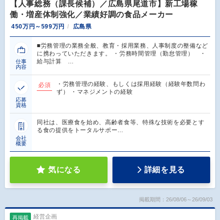
【人事総務（課長候補）／広島県尾道市】新工場稼
働・増産体制強化／業績好調の食品メーカー
450万円～599万円
広島県
■労務管理の業務全般、教育・採用業務、人事制度の整備など
に携わっていただきます。 ・労務時間管理（勤怠管理） ・
給与計算 …
仕事
内容
・労務管理の経験、もしくは採用経験（経験年数問わ
必須
ず） ・マネジメントの経験
応募
資格
同社は、医療食を始め、高齢者食等、特殊な技術を必要とす
る食の提供をトータルサポー…
会社
概要
気になる
詳細を見る
掲載期間：26/08/06～26/09/03
経営企画
再掲載