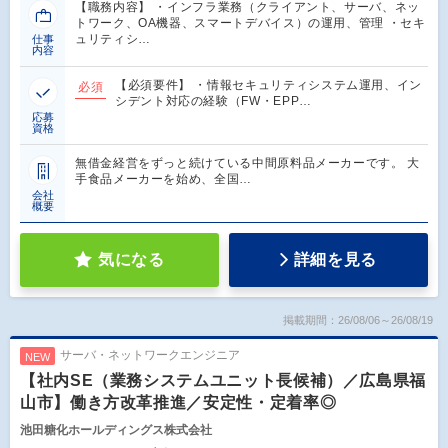
【職務内容】 ・インフラ業務（クライアント、サーバ、ネッ
トワーク、OA機器、スマートデバイス）の運用、管理 ・セキ
ュリティシ…
仕事
内容
【必須要件】 ・情報セキュリティシステム運用、イン
必須
シデント対応の経験（FW・EPP…
応募
資格
無借金経営をずっと続けている中間原料品メーカーです。 大
手食品メーカーを始め、全国…
会社
概要
気になる
詳細を見る
掲載期間：26/08/06～26/08/19
サーバ・ネットワークエンジニア
NEW
【社内SE（業務システムユニット長候補）／広島県福
山市】働き方改革推進／安定性・定着率◎
池田糖化ホールディングス株式会社