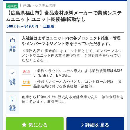
社内SE・システム管理
再掲載
【広島県福山市】食品素材原料メーカーで業務システ
ムユニット ユニット長候補/転勤なし
500万円～849万円
広島県
入社後はまずはユニット内の各プロジェクト推進・管理
やメンバーマネジメント等を行っていただきます。
仕事
内容
＜業務内容＞ 将来的にはユニット長として、メンバーマネジ
メントやユニット内の業務進捗管理、予算管理等を行ってい
ただくことを…
・業務クラウドシステム導入による業務改善経験/M36
必須
5（EntraID、EMS等…
応募
・外部ベンダーとのやりとり、コントロール経験 ・食
歓迎
資格
品製造業における職務経験（業務部…
創業から100年以上の歴史ある老舗企業であり、無借金経営を
続けています。取引先は…
会社
概要
気になる
詳細を見る