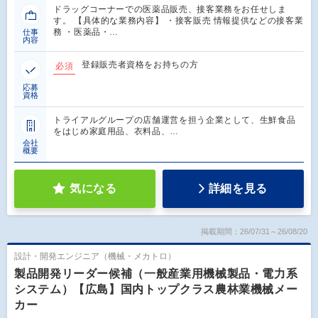
ドラッグコーナーでの医薬品販売、接客業務をお任せしま
す。 【具体的な業務内容】 ・接客販売 情報提供などの接客業
務 ・医薬品・…
仕事
内容
登録販売者資格をお持ちの方
必須
応募
資格
トライアルグループの店舗運営を担う企業として、生鮮食品
をはじめ家庭用品、衣料品、…
会社
概要
気になる
詳細を見る
掲載期間：26/07/31～26/08/20
設計・開発エンジニア（機械・メカトロ）
製品開発リーダー候補（一般産業用機械製品・電力系
システム）【広島】国内トップクラス農林業機械メー
カー