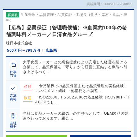
掲載期間：26/08/06～26/08/19
生産管理・品質管理・品質保証・工場長（化学・素材・食品・衣
再掲載
料）
【広島】品質保証（管理職候補）※創業約100年の老
舗調味料メーカー／日清食品グループ
味日本株式会社
500万円～799万円
広島県
大手食品メーカーとの業務提携により安定した経営を続ける
企業にて、品質保証を「守り」から経営に直結する機能へ引
き上げるべく…
仕事
内容
・食品業界での品質保証または品質管理の実務経験 ・
必須
マネジメント経験 ・他部門との調整…
応募
・ISO22000、FSSC22000の監査経験（ISO9001・H
歓迎
資格
ACCPでも…
当社は食品メーカーの縁の下の力持ちとして、OEM製品の製
造を行っております。親会…
会社
概要