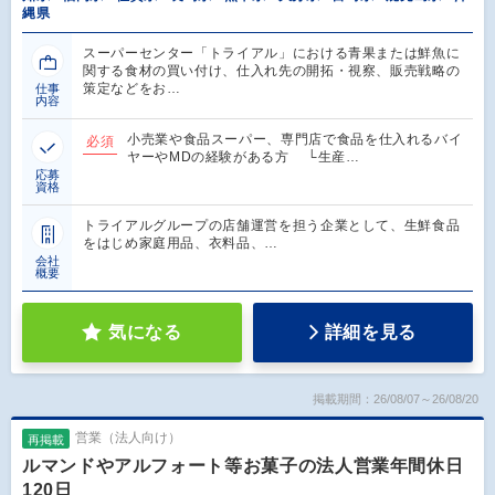
縄県
スーパーセンター「トライアル」における青果または鮮魚に
関する食材の買い付け、仕入れ先の開拓・視察、販売戦略の
策定などをお…
仕事
内容
小売業や食品スーパー、専門店で食品を仕入れるバイ
必須
ヤーやMDの経験がある方 └生産…
応募
資格
トライアルグループの店舗運営を担う企業として、生鮮食品
をはじめ家庭用品、衣料品、…
会社
概要
気になる
詳細を見る
掲載期間：26/08/07～26/08/20
営業（法人向け）
再掲載
ルマンドやアルフォート等お菓子の法人営業年間休日
120日