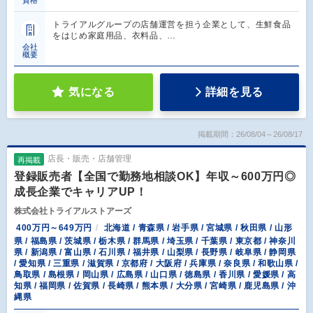
資格
トライアルグループの店舗運営を担う企業として、生鮮食品
をはじめ家庭用品、衣料品、…
会社
概要
気になる
詳細を見る
掲載期間：26/08/04～26/08/17
店長・販売・店舗管理
再掲載
登録販売者【全国で勤務地相談OK】年収～600万円◎
成長企業でキャリアUP！
株式会社トライアルストアーズ
400万円～649万円
北海道 / 青森県 / 岩手県 / 宮城県 / 秋田県 / 山形
県 / 福島県 / 茨城県 / 栃木県 / 群馬県 / 埼玉県 / 千葉県 / 東京都 / 神奈川
県 / 新潟県 / 富山県 / 石川県 / 福井県 / 山梨県 / 長野県 / 岐阜県 / 静岡県
/ 愛知県 / 三重県 / 滋賀県 / 京都府 / 大阪府 / 兵庫県 / 奈良県 / 和歌山県 /
鳥取県 / 島根県 / 岡山県 / 広島県 / 山口県 / 徳島県 / 香川県 / 愛媛県 / 高
知県 / 福岡県 / 佐賀県 / 長崎県 / 熊本県 / 大分県 / 宮崎県 / 鹿児島県 / 沖
縄県