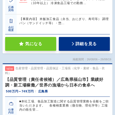
（10年以上） 冷凍食品工場での勤務…
応募
資格
【事業内容】 米飯加工食品（弁当、おにぎり、寿司等） 調理
パン（サンドイッチ等）・惣…
会社
概要
気になる
詳細を見る
掲載期間：26/08/06～26/08/19
生産管理・品質管理・品質保証・工場長（化学・素材・食品・衣
NEW
料）
【品質管理（責任者候補）／広島県福山市】業績好
調・新工場稼働／世界の漁場から日本の食卓へ
500万円～749万円
広島県
■本社工場、食品加工製造に関する品質管理業務を全般をご担
当いただきます。 各種検査業務（微生物、理化学等）工場
内の衛生管…
仕事
内容