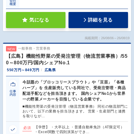
会社
概要
気になる
詳細を見る
掲載期間：26/08/06～26/08/19
一般事務・営業事務
NEW
【広島】機能性野菜の受発注管理（物流営業事務）/55
0～800万円/国内シェアNo.1
550万円～849万円
広島県
今話題の「ブロッコリースプラウト」や「豆苗」「各種
ハーブ」を 生産販売している同社で、受発注管理・商品
仕事
配送手配などを担当頂きます。 国内シェアNo1から世界
内容
一の野菜メーカーを目指している企業です。
■機能性野菜の受発注管理（物流営業事務） 同社の物流部門に
おいて、以下の業務を担当頂きます。 営業・生産部門と連携
を取りなが…
【学歴】 ・大卒以上 ・普通自動車免許（AT限定可）
必須
・Excel関数で四則演算ができ…