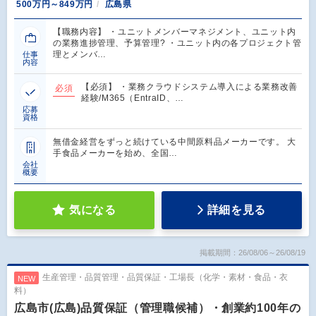
500万円～849万円
広島県
【職務内容】 ・ユニットメンバーマネジメント、ユニット内
の業務進捗管理、予算管理? ・ユニット内の各プロジェクト管
理とメンバ…
仕事
内容
【必須】 ・業務クラウドシステム導入による業務改善
必須
経験/M365（EntraID、…
応募
資格
無借金経営をずっと続けている中間原料品メーカーです。 大
手食品メーカーを始め、全国…
会社
概要
気になる
詳細を見る
掲載期間：26/08/06～26/08/19
生産管理・品質管理・品質保証・工場長（化学・素材・食品・衣
NEW
料）
広島市(広島)品質保証（管理職候補）・創業約100年の