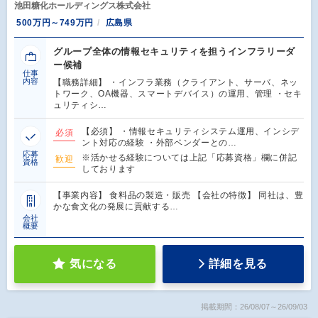
池田糖化ホールディングス株式会社
500万円～749万円
広島県
グループ全体の情報セキュリティを担うインフラリーダ
ー候補
仕事
内容
【職務詳細】 ・インフラ業務（クライアント、サーバ、ネッ
トワーク、OA機器、スマートデバイス）の運用、管理 ・セキ
ュリティシ…
【必須】 ・情報セキュリティシステム運用、インシデ
必須
ント対応の経験 ・外部ベンダーとの…
応募
※活かせる経験については上記「応募資格」欄に併記
歓迎
資格
しております
【事業内容】 食料品の製造・販売 【会社の特徴】 同社は、豊
かな食文化の発展に貢献する…
会社
概要
気になる
詳細を見る
掲載期間：26/08/07～26/09/03