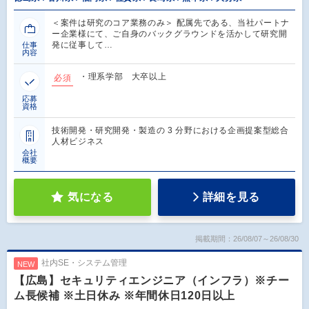
＜案件は研究のコア業務のみ＞ 配属先である、当社パートナ
ー企業様にて、ご自身のバックグラウンドを活かして研究開
発に従事して…
仕事
内容
・理系学部 大卒以上
必須
応募
資格
技術開発・研究開発・製造の 3 分野における企画提案型総合
人材ビジネス
会社
概要
気になる
詳細を見る
掲載期間：26/08/07～26/08/30
社内SE・システム管理
NEW
【広島】セキュリティエンジニア（インフラ）※チー
ム長候補 ※土日休み ※年間休日120日以上