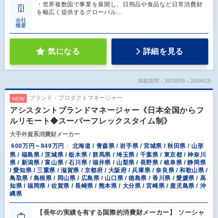
・世界複数国で事業を展開し、日用品や食品など日常消費財
を幅広く提供するグローバル…
会社
概要
気になる
詳細を見る
掲載期間：26/08/06～26/08/19
ブランド・プロダクトマネージャー
NEW
アシスタントブランドマネージャー《日本全国からフ
ルリモート◆スーパーフレックスタイム制》
大手外資系消費財メーカー
600万円～849万円
北海道 / 青森県 / 岩手県 / 宮城県 / 秋田県 / 山形
県 / 福島県 / 茨城県 / 栃木県 / 群馬県 / 埼玉県 / 千葉県 / 東京都 / 神奈川
県 / 新潟県 / 富山県 / 石川県 / 福井県 / 山梨県 / 長野県 / 岐阜県 / 静岡県
/ 愛知県 / 三重県 / 滋賀県 / 京都府 / 大阪府 / 兵庫県 / 奈良県 / 和歌山県 /
鳥取県 / 島根県 / 岡山県 / 広島県 / 山口県 / 徳島県 / 香川県 / 愛媛県 / 高
知県 / 福岡県 / 佐賀県 / 長崎県 / 熊本県 / 大分県 / 宮崎県 / 鹿児島県 / 沖
縄県
【長年の実績を有する国際的消費財メーカー】 ソーシャ