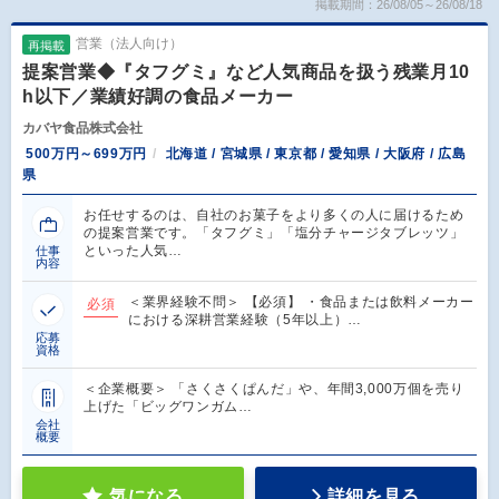
掲載期間：26/08/05～26/08/18
営業（法人向け）
再掲載
提案営業◆『タフグミ』など人気商品を扱う残業月10
h以下／業績好調の食品メーカー
カバヤ食品株式会社
500万円～699万円
北海道 / 宮城県 / 東京都 / 愛知県 / 大阪府 / 広島
県
お任せするのは、自社のお菓子をより多くの人に届けるため
の提案営業です。「タフグミ」「塩分チャージタブレッツ」
といった人気…
仕事
内容
＜業界経験不問＞ 【必須】 ・食品または飲料メーカー
必須
における深耕営業経験（5年以上）…
応募
資格
＜企業概要＞ 「さくさくぱんだ」や、年間3,000万個を売り
上げた「ビッグワンガム…
会社
概要
気になる
詳細を見る