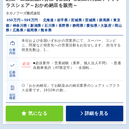
ラスシェア～おかめ納豆を販売～
タカノフーズ株式会社
450万円～599万円
北海道 / 岩手県 / 宮城県 / 茨城県 / 群馬県 / 東京
都 / 神奈川県 / 新潟県 / 石川県 / 長野県 / 静岡県 / 愛知県 / 大阪府 / 岡山
県 / 広島県 / 福岡県 / 熊本県
本社および全国いずれかの営業所にて、スーパー、コンビ
ニ、問屋など得意先への営業活動をお任せします。 担当する
得意先数は、1…
仕事
内容
■必須要件 ・営業経験（業界、個人法人不問） ・普通
必須
自動車免許（AT限定可） ・全国転…
応募
資格
◎「おかめ納豆」でお馴染みの納豆業界のシェアトップクラ
ス企業です。1932年の創…
会社
概要
気になる
詳細を見る