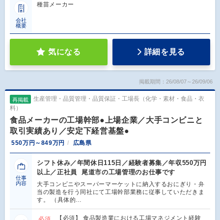
種苗メーカー
会社
概要
気になる
詳細を見る
掲載期間：26/08/07～26/09/06
生産管理・品質管理・品質保証・工場長（化学・素材・食品・衣
再掲載
料）
食品メーカーの工場幹部●上場企業／大手コンビニと
取引実績あり／安定下経営基盤●
550万円～849万円
広島県
シフト休み／年間休日115日／経験者募集／年収550万円
以上／正社員 尾道市の工場管理のお仕事です
仕事
内容
大手コンビニやスーパーマーケットに納入するおにぎり・弁
当の製造を行う同社にて工場幹部業務に従事していただきま
す。 （具体的…
【必須】 食品製造業における工場マネジメント経験
必須