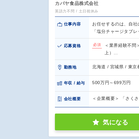
カバヤ食品株式会社
英語力不問
土日祝休み
お任せするのは、自社
仕事内容
「塩分チャージタブレ
必須
＜業界経験不問
応募資格
上）…
北海道 / 宮城県 / 東京
勤務地
500万円～699万円
年収 / 給与
＜企業概要＞ 「さくさ
会社概要
気になる