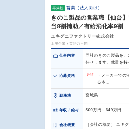
営業（法人向け）
再掲載
きのこ製品の営業職【仙台】
当8割補助／有給消化率9割
ユキグニファクトリー株式会社
上場企業
英語力不問
同社のきのこ製品を、
仕事内容
任せします。裁量を持
必須
・メーカーでの
応募資格
る本…
宮城県
勤務地
500万円～649万円
年収 / 給与
［会社の概要］ ユキグ
会社概要