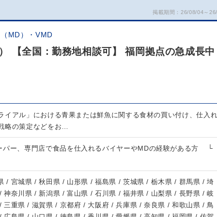
掲載期間：26/08/04～26/
（MD）・VMD
） 【全国：勤務地相談可】 福岡拠点の急成長中
ライアル」における青果または鮮魚に関する食材の買い付け、仕入
戦略の策定などをお…
ーパー、専門店で食品を仕入れるバイヤーやMDの経験がある方 └
 / 宮城県 / 秋田県 / 山形県 / 福島県 / 茨城県 / 栃木県 / 群馬県 / 埼
/ 神奈川県 / 新潟県 / 富山県 / 石川県 / 福井県 / 山梨県 / 長野県 / 岐
/ 三重県 / 滋賀県 / 京都府 / 大阪府 / 兵庫県 / 奈良県 / 和歌山県 / 鳥
/ 広島県 / 山口県 / 徳島県 / 香川県 / 愛媛県 / 高知県 / 福岡県 / 佐賀