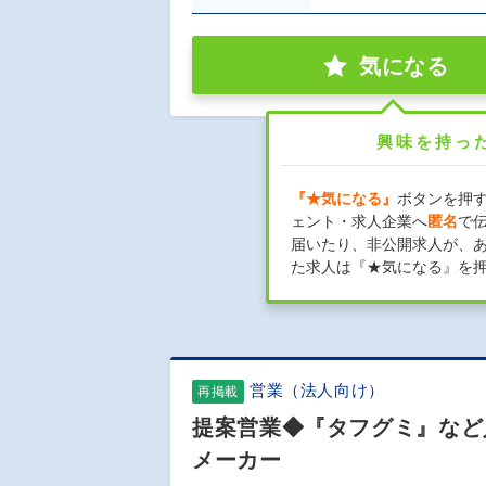
気になる
興味を持っ
『★気になる』
ボタンを押
ェント・求人企業へ
匿名
で
届いたり、非公開求人が、
た求人は『★気になる』を
営業（法人向け）
再掲載
提案営業◆『タフグミ』など
メーカー