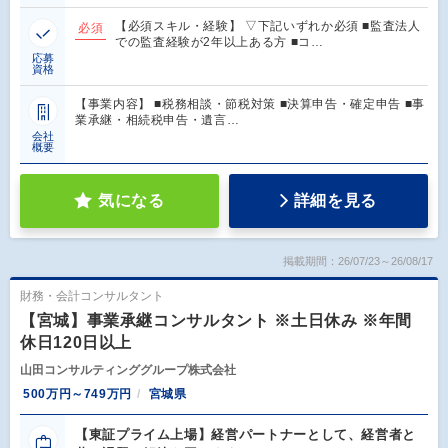
【必須スキル・経験】 ▽下記いずれか必須 ■監査法人
必須
での監査経験が2年以上ある方 ■コ…
応募
資格
【事業内容】 ■税務相談・節税対策 ■決算申告・確定申告 ■事
業承継・相続税申告・遺言…
会社
概要
気になる
詳細を見る
掲載期間：26/07/23～26/08/17
財務・会計コンサルタント
【宮城】事業承継コンサルタント ※土日休み ※年間
休日120日以上
山田コンサルティンググループ株式会社
500万円～749万円
宮城県
【東証プライム上場】経営パートナーとして、経営者と