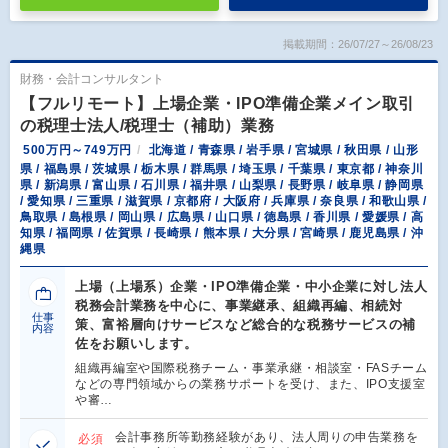
掲載期間：26/07/27～26/08/23
財務・会計コンサルタント
【フルリモート】上場企業・IPO準備企業メイン取引
の税理士法人/税理士（補助）業務
500万円～749万円
北海道 / 青森県 / 岩手県 / 宮城県 / 秋田県 / 山形
県 / 福島県 / 茨城県 / 栃木県 / 群馬県 / 埼玉県 / 千葉県 / 東京都 / 神奈川
県 / 新潟県 / 富山県 / 石川県 / 福井県 / 山梨県 / 長野県 / 岐阜県 / 静岡県
/ 愛知県 / 三重県 / 滋賀県 / 京都府 / 大阪府 / 兵庫県 / 奈良県 / 和歌山県 /
鳥取県 / 島根県 / 岡山県 / 広島県 / 山口県 / 徳島県 / 香川県 / 愛媛県 / 高
知県 / 福岡県 / 佐賀県 / 長崎県 / 熊本県 / 大分県 / 宮崎県 / 鹿児島県 / 沖
縄県
上場（上場系）企業・IPO準備企業・中小企業に対し法人
税務会計業務を中心に、事業継承、組織再編、相続対
仕事
策、富裕層向けサービスなど総合的な税務サービスの補
内容
佐をお願いします。
組織再編室や国際税務チーム・事業承継・相談室・FASチーム
などの専門領域からの業務サポートを受け、また、IPO支援室
や審…
会計事務所等勤務経験があり、法人周りの申告業務を
必須