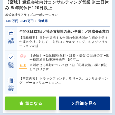
【宮城】運送会社向けコンサルティング営業 ※土日休
み ※年間休日120日以上
株式会社リアライズコーポレーション
600万円～849万円
宮城県
年間休日123日／社会貢献性の高い事業！／急成長企業◎
【職務概要】 同社が提携する全国の金融機関から紹介を受け
仕事
た運送会社に対して、 財務コンサルティング、およびソリュ
内容
ーションの提…
【必須】 ■金融機関(銀行・証券・信金)ご出身の方 ■第
必須
一種普通自動車運転免許 【尚可…
応募
※活かせる経験については上記「応募資格」欄に併記
歓迎
資格
しております
【事業内容】 トラックファンド、R.リース、コンサルティン
グ、データソリューション…
会社
概要
気になる
詳細を見る