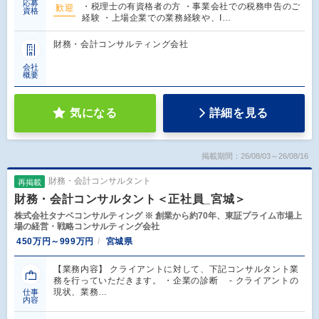
応募
・税理士の有資格者の方 ・事業会社での税務申告のご
歓迎
資格
経験 ・上場企業での業務経験や、I…
財務・会計コンサルティング会社
会社
概要
気になる
詳細を見る
掲載期間：26/08/03～26/08/16
財務・会計コンサルタント
再掲載
財務・会計コンサルタント＜正社員_宮城＞
株式会社タナベコンサルティング ※ 創業から約70年、東証プライム市場上
場の経営・戦略コンサルティング会社
450万円～999万円
宮城県
【業務内容】 クライアントに対して、下記コンサルタント業
務を行っていただきます。 ・企業の診断 - クライアントの
現状、業務…
仕事
内容