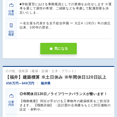
■学校運営における事務職員としての業務をお任せします ※選
考を通じて適性や希望、ご経験などを考慮して配属部署を決
仕事
定いたしま…
内容
ー名古屋を代表する女子総合学園 ー 大正4（1915）年の創立
以来、100年の歴史…
会社
概要
気になる
その他、技術系（建築・設備・土木・プラント）
【福井】建築積算 ※土日休み ※年間休日120日以上
450万円～649万円
福井県
◎年間休日120日／ライフワークバランスが整います！
【職務概要】 同社が手がける工事物件の建築積算をご担当頂
仕事
内容
きます。 【職務詳細】 ・設計図や企画書をもとに対応価格の
設定 ・材料や…