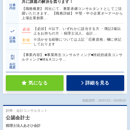
共に課題の解決を図ります！
仕事
内容
【職務概要】 同社にて、事業承継コンサルタントとしてご活
躍いただきます。 【職務詳細】 中堅・中小企業オーナーから
上場企業創業…
【必須】※以下、いずれかに該当する方 ・簿記2級以
必須
上をお持ちの方 ・税理士法人、会計…
応募
※活かせる経験については上記「応募資格」欄に併記
歓迎
資格
しております
【事業内容】 ■事業再生コンサルティング■持続的成長コンサ
ルティング■M＆Aコンサ…
会社
概要
気になる
詳細を見る
掲載期間：26/07/23～26/08/19
財務・会計コンサルタント
公認会計士
税理士法人あさひ会計