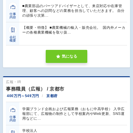
■農業部品のパーツアドバイザーとして、来店対応や在庫管
理、顧客への訪問などの業務を担当していただきます。 自分
仕事
の頑張り次第…
内容
【概要・特徴】 ■農業機械の輸入・販売会社。 国内外メーカ
ーの各種農業機械を取り扱…
会社
概要
気になる
広報・IR
事務職員（広報） / 京都市
400万円～549万円
京都府
学園ブランド企画および広報業務（おもに中高学校） 入学広
報部にて、広報物の制作として学校案内やWeb更新、SNS運
仕事
用などに…
内容
学校法人