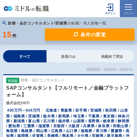
財務・会計コンサルタント/宮城県
の転職・求人情報一覧
15
条件の変更
件
すべて
新着のみ
掲載終了間近
掲載期間：26/08/05～26/08/18
財務・会計コンサルタント
再掲載
SAPコンサルタント【フルリモート／金融プラットフ
ォーム】
株式会社DNTI
400万円～649万円
北海道 / 青森県 / 岩手県 / 宮城県 / 秋田県 / 山形
県 / 福島県 / 茨城県 / 栃木県 / 群馬県 / 埼玉県 / 千葉県 / 東京都 / 神奈川
県 / 新潟県 / 富山県 / 石川県 / 福井県 / 山梨県 / 長野県 / 岐阜県 / 静岡県
/ 愛知県 / 三重県 / 滋賀県 / 京都府 / 大阪府 / 兵庫県 / 奈良県 / 和歌山県 /
鳥取県 / 島根県 / 岡山県 / 広島県 / 山口県 / 徳島県 / 香川県 / 愛媛県 / 高
知県 / 福岡県 / 佐賀県 / 長崎県 / 熊本県 / 大分県 / 宮崎県 / 鹿児島県 / 沖