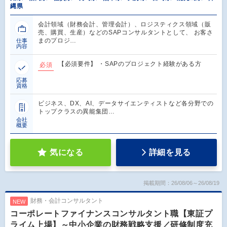
縄県
会計領域（財務会計、管理会計）、ロジスティクス領域（販
売、購買、生産）などのSAPコンサルタントとして、 お客さ
まのプロジ…
仕事
内容
【必須要件】 ・SAPのプロジェクト経験がある方
必須
応募
資格
ビジネス、DX、AI、データサイエンティストなど各分野での
トップクラスの異能集団…
会社
概要
気になる
詳細を見る
掲載期間：26/08/06～26/08/19
財務・会計コンサルタント
NEW
コーポレートファイナンスコンサルタント職【東証プ
ライム上場】～中小企業の財務戦略支援／研修制度充