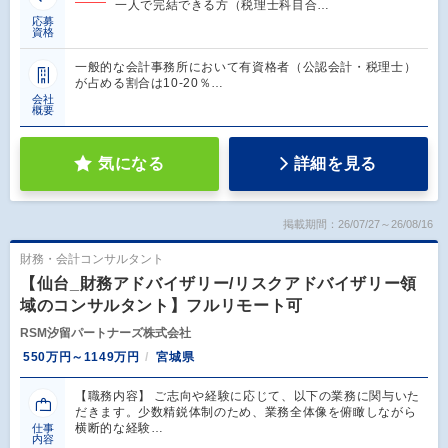
一人で完結できる方（税理士科目合…
応募
資格
一般的な会計事務所において有資格者（公認会計・税理士）
が占める割合は10-20％…
会社
概要
気になる
詳細を見る
掲載期間：26/07/27～26/08/16
財務・会計コンサルタント
【仙台_財務アドバイザリー/リスクアドバイザリー領
域のコンサルタント】フルリモート可
RSM汐留パートナーズ株式会社
550万円～1149万円
宮城県
【職務内容】 ご志向や経験に応じて、以下の業務に関与いた
だきます。少数精鋭体制のため、業務全体像を俯瞰しながら
横断的な経験…
仕事
内容