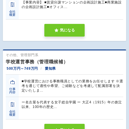
【事業内容】 ■賃貸分譲マンションの企画設計施工■商業施設
の企画設計施工■オフィス…
会社
概要
気になる
その他、管理部門系
学校運営事務（管理職候補）
500万円～749万円
愛知県
■学校運営における事務職員としての業務をお任せします ※選
考を通じて適性や希望、ご経験などを考慮して配属部署を決
仕事
定いたしま…
内容
ー名古屋を代表する女子総合学園 ー 大正4（1915）年の創立
以来、100年の歴史…
会社
概要