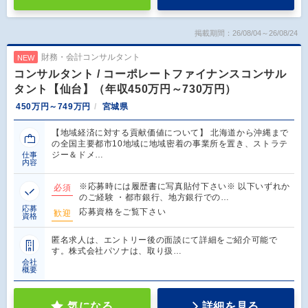
掲載期間：26/08/04～26/08/24
財務・会計コンサルタント
NEW
コンサルタント / コーポレートファイナンスコンサル
タント【仙台】（年収450万円～730万円）
450万円～749万円
宮城県
【地域経済に対する貢献価値について】 北海道から沖縄まで
の全国主要都市10地域に地域密着の事業所を置き、ストラテ
ジー＆ドメ…
仕事
内容
※応募時には履歴書に写真貼付下さい※ 以下いずれか
必須
のご経験 ・都市銀行、地方銀行での…
応募
応募資格をご覧下さい
歓迎
資格
匿名求人は、エントリー後の面談にて詳細をご紹介可能で
す。株式会社パソナは、取り扱…
会社
概要
気になる
詳細を見る