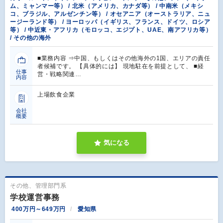
ム、ミャンマー等） / 北米（アメリカ、カナダ等） / 中南米（メキシ
コ、ブラジル、アルゼンチン等） / オセアニア（オーストラリア、ニュ
ージーランド等） / ヨーロッパ（イギリス、フランス、ドイツ、ロシア
等） / 中近東・アフリカ（モロッコ、エジプト、UAE、南アフリカ等）
/ その他の海外
■業務内容 ⇒中国、もしくはその他海外の1国、エリアの責任
者候補です。 【具体的には】 現地駐在を前提として、 ■経
仕事
営・戦略関連…
内容
上場飲食企業
会社
概要
気になる
その他、管理部門系
学校運営事務
400万円～649万円
愛知県