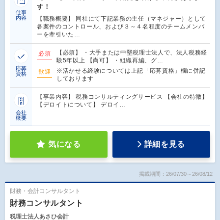
す！
仕事
内容
【職務概要】 同社にて下記業務の主任（マネジャー）として
各案件のコントロール、および３～４名程度のチームメンバ
ーを牽引いた…
【必須】 ・大手または中堅税理士法人で、法人税務経
必須
験5年以上 【尚可】 ・組織再編、グ…
応募
※活かせる経験については上記「応募資格」欄に併記
歓迎
資格
しております
【事業内容】 税務コンサルティングサービス 【会社の特徴】
【デロイトについて】 デロイ…
会社
概要
気になる
詳細を見る
掲載期間：26/07/30～26/08/12
財務・会計コンサルタント
財務コンサルタント
税理士法人あさひ会計