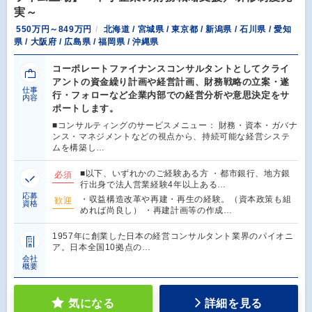
実～
550万円～849万円
北海道 / 宮城県 / 東京都 / 新潟県 / 石川県 / 愛知
県 / 大阪府 / 広島県 / 福岡県 / 沖縄県
コーポレートファイナンスコンサルタントとしてクライ
アントの資金繰り計画や経営計画、財務戦略の立案・遂
仕事
行・フォローなど企業内部での経営分析や意思決定をサ
内容
ポートします。
■コンサルティングのサービスメニュー： 財務・資本・ガバナ
ンス・マネジメントなどの視点から、持続可能な経営システ
ムを構築し…
■以下、いずれかのご経験ある方 ・都市銀行、地方銀
必須
行出身で法人営業経験4年以上ある…
応募
・収益構造改革や再建・再生の経験。（資本政策も組
歓迎
資格
めれば尚良し） ・再建計画等の作成…
1957年に創業した日本の経営コンサルタント業界のパイオニ
ア。日本全国10拠点の…
会社
概要
気になる
詳細を見る