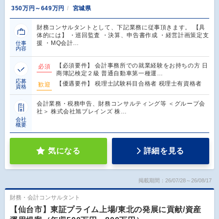
350万円～649万円
宮城県
財務コンサルタントとして、下記業務に従事頂きます。 【具
体的には】 ・巡回監査 ・決算、申告書作成 ・経営計画策定支
援 ・MQ会計…
仕事
内容
【必須要件】 会計事務所での就業経験をお持ちの方 日
必須
商簿記検定２級 普通自動車第一種運…
応募
【優遇要件】 税理士試験科目合格者 税理士有資格者
歓迎
資格
会計業務・税務申告、財務コンサルティング等 ＜グループ会
社＞ 株式会社旭ブレインズ 株…
会社
概要
気になる
詳細を見る
掲載期間：26/07/28～26/08/17
財務・会計コンサルタント
【仙台市】東証プライム上場/東北の発展に貢献/資産