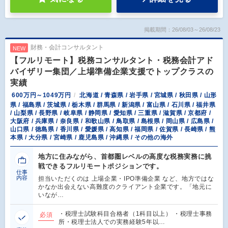
掲載期間：26/08/03～26/08/23
財務・会計コンサルタント
NEW
【フルリモート】税務コンサルタント・税務会計アド
バイザリー集団／上場準備企業支援でトップクラスの
実績
600万円～1049万円
北海道 / 青森県 / 岩手県 / 宮城県 / 秋田県 / 山形
県 / 福島県 / 茨城県 / 栃木県 / 群馬県 / 新潟県 / 富山県 / 石川県 / 福井県
/ 山梨県 / 長野県 / 岐阜県 / 静岡県 / 愛知県 / 三重県 / 滋賀県 / 京都府 /
大阪府 / 兵庫県 / 奈良県 / 和歌山県 / 鳥取県 / 島根県 / 岡山県 / 広島県 /
山口県 / 徳島県 / 香川県 / 愛媛県 / 高知県 / 福岡県 / 佐賀県 / 長崎県 / 熊
本県 / 大分県 / 宮崎県 / 鹿児島県 / 沖縄県 / その他の海外
地方に住みながら、首都圏レベルの高度な税務実務に挑
戦できるフルリモートポジションです。
仕事
内容
担当いただくのは 上場企業・IPO準備企業 など、地方ではな
かなか出会えない高難度のクライアント企業です。「地元に
いなが…
・税理士試験科目合格者（1科目以上） ・税理士事務
必須
所・税理士法人での実務経験5年以…