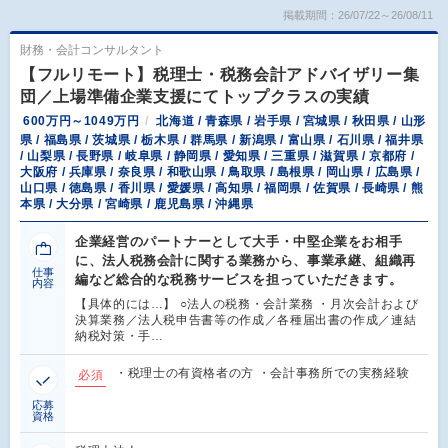
掲載期間：26/07/22～26/08/11
財務・会計コンサルタント
【フルリモート】税理士・税務会計アドバイザリー集
団／上場準備企業支援にてトップクラスの実績
600万円～1049万円
北海道 / 青森県 / 岩手県 / 宮城県 / 秋田県 / 山形
県 / 福島県 / 茨城県 / 栃木県 / 群馬県 / 新潟県 / 富山県 / 石川県 / 福井県
/ 山梨県 / 長野県 / 岐阜県 / 静岡県 / 愛知県 / 三重県 / 滋賀県 / 京都府 /
大阪府 / 兵庫県 / 奈良県 / 和歌山県 / 鳥取県 / 島根県 / 岡山県 / 広島県 /
山口県 / 徳島県 / 香川県 / 愛媛県 / 高知県 / 福岡県 / 佐賀県 / 長崎県 / 熊
本県 / 大分県 / 宮崎県 / 鹿児島県 / 沖縄県
企業経営のパートナーとして大手・中堅企業をお相手
に、法人税務会計に関する業務から、事業承継、組織再
仕事
編など総合的な税務サービスを担っていただきます。
内容
【具体的には…】 ○法人の税務・会計業務 ・月次会計および
決算業務／法人税申告書等の作成／各種届出書の作成／連結
納税対策・手…
・税理士の有資格者の方 ・会計事務所での実務経験
必須
応募
資格