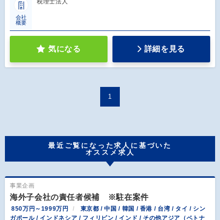
税理士法人
会社
概要
気になる
詳細を見る
1
最近ご覧になった求人に基づいた
オススメ求人
事業企画
海外子会社の責任者候補 ※駐在案件
850万円～1999万円
東京都 / 中国 / 韓国 / 香港 / 台湾 / タイ / シン
ガポール / インドネシア / フィリピン / インド / その他アジア（ベトナ