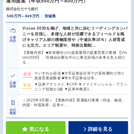
運用提案（年収500万円～800万円）
株式会社七十七銀行
500万円～849万円
宮城県
Vision 2030を掲げ、地域と共に歩むリーディングカンパ
ニーを目指し、多様な人材が活躍できるフィールドを掲
仕事
げキャリア人材の積極採用や（中途比率18％）人材育成
内容
にも注力。エリア制度や、時差出勤制…
【業務内容】 ■富裕層向けの資産運用の提案営業の業務 【Vis
ion2030】 ・宮城仙台圏を中心に東北全域の未来を支え続け
る…
※いずれか必須 ■大手証券会社等での富裕層向け預り
必須
資産営業経験者 ■準大手証券会社等…
応募
▼証券アナリスト ▼CFP ▼ファイナンシャル・プラン
歓迎
資格
ニング技能士1級 ▼証券外務員1…
＜2025年3月期＞ 【業務内容】普通銀行業務（預金、融資、
内国・外国為替、証券そ…
会社
概要
気になる
詳細を見る