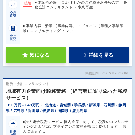
■ 求める経験 下記いずれかのご経験をお持ちの方 ・財
必須
務会計コンサルタント ・事業再生…
応募
資格
■ 事業内容・沿革 【事業内容】 ・ドメイン（業種／事業領
域）コンサルティング ・ファ…
会社
概要
気になる
詳細を見る
掲載期間：26/07/31～26/08/13
財務・会計コンサルタント
地域有力企業向け税務業務 （経営者に寄り添った税務
サービス）
350万円～649万円
北海道 / 宮城県 / 群馬県 / 新潟県 / 石川県 / 静岡
県 / 広島県 / 香川県 / 愛媛県 / 福岡県 / 鹿児島県
■法人総合税務サービス 国内企業に対して、税務のコンサルテ
ィングおよびコンプライアンス業務を幅広く提供します ・法
人に係る全…
仕事
内容