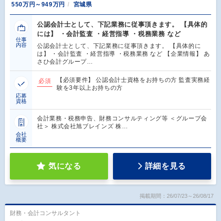
550万円～949万円
宮城県
公認会計士として、下記業務に従事頂きます。 【具体的
には】 ・会計監査 ・経営指導 ・税務業務 など
仕事
内容
公認会計士として、下記業務に従事頂きます。 【具体的に
は】 ・会計監査 ・経営指導 ・税務業務 など 【企業情報】 あ
さひ会計グループ…
【必須要件】 公認会計士資格をお持ちの方 監査実務経
必須
験を3年以上お持ちの方
応募
資格
会計業務・税務申告、財務コンサルティング等 ＜グループ会
社＞ 株式会社旭ブレインズ 株…
会社
概要
気になる
詳細を見る
掲載期間：26/07/23～26/08/17
財務・会計コンサルタント