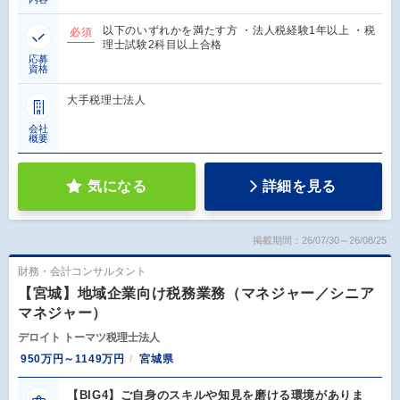
以下のいずれかを満たす方 ・法人税経験1年以上 ・税
必須
理士試験2科目以上合格
応募
資格
大手税理士法人
会社
概要
気になる
詳細を見る
掲載期間：26/07/30～26/08/25
財務・会計コンサルタント
【宮城】地域企業向け税務業務（マネジャー／シニア
マネジャー）
デロイト トーマツ税理士法人
950万円～1149万円
宮城県
【BIG4】ご自身のスキルや知見を磨ける環境がありま