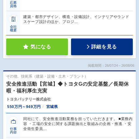
応募
資格
建築・都市デザイン、構造・設備設計、インテリアやランド
スケープ設計のほか、プロジ…
会社
概要
気になる
詳細を見る
掲載期間：26/07/24～26/08/06
その他、技術系（建築・設備・土木・プラント）
安全推進活動【宮城】◆トヨタGの安定基盤／長期休
暇・福利厚生充実
トヨタバッテリー株式会社
550万円～949万円
宮城県
同社にて、安全推進活動業務を担っていただきます。 ■業務内
容 ・工場の安全に関する課題抽出と取組みの企画・推進 ・安
全衛生委員…
仕事
内容