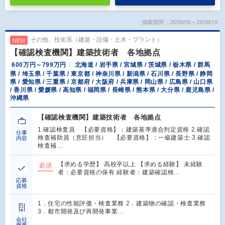
掲載期間：26/08/06～26/08/19
その他、技術系（建築・設備・土木・プラント）
NEW
【確認検査機関】建築技術者 各地拠点
600万円～799万円
北海道 / 岩手県 / 宮城県 / 茨城県 / 栃木県 / 群馬
県 / 埼玉県 / 千葉県 / 東京都 / 神奈川県 / 新潟県 / 石川県 / 長野県 / 静岡
県 / 愛知県 / 三重県 / 京都府 / 大阪府 / 兵庫県 / 岡山県 / 広島県 / 山口県
/ 香川県 / 愛媛県 / 高知県 / 福岡県 / 長崎県 / 熊本県 / 大分県 / 鹿児島県 /
沖縄県
【確認検査機関】建築技術者 各地拠点
1.確認検査員 【必要資格】：建築基準適合判定資格 2.確認
仕事
検査補助員（意匠担当） 【必要資格】：一級建築士 3.確認
内容
検査補…
【求める学歴】 高校卒以上 【求める経験】 未経験
必須
者：必要資格の保有 経験者：建築確認検…
応募
資格
1．住宅の性能評価・検査業務 2．建築物の確認・検査業務
3．都市開発及び再開発事業…
会社
概要