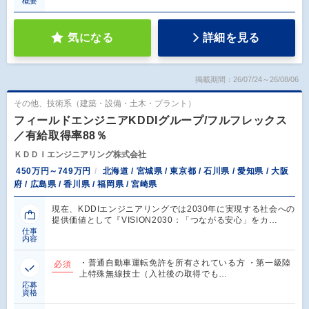
概要
気になる
詳細を見る
掲載期間：26/07/24～26/08/06
その他、技術系（建築・設備・土木・プラント）
フィールドエンジニアKDDIグループ/フルフレックス
／有給取得率88％
ＫＤＤＩエンジニアリング株式会社
450万円～749万円
北海道 / 宮城県 / 東京都 / 石川県 / 愛知県 / 大阪
府 / 広島県 / 香川県 / 福岡県 / 宮崎県
現在、KDDIエンジニアリングでは2030年に実現する社会への
提供価値として『VISION2030：「つながる安心」をカ…
仕事
内容
・普通自動車運転免許を所有されている方 ・第一級陸
必須
上特殊無線技士（入社後の取得でも…
応募
資格