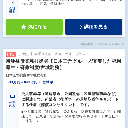
排水衛生、電気、情報通信…
会社
概要
気になる
詳細を見る
掲載期間：26/08/06～26/08/19
その他、技術系（建築・設備・土木・プラント）
NEW
用地補償業務技術者【日本工営グループ/充実した福利
厚生・研修制度/宮城勤務】
日本工営都市空間株式会社
500万円～849万円
宮城県
公共事業等（道路築造、公園整備、区画整理事業など）
に関連して、起業者（役所等）の用地取得等をサポート
仕事
する仕事（補償コンサルタント）です。
内容
■公共事業等（道路築造、公園整備、区画整理事業など）に関
連して、起業者（役所等）の用地取得等をサポートする仕事
（補償コン…