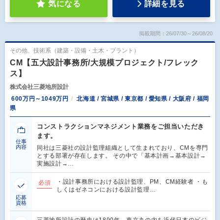
気になる
詳細を見る
掲載期間：26/07/30～26/08/20
その他、技術系（建築・設備・土木・プラント）
CM【五大設計事務所/大規模プロジェクト/フレック
ス】
株式会社三菱地所設計
600万円～1049万円
北海道 / 宮城県 / 東京都 / 愛知県 / 大阪府 / 福岡
県
コンストラクションマネジメント業務をご担当いただき
ます。
仕事
内容
同社は三菱社の設計監理組織として生まれており、CMを専門
とする部署が存在します。 その中で「基本計画→基本設計→
実施設計→…
・設計事務所における設計監理、PM、CM経験者 ・も
必須
しくはゼネコンにおける設計監理…
応募
資格
三菱地所設計の歴史は1890年、東京丸の内を近代日本のビジ