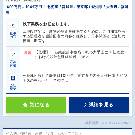
600万円～1049万円
北海道 / 宮城県 / 東京都 / 愛知県 / 大阪府 / 福岡
県
以下業務をお任せします。
工事段階では、建物の品質を確保するために、専門知識を有
仕事
する監理者が設計図書の内容を確認し、工事関係者に適切な
内容
指示・助言を…
【監理】 ・組織設計事務所（概ね大手上位10社程度）
必須
における設計監理経験者 ・ゼネコ…
応募
資格
三菱地所設計の歴史は1890年、東京丸の内を近代日本のビジ
ネスの中心地として整備…
会社
概要
気になる
詳細を見る
掲載期間：26/07/30～26/08/20
その他、技術系（建築・設備・土木・プラント）