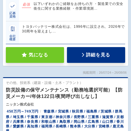
以下いずれかのご経験をお持ちの方 ・製造業での安全
必須
衛生に関する業務経験 ・作業環境測…
応募
資格
トヨタバッテリー株式会社は、1996年に設立され、2026年で
30周年を迎えまし…
会社
概要
気になる
詳細を見る
掲載期間：26/07/24～26/08/06
その他、技術系（建築・設備・土木・プラント）
防災設備の保守メンテナンス（勤務地選択可能）【防
災メーカー/年休122日/夜間呼び出しなし】
ニッタン株式会社
450万円～749万円
青森県 / 宮城県 / 秋田県 / 福島県 / 茨城県 / 群馬
県 / 埼玉県 / 千葉県 / 東京都 / 神奈川県 / 長野県 / 三重県 / 滋賀県 / 京都
府 / 兵庫県 / 奈良県 / 和歌山県 / 鳥取県 / 岡山県 / 広島県 / 山口県 / 香川
県 / 愛媛県 / 高知県 / 福岡県 / 長崎県 / 熊本県 / 大分県 / 宮崎県 / 鹿児島
県