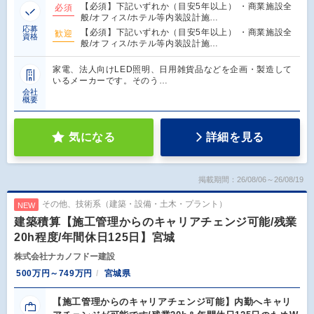
【必須】下記いずれか（目安5年以上） ・商業施設全
必須
般/オフィス/ホテル等内装設計施…
応募
【必須】下記いずれか（目安5年以上） ・商業施設全
歓迎
資格
般/オフィス/ホテル等内装設計施…
家電、法人向けLED照明、日用雑貨品などを企画・製造して
いるメーカーです。そのう…
会社
概要
気になる
詳細を見る
掲載期間：26/08/06～26/08/19
その他、技術系（建築・設備・土木・プラント）
NEW
建築積算【施工管理からのキャリアチェンジ可能/残業
20h程度/年間休日125日】宮城
株式会社ナカノフドー建設
500万円～749万円
宮城県
【施工管理からのキャリアチェンジ可能】内勤へキャリ