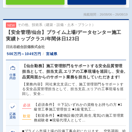
掲載期間：26/08/06～26/08/19
その他、技術系（建築・設備・土木・プラント）
NEW
【安全管理/仙台】プライム上場/データセンター施工
実績トップクラス/年間休日123日
日比谷総合設備株式会社
500万円～1049万円
宮城県
【仙台勤務】施工管理部門をサポートする安全品質管理
担当として、担当支店,エリアの工事現場を巡回し、安全,
仕事
品質両面からのサポート業務を担当していただきます!
内容
【業務内容】 同社東北支店にて、施工管理部門をサポートす
る安全品質管理担当として、担当支店,エリアの工事現場を巡
回し、安全…
【必須条件】 ※下記いずれかの資格をお持ちの方 ■1
必須
級管工事施工管理技士 ■1級電気工…
応募
【歓迎条件】 ■建物設備(空調,衛生,電気)の施工管理業
歓迎
資格
務経験者 ■現場代理人として…
■プライム市場上場の設備工事会社になります。 空気調和、給