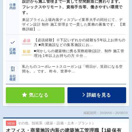
設計から施工管理まで一貫して空間創造に携わります。
仕事
フレックスやリモート、資格手当等、働きやすい環境で
内容
す。
東証プライム上場内装ディスプレイ業界大手の同社にて、デ
ザイン設計 制作 施工管理まで一貫した業務の募集です。 【業
務詳細】…
【必須経験】※下記いずれかの経験を5年以上お持ちの
必須
方 ■商業施設などの集客施設にお…
応募
■何かしらの建築物に携る実務経験(設計、制作 施工管
歓迎
資格
理)を1年以上お持ちの方 ※分…
私たちのコーポレートスローガンは「明日が、笑顔になる空
間を。」です。 昨今、世界中…
会社
概要
気になる
詳細を見る
掲載期間：26/08/06～26/08/19
その他、技術系（建築・設備・土木・プラント）
NEW
オフィス・商業施設内装の建築施工管理職【1級保有