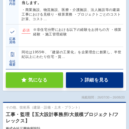
仕事
当します。
内容
・商業施設、物流施設、医療・介護施設、法人施設等の建築
工事における見積り・積算業務 ・プロジェクトごとのコスト
計算、コスト…
※非住宅分野における以下の経験をお持ちの方 ・積算
必須
経験 ・施工管理経験
応募
資格
同社は1955年、「建築の工業化」を企業理念に創業し、半世
紀以上にわたり住宅・賃…
会社
概要
気になる
詳細を見る
掲載期間：26/07/30～26/08/20
その他、技術系（建築・設備・土木・プラント）
工事・監理【五大設計事務所/大規模プロジェクト/フ
レックス】
株式会社三菱地所設計