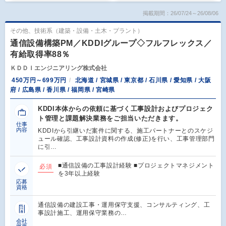
掲載期間：26/07/24～26/08/06
その他、技術系（建築・設備・土木・プラント）
通信設備構築PM／KDDIグループ◇フルフレックス／
有給取得率88％
ＫＤＤＩエンジニアリング株式会社
450万円～699万円
北海道 / 宮城県 / 東京都 / 石川県 / 愛知県 / 大阪
府 / 広島県 / 香川県 / 福岡県 / 宮崎県
KDDI本体からの依頼に基づく工事設計およびプロジェク
ト管理と課題解決業務をご担当いただきます。
仕事
内容
KDDIから引継いだ案件に関する、施工パートナーとのスケジ
ュール確認、工事設計資料の作成(修正)を行い、工事管理部門
に引…
■通信設備の工事設計経験 ■プロジェクトマネジメント
必須
を3年以上経験
応募
資格
通信設備の建設工事・運用保守支援、コンサルティング、工
事設計施工、運用保守業務の…
会社