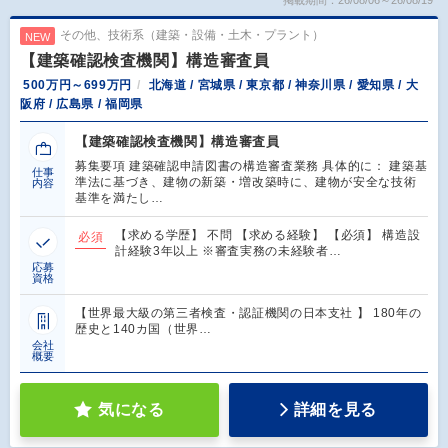
掲載期間：26/08/06～26/08/19
その他、技術系（建築・設備・土木・プラント）
NEW
【建築確認検査機関】構造審査員
500万円～699万円
北海道 / 宮城県 / 東京都 / 神奈川県 / 愛知県 / 大
阪府 / 広島県 / 福岡県
【建築確認検査機関】構造審査員
募集要項 建築確認申請図書の構造審査業務 具体的に： 建築基
仕事
準法に基づき、建物の新築・増改築時に、建物が安全な技術
内容
基準を満たし…
【求める学歴】 不問 【求める経験】 【必須】 構造設
必須
計経験3年以上 ※審査実務の未経験者…
応募
資格
【世界最大級の第三者検査・認証機関の日本支社 】 180年の
歴史と140カ国（世界…
会社
概要
気になる
詳細を見る