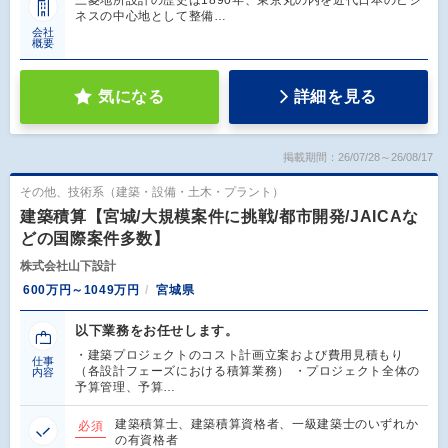
ネスの中心地として整備…
会社
概要
気になる
詳細を見る
掲載期間：26/07/28～26/08/17
その他、技術系（建築・設備・土木・プラント）
建築積算【宮城/大規模案件に挑戦/都市開発/JAICAな
どの国際案件多数】
株式会社山下設計
600万円～1049万円
宮城県
以下業務をお任せします。
・建築プロジェクトのコスト計画立案および費用見積もり
仕事
（各設計フェーズにおける積算業務） ・プロジェクト全体の
内容
予算管理、予算…
建築積算士、建築積算資格者、一級建築士のいずれか
必須
の有資格者