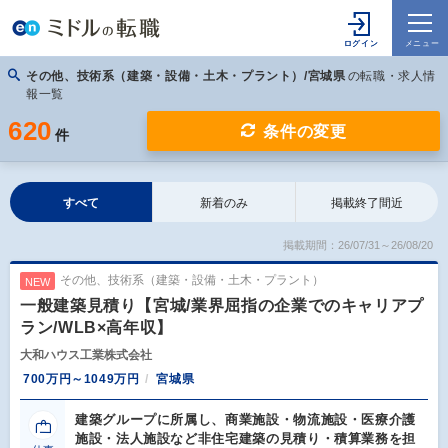
その他、技術系（建築・設備・土木・プラント）/宮城県
の転職・求人情
報一覧
620
条件の変更
件
すべて
新着のみ
掲載終了間近
掲載期間：26/07/31～26/08/20
その他、技術系（建築・設備・土木・プラント）
NEW
一般建築見積り【宮城/業界屈指の企業でのキャリアプ
ラン/WLB×高年収】
大和ハウス工業株式会社
700万円～1049万円
宮城県
建築グループに所属し、商業施設・物流施設・医療介護
施設・法人施設など非住宅建築の見積り・積算業務を担