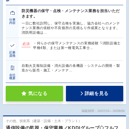
防災機器の保守・点検・メンテナンス業務を担当いただ
きます。
仕事
内容
一日に数社訪問し、保守点検を実施し、協力会社へのメンテ
ナンス業務の依頼や不良個所の見積もり作成業となります。
消防用設備は…
・何らかの保守メンテナンスの実務経験 └消防設備士
必須
甲種4類、または第一種電気工事士…
応募
資格
自動火災報知設備・消火設備の各機器・システムの開発・製
造から販売・施工・メンテナ…
会社
概要
気になる
詳細を見る
掲載期間：26/07/24～26/08/06
その他、技術系（建築・設備・土木・プラント）
通信設備の監視・保守業務／KDDIグループ◇フルフ