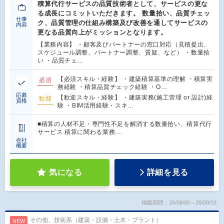
積算代行サービスの品質技術者として、サービスの更な
る成長にコミットいただきます。 数量拾い、品質チェッ
仕事
ク、品質管理の仕組み構築及び改善を通してサービスの
内容
更なる品質向上がミッションとなります。
【業務内容】 ・顧客及びパートナーの窓口対応（見積提出、
スケジュール調整、パートナー調整、質疑、など） ・数量拾
い ・品質チェ…
【必須スキル・経験】 ・建築積算基準の理解 ・積算実
必須
務経験 ・積算品質チェック経験 ・O…
応募
【歓迎スキル・経験】 ・建築実務(施工管理 or 設計)経
歓迎
資格
験 ・BIM活用経験・スキ…
■積算の人材不足・専門性不足を解消する数量拾い、積算代行
サービス 積算に関わる業務…
会社
概要
気になる
詳細を見る
掲載期間：26/08/06～26/08/19
その他、技術系（建築・設備・土木・プラント）
NEW