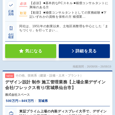
【必須】 ■基本的なPCスキル ■補償コンサルタントに
必須
興味のある方
応募
【歓迎】 ■補償コンサルタントとしての実務経験 ■下
歓迎
資格
記いずれかの資格を保有の方 補償業…
同社は、1951年の創業以来、土地区画整理を中心とした「ま
ちづくり」を行ってまい…
会社
概要
気になる
詳細を見る
掲載期間：26/08/06～26/08/19
その他、技術系（建築・設備・土木・プラント）
NEW
デザイン設計 制作 施工管理業務【上場企業デザイン
会社/フレックス有り/宮城県仙台市】
株式会社スペース
500万円～849万円
宮城県
東証プライム上場の内装ディスプレイ大手で、デザイン