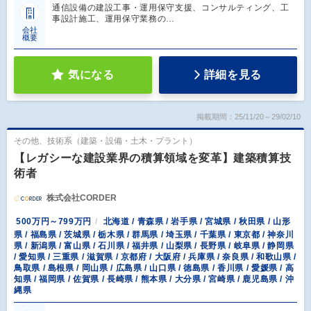
通信設備の建設工事・運用保守支援、コンサルティング、工
事設計施工、運用保守業務の…
会社
概要
気になる
詳細を見る
掲載期間：25/11/20～29/02/10
その他、技術系（建築・設備・土木・プラント）
【レガシーな建設業界の積算領域を変革】建築積算技
術者
株式会社CORDER
500万円～799万円
北海道 / 青森県 / 岩手県 / 宮城県 / 秋田県 / 山形
県 / 福島県 / 茨城県 / 栃木県 / 群馬県 / 埼玉県 / 千葉県 / 東京都 / 神奈川
県 / 新潟県 / 富山県 / 石川県 / 福井県 / 山梨県 / 長野県 / 岐阜県 / 静岡県
/ 愛知県 / 三重県 / 滋賀県 / 京都府 / 大阪府 / 兵庫県 / 奈良県 / 和歌山県 /
鳥取県 / 島根県 / 岡山県 / 広島県 / 山口県 / 徳島県 / 香川県 / 愛媛県 / 高
知県 / 福岡県 / 佐賀県 / 長崎県 / 熊本県 / 大分県 / 宮崎県 / 鹿児島県 / 沖
縄県