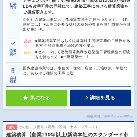
アチェンジが可能です/残業20h＆年間休日125日のためW
仕事
LBも改善可能の同社にて、建築工事における積算業務を
内容
ご担当頂きます。
◎同社の建築工事における積算業務をご担当頂きます。 【具
体的には】 ■工事に必要な材料の種類や数量を設計図書から算
出や集計 ■…
■建築積算業務もしくは建築施工管理業務のご経験があ
必須
る方 ※積算事務所経験の方や施工…
応募
■ゼネコンにて建築積算業務や建築施工管理業務の経験
歓迎
資格
をお持ちの方 ■一級建築士、1…
国内建設事業では、事務所・住宅・店舗・工場物流・学校な
ど、あらゆる種類の工事に最…
会社
概要
気になる
詳細を見る
掲載期間：26/08/06～26/08/19
その他、技術系（建築・設備・土木・プラント）
NEW
建築積算【創業130年以上/新潟本社のスタンダード市