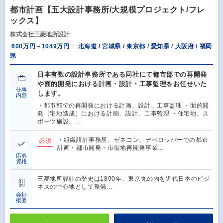
都市計画【五大設計事務所/大規模プロジェクト/フレ
ックス】
株式会社三菱地所設計
600万円～1049万円
北海道 / 宮城県 / 東京都 / 愛知県 / 大阪府 / 福岡
県
日本有数の設計事務所である同社にて都市部での再開発
や面的開発における計画・設計・工事監理をお任せいた
仕事
します。
内容
・都市部での再開発における計画、設計、工事監理 ・面的開
発（宅地造成）における計画、設計、工事監理 ・住宅地、ス
ポーツ施設、…
・組織設計事務所、ゼネコン、デベロッパーでの都市
必須
計画・都市開発・市街地再開発事業…
応募
資格
三菱地所設計の歴史は1890年、東京丸の内を近代日本のビジ
ネスの中心地として整備…
会社
概要