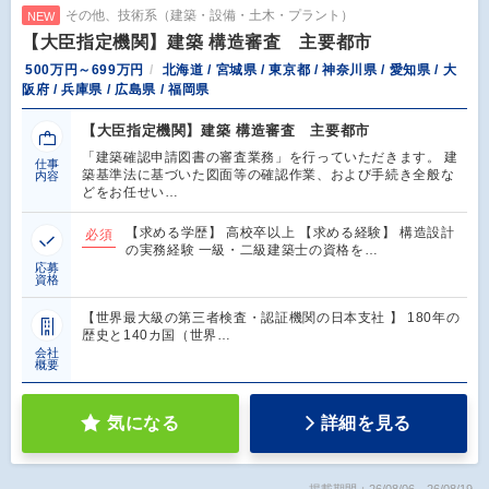
その他、技術系（建築・設備・土木・プラント）
NEW
【大臣指定機関】建築 構造審査 主要都市
500万円～699万円
北海道 / 宮城県 / 東京都 / 神奈川県 / 愛知県 / 大
阪府 / 兵庫県 / 広島県 / 福岡県
【大臣指定機関】建築 構造審査 主要都市
「建築確認申請図書の審査業務」を行っていただきます。 建
仕事
築基準法に基づいた図面等の確認作業、および手続き全般な
内容
どをお任せい…
【求める学歴】 高校卒以上 【求める経験】 構造設計
必須
の実務経験 一級・二級建築士の資格を…
応募
資格
【世界最大級の第三者検査・認証機関の日本支社 】 180年の
歴史と140カ国（世界…
会社
概要
気になる
詳細を見る