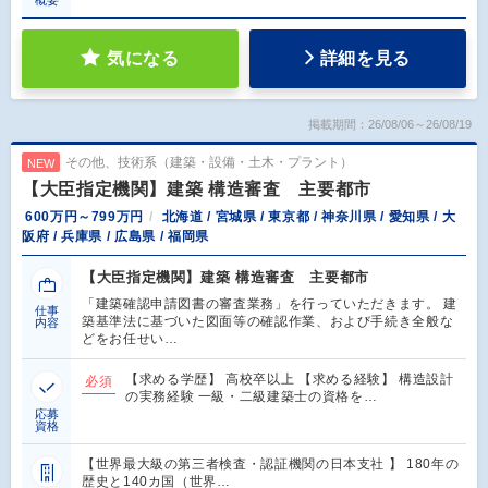
気になる
詳細を見る
掲載期間：26/08/06～26/08/19
その他、技術系（建築・設備・土木・プラント）
NEW
【大臣指定機関】建築 構造審査 主要都市
600万円～799万円
北海道 / 宮城県 / 東京都 / 神奈川県 / 愛知県 / 大
阪府 / 兵庫県 / 広島県 / 福岡県
【大臣指定機関】建築 構造審査 主要都市
「建築確認申請図書の審査業務」を行っていただきます。 建
仕事
築基準法に基づいた図面等の確認作業、および手続き全般な
内容
どをお任せい…
【求める学歴】 高校卒以上 【求める経験】 構造設計
必須
の実務経験 一級・二級建築士の資格を…
応募
資格
【世界最大級の第三者検査・認証機関の日本支社 】 180年の
歴史と140カ国（世界…