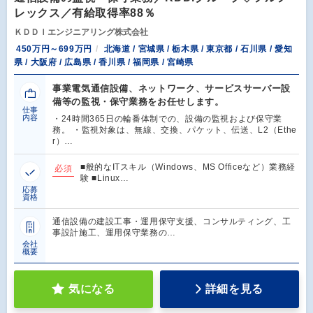
レックス／有給取得率88％
ＫＤＤＩエンジニアリング株式会社
450万円～699万円
北海道 / 宮城県 / 栃木県 / 東京都 / 石川県 / 愛知
県 / 大阪府 / 広島県 / 香川県 / 福岡県 / 宮崎県
事業電気通信設備、ネットワーク、サービスサーバー設
備等の監視・保守業務をお任せします。
仕事
内容
・24時間365日の輪番体制での、設備の監視および保守業
務。 ・監視対象は、無線、交換、パケット、伝送、L2（Ethe
r）…
■般的なITスキル（Windows、MS Officeなど）業務経
必須
験 ■Linux…
応募
資格
通信設備の建設工事・運用保守支援、コンサルティング、工
事設計施工、運用保守業務の…
会社
概要
気になる
詳細を見る