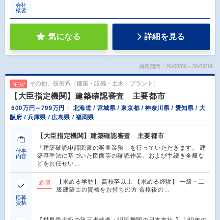
会社
概要
気になる
詳細を見る
掲載期間：26/08/06～26/08/19
その他、技術系（建築・設備・土木・プラント）
NEW
【大臣指定機関】建築確認審査 主要都市
600万円～799万円
北海道 / 宮城県 / 東京都 / 神奈川県 / 愛知県 / 大
阪府 / 兵庫県 / 広島県 / 福岡県
【大臣指定機関】建築確認審査 主要都市
「建築確認申請図書の審査業務」を行っていただきます。 建
仕事
築基準法に基づいた図面等の確認作業、および手続き全般な
内容
どをお任せい…
【求める学歴】 高校卒以上 【求める経験】 一級・二
必須
級建築士の資格をお持ちの方 合格後の…
応募
資格