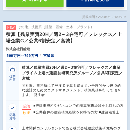
掲載期間：26/08/06～26/08/19
その他、技術系（建築・設備・土木・プラント）
NEW
積算【残業実質20H／週2～3在宅可／フレックス／上
場企業G／公共6割安定／宮城】
株式会社日総建
500万円～799万円
宮城県
積算／残業実質20H／週2～3在宅可／フレックス／東証
プライム上場の建設技術研究所グループ／公共6割安定／
仕事
宮城
内容
同社東北事務所にて発注者予算を踏まえた合理的かつ経済的
な設計のためのコストマネジメント、積算業務を行って頂き
ます。 発注者…
■設計事務所やゼネコンでの積算実務経験をお持ちの方
必須
■公共案件の建築積算経験をお持ちの方 ■建築積算士
歓迎
応募
資格
土木関係コンサルタントである株式会社建設技術研究所のグ