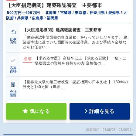
【大臣指定機関】建築確認審査 主要都市
500万円～699万円
北海道 / 宮城県 / 東京都 / 神奈川県 / 愛知県 / 大
阪府 / 兵庫県 / 広島県 / 福岡県
【大臣指定機関】建築確認審査 主要都市
「建築確認申請図書の審査業務」を行っていただきます。 建
仕事
築基準法に基づいた図面等の確認作業、および手続き全般な
内容
どをお任せい…
【求める学歴】 高校卒以上 【求める経験】 一級・二
必須
級建築士の資格をお持ちの方 合格後の…
応募
資格
【世界最大級の第三者検査・認証機関の日本支社 】 180年の
歴史と140カ国（世界…
会社
概要
気になる
詳細を見る
掲載期間：26/08/06～26/08/19