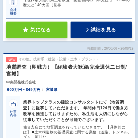
【世界最大級の第三者検査・認証機関の日本支社 】 180年の
歴史と140カ国（世界…
会社
概要
気になる
詳細を見る
掲載期間：26/08/06～26/08/19
その他、技術系（建築・設備・土木・プラント）
NEW
地質調査（即戦力）【経験者大歓迎/完全週休二日制/
宮城】
中央開発株式会社
600万円～849万円
宮城県
業界トップクラスの建設コンサルタントにて【地質調
査】に従事していただきます。 年間休日124日で働き方
仕事
改革を推進しておりますため、私生活を大切にしながら
内容
従事していただくことが可能でございます。
仙台支店にて地質調査を行っていただきます。 【具体的に
は】 ■土木構造物の基礎調査に関する業務（道路、トンネル、
ダム、河川な…