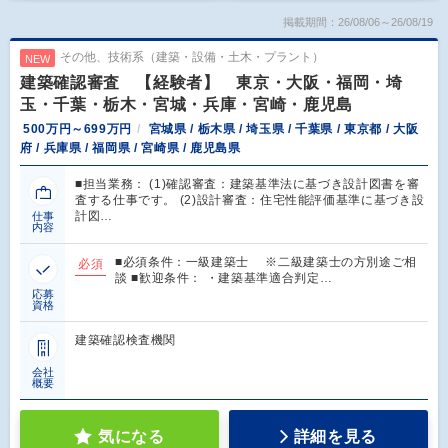
掲載期間：26/08/06～26/08/19
その他、技術系（建築・設備・土木・プラント）
NEW
建築確認審査 【経験者】 東京・大阪・福岡・埼
玉・千葉・栃木・宮城・兵庫・宮崎・鹿児島
500万円～699万円
宮城県 / 栃木県 / 埼玉県 / 千葉県 / 東京都 / 大阪
府 / 兵庫県 / 福岡県 / 宮崎県 / 鹿児島県
■担当業務： (1)確認審査：建築基準法に基づき設計図書を審
査する仕事です。 (2)設計審査：住宅性能評価基準に基づき設
計図…
仕事
内容
■必須条件：一級建築士 ※二級建築士の方別途ご相
必須
談 ■歓迎条件： ・建築基準適合判定…
応募
資格
建築確認検査機関
会社
概要
気になる
詳細を見る