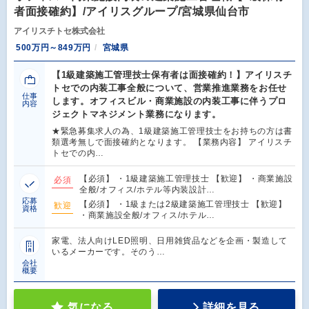
者面接確約】/アイリスグループ/宮城県仙台市
アイリスチトセ株式会社
500万円～849万円
宮城県
【1級建築施工管理技士保有者は面接確約！】アイリスチ
トセでの内装工事全般について、営業推進業務をお任せ
仕事
します。オフィスビル・商業施設の内装工事に伴うプロ
内容
ジェクトマネジメント業務になります。
★緊急募集求人の為、1級建築施工管理技士をお持ちの方は書
類選考無しで面接確約となります。 【業務内容】 アイリスチ
トセでの内…
【必須】 ・1級建築施工管理技士 【歓迎】 ・商業施設
必須
全般/オフィス/ホテル等内装設計…
応募
【必須】 ・1級または2級建築施工管理技士 【歓迎】
歓迎
資格
・商業施設全般/オフィス/ホテル…
家電、法人向けLED照明、日用雑貨品などを企画・製造して
いるメーカーです。そのう…
会社
概要
気になる
詳細を見る