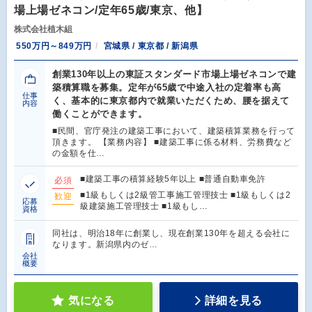
場上場ゼネコン/定年65歳/東京、他】
株式会社植木組
550万円～849万円
宮城県 / 東京都 / 新潟県
創業130年以上の東証スタンダード市場上場ゼネコンで建
築積算職を募集。定年が65歳で中途入社の定着率も高
仕事
く、基本的に東京都内で就業いただくため、腰を据えて
内容
働くことができます。
■民間、官庁発注の建築工事において、建築積算業務を行って
頂きます。 【業務内容】 ■建築工事に係る材料、労務費など
の金額を仕…
■建築工事の積算経験5年以上 ■普通自動車免許
必須
■1級もしくは2級管工事施工管理技士 ■1級もしくは2
歓迎
応募
級建築施工管理技士 ■1級もし…
資格
同社は、明治18年に創業し、現在創業130年を超える会社に
なります。新潟県内のゼ…
会社
概要
気になる
詳細を見る