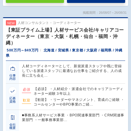
掲載期間：26/08/07～26/08/31
人材コンサルタント・コーディネーター
NEW
【東証プライム上場】人材サービス会社/キャリアコー
ディネーター（東京・大阪・札幌・仙台・福岡・沖
縄）
500万円～849万円
北海道 / 宮城県 / 東京都 / 大阪府 / 福岡県 / 沖縄
県
人材コーディネーターとして、新規派遣スタッフや既に登録
している派遣スタッフに最適なお仕事をご紹介する、人の成
長に立ち会え…
仕事
内容
【必須】 ・人材紹介・派遣会社でのキャリアコーディ
必須
ネーター経験３年以上
応募
【歓迎】 ・リーダーやマネジメント、育成のご経験 ・
歓迎
資格
コールセンターやBPO事業のご経…
■事務系人材サービス事業 ・BPO関連事業部門 ・CRM関連事
業部門 ・一般事務事業部…
会社
概要