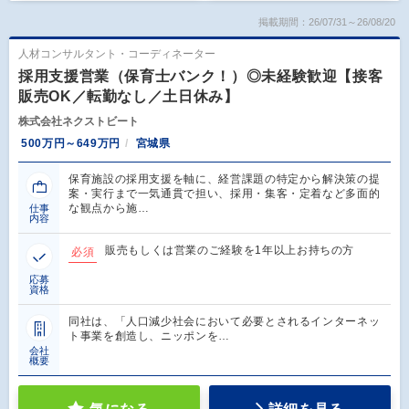
掲載期間：26/07/31～26/08/20
人材コンサルタント・コーディネーター
採用支援営業（保育士バンク！）◎未経験歓迎【接客
販売OK／転勤なし／土日休み】
株式会社ネクストビート
500万円～649万円
宮城県
保育施設の採用支援を軸に、経営課題の特定から解決策の提
案・実行まで一気通貫で担い、採用・集客・定着など多面的
な観点から施…
仕事
内容
販売もしくは営業のご経験を1年以上お持ちの方
必須
応募
資格
同社は、「人口減少社会において必要とされるインターネッ
ト事業を創造し、ニッポンを…
会社
概要