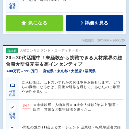
会社
概要
気になる
詳細を見る
掲載期間：26/08/07～26/08/20
人材コンサルタント・コーディネーター
再掲載
20～30代活躍中！未経験から挑戦できる人材業界の総
合職★研修充実＆高インセンティブ
400万円～599万円
宮城県 / 東京都 / 大阪府 / 福岡県
ご入社後は、以下のいずれかのお仕事をお任せします。 どち
らの職種になるかは、面接や研修を通して、あなたのご希望
や適性を見な…
仕事
内容
≪未経験可！人物重視≫ ■社会人経験2年以上/接客・
必須
販売・営業など数字目標を追った…
応募
資格
▪️弊社の魅力 (1)会えるエージェント 企業様・転職希望者の細