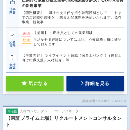
圧倒的な裁量◎観光業界の採用課題を解決する200％成長
の新規事業
仕事
内容
【職務概要】 同社の次世代を担う幹部候補として、これま
でのご経験や適性を 踏まえ配属先を決定いたします。既存
事業、新規事…
【必須】 ・正社員としての就業経験
必須
※活かせる経験については上記「応募資格」欄に併記
歓迎
応募
しております
資格
【事業内容】 ライフイベント領域（保育士バンク！（保育士
向け転職支援／人材紹介）等…
会社
概要
気になる
詳細を見る
掲載期間：26/08/05～26/08/18
人材コンサルタント・コーディネーター
再掲載
【東証プライム上場】リクルートメントコンサルタン
ト