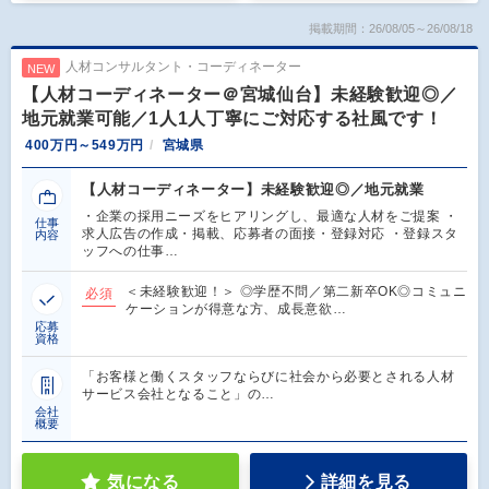
掲載期間：26/08/05～26/08/18
人材コンサルタント・コーディネーター
NEW
【人材コーディネーター＠宮城仙台】未経験歓迎◎／
地元就業可能／1人1人丁寧にご対応する社風です！
400万円～549万円
宮城県
【人材コーディネーター】未経験歓迎◎／地元就業
・企業の採用ニーズをヒアリングし、最適な人材をご提案 ・
仕事
求人広告の作成・掲載、応募者の面接・登録対応 ・登録スタ
内容
ッフへの仕事…
＜未経験歓迎！＞ ◎学歴不問／第二新卒OK◎コミュニ
必須
ケーションが得意な方、成長意欲…
応募
資格
「お客様と働くスタッフならびに社会から必要とされる人材
サービス会社となること」の…
会社
概要
気になる
詳細を見る