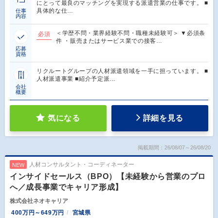
にとって最良のマッチングを実現する派遣営業の仕事です。 ■
具体的な仕…
仕事
内容
＜学歴不問・業界経験不問・職種未経験可＞ ▼必須条
必須
件 ・販売またはサービス業での接客…
応募
資格
リクルートグループの人材派遣領域を一手に担っています。 ■
人材派遣事業 ■紹介予定派…
会社
概要
気になる
詳細を見る
掲載期間：26/08/07～26/08/20
人材コンサルタント・コーディネーター
NEW
インサイドセールス（BPO）【未経験から営業のプロ
へ／成長事業でキャリア形成】
株式会社ネオキャリア
400万円～649万円
宮城県