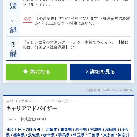
ンサルティン…
仕事
内容
【必須要件】 すべて必須となります ・採用業務の経験
必須
が5年以上ある方 ・採用において、…
応募
資格
『新しい世界のスタンダード』を、本気でつくろう。 【挑む
のは、前例なき社会課題】 少…
会社
概要
気になる
詳細を見る
掲載期間：26/07/27～26/08/09
人材コンサルタント・コーディネーター
キャリアアドバイザー
株式会社BASH
450万円～799万円
北海道 / 青森県 / 岩手県 / 宮城県 / 秋田県 / 山形
県 / 福島県 / 茨城県 / 栃木県 / 群馬県 / 埼玉県 / 千葉県 / 東京都 / 神奈川