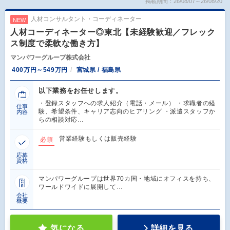
掲載期間：26/08/07～26/08/20
人材コンサルタント・コーディネーター
NEW
人材コーディネーター◎東北【未経験歓迎／フレック
ス制度で柔軟な働き方】
マンパワーグループ株式会社
400万円～549万円
宮城県 / 福島県
以下業務をお任せします。
・登録スタッフへの求人紹介（電話・メール） ・求職者の経
仕事
験、希望条件、キャリア志向のヒアリング ・派遣スタッフか
内容
らの相談対応…
営業経験もしくは販売経験
必須
応募
資格
マンパワーグループは世界70カ国・地域にオフィスを持ち、
ワールドワイドに展開して…
会社
概要
気になる
詳細を見る