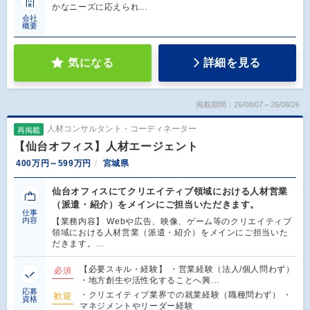
かなニーズに応えられ…
会社
概要
気になる
詳細を見る
掲載期間：26/08/07～26/08/26
人材コンサルタント・コーディネーター
再掲載
【仙台オフィス】人材エージェント
400万円～599万円
宮城県
仙台オフィスにてクリエイティブ領域における人材営業
（派遣・紹介）をメインにご担当いただきます。
仕事
内容
【業務内容】 Webや広告、映像、ゲーム等のクリエイティブ
領域における人材営業（派遣・紹介）をメインにご担当いた
だきます。…
【必要スキル・経験】 ・営業経験（法人/個人問わず）
必須
・地方創生や活性化することへ興…
応募
・クリエイティブ業界での就業経験（職種問わず） ・
歓迎
資格
マネジメントやリーダー経験