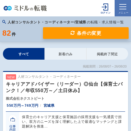
人材コンサルタント・コーディネーター/宮城県
の転職・求人情報一覧
82
条件の変更
件
すべて
新着のみ
掲載終了間近
掲載期間：26/08/07～26/08/20
人材コンサルタント・コーディネーター
NEW
キャリアアドバイザー（リーダー）◎仙台【保育士バ
ンク！／年収550万～／土日休み】
株式会社ネクストビート
550万円～749万円
宮城県
保育士のキャリア支援と保育施設の採用支援を一気通貫で担
い、双方のニーズを深く理解した上で最適なマッチングと課
題解決を推進…
仕事
内容