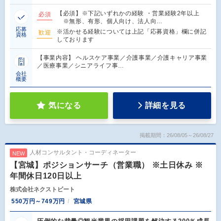
【必須】※下記いずれかの経験 ・営業経験2年以上
必須
※無形、有形、個人向け、法人向…
応募
※活かせる経験については上記「応募資格」欄に併記
歓迎
資格
しております
【事業内容】 ヘルスケア事業／介護事業／介護キャリア事業
／医療事業／シニアライフ事…
会社
概要
気になる
詳細を見る
掲載期間：26/08/05～26/08/27
人材コンサルタント・コーディネーター
NEW
【宮城】ポジションサーチ（営業職） ※土日休み ※
年間休日120日以上
株式会社ネクストビート
550万円～749万円
宮城県