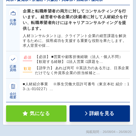
企業と転職希望者の両方に対してコンサルティングを行
います。 経営者や各企業の決裁者に対して人材紹介を行
仕事
い、転職希望者向けにはキャリアコンサルティングを提
内容
供します。
人材コンサルタントは、クライアント企業の経営課題を解決
するために、採用成功を支援する重要な役割を果たします。
求人背景や採…
【必須】 ■営業や顧客折衝経験（法人・個人不問）
必須
【歓迎する経験】 □法人営業 □課題を…
応募
【語学力】 あれば尚可 ※英語力のある方は、日系企業
歓迎
資格
だけでなく外資系企業の担当候補と…
■人材紹介事業 ※厚生労働大臣許可番号（東京本社 紹介：1
3-ユ-010227）…
会社
概要
気になる
詳細を見る
掲載期間：26/08/04～26/08/20