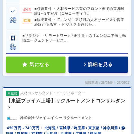
■必須要件 ・人材サービス業のフロント側での業務経
必須
験1～3年程度（CA/コーディネ…
応募
■歓迎要件 ・ITエンジニア領域の人材サービスや営業
歓迎
資格
経験がある方 ・ビジネスを通じた…
■リラシク 「リモートワーク×正社員」のITエンジニア向け転
職エージェントサービス…
会社
概要
気になる
詳細を見る
掲載期間：26/08/04～26/08/17
人材コンサルタント・コーディネーター
再掲載
【東証プライム上場】リクルートメントコンサルタン
ト
株式会社 ジェイ エイ シー リクルートメント
450万円～749万円
北海道 / 宮城県 / 埼玉県 / 東京都 / 神奈川県 / 静
岡県 / 愛知県 / 京都府 / 大阪府 / 兵庫県 / 広島県 / 福岡県