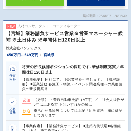
掲載期間：26/08/07～26/08/30
人材コンサルタント・コーディネーター
NEW
【宮城】業務請負サービス営業※営業マネージャー候
補 ※土日休み ※年間休日120日以上
株式会社ハンデックス
450万円～649万円
宮城県
将来の所長候補ポジションの採用です♪研修制度充実／年
間休日120日以上
仕事
内容
【職務概要】 同社にて、下記業務を担当します。 【職務詳
細】 ■営業活動 各施工・物流・イベント関連業種への業務請
負の新規提案営…
【必須】 ・普通自動車免許（AT可）／・社会人経験が
必須
5年以上ある方 下記いずれかの経…
応募
※活かせる経験については上記「応募資格」欄に併記
歓迎
資格
しております
【事業内容】 【業務請負サービス】 ■建築内装現場■各種組
立、納品、施工作業■イベン…