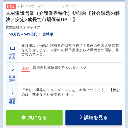
人材コンサルタント・コーディネーター
NEW
人材派遣営業（介護業界特化）◎仙台【社会課題の解
決／安定×成長で市場価値UP！】
株式会社ネオキャリア
350万円～549万円
宮城県
介護施設・病院と求職者の双方を担当する両面型の人材営業
をお任せします。企業への採用提案から求職者との面談、就
業後のフォロ…
仕事
内容
普通自動車運転免許をお持ちの方
必須
応募
資格
『新しい世界のスタンダード』を、本気でつくろう。 【挑む
のは、前例なき社会課題】 少…
会社
概要
気になる
詳細を見る