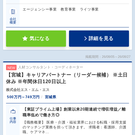
エージェンシー事業 教育事業 ライツ事業
会社
概要
気になる
詳細を見る
掲載期間：26/08/05～26/08/27
人材コンサルタント・コーディネーター
NEW
【宮城】キャリアパートナー（リーダー候補） ※土日
休み ※年間休日120日以上
株式会社エス・エム・エス
500万円～749万円
宮城県
【東証プライム上場】創業以来20期連続で増収増益／離
職率低めで働き方◎
仕事
内容
【職務概要】 医療・介護・福祉業界における転職・採用支援
のマッチング業務を担って頂きます。 求職者：看護師、介護
職、ケアマネ…