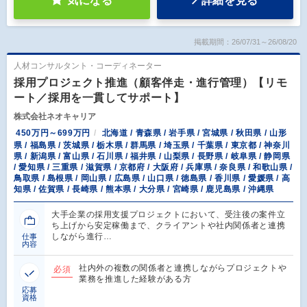
気になる
詳細を見る
掲載期間：26/07/31～26/08/20
人材コンサルタント・コーディネーター
採用プロジェクト推進（顧客伴走・進行管理）【リモ
ート／採用を一貫してサポート】
株式会社ネオキャリア
450万円～699万円
北海道 / 青森県 / 岩手県 / 宮城県 / 秋田県 / 山形
県 / 福島県 / 茨城県 / 栃木県 / 群馬県 / 埼玉県 / 千葉県 / 東京都 / 神奈川
県 / 新潟県 / 富山県 / 石川県 / 福井県 / 山梨県 / 長野県 / 岐阜県 / 静岡県
/ 愛知県 / 三重県 / 滋賀県 / 京都府 / 大阪府 / 兵庫県 / 奈良県 / 和歌山県 /
鳥取県 / 島根県 / 岡山県 / 広島県 / 山口県 / 徳島県 / 香川県 / 愛媛県 / 高
知県 / 佐賀県 / 長崎県 / 熊本県 / 大分県 / 宮崎県 / 鹿児島県 / 沖縄県
大手企業の採用支援プロジェクトにおいて、受注後の案件立
ち上げから安定稼働まで、クライアントや社内関係者と連携
しながら進行…
仕事
内容
社内外の複数の関係者と連携しながらプロジェクトや
必須
業務を推進した経験がある方
応募
資格