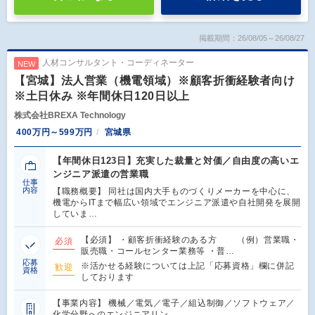
掲載期間：26/08/05～26/08/27
人材コンサルタント・コーディネーター
NEW
【宮城】法人営業（機電領域）※顧客折衝経験者向け
※土日休み ※年間休日120日以上
株式会社BREXA Technology
400万円～599万円
宮城県
【年間休日123日】充実した裁量と対価／自由度の高いエ
ンジニア派遣の営業職
仕事
内容
【職務概要】 同社は国内大手ものづくりメーカーを中心に、
機電からITまで幅広い領域でエンジニア派遣や自社開発を展開
していま…
【必須】 ・顧客折衝経験のある方 （例）営業職・
必須
販売職・コールセンター業務等 ・普…
応募
※活かせる経験については上記「応募資格」欄に併記
歓迎
資格
しております
【事業内容】 機械／電気／電子／組込制御／ソフトウェア／
化学分野へのエンジニアリン…