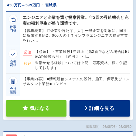
450万円～599万円
宮城県
エンジニアと企業を繋ぐ提案営業。年2回の昇給機会と充
実の福利厚生が整う環境です。
仕事
内容
【職務概要】 IT企業や官公庁、大手一般企業を対象に、同社
に所属する約2，000人のＩＴインフラエンジニアの提案営業
を行い…
【必須】 ・営業経験1年以上（第2新卒などの場合はBt
必須
oCの経験も可） 【尚可】 ・I…
応募
※活かせる経験については上記「応募資格」欄に併記
歓迎
資格
しております
【事業内容】 ■情報通信システムの設計、施工、保守及びコン
サルタント業務■コンピュ…
会社
概要
気になる
詳細を見る
掲載期間：26/08/07～26/08/30