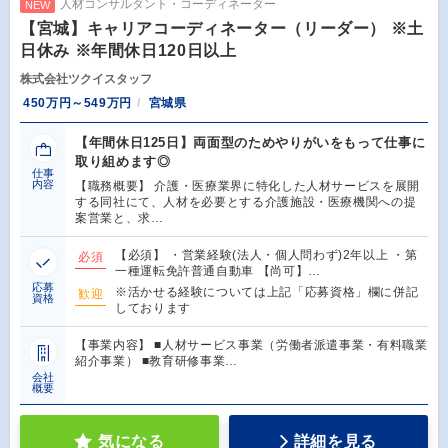
人材コンサルタント・コーディネーター
NEW
【宮城】キャリアコーディネーター（リーダー） ※土
日休み ※年間休日120日以上
株式会社ツクイスタッフ
450万円～549万円
宮城県
【年間休日125日】両面型のためやりがいをもって仕事に
取り組めます◎
仕事
内容
【職務概要】 介護・医療業界に特化した人材サービスを展開
する同社にて、人材を必要とする介護施設・医療機関への提
案営業と、求…
【必須】 ・営業経験(法人・個人問わず)2年以上 ・第
必須
一種運転免許普通自動車 【尚可】…
応募
※活かせる経験については上記「応募資格」欄に併記
歓迎
資格
しております
【事業内容】 ■人材サービス事業（労働者派遣事業・有料職業
紹介事業） ■教育研修事業…
会社
概要
気になる
詳細を見る