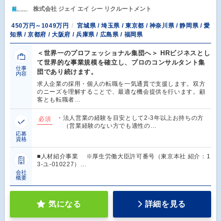
株式会社 ジェイ エイ シー リクルートメント
450万円～1049万円
宮城県 / 埼玉県 / 東京都 / 神奈川県 / 静岡県 / 愛
知県 / 京都府 / 大阪府 / 兵庫県 / 広島県 / 福岡県
＜世界一のプロフェッショナル集団へ＞ HRビジネスとし
て世界的な事業規模を確立し、プロのコンサルタント集
仕事
団であり続けます。
内容
求人企業の採用・個人の転職を一気通貫で支援します。双方
のニーズを理解することで、最適な機会提供を行います。顧
客とも転職者…
・法人営業の経験を目安として2-3年以上お持ちの方
必須
（営業経験のない方でも適性の…
応募
資格
■人材紹介事業 ※厚生労働大臣許可番号（東京本社 紹介：1
3-ユ-010227）…
会社
概要
気になる
詳細を見る