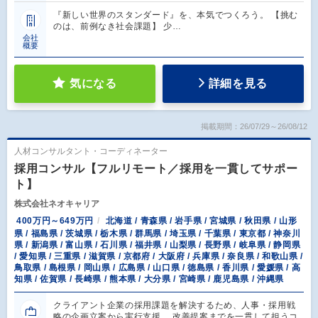
『新しい世界のスタンダード』を、本気でつくろう。 【挑む
のは、前例なき社会課題】 少…
会社
概要
気になる
詳細を見る
掲載期間：26/07/29～26/08/12
人材コンサルタント・コーディネーター
採用コンサル【フルリモート／採用を一貫してサポー
ト】
株式会社ネオキャリア
400万円～649万円
北海道 / 青森県 / 岩手県 / 宮城県 / 秋田県 / 山形
県 / 福島県 / 茨城県 / 栃木県 / 群馬県 / 埼玉県 / 千葉県 / 東京都 / 神奈川
県 / 新潟県 / 富山県 / 石川県 / 福井県 / 山梨県 / 長野県 / 岐阜県 / 静岡県
/ 愛知県 / 三重県 / 滋賀県 / 京都府 / 大阪府 / 兵庫県 / 奈良県 / 和歌山県 /
鳥取県 / 島根県 / 岡山県 / 広島県 / 山口県 / 徳島県 / 香川県 / 愛媛県 / 高
知県 / 佐賀県 / 長崎県 / 熊本県 / 大分県 / 宮崎県 / 鹿児島県 / 沖縄県
クライアント企業の採用課題を解決するため、人事・採用戦
略の企画立案から実行支援、 改善提案までを一貫して担うコ