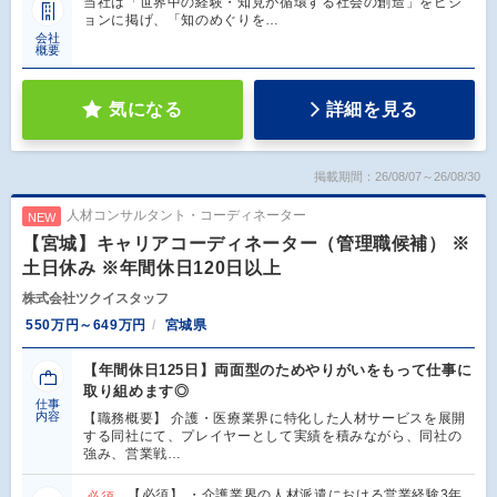
当社は「世界中の経験・知見が循環する社会の創造」をビジ
ョンに掲げ、「知のめぐりを…
会社
概要
気になる
詳細を見る
掲載期間：26/08/07～26/08/30
人材コンサルタント・コーディネーター
NEW
【宮城】キャリアコーディネーター（管理職候補） ※
土日休み ※年間休日120日以上
株式会社ツクイスタッフ
550万円～649万円
宮城県
【年間休日125日】両面型のためやりがいをもって仕事に
取り組めます◎
仕事
内容
【職務概要】 介護・医療業界に特化した人材サービスを展開
する同社にて、プレイヤーとして実績を積みながら、同社の
強み、営業戦…
【必須】 ・介護業界の人材派遣における営業経験3年
必須