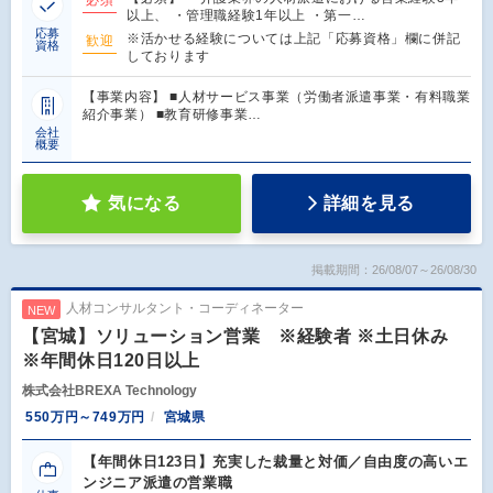
以上、 ・管理職経験1年以上 ・第一…
応募
※活かせる経験については上記「応募資格」欄に併記
歓迎
資格
しております
【事業内容】 ■人材サービス事業（労働者派遣事業・有料職業
紹介事業） ■教育研修事業…
会社
概要
気になる
詳細を見る
掲載期間：26/08/07～26/08/30
人材コンサルタント・コーディネーター
NEW
【宮城】ソリューション営業 ※経験者 ※土日休み
※年間休日120日以上
株式会社BREXA Technology
550万円～749万円
宮城県
【年間休日123日】充実した裁量と対価／自由度の高いエ
ンジニア派遣の営業職