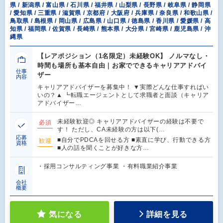
県 / 新潟県 / 富山県 / 石川県 / 福井県 / 山梨県 / 長野県 / 岐阜県 / 静岡県
/ 愛知県 / 三重県 / 滋賀県 / 京都府 / 大阪府 / 兵庫県 / 奈良県 / 和歌山県 /
鳥取県 / 島根県 / 岡山県 / 広島県 / 山口県 / 徳島県 / 香川県 / 愛媛県 / 高
知県 / 福岡県 / 佐賀県 / 長崎県 / 熊本県 / 大分県 / 宮崎県 / 鹿児島県 / 沖
縄県
【レアポジション（1名限定）未経験OK】 ノルマなし・
時間も場所も基本自由｜お家でできるキャリアアドバイ
仕事
ザー
内容
キャリアアドバイザーを募集中！ ▼実際どんな仕事すればい
いの？▲ ┗転職エージェントとして求職者と面談（キャリア
アドバイザー…
未経験歓迎◎ キャリアアドバイザーの経験は不要で
必須
す！ ただし、CA未経験の方は以下(…
応募
■自分でPDCAを回せる方 ■素直に学び、行動できる方
歓迎
資格
■人の話を聞くことが好きな方…
・採用コンサルティング事業 ・有料職業紹介事業
会社
概要
気になる
詳細を見る