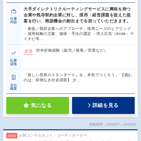
大手ダイレクトリクルーティングサービスに興味を持つ
企業や既存契約企業に対し、採用・経営課題を捉えた提
仕事
案を行い、商談機会の創出までを担っていただきます。
内容
・新規／既存企業へのアプローチ、採用ニーズのヒアリング
・採用戦略の立案、媒体・手法の選定 ・求人広告（doda・マ
イナビ等…
対外折衝経験（販売／接客／営業など）
必須
応募
資格
『新しい世界のスタンダード』を、本気でつくろう。 【挑む
のは、前例なき社会課題】 少…
会社
概要
気になる
詳細を見る
掲載期間：26/08/07～26/08/20
人材コンサルタント・コーディネーター
NEW