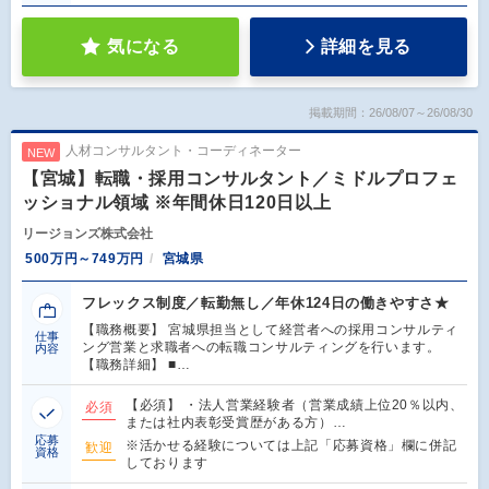
気になる
詳細を見る
掲載期間：26/08/07～26/08/30
人材コンサルタント・コーディネーター
NEW
【宮城】転職・採用コンサルタント／ミドルプロフェ
ッショナル領域 ※年間休日120日以上
リージョンズ株式会社
500万円～749万円
宮城県
フレックス制度／転勤無し／年休124日の働きやすさ★
【職務概要】 宮城県担当として経営者への採用コンサルティ
仕事
ング営業と求職者への転職コンサルティングを行います。
内容
【職務詳細】 ■…
【必須】 ・法人営業経験者（営業成績上位20％以内、
必須
または社内表彰受賞歴がある方）…
応募
※活かせる経験については上記「応募資格」欄に併記
歓迎
資格
しております