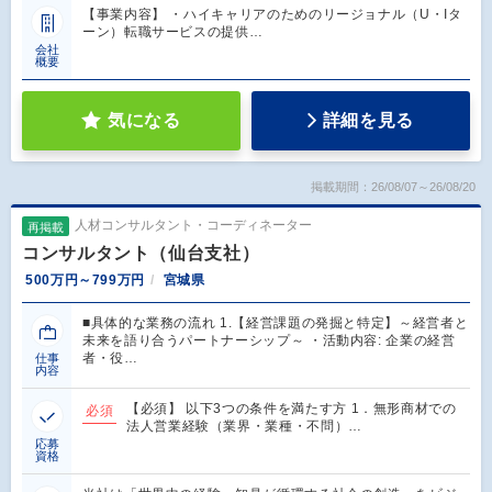
【事業内容】 ・ハイキャリアのためのリージョナル（U・Iタ
ーン）転職サービスの提供…
会社
概要
気になる
詳細を見る
掲載期間：26/08/07～26/08/20
人材コンサルタント・コーディネーター
再掲載
コンサルタント（仙台支社）
500万円～799万円
宮城県
■具体的な業務の流れ 1.【経営課題の発掘と特定】～経営者と
未来を語り合うパートナーシップ～ ・活動内容: 企業の経営
者・役…
仕事
内容
【必須】 以下3つの条件を満たす方 1．無形商材での
必須
法人営業経験（業界・業種・不問）…
応募
資格