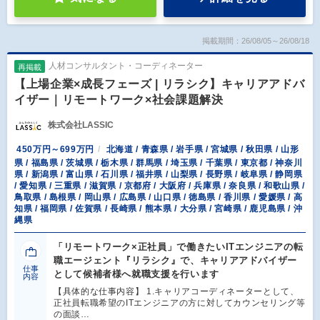
掲載期間：26/08/05～26/08/18
人材コンサルタント・コーディネーター
再掲載
【上場企業×成長フェーズ | リラシク】キャリアアドバ
イザー｜リモートワーク×社会課題解決
株式会社LASSIC
450万円～699万円
北海道 / 青森県 / 岩手県 / 宮城県 / 秋田県 / 山形
県 / 福島県 / 茨城県 / 栃木県 / 群馬県 / 埼玉県 / 千葉県 / 東京都 / 神奈川
県 / 新潟県 / 富山県 / 石川県 / 福井県 / 山梨県 / 長野県 / 岐阜県 / 静岡県
/ 愛知県 / 三重県 / 滋賀県 / 京都府 / 大阪府 / 兵庫県 / 奈良県 / 和歌山県 /
鳥取県 / 島根県 / 岡山県 / 広島県 / 山口県 / 徳島県 / 香川県 / 愛媛県 / 高
知県 / 福岡県 / 佐賀県 / 長崎県 / 熊本県 / 大分県 / 宮崎県 / 鹿児島県 / 沖
縄県
「リモートワーク×正社員」で働きたいITエンジニアの転
職エージェント『リラシク』で、キャリアアドバイザー
仕事
として候補者様へ就職支援を行います
内容
【具体的な仕事内容】 1.キャリアコーディネーターとして、
正社員転職希望のITエンジニアの方に対してカウンセリング等
の面談…