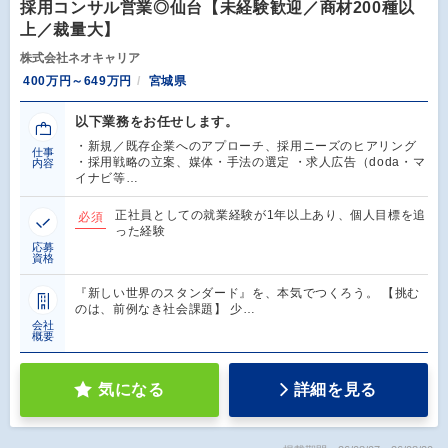
採用コンサル営業◎仙台【未経験歓迎／商材200種以
上／裁量大】
株式会社ネオキャリア
400万円～649万円
宮城県
以下業務をお任せします。
・新規／既存企業へのアプローチ、採用ニーズのヒアリング
仕事
・採用戦略の立案、媒体・手法の選定 ・求人広告（doda・マ
内容
イナビ等…
正社員としての就業経験が1年以上あり、個人目標を追
必須
った経験
応募
資格
『新しい世界のスタンダード』を、本気でつくろう。 【挑む
のは、前例なき社会課題】 少…
会社
概要
気になる
詳細を見る