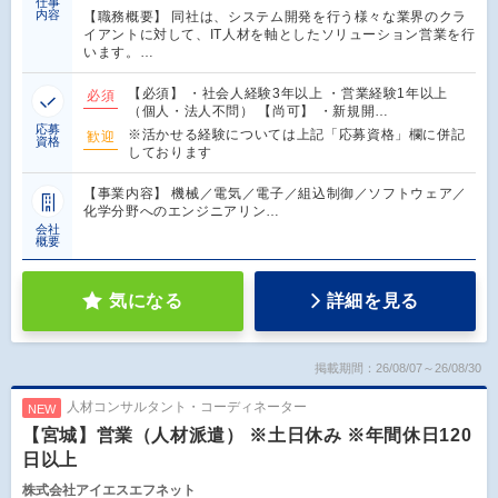
仕事
内容
【職務概要】 同社は、システム開発を行う様々な業界のクラ
イアントに対して、IT人材を軸としたソリューション営業を行
います。…
【必須】 ・社会人経験3年以上 ・営業経験1年以上
必須
（個人・法人不問） 【尚可】 ・新規開…
応募
※活かせる経験については上記「応募資格」欄に併記
歓迎
資格
しております
【事業内容】 機械／電気／電子／組込制御／ソフトウェア／
化学分野へのエンジニアリン…
会社
概要
気になる
詳細を見る
掲載期間：26/08/07～26/08/30
人材コンサルタント・コーディネーター
NEW
【宮城】営業（人材派遣） ※土日休み ※年間休日120
日以上
株式会社アイエスエフネット