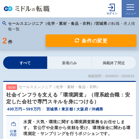
セールスエンジニア（化学・素材・食品・衣料）/宮城県
の転職・求人情
報一覧
2
条件の変更
件
すべて
新着のみ
掲載終了間近
掲載期間：26/08/03～26/08/16
セールスエンジニア（化学・素材・食品・衣料）
NEW
社会インフラを支える「環境調査」（理系総合職：安
定した会社で専門スキルを身につける）
400万円～599万円
宮城県 / 東京都 / 大阪府 / 沖縄県
水質・大気・環境に関する環境調査業務をお任せしま
す。 官公庁や企業から依頼を受け、環境保全に関わる環
仕事
境測定・サンプリングを行うポジションです。
内容