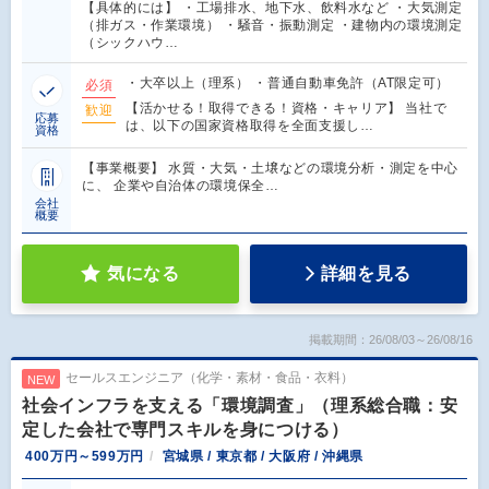
【具体的には】 ・工場排水、地下水、飲料水など ・大気測定
（排ガス・作業環境） ・騒音・振動測定 ・建物内の環境測定
（シックハウ…
・大卒以上（理系） ・普通自動車免許（AT限定可）
必須
【活かせる！取得できる！資格・キャリア】 当社で
歓迎
応募
は、以下の国家資格取得を全面支援し…
資格
【事業概要】 水質・大気・土壌などの環境分析・測定を中心
に、 企業や自治体の環境保全…
会社
概要
気になる
詳細を見る
掲載期間：26/08/03～26/08/16
セールスエンジニア（化学・素材・食品・衣料）
NEW
社会インフラを支える「環境調査」（理系総合職：安
定した会社で専門スキルを身につける）
400万円～599万円
宮城県 / 東京都 / 大阪府 / 沖縄県