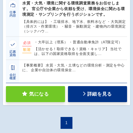
水質・大気・環境に関する環境調査業務をお任せしま
す。 官公庁や企業から依頼を受け、環境保全に関わる環
仕事
境測定・サンプリングを行うポジションです。
内容
【具体的には】 ・工場排水、地下水、飲料水など ・大気測定
（排ガス・作業環境） ・騒音・振動測定 ・建物内の環境測定
（シックハウ…
・大卒以上（理系） ・普通自動車免許（AT限定可）
必須
【活かせる！取得できる！資格・キャリア】 当社で
歓迎
応募
は、以下の国家資格取得を全面支援し…
資格
【事業概要】 水質・大気・土壌などの環境分析・測定を中心
に、 企業や自治体の環境保全…
会社
概要
気になる
詳細を見る
1