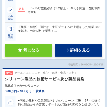
内容
・BtoBの営業経験（5年以上） ※化学関連、自動車関
必須
連歓迎
応募
資格
【概要・特徴】 同社は、東証プライムに上場をした創業100
年以上、包装材料で業界ト…
会社
概要
気になる
詳細を見る
掲載期間：26/08/05～26/08/18
セールスエンジニア（化学・素材・食品・衣料）
NEW
シリコーン製品の技術サービス及び製品開発
旭化成ワッカーシリコーン
500万円～949万円
茨城県
■同社の建材や工業製品向けのシリコーン（SH、SF）の技術
的な側面からの営業サポート及び製品の開発をご担当いただ