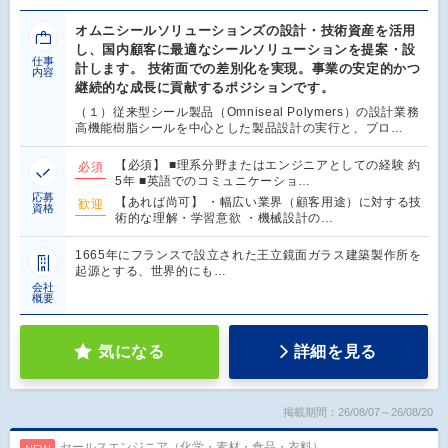
オムニシールソリューションズの設計・技術資産を活用
し、国内顧客に最適なシールソリューションを提案・設
仕事
計します。 技術面での差別化を実現。事業の安定的かつ
内容
継続的な成長に貢献するポジションです。
（１）従来型シール製品（Omniseal Polymers）の設計業務
高機能樹脂シールを中心とした製品設計の実行と、プロ…
【必須】 ■理系分野またはエンジニアとしての経験 約
必須
5年 ■英語でのコミュニケーショ…
応募
【あれば尚可】 ・幅広い業界（顧客用途）に対する技
歓迎
資格
術的な理解・学習意欲 ・機械設計の…
1665年にフランスで設立された王立鏡面ガラス建築製作所を
起源とする、世界的にも…
会社
概要
気になる
詳細を見る
掲載期間：26/08/07～26/08/20
セールスエンジニア（化学・素材・食品・衣料）