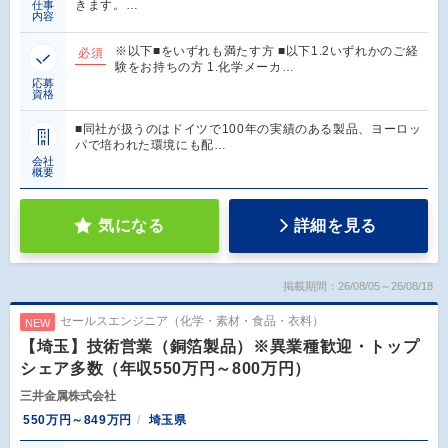
きます。…
仕事
内容
※以下■をいずれも満たす方 ■以下1.2いずれかのご経
必須
験をお持ちの方 1.化学メーカ…
応募
資格
■同社が扱うのはドイツで100年の実績のある製品、ヨーロッ
パで培われた環境にも配…
会社
概要
気になる
詳細を見る
掲載期間：26/08/05～26/08/18
セールスエンジニア（化学・素材・食品・衣料）
NEW
【埼玉】技術営業（銅箔製品）※異業種歓迎・トップ
シェア多数（年収550万円～800万円）
三井金属株式会社
550万円～849万円
埼玉県