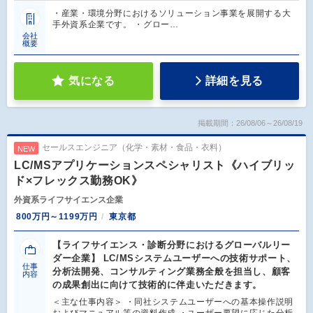
・産業・環境分野におけるソリューション事業を展開する大
手外資系企業です。 ・グロー…
会社
概要
気になる
詳細を見る
掲載期間：26/08/06～26/08/19
セールスエンジニア（化学・素材・食品・衣料）
NEW
LC/MSアプリケーションスペシャリスト《ハイブリッ
ド×フレックス勤務OK》
外資系ライフサイエンス企業
800万円～1199万円
東京都
【ライフサイエンス・診断分野におけるグローバルリー
ダー企業】 LC/MSシステムユーザーへの技術サポート、
仕事
分析法開発、コンサルティング業務全般を担当し、顧客
内容
の成果創出に向けて技術的に伴走いただきます。
＜主な仕事内容＞ ・同社システムユーザーへの基本操作説明