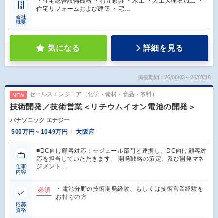
・住宅総合設備機器 ・特注家具 ・木工 ・人工大理石加工 ・
住宅リフォームおよび建築 ・宅…
会社
概要
気になる
詳細を見る
掲載期間：26/08/03～26/08/16
セールスエンジニア（化学・素材・食品・衣料）
NEW
技術開発／技術営業＜リチウムイオン電池の開発＞
パナソニック エナジー
500万円～1049万円
大阪府
■DC向け顧客対応：モジュール部門と連携し、DC向け顧客対
応を担当していただきます。 開発戦略の策定、及び開発マネ
ジメント…
仕事
内容
・電池分野の技術開発経験、もしくは技術営業経験を
必須
お持ちの方
応募
資格