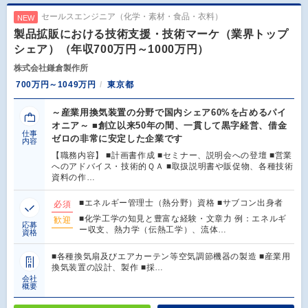
セールスエンジニア（化学・素材・食品・衣料）
NEW
製品拡販における技術支援・技術マーケ（業界トップ
シェア）（年収700万円～1000万円）
株式会社鎌倉製作所
700万円～1049万円
東京都
～産業用換気装置の分野で国内シェア60%を占めるパイ
オニア～ ■創立以来50年の間、一貫して黒字経営、借金
仕事
ゼロの非常に安定した企業です
内容
【職務内容】 ■計画書作成 ■セミナー、説明会への登壇 ■営業
へのアドバイス・技術的ＱＡ ■取扱説明書や販促物、各種技術
資料の作…
■エネルギー管理士（熱分野）資格 ■サブコン出身者
必須
■化学工学の知見と豊富な経験・文章力 例：エネルギ
歓迎
応募
ー収支、熱力学（伝熱工学）、流体…
資格
■各種換気扇及びエアカーテン等空気調節機器の製造 ■産業用
換気装置の設計、製作 ■採…
会社
概要