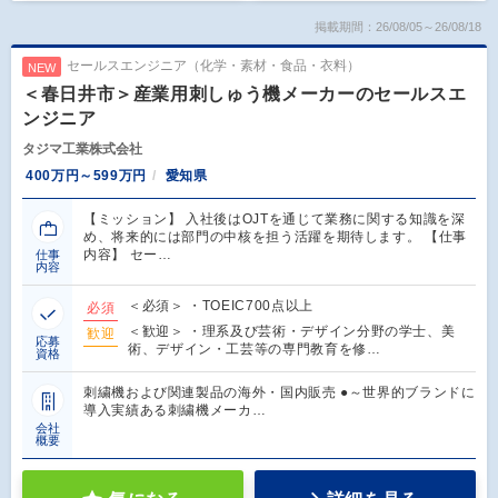
掲載期間：26/08/05～26/08/18
セールスエンジニア（化学・素材・食品・衣料）
NEW
＜春日井市＞産業用刺しゅう機メーカーのセールスエ
ンジニア
タジマ工業株式会社
400万円～599万円
愛知県
【ミッション】 入社後はOJTを通じて業務に関する知識を深
め、将来的には部門の中核を担う活躍を期待します。 【仕事
内容】 セー…
仕事
内容
＜必須＞ ・TOEIC700点以上
必須
＜歓迎＞ ・理系及び芸術・デザイン分野の学士、美
歓迎
応募
術、デザイン・工芸等の専門教育を修…
資格
刺繍機および関連製品の海外・国内販売 ●～世界的ブランドに
導入実績ある刺繍機メーカ…
会社
概要