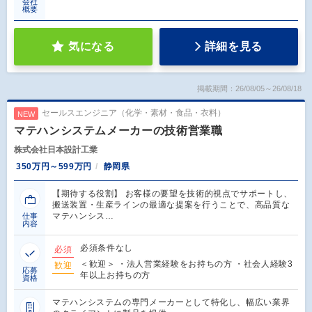
会社
概要
気になる
詳細を見る
掲載期間：26/08/05～26/08/18
セールスエンジニア（化学・素材・食品・衣料）
NEW
マテハンシステムメーカーの技術営業職
株式会社日本設計工業
350万円～599万円
静岡県
【期待する役割】 お客様の要望を技術的視点でサポートし、
搬送装置・生産ラインの最適な提案を行うことで、高品質な
マテハンシス…
仕事
内容
必須条件なし
必須
＜歓迎＞ ・法人営業経験をお持ちの方 ・社会人経験3
歓迎
応募
年以上お持ちの方
資格
マテハンシステムの専門メーカーとして特化し、幅広い業界