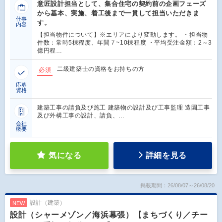
意匠設計担当として、集合住宅の契約前の企画フェーズ
から基本、実施、着工後まで一貫して担当いただきま
仕事
す。
内容
【担当物件について】※エリアにより変動します。 ・担当物
件数：常時5棟程度、年間７~10棟程度 ・平均受注金額：2～3
億円程…
二級建築士の資格をお持ちの方
必須
応募
資格
建築工事の請負及び施工 建築物の設計及び工事監理 造園工事
及び外構工事の設計、請負、…
会社
概要
気になる
詳細を見る
掲載期間：26/08/07～26/08/20
設計（建築）
NEW
設計（シャーメゾン／海浜幕張）【まちづくり／チー