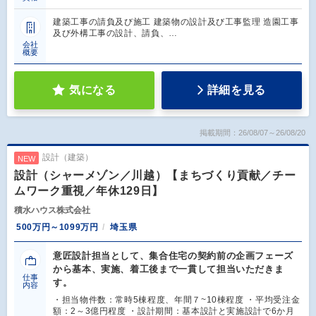
建築工事の請負及び施工 建築物の設計及び工事監理 造園工事
及び外構工事の設計、請負、…
会社
概要
気になる
詳細を見る
掲載期間：26/08/07～26/08/20
設計（建築）
NEW
設計（シャーメゾン／川越）【まちづくり貢献／チー
ムワーク重視／年休129日】
積水ハウス株式会社
500万円～1099万円
埼玉県
意匠設計担当として、集合住宅の契約前の企画フェーズ
から基本、実施、着工後まで一貫して担当いただきま
仕事
す。
内容
・担当物件数：常時5棟程度、年間７~10棟程度 ・平均受注金
額：2～3億円程度 ・設計期間：基本設計と実施設計で6か月