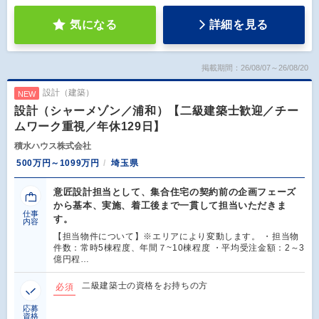
気になる
詳細を見る
掲載期間：26/08/07～26/08/20
設計（建築）
NEW
設計（シャーメゾン／浦和）【二級建築士歓迎／チー
ムワーク重視／年休129日】
積水ハウス株式会社
500万円～1099万円
埼玉県
意匠設計担当として、集合住宅の契約前の企画フェーズ
から基本、実施、着工後まで一貫して担当いただきま
仕事
す。
内容
【担当物件について】※エリアにより変動します。 ・担当物
件数：常時5棟程度、年間７~10棟程度 ・平均受注金額：2～3
億円程…
二級建築士の資格をお持ちの方
必須
応募
資格