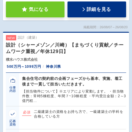
気になる
詳細を見る
掲載期間：26/08/07～26/08/20
設計（建築）
NEW
設計（シャーメゾン／川崎）【まちづくり貢献／チー
ムワーク重視／年休129日】
積水ハウス株式会社
500万円～1099万円
神奈川県
集合住宅の契約前の企画フェーズから基本、実施、着工
後まで一貫して担当いただきます。
仕事
内容
【担当物件について】※エリアにより変動します。 ・担当物
件数：常時5棟程度、年間７~10棟程度 ・平均受注金額：2～3
億円程…
二級建築士の資格をお持ち方で、一級建築士の学科を
必須
合格している方
応募
資格