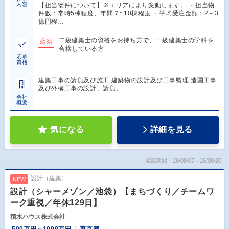
内容
【担当物件について】※エリアにより変動します。 ・担当物
件数：常時5棟程度、年間７~10棟程度 ・平均受注金額：2～3
億円程…
二級建築士の資格をお持ち方で、一級建築士の学科を
必須
合格している方
応募
資格
建築工事の請負及び施工 建築物の設計及び工事監理 造園工事
及び外構工事の設計、請負、…
会社
概要
気になる
詳細を見る
掲載期間：26/08/07～26/08/20
設計（建築）
NEW
設計（シャーメゾン／池袋）【まちづくり／チームワ
ーク重視／年休129日】
積水ハウス株式会社
500万円～1099万円
東京都