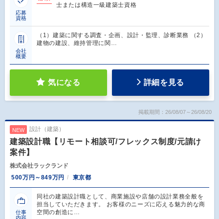
士または構造一級建築士資格
応募
資格
（1）建築に関する調査・企画、設計・監理、診断業務 （2）
建物の建設、維持管理に関…
会社
概要
気になる
詳細を見る
掲載期間：26/08/07～26/08/20
設計（建築）
NEW
建築設計職【リモート相談可/フレックス制度/元請け
案件】
株式会社ラックランド
500万円～849万円
東京都
同社の建築設計職として、商業施設や店舗の設計業務全般を
担当していただきます。 お客様のニーズに応える魅力的な商
空間の創造に…
仕事
内容