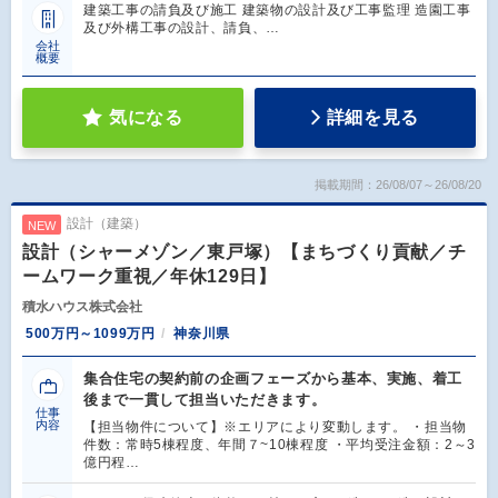
建築工事の請負及び施工 建築物の設計及び工事監理 造園工事
及び外構工事の設計、請負、…
会社
概要
気になる
詳細を見る
掲載期間：26/08/07～26/08/20
設計（建築）
NEW
設計（シャーメゾン／東戸塚）【まちづくり貢献／チ
ームワーク重視／年休129日】
積水ハウス株式会社
500万円～1099万円
神奈川県
集合住宅の契約前の企画フェーズから基本、実施、着工
後まで一貫して担当いただきます。
仕事
内容
【担当物件について】※エリアにより変動します。 ・担当物
件数：常時5棟程度、年間７~10棟程度 ・平均受注金額：2～3
億円程…