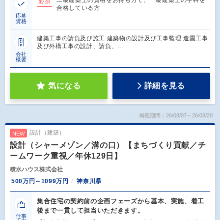
必須
合格している方
応募
資格
建築工事の請負及び施工 建築物の設計及び工事監理 造園工事
及び外構工事の設計、請負、…
会社
概要
気になる
詳細を見る
掲載期間：26/08/07～26/08/20
設計（建築）
NEW
設計（シャーメゾン／溝の口）【まちづくり貢献／チ
ームワーク重視／年休129日】
積水ハウス株式会社
500万円～1099万円
神奈川県
集合住宅の契約前の企画フェーズから基本、実施、着工
後まで一貫して担当いただきます。
仕事