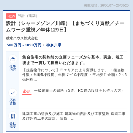
掲載期間：26/08/07～26/08/20
設計（建築）
NEW
設計（シャーメゾン／川崎）【まちづくり貢献／チー
ムワーク重視／年休129日】
積水ハウス株式会社
500万円～1099万円
神奈川県
集合住宅の契約前の企画フェーズから基本、実施、着工
後まで一貫して担当いただきます。
仕事
内容
【担当物件について】※エリアにより変動します。 ・担当物
件数：常時5棟程度、年間７~10棟程度 ・平均受注金額：2～3
億円程…
一級建築士の資格（S造、RC造の設計をお持ちの方）
必須
応募
資格
建築工事の請負及び施工 建築物の設計及び工事監理 造園工事
及び外構工事の設計、請負、…
会社
概要