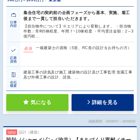
集合住宅の契約前の企画フェーズから基本、実施、着工
後まで一貫して担当いただきます。
仕事
内容
【担当物件について】※エリアにより変動します。 ・担当物
件数：常時5棟程度、年間７~10棟程度 ・平均受注金額：2～3
億円程…
一級建築士の資格（S造、RC造の設計をお持ちの方）
必須
応募
資格
建築工事の請負及び施工 建築物の設計及び工事監理 造園工事
及び外構工事の設計、請負、…
会社
概要
気になる
詳細を見る
掲載期間：26/08/07～26/08/20
設計（建築）
NEW
設計（シャーメゾン／渋谷）【まちづくり貢献／チー