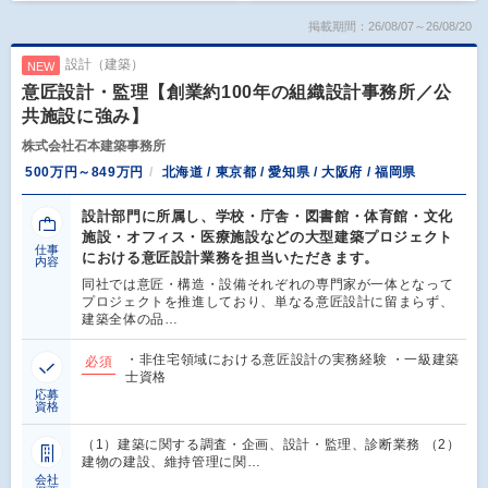
掲載期間：26/08/07～26/08/20
設計（建築）
NEW
意匠設計・監理【創業約100年の組織設計事務所／公
共施設に強み】
株式会社石本建築事務所
500万円～849万円
北海道 / 東京都 / 愛知県 / 大阪府 / 福岡県
設計部門に所属し、学校・庁舎・図書館・体育館・文化
施設・オフィス・医療施設などの大型建築プロジェクト
仕事
における意匠設計業務を担当いただきます。
内容
同社では意匠・構造・設備それぞれの専門家が一体となって
プロジェクトを推進しており、単なる意匠設計に留まらず、
建築全体の品…
・非住宅領域における意匠設計の実務経験 ・一級建築
必須
士資格
応募
資格
（1）建築に関する調査・企画、設計・監理、診断業務 （2）
建物の建設、維持管理に関…
会社