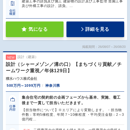
建築工事の請負及び施工 建築物の設計及び工事監理 造園工事
及び外構工事の設計、請負、…
会社
概要
気になる
詳細を見る
掲載期間：26/08/07～26/08/20
設計（建築）
NEW
設計（シャーメゾン／溝の口）【まちづくり貢献／チ
ームワーク重視／年休129日】
積水ハウス株式会社
500万円～1099万円
神奈川県
集合住宅の契約前の企画フェーズから基本、実施、着工
後まで一貫して担当いただきます。
仕事
内容
【担当物件について】※エリアにより変動します。 ・担当物
件数：常時5棟程度、年間７~10棟程度 ・平均受注金額：2～3
億円程…
二級建築士の資格をお持ち方で、一級建築士の学科を