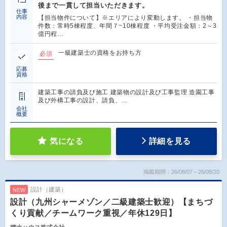
後まで一貫して担当いただきます。
仕事
内容
【担当物件について】※エリアにより変動します。 ・担当物
件数：常時5棟程度、年間７~10棟程度 ・平均受注金額：2～3
億円程…
一級建築士の資格をお持ち方
必須
応募
資格
建築工事の請負及び施工 建築物の設計及び工事監理 造園工事
及び外構工事の設計、請負、…
会社
概要
気になる
詳細を見る
掲載期間：26/08/07～26/08/20
設計（建築）
NEW
設計（九州シャーメゾン／二級建築士歓迎）【まちづ
くり貢献／チームワーク重視／年休129日】