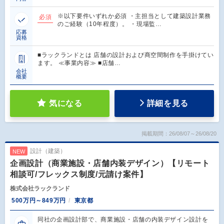
※以下要件いずれか必須 ・主担当として建築設計業務
必須
のご経験（10年程度）。 ・現場監…
応募
資格
■ラックランドとは 店舗の設計および商空間制作を手掛けてい
ます。 ≪事業内容≫ ■店舗…
会社
概要
気になる
詳細を見る
掲載期間：26/08/07～26/08/20
設計（建築）
NEW
企画設計（商業施設・店舗内装デザイン）【リモート
相談可/フレックス制度/元請け案件】
株式会社ラックランド
500万円～849万円
東京都
同社の企画設計部で、商業施設・店舗の内装デザイン設計を