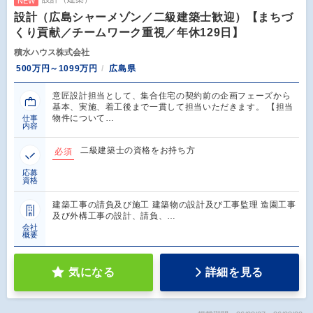
NEW
設計（広島シャーメゾン／二級建築士歓迎）【まちづ
くり貢献／チームワーク重視／年休129日】
積水ハウス株式会社
500万円～1099万円
広島県
意匠設計担当として、集合住宅の契約前の企画フェーズから
基本、実施、着工後まで一貫して担当いただきます。 【担当
物件について…
仕事
内容
二級建築士の資格をお持ち方
必須
応募
資格
建築工事の請負及び施工 建築物の設計及び工事監理 造園工事
及び外構工事の設計、請負、…
会社
概要
気になる
詳細を見る