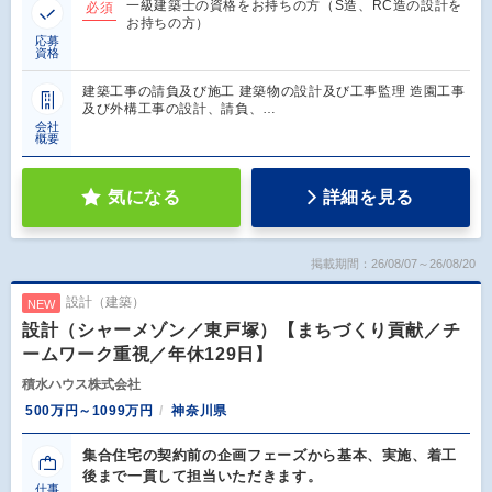
一級建築士の資格をお持ちの方（S造、RC造の設計を
必須
お持ちの方）
応募
資格
建築工事の請負及び施工 建築物の設計及び工事監理 造園工事
及び外構工事の設計、請負、…
会社
概要
気になる
詳細を見る
掲載期間：26/08/07～26/08/20
設計（建築）
NEW
設計（シャーメゾン／東戸塚）【まちづくり貢献／チ
ームワーク重視／年休129日】
積水ハウス株式会社
500万円～1099万円
神奈川県
集合住宅の契約前の企画フェーズから基本、実施、着工
後まで一貫して担当いただきます。
仕事