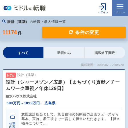
設計（建築）
の転職・求人情報一覧
11174
条件の変更
件
すべて
新着のみ
掲載終了間近
掲載期間：26/08/07～26/08/20
設計（建築）
NEW
設計（シャーメゾン／広島）【まちづくり貢献／チー
ムワーク重視／年休129日】
積水ハウス株式会社
500万円～1099万円
広島県
意匠設計担当として、集合住宅の契約前の企画フェーズから
基本、実施、着工後まで一貫して担当いただきます。 【担当
物件について…
仕事
内容