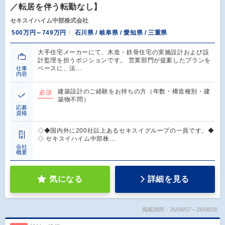
／転居を伴う転勤なし】
セキスイハイム中部株式会社
500万円～749万円
石川県 / 岐阜県 / 愛知県 / 三重県
大手住宅メーカーにて、木造・鉄骨住宅の実施設計および設
計監理を担うポジションです。 営業部門が提案したプランを
ベースに、法…
仕事
内容
建築設計のご経験をお持ちの方（年数・構造種別・建
必須
築物不問）
応募
資格
◇◆国内外に200社以上あるセキスイグループの一員です。◆
◇ セキスイハイム中部株…
会社
概要
気になる
詳細を見る
掲載期間：26/08/07～26/08/20