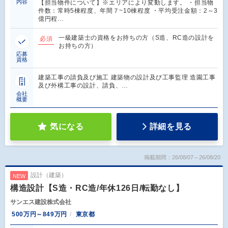
内容
【担当物件について】※エリアにより変動します。 ・担当物
件数：常時5棟程度、年間７~10棟程度 ・平均受注金額：2～3
億円程…
一級建築士の資格をお持ちの方（S造、RC造の設計を
必須
お持ちの方）
応募
資格
建築工事の請負及び施工 建築物の設計及び工事監理 造園工事
及び外構工事の設計、請負、…
会社
概要
気になる
詳細を見る
掲載期間：26/08/07～26/08/20
設計（建築）
NEW
構造設計【S造・RC造/年休126日/転勤なし】
サンエス建設株式会社
500万円～849万円
東京都