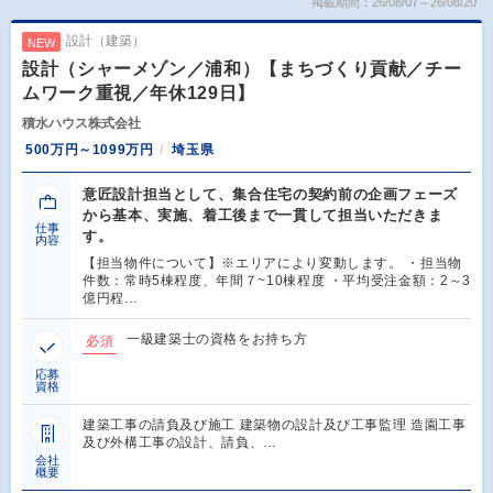
掲載期間：26/08/07～26/08/20
設計（建築）
NEW
設計（シャーメゾン／浦和）【まちづくり貢献／チー
ムワーク重視／年休129日】
積水ハウス株式会社
500万円～1099万円
埼玉県
意匠設計担当として、集合住宅の契約前の企画フェーズ
から基本、実施、着工後まで一貫して担当いただきま
仕事
す。
内容
【担当物件について】※エリアにより変動します。 ・担当物
件数：常時5棟程度、年間７~10棟程度 ・平均受注金額：2～3
億円程…
一級建築士の資格をお持ち方
必須
応募
資格
建築工事の請負及び施工 建築物の設計及び工事監理 造園工事
及び外構工事の設計、請負、…
会社
概要