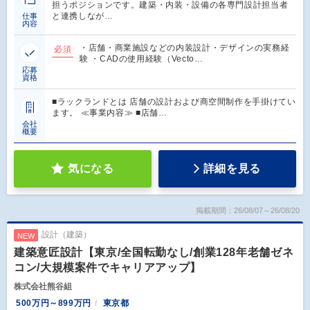
担うポジションです。建築・内装・設備の各専門設計担当者
と連携しなが…
仕事
内容
・店舗・商業施設などの内装設計・デザインの実務経
必須
験 ・CADの使用経験（Vecto…
応募
資格
■ラックランドとは 店舗の設計および商空間制作を手掛けてい
ます。 ≪事業内容≫ ■店舗…
会社
概要
気になる
詳細を見る
掲載期間：26/08/07～26/08/20
設計（建築）
NEW
建築意匠設計【東京/全国転勤なし/創業128年老舗ゼネ
コン/大規模案件でキャリアアップ】
株式会社熊谷組
500万円～899万円
東京都