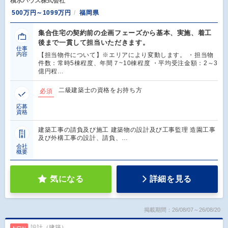
積水ハウス株式会社
500万円～1099万円
福岡県
集合住宅の契約前の企画フェーズから基本、実施、着工
後まで一貫して担当いただきます。
仕事
内容
【担当物件について】※エリアにより変動します。 ・担当物
件数：常時5棟程度、年間７~10棟程度 ・平均受注金額：2～3
億円程…
二級建築士の資格をお持ち方
必須
応募
資格
建築工事の請負及び施工 建築物の設計及び工事監理 造園工事
及び外構工事の設計、請負、…
会社
概要
気になる
詳細を見る
掲載期間：26/08/07～26/08/20
設計（建築）