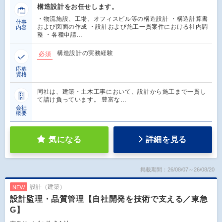
構造設計をお任せします。
・物流施設、工場、オフィスビル等の構造設計 ・構造計算書
仕事
および図面の作成 ・設計および施工一貫案件における社内調
内容
整 ・各種申請…
構造設計の実務経験
必須
応募
資格
同社は、建築・土木工事において、設計から施工まで一貫し
て請け負っています。 豊富な…
会社
概要
気になる
詳細を見る
掲載期間：26/08/07～26/08/20
設計（建築）
NEW
設計監理・品質管理【自社開発を技術で支える／東急
G】