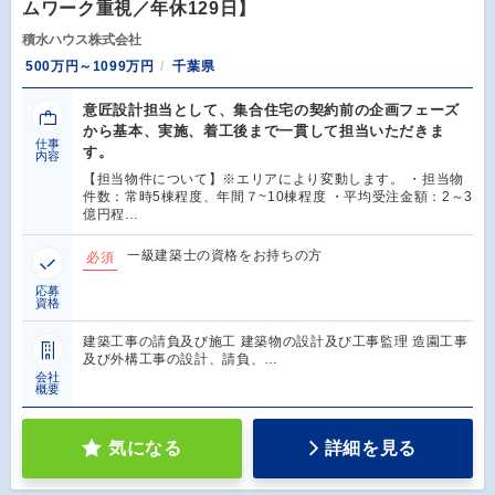
ムワーク重視／年休129日】
積水ハウス株式会社
500万円～1099万円
千葉県
意匠設計担当として、集合住宅の契約前の企画フェーズ
から基本、実施、着工後まで一貫して担当いただきま
仕事
す。
内容
【担当物件について】※エリアにより変動します。 ・担当物
件数：常時5棟程度、年間７~10棟程度 ・平均受注金額：2～3
億円程…
一級建築士の資格をお持ちの方
必須
応募
資格
建築工事の請負及び施工 建築物の設計及び工事監理 造園工事
及び外構工事の設計、請負、…
会社
概要
気になる
詳細を見る