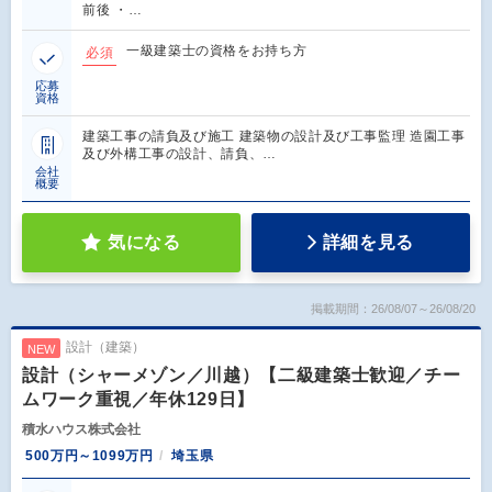
前後 ・…
一級建築士の資格をお持ち方
必須
応募
資格
建築工事の請負及び施工 建築物の設計及び工事監理 造園工事
及び外構工事の設計、請負、…
会社
概要
気になる
詳細を見る
掲載期間：26/08/07～26/08/20
設計（建築）
NEW
設計（シャーメゾン／川越）【二級建築士歓迎／チー
ムワーク重視／年休129日】
積水ハウス株式会社
500万円～1099万円
埼玉県