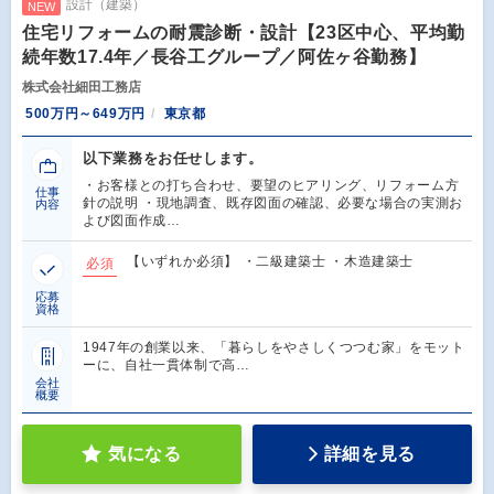
設計（建築）
NEW
住宅リフォームの耐震診断・設計【23区中心、平均勤
続年数17.4年／長谷工グループ／阿佐ヶ谷勤務】
株式会社細田工務店
500万円～649万円
東京都
以下業務をお任せします。
・お客様との打ち合わせ、要望のヒアリング、リフォーム方
仕事
針の説明 ・現地調査、既存図面の確認、必要な場合の実測お
内容
よび図面作成…
【いずれか必須】 ・二級建築士 ・木造建築士
必須
応募
資格
1947年の創業以来、「暮らしをやさしくつつむ家」をモット
ーに、自社一貫体制で高…
会社
概要
気になる
詳細を見る