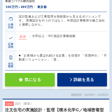
東急リバブル株式会社
500万円～899万円
東京都
設計監修および工事監理を技術面から支えるポジションで
す。 実務設計を行うのではなく、外部設計事務所や施工会社
と連携しながら…
仕事
内容
・大卒以上 ・RC造設計業務経験
必須
応募
資格
■「お客様から選ばれ続ける企業」を目指す 「売買仲介」「不
動産ソリューション」「賃…
会社
概要
気になる
詳細を見る
掲載期間：26/08/07～26/08/20
設計（建築）
NEW
注文住宅の実施設計・監理【積水化学G／地域密着型