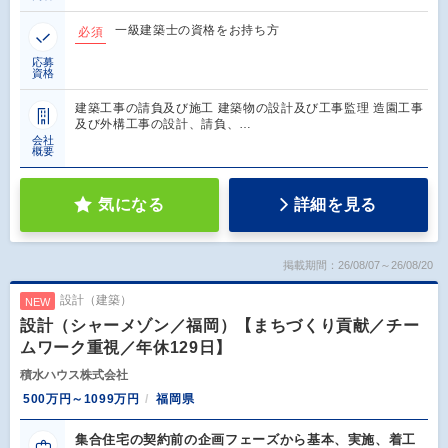
一級建築士の資格をお持ち方
必須
応募
資格
建築工事の請負及び施工 建築物の設計及び工事監理 造園工事
及び外構工事の設計、請負、…
会社
概要
気になる
詳細を見る
掲載期間：26/08/07～26/08/20
設計（建築）
NEW
設計（シャーメゾン／福岡）【まちづくり貢献／チー
ムワーク重視／年休129日】
積水ハウス株式会社
500万円～1099万円
福岡県
集合住宅の契約前の企画フェーズから基本、実施、着工