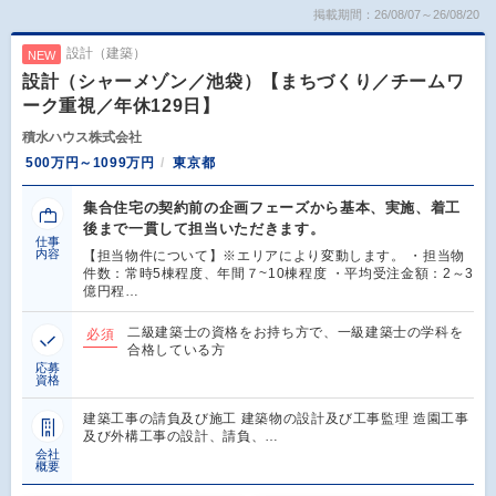
掲載期間：26/08/07～26/08/20
設計（建築）
NEW
設計（シャーメゾン／池袋）【まちづくり／チームワ
ーク重視／年休129日】
積水ハウス株式会社
500万円～1099万円
東京都
集合住宅の契約前の企画フェーズから基本、実施、着工
後まで一貫して担当いただきます。
仕事
内容
【担当物件について】※エリアにより変動します。 ・担当物
件数：常時5棟程度、年間７~10棟程度 ・平均受注金額：2～3
億円程…
二級建築士の資格をお持ち方で、一級建築士の学科を
必須
合格している方
応募
資格
建築工事の請負及び施工 建築物の設計及び工事監理 造園工事
及び外構工事の設計、請負、…
会社
概要