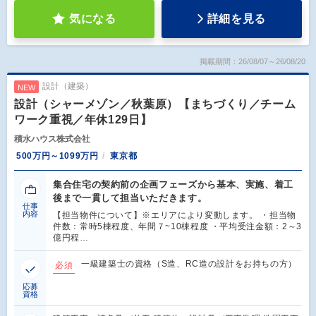
気になる
詳細を見る
掲載期間：26/08/07～26/08/20
設計（建築）
NEW
設計（シャーメゾン／秋葉原）【まちづくり／チーム
ワーク重視／年休129日】
積水ハウス株式会社
500万円～1099万円
東京都
集合住宅の契約前の企画フェーズから基本、実施、着工
後まで一貫して担当いただきます。
仕事
内容
【担当物件について】※エリアにより変動します。 ・担当物
件数：常時5棟程度、年間７~10棟程度 ・平均受注金額：2～3
億円程…
一級建築士の資格（S造、RC造の設計をお持ちの方）
必須
応募
資格