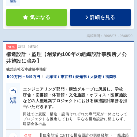
概要
気になる
詳細を見る
掲載期間：26/08/07～26/08/20
設計（建築）
NEW
構造設計・監理【創業約100年の組織設計事務所／公
共施設に強み】
株式会社石本建築事務所
500万円～849万円
北海道 / 東京都 / 愛知県 / 大阪府 / 福岡県
エンジニアリング部門・構造グループに所属し、学校・
庁舎・図書館・体育館・文化施設・オフィス・医療施設
仕事
などの大型建築プロジェクトにおける構造設計業務を担
内容
当いただきます。
同社では意匠・構造・設備それぞれの専門家が一体となって
プロジェクトを推進しており、単なる構造設計に留まらず、
建築全体の品…
・非住宅領域における構造設計の実務経験 ・一級建築
必須