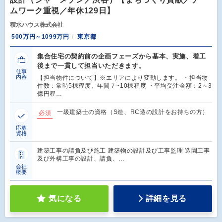
ムワーク重視／年休129日】
積水ハウス株式会社
500万円～1099万円
東京都
集合住宅の契約前の企画フェーズから基本、実施、着工
後まで一貫して担当いただきます。
仕事
内容
【担当物件について】※エリアにより変動します。 ・担当物
件数：常時5棟程度、年間７~10棟程度 ・平均受注金額：2～3
億円程…
一級建築士の資格（S造、RC造の設計をお持ちの方）
必須
応募
資格
建築工事の請負及び施工 建築物の設計及び工事監理 造園工事
及び外構工事の設計、請負、…
会社
概要
気になる
詳細を見る