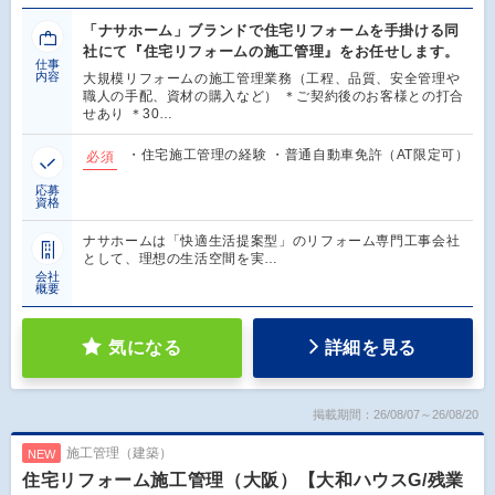
「ナサホーム」ブランドで住宅リフォームを手掛ける同
社にて『住宅リフォームの施工管理』をお任せします。
仕事
内容
大規模リフォームの施工管理業務（工程、品質、安全管理や
職人の手配、資材の購入など） ＊ご契約後のお客様との打合
せあり ＊30…
・住宅施工管理の経験 ・普通自動車免許（AT限定可）
必須
応募
資格
ナサホームは「快適生活提案型」のリフォーム専門工事会社
として、理想の生活空間を実…
会社
概要
気になる
詳細を見る
掲載期間：26/08/07～26/08/20
施工管理（建築）
NEW
住宅リフォーム施工管理（大阪）【大和ハウスG/残業