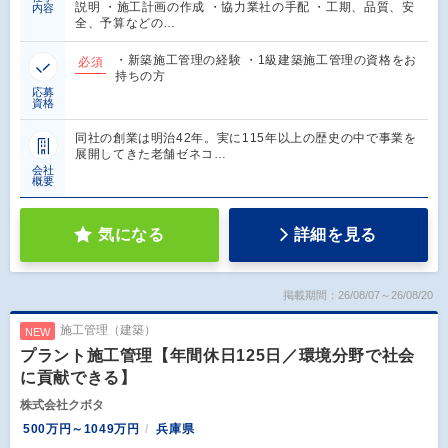
説明 ・施工計画の作成 ・協力業社の手配 ・工期、品質、安
内容
全、予算などの…
・新築施工管理の経験 ・1級建築施工管理の資格をお
必須
持ちの方
応募
資格
同社の創業は明治42年。実に115年以上の歴史の中で事業を
展開してきた老舗ゼネコ…
会社
概要
気になる
詳細を見る
掲載期間：26/08/07～26/08/20
施工管理（建築）
NEW
プラント施工管理【年間休日125日／環境分野で社会
に貢献できる】
株式会社クボタ
500万円～1049万円
兵庫県