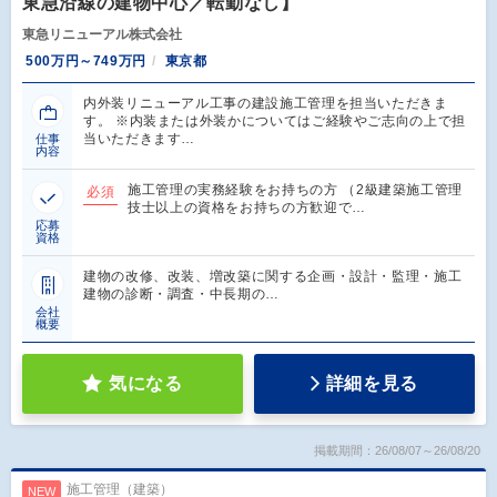
東急沿線の建物中心／転勤なし】
東急リニューアル株式会社
500万円～749万円
東京都
内外装リニューアル工事の建設施工管理を担当いただきま
す。 ※内装または外装かについてはご経験やご志向の上で担
当いただきます…
仕事
内容
施工管理の実務経験をお持ちの方 （2級建築施工管理
必須
技士以上の資格をお持ちの方歓迎で…
応募
資格
建物の改修、改装、増改築に関する企画・設計・監理・施工
建物の診断・調査・中長期の…
会社
概要
気になる
詳細を見る
掲載期間：26/08/07～26/08/20
施工管理（建築）
NEW