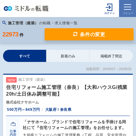
施工管理（建築）
の転職・求人情報一覧
22973
条件の変更
件
すべて
新着のみ
掲載終了間近
掲載期間：26/08/07～26/08/20
施工管理（建築）
NEW
住宅リフォーム施工管理（奈良）【大和ハウスG/残業
20h/土日休み調整可能】
株式会社ナサホーム
500万円～849万円
大阪府 / 奈良県
「ナサホーム」ブランドで住宅リフォームを手掛ける同
社にて『住宅リフォームの施工管理』をお任せします。
仕事
内容
大規模リフォームの施工管理業務（工程、品質、安全管理や