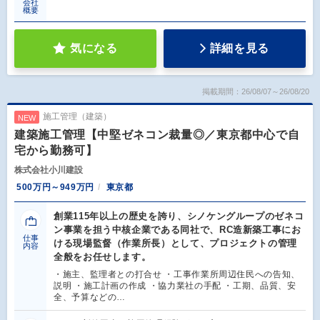
会社
概要
気になる
詳細を見る
掲載期間：26/08/07～26/08/20
施工管理（建築）
NEW
建築施工管理【中堅ゼネコン裁量◎／東京都中心で自
宅から勤務可】
株式会社小川建設
500万円～949万円
東京都
創業115年以上の歴史を誇り、シノケングループのゼネコ
ン事業を担う中核企業である同社で、RC造新築工事にお
仕事
ける現場監督（作業所長）として、プロジェクトの管理
内容
全般をお任せします。
・施主、監理者との打合せ ・工事作業所周辺住民への告知、
説明 ・施工計画の作成 ・協力業社の手配 ・工期、品質、安
全、予算などの…