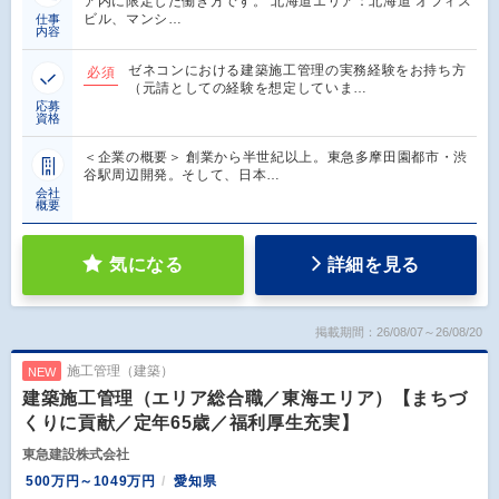
ア内に限定した働き方です。 北海道エリア：北海道 オフィス
ビル、マンシ…
仕事
内容
ゼネコンにおける建築施工管理の実務経験をお持ち方
必須
（元請としての経験を想定していま…
応募
資格
＜企業の概要＞ 創業から半世紀以上。東急多摩田園都市・渋
谷駅周辺開発。そして、日本…
会社
概要
気になる
詳細を見る
掲載期間：26/08/07～26/08/20
施工管理（建築）
NEW
建築施工管理（エリア総合職／東海エリア）【まちづ
くりに貢献／定年65歳／福利厚生充実】
東急建設株式会社
500万円～1049万円
愛知県