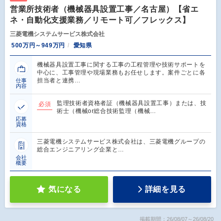
営業所技術者（機械器具設置工事／名古屋）【省エ
ネ・自動化支援業務／リモート可／フレックス】
三菱電機システムサービス株式会社
500万円～949万円
愛知県
機械器具設置工事に関する工事の工程管理や技術サポートを
中心に、工事管理や現場業務もお任せします。案件ごとに各
担当者と連携…
仕事
内容
監理技術者資格者証（機械器具設置工事）または、技
必須
術士（機械or総合技術監理（機械…
応募
資格
三菱電機システムサービス株式会社は、三菱電機グループの
総合エンジニアリング企業と…
会社
概要
気になる
詳細を見る
掲載期間：26/08/07～26/08/20