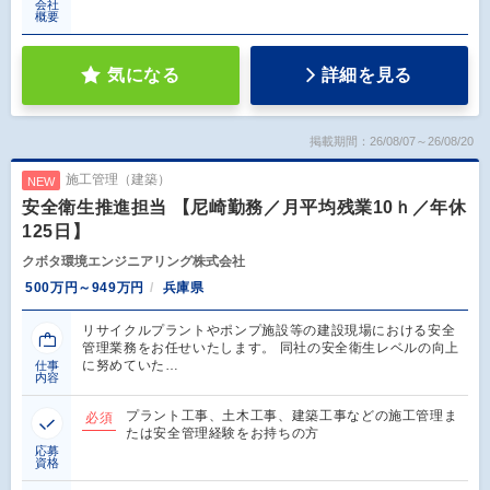
会社
概要
気になる
詳細を見る
掲載期間：26/08/07～26/08/20
施工管理（建築）
NEW
安全衛生推進担当 【尼崎勤務／月平均残業10ｈ／年休
125日】
クボタ環境エンジニアリング株式会社
500万円～949万円
兵庫県
リサイクルプラントやポンプ施設等の建設現場における安全
管理業務をお任せいたします。 同社の安全衛生レベルの向上
に努めていた…
仕事
内容
プラント工事、土木工事、建築工事などの施工管理ま
必須
たは安全管理経験をお持ちの方
応募
資格