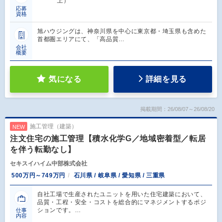
上）
応募
資格
旭ハウジングは、神奈川県を中心に東京都・埼玉県も含めた
首都圏エリアにて、「高品質…
会社
概要
気になる
詳細を見る
掲載期間：26/08/07～26/08/20
施工管理（建築）
NEW
注文住宅の施工管理【積水化学G／地域密着型／転居
を伴う転勤なし】
セキスイハイム中部株式会社
500万円～749万円
石川県 / 岐阜県 / 愛知県 / 三重県
自社工場で生産されたユニットを用いた住宅建築において、
品質・工程・安全・コストを総合的にマネジメントするポジ
ションです。…
仕事
内容