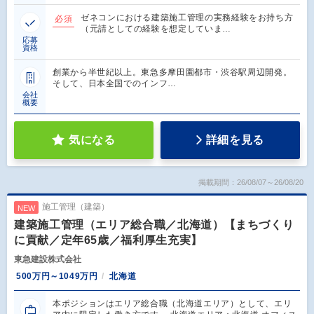
ゼネコンにおける建築施工管理の実務経験をお持ち方
必須
（元請としての経験を想定していま…
応募
資格
創業から半世紀以上。東急多摩田園都市・渋谷駅周辺開発。
そして、日本全国でのインフ…
会社
概要
気になる
詳細を見る
掲載期間：26/08/07～26/08/20
施工管理（建築）
NEW
建築施工管理（エリア総合職／北海道）【まちづくり
に貢献／定年65歳／福利厚生充実】
東急建設株式会社
500万円～1049万円
北海道
本ポジションはエリア総合職（北海道エリア）として、エリ