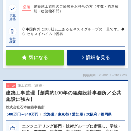
建築施工管理のご経験をお持ちの方（年数・構造種
必須
別・建築物不問）
応募
資格
◇◆国内外に200社以上あるセキスイグループの一員です。◆
◇ セキスイハイム中部株…
会社
概要
気になる
詳細を見る
掲載期間：26/08/07～26/08/20
施工管理（建築）
NEW
建築工事監理【創業約100年の組織設計事務所／公共
施設に強み】
株式会社石本建築事務所
500万円～849万円
北海道 / 東京都 / 愛知県 / 大阪府 / 福岡県
エンジニアリング部門・技術グループに所属し、学校・