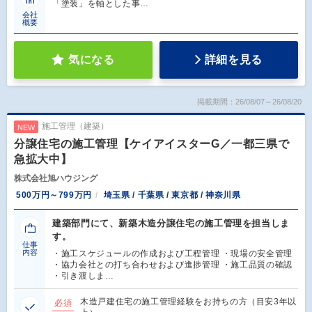
「塗装」を軸とした事…
会社
概要
気になる
詳細を見る
掲載期間：26/08/07～26/08/20
施工管理（建築）
NEW
分譲住宅の施工管理【ケイアイスターG／一都三県で
急拡大中】
株式会社旭ハウジング
500万円～799万円
埼玉県 / 千葉県 / 東京都 / 神奈川県
建築部門にて、新築木造分譲住宅の施工管理を担当しま
す。
仕事
内容
・施工スケジュールの作成および工程管理 ・現場の安全管理
・協力会社との打ち合わせおよび進捗管理 ・施工品質の確認
・引き渡しま…
木造戸建住宅の施工管理経験をお持ちの方（目安3年以
必須