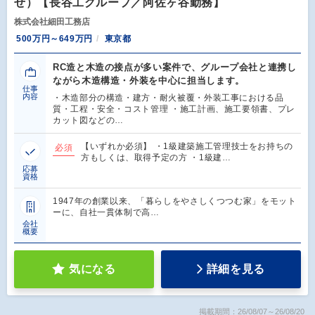
せ）【長谷工グループ／阿佐ヶ谷勤務】
株式会社細田工務店
500万円～649万円
東京都
RC造と木造の接点が多い案件で、グループ会社と連携し
ながら木造構造・外装を中心に担当します。
仕事
内容
・木造部分の構造・建方・耐火被覆・外装工事における品
質・工程・安全・コスト管理 ・施工計画、施工要領書、プレ
カット図などの…
【いずれか必須】 ・1級建築施工管理技士をお持ちの
必須
方もしくは、取得予定の方 ・1級建…
応募
資格
1947年の創業以来、「暮らしをやさしくつつむ家」をモット
ーに、自社一貫体制で高…
会社
概要
気になる
詳細を見る
掲載期間：26/08/07～26/08/20