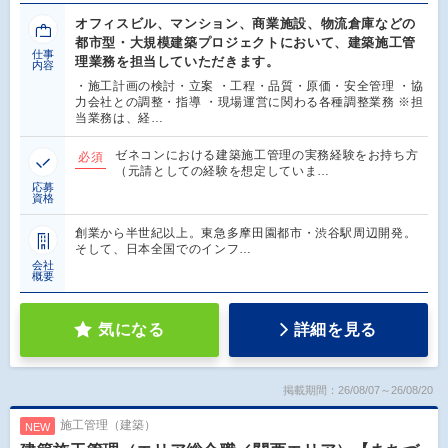
オフィスビル、マンション、商業施設、物流倉庫などの
都市型・大規模建築プロジェクトにおいて、建築施工管
仕事
理業務を担当していただきます。
内容
・施工計画の検討・立案 ・工程・品質・原価・安全管理 ・協
力会社との調整・指導 ・現場運営に関わる各種調整業務 ※担
当業務は、経…
ゼネコンにおける建築施工管理の実務経験をお持ち方
必須
（元請としての経験を想定していま…
応募
資格
創業から半世紀以上。東急多摩田園都市・渋谷駅周辺開発。
そして、日本全国でのインフ…
会社
概要
気になる
詳細を見る
掲載期間：26/08/07～26/08/20
施工管理（建築）
NEW