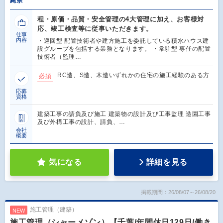
縄県
程・原価・品質・安全管理の4大管理に加え、お客様対
応、竣工検査等に従事いただきます。
仕事
内容
・巡回型 配置技術者や建方施工を委託している積水ハウス建
設グループを包括する業務となります。 ・常駐型 専任の配置
技術者（監理…
RC造、S造、木造いずれかの住宅の施工経験のある方
必須
応募
資格
建築工事の請負及び施工 建築物の設計及び工事監理 造園工事
及び外構工事の設計、請負、…
会社
概要
気になる
詳細を見る
掲載期間：26/08/07～26/08/20
施工管理（建築）
NEW
施工管理（シャーメゾン）【千葉/年間休日129日/働き