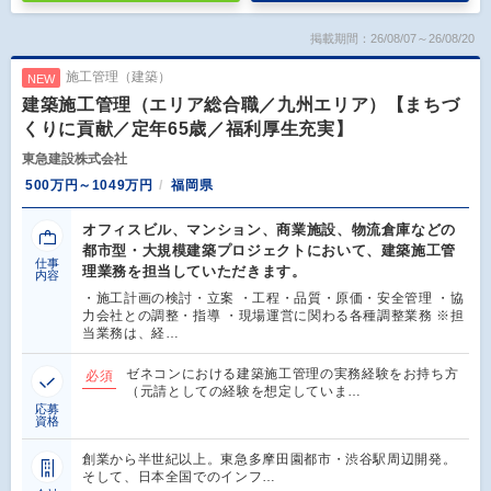
掲載期間：26/08/07～26/08/20
施工管理（建築）
NEW
建築施工管理（エリア総合職／九州エリア）【まちづ
くりに貢献／定年65歳／福利厚生充実】
東急建設株式会社
500万円～1049万円
福岡県
オフィスビル、マンション、商業施設、物流倉庫などの
都市型・大規模建築プロジェクトにおいて、建築施工管
仕事
理業務を担当していただきます。
内容
・施工計画の検討・立案 ・工程・品質・原価・安全管理 ・協
力会社との調整・指導 ・現場運営に関わる各種調整業務 ※担
当業務は、経…
ゼネコンにおける建築施工管理の実務経験をお持ち方
必須
（元請としての経験を想定していま…
応募
資格
創業から半世紀以上。東急多摩田園都市・渋谷駅周辺開発。
そして、日本全国でのインフ…