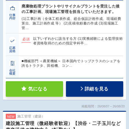
廃棄物処理プラントやリサイクルプラントを受注した後
の工事計画、現場施工管理を担当していただきます。
仕事
内容
(1)工事計画（全体工程表作成、総合仮設計画作成、現場経費
算出、施工計画作成 等） (2)見積依頼書の作成 (3)現場施工
管…
以下いずれかに該当する方 (1)実務経験による監理技術
必須
者資格取得のための指定学科卒…
応募
資格
■機械部門 ＜農業機械＞ 日本国内でトップクラスのシェアを
誇るトラクタ、田植機、コン…
会社
概要
気になる
詳細を見る
掲載期間：26/08/07～26/08/20
施工管理（建築）
NEW
建設施工管理（微経験者歓迎）【渋谷・二子玉川など