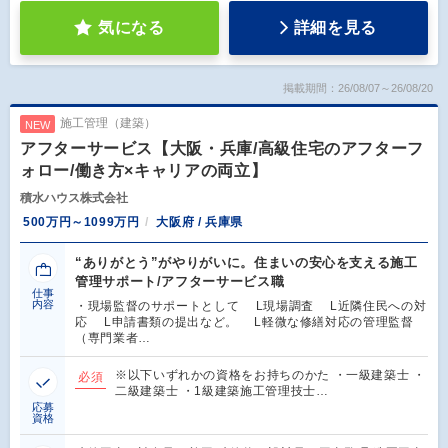
気になる
詳細を見る
掲載期間：26/08/07～26/08/20
施工管理（建築）
NEW
アフターサービス【大阪・兵庫/高級住宅のアフターフ
ォロー/働き方×キャリアの両立】
積水ハウス株式会社
500万円～1099万円
大阪府 / 兵庫県
“ありがとう”がやりがいに。住まいの安心を支える施工
管理サポート/アフターサービス職
仕事
内容
・現場監督のサポートとして L現場調査 L近隣住民への対
応 L申請書類の提出など。 L軽微な修繕対応の管理監督
（専門業者…
※以下いずれかの資格をお持ちのかた ・一級建築士 ・
必須
二級建築士 ・1級建築施工管理技士…
応募
資格