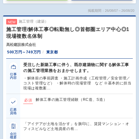
掲載期間：26/08/07～26/08/20
施工管理（建築）
NEW
施工管理/解体工事◎転勤無し◎首都圏エリア中心◎1
現場複数名体制
髙松建設株式会社
500万円～749万円
東京都
受注した新築工事に伴う、既存建築物に関する解体工事
の施工管理業務をおまかせします。
仕事
内容
・解体前の事前調査 ・施工計画作成（工程管理／安全管理／
コスト管理など） ・解体時の現場管理 など ※基本的に担当
現場は複数案…
解体工事の施工管理経験（RC造、S造）
必須
応募
資格
「アイデアが土地を活かす」を旗印に、賃貸マンション・オ
フィスビルなど土地資産の有…
会社
概要