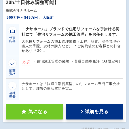
20h/土日休み調整可能】
株式会社ナサホーム
500万円～849万円
大阪府
「ナサホーム」ブランドで住宅リフォームを手掛ける同
社にて『住宅リフォームの施工管理』をお任せします。
仕事
内容
大規模リフォームの施工管理業務（工程、品質、安全管理や
職人の手配、資材の購入など） ＊ご契約後のお客様との打合
せあり ＊30…
・住宅施工管理の経験 ・普通自動車免許（AT限定可）
必須
応募
資格
ナサホームは「快適生活提案型」のリフォーム専門工事会社
として、理想の生活空間を実…
会社
概要
気になる
詳細を見る