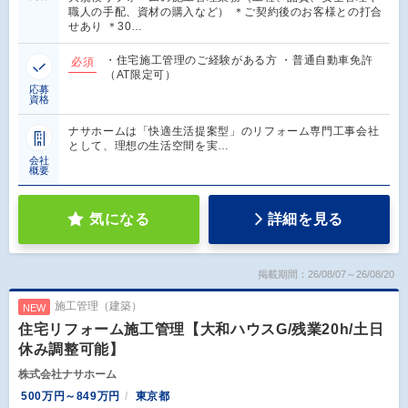
職人の手配、資材の購入など） ＊ご契約後のお客様との打合
せあり ＊30…
・住宅施工管理のご経験がある方 ・普通自動車免許
必須
（AT限定可）
応募
資格
ナサホームは「快適生活提案型」のリフォーム専門工事会社
として、理想の生活空間を実…
会社
概要
気になる
詳細を見る
掲載期間：26/08/07～26/08/20
施工管理（建築）
NEW
住宅リフォーム施工管理【大和ハウスG/残業20h/土日
休み調整可能】
株式会社ナサホーム
500万円～849万円
東京都