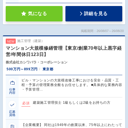
気になる
詳細を見る
掲載期間：26/08/07～26/08/20
施工管理（建築）
NEW
マンション大規模修繕管理【東京/創業70年以上黒字経
営/年間休日123日】
株式会社カシワバラ・コーポレーション
500万円～899万円
東京都
ビル・マンションの大規模改修工事における安全・品質・工
程・予算の管理業務全般をお任せします。 ■具体的な業務内容
・予算管理…
仕事
内容
建築施工管理技士 1級もしくは2級をお持ちの方
必須
応募
資格
【企業概要】 同社は1949年の創業以来、75年以上にわたって