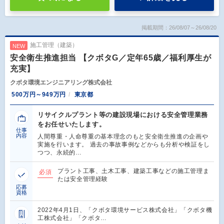
掲載期間：26/08/07～26/08/20
施工管理（建築）
NEW
安全衛生推進担当 【クボタG／定年65歳／福利厚生が
充実】
クボタ環境エンジニアリング株式会社
500万円～949万円
東京都
リサイクルプラント等の建設現場における安全管理業務
をお任せいたします。
仕事
内容
人間尊重・人命尊重の基本理念のもと安全衛生推進の企画や
実施を行います。 過去の事故事例などからも分析や検証をし
つつ、永続的…
プラント工事、土木工事、建築工事などの施工管理ま
必須
たは安全管理経験
応募
資格
2022年4月1日、「クボタ環境サービス株式会社」「クボタ機
工株式会社」「クボタ…