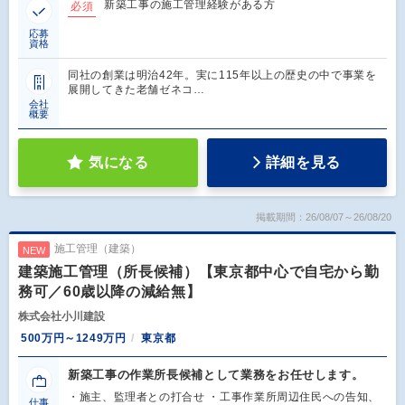
新築工事の施工管理経験がある方
必須
応募
資格
同社の創業は明治42年。実に115年以上の歴史の中で事業を
展開してきた老舗ゼネコ…
会社
概要
気になる
詳細を見る
掲載期間：26/08/07～26/08/20
施工管理（建築）
NEW
建築施工管理（所長候補）【東京都中心で自宅から勤
務可／60歳以降の減給無】
株式会社小川建設
500万円～1249万円
東京都
新築工事の作業所長候補として業務をお任せします。
・施主、監理者との打合せ ・工事作業所周辺住民への告知、
仕事