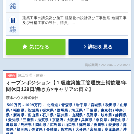
応募
資格
建築工事の請負及び施工 建築物の設計及び工事監理 造園工事
及び外構工事の設計、請負、…
会社
概要
気になる
詳細を見る
掲載期間：26/08/07～26/08/20
施工管理（建築）
NEW
オープンポジション【１級建築施工管理技士補歓迎/年
間休日129日/働き方×キャリアの両立】
積水ハウス株式会社
500万円～1099万円
北海道 / 青森県 / 岩手県 / 宮城県 / 秋田県 / 山形
県 / 福島県 / 茨城県 / 栃木県 / 群馬県 / 埼玉県 / 千葉県 / 東京都 / 神奈川
県 / 新潟県 / 富山県 / 石川県 / 福井県 / 山梨県 / 長野県 / 岐阜県 / 静岡県
/ 愛知県 / 三重県 / 滋賀県 / 京都府 / 大阪府 / 兵庫県 / 奈良県 / 和歌山県 /
鳥取県 / 島根県 / 岡山県 / 広島県 / 山口県 / 徳島県 / 香川県 / 愛媛県 / 高
知県 / 福岡県 / 佐賀県 / 長崎県 / 熊本県 / 大分県 / 宮崎県 / 鹿児島県 / 沖