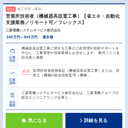
施工管理（建築）
NEW
営業所技術者（機械器具設置工事）【省エネ・自動化
支援業務／リモート可／フレックス】
三菱電機システムサービス株式会社
500万円～949万円
東京都
機械器具設置工事に関する工事の工程管理や技術サポートを
中心に、工事管理や現場業務もお任せします。 案件ごとに各
担当者と連携…
仕事
内容
監理技術者資格者証（機械器具設置工事）または、技
必須
術士（機械or総合技術監理（機械…
応募
資格
三菱電機システムサービス株式会社は、三菱電機グループの
総合エンジニアリング企業と…
会社
概要
気になる
詳細を見る