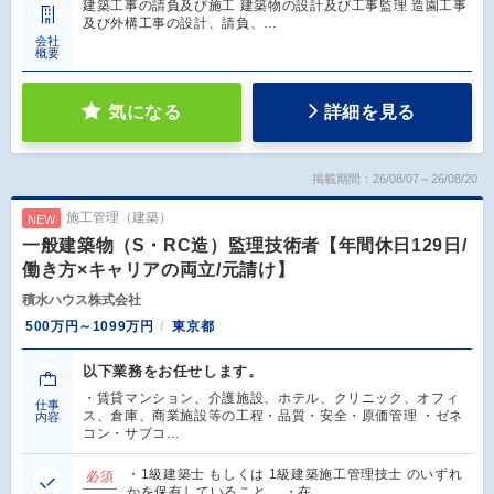
建築工事の請負及び施工 建築物の設計及び工事監理 造園工事
及び外構工事の設計、請負、…
会社
概要
気になる
詳細を見る
掲載期間：26/08/07～26/08/20
施工管理（建築）
NEW
一般建築物（S・RC造）監理技術者【年間休日129日/
働き方×キャリアの両立/元請け】
積水ハウス株式会社
500万円～1099万円
東京都
以下業務をお任せします。
・賃貸マンション、介護施設、ホテル、クリニック、オフィ
仕事
ス、倉庫、商業施設等の工程・品質・安全・原価管理 ・ゼネ
内容
コン・サブコ…
・1級建築士 もしくは 1級建築施工管理技士 のいずれ
必須
かを保有していること。 ・在…