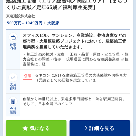
建築施工管理（エリア総合職／関西エリア）【まちづ
くりに貢献／定年65歳／福利厚生充実】
東急建設株式会社
500万円～1049万円
大阪府
オフィスビル、マンション、商業施設、物流倉庫などの
都市型・大規模建築プロジェクトにおいて、建築施工管
仕事
理業務を担当していただきます。
内容
・施工計画の検討・立案 ・工程・品質・原価・安全管理 ・協
力会社との調整・指導 ・現場運営に関わる各種調整業務 ※担
当業務は、経…
ゼネコンにおける建築施工管理の実務経験をお持ち方
必須
（元請としての経験を想定していま…
応募
資格
創業から半世紀以上。東急多摩田園都市・渋谷駅周辺開発。
そして、日本全国でのインフ…
会社
概要
気になる
詳細を見る