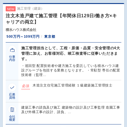
施工管理（建築）
NEW
注文木造戸建て施工管理【年間休日129日/働き方×キ
ャリアの両立】
積水ハウス株式会社
500万円～1099万円
東京都
施工管理担当として、工程・原価・品質・安全管理の4大
管理に加え、お客様対応、竣工検査等に従事いただきま
仕事
す。
内容
・巡回型 配置技術者や建方施工を委託している積水ハウス建
設グループを包括する業務となります。 ・常駐型 専任の配置
技術者（監理…
木造注文住宅施工管理経験 １級建築施工管理技士
必須
応募
資格
建築工事の請負及び施工 建築物の設計及び工事監理 造園工事
及び外構工事の設計、請負、…
会社
概要