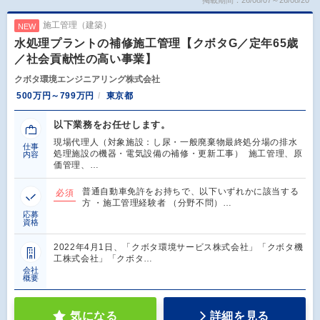
掲載期間：26/08/07～26/08/20
施工管理（建築）
NEW
水処理プラントの補修施工管理【クボタG／定年65歳
／社会貢献性の高い事業】
クボタ環境エンジニアリング株式会社
500万円～799万円
東京都
以下業務をお任せします。
現場代理人（対象施設：し尿・一般廃棄物最終処分場の排水
仕事
処理施設の機器・電気設備の補修・更新工事） 施工管理、原
内容
価管理、…
普通自動車免許をお持ちで、以下いずれかに該当する
必須
方 ・施工管理経験者 （分野不問）…
応募
資格
2022年4月1日、「クボタ環境サービス株式会社」「クボタ機
工株式会社」「クボタ…
会社
概要
気になる
詳細を見る