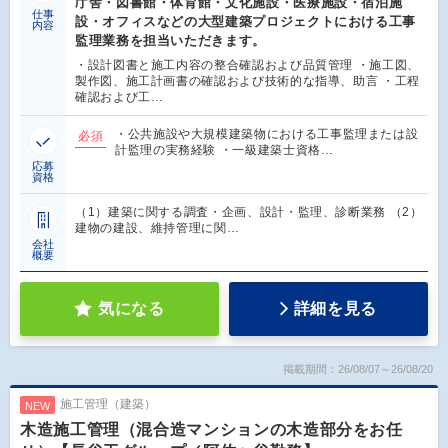
庁舎・図書館・体育館・文化施設・医療施設・宿泊施
仕事
設・オフィスなどの大型建築プロジェクトにおける工事
内容
監理業務を担当いただきます。
・設計図書と施工内容の整合確認および品質管理 ・施工図、
製作図、施工計画書の確認および技術的な指導、助言 ・工程
確認および工…
・公共施設や大規模建築物における工事監理または設
必須
計監理の実務経験 ・一級建築士資格…
応募
資格
（1）建築に関する調査・企画、設計・監理、診断業務 （2）
建物の建設、維持管理に関…
会社
概要
気になる
詳細を見る
掲載期間：26/08/07～26/08/20
施工管理（建築）
NEW
木造施工管理（混合造マンションの木造部分をお任