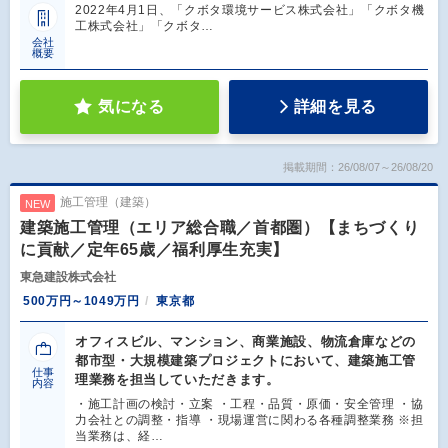
2022年4月1日、「クボタ環境サービス株式会社」「クボタ機
工株式会社」「クボタ…
会社
概要
気になる
詳細を見る
掲載期間：26/08/07～26/08/20
施工管理（建築）
NEW
建築施工管理（エリア総合職／首都圏）【まちづくり
に貢献／定年65歳／福利厚生充実】
東急建設株式会社
500万円～1049万円
東京都
オフィスビル、マンション、商業施設、物流倉庫などの
都市型・大規模建築プロジェクトにおいて、建築施工管
仕事
理業務を担当していただきます。
内容
・施工計画の検討・立案 ・工程・品質・原価・安全管理 ・協
力会社との調整・指導 ・現場運営に関わる各種調整業務 ※担
当業務は、経…