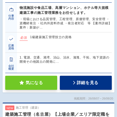
物流施設や食品工場、高層マンション、ホテル等大規模
建築工事の施工管理業務をお任せします。
仕事
内容
・現場における品質管理、工程管理、原価管理、安全管理 ・
資機材発注 ・社内外資料作成 ・発注者対応 等 【案件詳細】
案件：新築が…
1級建築施工管理技士の資格
必須
応募
資格
1. 電源、交通、港湾、治山、治水、潅漑、干拓、地下資源の
開発その他国土の開発に…
会社
概要
気になる
詳細を見る
掲載期間：26/08/07～26/08/20
施工管理（建築）
NEW
建築施工管理（名古屋）【上場企業／エリア限定職を