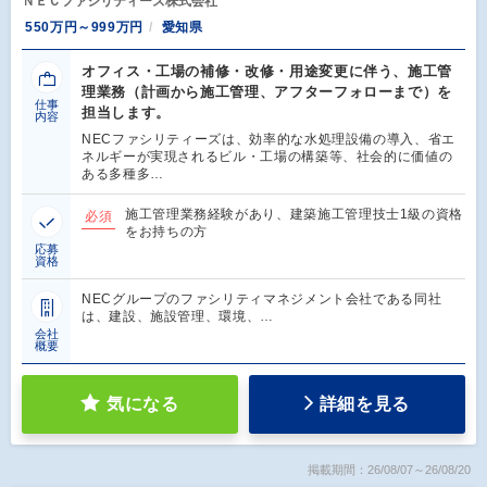
ＮＥＣファシリティーズ株式会社
550万円～999万円
愛知県
オフィス・工場の補修・改修・用途変更に伴う、施工管
理業務（計画から施工管理、アフターフォローまで）を
仕事
担当します。
内容
NECファシリティーズは、効率的な水処理設備の導入、省エ
ネルギーが実現されるビル・工場の構築等、社会的に価値の
ある多種多…
施工管理業務経験があり、建築施工管理技士1級の資格
必須
をお持ちの方
応募
資格
NECグループのファシリティマネジメント会社である同社
は、建設、施設管理、環境、…
会社
概要
気になる
詳細を見る
掲載期間：26/08/07～26/08/20