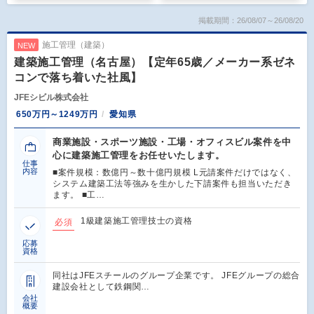
掲載期間：26/08/07～26/08/20
施工管理（建築）
NEW
建築施工管理（名古屋）【定年65歳／メーカー系ゼネ
コンで落ち着いた社風】
JFEシビル株式会社
650万円～1249万円
愛知県
商業施設・スポーツ施設・工場・オフィスビル案件を中
心に建築施工管理をお任せいたします。
仕事
内容
■案件規模：数億円～数十億円規模 L元請案件だけではなく、
システム建築工法等強みを生かした下請案件も担当いただき
ます。 ■工…
1級建築施工管理技士の資格
必須
応募
資格
同社はJFEスチールのグループ企業です。 JFEグループの総合
建設会社として鉄鋼関…
会社
概要