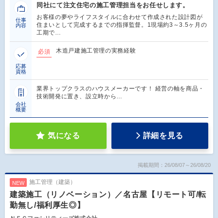
同社にて注文住宅の施工管理担当をお任せします。
お客様の夢やライフスタイルに合わせて作成された設計図が
仕事
住まいとして完成するまでの指揮監督。1現場約3～3.5ヶ月の
内容
工期で…
木造戸建施工管理の実務経験
必須
応募
資格
業界トップクラスのハウスメーカーです！ 経営の軸を商品・
技術開発に置き、設立時から…
会社
概要
気になる
詳細を見る
掲載期間：26/08/07～26/08/20
施工管理（建築）
NEW
建築施工（リノベーション）／名古屋【リモート可/転
勤無し/福利厚生◎】