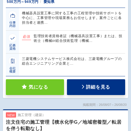
500万円～949万円
愛知県
機械器具設置工事に関する工事の工程管理や技術サポートを
中心に、工事管理や現場業務もお任せします。案件ごとに各
担当者と連携…
仕事
内容
監理技術者資格者証（機械器具設置工事）または、技
必須
術士（機械or総合技術監理（機械…
応募
資格
三菱電機システムサービス株式会社は、三菱電機グループの
総合エンジニアリング企業と…
会社
概要
気になる
詳細を見る
掲載期間：26/08/07～26/08/20
施工管理（建築）
NEW
注文住宅の施工管理【積水化学G／地域密着型／転居
を伴う転勤なし】