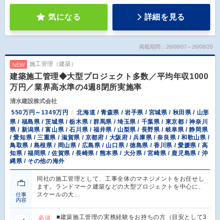
気になる
詳細を見る
掲載期間：26/08/07～26/08/20
施工管理（建築）
NEW
建築施工管理◆大型プロジェクト多数／平均年収1000
万円／業界高水準の4週8閉所実施率
清水建設株式会社
550万円～1349万円
北海道 / 青森県 / 岩手県 / 宮城県 / 秋田県 / 山形
県 / 福島県 / 茨城県 / 栃木県 / 群馬県 / 埼玉県 / 千葉県 / 東京都 / 神奈川
県 / 新潟県 / 富山県 / 石川県 / 福井県 / 山梨県 / 長野県 / 岐阜県 / 静岡県
/ 愛知県 / 三重県 / 滋賀県 / 京都府 / 大阪府 / 兵庫県 / 奈良県 / 和歌山県 /
鳥取県 / 島根県 / 岡山県 / 広島県 / 山口県 / 徳島県 / 香川県 / 愛媛県 / 高
知県 / 福岡県 / 佐賀県 / 長崎県 / 熊本県 / 大分県 / 宮崎県 / 鹿児島県 / 沖
縄県 / その他の海外
同社の施工管理として、工事全体のマネジメントをお任せし
ます。ランドマーク建築などの大型プロジェクトを中心に、
スケールの大…
仕事
内容
■建築施工管理の実務経験をお持ちの方（目安として3
必須