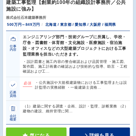
建築工事監理【創業約100年の組織設計事務所／公共
施設に強み】
株式会社石本建築事務所
500万円～849万円
北海道 / 東京都 / 愛知県 / 大阪府 / 福岡県
エンジニアリング部門・技術グループに所属し、学校・
庁舎・図書館・体育館・文化施設・医療施設・宿泊施
仕事
設・オフィスなどの大型建築プロジェクトにおける工事
内容
監理業務を担当いただきます。
・設計図書と施工内容の整合確認および品質管理 ・施工図、
製作図、施工計画書の確認および技術的な指導、助言 ・工程
確認および工…
・公共施設や大規模建築物における工事監理または設
必須
計監理の実務経験 ・一級建築士資格…
応募
資格
（1）建築に関する調査・企画、設計・監理、診断業務 （2）
建物の建設、維持管理に関…
会社
概要
気になる
詳細を見る