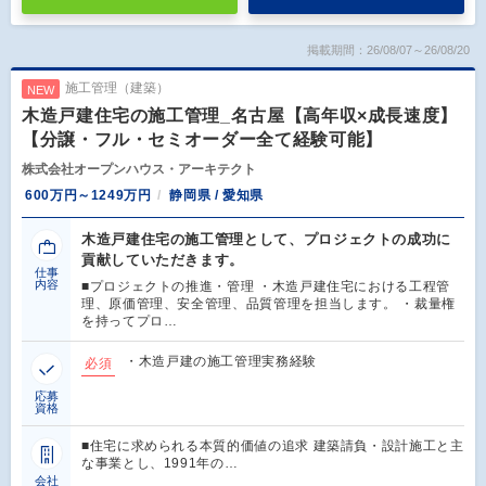
掲載期間：26/08/07～26/08/20
施工管理（建築）
NEW
木造戸建住宅の施工管理_名古屋【高年収×成長速度】
【分譲・フル・セミオーダー全て経験可能】
株式会社オープンハウス・アーキテクト
600万円～1249万円
静岡県 / 愛知県
木造戸建住宅の施工管理として、プロジェクトの成功に
貢献していただきます。
仕事
内容
■プロジェクトの推進・管理 ・木造戸建住宅における工程管
理、原価管理、安全管理、品質管理を担当します。 ・裁量権
を持ってプロ…
・木造戸建の施工管理実務経験
必須
応募
資格
■住宅に求められる本質的価値の追求 建築請負・設計施工と主
な事業とし、1991年の…
会社