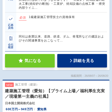
火工事(焼却炉の断熱) ・工業炉、焼却設備の点検工事 ・煙突
内部ライニ…
1級建築施工管理技士の資格保有
必須
応募
資格
同社は創業以来、道路、鉄道、ダム、発電所などの建設およ
びその関連事業をおこなって…
会社
概要
気になる
詳細を見る
掲載期間：26/08/07～26/08/20
施工管理（建築）
NEW
建築施工管理（愛知）【プライム上場／福利厚生充実
／現場第一主義の社風】
日本国土開発株式会社
600万円～949万円
愛知県