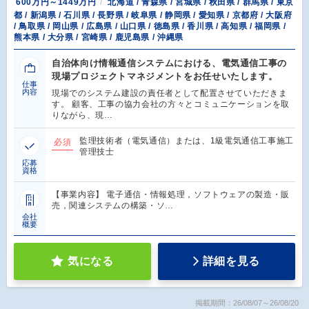
600万円～1449万円
北海道 / 青森県 / 宮城県 / 秋田県 / 群馬県 / 東京
都 / 新潟県 / 石川県 / 長野県 / 岐阜県 / 静岡県 / 愛知県 / 京都府 / 大阪府
/ 鳥取県 / 岡山県 / 広島県 / 山口県 / 徳島県 / 香川県 / 高知県 / 福岡県 /
熊本県 / 大分県 / 宮崎県 / 鹿児島県 / 沖縄県
自治体向け情報通信システムにおける、電気通信工事の
現場プロジェクトマネジメントをお任せいたします。
仕事
内容
現場でのシステム建設の責任者として配置させていただきま
す。 顧客、工事の協力会社の方々とコミュニケーションを取
りながら、現…
監理技術者（電気通信）または、1級電気通信工事施工
必須
管理技士
応募
資格
【事業内容】 電子通信・情報処理，ソフトウェアの製造・販
売，関連システムの構築・ソ…
会社
概要
気になる
詳細を見る
掲載期間：26/08/07～26/08/20