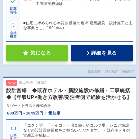
工管理実務経験
応募
資格
■住宅に求められる本質的価値の追求 建築請負・設計施工と主
な事業とし、1991年の…
会社
概要
気になる
詳細を見る
掲載期間：26/08/07～26/08/20
施工管理（建築）
NEW
設計営繕 ◆既存ホテル・新設施設の修繕・工事統括
◆【年収UP×働き方改善/発注者側で経験を活かせる】
リゾートトラスト株式会社
600万円～1049万円
愛知県
「エクシブ」「ベイコート倶楽部」やゴルフ場、シニア施設
などの設計営繕業務をご担当いただきます。 ・既存ホテルの
営繕工事統括…
仕事
内容