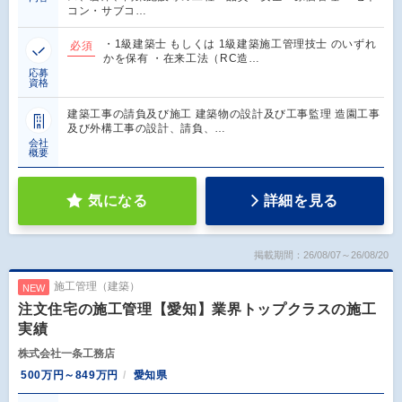
コン・サブコ…
・1級建築士 もしくは 1級建築施工管理技士 のいずれ
必須
かを保有 ・在来工法（RC造…
応募
資格
建築工事の請負及び施工 建築物の設計及び工事監理 造園工事
及び外構工事の設計、請負、…
会社
概要
気になる
詳細を見る
掲載期間：26/08/07～26/08/20
施工管理（建築）
NEW
注文住宅の施工管理【愛知】業界トップクラスの施工
実績
株式会社一条工務店
500万円～849万円
愛知県