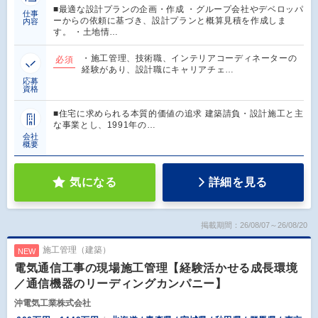
■最適な設計プランの企画・作成 ・グループ会社やデベロッパ
仕事
ーからの依頼に基づき、設計プランと概算見積を作成しま
内容
す。 ・土地情…
・施工管理、技術職、インテリアコーディネーターの
必須
経験があり、設計職にキャリアチェ…
応募
資格
■住宅に求められる本質的価値の追求 建築請負・設計施工と主
な事業とし、1991年の…
会社
概要
気になる
詳細を見る
掲載期間：26/08/07～26/08/20
施工管理（建築）
NEW
電気通信工事の現場施工管理【経験活かせる成長環境
／通信機器のリーディングカンパニー】
沖電気工業株式会社