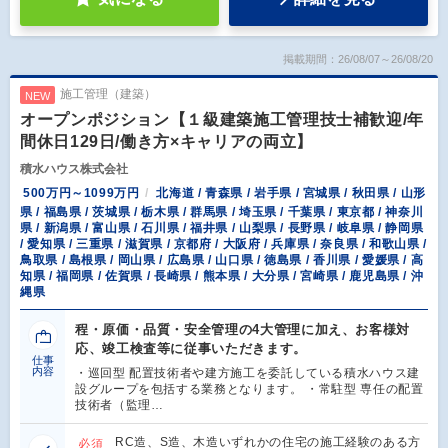
掲載期間：26/08/07～26/08/20
施工管理（建築）
NEW
オープンポジション【１級建築施工管理技士補歓迎/年
間休日129日/働き方×キャリアの両立】
積水ハウス株式会社
500万円～1099万円
北海道 / 青森県 / 岩手県 / 宮城県 / 秋田県 / 山形
県 / 福島県 / 茨城県 / 栃木県 / 群馬県 / 埼玉県 / 千葉県 / 東京都 / 神奈川
県 / 新潟県 / 富山県 / 石川県 / 福井県 / 山梨県 / 長野県 / 岐阜県 / 静岡県
/ 愛知県 / 三重県 / 滋賀県 / 京都府 / 大阪府 / 兵庫県 / 奈良県 / 和歌山県 /
鳥取県 / 島根県 / 岡山県 / 広島県 / 山口県 / 徳島県 / 香川県 / 愛媛県 / 高
知県 / 福岡県 / 佐賀県 / 長崎県 / 熊本県 / 大分県 / 宮崎県 / 鹿児島県 / 沖
縄県
程・原価・品質・安全管理の4大管理に加え、お客様対
応、竣工検査等に従事いただきます。
仕事
内容
・巡回型 配置技術者や建方施工を委託している積水ハウス建
設グループを包括する業務となります。 ・常駐型 専任の配置
技術者（監理…
RC造、S造、木造いずれかの住宅の施工経験のある方
必須