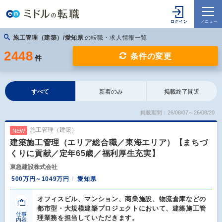
施工管理（建築）/愛知県
の転職・求人情報一覧
2448
条件の変更
件
すべて
新着のみ
掲載終了間近
掲載期間：26/08/07～26/08/20
施工管理（建築）
NEW
建築施工管理（エリア総合職／東海エリア）【まちづ
くりに貢献／定年65歳／福利厚生充実】
東急建設株式会社
500万円～1049万円
愛知県
オフィスビル、マンション、商業施設、物流倉庫などの
都市型・大規模建築プロジェクトにおいて、建築施工管
仕事
理業務を担当していただきます。
内容