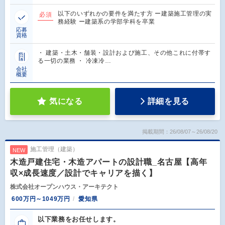
以下のいずれかの要件を満たす方 ー建築施工管理の実
必須
務経験 ー建築系の学部学科を卒業
応募
資格
・ 建築・土木・舗装・設計および施工、その他これに付帯す
る一切の業務 ・ 冷凍冷…
会社
概要
気になる
詳細を見る
掲載期間：26/08/07～26/08/20
施工管理（建築）
NEW
木造戸建住宅・木造アパートの設計職_名古屋【高年
収×成長速度／設計でキャリアを描く】
株式会社オープンハウス・アーキテクト
600万円～1049万円
愛知県
以下業務をお任せします。