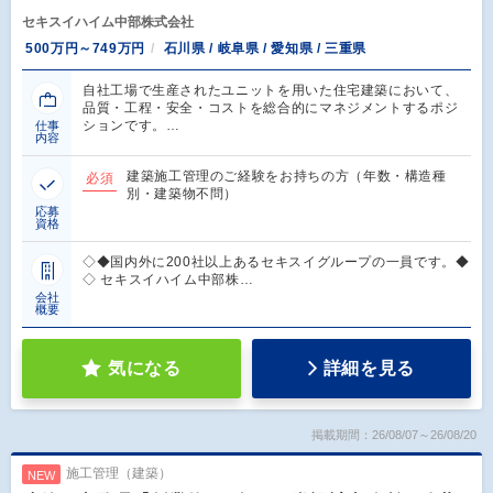
セキスイハイム中部株式会社
500万円～749万円
石川県 / 岐阜県 / 愛知県 / 三重県
自社工場で生産されたユニットを用いた住宅建築において、
品質・工程・安全・コストを総合的にマネジメントするポジ
ションです。…
仕事
内容
建築施工管理のご経験をお持ちの方（年数・構造種
必須
別・建築物不問）
応募
資格
◇◆国内外に200社以上あるセキスイグループの一員です。◆
◇ セキスイハイム中部株…
会社
概要
気になる
詳細を見る
掲載期間：26/08/07～26/08/20
施工管理（建築）
NEW