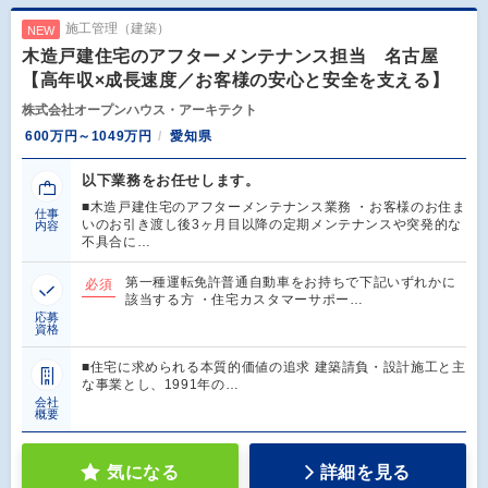
施工管理（建築）
NEW
木造戸建住宅のアフターメンテナンス担当 名古屋
【高年収×成長速度／お客様の安心と安全を支える】
株式会社オープンハウス・アーキテクト
600万円～1049万円
愛知県
以下業務をお任せします。
■木造戸建住宅のアフターメンテナンス業務 ・お客様のお住ま
仕事
いのお引き渡し後3ヶ月目以降の定期メンテナンスや突発的な
内容
不具合に…
第一種運転免許普通自動車をお持ちで下記いずれかに
必須
該当する方 ・住宅カスタマーサポー…
応募
資格
■住宅に求められる本質的価値の追求 建築請負・設計施工と主
な事業とし、1991年の…
会社
概要
気になる
詳細を見る