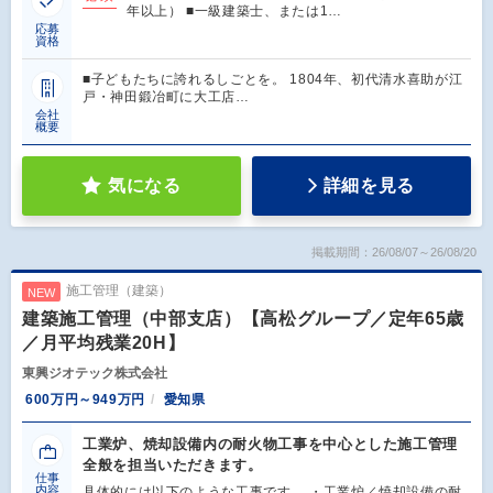
年以上） ■一級建築士、または1…
応募
資格
■子どもたちに誇れるしごとを。 1804年、初代清水喜助が江
戸・神田鍛冶町に大工店…
会社
概要
気になる
詳細を見る
掲載期間：26/08/07～26/08/20
施工管理（建築）
NEW
建築施工管理（中部支店）【高松グループ／定年65歳
／月平均残業20H】
東興ジオテック株式会社
600万円～949万円
愛知県
工業炉、焼却設備内の耐火物工事を中心とした施工管理
全般を担当いただきます。
仕事
内容
具体的には以下のような工事です。 ・工業炉／焼却設備の耐