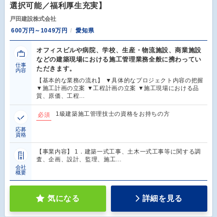
選択可能／福利厚生充実】
戸田建設株式会社
600万円～1049万円
愛知県
オフィスビルや病院、学校、生産・物流施設、商業施設
などの建築現場における施工管理業務全般に携わってい
仕事
ただきます。
内容
【基本的な業務の流れ】 ▼具体的なプロジェクト内容の把握
▼施工計画の立案 ▼工程計画の立案 ▼施工現場における品
質、原価、工程…
1級建築施工管理技士の資格をお持ちの方
必須
応募
資格
【事業内容】 1．建築一式工事、土木一式工事等に関する調
査、企画、設計、監理、施工…
会社
概要
気になる
詳細を見る