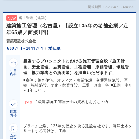
掲載期間：26/08/07～26/08/20
施工管理（建築）
NEW
建築施工管理（名古屋）【設立135年の老舗企業／定
年65歳／面接1回】
若築建設株式会社
600万円～1049万円
愛知県
担当するプロジェクトにおける施工管理全般（施工計
画、安全管理、品質管理、工程管理、原価管理、環境管
仕事
理、協力業者との折衝等）を担当いただきます。
内容
■案件：集合住宅、オフィス・商業施設、交通運輸施設、医
療・福祉施設、文化・教育施設、工場・倉庫 等 ■工期：半年
～1年ほど…
1級建築施工管理技士の資格をお持ちの方
必須
応募
資格
プライム上場、135年の歴史を誇る建設会社です。海洋土木を
リードする同社は、工業…
会社