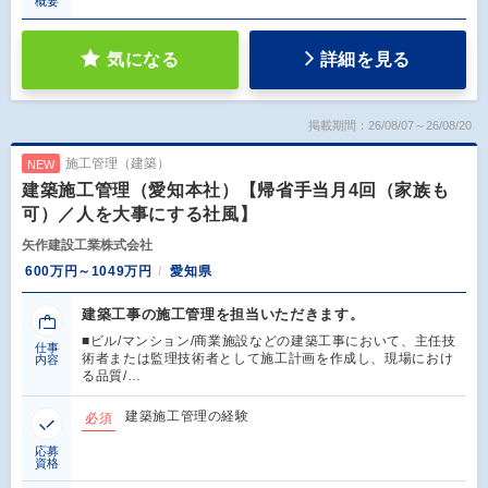
概要
気になる
詳細を見る
掲載期間：26/08/07～26/08/20
施工管理（建築）
NEW
建築施工管理（愛知本社）【帰省手当月4回（家族も
可）／人を大事にする社風】
矢作建設工業株式会社
600万円～1049万円
愛知県
建築工事の施工管理を担当いただきます。
■ビル/マンション/商業施設などの建築工事において、主任技
仕事
術者または監理技術者として施工計画を作成し、現場におけ
内容
る品質/…
建築施工管理の経験
必須
応募
資格