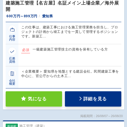
建築施工管理【名古屋】名証メイン上場企業／海外展
開
600万円～899万円
愛知県
この仕事は、建築工事における施工管理業務を担当し、プロ
ジェクトの計画から竣工までを一貫して管理するポジション
です。新築工…
仕事
内容
一級建築施工管理技士の資格を保有している方
必須
応募
資格
＜企業概要＞ 愛知県を地盤とする建設会社。民間建築工事を
中心に、官公庁からの土木工…
会社
概要
気になる
詳細を見る
掲載期間：26/08/07～26/08/20
施工管理（建築）
再掲載