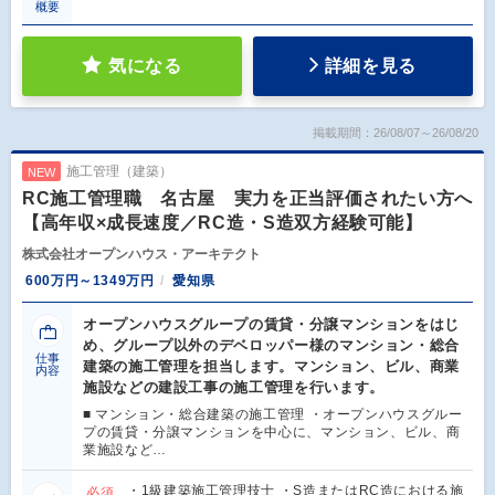
概要
気になる
詳細を見る
掲載期間：26/08/07～26/08/20
施工管理（建築）
NEW
RC施工管理職 名古屋 実力を正当評価されたい方へ
【高年収×成長速度／RC造・S造双方経験可能】
株式会社オープンハウス・アーキテクト
600万円～1349万円
愛知県
オープンハウスグループの賃貸・分譲マンションをはじ
め、グループ以外のデベロッパー様のマンション・総合
仕事
建築の施工管理を担当します。マンション、ビル、商業
内容
施設などの建設工事の施工管理を行います。
■ マンション・総合建築の施工管理 ・オープンハウスグルー
プの賃貸・分譲マンションを中心に、マンション、ビル、商
業施設など…
・1級建築施工管理技士 ・S造またはRC造における施
必須