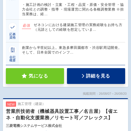
・施工計画の検討・立案 ・工程・品質・原価・安全管理 ・協
力会社との調整・指導 ・現場運営に関わる各種調整業務 ※担
当業務は、経…
ゼネコンにおける建築施工管理の実務経験をお持ち方
必須
（元請としての経験を想定していま…
応募
資格
創業から半世紀以上。東急多摩田園都市・渋谷駅周辺開発。
そして、日本全国でのインフ…
会社
概要
気になる
詳細を見る
掲載期間：26/08/07～26/08/20
施工管理（建築）
NEW
営業所技術者（機械器具設置工事／名古屋）【省エ
ネ・自動化支援業務／リモート可／フレックス】
三菱電機システムサービス株式会社