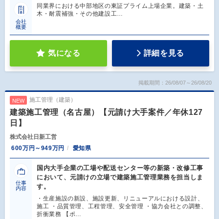
同業界における中部地区の東証プライム上場企業。建築・土
木・耐震補強・その他建設工…
会社
概要
気になる
詳細を見る
掲載期間：26/08/07～26/08/20
施工管理（建築）
NEW
建築施工管理（名古屋）【元請け大手案件／年休127
日】
株式会社日新工営
600万円～949万円
愛知県
国内大手企業の工場や配送センター等の新築・改修工事
において、元請けの立場で建築施工管理業務を担当しま
仕事
す。
内容
・生産施設の新設、施設更新、リニューアルにおける設計、
施工 ・品質管理、工程管理、安全管理 ・協力会社との調整、
折衝業務 【ポ…