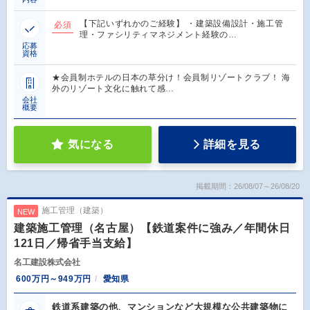
【下記いずれかのご経験】 ・建築設備設計・施工管
必須
理・ファシリティマネジメント経験の…
応募
資格
★会員制ホテルの日本の草分け！会員制リゾートクラブ！ 海
外のリゾート文化に触れて感…
会社
概要
気になる
詳細を見る
掲載期間：26/08/07～26/08/20
施工管理（建築）
NEW
建築施工管理（名古屋）【鉄道案件に強み／年間休日
121日／帰省手当支給】
名工建設株式会社
600万円～949万円
愛知県
鉄道系建築の他、マンションなど大規模な公共建築物に