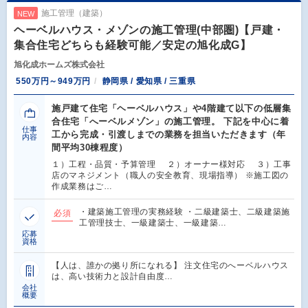
施工管理（建築）
NEW
ヘーベルハウス・メゾンの施工管理(中部圏)【戸建・
集合住宅どちらも経験可能／安定の旭化成G】
旭化成ホームズ株式会社
550万円～949万円
静岡県 / 愛知県 / 三重県
施戸建て住宅「ヘーベルハウス」や4階建て以下の低層集
合住宅「へーベルメゾン」の施工管理。 下記を中心に着
仕事
工から完成・引渡しまでの業務を担当いただきます（年
内容
間平均30棟程度）
１）工程・品質・予算管理 ２）オーナー様対応 ３）工事
店のマネジメント（職人の安全教育、現場指導） ※施工図の
作成業務はご…
・建築施工管理の実務経験 ・二級建築士、二級建築施
必須
工管理技士、一級建築士、一級建築…
応募
資格
【人は、誰かの拠り所になれる】 注文住宅のへーベルハウス
は、高い技術力と設計自由度…
会社
概要