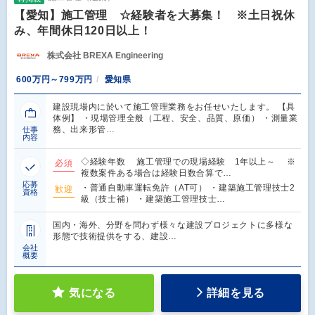
【愛知】施工管理 ☆経験者を大募集！ ※土日祝休
み、年間休日120日以上！
株式会社 BREXA Engineering
600万円～799万円
愛知県
建設現場内に於いて施工管理業務をお任せいたします。 【具
体例】 ・現場管理全般（工程、安全、品質、原価） ・測量業
務、出来形管…
仕事
内容
◇経験年数 施工管理での現場経験 1年以上～ ※
必須
複数案件ある場合は経験日数合算で…
応募
・普通自動車運転免許（AT可） ・建築施工管理技士2
歓迎
資格
級（技士補） ・建築施工管理技士…
国内・海外、分野を問わず様々な建設プロジェクトに多様な
形態で技術提供をする、建設…
会社
概要
気になる
詳細を見る