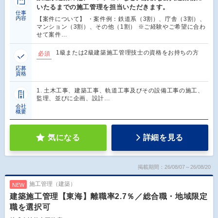
いたるまでの施工管理を担当いただきます。
仕事
内容
【案件について】 ・案件例：鉄道系（3割）、庁舎（3割）、
マンション（3割）、その他（1割） ※ご経験やご希望に合わ
せて案件…
1級または2級建築施工管理技士の資格をお持ちの方
必須
応募
資格
1. 土木工事、建築工事、軌道工事及びその設備工事の施工、
監理、並びに企画、設計…
会社
概要
気になる
詳細を見る
掲載期間：26/08/07～26/08/20
施工管理（建築）
NEW
建築施工管理【東海】離職率2.7％／総合職・地域限定
職を選択可