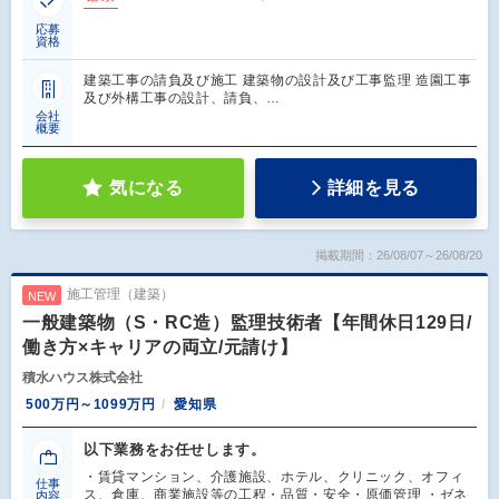
応募
資格
建築工事の請負及び施工 建築物の設計及び工事監理 造園工事
及び外構工事の設計、請負、…
会社
概要
気になる
詳細を見る
掲載期間：26/08/07～26/08/20
施工管理（建築）
NEW
一般建築物（S・RC造）監理技術者【年間休日129日/
働き方×キャリアの両立/元請け】
積水ハウス株式会社
500万円～1099万円
愛知県
以下業務をお任せします。
・賃貸マンション、介護施設、ホテル、クリニック、オフィ
仕事
ス、倉庫、商業施設等の工程・品質・安全・原価管理 ・ゼネ
内容