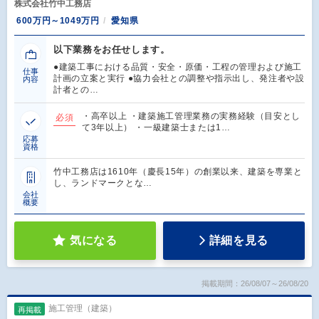
株式会社竹中工務店
600万円～1049万円
愛知県
以下業務をお任せします。
●建築工事における品質・安全・原価・工程の管理および施工
仕事
計画の立案と実行 ●協力会社との調整や指示出し、発注者や設
内容
計者との…
・高卒以上 ・建築施工管理業務の実務経験（目安とし
必須
て3年以上） ・一級建築士または1…
応募
資格
竹中工務店は1610年（慶長15年）の創業以来、建築を専業と
し、ランドマークとな…
会社
概要
気になる
詳細を見る
掲載期間：26/08/07～26/08/20
施工管理（建築）
再掲載