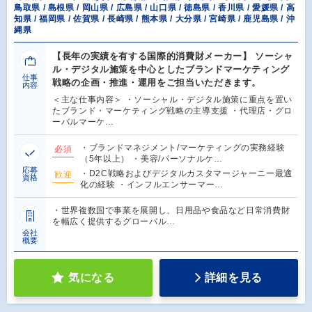
鳥取県 / 島根県 / 岡山県 / 広島県 / 山口県 / 徳島県 / 香川県 / 愛媛県 / 高
知県 / 福岡県 / 佐賀県 / 長崎県 / 熊本県 / 大分県 / 宮崎県 / 鹿児島県 / 沖
縄県
【長年の実績を有する国際的消費財メーカー】 ソーシャ
ル・デジタル施策を中心としたブランドマーケティング
仕事
戦略の企画・推進・運用をご担当いただきます。
内容
＜主な仕事内容＞ ・ソーシャル・デジタル施策に重点を置い
たブランド・マーケティング戦略の主導支援 ・代理店・グロ
ーバルマーケ…
・ブランドマネジメント/マーケティングの実務経験
必須
（5年以上） ・美容/パーソナルケ…
応募
・D2C戦略およびデジタルカスタマージャーニー最適
歓迎
資格
化の経験 ・インフルエンサーマー…
・世界複数国で事業を展開し、日用品や食品など日常消費財
を幅広く提供するグローバル…
会社
概要
気になる
詳細を見る