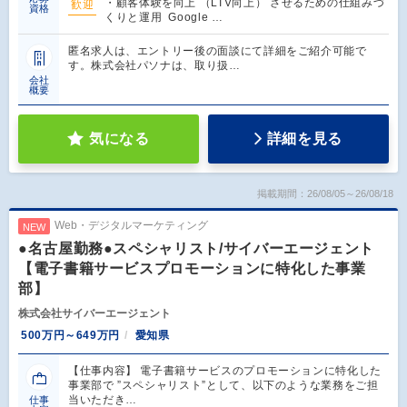
・顧客体験を向上 （LTV向上） させるための仕組みづ
歓迎
資格
くりと運用 Google …
匿名求人は、エントリー後の面談にて詳細をご紹介可能で
す。株式会社パソナは、取り扱…
会社
概要
気になる
詳細を見る
掲載期間：26/08/05～26/08/18
Web・デジタルマーケティング
NEW
●名古屋勤務●スペシャリスト/サイバーエージェント
【電子書籍サービスプロモーションに特化した事業
部】
株式会社サイバーエージェント
500万円～649万円
愛知県
【仕事内容】 電子書籍サービスのプロモーションに特化した
事業部で ”スペシャリスト”として、以下のような業務をご担
当いただき…
仕事