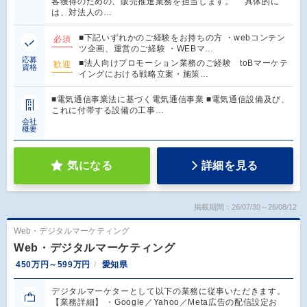
客獲得のための、販売推進業務を担当します。 具体的に
は、対法人の…
■下記いずれかのご経験をお持ちの方 ・webコンテン
必須
ツ企画、運営のご経験 ・WEBマ…
応募
■法人向けプロモーション業務のご経験 toBマーケテ
歓迎
資格
イングにおける戦略立案・施策…
■電気通信事業法に基づく電気通信事業 ■電気通信設備及び、
これに付帯する設備の工事…
会社
概要
気になる
詳細を見る
掲載期間：26/07/30～26/08/12
Web・デジタルマーケティング
Web・デジタルマーケティング
450万円～599万円
愛知県
デジタルマーケターとして以下の業務に従事いただきます。
【業務詳細】 ・Google／Yahoo／Meta広告の配信設定お