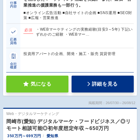
仕事
業推進の援護業務も一部行う。
内容
■オンライン広告活動 ■自社サイトの企画 ■SNS運用 ■SEO対
策 ■広報・営業推進
・WEBマーケティングの実務経験(目安3～5年) 下記い
必須
ずれかのご経験 ・WEBマー…
応募
資格
投資用アパートの企画、開発・施工・販売 賃貸管理
会社
概要
気になる
詳細を見る
掲載期間：26/07/30～26/08/12
Web・デジタルマーケティング
岡崎市(愛知) デジタルマーケ・フードビジネス／◎リ
モート相談可能◎初年度想定年収～650万円
350万円～699万円
愛知県