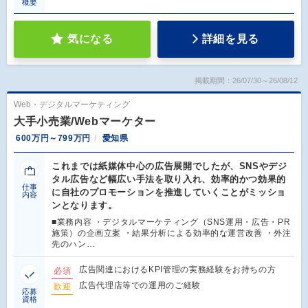
概要
気になる
詳細を見る
掲載期間：26/07/30～26/08/12
Web・デジタルマーケティング
大手小売業/Webマーケター
600万円～799万円
愛知県
これまでは紙媒体中心の広告展開でしたが、SNSやデジ
タル広告など幅広い手法を取り入れ、効率的かつ効果的
仕事
に自社のプロモーションを推進していくことがミッショ
内容
ンとなります。
■業務内容 ・デジタルマーケティング（SNS運用・広告・PR
施策）の企画立案 ・結果分析による効率的な運営改善 ・外注
先のハン…
広告関連におけるKPI管理の実務経験をお持ちの方
必須
広告代理店等での運用のご経験
歓迎
応募
資格