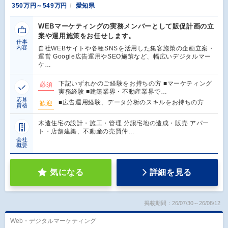
350万円～549万円
愛知県
WEBマーケティングの実務メンバーとして販促計画の立
案や運用施策をお任せします。
仕事
内容
自社WEBサイトや各種SNSを活用した集客施策の企画立案・
運営 Google広告運用やSEO施策など、幅広いデジタルマー
ケ…
下記いずれかのご経験をお持ちの方 ■マーケティング
必須
実務経験 ■建築業界・不動産業界で…
応募
■広告運用経験、データ分析のスキルをお持ちの方
歓迎
資格
木造住宅の設計・施工・管理 分譲宅地の造成・販売 アパー
ト・店舗建築、不動産の売買仲…
会社
概要
気になる
詳細を見る
掲載期間：26/07/30～26/08/12
Web・デジタルマーケティング