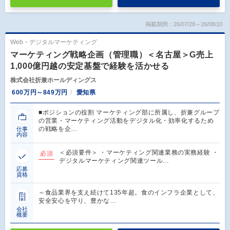
掲載期間：26/07/28～26/08/10
Web・デジタルマーケティング
マーケティング戦略企画（管理職）＜名古屋＞G売上
1,000億円越の安定基盤で経験を活かせる
株式会社折兼ホールディングス
600万円～849万円
愛知県
■ポジションの役割 マーケティング部に所属し、折兼グループ
の営業・マーケティング活動をデジタル化・効率化するため
の戦略を企…
仕事
内容
＜必須要件＞ ・マーケティング関連業務の実務経験 ・
必須
デジタルマーケティング関連ツール…
応募
資格
～食品業界を支え続けて135年超。食のインフラ企業として、
安全安心を守り、豊かな…
会社
概要