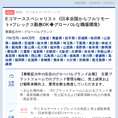
掲載期間：26/08/06～26/08/19
Web・デジタルマーケティング
NEW
Eコマーススペシャリスト《日本全国からフルリモー
ト×フレックス勤務OK◆グローバルな職場環境》
事業拡大中！グローバルブランド
750万円～849万円
北海道 / 青森県 / 岩手県 / 宮城県 / 秋田県 / 山形
県 / 福島県 / 茨城県 / 栃木県 / 群馬県 / 埼玉県 / 千葉県 / 東京都 / 神奈川
県 / 新潟県 / 富山県 / 石川県 / 福井県 / 山梨県 / 長野県 / 岐阜県 / 静岡県
/ 愛知県 / 三重県 / 滋賀県 / 京都府 / 大阪府 / 兵庫県 / 奈良県 / 和歌山県 /
鳥取県 / 島根県 / 岡山県 / 広島県 / 山口県 / 徳島県 / 香川県 / 愛媛県 / 高
知県 / 福岡県 / 佐賀県 / 長崎県 / 熊本県 / 大分県 / 宮崎県 / 鹿児島県 / 沖
縄県
【事業拡大中の注目のグローバルブランド企業】 主要プ
ラットフォームでのブランド管理を軸に、売上成長およ
仕事
び顧客体験向上、運営全般を推進していただきます。
内容
＜主な仕事内容＞ ・ECプラットフォームにおけるブランド運
用・成長戦略の推進 ・売上拡大および顧客体験の向上の推進
・商品管理…
・デジタルマーケットプレイスの知見と売上成長推進
必須
力 ・日本市場でのEC/マーケット…
応募