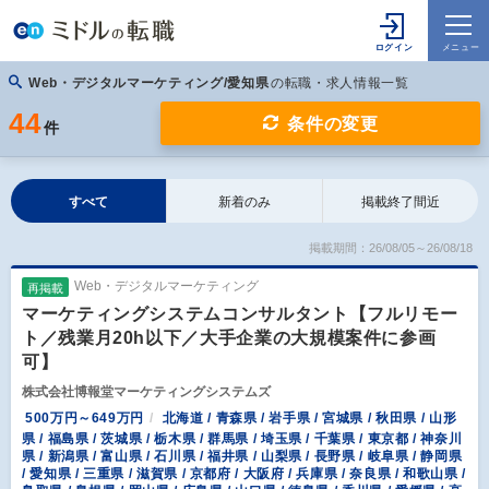
Web・デジタルマーケティング/愛知県
の転職・求人情報一覧
44
条件の変更
件
すべて
新着のみ
掲載終了間近
掲載期間：26/08/05～26/08/18
Web・デジタルマーケティング
再掲載
マーケティングシステムコンサルタント【フルリモー
ト／残業月20h以下／大手企業の大規模案件に参画
可】
株式会社博報堂マーケティングシステムズ
500万円～649万円
北海道 / 青森県 / 岩手県 / 宮城県 / 秋田県 / 山形
県 / 福島県 / 茨城県 / 栃木県 / 群馬県 / 埼玉県 / 千葉県 / 東京都 / 神奈川
県 / 新潟県 / 富山県 / 石川県 / 福井県 / 山梨県 / 長野県 / 岐阜県 / 静岡県
/ 愛知県 / 三重県 / 滋賀県 / 京都府 / 大阪府 / 兵庫県 / 奈良県 / 和歌山県 /