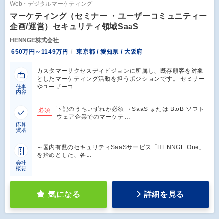
Web・デジタルマーケティング
マーケティング（セミナー ・ユーザーコミュニティー
企画/運営）セキュリティ領域SaaS
HENNGE株式会社
650万円～1149万円
東京都 / 愛知県 / 大阪府
カスタマーサクセスディビジョンに所属し、既存顧客を対象
としたマーケティング活動を担うポジションです。 セミナー
やユーザーコ…
仕事
内容
下記のうちいずれか必須 ・SaaS または BtoB ソフト
必須
ウェア企業でのマーケテ…
応募
資格
～国内有数のセキュリティSaaSサービス「HENNGE One」
を始めとした、各…
会社
概要
気になる
詳細を見る