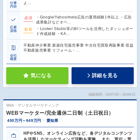
よ…
仕事
内容
・Google/Yahoo/meta広告の運用経験1年以上 ・広告
必須
成果集計などオペ…
応募
・Looker Studio等のBIツールを活用したダッシュボー
歓迎
資格
ド作成経験 ・KA…
不動産仲介事業 新築住宅販売事業 中古住宅買取再販事業 収益
不動産販売事業 リフォーム・…
会社
概要
気になる
詳細を見る
掲載期間：26/07/30～26/08/12
Web・デジタルマーケティング
WEBマーケター/完全週休二日制（土日祝日）
400万円～649万円
愛知県
HPやSNS、オンライン広告など、各デジタルコンテンツ
を活用したマーケティング活動を実施。 また、宣伝・営