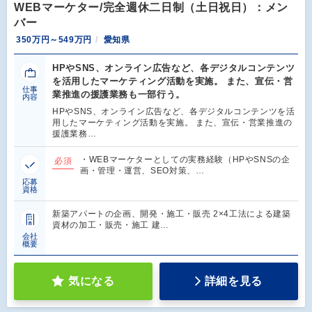
WEBマーケター/完全週休二日制（土日祝日）：メン
バー
350万円～549万円
愛知県
HPやSNS、オンライン広告など、各デジタルコンテンツ
を活用したマーケティング活動を実施。 また、宣伝・営
仕事
業推進の援護業務も一部行う。
内容
HPやSNS、オンライン広告など、各デジタルコンテンツを活
用したマーケティング活動を実施。 また、宣伝・営業推進の
援護業務…
・WEBマーケターとしての実務経験（HPやSNSの企
必須
画・管理・運営、SEO対策、…
応募
資格
新築アパートの企画、開発・施工・販売 2×4工法による建築
資材の加工・販売・施工 建…
会社
概要
気になる
詳細を見る