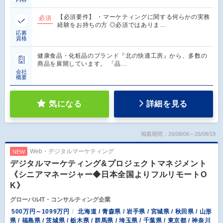
【必須要件】 ・マーケティングに関する何らかの実務
必須
経験をお持ちの方 ◎必須ではありま…
応募
資格
健康食品・化粧品のブランド『北の快適工房』から、多数の
商品を展開しています。 「品…
会社
概要
気になる
詳細を見る
掲載期間：26/08/06～26/08/19
Web・デジタルマーケティング
NEW
デジタルマーケティング&プロジェクトマネジメント
《シニアマネージャー◆日本全国よりフルリモートO
K》
グローバルIT・コンサルティング企業
500万円～1099万円
北海道 / 青森県 / 岩手県 / 宮城県 / 秋田県 / 山形
県 / 福島県 / 茨城県 / 栃木県 / 群馬県 / 埼玉県 / 千葉県 / 東京都 / 神奈川