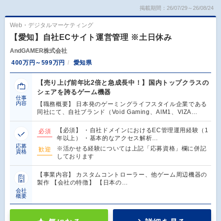
掲載期間：26/07/29～26/08/24
Web・デジタルマーケティング
【愛知】自社ECサイト運営管理 ※土日休み
AndGAMER株式会社
400万円～599万円
愛知県
【売り上げ前年比2倍と急成長中！】国内トップクラスの
シェアを誇るゲーム機器
仕事
内容
【職務概要】 日本発のゲーミングライフスタイル企業である
同社にて、自社ブランド（Void Gaming、AIM1、VIZA…
【必須】 ・自社ドメインにおけるEC管理運用経験（1
必須
年以上） ・基本的なアクセス解析…
応募
※活かせる経験については上記「応募資格」欄に併記
歓迎
資格
しております
【事業内容】 カスタムコントローラー、他ゲーム周辺機器の
製作 【会社の特徴】 【日本の…
会社
概要