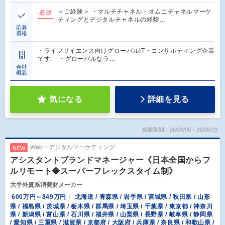
＜ご経験＞ ・マルチチャネル・オムニチャネルマーケ
必須
ティングとデジタルチャネルの経験…
応募
資格
・ライフサイエンス向けグローバルIT・コンサルティング企業
です。 ・グローバルなラ…
会社
概要
気になる
詳細を見る
掲載期間：26/08/06～26/08/19
Web・デジタルマーケティング
NEW
アシスタントブランドマネージャー《日本全国からフ
ルリモート◆スーパーフレックスタイム制》
大手外資系消費財メーカー
600万円～849万円
北海道 / 青森県 / 岩手県 / 宮城県 / 秋田県 / 山形
県 / 福島県 / 茨城県 / 栃木県 / 群馬県 / 埼玉県 / 千葉県 / 東京都 / 神奈川
県 / 新潟県 / 富山県 / 石川県 / 福井県 / 山梨県 / 長野県 / 岐阜県 / 静岡県
/ 愛知県 / 三重県 / 滋賀県 / 京都府 / 大阪府 / 兵庫県 / 奈良県 / 和歌山県 /