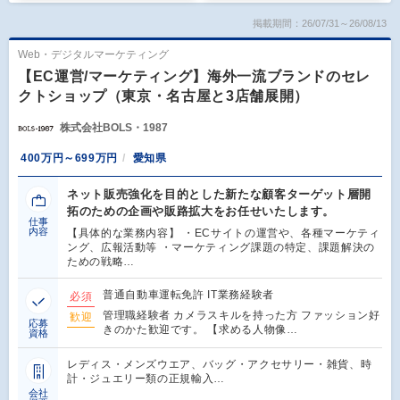
掲載期間：26/07/31～26/08/13
Web・デジタルマーケティング
【EC運営/マーケティング】海外一流ブランドのセレ
クトショップ（東京・名古屋と3店舗展開）
株式会社BOLS・1987
400万円～699万円
愛知県
ネット販売強化を目的とした新たな顧客ターゲット層開
拓のための企画や販路拡大をお任せいたします。
仕事
内容
【具体的な業務内容】 ・ECサイトの運営や、各種マーケティ
ング、広報活動等 ・マーケティング課題の特定、課題解決の
ための戦略…
普通自動車運転免許 IT業務経験者
必須
管理職経験者 カメラスキルを持った方 ファッション好
歓迎
応募
きのかた歓迎です。 【求める人物像…
資格
レディス・メンズウエア、バッグ・アクセサリー・雑貨、時
計・ジュエリー類の正規輸入…
会社