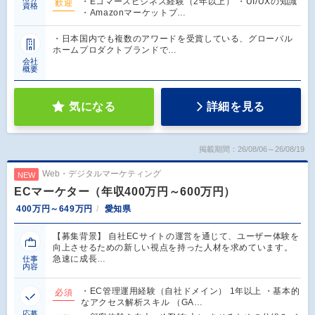
・Eコマースビジネス経験（2年以上） ・UI/UXの知識
歓迎
資格
・Amazonマーケットプ…
・日本国内でも複数のアワードを受賞している、グローバル
ホームプロダクトブランドで…
会社
概要
気になる
詳細を見る
掲載期間：26/08/06～26/08/19
Web・デジタルマーケティング
NEW
ECマーケター（年収400万円～600万円）
400万円～649万円
愛知県
【募集背景】 自社ECサイトの運営を通じて、ユーザー体験を
向上させるための新しい視点を持った人材を求めています。
急速に成長…
仕事
内容
・EC管理運用経験（自社ドメイン） 1年以上 ・基本的
必須
なアクセス解析スキル （GA…
応募