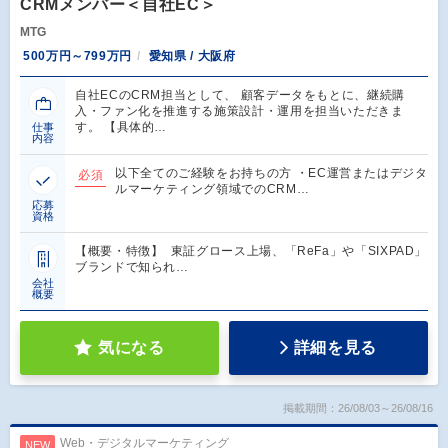
CRMメンバー＜自社EC＞
MTG
500万円～799万円
愛知県 / 大阪府
自社ECのCRM担当として、 顧客データをもとに、継続購
入・ファン化を推進する施策設計・運用を担当いただきま
す。 【具体的…
仕事
内容
以下全てのご経験をお持ちの方 ・EC運営またはデジタ
必須
ルマーケティング領域でのCRM…
応募
資格
【概要・特徴】 東証グロース上場、「ReFa」や「SIXPAD」
ブランドで知られ…
会社
概要
気になる
詳細を見る
掲載期間：26/08/03～26/08/16
Web・デジタルマーケティング
NEW