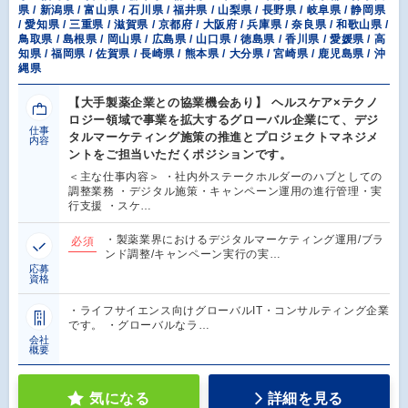
県 / 新潟県 / 富山県 / 石川県 / 福井県 / 山梨県 / 長野県 / 岐阜県 / 静岡県
/ 愛知県 / 三重県 / 滋賀県 / 京都府 / 大阪府 / 兵庫県 / 奈良県 / 和歌山県 /
鳥取県 / 島根県 / 岡山県 / 広島県 / 山口県 / 徳島県 / 香川県 / 愛媛県 / 高
知県 / 福岡県 / 佐賀県 / 長崎県 / 熊本県 / 大分県 / 宮崎県 / 鹿児島県 / 沖
縄県
【大手製薬企業との協業機会あり】 ヘルスケア×テクノ
ロジー領域で事業を拡大するグローバル企業にて、デジ
仕事
タルマーケティング施策の推進とプロジェクトマネジメ
内容
ントをご担当いただくポジションです。
＜主な仕事内容＞ ・社内外ステークホルダーのハブとしての
調整業務 ・デジタル施策・キャンペーン運用の進行管理・実
行支援 ・スケ…
・製薬業界におけるデジタルマーケティング運用/ブラ
必須
ンド調整/キャンペーン実行の実…
応募
資格
・ライフサイエンス向けグローバルIT・コンサルティング企業
です。 ・グローバルなラ…
会社
概要
気になる
詳細を見る