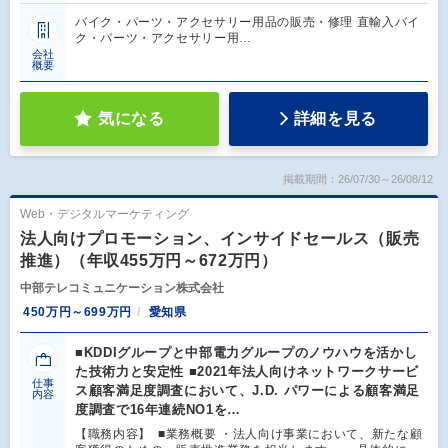
バイク・パーツ・アクセサリー用品の販売・修理 直輸入バイ
ク・パーツ・アクセサリー用…
会社
概要
気になる
詳細を見る
掲載期間：26/07/30～26/08/12
Web・デジタルマーケティング
法人向けプロモーション、インサイドセールス（販売
推進）（年収455万円～672万円）
中部テレコミュニケーション株式会社
450万円～699万円
愛知県
■KDDIグループと中部電力グループのノウハウを活かし
た技術力と安定性 ■2021年法人向けネットワークサービ
仕事
ス顧客満足度調査において、J.D. パワーによる顧客満足
内容
度調査で16年連続NO1を…
【職務内容】 ■業務概要 ・法人向け事業において、新たな顧