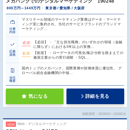
メガバンクでのデジタルマーケティング 190248
800万円～1449万円
東京都 / 愛知県 / 大阪府
マスリテール領域のマーケティング業務はデータ・マーケテ
ィング室に集約され、当社のサービスブランドのブランドマ
ーケティング…
仕事
内容
【必須】 ・「主な担当職務」のいずれかの領域（金融
必須
に限らず）における5年以上の実務…
応募
【歓迎】 ・ローデータの可視化/集計分析を踏まえての
歓迎
資格
施策立案からの実行経験 ・SQL…
国内トップのメガバンク。国際業務や財務体質に優位性。 グ
ローバル総合金融機関の中核…
会社
概要
気になる
詳細を見る
掲載期間：26/08/03～26/08/16
Web・デジタルマーケティング
NEW