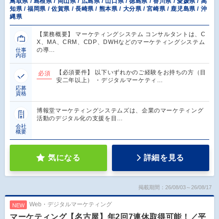
鳥取県 / 島根県 / 岡山県 / 広島県 / 山口県 / 徳島県 / 香川県 / 愛媛県 / 高
知県 / 福岡県 / 佐賀県 / 長崎県 / 熊本県 / 大分県 / 宮崎県 / 鹿児島県 / 沖
縄県
【業務概要】 マーケティングシステム コンサルタントは、C
X、MA、CRM、CDP、DWHなどのマーケティングシステム
の導…
仕事
内容
【必須要件】 以下いずれかのご経験をお持ちの方（目
必須
安二年以上） ・デジタルマーケティ…
応募
資格
博報堂マーケティングシステムズは、企業のマーケティング
活動のデジタル化の支援を目…
会社
概要
気になる
詳細を見る
掲載期間：26/08/03～26/08/17
Web・デジタルマーケティング
NEW
マーケティング【名古屋】年2回7連休取得可能！／平