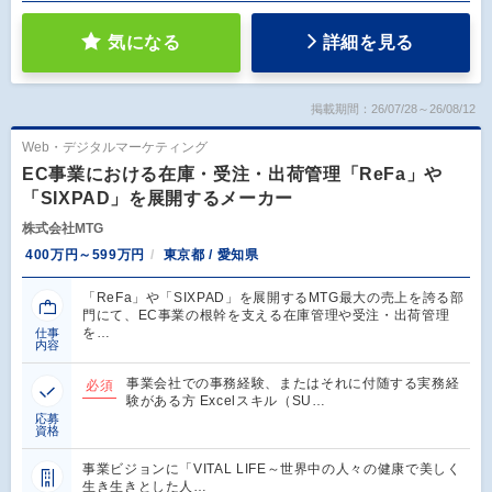
気になる
詳細を見る
掲載期間：26/07/28～26/08/12
Web・デジタルマーケティング
EC事業における在庫・受注・出荷管理「ReFa」や
「SIXPAD」を展開するメーカー
株式会社MTG
400万円～599万円
東京都 / 愛知県
「ReFa」や「SIXPAD」を展開するMTG最大の売上を誇る部
門にて、EC事業の根幹を支える在庫管理や受注・出荷管理
を…
仕事
内容
事業会社での事務経験、またはそれに付随する実務経
必須
験がある方 Excelスキル（SU…
応募
資格
事業ビジョンに「VITAL LIFE～世界中の人々の健康で美しく
生き生きとした人…