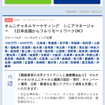
掲載期間：26/08/06～26/08/19
Web・デジタルマーケティング
NEW
オムニチャネルマーケティング シニアマネージャ
ー 《日本全国からフルリモートワークOK》
グローバルIT・コンサルティング企業
500万円～1099万円
北海道 / 青森県 / 岩手県 / 宮城県 / 秋田県 / 山形
県 / 福島県 / 茨城県 / 栃木県 / 群馬県 / 埼玉県 / 千葉県 / 東京都 / 神奈川
県 / 新潟県 / 富山県 / 石川県 / 福井県 / 山梨県 / 長野県 / 岐阜県 / 静岡県
/ 愛知県 / 三重県 / 滋賀県 / 京都府 / 大阪府 / 兵庫県 / 奈良県 / 和歌山県 /
鳥取県 / 島根県 / 岡山県 / 広島県 / 山口県 / 徳島県 / 香川県 / 愛媛県 / 高
知県 / 福岡県 / 佐賀県 / 長崎県 / 熊本県 / 大分県 / 宮崎県 / 鹿児島県 / 沖
縄県
【製薬業界の大手クライアントと連携機会あり】 マルチ
チャネル/オムニチャネル施策の設計・実行、キャンペー
仕事
ン運用、分析・最適化を通じてブランド成長を支援して
内容
いただきます。
＜主な仕事内容＞ ・フィールド、デジタル、従来チャネルを
活用したオムニチャネル戦略の実行 ・戦略方向性の特定・優
先順位付けと…