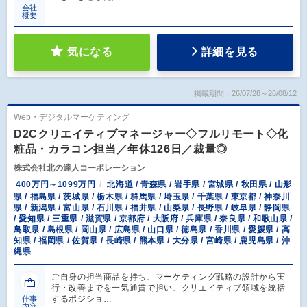
会社
概要
気になる
詳細を見る
掲載期間：26/07/28～26/08/12
Web・デジタルマーケティング
D2Cクリエイティブマネージャー◇フルリモート◇化
粧品・カラコン担当／年休126日／裁量◎
株式会社北の達人コーポレーション
400万円～1099万円
北海道 / 青森県 / 岩手県 / 宮城県 / 秋田県 / 山形
県 / 福島県 / 茨城県 / 栃木県 / 群馬県 / 埼玉県 / 千葉県 / 東京都 / 神奈川
県 / 新潟県 / 富山県 / 石川県 / 福井県 / 山梨県 / 長野県 / 岐阜県 / 静岡県
/ 愛知県 / 三重県 / 滋賀県 / 京都府 / 大阪府 / 兵庫県 / 奈良県 / 和歌山県 /
鳥取県 / 島根県 / 岡山県 / 広島県 / 山口県 / 徳島県 / 香川県 / 愛媛県 / 高
知県 / 福岡県 / 佐賀県 / 長崎県 / 熊本県 / 大分県 / 宮崎県 / 鹿児島県 / 沖
縄県
ご自身の担当商品を持ち、マーケティング戦略の設計から実
行・改善までを一気通貫で担い、クリエイティブ領域を統括
するポジショ…
仕事
内容