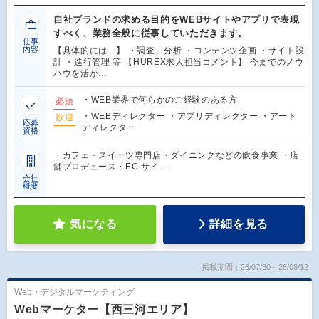
自社ブランドの求める目的をWEBサイトやアプリで表現
すべく、業務全般に従事していただきます。
仕事
内容
【具体的には…】 ・調査、分析 ・コンテンツ企画 ・サイト設
計 ・進行管理 等 【HUREX求人担当コメント】 今までのノウ
ハウを活か…
・WEB業界で何らかのご経験のある方
必須
・WEBディレクター ・アプリディレクター ・アート
歓迎
応募
ディレクター
資格
・カフェ・スイーツ専門店・ダイニングなどの飲食事業 ・店
舗プロデュース・EC サイ…
会社
概要
気になる
詳細を見る
掲載期間：26/07/30～26/08/12
Web・デジタルマーケティング
Webマーケター【西三河エリア】