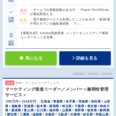
内容
・チームでの業務経験がある方 ・Power Point/Excel
必須
が最低限使える…
応募
・電子書籍サービスを利用したことのある方 ・紙面/電
歓迎
資格
子問わずマンガ編集者経験 ・マン…
【事業内容】 Ameba関連事業 インターネットメディア事業
インターネット広告事…
会社
概要
気になる
詳細を見る
掲載期間：26/08/05～26/08/18
Web・デジタルマーケティング
NEW
マーケティング推進リーダー／メンバー＜脆弱性管理
サービス＞
550万円～1549万円
北海道 / 青森県 / 岩手県 / 宮城県 / 秋田県 / 山形
県 / 福島県 / 茨城県 / 栃木県 / 群馬県 / 埼玉県 / 千葉県 / 東京都 / 神奈川
県 / 新潟県 / 富山県 / 石川県 / 福井県 / 山梨県 / 長野県 / 岐阜県 / 静岡県
/ 愛知県 / 三重県 / 滋賀県 / 京都府 / 大阪府 / 兵庫県 / 奈良県 / 和歌山県 /