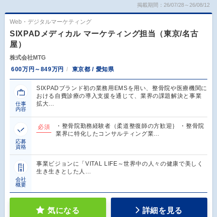
掲載期間：26/07/28～26/08/12
Web・デジタルマーケティング
SIXPADメディカル マーケティング担当（東京/名古
屋）
株式会社MTG
600万円～849万円
東京都 / 愛知県
SIXPADブランド初の業務用EMSを用い、整骨院や医療機関に
おける自費診療の導入支援を通じて、業界の課題解決と事業
拡大…
仕事
内容
・整骨院勤務経験者（柔道整復師の方歓迎｝ ・整骨院
必須
業界に特化したコンサルティング業…
応募
資格
事業ビジョンに「VITAL LIFE～世界中の人々の健康で美しく
生き生きとした人…
会社
概要
気になる
詳細を見る