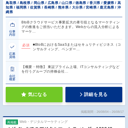
鳥取県 / 島根県 / 岡山県 / 広島県 / 山口県 / 徳島県 / 香川県 / 愛媛県 / 高
知県 / 福岡県 / 佐賀県 / 長崎県 / 熊本県 / 大分県 / 宮崎県 / 鹿児島県 / 沖
縄県
BtoBクラウドサービス事業拡大の牽引役となるマーケティン
グの推進をご担当いただきます。Webからの流入分析による
マーケ…
仕事
内容
■BtoBにおけるSaaSまたはセキュリティビジネス（コ
必須
ンサルティング、ベンダー…
応募
資格
【概要・特徴】 東証プライム上場、ITコンサルティングなど
を行うグループの持株会社…
会社
概要
気になる
詳細を見る
掲載期間：26/08/04～26/08/17
Web・デジタルマーケティング
再掲載