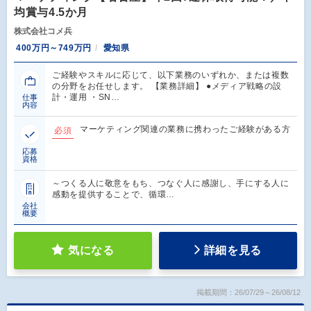
均賞与4.5か月
株式会社コメ兵
400万円～749万円
愛知県
ご経験やスキルに応じて、以下業務のいずれか、または複数
の分野をお任せします。 【業務詳細】 ●メディア戦略の設
計・運用 ・SN…
仕事
内容
マーケティング関連の業務に携わったご経験がある方
必須
応募
資格
～つくる人に敬意をもち、つなぐ人に感謝し、手にする人に
感動を提供することで、循環…
会社
概要
気になる
詳細を見る
掲載期間：26/07/29～26/08/12