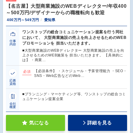
【名古屋】大型商業施設のWEBディレクター/年収400
～500万円/デザイナーからの職種転向も歓迎
400万円～549万円
愛知県
ワンストップの総合コミュニケーション提案を行う同社
において、 大型商業施設の売上を向上させるためのWEB
仕事
プロモーションを 担当いただきます。
内容
■大型商業施設のWEBディレクター 大型商業施設の売上を向
上させるためのWEB施策を 担当いただきます。 【具体的に
は】 ・商業…
【必須条件】 ・スケジュール・予算管理能力 ・SEO・
必須
SNS・Web広告などのWeb…
応募
資格
■プランニング・マーケティング等、ワンストップの総合コミ
ュニケーション提案企業
会社
概要
気になる
詳細を見る