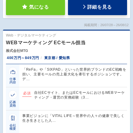
気になる
詳細を見る
掲載期間：26/07/28～26/08/12
Web・デジタルマーケティング
WEBマーケティング ECモール担当
株式会社MTG
400万円～849万円
東京都 / 愛知県
「ReFa」や「SIXPAD」といった世界的ブランドのEC戦略を
担い、主要モールの売上最大化を牽引するポジションです。
デ…
仕事
内容
自社ECサイト、またはECモールにおけるWEBマーケ
必須
ティング・運営の実務経験（3…
応募
資格
事業ビジョンに「VITAL LIFE～世界中の人々の健康で美しく
生き生きとした人…
会社
概要