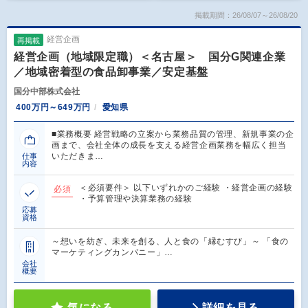
掲載期間：26/08/07～26/08/20
経営企画
再掲載
経営企画（地域限定職）＜名古屋＞ 国分G関連企業
／地域密着型の食品卸事業／安定基盤
国分中部株式会社
400万円～649万円
愛知県
■業務概要 経営戦略の立案から業務品質の管理、新規事業の企
画まで、会社全体の成長を支える経営企画業務を幅広く担当
いただきま…
仕事
内容
＜必須要件＞ 以下いずれかのご経験 ・経営企画の経験
必須
・予算管理や決算業務の経験
応募
資格
～想いを紡ぎ、未来を創る、人と食の「縁むすび」～ 「食の
マーケティングカンパニー」…
会社
概要
気になる
詳細を見る