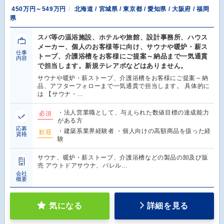
450万円～549万円
北海道 / 宮城県 / 東京都 / 愛知県 / 大阪府 / 福岡
県
スパ等の温浴施設、ホテルや旅館、設計事務所、ハウス
メーカー、個人のお客様等に向け、サウナや暖炉・薪ス
仕事
トーブ、介護浴槽をお客様にご提案～納品まで一気通貫
内容
で担当します。新規テレアポなどはありません。
サウナや暖炉・薪ストーブ、介護浴槽をお客様にご提案～納
品、アフターフォローまで一気通貫で担当します。 具体的に
は 【サウナ・…
・法人営業職として、与えられた数値目標の達成能力
必須
がある方
応募
・建築系業界経験者 ・個人向けの高額商品を扱った経
歓迎
資格
験
サウナ、暖炉・薪ストーブ、介護浴槽などの製品の卸及び販
売 アウトドアサウナ、バレル…
会社
概要
気になる
詳細を見る