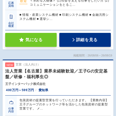
＜求める人物像＞ (1)社会を支える仕事をしたい方 (2)
歓迎
応募
コミュニケーションをとるこ…
資格
■ 情報・産業システム機材 ■ 印刷システム機材 ■ 金融汎用シ
ステム機材 ■ 選挙シ…
会社
概要
気になる
詳細を見る
掲載期間：26/08/06～26/08/19
営業（法人向け）
NEW
法人営業【名古屋】業界未経験歓迎／王子Gの安定基
盤／研修・福利厚生◎
王子インターパック株式会社
400万円～599万円
愛知県
包装資材の提案型営業を行っていただきます。 【業務内容】
王子グループのネットワーク等を活かした包装資材の提案型
営業です。 メ…
仕事
内容