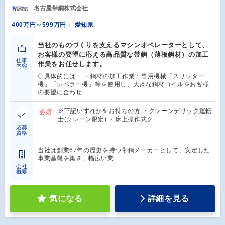
名古屋帯鋼株式会社
400万円～599万円
愛知県
当社のものづくりを支えるマシンオペレーターとして、
お客様の要望に応える高品質な帯鋼（薄板鋼材）の加工
仕事
作業をお任せします。
内容
◇具体的には… ・鋼材の加工作業：専用機械「スリッター
機」「レベラー機」等を使用し、大きな鋼材コイルをお客様
の要望に合わせ…
※下記いずれかをお持ちの方 ・クレーンデリック運転
必須
士(クレーン限定) ・床上操作式ク…
応募
資格
当社は創業67年の歴史を持つ帯鋼メーカーとして、安定した
事業基盤を築き、幅広い業…
会社
概要
気になる
詳細を見る