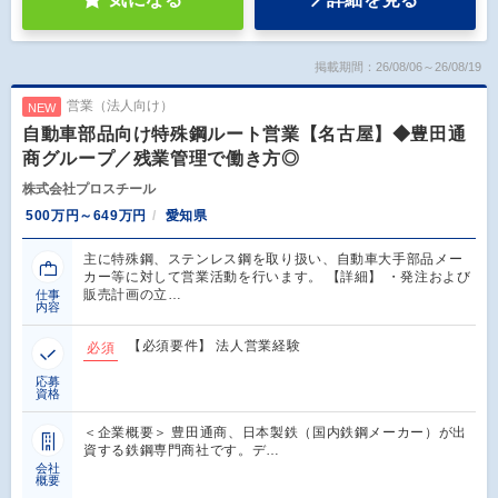
掲載期間：26/08/06～26/08/19
営業（法人向け）
NEW
自動車部品向け特殊鋼ルート営業【名古屋】◆豊田通
商グループ／残業管理で働き方◎
株式会社プロスチール
500万円～649万円
愛知県
主に特殊鋼、ステンレス鋼を取り扱い、自動車大手部品メー
カー等に対して営業活動を行います。 【詳細】 ・発注および
販売計画の立…
仕事
内容
【必須要件】 法人営業経験
必須
応募
資格
＜企業概要＞ 豊田通商、日本製鉄（国内鉄鋼メーカー）が出
資する鉄鋼専門商社です。デ…
会社
概要