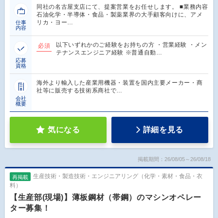
同社の名古屋支店にて、提案営業をお任せします。 ■業務内容
石油化学・半導体・食品・製薬業界の大手顧客向けに、アメ
リカ・ヨー…
仕事
内容
以下いずれかのご経験をお持ちの方 ・営業経験 ・メン
必須
テナンスエンジニア経験 ※普通自動…
応募
資格
海外より輸入した産業用機器・装置を国内主要メーカー・商
社等に販売する技術系商社で…
会社
概要
気になる
詳細を見る
掲載期間：26/08/05～26/08/18
生産技術・製造技術・エンジニアリング（化学・素材・食品・衣
再掲載
料）
【生産部(現場)】薄板鋼材（帯鋼）のマシンオペレー
ター募集！