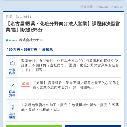
掲載期間：26/07/30～26/08/12
営業（法人向け）
【名古屋/医薬・化粧分野向け法人営業】課題解決型営
業/黒川駅徒歩5分
株式会社カナエ
450万円～599万円
愛知県
製薬会社、食品会社、化粧品会社などに包装資材の提供や受
託加工を請け負う当社にて、 医薬・化粧分野の営業をお任せ
します。顧客…
仕事
内容
【必須】 営業経験（業界不問／顧客と長期的な関係を
必須
築く営業を志向する方） 第一種運転…
応募
資格
1.各種包装資材の加工・販売 2.包装機械の製作・販売 3.医薬
品・食品・化粧品・日…
会社
概要