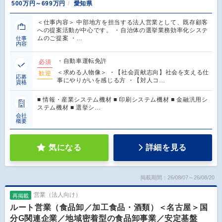
500万円～699万円
愛知県
＜仕事内容＞ 中部地方を担当する法人営業として、既存顧客
への提案活動が中心です。 ・自治体の選挙業務効率化システ
ムのご提案 ・…
仕事
内容
・自動車運転免許
必須
＜求める人物像＞ ・【社会貢献志向】社会を支える仕
歓迎
応募
事にやりがいを感じる方 ・【対人コ…
資格
■ 情報・産業システム機材 ■ 印刷システム機材 ■ 金融汎用シ
ステム機材 ■ 選挙シ…
会社
概要
気になる
詳細を見る
掲載期間：26/08/07～26/08/20
営業（法人向け）
再掲載
ルート営業（食品卸／加工食品・酒類）＜名古屋＞国
分G関連企業／地域密着型の食品卸事業／安定基盤