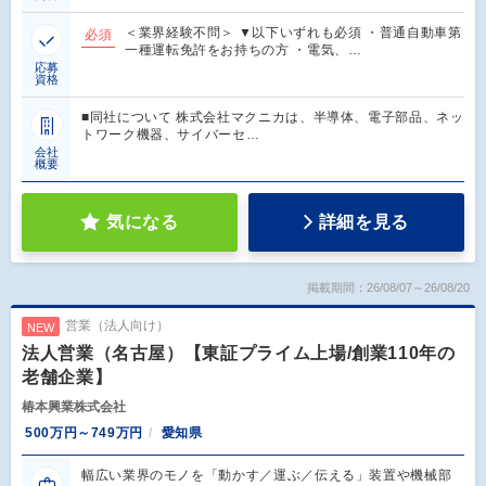
＜業界経験不問＞ ▼以下いずれも必須 ・普通自動車第
必須
一種運転免許をお持ちの方 ・電気、…
応募
資格
■同社について 株式会社マクニカは、半導体、電子部品、ネッ
トワーク機器、サイバーセ…
会社
概要
気になる
詳細を見る
掲載期間：26/08/07～26/08/20
営業（法人向け）
NEW
法人営業（名古屋）【東証プライム上場/創業110年の
老舗企業】
椿本興業株式会社
500万円～749万円
愛知県
幅広い業界のモノを「動かす／運ぶ／伝える」装置や機械部