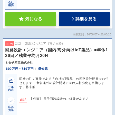
会社
概要
気になる
詳細を見る
掲載期間：26/08/07～26/08/20
設計・開発エンジニア（電子回路）
NEW
回路設計エンジニア（国内/海外向けIoT製品）■年休1
26日／残業平均月20H
ミタチ産業株式会社
600万円～749万円
愛知県
同社の注力事業である「自社IoT製品」の回路設計開発をお任
せします。 新規案件の設計開発に向け人材強化を目指しま
す。将来的…
仕事
内容
【必須】 電子回路設計のご経験がある方
必須
応募
資格