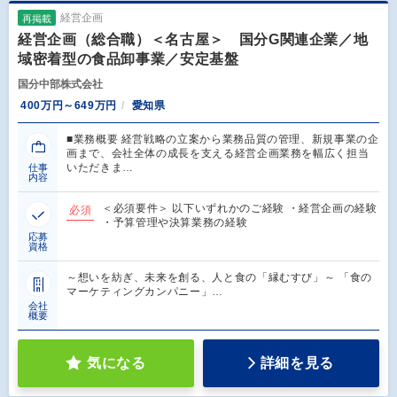
経営企画
再掲載
経営企画（総合職）＜名古屋＞ 国分G関連企業／地
域密着型の食品卸事業／安定基盤
国分中部株式会社
400万円～649万円
愛知県
■業務概要 経営戦略の立案から業務品質の管理、新規事業の企
画まで、会社全体の成長を支える経営企画業務を幅広く担当
いただきま…
仕事
内容
＜必須要件＞ 以下いずれかのご経験 ・経営企画の経験
必須
・予算管理や決算業務の経験
応募
資格
～想いを紡ぎ、未来を創る、人と食の「縁むすび」～ 「食の
マーケティングカンパニー」…
会社
概要
気になる
詳細を見る