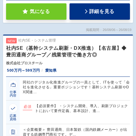
気になる
詳細を見る
掲載期間：26/08/06～26/08/19
社内SE・システム管理
NEW
社内SE（基幹システム刷新・DX推進）【名古屋】◆
豊田通商グループ／残業管理で働き方◎
株式会社プロスチール
500万円～599万円
愛知県
同社のデジタル化推進グループの一員として、ITを使って「会
社を進化させる」重要ポジションです！基幹システム刷新やD
X関連…
仕事
内容
【必須要件】 ・システム開発、導入、刷新プロジェク
必須
トにおいて要件定義、基本設計、進…
応募
資格
＜企業概要＞ 豊田通商、日本製鉄（国内鉄鋼メーカー）が出
資する鉄鋼専門商社です。デ…