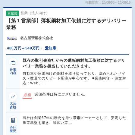
掲載期間：26/08/05～26/08/18
営業（法人向け）
再掲載
【第１営業部】薄板鋼材加工依頼に対するデリバリー
業務
名古屋帯鋼株式会社
400万円～549万円
愛知県
既存の取引先商社からの薄板鋼材加工依頼に対するデリ
バリー業務を担当していただきます。
仕事
内容
自動車や家電向けの鋼材を取り扱っており、決められたサイ
ズ・数量でのリピート受注が中心です。 ■業務内容 ・注文対
応：Web、…
必須条件は特にございません。
必須
応募
資格
当社は創業67年の歴史を持つ帯鋼メーカーとして、安定した
事業基盤を築き、幅広い業…
会社
概要