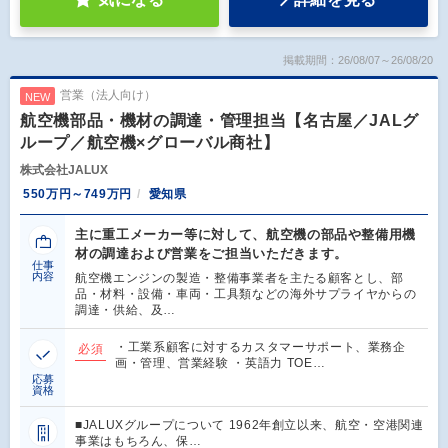
掲載期間：26/08/07～26/08/20
営業（法人向け）
NEW
航空機部品・機材の調達・管理担当【名古屋／JALグ
ループ／航空機×グローバル商社】
株式会社JALUX
550万円～749万円
愛知県
主に重工メーカー等に対して、航空機の部品や整備用機
材の調達および営業をご担当いただきます。
仕事
内容
航空機エンジンの製造・整備事業者を主たる顧客とし、部
品・材料・設備・車両・工具類などの海外サプライヤからの
調達・供給、及…
・工業系顧客に対するカスタマーサポート、業務企
必須
画・管理、営業経験 ・英語力 TOE…
応募
資格
■JALUXグループについて 1962年創立以来、航空・空港関連
事業はもちろん、保…