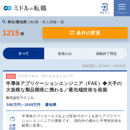
商社/愛知県
の転職・求人情報一覧
1215
条件の変更
件
すべて
新着のみ
掲載終了間近
掲載期間：26/08/07～26/08/20
プリセールス・セールスエンジニア
NEW
半導体アプリケーションエンジニア（FAE）◆大手の
大規模な製品開発に携わる／最先端技術を発掘
株式会社マクニカ
500万円～1049万円
愛知県
半導体のプリセールスおよび技術サポートを担うアプリケー
ションエンジニアの募集です。 国内外の優れた半導体技術を
顧客に提案し…
仕事
内容