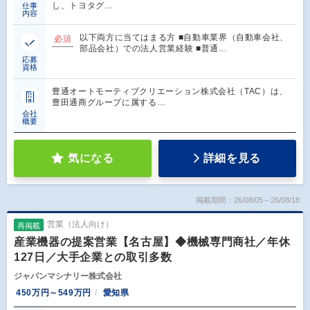
し、トヨタグ…
仕事
内容
以下両方に当てはまる方 ■自動車業界（自動車会社、
必須
部品会社）での法人営業経験 ■普通…
応募
資格
豊通オートモーティブクリエーション株式会社（TAC）は、
豊田通商グループに属する…
会社
概要
気になる
詳細を見る
掲載期間：26/08/05～26/08/18
営業（法人向け）
再掲載
産業機器の提案営業【名古屋】◆機械専門商社／年休
127日／大手企業との取引多数
ジャパンマシナリー株式会社
450万円～549万円
愛知県