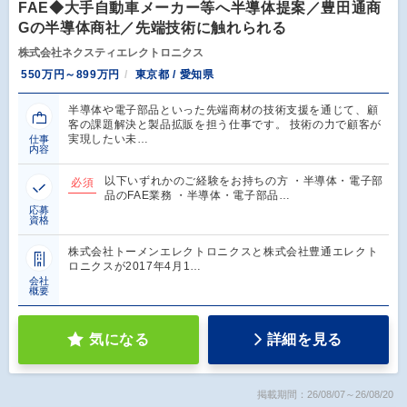
FAE◆大手自動車メーカー等へ半導体提案／豊田通商
Gの半導体商社／先端技術に触れられる
株式会社ネクスティエレクトロニクス
550万円～899万円
東京都 / 愛知県
半導体や電子部品といった先端商材の技術支援を通じて、顧
客の課題解決と製品拡販を担う仕事です。 技術の力で顧客が
実現したい未…
仕事
内容
以下いずれかのご経験をお持ちの方 ・半導体・電子部
必須
品のFAE業務 ・半導体・電子部品…
応募
資格
株式会社トーメンエレクトロニクスと株式会社豊通エレクト
ロニクスが2017年4月1…
会社
概要
気になる
詳細を見る
掲載期間：26/08/07～26/08/20