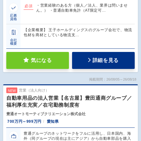
・営業経験のある方（個人／法人、業界は問いませ
必須
ん。） ・普通自動車免許（AT限定可…
応募
資格
【企業概要】 王子ホールディングスのグループ会社で、物流
包材を商材としている物流支…
会社
概要
気になる
詳細を見る
掲載期間：26/08/05～26/08/18
営業（法人向け）
NEW
自動車用品の法人営業【名古屋】豊田通商グループ／
福利厚生充実／在宅勤務制度有
豊通オートモーティブクリエーション株式会社
700万円～999万円
愛知県
豊通グループのネットワークをフルに活用し、日本国内、海
外（同グループの現在は主にアジア）から自動車部品を購入