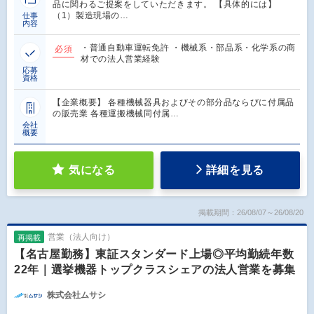
品に関わるご提案をしていただきます。 【具体的には】
（1）製造現場の…
仕事
内容
・普通自動車運転免許 ・機械系・部品系・化学系の商
必須
材での法人営業経験
応募
資格
【企業概要】 各種機械器具およびその部分品ならびに付属品
の販売業 各種運搬機械同付属…
会社
概要
気になる
詳細を見る
掲載期間：26/08/07～26/08/20
営業（法人向け）
再掲載
【名古屋勤務】東証スタンダード上場◎平均勤続年数
22年｜選挙機器トップクラスシェアの法人営業を募集
株式会社ムサシ