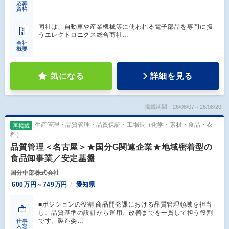
応募
資格
同社は、自動車や産業機械等に使われる電子部品を専門に扱
うエレクトロニクス総合商社…
会社
概要
気になる
詳細を見る
掲載期間：26/08/07～26/08/20
生産管理・品質管理・品質保証・工場長（化学・素材・食品・衣
再掲載
料）
品質管理＜名古屋＞★国分G関連企業★地域密着型の
食品卸事業／安定基盤
国分中部株式会社
600万円～749万円
愛知県
■ポジションの役割 商品開発課における品質管理領域を担当
し、品質基準の設計から運用、改善までを一貫して担う役割
です。製造委…
仕事
内容