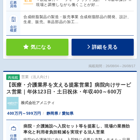
歓迎
応募
現場と調整しながら働くことが好…
資格
合成樹脂製品の製造・販売事業 合成樹脂部品の開発、設計、
生産、販売。単品部品の加工…
会社
概要
気になる
詳細を見る
掲載期間：26/08/04～26/08/17
営業（法人向け）
再掲載
【医療・介護業界を支える提案営業】病院向けサービ
ス営業｜年休123日・土日祝休・年収400～600万
株式会社アメニティ
400万円～599万円
静岡県 / 愛知県
病院・介護施設へ入院セット等を提案し、現場の業務効
率化と利用者負担軽減を実現する法人営業
仕事
内容
病院や介護施設に向け、入院時に必要な衣類・タオル・日用