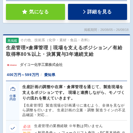
気になる
詳細を見る
掲載期間：26/08/05～26/08/18
その他、技術系（化学・素材・食品・衣料）
再掲載
生産管理×倉庫管理｜現場を支えるポジション／有給
取得率80％以上・決算賞与3年連続支給
ダイコー化学工業株式会社
400万円～599万円
愛知県
生産計画の調整や在庫・倉庫管理を通じて、製造現場を
支えるポジションです。 現場と連携しながら、モノづく
仕事
りの流れを整えていきます。
内容
【生産管理】 製造現場が計画通りに進むよう、全体を見なが
ら調整を行います。 生産計画の立案・調整 製造ラインの不足
品確認・対応…
生産管理の業務経験 ※年数は問いません
必須
＜歓迎条件＞ ・フォークリフト免許 ・PC基本操作 ※