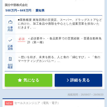
国分中部株式会社
500万円～649万円
愛知県
■業務概要 東海四県の百貨店、スーパー、ドラッグストアなど
に向けた、加工食品や酒類を中心とした提案営業を担当いた
だきます。…
仕事
内容
＜必須要件＞ ・食品業界での営業経験 ・普通自動車免
必須
許（第一種）
応募
資格
～想いを紡ぎ、未来を創る、人と食の「縁むすび」～ 「食の
マーケティングカンパニー」…
会社
概要
気になる
詳細を見る
掲載期間：26/08/07～26/08/20
セールスエンジニア（電気・電子）
NEW