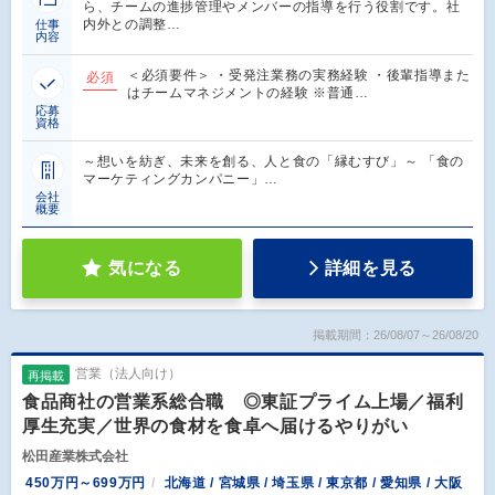
ら、チームの進捗管理やメンバーの指導を行う役割です。社
内外との調整…
仕事
内容
＜必須要件＞ ・受発注業務の実務経験 ・後輩指導また
必須
はチームマネジメントの経験 ※普通…
応募
資格
～想いを紡ぎ、未来を創る、人と食の「縁むすび」～ 「食の
マーケティングカンパニー」…
会社
概要
気になる
詳細を見る
掲載期間：26/08/07～26/08/20
営業（法人向け）
再掲載
食品商社の営業系総合職 ◎東証プライム上場／福利
厚生充実／世界の食材を食卓へ届けるやりがい
松田産業株式会社
450万円～699万円
北海道 / 宮城県 / 埼玉県 / 東京都 / 愛知県 / 大阪