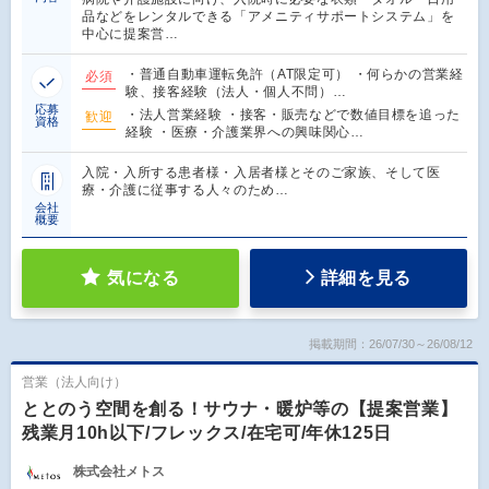
品などをレンタルできる「アメニティサポートシステム」を
中心に提案営…
・普通自動車運転免許（AT限定可） ・何らかの営業経
必須
験、接客経験（法人・個人不問）…
応募
・法人営業経験 ・接客・販売などで数値目標を追った
歓迎
資格
経験 ・医療・介護業界への興味関心…
入院・入所する患者様・入居者様とそのご家族、そして医
療・介護に従事する人々のため…
会社
概要
気になる
詳細を見る
掲載期間：26/07/30～26/08/12
営業（法人向け）
ととのう空間を創る！サウナ・暖炉等の【提案営業】
残業月10h以下/フレックス/在宅可/年休125日
株式会社メトス