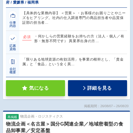
府 / 愛媛県 / 福岡県
【具体的な業務内容】 ＜営業＞ ・お客様のお困りごとやニー
ズをヒアリング。社内の仕入調達専門の商品担当者や品質保
証部の担当者…
仕事
内容
・何かしらの営業経験をお持ちの方（法人・個人／有
必須
形・無形不問です） 異業界出身の方…
応募
資格
「限りある地球資源の有効活用」を事業の根幹とし、「貴金
属」と「食品」という全く異…
会社
概要
気になる
詳細を見る
掲載期間：26/08/07～26/08/20
物流企画・ロジスティクス
再掲載
物流企画＜名古屋＞国分G関連企業／地域密着型の食
品卸事業／安定基盤