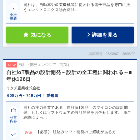
同社は、自動車や産業機械等に使われる電子部品を専門に扱
うエレクトロニクス総合商社…
会社
概要
気になる
詳細を見る
掲載期間：26/08/07～26/08/20
設計・開発エンジニア（電気）
NEW
自社IoT製品の設計開発～設計の全工程に関われる～■
年休126日
ミタチ産業株式会社
600万円～749万円
愛知県
同社の注力事業である「自社IoT製品」のマイコンの設計開
発、もしくはソフトウェアの設計開発をお任せします。 ※ご
経験によっ…
仕事
内容
【必須】 組込みソフト開発のご経験がある方
必須