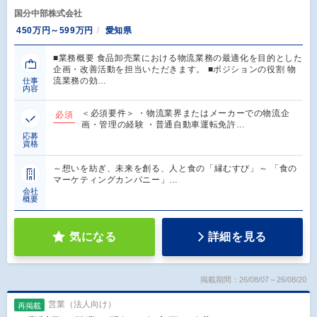
国分中部株式会社
450万円～599万円
愛知県
■業務概要 食品卸売業における物流業務の最適化を目的とした
企画・改善活動を担当いただきます。 ■ポジションの役割 物
流業務の効…
仕事
内容
＜必須要件＞ ・物流業界またはメーカーでの物流企
必須
画・管理の経験 ・普通自動車運転免許…
応募
資格
～想いを紡ぎ、未来を創る、人と食の「縁むすび」～ 「食の
マーケティングカンパニー」…
会社
概要
気になる
詳細を見る
掲載期間：26/08/07～26/08/20
営業（法人向け）
再掲載