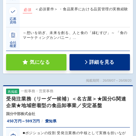
＜必須要件＞ ・食品業界における品質管理の実務経験
必須
応募
資格
～想いを紡ぎ、未来を創る、人と食の「縁むすび」～ 「食の
マーケティングカンパニー」…
会社
概要
気になる
詳細を見る
掲載期間：26/08/07～26/08/20
一般事務・営業事務
再掲載
受発注業務（リーダー候補）＜名古屋＞★国分G関連
企業★地域密着型の食品卸事業／安定基盤
国分中部株式会社
450万円～599万円
愛知県
■ポジションの役割 受発注業務の中核として実務を担いなが