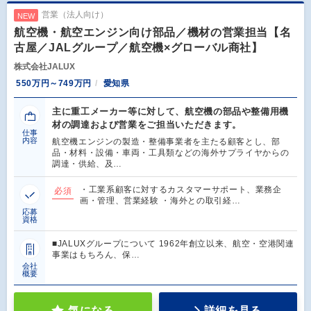
営業（法人向け）
NEW
航空機・航空エンジン向け部品／機材の営業担当【名
古屋／JALグループ／航空機×グローバル商社】
株式会社JALUX
550万円～749万円
愛知県
主に重工メーカー等に対して、航空機の部品や整備用機
材の調達および営業をご担当いただきます。
仕事
内容
航空機エンジンの製造・整備事業者を主たる顧客とし、部
品・材料・設備・車両・工具類などの海外サプライヤからの
調達・供給、及…
・工業系顧客に対するカスタマーサポート、業務企
必須
画・管理、営業経験 ・海外との取引経…
応募
資格
■JALUXグループについて 1962年創立以来、航空・空港関連
事業はもちろん、保…
会社
概要
気になる
詳細を見る