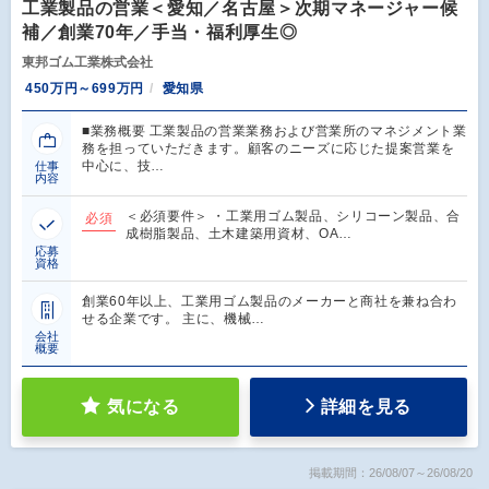
工業製品の営業＜愛知／名古屋＞次期マネージャー候
補／創業70年／手当・福利厚生◎
東邦ゴム工業株式会社
450万円～699万円
愛知県
■業務概要 工業製品の営業業務および営業所のマネジメント業
務を担っていただきます。顧客のニーズに応じた提案営業を
中心に、技…
仕事
内容
＜必須要件＞ ・工業用ゴム製品、シリコーン製品、合
必須
成樹脂製品、土木建築用資材、OA…
応募
資格
創業60年以上、工業用ゴム製品のメーカーと商社を兼ね合わ
せる企業です。 主に、機械…
会社
概要
気になる
詳細を見る
掲載期間：26/08/07～26/08/20