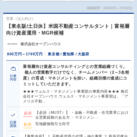
掲載期間：26/02/24～27/03/21
営業（法人向け）
【東名阪/土日休】米国不動産コンサルタント｜富裕層
向け資産運用・MGR候補
株式会社オープンハウス
800万円～1799万円
東京都 / 愛知県 / 大阪府
富裕層向け資産コンサルティングとの営業組織づくり。
個人の営業数字だけでなく、チームメンバー（2～3名程
仕事
度）の育成・マネジメントを担い、組織目標の達成にコ
内容
ミットしていただきます。
★★★ウェルス・マネジメント事業部の事業内容★★★ 株式
会社オープンハウス ウェルス・マネジメント事業部は、「ア
メリカ不動…
【必須（MUST）】 ・金融・不動産・住宅業界におけ
必須
る営業経験のある方 ・マネジメン…
応募
宅地建物取引士尚可
歓迎
資格
【事業内容】 １.不動産売買の代理・仲介事業 ２.新築戸建分