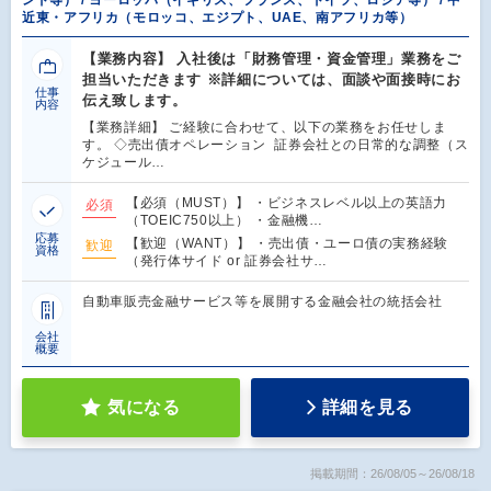
近東・アフリカ（モロッコ、エジプト、UAE、南アフリカ等）
【業務内容】 入社後は「財務管理・資金管理」業務をご
担当いただきます ※詳細については、面談や面接時にお
仕事
伝え致します。
内容
【業務詳細】 ご経験に合わせて、以下の業務をお任せしま
す。 ◇売出債オペレーション 証券会社との日常的な調整（ス
ケジュール…
【必須（MUST）】 ・ビジネスレベル以上の英語力
必須
（TOEIC750以上） ・金融機…
応募
【歓迎（WANT）】 ・売出債・ユーロ債の実務経験
歓迎
資格
（発行体サイド or 証券会社サ…
自動車販売金融サービス等を展開する金融会社の統括会社
会社
概要
気になる
詳細を見る
掲載期間：26/08/05～26/08/18