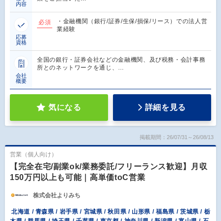
内容
・金融機関（銀行/証券/生保/損保/リース）での法人営
必須
業経験
応募
資格
全国の銀行・証券会社などの金融機関、及び税務・会計事務
所とのネットワークを通じ、…
会社
概要
気になる
詳細を見る
掲載期間：26/07/31～26/08/13
営業（個人向け）
【完全在宅/副業ok/業務委託/フリーランス歓迎】月収
150万円以上も可能｜高単価toC営業
株式会社よりみち
北海道 / 青森県 / 岩手県 / 宮城県 / 秋田県 / 山形県 / 福島県 / 茨城県 / 栃
木県 / 群馬県 / 埼玉県 / 千葉県 / 東京都 / 神奈川県 / 新潟県 / 富山県 / 石