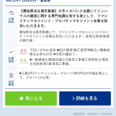
600万円～1249万円
愛知県
【愛知県名古屋市勤務】大手メガバンク企業にてインハ
ウスの建設に関する専門知識を有する者として、ファシ
仕事
リティマネジメント・プロパティマネジメント全般を担
内容
当いただきます。
愛知県名古屋市勤務にて、ファシリティマネジメント/プロパ
ティマネジメント全般を担当いただきます！ 多様な用途/規模
の銀行施…
下記いずれか必須 ■設計/積算/施工監理等幅広い職務経
必須
験をお持ちの方 ■大型の建設プ…
応募
■一級建築士/建築設備士/1級管工事施工管理技士/電気
歓迎
資格
主任技術者/1級電気工事施…
■三菱UFJフィナンシャル・グループ(MUFG)の中核企業とし
て、グローバルな競…
会社
概要
気になる
詳細を見る
掲載期間：26/08/07～26/09/14