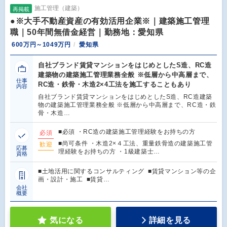
施工管理（建築）
再掲載
●※大手不動産資産の有効活用企業※｜建築施工管理
職｜50年間無借金経営｜勤務地：愛知県
600万円～1049万円
愛知県
自社ブランド賃貸マンションをはじめとしたS造、RC造
建築物の建築施工管理業務全般 ※低層から中高層まで、
仕事
RC造・鉄骨・木造2×4工法を施工することもあり
内容
自社ブランド賃貸マンションをはじめとしたS造、RC造建築
物の建築施工管理業務全般 ※低層から中高層まで、RC造・鉄
骨・木造…
■必須 ・RC造の建築施工管理経験をお持ちの方
必須
■尚可条件 ・木造2×４工法、重量鉄骨造の建築施工管
歓迎
応募
理経験をお持ちの方 ・1級建築士…
資格
■土地活用に関するコンサルティング ■賃貸マンション等の企
画・設計・施工 ■賃貸…
会社
概要
気になる
詳細を見る