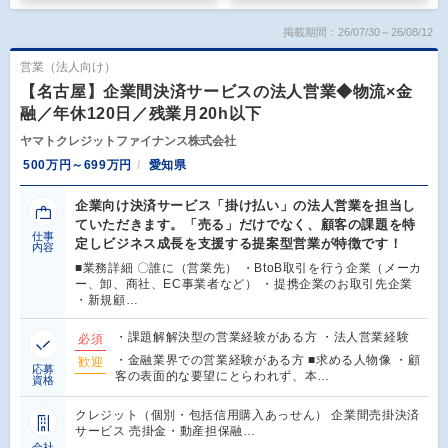
掲載期間：26/07/30～26/08/12
営業（法人向け）
【名古屋】企業間決済サービスの法人営業◆物流×金
融／年休120日／残業月20h以下
ヤマトクレジットファイナンス株式会社
500万円～699万円
愛知県
企業向け決済サービス「掛け払い」の法人営業を担当し
ていただきます。「売る」だけでなく、顧客の課題を特
仕事
定しビジネス成長を支援する提案型営業が特徴です！
内容
■業務詳細 〇誰に（営業先） ・BtoB取引を行う企業（メーカ
ー、卸、商社、EC事業者など） ・提携企業のお取引先企業
・新規顧…
・課題解解決型の営業経験がある方 ・法人営業経験
必須
・金融業界での営業経験がある方 ■求める人物像 ・顧
歓迎
応募
客の表面的な要望にとらわれず、本…
資格
クレジット（個別・包括信用購入あっせん） 企業間売掛決済
サービス 売掛金・動産担保融…
会社