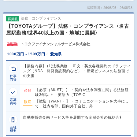
掲載期間：26/08/05～26/08/18
法務・コンプライアンス
再掲載
【TOYOTAグループ】法務・コンプライアンス〈名古
屋駅勤務/世界40以上の国・地域に展開〉
トヨタファイナンシャルサービス株式会社
1000万円～1599万円
愛知県
【業務内容】 (1)法務業務 ・和文・英文各種契約のドラフティ
ング（NDA、開発委託契約など） ・新規ビジネスの法務面で
の支援…
仕事
内容
【必須（MUST）】 ・契約や法令調査に関する法務経
必須
験3年以上 ・英語力（TOEIC…
応募
【歓迎（WANT）】 ・コミュニケーションを大事にし
歓迎
資格
て、社内各部、国内外子会社、外…
自動車販売金融サービス等を展開する金融会社の統括会社
会社
概要