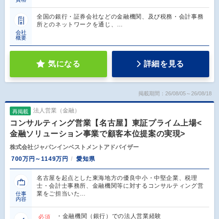
全国の銀行・証券会社などの金融機関、及び税務・会計事務
所とのネットワークを通じ、…
会社
概要
気になる
詳細を見る
掲載期間：26/08/05～26/08/18
法人営業（金融）
再掲載
コンサルティング営業【名古屋】東証プライム上場<
金融ソリューション事業で顧客本位提案の実現>
株式会社ジャパンインベストメントアドバイザー
700万円～1149万円
愛知県
名古屋を起点とした東海地方の優良中小・中堅企業、税理
士・会計士事務所、金融機関等に対するコンサルティング営
業をご担当いた…
仕事
内容
・金融機関（銀行）での法人営業経験
必須