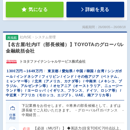
気になる
詳細を見る
掲載期間：26/08/05～26/08/18
社内SE・システム管理
再掲載
【名古屋/社内IT（部長候補）】TOYOTAのグローバル
金融統括会社
トヨタファイナンシャルサービス株式会社
1300万円～1649万円
東京都 / 愛知県 / 中国 / 韓国 / 台湾 / シンガポ
ール / インドネシア / フィリピン / インド / その他アジア（ベトナム、
ミャンマー等） / 北米（アメリカ、カナダ等） / 中南米（メキシコ、ブ
ラジル、アルゼンチン等） / オセアニア（オーストラリア、ニュージー
ランド等） / ヨーロッパ（イギリス、フランス、ドイツ、ロシア等） /
中近東・アフリカ（モロッコ、エジプト、UAE、南アフリカ等）
下記業務をお任せします。※将来の部長候補として、まずは
課長級でご入社いただきます。 ・グローバルITガバナンス ‐
中期経営…
仕事
内容
【必須（MUST）】 ◆英語力(目安TOEIC700点以上、
必須