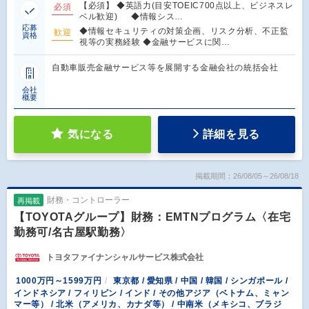
【必須】 ◆英語力(目安TOEIC700点以上、ビジネスレ
必須
ベル歓迎) ◆情報シス…
応募
◆情報セキュリティの対策企画、リスク分析、不正監
歓迎
資格
視等の実務経験 ◆金融サービスに関…
自動車販売金融サービス等を展開する金融会社の統括会社
会社
概要
気になる
詳細を見る
掲載期間：26/08/05～26/08/18
財務・コントローラー
再掲載
【TOYOTAグループ】財務：EMTNプログラム〈在宅
勤務可/名古屋駅勤務〉
トヨタファイナンシャルサービス株式会社
1000万円～1599万円
東京都 / 愛知県 / 中国 / 韓国 / シンガポール /
インドネシア / フィリピン / インド / その他アジア（ベトナム、ミャン
マー等） / 北米（アメリカ、カナダ等） / 中南米（メキシコ、ブラジ