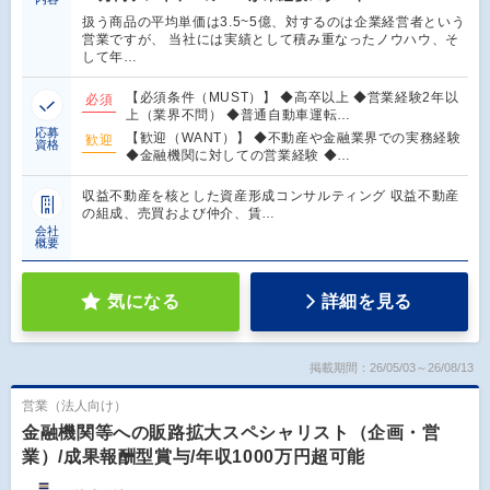
扱う商品の平均単価は3.5~5億、対するのは企業経営者という
営業ですが、 当社には実績として積み重なったノウハウ、そ
して年…
【必須条件（MUST）】 ◆高卒以上 ◆営業経験2年以
必須
上（業界不問） ◆普通自動車運転…
応募
【歓迎（WANT）】 ◆不動産や金融業界での実務経験
歓迎
資格
◆金融機関に対しての営業経験 ◆…
収益不動産を核とした資産形成コンサルティング 収益不動産
の組成、売買および仲介、賃…
会社
概要
気になる
詳細を見る
掲載期間：26/05/03～26/08/13
営業（法人向け）
金融機関等への販路拡大スペシャリスト（企画・営
業）/成果報酬型賞与/年収1000万円超可能