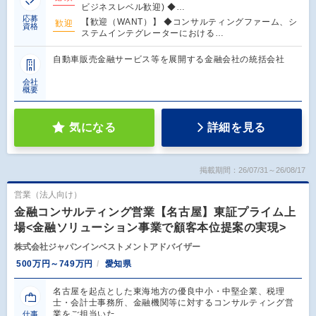
ビジネスレベル歓迎) ◆…
応募
【歓迎（WANT）】 ◆コンサルティングファーム、シ
歓迎
資格
ステムインテグレーターにおける…
自動車販売金融サービス等を展開する金融会社の統括会社
会社
概要
気になる
詳細を見る
掲載期間：26/07/31～26/08/17
営業（法人向け）
金融コンサルティング営業【名古屋】東証プライム上
場<金融ソリューション事業で顧客本位提案の実現>
株式会社ジャパンインベストメントアドバイザー
500万円～749万円
愛知県
名古屋を起点とした東海地方の優良中小・中堅企業、税理
士・会計士事務所、金融機関等に対するコンサルティング営
業をご担当いた…
仕事