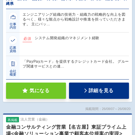
縄県
エンジニアリング組織の技術力・組織力の戦略的な向上を図
るべく、様々な観点から戦略設計や推進を担っていただきま
す。 主にバッ…
仕事
内容
システム開発組織のマネジメント経験
必須
応募
資格
「PayPayカード」を提供するクレジットカード会社。 グルー
プ関連サービスとの連…
会社
概要
気になる
詳細を見る
掲載期間：26/08/07～26/08/20
法人営業（金融）
再掲載
金融コンサルティング営業【名古屋】東証プライム上
場<金融ソリューション事業で顧客本位提案の実現>