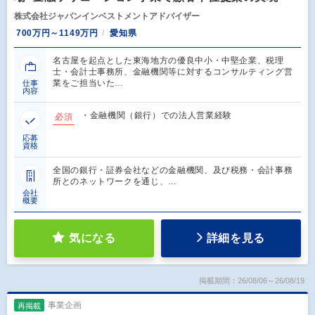
株式会社ジャパンインベストメントアドバイザー
700万円～1149万円
愛知県
名古屋を起点とした東海地方の優良中小・中堅企業、税理
士・会計士事務所、金融機関等に対するコンサルティング営
業をご担当いた…
仕事
内容
・金融機関（銀行）での法人営業経験
必須
応募
資格
全国の銀行・証券会社などの金融機関、及び税務・会計事務
所とのネットワークを通じ、…
会社
概要
気になる
詳細を見る
掲載期間：26/08/06～26/08/19
事業企画
再掲載