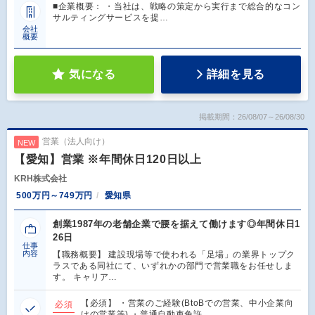
■企業概要： ・当社は、戦略の策定から実行まで総合的なコン
サルティングサービスを提…
会社
概要
気になる
詳細を見る
掲載期間：26/08/07～26/08/30
営業（法人向け）
NEW
【愛知】営業 ※年間休日120日以上
KRH株式会社
500万円～749万円
愛知県
創業1987年の老舗企業で腰を据えて働けます◎年間休日1
26日
仕事
内容
【職務概要】 建設現場等で使われる「足場」の業界トップク
ラスである同社にて、いずれかの部門で営業職をお任せしま
す。 キャリア…
【必須】 ・営業のご経験(BtoBでの営業、中小企業向
必須
けの営業等) ・普通自動車免許…