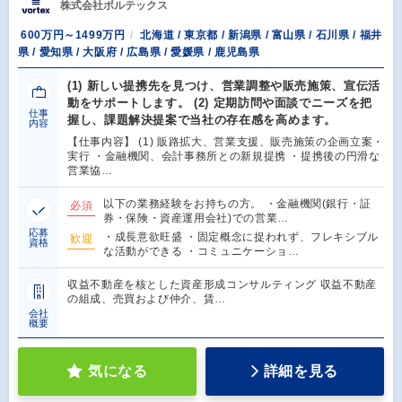
株式会社ボルテックス
600万円～1499万円
北海道 / 東京都 / 新潟県 / 富山県 / 石川県 / 福井
県 / 愛知県 / 大阪府 / 広島県 / 愛媛県 / 鹿児島県
(1) 新しい提携先を見つけ、営業調整や販売施策、宣伝活
動をサポートします。 (2) 定期訪問や面談でニーズを把
仕事
握し、課題解決提案で当社の存在感を高めます。
内容
【仕事内容】 (1) 販路拡大、営業支援、販売施策の企画立案・
実行 ・金融機関、会計事務所との新規提携 ・提携後の円滑な
営業協…
以下の業務経験をお持ちの方。 ・金融機関(銀行・証
必須
券・保険・資産運用会社)での営業…
応募
・成長意欲旺盛 ・固定概念に捉われず、フレキシブル
歓迎
資格
な活動ができる ・コミュニケーショ…
収益不動産を核とした資産形成コンサルティング 収益不動産
の組成、売買および仲介、賃…
会社
概要
気になる
詳細を見る