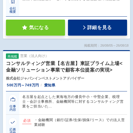
会社
概要
気になる
詳細を見る
掲載期間：26/08/05～26/08/18
営業（法人向け）
再掲載
コンサルティング営業【名古屋】東証プライム上場<
金融ソリューション事業で顧客本位提案の実現>
株式会社ジャパンインベストメントアドバイザー
500万円～749万円
愛知県
名古屋を起点とした東海地方の優良中小・中堅企業、税理
士・会計士事務所、金融機関等に対するコンサルティング営
業をご担当いた…
仕事
内容
・金融機関（銀行/証券/生保/損保/リース）での法人営
必須
業経験
応募
資格