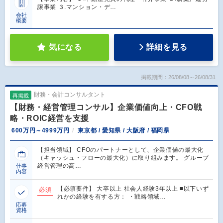
譲事業 ３.マンション・デ…
会社
概要
気になる
詳細を見る
掲載期間：26/08/08～26/08/31
財務・会計コンサルタント
再掲載
【財務・経営管理コンサル】企業価値向上・CFO戦
略・ROIC経営を支援
600万円～4999万円
東京都 / 愛知県 / 大阪府 / 福岡県
【担当領域】 CFOのパートナーとして、企業価値の最大化
（キャッシュ・フローの最大化）に取り組みます。 グループ
経営管理の高…
仕事
内容
【必須要件】 大卒以上 社会人経験3年以上 ■以下いず
必須
れかの経験を有する方： ・戦略領域…
応募
資格