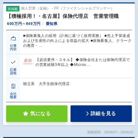
個人営業（金融）・FP（ファイナンシャルプランナー）
再掲載
【積極採用！・名古屋】保険代理店 営業管理職
600万円～949万円
愛知県
■保険募集人の採用（計画に基づく採用実務） ■売上予算達成
および生産性の向上による収益の拡大 ■保険募集人、クラーク
の教育・…
仕事
内容
【必須要件・スキル】 ◆保険会社または保険代理店で
必須
の営業経験3年以上 ◆Micros…
応募
資格
独立系 大手生損保代理店
会社
概要
気になる
詳細を見る
掲載期間：26/08/07～26/08/20