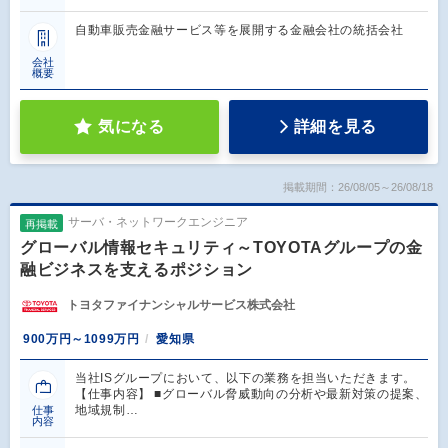
自動車販売金融サービス等を展開する金融会社の統括会社
会社
概要
気になる
詳細を見る
掲載期間：26/08/05～26/08/18
サーバ・ネットワークエンジニア
再掲載
グローバル情報セキュリティ～TOYOTAグループの金
融ビジネスを支えるポジション
トヨタファイナンシャルサービス株式会社
900万円～1099万円
愛知県
当社ISグループにおいて、以下の業務を担当いただきます。
【仕事内容】 ■グローバル脅威動向の分析や最新対策の提案、
地域規制…
仕事
内容