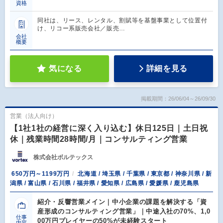
資格
同社は、リース、レンタル、割賦等を基盤事業として位置付
け、リコー系販売会社／販売…
会社
概要
気になる
詳細を見る
掲載期間：26/06/04～26/09/30
営業（法人向け）
【1社1社の経営に深く入り込む】休日125日｜土日祝
休｜残業時間28時間/月｜コンサルティング営業
株式会社ボルテックス
650万円～1199万円
北海道 / 埼玉県 / 千葉県 / 東京都 / 神奈川県 / 新
潟県 / 富山県 / 石川県 / 福井県 / 愛知県 / 広島県 / 愛媛県 / 鹿児島県
紹介・反響営業メイン｜中小企業の課題を解決する「資
産形成のコンサルティング営業」｜中途入社の70%、1,0
仕事
00万円プレイヤーの50%が未経験スタート
内容