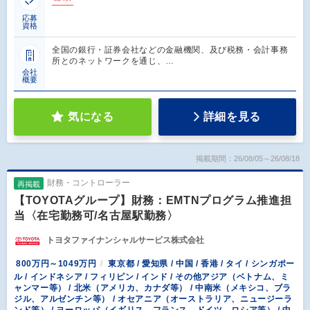
応募
資格
全国の銀行・証券会社などの金融機関、及び税務・会計事務
所とのネットワークを通じ、…
会社
概要
気になる
詳細を見る
掲載期間：26/08/05～26/08/18
財務・コントローラー
再掲載
【TOYOTAグループ】財務：EMTNプログラム推進担
当〈在宅勤務可/名古屋駅勤務〉
トヨタファイナンシャルサービス株式会社
800万円～1049万円
東京都 / 愛知県 / 中国 / 香港 / タイ / シンガポー
ル / インドネシア / フィリピン / インド / その他アジア（ベトナム、ミ
ャンマー等） / 北米（アメリカ、カナダ等） / 中南米（メキシコ、ブラ
ジル、アルゼンチン等） / オセアニア（オーストラリア、ニュージーラ
ンド等） / ヨーロッパ（イギリス、フランス、ドイツ、ロシア等） / 中