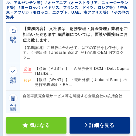
ル、アルゼンチン等） / オセアニア（オーストラリア、ニュージーラン
ド等） / ヨーロッパ（イギリス、フランス、ドイツ、ロシア等） / 中近
東・アフリカ（モロッコ、エジプト、UAE、南アフリカ等） / その他の
海外
【業務内容】 入社後は「財務管理・資金管理」業務をご
担当いただきます ※詳細については、面談や面接時にお
仕事
伝え致します。
内容
【業務詳細】 ご経験に合わせて、以下の業務をお任せしま
す。 ◇売出債（Uridashi Bond）発行実務 ◇EMTNプログ
ラ…
【必須（MUST）】 ・A,証券会社 DCM（Debt Capita
必須
l Marke…
応募
【歓迎（WANT）】 ・売出外債（Uridashi Bond）の
歓迎
資格
発行実務経験 ・EM…
自動車販売金融サービス等を展開する金融会社の統括会社
会社
概要
気になる
詳細を見る