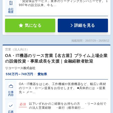
「賃貸保証サービス」業界のリーディングカンパニーです。 1
997年の設立以来、今も…
会社
概要
気になる
詳細を見る
掲載期間：26/07/29～26/08/12
営業（法人向け）
OA・IT機器のリース営業【名古屋】プライム上場企業
の設備投資・事業成長を支援｜金融経験者歓迎
リコーリース株式会社
550万円～749万円
愛知県
OA・IT機器をはじめ、工作機械や医療機器など、幅広い商材
のリース・ローン提案をお任せします。 ■具体的には ＜提案
先＞ メー…
仕事
内容
以下いずれかのご経験をお持ちの方 ・リース会社で
必須
の法人営業経験 ・銀行（都市銀行…
応募