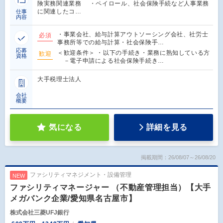
険実務関連業務 ・ペイロール、社会保険手続など人事業務
に関連したコ…
仕事
内容
・事業会社、給与計算アウトソーシング会社、社労士
必須
事務所等での給与計算・社会保険手…
応募
＜歓迎条件＞ ・以下の手続き・業務に熟知している方
歓迎
資格
－電子申請による社会保険手続き…
大手税理士法人
会社
概要
気になる
詳細を見る
掲載期間：26/08/07～26/08/20
ファシリティマネジメント・設備管理
NEW
ファシリティマネージャー （不動産管理担当）【大手
メガバンク企業/愛知県名古屋市】
株式会社三菱UFJ銀行