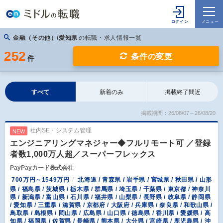
金融（その他）/愛知県
の転職・求人情報一覧
252
条件の変更
件
すべて
新着のみ
掲載終了間近
掲載期間：26/08/07～26/08/20
社内SE・システム管理
NEW
エンジニアリングマネジャー◆フルリモート可 ／登録
者数1,000万人超／スーパーフレックス
PayPayカード株式会社
700万円～1549万円
北海道 / 青森県 / 岩手県 / 宮城県 / 秋田県 / 山形
県 / 福島県 / 茨城県 / 栃木県 / 群馬県 / 埼玉県 / 千葉県 / 東京都 / 神奈川
県 / 新潟県 / 富山県 / 石川県 / 福井県 / 山梨県 / 長野県 / 岐阜県 / 静岡県
/ 愛知県 / 三重県 / 滋賀県 / 京都府 / 大阪府 / 兵庫県 / 奈良県 / 和歌山県 /
鳥取県 / 島根県 / 岡山県 / 広島県 / 山口県 / 徳島県 / 香川県 / 愛媛県 / 高
知県 / 福岡県 / 佐賀県 / 長崎県 / 熊本県 / 大分県 / 宮崎県 / 鹿児島県 / 沖