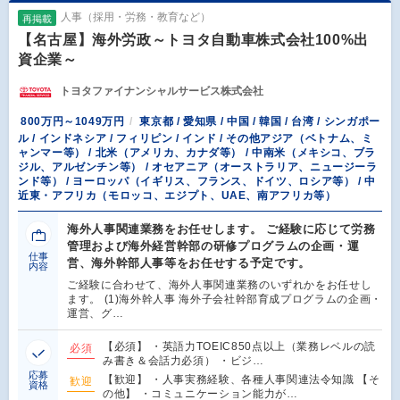
人事（採用・労務・教育など）
再掲載
【名古屋】海外労政～トヨタ自動車株式会社100%出
資企業～
トヨタファイナンシャルサービス株式会社
800万円～1049万円
東京都 / 愛知県 / 中国 / 韓国 / 台湾 / シンガポー
ル / インドネシア / フィリピン / インド / その他アジア（ベトナム、ミ
ャンマー等） / 北米（アメリカ、カナダ等） / 中南米（メキシコ、ブラ
ジル、アルゼンチン等） / オセアニア（オーストラリア、ニュージーラ
ンド等） / ヨーロッパ（イギリス、フランス、ドイツ、ロシア等） / 中
近東・アフリカ（モロッコ、エジプト、UAE、南アフリカ等）
海外人事関連業務をお任せします。 ご経験に応じて労務
管理および海外経営幹部の研修プログラムの企画・運
仕事
営、海外幹部人事等をお任せする予定です。
内容
ご経験に合わせて、海外人事関連業務のいずれかをお任せし
ます。 (1)海外幹人事 海外子会社幹部育成プログラムの企画・
運営、グ…
【必須】 ・英語力TOEIC850点以上（業務レベルの読
必須
み書き＆会話力必須） ・ビジ…
応募
【歓迎】 ・人事実務経験、各種人事関連法令知識 【そ
歓迎
資格
の他】 ・コミュニケーション能力が…