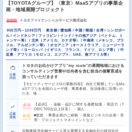
【TOYOTAグループ】〈東京〉MaaSアプリの事業企
画・地域展開プロジェクト
トヨタファイナンシャルサービス株式会社
950万円～1249万円
東京都 / 愛知県 / 中国 / 韓国 / 台湾 / シンガポー
ル / インドネシア / フィリピン / インド / その他アジア（ベトナム、ミ
ャンマー等） / 北米（アメリカ、カナダ等） / 中南米（メキシコ、ブラ
ジル、アルゼンチン等） / オセアニア（オーストラリア、ニュージーラ
ンド等） / ヨーロッパ（イギリス、フランス、ドイツ、ロシア等） / 中
近東・アフリカ（モロッコ、エジプト、UAE、南アフリカ等）
トヨタのお出かけアプリ"my route"の展開地域における
コンサルティング営業や出向者を含む担当の後輩育成を
仕事
担っていただきます
内容
【モビリティサービスGの業務内容】 自社で展開しているMa
aSアプリを全国のユーザ様、事業者様、自治体様に活用いた
だき、移…
【必須】 ・金融・会計に関する基礎知識 ・英語力（T
必須
OEIC700点以上目安） ・個人…
応募
■歓迎 ・事業企画のご経験 ・新規ビジネスの企画・管
歓迎
資格
理・プロジェクトマネジメントなど…
自動車販売金融サービス等を展開する金融会社の統括会社