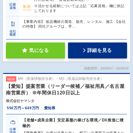
応募
※活かせる経験については上記「応募資格」欄に併記
歓迎
資格
しております
【事業内容】 仮設機材の製造、販売、レンタル、施工 【会社
の特徴】 同社グループは、早…
会社
概要
気になる
詳細を見る
掲載期間：26/08/07～26/08/30
MR（医薬情報担当者）・MS（医薬品卸販売担当者）
NEW
【愛知】提案営業（リーダー候補／福祉用具／名古屋
南営業所） ※年間休日120日以上
株式会社ヤマシタ
550万円～649万円
愛知県
【老舗×成長企業】安定基盤の稼げる環境／DX推進に積
極的
仕事
内容
【職務概要】 介護が必要な方へ、幅広い介護用品の提案をお