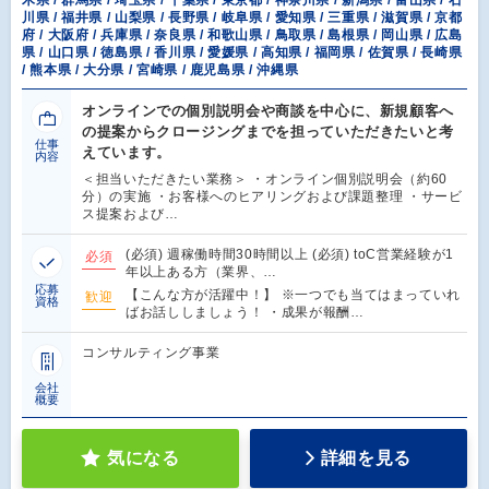
川県 / 福井県 / 山梨県 / 長野県 / 岐阜県 / 愛知県 / 三重県 / 滋賀県 / 京都
府 / 大阪府 / 兵庫県 / 奈良県 / 和歌山県 / 鳥取県 / 島根県 / 岡山県 / 広島
県 / 山口県 / 徳島県 / 香川県 / 愛媛県 / 高知県 / 福岡県 / 佐賀県 / 長崎県
/ 熊本県 / 大分県 / 宮崎県 / 鹿児島県 / 沖縄県
オンラインでの個別説明会や商談を中心に、新規顧客へ
の提案からクロージングまでを担っていただきたいと考
仕事
えています。
内容
＜担当いただきたい業務＞ ・オンライン個別説明会（約60
分）の実施 ・お客様へのヒアリングおよび課題整理 ・サービ
ス提案および…
(必須) 週稼働時間30時間以上 (必須) toC営業経験が1
必須
年以上ある方（業界、…
応募
【こんな方が活躍中！】 ※一つでも当てはまっていれ
歓迎
資格
ばお話ししましょう！ ・成果が報酬…
コンサルティング事業
会社
概要
気になる
詳細を見る