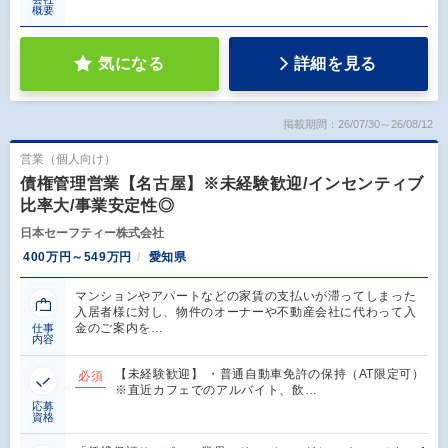
概要
気になる
詳細を見る
掲載期間：26/07/30～26/08/12
営業（個人向け）
債権管理営業【名古屋】※未経験歓迎/インセンティブ
比率大/事業安定性◎
日本セーフティー株式会社
400万円～549万円
愛知県
マンションやアパートなどの家賃の支払いが滞ってしまった
入居者様に対し、物件のオーナーや不動産会社に代わって入
金のご案内を…
仕事
内容
【未経験歓迎】 ・普通自動車免許の保持（AT限定可）
必須
※直近カフェでのアルバイト、飲…
応募
資格