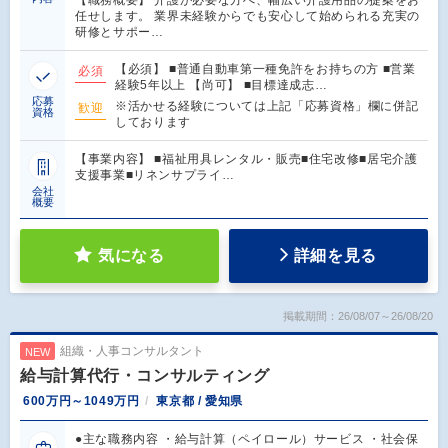
任せします。 業界未経験からでも安心して始められる充実の
研修とサポー…
【必須】 ■普通自動車第一種免許をお持ちの方 ■営業
必須
経験5年以上 【尚可】 ■目標達成志…
応募
※活かせる経験については上記「応募資格」欄に併記
歓迎
資格
しております
【事業内容】 ■福祉用具レンタル・販売■住宅改修■居宅介護
支援事業■リネンサプライ…
会社
概要
気になる
詳細を見る
掲載期間：26/08/07～26/08/20
組織・人事コンサルタント
NEW
給与計算代行・コンサルティング
600万円～1049万円
東京都 / 愛知県
●主な職務内容 ・給与計算（ペイロール）サービス ・社会保