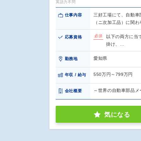
英語力不問
三好工場にて、自動車
仕事内容
（ニ次加工品）に関わ
必須
以下の両方に当
応募資格
掛け、…
愛知県
勤務地
550万円～799万円
年収 / 給与
～世界の自動車部品メ
会社概要
気になる