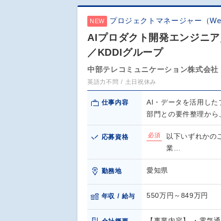
プロジェクトマネージャー（We
NEW
AIプロダクト開発エンジニ
／KDDIグループ
中部テレコミュニケーション株式会社
英語力不問
土日祝休み
AI・データを活用し
仕事内容
部門との要件整理から
必須
以下いずれかの
応募資格
業…
愛知県
勤務地
550万円～849万円
年収 / 給与
【事業内容】 ・電気