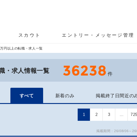
スカウト
エントリー・メッセージ管理
0万円以上の転職・求人一覧
36238
転職・求人情報一覧
件
すべて
新着のみ
掲載終了日間近の
1
2
3
…
72
掲載期間：26/08/06～26/