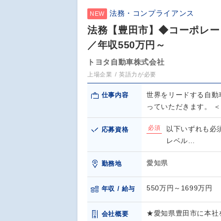
法務・コンプライアンス
NEW
法務【豊田市】◆コーポレー
／年収550万円～
トヨタ自動車株式会社
上場企業
英語力が必要
世界をリードする自動
仕事内容
っていただきます。 
必須
以下いずれも必
応募資格
レベル…
愛知県
勤務地
550万円～1699万円
年収 / 給与
★愛知県豊田市に本社
会社概要