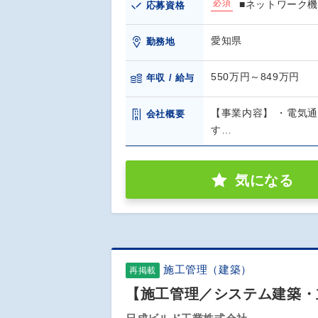
必須
■ネットワーク機器
応募資格
愛知県
勤務地
550万円～849万円
年収 / 給与
【事業内容】 ・電気
会社概要
す…
気になる
施工管理（建築）
再掲載
【施工管理／システム建築・