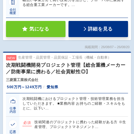
幅広い事業分野で高い技術力を活かし、グローバルに展開す
る総合重工業メーカーです。…
会社
概要
気になる
詳細を見る
掲載期間：26/08/07～26/08/20
生産管理・品質管理・品質保証・工場長（機械・自動車）
NEW
次期戦闘機開発プロジェクト管理【総合重機メーカー
／防衛事業に携わる／社会貢献性◎】
三菱重工業株式会社
500万円～1249万円
愛知県
次期戦闘機におけるプロジェクト管理・技術管理業務を担当
していただきます。 ■業務内容 お持ちのご経験・スキルをも
とに、以下い…
仕事
内容
技術関連のプロジェクトに携わった経験がある方 ※生
必須
産管理、プロジェクトマネジメント…
応募