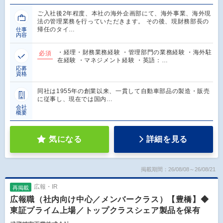
ご入社後2年程度、本社の海外企画部にて、海外事業、海外現
法の管理業務を行っていただきます。 その後、現財務部⾧の
帰任のタイ…
仕事
内容
・経理・財務業務経験 ・管理部門の業務経験 ・海外駐
必須
在経験 ・マネジメント経験 ・英語：…
応募
資格
同社は1955年の創業以来、一貫して自動車部品の製造・販売
に従事し、現在では国内…
会社
概要
気になる
詳細を見る
掲載期間：26/08/08～26/08/21
広報・IR
再掲載
広報職（社内向け中心／メンバークラス）【豊橋】◆
東証プライム上場／トップクラスシェア製品を保有