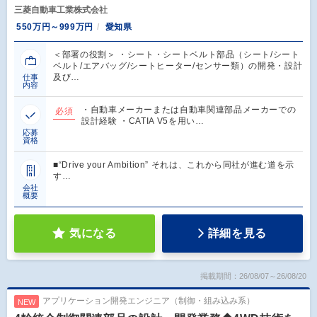
三菱自動車工業株式会社
550万円～999万円
愛知県
＜部署の役割＞ ・シート・シートベルト部品（シート/シート
ベルト/エアバッグ/シートヒーター/センサー類）の開発・設計
及び…
仕事
内容
・自動車メーカーまたは自動車関連部品メーカーでの
必須
設計経験 ・CATIA V5を用い…
応募
資格
■“Drive your Ambition” それは、これから同社が進む道を示
す…
会社
概要
気になる
詳細を見る
掲載期間：26/08/07～26/08/20
アプリケーション開発エンジニア（制御・組み込み系）
NEW