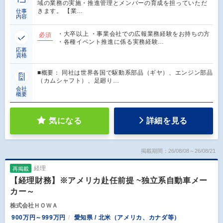
域の業務の実施・推進管理とメンバーの育成を担っていただ
きます。 【業…
仕事
内容
・大卒以上 ・事業会社での広報業務経験をお持ちの方
必須
・各種イベント推進に係る実務経験…
応募
資格
■概要： 同社は世界各国で駆動系部品（ギヤ）、エンジン部品
（カムシャフト）、足廻り…
会社
概要
気になる
詳細を見る
掲載期間：26/08/08～26/08/21
経理
再掲載
【経理財務】※アメリカ赴任前提 ~独立系自動車メー
カー～
株式会社ＨＯＷＡ
900万円～999万円
愛知県 / 北米（アメリカ、カナダ等）