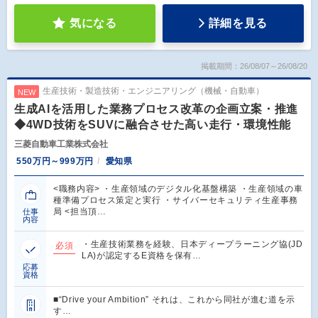
気になる
詳細を見る
掲載期間：26/08/07～26/08/20
生産技術・製造技術・エンジニアリング（機械・自動車）
NEW
生成AIを活用した業務プロセス改革の企画立案・推進
◆4WD技術をSUVに融合させた高い走行・環境性能
三菱自動車工業株式会社
550万円～999万円
愛知県
<職務内容> ・生産領域のデジタル化基盤構築 ・生産領域の車
種準備プロセス策定と実行 ・サイバーセキュリティ生産事務
局 <担当頂…
仕事
内容
・生産技術業務を経験、日本ディープラーニング協(JD
必須
LA)が認定するE資格を保有…
応募
資格
■“Drive your Ambition” それは、これから同社が進む道を示
す…