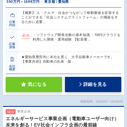
550万円～1699万円
東京都 / 愛知県
【概要】 人・クルマ・社会がつながって移動価値を拡張する
ことができる「社会システムプラットフォーム」の構築をす
るために必要…
仕事
内容
・ソフトウェア開発全般の基本知識 ・AWSクラウドを
必須
利用した開発・運用経験 【歓迎要…
応募
資格
★愛知県豊田市に本社を置く、大手自動車メーカーです。
【事業内容】自動車の生産・販…
会社
概要
気になる
詳細を見る
掲載期間：26/08/07～26/08/20
事業企画
NEW
エネルギーサービス事業企画（電動車ユーザー向け）
未来を創る！EV社会インフラ企画の最前線