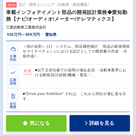
設計・開発エンジニア（自動車・輸送機器）
NEW
車載インフォテイメント部品の開発設計業務◆愛知勤
務【ナビ/オーディオ/メーター/テレマティクス】
三菱自動車工業株式会社
550万円～999万円
愛知県
＜部の役割＞ (1)・システム、部品構想検討 部品の新規開発
やマイナーチェンジにおける設計としての構想書の作成 ・仕
様作成/…
仕事
内容
■以下主担当級での採用の場合必須 ・自動車業界にお
必須
ける開発/設計経験(機械・電気・…
応募
資格
■“Drive your Ambition” それは、これから同社が進む道を示
す…
会社
概要
気になる
詳細を見る