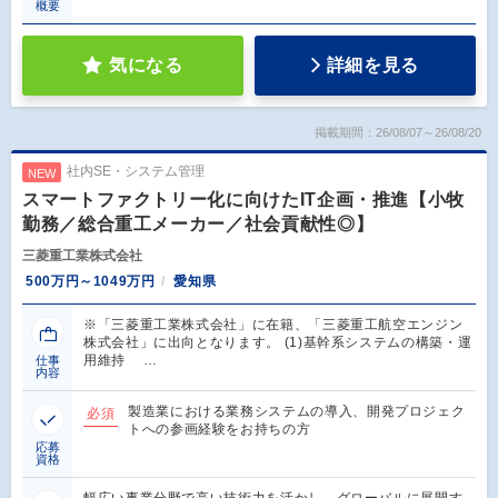
概要
気になる
詳細を見る
掲載期間：26/08/07～26/08/20
社内SE・システム管理
NEW
スマートファクトリー化に向けたIT企画・推進【小牧
勤務／総合重工メーカー／社会貢献性◎】
三菱重工業株式会社
500万円～1049万円
愛知県
※「三菱重工業株式会社」に在籍、「三菱重工航空エンジン
株式会社」に出向となります。 (1)基幹系システムの構築・運
用維持 …
仕事
内容
製造業における業務システムの導入、開発プロジェク
必須
トへの参画経験をお持ちの方
応募
資格