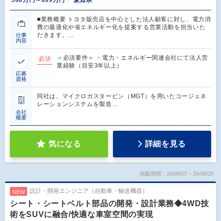
500万円～699万円
愛知県
■業務概要 トヨタ販売店を中心とした法人顧客に対し、電力消
費の最適化や省エネルギー化を提案する営業活動を担当いた
だきます。…
仕事
内容
＜必須要件＞ ・電力・エネルギー関連会社にて法人営
必須
業経験（目安3年以上）
応募
資格
同社は、マイクロガスタービン（MGT）を用いたコージェネ
レーションシステムを製造…
会社
概要
気になる
詳細を見る
掲載期間：26/08/07～26/08/20
設計・開発エンジニア（自動車・輸送機器）
NEW
シート・シートベルト部品の開発・設計業務◆4WD技
術をSUVに融合/快適な車室空間の実現