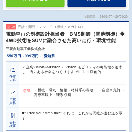
掲載期間：26/08/07～26/08/20
設計・開発エンジニア（機械・メカトロ）
NEW
電動車両の制御設計担当者 BMS制御（電池制御）◆
4WD技術をSUVに融合させた高い走行・環境性能
三菱自動車工業株式会社
550万円～999万円
愛知県
＜企業Vision&Mission＞ Vision モビリティの可能性を追求
し、活力ある社会をつくります Mission 独創的…
仕事
内容
・機械・電気・情報・材料系の専攻 ・自動車免許 ・
必須
高専卒以上・理系必須
応募
資格
■“Drive your Ambition” それは、これから同社が進む道を示
す…
会社
概要