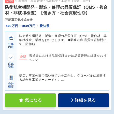
生産管理・品質管理・品質保証・工場長（電気・電子）
NEW
防衛航空機開発・製造・修理の品質保証（QMS・複合
材・非破壊検査）【働き方・社会貢献性◎】
三菱重工業株式会社
500万円～1049万円
愛知県
防衛航空機開発・製造・修理の品質保証（QMS・複合材・非
破壊検査）業務をお任せします。 ■業務内容 品質保証部門に
て、防衛航…
仕事
内容
製造業における品質保証または品質管理の経験をお持
必須
ちの方
応募
資格
幅広い事業分野で高い技術力を活かし、グローバルに展開す
る総合重工業メーカーです。…
会社
概要
気になる
詳細を見る