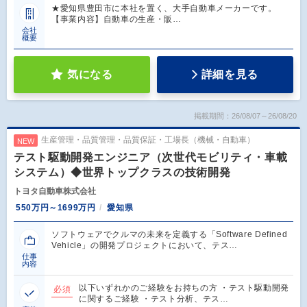
★愛知県豊田市に本社を置く、大手自動車メーカーです。
【事業内容】自動車の生産・販…
会社
概要
気になる
詳細を見る
掲載期間：26/08/07～26/08/20
生産管理・品質管理・品質保証・工場長（機械・自動車）
NEW
テスト駆動開発エンジニア（次世代モビリティ・車載
システム）◆世界トップクラスの技術開発
トヨタ自動車株式会社
550万円～1699万円
愛知県
ソフトウェアでクルマの未来を定義する「Software Defined
Vehicle」の開発プロジェクトにおいて、テス…
仕事
内容
以下いずれかのご経験をお持ちの方 ・テスト駆動開発
必須
に関するご経験 ・テスト分析、テス…