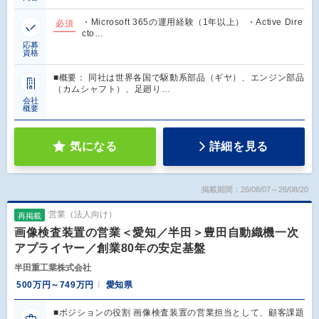
・Microsoft 365の運用経験（1年以上） ・Active Dire
必須
cto…
応募
資格
■概要： 同社は世界各国で駆動系部品（ギヤ）、エンジン部品
（カムシャフト）、足廻り…
会社
概要
気になる
詳細を見る
掲載期間：26/08/07～26/08/20
営業（法人向け）
再掲載
画像検査装置の営業＜愛知／半田＞豊田自動織機一次
アプライヤー／創業80年の安定基盤
半田重工業株式会社
500万円～749万円
愛知県
■ポジションの役割 画像検査装置の営業担当として、顧客課題