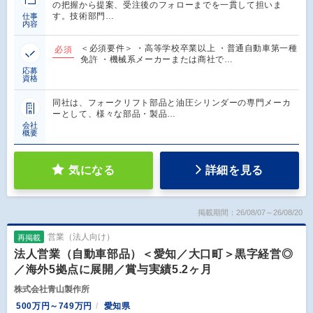
の把握から提案、受注後のフォローまでを一貫して担いま
す。技術部門…
仕事
内容
＜必須要件＞ ・高等学校卒業以上 ・普通自動車第一種
必須
免許 ・機械系メーカーまたは商社で…
応募
資格
同社は、フォークリフト部品と油圧シリンダーの専門メーカ
ーとして、様々な部品・製品…
会社
概要
気になる
詳細を見る
掲載期間：26/08/07～26/08/20
営業（法人向け）
再掲載
法人営業（自動車部品）＜愛知／大口町＞黒字経営◎
／海外5拠点に展開／賞与実績5.2ヶ月
株式会社青山製作所
500万円～749万円
愛知県