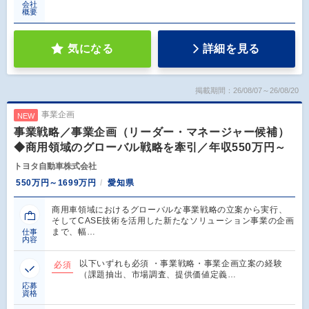
会社
概要
気になる
詳細を見る
掲載期間：26/08/07～26/08/20
事業企画
NEW
事業戦略／事業企画（リーダー・マネージャー候補）
◆商用領域のグローバル戦略を牽引／年収550万円～
トヨタ自動車株式会社
550万円～1699万円
愛知県
商用車領域におけるグローバルな事業戦略の立案から実行、
そしてCASE技術を活用した新たなソリューション事業の企画
まで、幅…
仕事
内容
以下いずれも必須 ・事業戦略・事業企画立案の経験
必須
（課題抽出、市場調査、提供価値定義…
応募
資格