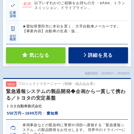
以下いずれかのご経験をお持ちの方 ・eAxle、トラン
必須
スミッション、ドライブライン…
応募
資格
★愛知県豊田市に本社を置く、大手自動車メーカーです。
【事業内容】自動車の生産・販…
会社
概要
気になる
詳細を見る
掲載期間：26/08/07～26/08/20
プロジェクトマネージャー（制御・組み込み系）
NEW
緊急通報システムの製品開発◆企画から一貫して携わ
る／トヨタの安定基盤
トヨタ自動車株式会社
550万円～1699万円
愛知県
車両事故などの緊急時に警察や消防へ通報する「緊急通報シ
ステム」の製品開発をお任せします。 世界中のドライバーに