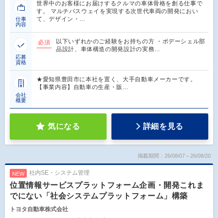
世界中のお客様にお届けするクルマの車体骨格を創る仕事で
す。 マルチパスウェイを実現する次世代車両の開発におい
て、デザイン・…
仕事
内容
以下いずれかのご経験をお持ちの方 ・ボデーシェル部
必須
品設計、車体構造の開発設計の実務…
応募
資格
★愛知県豊田市に本社を置く、大手自動車メーカーです。
【事業内容】自動車の生産・販…
会社
概要
気になる
詳細を見る
掲載期間：26/08/07～26/08/20
社内SE・システム管理
NEW
位置情報サービスプラットフォーム企画・開発これま
でにない「社会システムプラットフォーム」構築
トヨタ自動車株式会社