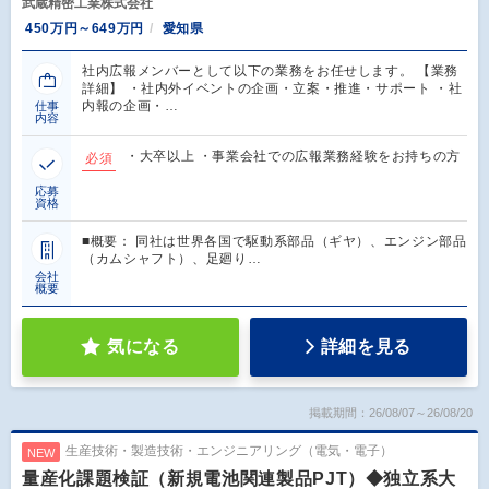
武蔵精密工業株式会社
450万円～649万円
愛知県
社内広報メンバーとして以下の業務をお任せします。 【業務
詳細】 ・社内外イベントの企画・立案・推進・サポート ・社
内報の企画・…
仕事
内容
・大卒以上 ・事業会社での広報業務経験をお持ちの方
必須
応募
資格
■概要： 同社は世界各国で駆動系部品（ギヤ）、エンジン部品
（カムシャフト）、足廻り…
会社
概要
気になる
詳細を見る
掲載期間：26/08/07～26/08/20
生産技術・製造技術・エンジニアリング（電気・電子）
NEW
量産化課題検証（新規電池関連製品PJT）◆独立系大