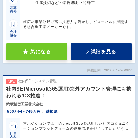
生産技術などの業務経験 ・特殊工…
応募
資格
幅広い事業分野で高い技術力を活かし、グローバルに展開す
る総合重工業メーカーです。…
会社
概要
気になる
詳細を見る
掲載期間：26/08/07～26/08/20
社内SE・システム管理
NEW
社内SE(Microsoft365運用)海外アカウント管理にも携
われる/DX推進！
武蔵精密工業株式会社
500万円～749万円
愛知県
本ポジションでは、Microsoft 365を活用した社内コミュニケ
ーションプラットフォームの運用管理を担当していただき…
仕事
内容