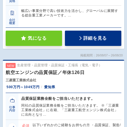
資格
幅広い事業分野で高い技術力を活かし、グローバルに展開す
る総合重工業メーカーです。…
会社
概要
気になる
詳細を見る
掲載期間：26/08/07～26/08/20
生産管理・品質管理・品質保証・工場長（電気・電子）
NEW
航空エンジンの品質保証／年休126日
三菱重工業株式会社
500万円～1049万円
愛知県
品質保証業務全般をご担当いただきます。
同社の品質保証業務全般をご担当いただきます。 ※「三菱重
仕事
工業株式会社」に在籍、「三菱重工航空エンジン株式会社」
内容
に出向となり…
以下いずれかのご経験をお持ちの方 ・品質保証、製造/
必須