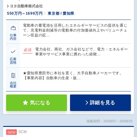
トヨタ自動車株式会社
550万円～1699万円
東京都 / 愛知県
電動車の蓄電池を活用したエネルギーサービスの提供を通じ
て、充電料金削減等の電動車の付加価値向上やバリューチェ
ーン収益の拡…
仕事
内容
電力会社、商社、ガス会社などで、電力・エネルギー
必須
事業やサービス事業に携わった経験…
応募
資格
★愛知県豊田市に本社を置く、大手自動車メーカーです。
【事業内容】自動車の生産・販…
会社
概要
気になる
詳細を見る
掲載期間：26/08/07～26/08/20
SCM
NEW