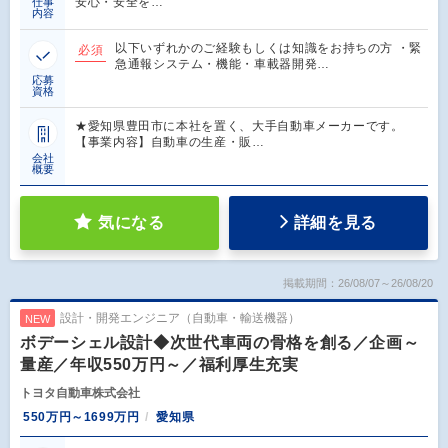
安心・安全を…
仕事
内容
以下いずれかのご経験もしくは知識をお持ちの方 ・緊
必須
急通報システム・機能・車載器開発…
応募
資格
★愛知県豊田市に本社を置く、大手自動車メーカーです。
【事業内容】自動車の生産・販…
会社
概要
気になる
詳細を見る
掲載期間：26/08/07～26/08/20
設計・開発エンジニア（自動車・輸送機器）
NEW
ボデーシェル設計◆次世代車両の骨格を創る／企画～
量産／年収550万円～／福利厚生充実
トヨタ自動車株式会社
550万円～1699万円
愛知県