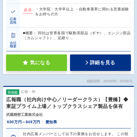
・大学院・大学卒以上 ・自動車業界に関わる営業経験
必須
をお持ちの方
応募
資格
■概要： 同社は世界各国で駆動系部品（ギヤ）、エンジン部品
（カムシャフト）、足廻り…
会社
概要
気になる
詳細を見る
掲載期間：26/08/08～26/08/21
広報・IR
再掲載
広報職（社内向け中心／リーダークラス）【豊橋】◆
東証プライム上場／トップクラスシェア製品を保有
武蔵精密工業株式会社
600万円～849万円
愛知県
社内広報メンバーとして以下の業務をお任せします。 この領