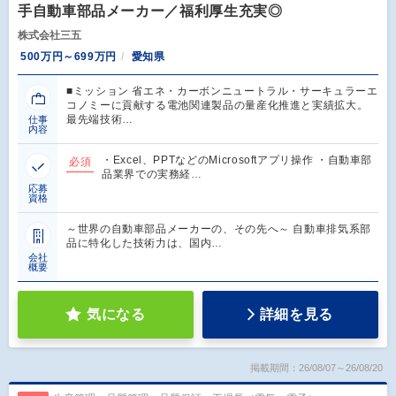
手自動車部品メーカー／福利厚生充実◎
株式会社三五
500万円～699万円
愛知県
■ミッション 省エネ・カーボンニュートラル・サーキュラーエ
コノミーに貢献する電池関連製品の量産化推進と実績拡大。
最先端技術…
仕事
内容
・Excel、PPTなどのMicrosoftアプリ操作 ・自動車部
必須
品業界での実務経…
応募
資格
～世界の自動車部品メーカーの、その先へ～ 自動車排気系部
品に特化した技術力は、国内…
会社
概要
気になる
詳細を見る
掲載期間：26/08/07～26/08/20