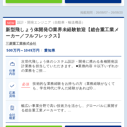
掲載期間：26/08/07～26/08/20
設計・開発エンジニア（自動車・輸送機器）
NEW
新型飛しょう体開発◎業界未経験歓迎【総合重工業メ
ーカー／フルフレックス】
三菱重工業株式会社
500万円～1049万円
愛知県
次世代飛しょう体のシステム設計・開発に携わる各種開発設
計業務を担当していただきます。 ■業務内容 ※以下いずれか
の業務をご担…
仕事
内容
技術的な業務経験をお持ちの方（業務経験がなくて
必須
も、学生時代に学んだ経験があればO…
応募
資格
幅広い事業分野で高い技術力を活かし、グローバルに展開す
る総合重工業メーカーです。…
会社
概要