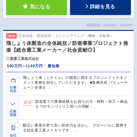
気になる
詳細を見る
掲載期間：26/08/07～26/08/20
生産技術・製造技術・エンジニアリング（機械・自動車）
NEW
飛しょう体製造の全体統括／防衛事業プロジェクト推
進【総合重工業メーカー／社会貢献◎】
三菱重工業株式会社
500万円～1149万円
愛知県
飛しょう体（ミサイル）の製造に関するプロジェクトマネジ
メント業務を担当していただきます。 ■業務内容 バリューチ
ェーン全体を…
仕事
内容
製造業での業務経験をお持ちの方 - 材料～加工～納品
必須
までのモノづくり工程への理解 -…
応募
資格
幅広い事業分野で高い技術力を活かし、グローバルに展開す
る総合重工業メーカーです。…
会社