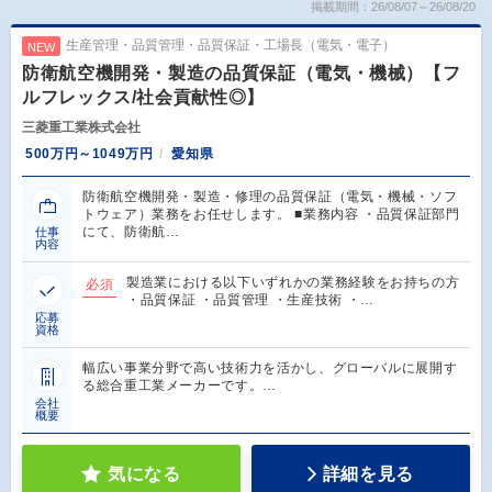
掲載期間：26/08/07～26/08/20
生産管理・品質管理・品質保証・工場長（電気・電子）
NEW
防衛航空機開発・製造の品質保証（電気・機械）【フ
ルフレックス/社会貢献性◎】
三菱重工業株式会社
500万円～1049万円
愛知県
防衛航空機開発・製造・修理の品質保証（電気・機械・ソフ
トウェア）業務をお任せします。 ■業務内容 ・品質保証部門
にて、防衛航…
仕事
内容
製造業における以下いずれかの業務経験をお持ちの方
必須
・品質保証 ・品質管理 ・生産技術 ・…
応募
資格
幅広い事業分野で高い技術力を活かし、グローバルに展開す
る総合重工業メーカーです。…
会社
概要
気になる
詳細を見る