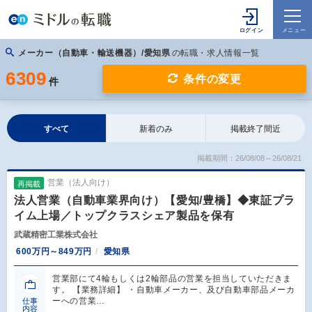
メーカー（自動車・輸送機器）/愛知県
の転職・求人情報一覧
6309
条件の変更
件
すべて
新着のみ
掲載終了間近
掲載期間：26/08/08～26/08/21
営業（法人向け）
再掲載
法人営業（自動車業界向け）【愛知/豊橋】◆東証プラ
イム上場／トップクラスシェア製品を保有
武蔵精密工業株式会社
600万円～849万円
愛知県
営業部にて4輪もしくは2輪部品の営業を担当していただきま
す。 【業務詳細】 ・自動車メーカー、及び自動車部品メーカ
ーへの営業…
仕事
内容