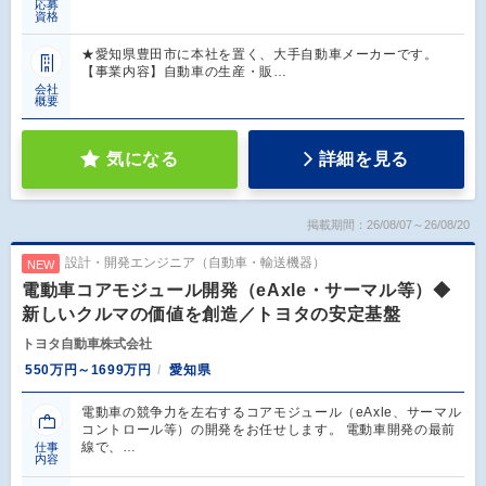
応募
資格
★愛知県豊田市に本社を置く、大手自動車メーカーです。
【事業内容】自動車の生産・販…
会社
概要
気になる
詳細を見る
掲載期間：26/08/07～26/08/20
設計・開発エンジニア（自動車・輸送機器）
NEW
電動車コアモジュール開発（eAxle・サーマル等）◆
新しいクルマの価値を創造／トヨタの安定基盤
トヨタ自動車株式会社
550万円～1699万円
愛知県
電動車の競争力を左右するコアモジュール（eAxle、サーマル
コントロール等）の開発をお任せします。 電動車開発の最前
線で、…
仕事
内容