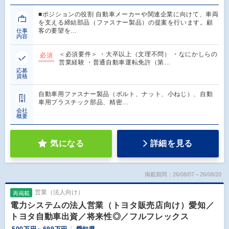
■ポジションの役割 自動車メーカーや関連企業に向けて、車両
を支える締結部品（ファスナー製品）の提案を行います。顧
客の要望を…
仕事
内容
＜必須要件＞ ・大卒以上（文理不問） ・なにかしらの
必須
営業経験 ・普通自動車運転免許（第…
応募
資格
自動車用ファスナー製品（ボルト、ナット、小ねじ）、自動
車用プラスチック部品、精密…
会社
概要
気になる
詳細を見る
掲載期間：26/08/07～26/08/20
営業（法人向け）
再掲載
電力システムの法人営業（トヨタ販売店向け）愛知／
トヨタ自動車出資／将来性◎／フルフレックス