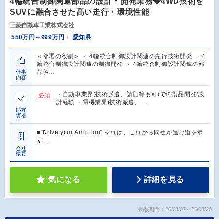
4輪統合制御関連部品の設計・開発業務◆4WD技術を
SUVに融合させた高い走行・環境性能
三菱自動車工業株式会社
550万円～999万円
愛知県
＜部署の役割＞ ・ 4輪統合制御設計関連の先行技術開発 ・ 4
輪統合制御設計関連の制御開発 ・ 4輪統合制御設計関連の部
品(4…
仕事
内容
・自動車業界(技術派遣、請負等も可)での製品開発/設
必須
計経験 ・電機業界(技術派遣、…
応募
資格
■“Drive your Ambition” それは、これから同社が進む道を示
す…
会社
概要
気になる
詳細を見る
掲載期間：26/08/07～26/08/20