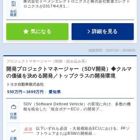
株式会社トーメンエレクトロニクスと株式会社豊通エレクト
ロニクスが2017年4月1…
会社
概要
気になる
詳細を見る
掲載期間：26/07/24～26/08/06
プロジェクトマネージャー（制御・組み込み系）
開発プロジェクトマネージャー（SDV開発）◆クルマ
の価値を決める開発／トップクラスの開発環境
トヨタ自動車株式会社
550万円～1699万円
愛知県
SDV（Software Defined Vehicle）の実現に向け、多数の機
能を統合した「統合ボデーECU」の開発プ…
仕事
内容
以下いずれも必須 ・大規模統合ECUにおける、PFソ
必須
フトウェアまたはBSWの開発経…
応募