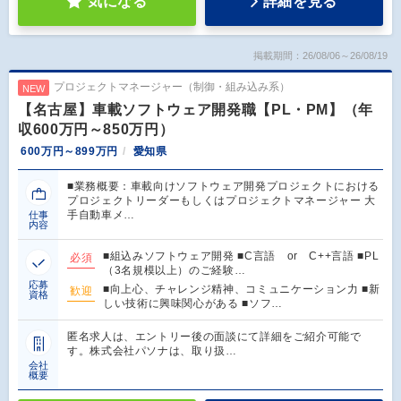
気になる
詳細を見る
掲載期間：26/08/06～26/08/19
プロジェクトマネージャー（制御・組み込み系）
NEW
【名古屋】車載ソフトウェア開発職【PL・PM】（年
収600万円～850万円）
600万円～899万円
愛知県
■業務概要：車載向けソフトウェア開発プロジェクトにおける
プロジェクトリーダーもしくはプロジェクトマネージャー 大
手自動車メ…
仕事
内容
■組込みソフトウェア開発 ■C言語 or C++言語 ■PL
必須
（3名規模以上）のご経験…
応募
■向上心、チャレンジ精神、コミュニケーション力 ■新
歓迎
資格
しい技術に興味関心がある ■ソフ…
匿名求人は、エントリー後の面談にて詳細をご紹介可能で
す。株式会社パソナは、取り扱…
会社
概要