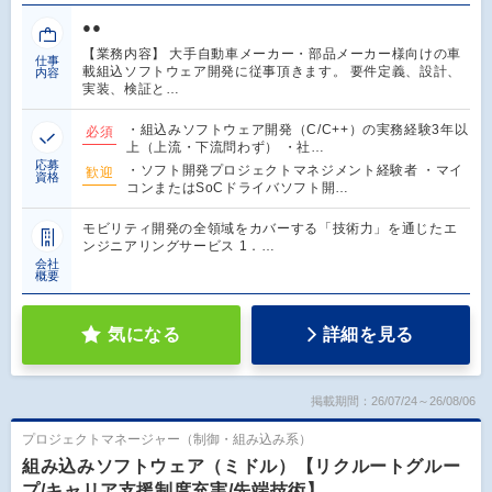
●●
【業務内容】 大手自動車メーカー・部品メーカー様向けの車
仕事
載組込ソフトウェア開発に従事頂きます。 要件定義、設計、
内容
実装、検証と…
・組込みソフトウェア開発（C/C++）の実務経験3年以
必須
上（上流・下流問わず） ・社…
応募
・ソフト開発プロジェクトマネジメント経験者 ・マイ
歓迎
資格
コンまたはSoCドライバソフト開…
モビリティ開発の全領域をカバーする「技術力」を通じたエ
ンジニアリングサービス 1．…
会社
概要
気になる
詳細を見る
掲載期間：26/07/24～26/08/06
プロジェクトマネージャー（制御・組み込み系）
組み込みソフトウェア（ミドル）【リクルートグルー
プ/キャリア支援制度充実/先端技術】