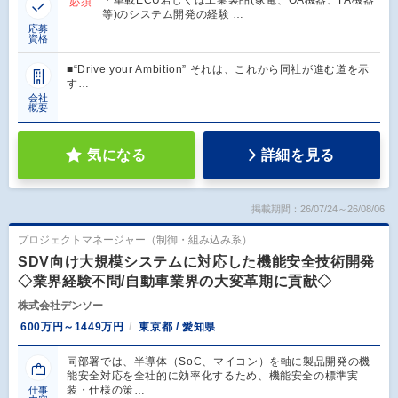
・車載ECU若しくは工業製品(家電、OA機器、FA機器
必須
等)のシステム開発の経験 …
応募
資格
■“Drive your Ambition” それは、これから同社が進む道を示
す…
会社
概要
気になる
詳細を見る
掲載期間：26/07/24～26/08/06
プロジェクトマネージャー（制御・組み込み系）
SDV向け大規模システムに対応した機能安全技術開発
◇業界経験不問/自動車業界の大変革期に貢献◇
株式会社デンソー
600万円～1449万円
東京都 / 愛知県
同部署では、半導体（SoC、マイコン）を軸に製品開発の機
能安全対応を全社的に効率化するため、機能安全の標準実
装・仕様の策…
仕事