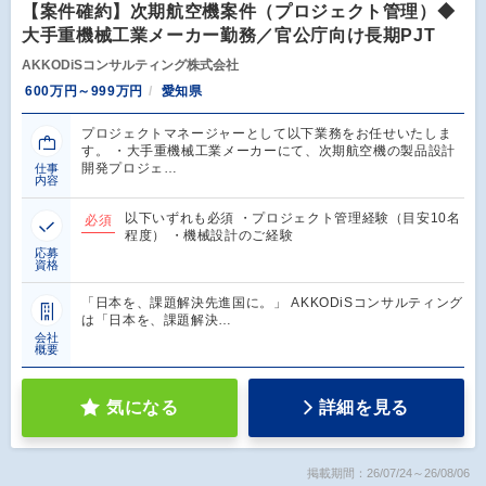
【案件確約】次期航空機案件（プロジェクト管理）◆
大手重機械工業メーカー勤務／官公庁向け長期PJT
AKKODiSコンサルティング株式会社
600万円～999万円
愛知県
プロジェクトマネージャーとして以下業務をお任せいたしま
す。 ・大手重機械工業メーカーにて、次期航空機の製品設計
開発プロジェ…
仕事
内容
以下いずれも必須 ・プロジェクト管理経験（目安10名
必須
程度） ・機械設計のご経験
応募
資格
「日本を、課題解決先進国に。」 AKKODiSコンサルティング
は「日本を、課題解決…
会社
概要
気になる
詳細を見る
掲載期間：26/07/24～26/08/06