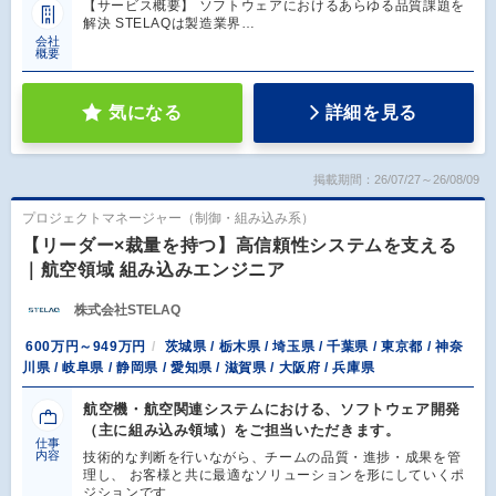
【サービス概要】 ソフトウェアにおけるあらゆる品質課題を
解決 STELAQは製造業界…
会社
概要
気になる
詳細を見る
掲載期間：26/07/27～26/08/09
プロジェクトマネージャー（制御・組み込み系）
【リーダー×裁量を持つ】高信頼性システムを支える
｜航空領域 組み込みエンジニア
株式会社STELAQ
600万円～949万円
茨城県 / 栃木県 / 埼玉県 / 千葉県 / 東京都 / 神奈
川県 / 岐阜県 / 静岡県 / 愛知県 / 滋賀県 / 大阪府 / 兵庫県
航空機・航空関連システムにおける、ソフトウェア開発
（主に組み込み領域）をご担当いただきます。
仕事
内容
技術的な判断を行いながら、チームの品質・進捗・成果を管
理し、 お客様と共に最適なソリューションを形にしていくポ
ジションです…