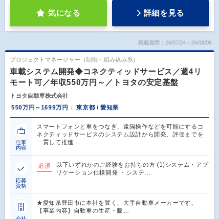
気になる
詳細を見る
掲載期間：26/07/24～26/08/06
プロジェクトマネージャー（制御・組み込み系）
車載システム開発◆コネクティッドサービス／週4リ
モート可／年収550万円～／トヨタの安定基盤
トヨタ自動車株式会社
550万円～1699万円
東京都 / 愛知県
スマートフォンと車をつなぎ、遠隔操作などを可能にするコ
ネクティッドサービスのシステム設計から開発、評価までを
一貫して推進…
仕事
内容
以下いずれかのご経験をお持ちの方 (1)システム・アプ
必須
リケーション仕様開発 ・システ…
応募
資格
★愛知県豊田市に本社を置く、大手自動車メーカーです。
【事業内容】自動車の生産・販…
会社