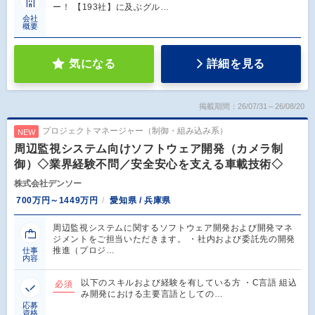
ー！ 【193社】に及ぶグル…
会社
概要
気になる
詳細を見る
掲載期間：26/07/31～26/08/20
プロジェクトマネージャー（制御・組み込み系）
NEW
周辺監視システム向けソフトウェア開発（カメラ制
御）◇業界経験不問／安全安心を支える車載技術◇
株式会社デンソー
700万円～1449万円
愛知県 / 兵庫県
周辺監視システムに関するソフトウェア開発および開発マネ
ジメントをご担当いただきます。 ・社内および委託先の開発
推進（プロジ…
仕事
内容
以下のスキルおよび経験を有している方 ・C言語 組込
必須
み開発における主要言語としての…
応募
資格