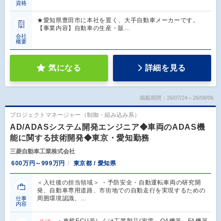
資格
★愛知県豊田市に本社を置く、大手自動車メーカーです。
【事業内容】自動車の生産・販…
会社
概要
気になる
詳細を見る
掲載期間：26/07/24～26/08/06
プロジェクトマネージャー（制御・組み込み系）
AD/ADASシステム開発エンジニア◆車両のADAS機
能に関する技術開発◆東京・愛知勤務
三菱自動車工業株式会社
600万円～999万円
東京都 / 愛知県
＜入社後の担当領域＞ ・予防安全・自動運転車両の研究開
発、自動車専用道路、市街地での自動走行を実現するための
周囲環境認識、…
仕事
内容