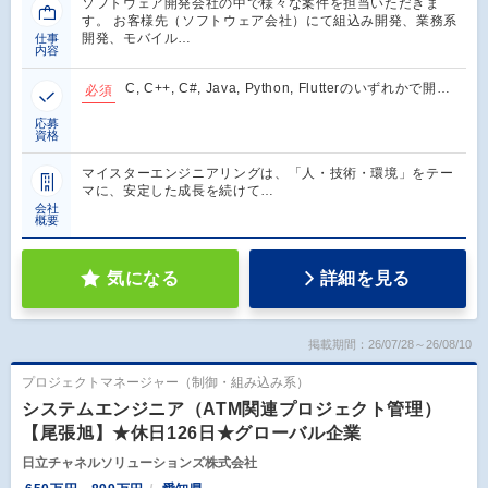
ソフトウェア開発会社の中で様々な案件を担当いただきま
す。 お客様先（ソフトウェア会社）にて組込み開発、業務系
開発、モバイル…
仕事
内容
C, C++, C#, Java, Python, Flutterのいずれかで開…
必須
応募
資格
マイスターエンジニアリングは、「人・技術・環境」をテー
マに、安定した成長を続けて…
会社
概要
気になる
詳細を見る
掲載期間：26/07/28～26/08/10
プロジェクトマネージャー（制御・組み込み系）
システムエンジニア（ATM関連プロジェクト管理）
【尾張旭】★休日126日★グローバル企業
日立チャネルソリューションズ株式会社