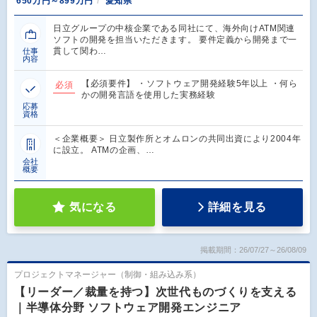
650万円～899万円
愛知県
日立グループの中核企業である同社にて、海外向けATM関連
ソフトの開発を担当いただきます。 要件定義から開発まで一
貫して関わ…
仕事
内容
【必須要件】 ・ソフトウェア開発経験5年以上 ・何ら
必須
かの開発言語を使用した実務経験
応募
資格
＜企業概要＞ 日立製作所とオムロンの共同出資により2004年
に設立。 ATMの企画、…
会社
概要
気になる
詳細を見る
掲載期間：26/07/27～26/08/09
プロジェクトマネージャー（制御・組み込み系）
【リーダー／裁量を持つ】次世代ものづくりを支える
｜半導体分野 ソフトウェア開発エンジニア