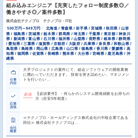
組み込みエンジニア【充実したフォロー制度多数◎／
働きやすさ◎／案件多数】
株式会社テクノプロ テクノプロ・IT社
500万円～849万円
北海道 / 青森県 / 岩手県 / 宮城県 / 秋田県 / 山形
県 / 福島県 / 茨城県 / 栃木県 / 群馬県 / 埼玉県 / 千葉県 / 東京都 / 神奈川
県 / 新潟県 / 富山県 / 石川県 / 福井県 / 山梨県 / 長野県 / 岐阜県 / 静岡県
/ 愛知県 / 三重県 / 滋賀県 / 京都府 / 大阪府 / 兵庫県 / 奈良県 / 和歌山県 /
鳥取県 / 島根県 / 岡山県 / 広島県 / 山口県 / 徳島県 / 香川県 / 愛媛県 / 高
知県 / 福岡県 / 佐賀県 / 長崎県 / 熊本県 / 大分県 / 宮崎県 / 鹿児島県 / 沖
縄県
大手プロジェクトの案件にて、組込ソフトウェアの開発業務
に携わっていただきます。 技術を突き詰めたい、マネジメン
トを行いたい…
仕事
内容
【必須要件】 ・何らかのシステム開発経験をお持ちの
必須
方（目安5年程度）
応募
資格
≪テクノプロ・ホールディングス株式会社の中核企業である
同社≫ 株式会社テクノプロは…
会社
概要