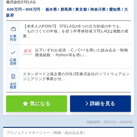
株式会社STELAQ
600万円～949万円
栃木県 / 群馬県 / 東京都 / 神奈川県 / 愛知県 / 大
阪府
【本求人のPOINT】 STELAQの6つの注力領域の中でも、
「ものづくりの中核」を担う半導体領域 STELAQは複数の産
業…
仕事
内容
以下いずれか必須 ・C／C++を用いた組み込み・制御
必須
開発経験 ・Python等を用い…
応募
資格
スタンダード上場企業のSOLIZE株式会社のソフトウェアエン
ジニアリング事業が分…
会社
概要
気になる
詳細を見る
掲載期間：26/07/24～26/08/06
プロジェクトマネージャー（制御・組み込み系）