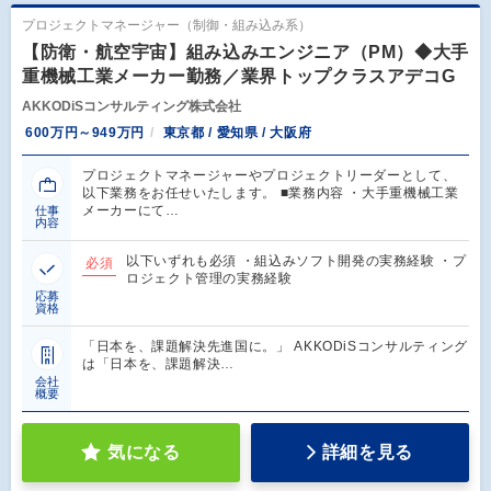
プロジェクトマネージャー（制御・組み込み系）
【防衛・航空宇宙】組み込みエンジニア（PM）◆大手
重機械工業メーカー勤務／業界トップクラスアデコG
AKKODiSコンサルティング株式会社
600万円～949万円
東京都 / 愛知県 / 大阪府
プロジェクトマネージャーやプロジェクトリーダーとして、
以下業務をお任せいたします。 ■業務内容 ・大手重機械工業
メーカーにて…
仕事
内容
以下いずれも必須 ・組込みソフト開発の実務経験 ・プ
必須
ロジェクト管理の実務経験
応募
資格
「日本を、課題解決先進国に。」 AKKODiSコンサルティング
は「日本を、課題解決…
会社
概要
気になる
詳細を見る