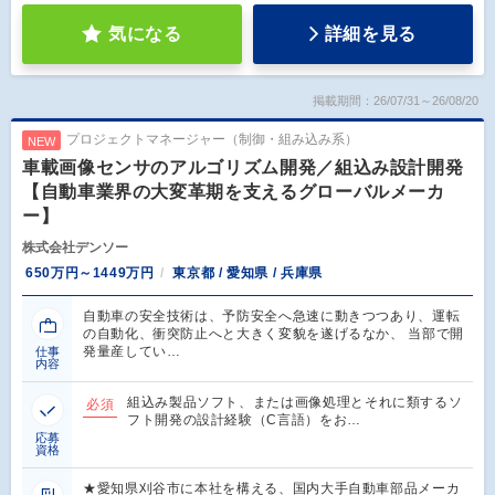
気になる
詳細を見る
掲載期間：26/07/31～26/08/20
プロジェクトマネージャー（制御・組み込み系）
NEW
車載画像センサのアルゴリズム開発／組込み設計開発
【自動車業界の大変革期を支えるグローバルメーカ
ー】
株式会社デンソー
650万円～1449万円
東京都 / 愛知県 / 兵庫県
自動車の安全技術は、予防安全へ急速に動きつつあり、運転
の自動化、衝突防止へと大きく変貌を遂げるなか、 当部で開
発量産してい…
仕事
内容
組込み製品ソフト、または画像処理とそれに類するソ
必須
フト開発の設計経験（C言語）をお…
応募
資格
★愛知県刈谷市に本社を構える、国内大手自動車部品メーカ