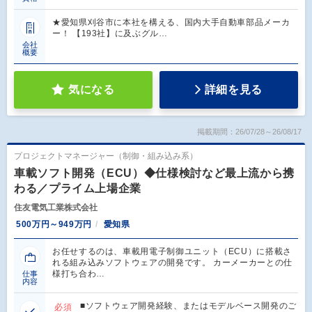
★愛知県刈谷市に本社を構える、国内大手自動車部品メーカ
ー！ 【193社】に及ぶグル…
会社
概要
気になる
詳細を見る
掲載期間：26/07/28～26/08/17
プロジェクトマネージャー（制御・組み込み系）
車載ソフト開発（ECU）◆仕様検討など最上流から携
わる／プライム上場企業
住友電気工業株式会社
500万円～949万円
愛知県
お任せするのは、車載用電子制御ユニット（ECU）に搭載さ
れる組み込みソフトウェアの開発です。 カーメーカーとの仕
様打ち合わ…
仕事
内容
■ソフトウェア開発経験、またはモデルベース開発のご
必須