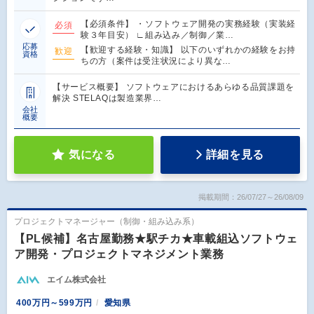
【必須条件】 ・ソフトウェア開発の実務経験（実装経
必須
験３年目安） ∟組み込み／制御／業…
応募
【歓迎する経験・知識】 以下のいずれかの経験をお持
歓迎
資格
ちの方（案件は受注状況により異な…
【サービス概要】 ソフトウェアにおけるあらゆる品質課題を
解決 STELAQは製造業界…
会社
概要
気になる
詳細を見る
掲載期間：26/07/27～26/08/09
プロジェクトマネージャー（制御・組み込み系）
【PL候補】名古屋勤務★駅チカ★車載組込ソフトウェ
ア開発・プロジェクトマネジメント業務
エイム株式会社
400万円～599万円
愛知県