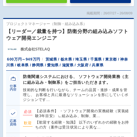
掲載期間：26/07/27～26/08/09
プロジェクトマネージャー（制御・組み込み系）
【リーダー／裁量を持つ】防衛分野の組み込みソフト
ウェア開発エンジニア
株式会社STELAQ
600万円～949万円
茨城県 / 栃木県 / 埼玉県 / 千葉県 / 東京都 / 神奈
川県 / 岐阜県 / 静岡県 / 愛知県 / 滋賀県 / 大阪府 / 兵庫県
防衛関連システムにおける、 ソフトウェア開発業務（主
に組み込み・制御系）をご担当いただきます。
仕事
内容
技術的な判断を行いながら、チームの品質・進捗・成果を管
理し、 お客様と共に最適なソリューションを形にしていくポ
ジションです…
【必須条件】 ・ソフトウェア開発の実務経験（実装経
必須
験3年目安） ∟組み込み、制御、業…
応募
【歓迎する経験・知識】 以下のいずれかの経験をお持
歓迎
資格
ちの方（案件は受注状況により異な…