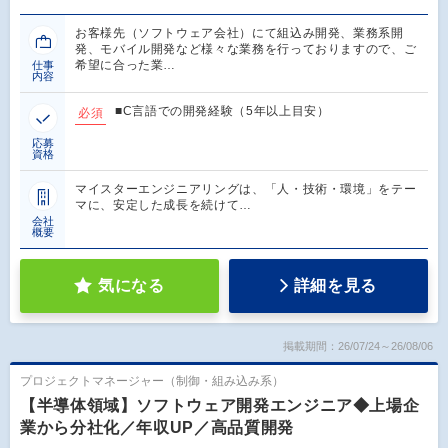
お客様先（ソフトウェア会社）にて組込み開発、業務系開
発、モバイル開発など様々な業務を行っておりますので、ご
希望に合った業…
仕事
内容
■C言語での開発経験（5年以上目安）
必須
応募
資格
マイスターエンジニアリングは、「人・技術・環境」をテー
マに、安定した成長を続けて…
会社
概要
気になる
詳細を見る
掲載期間：26/07/24～26/08/06
プロジェクトマネージャー（制御・組み込み系）
【半導体領域】ソフトウェア開発エンジニア◆上場企
業から分社化／年収UP／高品質開発