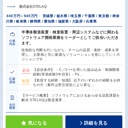
株式会社STELAQ
600万円～949万円
茨城県 / 栃木県 / 埼玉県 / 千葉県 / 東京都 / 神奈
川県 / 岐阜県 / 静岡県 / 愛知県 / 滋賀県 / 大阪府 / 兵庫県
半導体製造装置・検査装置・周辺システムなどに関わる
ソフトウェア開発業務をリーダーとしてご担当いただき
仕事
ます。
内容
技術的な判断を行いながら、チームの品質・進捗・成果を管
理し、 お客様と共に最適なソリューションを形にしていくポ
ジションです…
【必須条件】 ・C／C++を用いた組み込み・制御開発
必須
経験(実装経験3年目安) ・Py…
応募
【歓迎する経験・知識】 以下のいずれかの経験をお持
歓迎
資格
ちの方（案件は受注状況により異な…
【サービス概要】 ソフトウェアにおけるあらゆる品質課題を
解決 STELAQは製造業界…
会社
概要
気になる
詳細を見る