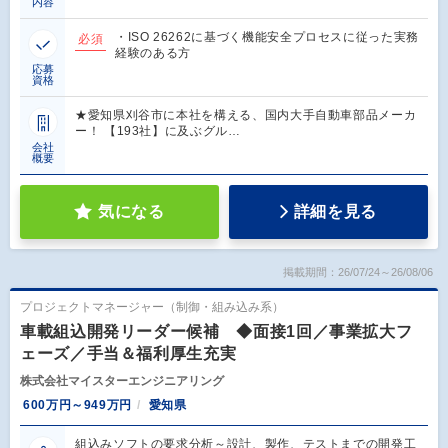
内容
・ISO 26262に基づく機能安全プロセスに従った実務
必須
経験のある方
応募
資格
★愛知県刈谷市に本社を構える、国内大手自動車部品メーカ
ー！ 【193社】に及ぶグル…
会社
概要
気になる
詳細を見る
掲載期間：26/07/24～26/08/06
プロジェクトマネージャー（制御・組み込み系）
車載組込開発リーダー候補 ◆面接1回／事業拡大フ
ェーズ／手当＆福利厚生充実
株式会社マイスターエンジニアリング
600万円～949万円
愛知県
組込みソフトの要求分析～設計、製作、テストまでの開発工