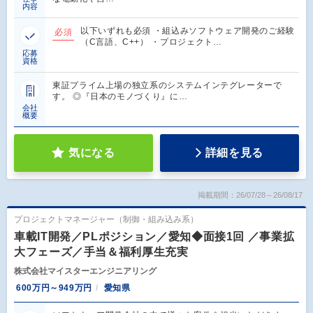
内容
以下いずれも必須 ・組込みソフトウェア開発のご経験
必須
（C言語、C++） ・プロジェクト…
応募
資格
東証プライム上場の独立系のシステムインテグレーターで
す。 ◎『日本のモノづくり』に…
会社
概要
気になる
詳細を見る
掲載期間：26/07/28～26/08/17
プロジェクトマネージャー（制御・組み込み系）
車載IT開発／PLポジション／愛知◆面接1回 ／事業拡
大フェーズ／手当＆福利厚生充実
株式会社マイスターエンジニアリング
600万円～949万円
愛知県