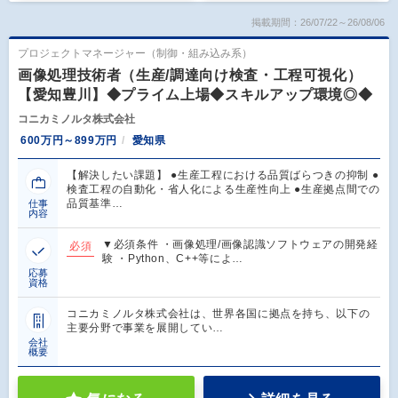
掲載期間：26/07/22～26/08/06
プロジェクトマネージャー（制御・組み込み系）
画像処理技術者（生産/調達向け検査・工程可視化）
【愛知豊川】◆プライム上場◆スキルアップ環境◎◆
コニカミノルタ株式会社
600万円～899万円
愛知県
【解決したい課題】 ●生産工程における品質ばらつきの抑制 ●
検査工程の自動化・省人化による生産性向上 ●生産拠点間での
品質基準…
仕事
内容
▼必須条件 ・画像処理/画像認識ソフトウェアの開発経
必須
験 ・Python、C++等によ…
応募
資格
コニカミノルタ株式会社は、世界各国に拠点を持ち、以下の
主要分野で事業を展開してい…
会社
概要