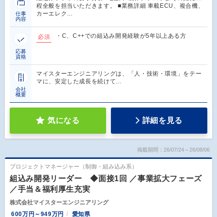
程全般を担当いただきます。 ■業務詳細 車載ECU、複合機、
カーエレク…
仕事
内容
・C、C++での組込み開発経験が5年以上ある方
必須
応募
資格
マイスターエンジニアリングは、「人・技術・環境」をテー
マに、安定した成長を続けて…
会社
概要
気になる
詳細を見る
掲載期間：26/07/24～26/08/06
プロジェクトマネージャー（制御・組み込み系）
組込み開発リーダー ◆面接1回 ／事業拡大フェーズ
／手当＆福利厚生充実
株式会社マイスターエンジニアリング
600万円～949万円
愛知県