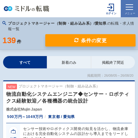
プロジェクトマネージャー（制御・組み込み系）/愛知県
の転職・求人情
報一覧
139
条件の変更
件
すべて
新着のみ
掲載終了間近
掲載期間：26/08/05～26/08/20
プロジェクトマネージャー（制御・組み込み系）
NEW
物流自動化システムエンジニア◆センサー・ロボティ
クス経験歓迎／各種機器の統合設計
株式会社Mujin Japan
500万円～1049万円
東京都 / 愛知県
センサー技術やロボティクス開発の知見を活かし、物流倉庫
における完全自動化システムの設計から導入までをリードし