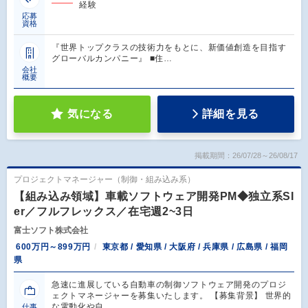
経験
応募
資格
『世界トップクラスの技術力をもとに、新価値創造を目指す
グローバルカンパニー』 ■住…
会社
概要
気になる
詳細を見る
掲載期間：26/07/28～26/08/17
プロジェクトマネージャー（制御・組み込み系）
【組み込み領域】車載ソフトウェア開発PM◆独立系SI
er／フルフレックス／在宅週2~3日
富士ソフト株式会社
600万円～899万円
東京都 / 愛知県 / 大阪府 / 兵庫県 / 広島県 / 福岡
県
急速に進展している自動車の制御ソフトウェア開発のプロジ
ェクトマネージャーを募集いたします。 【募集背景】 世界的
な電動化や自…
仕事