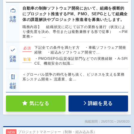
自動車の制御ソフトウェア開発において、組織を横断的
にプロジェクト推進するPM、PMO、SEPGとして組織全
仕事
体の課題解決やプロジェクト推進者を募集いたします。
内容
職務内容】 組織状況に応じて以下の業務を遂行（状況によ
り優先度を決め、専任または複数兼務する形で従事） ＜PM
業務＞ …
下記全ての条件を満たす方 ・車載ソフトウェア開発
必須
経験 ・組込みソフトウェア開発で…
応募
・PMO/SEPG/品質保証部門などでの実務経験 ・A-SPI
歓迎
資格
CE、機能安全の知識…
＜グローバル競争の時代を勝ち抜く、ビジネスを支える業務
系システム開発＞ 流通業、金…
会社
概要
気になる
詳細を見る
掲載期間：26/07/31～26/08/20
プロジェクトマネージャー（制御・組み込み系）
NEW