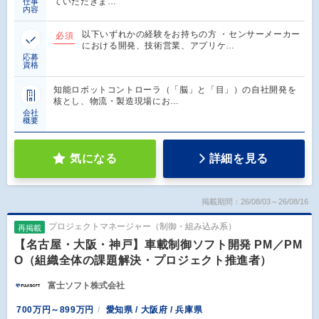
ていただきま…
仕事
内容
以下いずれかの経験をお持ちの方 ・センサーメーカー
必須
における開発、技術営業、アプリケ…
応募
資格
知能ロボットコントローラ（「脳」と「目」）の自社開発を
核とし、物流・製造現場にお…
会社
概要
気になる
詳細を見る
掲載期間：26/08/03～26/08/16
プロジェクトマネージャー（制御・組み込み系）
再掲載
【名古屋・大阪・神戸】車載制御ソフト開発 PM／PM
O（組織全体の課題解決・プロジェクト推進者）
富士ソフト株式会社
700万円～899万円
愛知県 / 大阪府 / 兵庫県