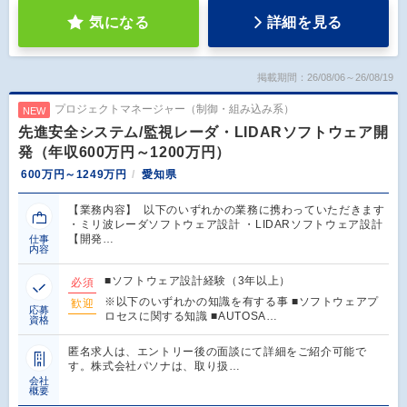
気になる
詳細を見る
掲載期間：26/08/06～26/08/19
プロジェクトマネージャー（制御・組み込み系）
NEW
先進安全システム/監視レーダ・LIDARソフトウェア開
発（年収600万円～1200万円）
600万円～1249万円
愛知県
【業務内容】 以下のいずれかの業務に携わっていただきます
・ミリ波レーダソフトウェア設計 ・LIDARソフトウェア設計
【開発…
仕事
内容
■ソフトウェア設計経験（3年以上）
必須
※以下のいずれかの知識を有する事 ■ソフトウェアプ
歓迎
応募
ロセスに関する知識 ■AUTOSA…
資格
匿名求人は、エントリー後の面談にて詳細をご紹介可能で
す。株式会社パソナは、取り扱…
会社
概要