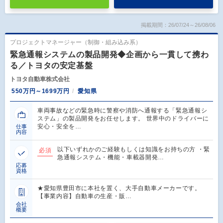
掲載期間：26/07/24～26/08/06
プロジェクトマネージャー（制御・組み込み系）
緊急通報システムの製品開発◆企画から一貫して携わ
る／トヨタの安定基盤
トヨタ自動車株式会社
550万円～1699万円
愛知県
車両事故などの緊急時に警察や消防へ通報する「緊急通報シ
ステム」の製品開発をお任せします。 世界中のドライバーに
安心・安全を…
仕事
内容
以下いずれかのご経験もしくは知識をお持ちの方 ・緊
必須
急通報システム・機能・車載器開発…
応募
資格
★愛知県豊田市に本社を置く、大手自動車メーカーです。
【事業内容】自動車の生産・販…
会社
概要