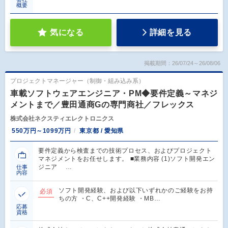
概要
気になる
詳細を見る
掲載期間：26/07/24～26/08/06
プロジェクトマネージャー（制御・組み込み系）
車載ソフトウェアエンジニア・PM◆要件定義～マネジ
メントまで／豊田通商Gの専門商社／フレックス
株式会社ネクスティエレクトロニクス
550万円～1099万円
東京都 / 愛知県
要件定義から検査までの技術プロセス、およびプロジェクト
マネジメントをお任せします。 ■業務内容 (1)ソフト開発エン
ジニア …
仕事
内容
ソフト開発経験、および以下いずれかのご経験をお持
必須
ちの方 ・C、C++開発経験 ・MB…
応募
資格