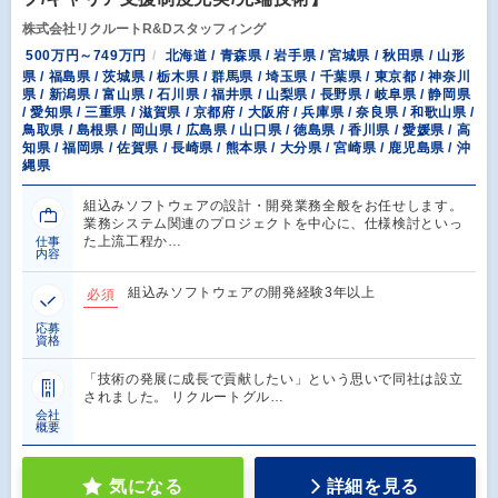
株式会社リクルートR&Dスタッフィング
500万円～749万円
北海道 / 青森県 / 岩手県 / 宮城県 / 秋田県 / 山形
県 / 福島県 / 茨城県 / 栃木県 / 群馬県 / 埼玉県 / 千葉県 / 東京都 / 神奈川
県 / 新潟県 / 富山県 / 石川県 / 福井県 / 山梨県 / 長野県 / 岐阜県 / 静岡県
/ 愛知県 / 三重県 / 滋賀県 / 京都府 / 大阪府 / 兵庫県 / 奈良県 / 和歌山県 /
鳥取県 / 島根県 / 岡山県 / 広島県 / 山口県 / 徳島県 / 香川県 / 愛媛県 / 高
知県 / 福岡県 / 佐賀県 / 長崎県 / 熊本県 / 大分県 / 宮崎県 / 鹿児島県 / 沖
縄県
組込みソフトウェアの設計・開発業務全般をお任せします。
業務システム関連のプロジェクトを中心に、仕様検討といっ
た上流工程か…
仕事
内容
組込みソフトウェアの開発経験3年以上
必須
応募
資格
「技術の発展に成長で貢献したい」という思いで同社は設立
されました。 リクルートグル…
会社
概要
気になる
詳細を見る